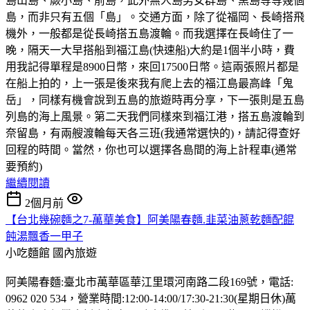
島山島、蕨小島、前島，此外無人島男女群島、黑島等等幾個
島，而非只有五個「島」。交通方面，除了從福岡、長崎搭飛
機外，一般都是從長崎搭五島渡輪。而我選擇在長崎住了一
晚，隔天一大早搭船到福江島(快速船)大約是1個半小時，費
用我記得單程是8900日幣，來回17500日幣。這兩張照片都是
在船上拍的，上一張是後來我有爬上去的福江島最高峰「鬼
岳」，同樣有機會說到五島的旅遊時再分享，下一張則是五島
列島的海上風景。第二天我們同樣來到福江港，搭五島渡輪到
奈留島，有兩艘渡輪每天各三班(我通常選快的)，請記得查好
回程的時間。當然，你也可以選擇各島間的海上計程車(通常
要預約)
繼續閱讀
2個月前
【台北幾碗麵之7-萬華美食】阿美陽春麵.韭菜油蔥乾麵配餛
飩湯飄香一甲子
小吃麵館
國內旅遊
阿美陽春麵:臺北市萬華區華江里環河南路二段169號，電話:
0962 020 534，營業時間:12:00-14:00/17:30-21:30(星期日休)萬