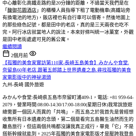
中心離彰化高鐵走路約是20分鐘的距離，不過當天我們是在
「
馥御花園酒店
」的櫃檯人員指導下租了電動機車(高鐵站旁
有換電池的地方)，飯店裡也有自行車可以借寄。然後地圖上
的那些綠色記號，都是田中的老店，真的是三天兩夜也吃不
完。
阿行冰店就當地人的說法，本來好條叫統一冰菓室，外觀
是田中老街處處可見的舊公寓。
繼續閱讀
2個月前
【孤獨的美食家實訪第110家-長崎五島美食】みかんや食堂.
奈留島60年老店.跟著五郎踏上世界遺產之島.尋找孤獨的美食
家電影版中的神祕湯頭
九州-長崎
國外旅遊
みかんや食堂:長崎県五島市奈留町浦409-1，電話: +81 959-64-
2079，營業時間:08:00-14:30/17:00-18:00(星期日休)我常說旅遊
總需要一個因人而異的「共鳴」，而五島之於我首先是曾經想
收集所有日本遺產的念頭，第二個是看完五島醫生油然而生的
離島旅行，但這兩個共鳴都沒讓我真正成行，畢竟「它」不是
搭新幹線就能到。2025年孤獨的美食家電影版才是壓跨我登島