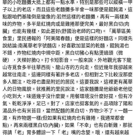
華的小吃麵攤大抵上都有一點水準，特別是那些可以縱橫一甲
子以上的老店，而且這些老麵攤多半會一味那便是餛飩湯，這
點跟咱們基隆倒是蠻像的:若然這樣的老麵攤，再有一兩樣美
味的炸物，多半是紅燒肉或是雞捲那便完美，最好黑白切(肉
臟」也能有幾樣，如此甚好(舒國治老師的口吻)。「萬華區美
食里」里民通報的「阿美陽春麵」便是這樣的好麵店。同樣先
說結論:南萬華老字號麵店，好喜歡加韮菜的乾麵，餛飩湯也
不錯，炸物紅燒肉中規中距，黑白切豬心有點燙過頭（微
硬），天梯好脆Q。打卡短影音。一般來說，外地觀光客下龍
山寺覓食多半往華西街、龍山寺的方向走，但近幾年我卻越來
越常往南走，這邊同樣有著許多老店，但相對之下比較沒那麼
多人關注，吃得也盡是附近的居民。這要我說，這裡更有萬華
人的日物風貌。就推薦的里民說法，這家麵攤是他爺爺老他從
小吃到大，味道幾乎沒什麼變。用餐環境沒什麼好提，但有冷
氣、乾乾淨淨，足已。對了，店家也挺客氣的。品項除了陽和
湯品外也有米苔目，當然配麵的黑白切、炸物少不了。一麵一
湯，有炸物選一樣(但如果有紅燒肉也有雞捲，我通常都會
點)，再來兩樣黑白切(內臟)，如果「不幸」也有白斬雞，那就
得請「老」胃多體諒一下「 老」嘴的念婪。哦，還有越來越