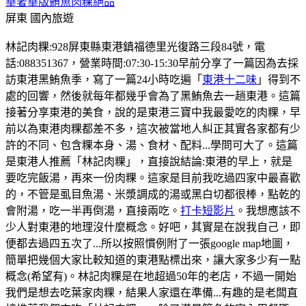
華奢華版鮪魚肉粿絕品
屏東
國內旅遊
林記肉粿:928屏東縣東港鎮福德里光復路三段84號，電
話:088351367，營業時間:07:30-15:30早前分享了一篇因為去採
訪東港黑鮪魚季，寫了一篇24小時吃遍「
東港十二味
」得到不
處的回響，然後就每年都幾乎會為了黑鮪魚去一趟東港。這篇
接著分享東港的美食，說的是東港三寶中我最愛吃的肉粿，早
前以為東港肉粿都差不多，這次被當地人糾正其實各家都有少
許的不同、包含粿本身、湯、食材、配料...學問可大了。這篇
是東港人推薦「林記肉粿」，直接說結論:東港的早上，就是
要吃完飯湯，再來一份肉粿。這家是目前我吃過四家中最喜歡
的，不管是虱目魚湯、米漿調成的湯或黑白切都很棒，點乾的
會附湯，吃一半再倒湯，直接兩吃。
打卡短影片
。我想應該不
少人對東港的地理沒什麼概念。好吧，其實是在說我自己，即
便都去過四五次了...所以按照慣例附了一張google map地圖，
簡單把幾個大家比較知道的東港點標出來，讓大家多少有一點
概念(希望有)。林記肉粿是在地超過50年的老店，不過一開始
我們是想去吃葉家肉粿，結果人家還在準備...有趣的是老闆直