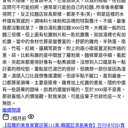
會有人指運，他會說中文、也會說英文。以我的經驗，在拉麵
店問可不可能拍照，通常是只能拍自己的拉麵..所幸後來都懶
得問了，反正拉麵店就長那樣，都差不多(笑)，倒是這樣的水
杯還有質感的。調味料七味粉和店裡的特製醬汁。不過，最後
我都沒動就是了。雞白湯松露拉麵3000日幣，大概是一般的拉
麵三倍價，但上面有松露刨片和一匙松露醬，就說湯裡也有加
松露，當中的食材也算是蠻豐富的，舒肥的雞肉、半熟蛋、南
瓜、竹筍、紅椒、蓮耦等蔬食，附上的兩小碟是薑泥和炸過的
蔥、蒜。比較有趣的是中間放了蘿勃葉。麵條算是中細，看起
來、夾起來都覺得好像有一點煮過頭，沒想到入口還是有一點
討喜的微咬勁，重點是巴湯巴的很好，但猜想一部份是因為湯
濃。湯頭入口比我想像還濃郁，但卻半點不膩口，直到最後一
口都算是涮嘴，主要是豚骨、雞骨加上松露的香氣，隱約中還
有一些蔬果的甜味，說真的還蠻好喝的。至於3000是不是貴，
那就看個人的價值觀。對我來說，可能這輩子也就吃這一次，
無妨。
繼續閱讀
2個月前
【孤獨的美食家實訪第111家-韓國巨濟島美食】진이네식당(真