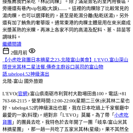
接推薦我們來吃「林記肉粿」。除了滿是簽名的室內用餐區，
旁邊還有巷內vip包廂(大誤).......。這裡的肉粿除了比較常見的
湯肉粿，也可以選擇乾的，甚至是乾濕分離(點乾送湯)，另外
還有加了鮪魚的奢華版。通常東港的肉粿主體是用在來米磨成
米漿蒸熟的米粿，再淋上各家不同的高湯及配料、蔥、蒜苗等
調味料。
繼續閱讀
2個月前
【小虎吃貨團日本摘星之23-北陸富山美食】L'EVO.富山深山
隱世米其林二星法餐.傳奇主廚谷口英司的富山物
語.tabelog4.52神級演出
北陸-富山
國外旅遊
L'EVO(
官網
):富山県南砺市利賀村大勘場田島100，電話:+81
763-68-2115，營業時間:12:00-22:00(星期二三休)米其林二星也
好、tabelog4.52的神級演出也罷，我在日本吃過上千家餐廳中
最愛的一家(料理)，絕對非「L'EVO」莫屬，為了帶「
小虎吃
貨團
」的團員去吃，我特色於去年開了一團「岐阜/富山米其
林摘星團」，那一趟一共吃了五家米其林(星級)，果不其然全