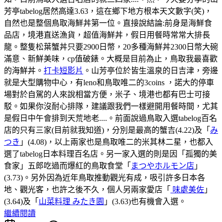
芳亭tabelog居然高達3.63，這在鄉下地方根本天文數字(笑)，
自然也是整個鳥取海鮮丼第一位。直接說結論:前身是海鮮食
品店，境港直送漁貨，超值海鮮丼，假日用餐時常常大排長
龍。整隻松葉蟹丼只要2900日幣，20多種海鮮丼2300日幣大碗
滿意、新鮮美味，cp值破錶。大概是目前為止，鳥取我最喜歡
的海鮮丼。
打卡短影片
。山芳亭位於皆生溫泉的日吉津，旁邊
就是大型購物中心，有leno和鳥取唯二的3coins ，諾大的停車
場對於自駕的人來說相當方便，米子、境港也都有巴士可接
駁。如果你沒耐心排隊，建議跟我們一樣避開用餐時間，尤其
是假日中午會排到天荒地老....。前面說過鳥取入選tabelog百名
店的只有三家(目前就我知道)，分別是最高的蟹吉(4.22)及「
み
つき
」(4.08)，以上兩家也是鳥取唯二的米其林二星，也都入
選了tabelog日本料理百名店。另一家入選的則是因「孤獨的美
食家」五郎吃過而爆紅的鳥取食堂「
まつやホルモン店
」
(3.73)。另外因為近年鳥取推動觀光有成，吸引許多日本各
地、觀光客，也許之後不久，個人另兩家愛店「
味處美佐
」
(3.64)及「
山菜料理 みたき園
」(3.63)也有機會入選。
繼續閱讀