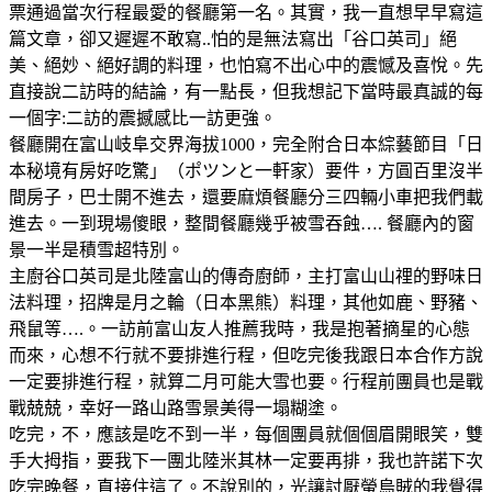
票通過當次行程最愛的餐廳第一名。其實，我一直想早早寫這
篇文章，卻又遲遲不敢寫..怕的是無法寫出「谷口英司」絕
美、絕妙、絕好調的料理，也怕寫不出心中的震憾及喜悅。先
直接說二訪時的結論，有一點長，但我想記下當時最真誠的每
一個字:二訪的震撼感比一訪更強。
餐廳開在富山岐阜交界海拔1000，完全附合日本綜藝節目「日
本秘境有房好吃驚」（ポツンと一軒家）要件，方圓百里沒半
間房子，巴士開不進去，還要麻煩餐廳分三四輛小車把我們載
進去。一到現場傻眼，整間餐廳幾乎被雪吞蝕…. 餐廳內的窗
景一半是積雪超特別。
主廚谷口英司是北陸富山的傳奇廚師，主打富山山𥚃的野味日
法料理，招牌是月之輪（日本黑熊）料理，其他如鹿、野豬、
飛鼠等….。一訪前富山友人推薦我時，我是抱著摘星的心態
而來，心想不行就不要排進行程，但吃完後我跟日本合作方說
一定要排進行程，就算二月可能大雪也要。行程前團員也是戰
戰兢兢，幸好一路山路雪景美得一塌糊塗。
吃完，不，應該是吃不到一半，每個團員就個個眉開眼笑，雙
手大拇指，要我下一團北陸米其林一定要再排，我也許諾下次
吃完晚餐，直接住這了。不說別的，光讓討厭螢烏賊的我覺得