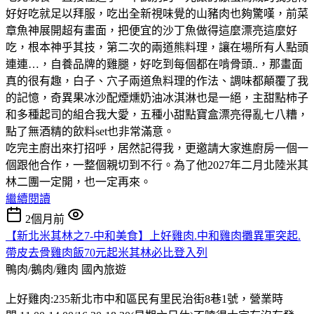
好好吃就足以拜服，吃出全新視味覺的山豬肉也夠驚嘆，前菜
章魚神展開超有畫面，把便宜的沙丁魚做得這麼漂亮這麼好
吃，根本神乎其技，第二次的兩道熊料理，讓在場所有人點頭
連連…，自養品牌的雞腿，好吃到每個都在啃骨頭..，那畫面
真的很有趣，白子、穴子兩道魚料理的作法、調味都顛覆了我
的記憶，奇異果冰沙配煙燻奶油冰淇淋也是一絕，主甜點柿子
和多種起司的組合我大愛，五種小甜點寶盒漂亮得亂七八糟，
點了無酒精的飲料set也非常滿意。
吃完主廚出來打招呼，居然記得我，更邀請大家進廚房一個一
個跟他合作，一整個親切到不行。為了他2027年二月北陸米其
林二團一定開，也一定再來。
繼續閱讀
2個月前
【新北米其林之7-中和美食】上好雞肉.中和雞肉攤異軍突起.
帶皮去骨雞肉飯70元起米其林必比登入列
鴨肉/鵝肉/雞肉
國內旅遊
上好雞肉:235新北市中和區民有里民治街8巷1號，營業時