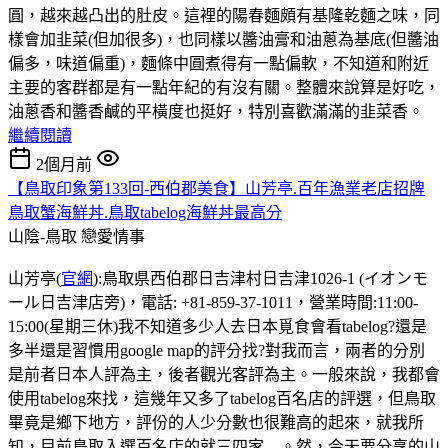
圓，越來越凸出的肚皮。這裡的陽春麵頗有基隆乾麵之味，同
樣會加韭菜(但加很多)，也同樣以醬油膏和油蔥為基底(但醬油
偏多，味道偏重)，麵條中圓煮得有一點偏軟，不知道和附近
主要的客群都是有一點年紀的有沒有關。整體來說算是好吃，
油蔥香和醬香鹹的平橫度也挺好，特別喜歡滿滿的韭菜香。
繼續閱讀
2個月前
【鳥取印象第133回-西伯郡美食】山芳亭.百年漁業老店招牌
鳥取蟹海鮮丼.鳥取tabelog海鮮丼最高分
山陰-鳥取
戀愛情事
山芳亭(
官網
):鳥取県西伯郡日吉津村日吉津1026-1 (イオンモ
ール日吉津店旁)，電話: +81-859-37-1011，營業時間:11:00-
15:00(星期三休)我不知道多少人去日本覓食會看tabelog?還是
多半還是習慣用google map的評分找?對我而言，兩者的分別
是前者日本人評為主，後者觀光客評為主。一般來說，我都會
使用tabelog來找，這幾年又多了tabelog百名店的評選，但鳥取
畢竟是鄉下地方，評份的人少分數也很難高的起來，就我所
知，目前鳥取入選百名店的就三四家....。然，今天要分享的山