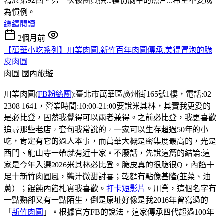
寫於第92回。第一次被團員拱...模仿劇中的照片...希望不要成
為慣例。
繼續閱讀
2個月前
【萬華小吃系列】川業肉圓.新竹百年肉圓傳承.美得冒泡的脆
皮肉圓
肉圓
國內旅遊
川業肉圓(
FB粉絲團
):臺北市萬華區廣州街165號1樓，電話:02
2308 1641，營業時間:10:00-21:00要說米其林，其實我更愛的
是必比登，固然我覺得可以兩者兼得。之前必比登，我更喜歡
追尋那些老店，套句我常說的，一家可以生存超過50年的小
吃，肯定有它的過人本事，而萬華大概是密集度最高的，光是
西門、龍山寺一帶就有近十家。不廢話，先說這篇的結論:這
家是今年入選2026米其林必比登。脆皮真的很脆很Q，內餡十
足十新竹肉圓風，醬汁微甜討喜；乾麵有點像基隆(韮菜、油
蔥）；餛飩內餡札實我喜歡。
打卡短影片
。川業，這個名字有
一點熟卻又有一點陌生，倒是原址好像是我2016年曾寫過的
「
新竹肉圓
」。根據官方FB的說法，這家傳承四代超過100年