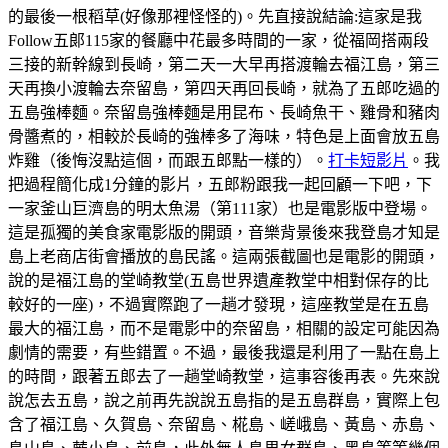
的最後一根稻草(好像那裡怪怪的)。先直接說結論:這家是我
Follow五郞115家的餐廳中花最多時間的一家，從福岡搭兩段
三接的新幹線到長崎，第二天一大早再搭渡輪去福江島，第三
天再換小渡輪去奈留島，第四天再回長崎，就為了五郎吃過的
五島強棒麵。奈留島強棒麵是用昆布、長崎魚干、雞骨和豬肉
骨醬煮的，相較於長崎的強棒多了海味，特色是上面會放五島
炸雞（後悔沒點這個，而跟五郎點一樣的）。
打卡短影片
。我
把過程簡化成1分鐘的影片，五郎粉跟我一起回顧一下吧，下
一家釜山巨濟島的明太魚湯（第111家）也是電影版中登場。
這是孤獨的美食家電影版的開頭，音樂背景後來我登島才知是
島上老商店街會播放的島民謠。這兩張截圖也是電影的開頭，
說的是福江島的堂崎教堂(五島世界遺產教堂中相對保存的比
較好的一座)，不過實際跑了一趟才發現，這座教堂是在五島
最大的福江島，而不是電影中的奈留島，相關的設定可能因為
劇情的需要，有些錯置。不過，最後我還是利用了一點在島上
的時間，跟著五郎去了一趟堂崎教堂，這事容後再表。先來說
說怎去五島，說之前再先說說五島指的是五島群島，實際上包
含了福江島、久賀島、奈留島、椛島、嵯峨島、黃島、赤島、