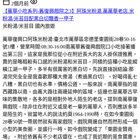
2個月前
【萬華小吃系列-舊復興戲院之3】阿珠米粉湯.萬萬華老店.米
粉湯/米苔目配黑白切飄香一甲子
米粉湯/米苔目
國內旅遊
萬華復興口阿珠米粉湯:臺北市萬華區忠德里東園街28巷50-16
號1樓，營業時間:08:30-16:00南萬華舊復興戲院口小吃接著播
出第三回，這家是我那位從小在附近長大的友人掛保證推薦，
賣的是略粗較有口感的米粉湯和米苔目，同樣的這種小吃能縱
橫江湖一甲子，多半有很厲害的黑白切。先說直接說結論:那
湯完完全全是我喜歡那種大骨湯（煮過黑白切），好喝得亂七
八糟，黑白切也有水準，價格公道。一般來說，南萬華指的是
西藏路以南，由萬大路往兩邊延伸的區域，這邊也是萬華古早
味的集散地，各多的是相對外地人陌生的老店。提到南萬華復
興戲院，除非住在附近又或是老一輩的萬華人，否則應該多半
是陌生的。就當地人的說法約莫1964-1990時，在如今東園街
28巷50號一帶居然就有兩家戲院，戲院周邊自然而然形成一個
小型的美食圈，並盛行一時。如今戲院變成了「東園金贊商
場」，附近依舊有不少老店還在，也成了我近期的覓食寶庫。