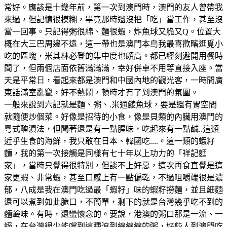
常好。應該是十幾年前，第一次到澳門時，澳門的友人曾帶我
來過，但記憶很模糊，畢竟那時還沒把「吃」當工作，甚至沒
當一回事。只記得粥很綿、麵很蝦，炸魚球又脆又Q。位置大
概在大三巴周邊不遠，這一帶也是澳門本島我最喜歡瞎逛覓小
吃的區塊，米其林必登的集中度也頗高。都已經刻避開用餐時
間了，但兩個店面依舊滿滿滿，幸好併卓不用等直接入座。當
天是平常日，看起來都是澳門和中國內地的觀光客，一時間廣
東話滿室亂竄，好不熱鬧，頓時才有了到澳門的氛圍。
一般來說到六記就是麵、粥、.米通鯪魚球，要是還有胃空間
就隨便炒個菜。好像是招待的小食，像是貝類的內臟用澳門的
粵式醃漬法，但聞著還是有一點腥味，吃起來有一點鹹..這類
近乎生食的海鮮，我只敢在日本、韓國吃....。這一類的蝦籽
麵，我的第一次接觸是同樣有七十年以上功力的「祥記麵
家」，當時只覺得很特別，但談不上好惡，這次再食直覺是這
家更蝦、非常蝦，甚至口感上有一點偏乾，不過咀嚼端很是濃
郁，八成是我在澳門吃過最「蝦籽」味的蝦籽撈麵，並且細麵
還可以煮到如此脆口，不簡單，剩下的就是台灣幾乎吃不到的
麵鹼味。有時，還蠻懷念的。要說，港澳的粥口那是一流、一
絕，在台灣很少能嚐到這種滾到綿綿綿的粥，好些人到澳門吃