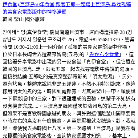
伊食堂).巨濟島50年食堂.跟著五郎一起踏上巨濟島.尋找孤獨
的美食家電影版中的神祕湯頭
韓國-釜山
國外旅遊
진이네식당(真伊食堂):慶尚南道巨濟市一運面構造拉路 28 (경
상남도 거제시 일운면 구조라로 28)，電話:+82556811379，營業
時間:10:30–21:00上一回介紹了孤獨的美食家電影版中登場，
位於日本長崎世界遺產奈留島(五島)的「
みかんや食堂
」，這
回接著分享電影中出現的另一家食堂「真伊食堂」，但它遠在
韓國的巨濟島...走，跟著五郎一起去找尋電影中傳說的湯頭。
直接說結論:五郎吃的是貫穿整部電影的「明太魚湯」，另外
還有烤魚，整體來說除非是五郎迷，不然不用特別跑來，像這
樣用明太魚煮的湯，韓國到處都有，尤其是釜山一帶。順便說
一下電影版中的三家，剩下很難達成的巴黎，這輩子不知道有
沒有機會完成.....。巨濟島是韓國僅次於濟州島的第二大島，
但如果不是喜歡韓國旅遊的朋友，興許對這個離釜山開車要兩
小時左右的島沒有什麼概念，甚至是壓根就沒聽過。對，我就
是，即便我去過韓國七八次。第一次聽到「巨濟島」是我在看
完孤獨的美食家電影後，查詢這家餐廳才知道.... 。基本上，