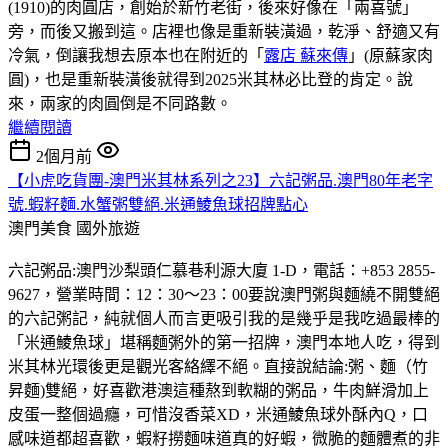
(1910)的肉圓店，創始於新竹老街，後來好像在「兩喜號」
旁，而後又搬到這。店裡也像是重新裝潢過，乾淨、舒適又有
冷氣，倒讓我想去原本也在附近的「
露店 蘇來傳
」(原蘇家肉
圓)，也是重新裝潢後就得到2025米其林必比登的肯定。說
來，兩家的肉圓倒是不同路數。
繼續閱讀
2個月前
【小虎吃貨團-澳門米其林系列之23】六記粥品.澳門80年老字
號.蝦籽麵.水蟹粥雙絕.米通鯪魚球招牌點心
澳門美食
國外旅遊
六記粥品:澳門沙梨頭仁慕巷利源大廈 1-D，電話：+853 2855-
9627，營業時間：12：30～23：00要說澳門粥與麵繞不開雙絕
的六記粥記，純就個人而言更吸引我的是幾乎是我吃過最棒的
「米通鯪魚球」堪稱麵粥外的第一招牌，澳門本地人吃，得到
米其林光環後更是觀光客絡繹不絕。直接說結論:粥、麵（竹
昇麵)雙絕，好喜歡港澳這種熬到軟糊的粥品，牛肉鮮滑加上
皮蛋一整個過癮，可惜沒香菜XD，米通鯪魚球外酥內Q，口
感味道都超喜歡，蝦籽撈麵味道真的好蝦，微脆的麵體煮的非