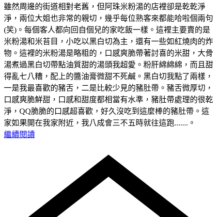
雖然周邊的街道相對老舊，但阿珠米粉湯的店裡卻是乾乾淨
淨，兩位大姐也非常的親切，幾乎每位熟客來都能哈啦個兩句
(笑)。每個客人都向回自個兒的家吃飯一樣。這裡主要賣的是
米粉湯和米苔目，小吃以黑白切為主，還有一些如紅燒肉的炸
物。這裡的米粉湯是略粗的，口感爽脆帶著討喜的米甜，大骨
湯煮過黑白切帶點油質甜的湯頭我超愛。粉肝綿綿綿，而且甜
得亂七八糟，配上的醬油膏微甜不死鹹。黑白切我點了兩樣，
一是我最喜歡的豬舌，二是比較少見的豬肚帶。豬舌微厚切，
口感爽脆鮮甜，口感和甜度都相當有水準，豬肚帶處理的很乾
淨，QQ脆脆的口感超喜歡，好久沒吃到這麼棒的豬肚帶。這
家如果開在我家附近，我八成會三不五時就往這跑.......。
繼續閱讀