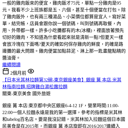
一般的雞肉飯來的便宜，雞肉飯才75元，單點一分雞肉是95
元。我看不少上班族都是五、六個，甚至十個便當在打包。除
了雞肉飯外，也有兩三種湯品、小菜價位都算是宜人。寫好菜
單，結完帳，店員會跟你說一個號碼，叫到號碼再取餐，內
用、外帶都一樣。許多小吃攤都有的木(冰櫃)，裡面放著預先
切好的雞肉，不知道為什麼看起來就是清新一點?但夏天一樣
會放冷塊在下面嗎?夏天的確如何保存雞肉的鮮度，的確是路
邊攤的最大問題。雞肉便當加點蒜泥、淋上那一匙畫龍點睛的
醬油膏。
繼續閱讀
2個月前
【日本米其林拉麵第32碗-東京銀座美食】銀座 篝 本店.米其
林指南拉麵.招牌雞白湯松露拉麵
關東-東京美食
國外旅遊
銀座 篝 本店:東京都中央区銀座6-4-12 1F，營業時間:11:00-
22:00一個人拉麵永遠是我的第一選擇，參考的指標是米其林
和tabelog百名店。要是我沒記錯，米其林加入拉麵這個日本國
民美食是在2015年，而銀座 篝 本店旋即在2016/2017連續入