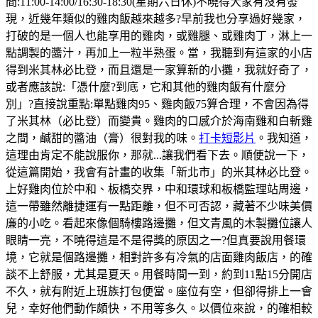
間:11:00-14:00/16:30-18:30(星期六日休)不曉得大家有沒有發
現，近幾年類似的雞肉飯越來越多?早前我也分享過好幾家，
打破的是一個人也能享用的雞肉，或雞腿、或雞肉丁，淋上一
點調製的醬汁，再加上一粒半熟蛋。當，我聽到有這家的小店
得到米其林必比登，而且還是一家算新的小攤，我就好奇了，
或者應該說:「憑什麼?到底，它和其他的雞肉飯有什麼分
別」?直接說重點:單點雞肉95、雞肉飯75算合理，不會因為得
了米其林（必比登）而變貴。雞肉的口感介於海南雞和白斬雞
之間，鹹甜的醬油（膏）很對我的味。
打卡短影片
。我知道，
這理由肯定不能說服你，那就...讓我們看下去。順便說一下，
從這篇開始，我會有計畫的收集「新北市」的米其林必比登。
上好雞肉位於中和、板橋交界，中和環球和板橋監理站周邊，
這一帶雖然離捷運有一點距離，但不可否認，藏著不少味美價
廉的小吃。看起來像個騎樓路邊攤，但文青風的木製攤位讓人
眼睛一亮，不曉得這是不是得獎的原因之一?但真要說用餐環
境，它就是個路邊攤，相對許多有冷氣的店面雞肉飯店，的確
談不上舒服，尤其是夏天。用餐時間一到，約到11點15分開店
不久，就有附近上班族打包便當。座位有空，但卻得排上一會
兒，幸好他們動作頗快，不用等多久。以價位來說，的確相較