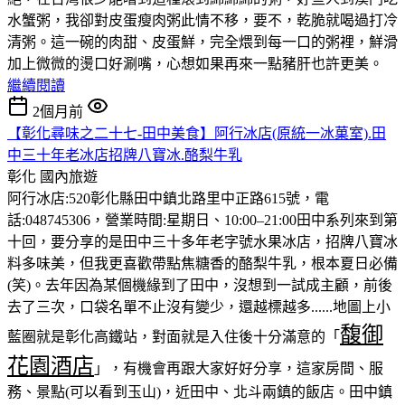
水蟹粥，我卻對皮蛋瘦肉粥此情不移，要不，乾脆就喝過打冷
清粥。這一碗的肉甜、皮蛋鮮，完全煨到每一口的粥裡，鮮滑
加上微微的燙口好涮嘴，心想如果再來一點豬肝也許更美。
繼續閱讀
2個月前
【彰化尋味之二十七-田中美食】阿行冰店(原統一冰菓室).田
中三十年老冰店招牌八寶冰.酪梨牛乳
彰化
國內旅遊
阿行冰店:520彰化縣田中鎮北路里中正路615號，電
話:048745306，營業時間:星期日、10:00–21:00田中系列來到第
十回，要分享的是田中三十多年老字號水果冰店，招牌八寶冰
料多味美，但我更喜歡帶點焦糖香的酪梨牛乳，根本夏日必備
(笑)。去年因為某個機緣到了田中，沒想到一試成主顧，前後
去了三次，口袋名單不止沒有變少，還越標越多......地圖上小
馥御
藍圈就是彰化高鐵站，對面就是入住後十分滿意的「
花園酒店
」，有機會再跟大家好好分享，這家房間、服
務、景點(可以看到玉山)，近田中、北斗兩鎮的飯店。田中鎮