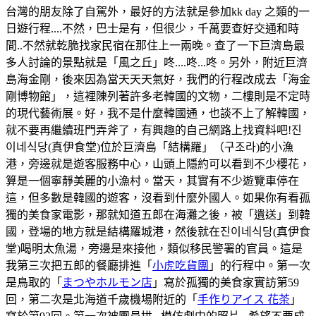
台灣的朋友除了自駕外，最好的方法就是參加kk day 之類的一
日遊行程....不然，巴士是有，但很少，千萬要查好交通和時
間..不然就乾脆找家民宿在那住上一兩晚。查了一下巨濟島最
多人討論的景點就是「風之丘」咚....咚...咚。另外，附近巨濟
島海金剛，後來因為當天天天氣好，我們的行程改成去「海金
剛博物館」，這裡陳列著許多老韓國的文物，二樓則是不定時
的現代藝術展。好，我不是什麼韓國通，也談不上了解韓國，
就不要再繼續班門弄斧了，有興趣的自己網路上找資料吧!진
이네식당(真伊食堂)位於巨濟島「結構羅」（구조라)的小漁
港，旁邊就是遊客服務中心，山頭上隱約可以看到不少櫻花，
算是一個寧靜美麗的小漁村。當天，其實有不少遊覽車停在
這，但多數是韓國的遊客，沒看到什麼外國人。如果你有看孤
獨的美食家電影，那就知道五郎在海灘之後，被「遺送」到韓
國，登場的地方就是結構羅城港，然後就在진이네식당(真伊食
堂)喝明太魚湯，旁邊是來接他，類似移民警署的官員。這是
我第三次把五郎的餐廳排進「
小虎吃貨團
」的行程中。第一次
是鳥取的「
まつやホルモン店
」寫於孤獨的美食家實訪第59
回，第二次是北海道千歲機場附近的「
手作りアイス 花茶
」