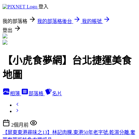
登入
我的部落格
我的部落格後台
我的帳號
登出
【小虎食夢網】台北捷運美食
地圖
相簿
部落格
名片
2個月前
【屏東東港尋味之13】林記肉粿.東港50年老字號.乾濕分離.奢