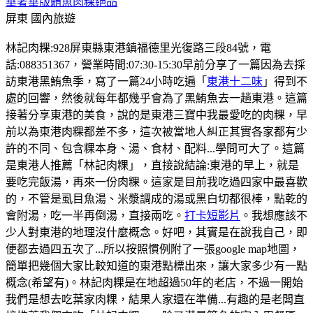
華奢華版鮪魚肉粿絕品
屏東
國內旅遊
林記肉粿:928屏東縣東港鎮福德里光復路三段84號，電
話:088351367，營業時間:07:30-15:30早前分享了一篇因為去採
訪東港黑鮪魚季，寫了一篇24小時吃遍「
東港十二味
」得到不
處的回響，然後就每年都幾乎會為了黑鮪魚去一趟東港。這篇
接著分享東港的美食，說的是東港三寶中我最愛吃的肉粿，早
前以為東港肉粿都差不多，這次被當地人糾正其實各家都有少
許的不同、包含粿本身、湯、食材、配料...學問可大了。這篇
是東港人推薦「林記肉粿」，直接說結論:東港的早上，就是
要吃完飯湯，再來一份肉粿。這家是目前我吃過四家中最喜歡
的，不管是虱目魚湯、米漿調成的湯或黑白切都很棒，點乾的
會附湯，吃一半再倒湯，直接兩吃。
打卡短影片
。我想應該不
少人對東港的地理沒什麼概念。好吧，其實是在說我自己，即
便都去過四五次了...所以按照慣例附了一張google map地圖，
簡單把幾個大家比較知道的東港點標出來，讓大家多少有一點
概念(希望有)。林記肉粿是在地超過50年的老店，不過一開始
我們是想去吃葉家肉粿，結果人家還在準備...有趣的是老闆直