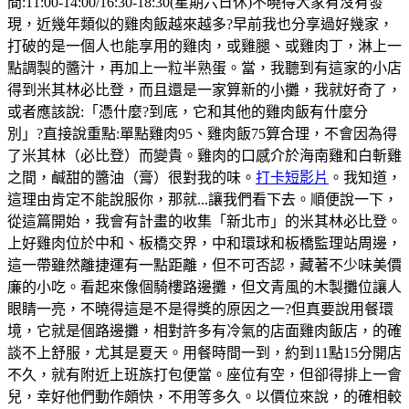
間:11:00-14:00/16:30-18:30(星期六日休)不曉得大家有沒有發
現，近幾年類似的雞肉飯越來越多?早前我也分享過好幾家，
打破的是一個人也能享用的雞肉，或雞腿、或雞肉丁，淋上一
點調製的醬汁，再加上一粒半熟蛋。當，我聽到有這家的小店
得到米其林必比登，而且還是一家算新的小攤，我就好奇了，
或者應該說:「憑什麼?到底，它和其他的雞肉飯有什麼分
別」?直接說重點:單點雞肉95、雞肉飯75算合理，不會因為得
了米其林（必比登）而變貴。雞肉的口感介於海南雞和白斬雞
之間，鹹甜的醬油（膏）很對我的味。
打卡短影片
。我知道，
這理由肯定不能說服你，那就...讓我們看下去。順便說一下，
從這篇開始，我會有計畫的收集「新北市」的米其林必比登。
上好雞肉位於中和、板橋交界，中和環球和板橋監理站周邊，
這一帶雖然離捷運有一點距離，但不可否認，藏著不少味美價
廉的小吃。看起來像個騎樓路邊攤，但文青風的木製攤位讓人
眼睛一亮，不曉得這是不是得獎的原因之一?但真要說用餐環
境，它就是個路邊攤，相對許多有冷氣的店面雞肉飯店，的確
談不上舒服，尤其是夏天。用餐時間一到，約到11點15分開店
不久，就有附近上班族打包便當。座位有空，但卻得排上一會
兒，幸好他們動作頗快，不用等多久。以價位來說，的確相較