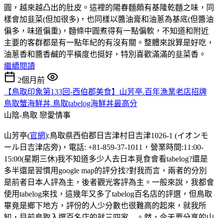
圓，越來越凸出的肚皮。這裡的陽春麵頗有基隆乾麵之味，同
樣會加韭菜(但加很多)，也同樣以醬油膏和油蔥為基底(但醬油
偏多，味道偏重)，麵條中圓煮得有一點偏軟，不知道和附近
主要的客群都是有一點年紀的有沒有關。整體來說算是好吃，
油蔥香和醬香鹹的平橫度也挺好，特別喜歡滿滿的韭菜香。
繼續閱讀
2個月前
【鳥取印象第133回-西伯郡美食】山芳亭.百年漁業老店招牌
鳥取蟹海鮮丼.鳥取tabelog海鮮丼最高分
山陰-鳥取
戀愛情事
山芳亭(
官網
):鳥取県西伯郡日吉津村日吉津1026-1 (イオンモ
ール日吉津店旁)，電話: +81-859-37-1011，營業時間:11:00-
15:00(星期三休)我不知道多少人去日本覓食會看tabelog?還是
多半還是習慣用google map的評分找?對我而言，兩者的分別
是前者日本人評為主，後者觀光客評為主。一般來說，我都會
使用tabelog來找，這幾年又多了tabelog百名店的評選，但鳥取
畢竟是鄉下地方，評份的人少分數也很難高的起來，就我所
知，目前鳥取入選百名店的就三四家....。然，今天要分享的山