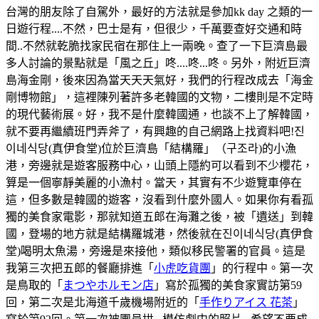
台灣的朋友除了自駕外，最好的方法就是參加kk day 之類的一
日遊行程....不然，巴士是有，但很少，千萬要查好交通和時
間..不然就乾脆找家民宿在那住上一兩晚。查了一下巨濟島最
多人討論的景點就是「風之丘」咚....咚...咚。另外，附近巨濟
島海金剛，後來因為當天天天氣好，我們的行程改成去「海金
剛博物館」，這裡陳列著許多老韓國的文物，二樓則是不定時
的現代藝術展。好，我不是什麼韓國通，也談不上了解韓國，
就不要再繼續班門弄斧了，有興趣的自己網路上找資料吧!진
이네식당(真伊食堂)位於巨濟島「結構羅」（구조라)的小漁
港，旁邊就是遊客服務中心，山頭上隱約可以看到不少櫻花，
算是一個寧靜美麗的小漁村。當天，其實有不少遊覽車停在
這，但多數是韓國的遊客，沒看到什麼外國人。如果你有看孤
獨的美食家電影，那就知道五郎在海灘之後，被「遺送」到韓
國，登場的地方就是結構羅城港，然後就在진이네식당(真伊食
堂)喝明太魚湯，旁邊是來接他，類似移民警署的官員。這是
我第三次把五郎的餐廳排進「
小虎吃貨團
」的行程中。第一次
是鳥取的「
まつやホルモン店
」寫於孤獨的美食家實訪第59
回，第二次是北海道千歲機場附近的「
手作りアイス 花茶
」