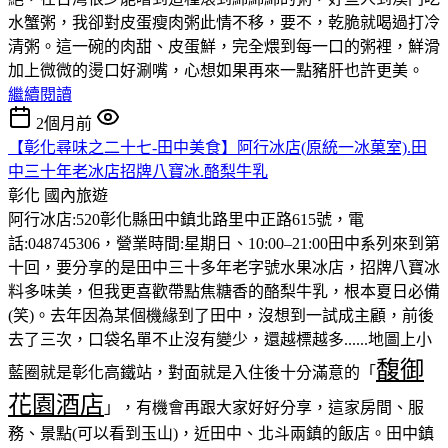
水蟹粥，我卻對皮蛋瘦肉粥此情不移，要不，乾脆就喝過打冷
清粥。這一碗的肉甜、皮蛋鮮，完全煨到每一口的粥裡，鮮滑
加上微微的燙口好涮嘴，心想如果再來一點豬肝也許更美。
繼續閱讀
2個月前
【彰化尋味之二十七-田中美食】阿行冰店(原統一冰菓室).田
中三十年老冰店招牌八寶冰.酪梨牛乳
彰化
國內旅遊
阿行冰店:520彰化縣田中鎮北路里中正路615號，電
話:048745306，營業時間:星期日、10:00–21:00田中系列來到第
十回，要分享的是田中三十多年老字號水果冰店，招牌八寶冰
料多味美，但我更喜歡帶點焦糖香的酪梨牛乳，根本夏日必備
(笑)。去年因為某個機緣到了田中，沒想到一試成主顧，前後
去了三次，口袋名單不止沒有變少，還越標越多......地圖上小
馥御
藍圈就是彰化高鐵站，對面就是入住後十分滿意的「
花園酒店
」，有機會再跟大家好好分享，這家房間、服
務、景點(可以看到玉山)，近田中、北斗兩鎮的飯店。田中鎮