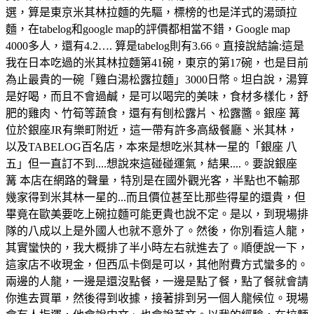
選，算是東京米其林拉麵的先驅，標榜的也是洋式的湯頭拉
麵，在tabelog和google map的評價都相當不錯，Google map
4000多人，還有4.2…. 算是tabelog則有3.66。直接說結論:這是
我在日本吃過的米其林拉麵第41碗，東京的第17碗，也是目前
為止最貴的一碗「雞白湯松露拉麵」3000日幣。坦白說，湯算
是好喝，而且不會過鹹，是可以喝完的美味，食材多樣化，舒
肥的雞肉、竹筍等蔬食，還有有刨松露片、松露醬。銀座 篝
位於銀座JR有樂町附近，這一帶有許多高級餐廳、米其林，
以及TABELOG百名店，本來是想吃米其林一星的「銀座 八
五」但一直訂不到....想說來這碰碰運氣，結果....。要說銀座
篝 本店在網路的聲量，特別是在國外觀光客，半點也不輸那
幾家得到米其林一星的...而且價位甚至比那些得星的還貴，但
畢竟在歐美要吃上碗拉麵可能更貴也說不定。是以，到現場排
隊的八成以上是外國人也就不意外了。然後，你別看這人龍，
其實蠻快的，我大概排了半小時左右就進去了。順便說一下，
這家店不收現金，但西瓜卡倒是可以，其他附費方式蠻多的。
兩邊的人龍，一邊是還沒點餐，一邊是點了餐，點了餐就會請
你進去買單，然後得到收據，接著排到另一個人龍候位。現場