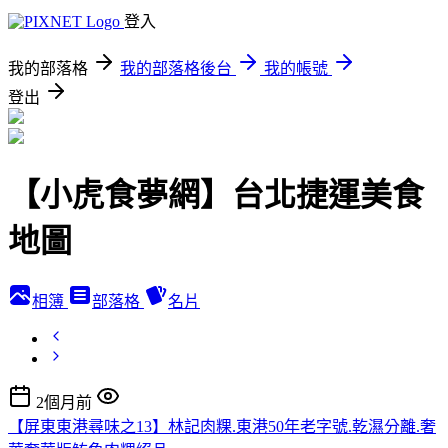
登入
我的部落格
我的部落格後台
我的帳號
登出
【小虎食夢網】台北捷運美食
地圖
相簿
部落格
名片
2個月前
【屏東東港尋味之13】林記肉粿.東港50年老字號.乾濕分離.奢