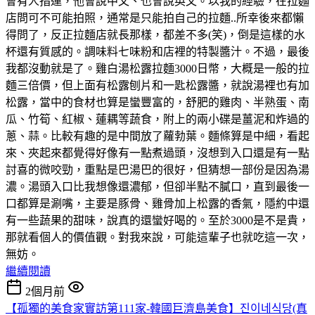
會有人指運，他會說中文、也會說英文。以我的經驗，在拉麵
店問可不可能拍照，通常是只能拍自己的拉麵..所幸後來都懶
得問了，反正拉麵店就長那樣，都差不多(笑)，倒是這樣的水
杯還有質感的。調味料七味粉和店裡的特製醬汁。不過，最後
我都沒動就是了。雞白湯松露拉麵3000日幣，大概是一般的拉
麵三倍價，但上面有松露刨片和一匙松露醬，就說湯裡也有加
松露，當中的食材也算是蠻豐富的，舒肥的雞肉、半熟蛋、南
瓜、竹筍、紅椒、蓮耦等蔬食，附上的兩小碟是薑泥和炸過的
蔥、蒜。比較有趣的是中間放了蘿勃葉。麵條算是中細，看起
來、夾起來都覺得好像有一點煮過頭，沒想到入口還是有一點
討喜的微咬勁，重點是巴湯巴的很好，但猜想一部份是因為湯
濃。湯頭入口比我想像還濃郁，但卻半點不膩口，直到最後一
口都算是涮嘴，主要是豚骨、雞骨加上松露的香氣，隱約中還
有一些蔬果的甜味，說真的還蠻好喝的。至於3000是不是貴，
那就看個人的價值觀。對我來說，可能這輩子也就吃這一次，
無妨。
繼續閱讀
2個月前
【孤獨的美食家實訪第111家-韓國巨濟島美食】진이네식당(真