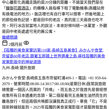
中心離彰化高鐵走路約是20分鐘的距離，不過當天我們是在
「
馥御花園酒店
」的櫃檯人員指導下租了電動機車(高鐵站旁
有換電池的地方)，飯店裡也有自行車可以借寄。然後地圖上
的那些綠色記號，都是田中的老店，真的是三天兩夜也吃不
完。
阿行冰店就當地人的說法，本來好條叫統一冰菓室，外觀
是田中老街處處可見的舊公寓。
繼續閱讀
2個月前
【孤獨的美食家實訪第110家-長崎五島美食】みかんや食堂.
奈留島60年老店.跟著五郎踏上世界遺產之島.尋找孤獨的美食
家電影版中的神祕湯頭
九州-長崎
國外旅遊
みかんや食堂:長崎県五島市奈留町浦409-1，電話: +81 959-64-
2079，營業時間:08:00-14:30/17:00-18:00(星期日休)我常說旅遊
總需要一個因人而異的「共鳴」，而五島之於我首先是曾經想
收集所有日本遺產的念頭，第二個是看完五島醫生油然而生的
離島旅行，但這兩個共鳴都沒讓我真正成行，畢竟「它」不是
搭新幹線就能到。2025年孤獨的美食家電影版才是壓跨我登島