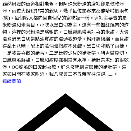
雖然周邊的街道相對老舊，但阿珠米粉湯的店裡卻是乾乾淨
淨，兩位大姐也非常的親切，幾乎每位熟客來都能哈啦個兩句
(笑)。每個客人都向回自個兒的家吃飯一樣。這裡主要賣的是
米粉湯和米苔目，小吃以黑白切為主，還有一些如紅燒肉的炸
物。這裡的米粉湯是略粗的，口感爽脆帶著討喜的米甜，大骨
湯煮過黑白切帶點油質甜的湯頭我超愛。粉肝綿綿綿，而且甜
得亂七八糟，配上的醬油膏微甜不死鹹。黑白切我點了兩樣，
一是我最喜歡的豬舌，二是比較少見的豬肚帶。豬舌微厚切，
口感爽脆鮮甜，口感和甜度都相當有水準，豬肚帶處理的很乾
淨，QQ脆脆的口感超喜歡，好久沒吃到這麼棒的豬肚帶。這
家如果開在我家附近，我八成會三不五時就往這跑.......。
繼續閱讀