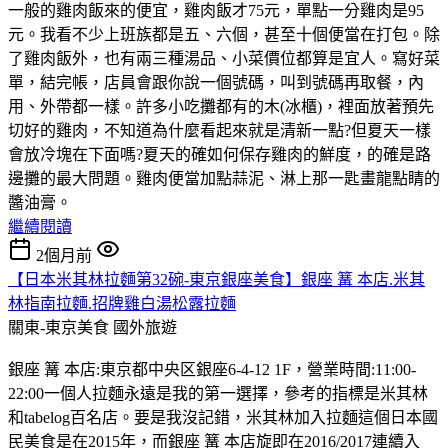
一般的雞肉飯來的便宜，雞肉飯才75元，單點一分雞肉是95
元。我看不少上班族都是五、六個，甚至十個便當在打包。除
了雞肉飯外，也有兩三種湯品、小菜價位都算是宜人。寫好菜
單，結完帳，店員會跟你說一個號碼，叫到號碼再取餐，內
用、外帶都一樣。許多小吃攤都有的木(冰櫃)，裡面放著預先
切好的雞肉，不知道為什麼看起來就是清新一點?但夏天一樣
會放冷塊在下面嗎?夏天的確如何保存雞肉的鮮度，的確是路
邊攤的最大問題。雞肉便當加點蒜泥、淋上那一匙畫龍點睛的
醬油膏。
繼續閱讀
2個月前
【日本米其林拉麵第32碗-東京銀座美食】銀座 篝 本店.米其
林指南拉麵.招牌雞白湯松露拉麵
關東-東京美食
國外旅遊
銀座 篝 本店:東京都中央区銀座6-4-12 1F，營業時間:11:00-
22:00一個人拉麵永遠是我的第一選擇，參考的指標是米其林
和tabelog百名店。要是我沒記錯，米其林加入拉麵這個日本國
民美食是在2015年，而銀座 篝 本店旋即在2016/2017連續入