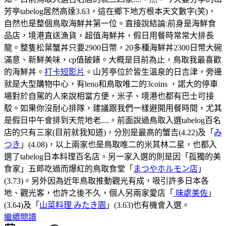
芳亭tabelog居然高達3.63，這在鄉下地方根本天文數字(笑)，
自然也是整個鳥取海鮮丼第一位。直接說結論:前身是海鮮食
品店，境港直送漁貨，超值海鮮丼，假日用餐時常常大排長
龍。整隻松葉蟹丼只要2900日幣，20多種海鮮丼2300日幣大碗
滿意、新鮮美味，cp值破錶。大概是目前為止，鳥取我最喜歡
的海鮮丼。
打卡短影片
。山芳亭位於皆生溫泉的日吉津，旁邊
就是大型購物中心，有leno和鳥取唯二的3coins ，諾大的停車
場對於自駕的人來說相當方便，米子、境港也都有巴士可接
駁。如果你沒耐心排隊，建議跟我們一樣避開用餐時間，尤其
是假日中午會排到天荒地老....。前面說過鳥取入選tabelog百名
店的只有三家(目前就我知道)，分別是最高的蟹吉(4.22)及「
み
つき
」(4.08)，以上兩家也是鳥取唯二的米其林二星，也都入
選了tabelog日本料理百名店。另一家入選的則是因「孤獨的美
食家」五郎吃過而爆紅的鳥取食堂「
まつやホルモン店
」
(3.73)。另外因為近年鳥取推動觀光有成，吸引許多日本各
地、觀光客，也許之後不久，個人另兩家愛店「
味處美佐
」
(3.64)及「
山菜料理 みたき園
」(3.63)也有機會入選。
繼續閱讀