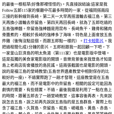
的最後一根稻草(好像那裡怪怪的)。先直接說結論:這家是我
Follow五郞115家的餐廳中花最多時間的一家，從福岡搭兩段
三接的新幹線到長崎，第二天一大早再搭渡輪去福江島，第三
天再換小渡輪去奈留島，第四天再回長崎，就為了五郎吃過的
五島強棒麵。奈留島強棒麵是用昆布、長崎魚干、雞骨和豬肉
骨醬煮的，相較於長崎的強棒多了海味，特色是上面會放五島
炸雞（後悔沒點這個，而跟五郎點一樣的）。
打卡短影片
。我
把過程簡化成1分鐘的影片，五郎粉跟我一起回顧一下吧，下
一家釜山巨濟島的明太魚湯（第111家）也是電影版中登場。
這是孤獨的美食家電影版的開頭，音樂背景後來我登島才知是
島上老商店街會播放的島民謠。這兩張截圖也是電影的開頭，
說的是福江島的堂崎教堂(五島世界遺產教堂中相對保存的比
較好的一座)，不過實際跑了一趟才發現，這座教堂是在五島
最大的福江島，而不是電影中的奈留島，相關的設定可能因為
劇情的需要，有些錯置。不過，最後我還是利用了一點在島上
的時間，跟著五郎去了一趟堂崎教堂，這事容後再表。先來說
說怎去五島，說之前再先說說五島指的是五島群島，實際上包
含了福江島、久賀島、奈留島、椛島、嵯峨島、黃島、赤島、