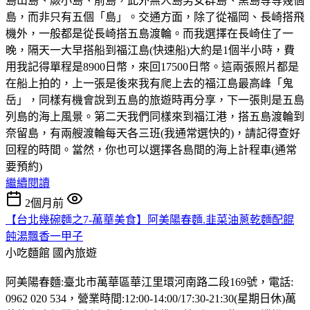
島山島、蕨小島、前島，此外無人島男女群島、黑島等等幾個
島，而非只有五個「島」。交通方面，除了從福岡、長崎搭飛
機外，一般都是從長崎搭五島渡輪。而我選擇在長崎住了一
晚，隔天一大早搭船到福江島(快速船)大約是1個半小時，費
用我記得單程是8900日幣，來回17500日幣。這兩張照片都是
在船上拍的，上一張是後來我有爬上去的福江島最高峰「鬼
岳」，同樣有機會說到五島的旅遊時再分享，下一張則是五島
列島的海上風景。第二天我們同樣來到福江港，搭五島渡輪到
奈留島，有兩艘渡輪每天各三班(我通常選快的)，請記得查好
回程的時間。當然，你也可以選擇各島間的海上計程車(通常
要預約)
繼續閱讀
2個月前
【台北幾碗麵之7-萬華美食】阿美陽春麵.韭菜油蔥乾麵配餛
飩湯飄香一甲子
小吃麵館
國內旅遊
阿美陽春麵:臺北市萬華區華江里環河南路二段169號，電話:
0962 020 534，營業時間:12:00-14:00/17:30-21:30(星期日休)萬