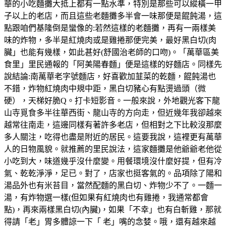
華的小吃麵攤大抵上都有一點水準，特別是那些可以縱橫一甲
子以上的老店，而且這些老麵攤多半會一味那便是餛飩湯，這
點跟咱們基隆倒是蠻像的:若然這樣的老麵攤，再有一兩樣美
味的炸物，多半是紅燒肉或是雞捲那便完美，最好黑白切(肉
臟」也能有幾樣，如此甚好(舒國治老師的口吻)。「萬華區美
食里」里民通報的「阿美陽春麵」便是這樣的好麵店。同樣先
說結論:南萬華老字號麵店，好喜歡加韮菜的乾麵，餛飩湯也
不錯，炸物紅燒肉中規中距，黑白切豬心有點燙過頭（微
硬），天梯好脆Q。打卡短影音。一般來說，外地觀光客下龍
山寺覓食多半往華西街、龍山寺的方向走，但近幾年我卻越來
越常往南走，這邊同樣有著許多老店，但相對之下比較沒那麼
多人關注，吃得也盡是附近的居民。這要我說，這裡更有萬華
人的日物風貌。就推薦的里民說法，這家麵攤是他爺爺老他從
小吃到大，味道幾乎沒什麼變。用餐環境沒什麼好提，但有冷
氣、乾乾淨淨，足已。對了，店家也挺客氣的。品項除了陽和
湯品外也有米苔目，當然配麵的黑白切、炸物少不了。一麵一
湯，有炸物選一樣(但如果有紅燒肉也有雞捲，我通常都會
點)，再來兩樣黑白切(內臟)，如果「不幸」也有白斬雞，那就
得請「老」胃多體諒一下「 老」嘴的念婪。哦，還有越來越