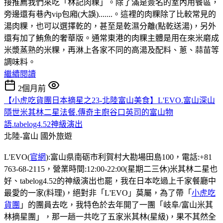
接推薦我們來吃「林記肉粿」。除了滿是簽名的室內用餐區，
旁邊還有巷內vip包廂(大誤).......。這裡的肉粿除了比較常見的
湯肉粿，也可以選擇乾的，甚至是乾濕分離(點乾送湯)，另外
還有加了鮪魚的奢華版。通常東港的肉粿主體是用在來米磨成
米漿蒸熟的米粿，再淋上各家不同的高湯及配料、蔥、蒜苗等
調味料。
繼續閱讀
2個月前
【小虎吃貨團日本摘星之23-北陸富山美食】L'EVO.富山深山
隱世米其林二星法餐.傳奇主廚谷口英司的富山物
語.tabelog4.52神級演出
北陸-富山
國外旅遊
L'EVO(
官網
):富山県南砺市利賀村大勘場田島100，電話:+81
763-68-2115，營業時間:12:00-22:00(星期二三休)米其林二星也
好、tabelog4.52的神級演出也罷，我在日本吃過上千家餐廳中
最愛的一家(料理)，絕對非「L'EVO」莫屬，為了帶「
小虎吃
貨團
」的團員去吃，我特色於去年開了一團「岐阜/富山米其
林摘星團」，那一趟一共吃了五家米其林(星級)，果不其然全