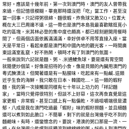
常好。應該是十幾年前，第一次到澳門時，澳門的友人曾帶我
來過，但記憶很模糊，畢竟那時還沒把「吃」當工作，甚至沒
當一回事。只記得粥很綿、麵很蝦，炸魚球又脆又Q。位置大
概在大三巴周邊不遠，這一帶也是澳門本島我最喜歡瞎逛覓小
吃的區塊，米其林必登的集中度也頗高。都已經刻避開用餐時
間了，但兩個店面依舊滿滿滿，幸好併卓不用等直接入座。當
天是平常日，看起來都是澳門和中國內地的觀光客，一時間廣
東話滿室亂竄，好不熱鬧，頓時才有了到澳門的氛圍。
一般來說到六記就是麵、粥、.米通鯪魚球，要是還有胃空間
就隨便炒個菜。好像是招待的小食，像是貝類的內臟用澳門的
粵式醃漬法，但聞著還是有一點腥味，吃起來有一點鹹..這類
近乎生食的海鮮，我只敢在日本、韓國吃....。這一類的蝦籽
麵，我的第一次接觸是同樣有七十年以上功力的「祥記麵
家」，當時只覺得很特別，但談不上好惡，這次再食直覺是這
家更蝦、非常蝦，甚至口感上有一點偏乾，不過咀嚼端很是濃
郁，八成是我在澳門吃過最「蝦籽」味的蝦籽撈麵，並且細麵
還可以煮到如此脆口，不簡單，剩下的就是台灣幾乎吃不到的
麵鹼味。有時，還蠻懷念的。要說，港澳的粥口那是一流、一
絕，在台灣很少能嚐到這種滾到綿綿綿的粥，好些人到澳門吃