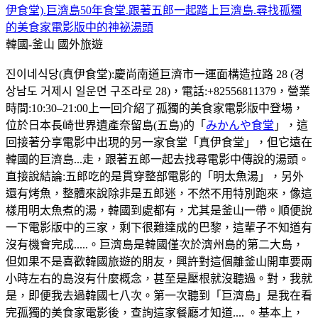
伊食堂).巨濟島50年食堂.跟著五郎一起踏上巨濟島.尋找孤獨
的美食家電影版中的神祕湯頭
韓國-釜山
國外旅遊
진이네식당(真伊食堂):慶尚南道巨濟市一運面構造拉路 28 (경
상남도 거제시 일운면 구조라로 28)，電話:+82556811379，營業
時間:10:30–21:00上一回介紹了孤獨的美食家電影版中登場，
位於日本長崎世界遺產奈留島(五島)的「
みかんや食堂
」，這
回接著分享電影中出現的另一家食堂「真伊食堂」，但它遠在
韓國的巨濟島...走，跟著五郎一起去找尋電影中傳說的湯頭。
直接說結論:五郎吃的是貫穿整部電影的「明太魚湯」，另外
還有烤魚，整體來說除非是五郎迷，不然不用特別跑來，像這
樣用明太魚煮的湯，韓國到處都有，尤其是釜山一帶。順便說
一下電影版中的三家，剩下很難達成的巴黎，這輩子不知道有
沒有機會完成.....。巨濟島是韓國僅次於濟州島的第二大島，
但如果不是喜歡韓國旅遊的朋友，興許對這個離釜山開車要兩
小時左右的島沒有什麼概念，甚至是壓根就沒聽過。對，我就
是，即便我去過韓國七八次。第一次聽到「巨濟島」是我在看
完孤獨的美食家電影後，查詢這家餐廳才知道.... 。基本上，