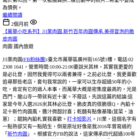
寫於第92回。第一次被團員拱...模仿劇中的照片...希望不要成
為慣例。
繼續閱讀
2個月前
【萬華小吃系列】川業肉圓.新竹百年肉圓傳承.美得冒泡的脆
皮肉圓
肉圓
國內旅遊
川業肉圓(
FB粉絲團
):臺北市萬華區廣州街165號1樓，電話:02
2308 1641，營業時間:10:00-21:00要說米其林，其實我更愛的
是必比登，固然我覺得可以兩者兼得。之前必比登，我更喜歡
追尋那些老店，套句我常說的，一家可以生存超過50年的小
吃，肯定有它的過人本事，而萬華大概是密集度最高的，光是
西門、龍山寺一帶就有近十家。不廢話，先說這篇的結論:這
家是今年入選2026米其林必比登。脆皮真的很脆很Q，內餡十
足十新竹肉圓風，醬汁微甜討喜；乾麵有點像基隆(韮菜、油
蔥）；餛飩內餡札實我喜歡。
打卡短影片
。川業，這個名字有
一點熟卻又有一點陌生，倒是原址好像是我2016年曾寫過的
「
新竹肉圓
」。根據官方FB的說法，這家傳承四代超過100年