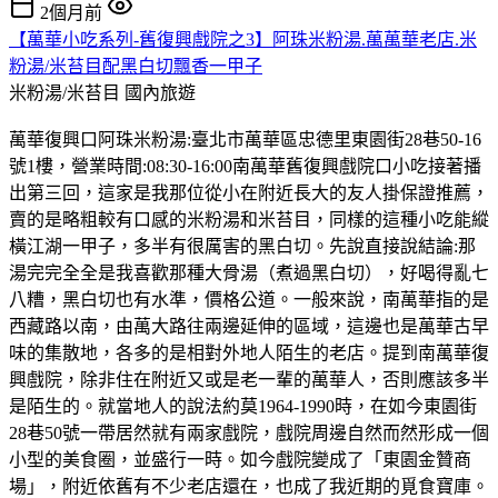
2個月前
【萬華小吃系列-舊復興戲院之3】阿珠米粉湯.萬萬華老店.米
粉湯/米苔目配黑白切飄香一甲子
米粉湯/米苔目
國內旅遊
萬華復興口阿珠米粉湯:臺北市萬華區忠德里東園街28巷50-16
號1樓，營業時間:08:30-16:00南萬華舊復興戲院口小吃接著播
出第三回，這家是我那位從小在附近長大的友人掛保證推薦，
賣的是略粗較有口感的米粉湯和米苔目，同樣的這種小吃能縱
橫江湖一甲子，多半有很厲害的黑白切。先說直接說結論:那
湯完完全全是我喜歡那種大骨湯（煮過黑白切），好喝得亂七
八糟，黑白切也有水準，價格公道。一般來說，南萬華指的是
西藏路以南，由萬大路往兩邊延伸的區域，這邊也是萬華古早
味的集散地，各多的是相對外地人陌生的老店。提到南萬華復
興戲院，除非住在附近又或是老一輩的萬華人，否則應該多半
是陌生的。就當地人的說法約莫1964-1990時，在如今東園街
28巷50號一帶居然就有兩家戲院，戲院周邊自然而然形成一個
小型的美食圈，並盛行一時。如今戲院變成了「東園金贊商
場」，附近依舊有不少老店還在，也成了我近期的覓食寶庫。