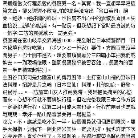
票通過當次行程最愛的餐廳第一名。其實，我一直想早早寫這
篇文章，卻又遲遲不敢寫..怕的是無法寫出「谷口英司」絕
美、絕妙、絕好調的料理，也怕寫不出心中的震憾及喜悅。先
直接說二訪時的結論，有一點長，但我想記下當時最真誠的每
一個字:二訪的震撼感比一訪更強。
餐廳開在富山岐阜交界海拔1000，完全附合日本綜藝節目「日
本秘境有房好吃驚」（ポツンと一軒家）要件，方圓百里沒半
間房子，巴士開不進去，還要麻煩餐廳分三四輛小車把我們載
進去。一到現場傻眼，整間餐廳幾乎被雪吞蝕…. 餐廳內的窗
景一半是積雪超特別。
主廚谷口英司是北陸富山的傳奇廚師，主打富山山𥚃的野味日
法料理，招牌是月之輪（日本黑熊）料理，其他如鹿、野豬、
飛鼠等….。一訪前富山友人推薦我時，我是抱著摘星的心態
而來，心想不行就不要排進行程，但吃完後我跟日本合作方說
一定要排進行程，就算二月可能大雪也要。行程前團員也是戰
戰兢兢，幸好一路山路雪景美得一塌糊塗。
吃完，不，應該是吃不到一半，每個團員就個個眉開眼笑，雙
手大拇指，要我下一團北陸米其林一定要再排，我也許諾下次
吃完晚餐，直接住這了。不說別的，光讓討厭螢烏賊的我覺得