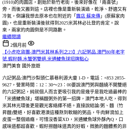
(1910)的肉圓店，創始於新竹老街，後來好像在「兩喜號」
旁，而後又搬到這。店裡也像是重新裝潢過，乾淨、舒適又有
冷氣，倒讓我想去原本也在附近的「
露店 蘇來傳
」(原蘇家肉
圓)，也是重新裝潢後就得到2025米其林必比登的肯定。說
來，兩家的肉圓倒是不同路數。
繼續閱讀
2個月前
【小虎吃貨團-澳門米其林系列之23】六記粥品.澳門80年老字
號.蝦籽麵.水蟹粥雙絕.米通鯪魚球招牌點心
澳門美食
國外旅遊
六記粥品:澳門沙梨頭仁慕巷利源大廈 1-D，電話：+853 2855-
9627，營業時間：12：30～23：00要說澳門粥與麵繞不開雙絕
的六記粥記，純就個人而言更吸引我的是幾乎是我吃過最棒的
「米通鯪魚球」堪稱麵粥外的第一招牌，澳門本地人吃，得到
米其林光環後更是觀光客絡繹不絕。直接說結論:粥、麵（竹
昇麵)雙絕，好喜歡港澳這種熬到軟糊的粥品，牛肉鮮滑加上
皮蛋一整個過癮，可惜沒香菜XD，米通鯪魚球外酥內Q，口
感味道都超喜歡，蝦籽撈麵味道真的好蝦，微脆的麵體煮的非