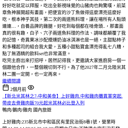
好好吃就足以拜服，吃出全新視味覺的山豬肉也夠驚嘆，前菜
章魚神展開超有畫面，把便宜的沙丁魚做得這麼漂亮這麼好
吃，根本神乎其技，第二次的兩道熊料理，讓在場所有人點頭
連連…，自養品牌的雞腿，好吃到每個都在啃骨頭..，那畫面
真的很有趣，白子、穴子兩道魚料理的作法、調味都顛覆了我
的記憶，奇異果冰沙配煙燻奶油冰淇淋也是一絕，主甜點柿子
和多種起司的組合我大愛，五種小甜點寶盒漂亮得亂七八糟，
點了無酒精的飲料set也非常滿意。
吃完主廚出來打招呼，居然記得我，更邀請大家進廚房一個一
個跟他合作，一整個親切到不行。為了他2027年二月北陸米其
林二團一定開，也一定再來。
繼續閱讀
2個月前
【新北米其林之7-中和美食】上好雞肉.中和雞肉攤異軍突起.
帶皮去骨雞肉飯70元起米其林必比登入列
鴨肉/鵝肉/雞肉
國內旅遊
上好雞肉:235新北市中和區民有里民治街8巷1號，營業時