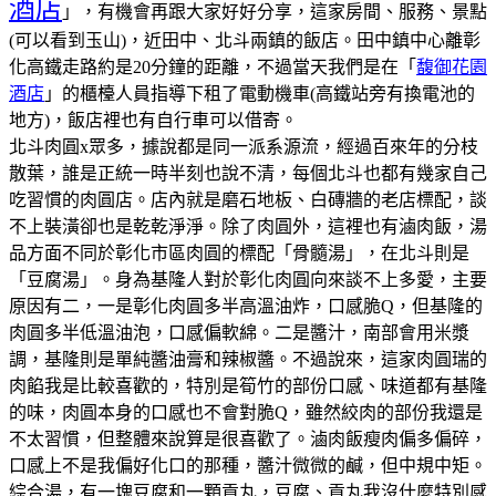
酒店
」，有機會再跟大家好好分享，這家房間、服務、景點
(可以看到玉山)，近田中、北斗兩鎮的飯店。田中鎮中心離彰
化高鐵走路約是20分鐘的距離，不過當天我們是在「
馥御花園
酒店
」的櫃檯人員指導下租了電動機車(高鐵站旁有換電池的
地方)，飯店裡也有自行車可以借寄。
北斗肉圓x眾多，據說都是同一派系源流，經過百來年的分枝
散葉，誰是正統一時半刻也說不清，每個北斗也都有幾家自己
吃習慣的肉圓店。
店內就是磨石地板、白磚牆的老店標配，談
不上裝潢卻也是乾乾淨淨。
除了肉圓外，這裡也有滷肉飯，湯
品方面不同於彰化市區肉圓的標配「骨髓湯」，在北斗則是
「豆腐湯」。
身為基隆人對於彰化肉圓向來談不上多愛，主要
原因有二，一是彰化肉圓多半高溫油炸，口感脆Q，但基隆的
肉圓多半低溫油泡，口感偏軟綿。二是醬汁，南部會用米漿
調，基隆則是單純醬油膏和辣椒醬。不過說來，這家肉圓瑞的
肉餡我是比較喜歡的，特別是筍竹的部份口感、味道都有基隆
的味，肉圓本身的口感也不會對脆Q，雖然絞肉的部份我還是
不太習慣，但整體來說算是很喜歡了。
滷肉飯瘦肉偏多偏碎，
口感上不是我偏好化口的那種，醬汁微微的鹹，但中規中矩。
綜合湯，有一塊豆腐和一顆貢丸，豆腐、貢丸我沒什麼特別感