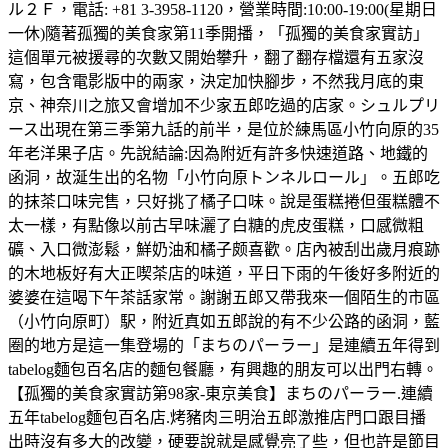
ル２Ｆ，電話: +81 3-3958-1120，營業時間:10:00-19:00(星期日
一休)隨著孤獨的美食家第11季開播，「孤獨的美食家實訪」
這個單元被援尋的次數又開始攀升，翻了翻存檔還有五家沒
寫，包含電影版中的兩家，決定加快腳步，不然我月底的東
京、神奈川之旅又會增加不少家五郎吃過的店家。シュルプリ
ース出現在第三季第九話的前半，是位於練馬區小竹向原的35
年老洋果子店。先說結論:因為附近有許多快速道路、地鐵的
函洞，故涎生出的名物「小竹向原トンネルロール」。五郎吃
的抹茶口味完售，只好挑了橘子口味。說是蛋糕捲但蛋糕體不
太一樣，有點像以前古早味灑了白糖的虎皮蛋糕，口感微粗
礦、入口微澎鬆，鮮奶油和橘子颇喜歡。店內被刮出歲月痕跡
的木地板好有大正喫茶店的味道，平日下雨的午後好多附近的
婆婆在這喝下午茶話家常。謝謝五郎又帶我來一個陌生的市區
（小竹向原町）駅，附近真如五郎說的有不少公路的函洞，藍
圈的地方是這一集登場的「まちのパーラー」是連續五年得到
tabelog麵包百名店的麵包餐廳，有興趣的朋友可以出門右轉。
【孤獨的美食家實訪第98家-東京美食】まちのパーラー.連續
五年tabelog麵包百名店.烤豬肉三明治五郎激推店門口跟目播
出時沒有多大的改變，硬要說就是感覺亮了些，但也許是節目