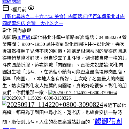
繼續閱讀
3個月前
【彰化尋味之二十六-北斗美食】肉圓瑞.四代百年傳承北斗肉
圓朝聖名店.台灣十大小吃之一
彰化
國內旅遊
肉圓瑞(
fb官網
):彰化縣北斗鎮中華路89號 電話：04-8880279 營
業時間： 9:00～19:30 過往提到彰化肉圓往往往彰化衝，幾次
後雖然推翻了兒時不快的回憶，卻還是根深蒂固的覺得肉圓還
得咱們基隆才好吃。但自從去了北斗後，倒也被自成一格的北
斗肉圓給折服，這次挑戰「肉圓瑞」。直接先說結論:彰化肉
圓誕生地「北斗」，在這個小鎮有可能密度最高境界肉圓店，
都叫「肉圓x」，本地人各有所好。上次吃了名氣最大的肉圆
生，這次是彰化友人推薦的肉圓端，真的好吃很多。彰化的朋
友們，你們推那一家？
最近下彰化
高鐵，都是為了到田中尋小吃、覓老店，也總會安排一點時
馥御花園
間，順便到北斗。入住的都是高鐵站對面的「