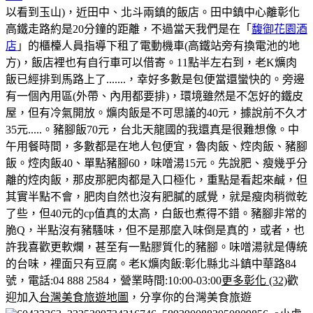
以看到玉山)，近田中、北斗兩鎮的飯店。田中鎮中心離彰化
高鐵走路約是20分鐘的距離，不過當天我們是在「
馥御花園酒
店
」的櫃檯人員指導下租了電動機車(高鐵站旁有換電池的地
方)，飯店裡也有自行車可以借寄。
11點半左右到，老K爌肉
飯已經排到馬路上了.......，幸好多數是包便當還蠻快的。
旁邊
有一個內用區(外帶、內用都要排)，環境雖然是不怎好的鐵皮
屋，但有冷氣開放。
爌肉飯是不可思議的40元，據說前不久才
35元.....。豬腳飯70元，台北天龍國的我還真是很難想像。
中
午用餐時間，多數都是在地人包便宜，魯肉飯、焢肉飯、豬腳
飯。
焢肉飯40、單點豬腳60，味噌湯15元。
先說肥、瘦幾乎分
離的焢肉飯，那皮那肥肉都是入口極化，重點是看起來鹹，但
其實半點不會，肥肉自然也沒有肥膩的感覺，就是瘦肉稍微乾
了些，但40元的cp值真的太高，白飯也煮得不錯。
豬腳非常的
脆Q，半點沒有豬騷味，但不是那麼入味倒是真的，或者，也
許我喜歡更軟爛，甚至有一點膠質化的豬腳。味噌湯就是傳統
的台味，裡面只有豆腐。
老K爌肉飯:彰化縣北斗鎮中華路84
號，電話:04 888 2584，營業時間:10:00-03:00
更多彰化 (32)
歡
迎加入
台灣美食旅遊地圖
，分享你的台灣美食旅遊