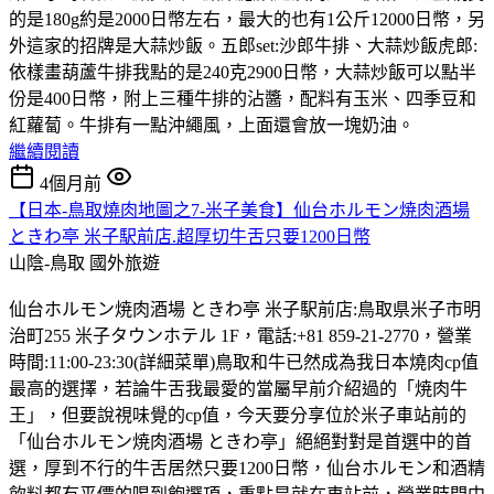
的是180g約是2000日幣左右，最大的也有1公斤12000日幣，另
外這家的招牌是大蒜炒飯。五郎set:沙郎牛排、大蒜炒飯虎郎:
依樣畫葫蘆牛排我點的是240克2900日幣，大蒜炒飯可以點半
份是400日幣，附上三種牛排的沾醬，配料有玉米、四季豆和
紅蘿蔔。牛排有一點沖繩風，上面還會放一塊奶油。
繼續閱讀
4個月前
【日本-鳥取燒肉地圖之7-米子美食】仙台ホルモン焼肉酒場
ときわ亭 米子駅前店.超厚切牛舌只要1200日幣
山陰-鳥取
國外旅遊
仙台ホルモン焼肉酒場 ときわ亭 米子駅前店:鳥取県米子市明
治町255 米子タウンホテル 1F，電話:+81 859-21-2770，營業
時間:11:00-23:30(詳細菜單)鳥取和牛已然成為我日本燒肉cp值
最高的選擇，若論牛舌我最愛的當屬早前介紹過的「焼肉牛
王」，但要說視味覺的cp值，今天要分享位於米子車站前的
「仙台ホルモン焼肉酒場 ときわ亭」絕絕對對是首選中的首
選，厚到不行的牛舌居然只要1200日幣，仙台ホルモン和酒精