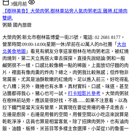
3個月前
【樹林美食】大榮肉粥.樹林車站旁人氣肉粥老店.雞捲.紅燒肉
雙絕.
粥類
國內旅遊
大榮肉粥:新北市樹林區博愛一街25號，電話: 02 2681 8177，
營業時間:09:00-14:00(星期一休)早前在42萬人的fb社團「
大台
北美食地圖
」看見有網友分享這家樹林在地肉粥老店，被紅燒
肉燒到，第二天立馬搭火車去探探。直接先說結論:粥和一般
鹹粥很不一樣，口感比較像稠一點的稀飯，上面放切仔麵的肉
片，裡面有像肉羮的炸肉？總之，肉粥我比較無感；但炸物非
常厲害，尤其是油酥軟嫩的紅燒肉，足以進入前三，好吃得亂
七八糟；另外，雞捲也有水準，真材實料，口感、味道，甚至
沾醬都得我心，豬心也可一試。
打卡短影片參考
。大榮肉粥就
在樹林前站旁，應該是很好找，不過.......如果不注意看，以為
拉下鐵門是當天沒有營業，其實現在要從旁邊的巷子走進去，
左邊是廚房，右邊是用餐的空間。用餐空間以小吃店來說算是
乾乾淨淨，店員也算是相當客氣。除了招牌肉粥外，也有滷肉
飯、油麵、板條、米苔目等多樣主食選擇，小菜從15的魯蛋一