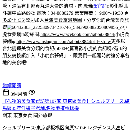
覺，湯品有北部貢丸湯大骨的清甜。
肉圓瑞(
fb官網
):彰化縣北
斗鎮中華路89號 電話：04-8880279 營業時間： 9:00～19:30
更
多彰化 (35)
歡迎加入
台灣美食旅遊地圖
，分享你的台灣美食旅
遊
小
虎食夢網fb粉絲團:
https://www.facebook.com/rabbit38844/
小虎食
夢網ig:
https://www.instagram.com/rabbit38844/?hl=zh-tw
更多以
台北捷運美食分類的食記(5000+)篇
喜歡小虎的食記嗎?有fb的
朋友請按讚加入「小虎食夢網」、跟我們一起隨時討論分享各
地的美食吧!
繼續閱讀
3個月前
【孤獨的美食家實訪第107家-東京區美食】シュルプリース.練
馬區35年洋果子老舖.名物隧道蛋糕捲
關東-東京美食
國外旅遊
シュルプリース:東京都板橋区向原3-10-6 レジデンス大畠ビ