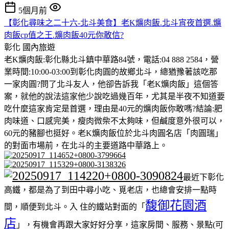
5個月前
【彰化尋味之二十六-北斗美食】老K爌肉飯.北斗宵夜首選.爌
肉飯cp值之王.爌肉飯40元你敢信?
彰化
國內旅遊
老K爌肉飯:彰化縣北斗鎮中華路84號，電話:04 888 2584，營
業時間:10:00-03:00到彰化肉圓的故鄉北斗，總猶豫著該吃那
一家肉圓?問了北斗友人，他卻告訴我「老K爌肉飯」這個答
案，就他的說法這家他少說吃過幾百年，尤其是半夜不知道要
吃什麼這家肯定是首選，理由是40元的爌肉飯你敢嗎?結論:肥
肉味道、口感完美，瘦肉微柴不太夠味，但鹹度意外很可以，
60元的豬腳也挺好。老K爌肉飯位於北斗肉圓名店「肉圓瑞」
的對面市場前，在北斗的主要道路中華路上。
最近下彰化
高鐵，都是為了到田中尋小吃、覓老店，也總會安排一點時
馥御花園酒
間，順便到北斗。入 住的鐵站對面的「
店
」，有機會再跟大家好好分享，這家房間、服務、景點(可