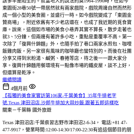
該多半是陌生的。就當地人的說法約莫1964-1990時，在如今
東園街28巷50號一帶居然就有兩家戲院，戲院周邊自然而然形
成一個小型的美食圈，並盛行一時。如今戲院變成了「東園金
贊商場」，附近依舊有不少老店還在，也成了我近期的覓食寶
庫。說來，這個如市場的美食小巷弄其實不算長，散步走著也
就3、5分鐘，但兩邊有著許多小吃，重點是重覆率不高。第一
次除了「復興什錦麵」外，也隨手拍了巷口兩家水煎包、咖哩
飯雞肉飯，另一家很有風味的咖啡廳也蠻特別的。而後在社團
分享又得到米粉湯、鹹粥、春捲等店，待之後一一跟大家分
享。復興什錦麵用餐環境有一點像市場的鐵皮屋，談不上好，
但還算是乾淨。
繼續閱讀
4個月前
【孤獨的美食家實訪第106家-千葉美食】35年牛排老字
號.Texas 津田沼店.沙郎牛排加大蒜炒飯.跟著五郎這樣吃
關東－千葉縣
國外旅遊
Texas 津田沼店:千葉県習志野市津田沼2-6-34， 電話:+81 47-
477-9917，營業時間:12:00-14:30/17:00-22:30有追這個節目的朋