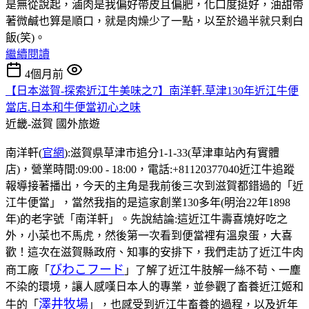
是無從說起，滷肉是我偏好帶皮且偏肥，化口度挺好，油甜帶
著微鹹也算是順口，就是肉燥少了一點，以至於過半就只剩白
飯(笑)。
繼續閱讀
4個月前
【日本滋賀-探索近江牛美味之7】南洋軒.草津130年近江牛便
當店.日本和牛便當初心之味
近畿-滋賀
國外旅遊
南洋軒(
官網
):滋賀県草津市追分1-1-33(草津車站內有實體
店)，營業時間:09:00 - 18:00，電話:+81120377040近江牛追蹤
報導接著播出，今天的主角是我前後三次到滋賀都錯過的「近
江牛便當」，當然我指的是這家創業130多年(明治22年1898
年)的老字號「南洋軒」。先說結論:這近江牛壽喜燒好吃之
外，小菜也不馬虎，然後第一次看到便當裡有溫泉蛋，大喜
歡！這次在滋賀縣政府、知事的安排下，我們走訪了近江牛肉
びわこフード
商工廠「
」了解了近江牛肢解一絲不苟、一塵
不染的環境，讓人感嘆日本人的專業，並參觀了畜養近江姬和
澤井牧場
牛的「
」，也感受到近江牛畜養的過程，以及近年