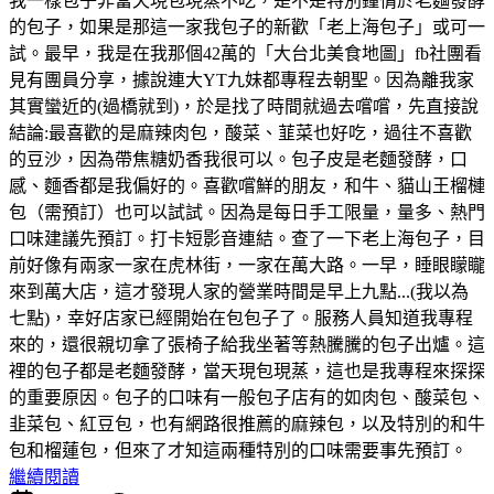
我一樣包子非當天現包現蒸不吃，是不是特別鐘情於老麵發酵
的包子，如果是那這一家我包子的新歡「老上海包子」或可一
試。最早，我是在我那個42萬的「大台北美食地圖」fb社團看
見有團員分享，據說連大YT九妹都專程去朝聖。因為離我家
其實蠻近的(過橋就到)，於是找了時間就過去嚐嚐，先直接說
結論:最喜歡的是麻辣肉包，酸菜、韮菜也好吃，過往不喜歡
的豆沙，因為帶焦糖奶香我很可以。包子皮是老麵發酵，口
感、麵香都是我偏好的。喜歡嚐鮮的朋友，和牛、貓山王榴槤
包（需預訂）也可以試試。因為是每日手工限量，量多、熱門
口味建議先預訂。打卡短影音連結。查了一下老上海包子，目
前好像有兩家一家在虎林街，一家在萬大路。一早，睡眼矇矓
來到萬大店，這才發現人家的營業時間是早上九點...(我以為
七點)，幸好店家已經開始在包包子了。服務人員知道我專程
來的，還很親切拿了張椅子給我坐著等熱騰騰的包子出爐。這
裡的包子都是老麵發酵，當天現包現蒸，這也是我專程來探探
的重要原因。包子的口味有一般包子店有的如肉包、酸菜包、
韭菜包、紅豆包，也有網路很推薦的麻辣包，以及特別的和牛
包和榴蓮包，但來了才知這兩種特別的口味需要事先預訂。
繼續閱讀