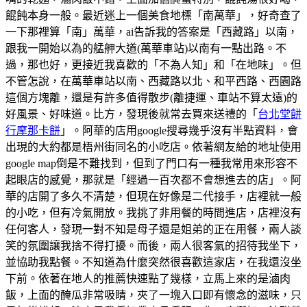
餛飩本身一般。最近迷上一個美食地標「南萬華」，好奇查了
一下那裡算「南」萬華，ai告訴我的答案是「西藏路」以南，
跟我一開始以為的艋舺大道(萬華車站)以南有一點出路。不
過，那也好，更接近我喜歡的「不為人知」和「在地味」。但
不管怎說，在萬華車站以南、西藏路以北、和平西路、西園路
這個方塊離，還是有許多值得散步(離捷運、車站不算太遠)的
好風景、好味道。比方，發現後就常去買來送禮的「
台北堂餅
行摩那卡餅
」。阿華的店用google搜尋幾乎沒有半點資料，會
出現的大約都是梧州街同名的小吃店。依著網友給的地址使用
google map倒是不難找到，但到了門口有一種我常用來形容不
起眼店的感覺，那就是「經過一百次都不會想進去的店」。阿
華的店開了多久不清楚，但現在好像是二代接手，店裡就一般
的小吃，但有冷氣開放。我挑了非用餐的時間進店，店裡沒有
任何客人，發現一對不知是母子還是姐弟的正在用餐，兩人談
笑的氛圍讓我捨不得打擾。而後，兩人很客氣的招待我坐下，
並協助我點餐。不知道為什麼突然很喜歡這家店，在我還沒坐
下前。依著在地人的推薦快速點了幾樣，立馬上來的是滷肉
飯，上面的醃瓜非常吸睛，夾了一塊入口即有懷念的滋味，只