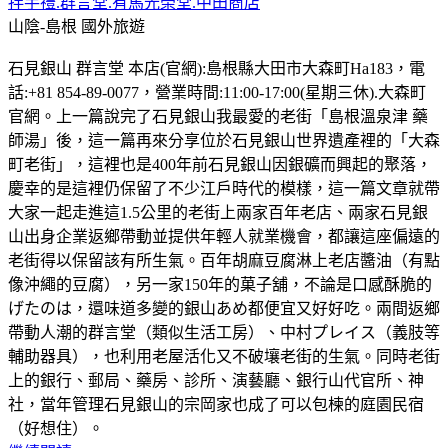
拌手禮.群言堂.有馬光榮堂.中田商店
山陰-島根
國外旅遊
石見銀山 群言堂 本店(官網):島根縣大田市大森町Ha183，電
話:+81 854-89-0077，營業時間:11:00-17:00(星期三休).大森町
官網。上一篇說完了石見銀山我最愛的老街「島根溫泉津 藥
師湯」後，這一篇再來分享位於石見銀山世界遺產裡的「大森
町老街」，這裡也是400年前石見銀山因銀礦而興起的聚落，
慶幸的是這裡仍保留了不少江戶時代的模樣，這一篇文章就帶
大家一起走進這1.5公里的老街上兩家百年老店、兩家石見銀
山出身企業返鄉帶動並提供年輕人就業機會，都讓這座偏遠的
老街得以保留該有所生氣。百年胡麻豆腐淋上老店醬油（有點
像沖繩的豆腐），另一家150年的菓子舖，不論是口感酥脆的
げたのは，還味道多變的銀山あめ都便宜又好好吃。兩間返鄉
帶動人潮的群言堂（類似生活工房）、中村プレイス（義肢等
輔助器具），也利用老屋活化又不破壤老街的生氣。同時老街
上的銀行、郵局、藥房、診所、演藝廳、銀行山代官所、神
社，當年管理石見銀山的宗岡家也成了可以包楝的庭園民宿
（好想住）。