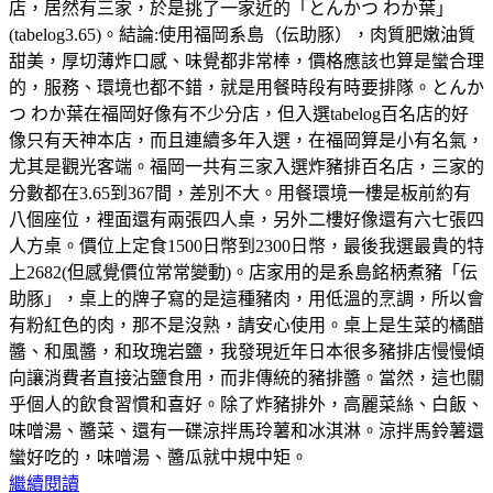
店，居然有三家，於是挑了一家近的「とんかつ わか葉」
(tabelog3.65)。結論:使用福岡系島（伝助豚），肉質肥嫩油質
甜美，厚切薄炸口感、味覺都非常棒，價格應該也算是蠻合理
的，服務、環境也都不錯，就是用餐時段有時要排隊。とんか
つ わか葉在福岡好像有不少分店，但入選tabelog百名店的好
像只有天神本店，而且連續多年入選，在福岡算是小有名氣，
尤其是觀光客端。福岡一共有三家入選炸豬排百名店，三家的
分數都在3.65到367間，差別不大。用餐環境一樓是板前約有
八個座位，裡面還有兩張四人桌，另外二樓好像還有六七張四
人方桌。價位上定食1500日幣到2300日幣，最後我選最貴的特
上2682(但感覺價位常常變動)。店家用的是系島銘柄煮豬「伝
助豚」，桌上的牌子寫的是這種豬肉，用低溫的烹調，所以會
有粉紅色的肉，那不是沒熟，請安心使用。桌上是生菜的橘醋
醬、和風醬，和玫瑰岩鹽，我發現近年日本很多豬排店慢慢傾
向讓消費者直接沾鹽食用，而非傳統的豬排醬。當然，這也關
乎個人的飲食習慣和喜好。除了炸豬排外，高麗菜絲、白飯、
味噌湯、醬菜、還有一碟涼拌馬玲薯和冰淇淋。涼拌馬鈴薯還
蠻好吃的，味噌湯、醬瓜就中規中矩。
繼續閱讀