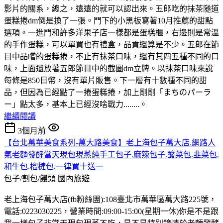
影片的關系，總之，遠遠的就可以認出來。五郎吃的抹茶隧道
蛋糕捲dm倒是換了一張。門下的小黑板寫著10月推薦的甜點
選項。一進門和許多洋果子店一樣都是蛋糕櫃，右邊則是常溫
的手作蛋糕，可以單買也有禮盒，品貢還算是不少。五郎在節
目中品嚐的蛋糕捲，不止有抹茶口味，還有其四五種不同的口
味，上面還放著五郎節目中的截圖dm立牌。以抹茶口味來說
每條是850日幣，沒有單片販售。下一層有十數種不同的甜
品，但因為已經點了一捲蛋糕捲，加上剛剛「まちのパーラ
ー」點太多，基本上已經沒啥戰力........。
繼續閱讀
3個月前
【台北萬華美食系列-萬大路美食】老上海包子萬大店.網路人
氣老麵發酵當天現包現蒸純手工包子.麻辣包子.酸菜包.韭菜包.
和牛包.榴槤包.一律買十送一
包子/割包/饅頭
國內旅遊
老上海包子萬大店(fb粉絲團):108臺北市萬華區萬大路225號，
電話:0223030225，營業時間:09:00-15:00(星期一休)你是不是跟