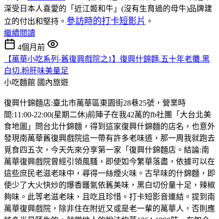
深受日本人喜愛的「近江姬和牛」(沒有生育過的母牛)品牌建
參訪時的打卡短影片
立的付出和堅持。
。
繼續閱讀
4個月前
【萬華小吃系列-舊復興戲院之1】復興什錦麵.五十年老攤.黑
白切.粉肝味美量足
小吃麵館
國內旅遊
復興什錦麵店:臺北市萬華區東園街28巷25號，營業時
間:11:00-22:00(星期二休)前陣子在我42萬的fb社團「大台北美
食地圖」問台北什錦麵，得到這家復興什錦麵的店名，也意外
發現南萬華舊復興戲院這一帶有許多老味道，那一周我就跑去
覓食四五次，今天先來分享第一家「復興什錦麵店。結論:南
萬華復興戲院曾經引領風騷，即使如今繁華落盡，依據可以在
這些庶民老滋老味中，尋得一絲煙火味。古早味的什錦麵，即
使少了大火快炒的爆香鑊氣依舊美味，黑白切份量十足，辣椒
夠味。此等老滋老味，且吃且珍惜。打卡短影音連結。提到南
萬華復興戲院，除非住在附近又或是老一輩的萬華人，否則應