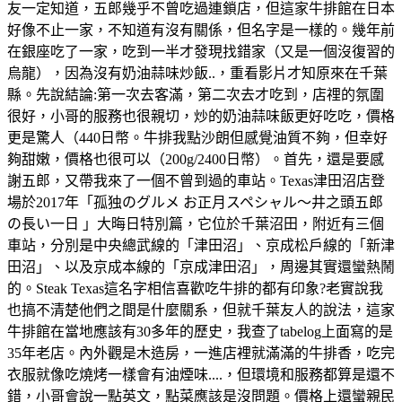
友一定知道，五郎幾乎不曾吃過連鎖店，但這家牛排館在日本
好像不止一家，不知道有沒有關係，但名字是一樣的。幾年前
在銀座吃了一家，吃到一半才發現找錯家（又是一個沒復習的
烏龍），因為沒有奶油蒜味炒飯..，重看影片才知原來在千葉
縣。先說結論:第一次去客滿，第二次去才吃到，店𥚃的氛圍
很好，小哥的服務也很親切，炒的奶油蒜味飯更好吃吃，價格
更是驚人（440日幣。牛排我點沙朗但感覺油質不夠，但幸好
夠甜嫩，價格也很可以（200g/2400日幣）。首先，還是要感
謝五郎，又帶我來了一個不曾到過的車站。Texas津田沼店登
場於2017年「孤独のグルメ お正月スペシャル～井之頭五郎
の長い一日 」大晦日特別篇，它位於千葉沼田，附近有三個
車站，分別是中央總武線的「津田沼」、京成松戶線的「新津
田沼」、以及京成本線的「京成津田沼」，周邊其實還蠻熱鬧
的。Steak Texas這名字相信喜歡吃牛排的都有印象?老實說我
也搞不清楚他們之間是什麼關系，但就千葉友人的說法，這家
牛排館在當地應該有30多年的歷史，我查了tabelog上面寫的是
35年老店。內外觀是木造房，一進店裡就滿滿的牛排香，吃完
衣服就像吃燒烤一樣會有油煙味....，但環境和服務都算是還不
錯，小哥會說一點英文，點菜應該是沒問題。價格上還蠻親民