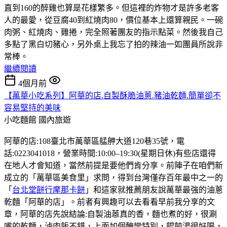
直到160的醉雞也算是花樣繁多。但這裡的炸物才是許多老客
人的最愛，從豆腐40到紅燒肉80，價位基本上還算親民。一碗
肉粥、紅燒肉、雞捲，完全照著團友的指示點菜。然後我自己
多點了黑白切豬心，另外桌上我忘了拍的辣油一如團員所說非
常棒。
繼續閱讀
4個月前
【萬華小吃系列】阿華的店.自製酥脆油蔥.豬油乾麵.簡單卻不
容易堅持的美味
小吃麵館
國內旅遊
阿華的店:108臺北市萬華區艋舺大道120巷35號，電
話:0223041018，營業時間:10:00–19:30(星期日休)有些店還得
在地人才會知道，當然前提是要他們肯分享。前陣子在咱們新
成立的「萬華區美食里」求問，得到台灣僅存百年最中之一的
「
台北堂餅行摩那卡餅
」和這家就推薦朋友說萬華最強的油蔥
乾麵「阿華的店」。前者有興趣可以去看看早前我分享的文
章，阿華的店先說結論:自製油蒽真的香，麵也煮的好，很涮
嘴的乾麵，滷肉飯不錯，上面加個醃蠻特別，餛飩湯很好喝，