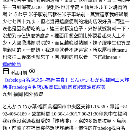
飲料都有平價的喝到飽選項，重點是就在車站前，營業時間中
午一直到深夜23:30，便利性也非常高。仙台ホルモン焼肉酒
場 ときわ亭 米子駅前店就在米子車站前，其實這家我經過最
少七七四十九次，但老覺得這麼便利的燒肉店沒好貨...而這一
晚也是因為想吃的店，連三家都沒位子，只好就近將就一下，
沒想到cp值這麼這麼高。裡面用餐空間比外觀看起來大上不
少，人聲鼎沸鬧哄哄的，而且越晚越熱鬧，妹子服務生也算是
蠻親切的。一開始，我還真就看不起這家，所以壓根連menu
也沒拍....後來也就忘了，有興趣的可以看一下官網menu。
繼續閱讀
4個月前
【tabelog百名店之54-福岡美食】とんかつ わか葉.福岡三大炸
豬排(tabelog百名店).系島伝助豚肉質肥嫩油質甜美
九州-福岡
國外旅遊
とんかつ わか葉:福岡県福岡市中央区天神1-15-36，電話:+81
92-406-8189，營業時間:10:30-14:30/17:00-21:30印象中在福岡
我好像沒寫過我很愛的「炸豬排」，寫的多數是拉麵、烏龍
麵，前陣子在福岡突然想吃炸豬排，慣性的在tabelog找百名