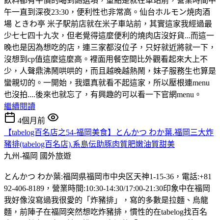
飲料都有平價的喝到飽選項，重點是就在車站前，營業時間中
午一直到深夜23:30，便利性也非常高。仙台ホルモン焼肉酒
場 ときわ亭 米子駅前店就在米子車站前，其實這家我經過最
少七七四十九次，但老覺得這麼便利的燒肉店沒好貨...而這一
晚也是因為想吃的店，連三家都沒位子，只好就近將就一下，
沒想到cp值這麼這麼高。裡面用餐空間比外觀看起來大上不
少，人聲鼎沸鬧哄哄的，而且越晚越熱鬧，妹子服務生也算是
蠻親切的。一開始，我還真就看不起這家，所以壓根連menu
也沒拍....後來也就忘了，有興趣的可以看一下官網menu。
繼續閱讀
4個月前
【tabelog百名店之54-福岡美食】とんかつ わか葉.福岡三大炸
豬排(tabelog百名店).系島伝助豚肉質肥嫩油質甜美
九州-福岡
國外旅遊
とんかつ わか葉:福岡県福岡市中央区天神1-15-36，電話:+81
92-406-8189，營業時間:10:30-14:30/17:00-21:30印象中在福岡
我好像沒寫過我很愛的「炸豬排」，寫的多數是拉麵、烏龍
麵，前陣子在福岡突然想吃炸豬排，慣性的在tabelog找百名