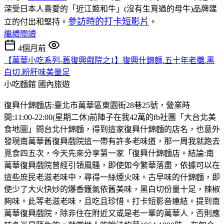
深受日本人喜愛的「近江姬和牛」(沒有生育過的母牛)品牌建
參訪時的打卡短影片
立的付出和堅持。
。
繼續閱讀
4個月前
【萬華小吃系列-舊復興戲院之1】復興什錦麵.五十年老攤.黑
白切.粉肝味美量足
小吃麵館
國內旅遊
復興什錦麵店:臺北市萬華區東園街28巷25號，營業時
間:11:00-22:00(星期二休)前陣子在我42萬的fb社團「大台北美
食地圖」問台北什錦麵，得到這家復興什錦麵的店名，也意外
發現南萬華舊復興戲院這一帶有許多老味道，那一周我就跑去
覓食四五次，今天先來分享第一家「復興什錦麵店。結論:南
萬華復興戲院曾經引領風騷，即使如今繁華落盡，依據可以在
這些庶民老滋老味中，尋得一絲煙火味。古早味的什錦麵，即
使少了大火快炒的爆香鑊氣依舊美味，黑白切份量十足，辣椒
夠味。此等老滋老味，且吃且珍惜。打卡短影音連結。提到南
萬華復興戲院，除非住在附近又或是老一輩的萬華人，否則應