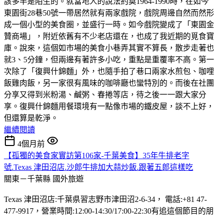
該多半是陌生的。就當地人的說法約莫1964-1990時，在如今
東園街28巷50號一帶居然就有兩家戲院，戲院周邊自然而然形
成一個小型的美食圈，並盛行一時。如今戲院變成了「東園金
贊商場」，附近依舊有不少老店還在，也成了我近期的覓食寶
庫。說來，這個如市場的美食小巷弄其實不算長，散步走著也
就3、5分鐘，但兩邊有著許多小吃，重點是重覆率不高。第一
次除了「復興什錦麵」外，也隨手拍了巷口兩家水煎包、咖哩
飯雞肉飯，另一家很有風味的咖啡廳也蠻特別的。而後在社團
分享又得到米粉湯、鹹粥、春捲等店，待之後一一跟大家分
享。復興什錦麵用餐環境有一點像市場的鐵皮屋，談不上好，
但還算是乾淨。
繼續閱讀
4個月前
【孤獨的美食家實訪第106家-千葉美食】35年牛排老字
號.Texas 津田沼店.沙郎牛排加大蒜炒飯.跟著五郎這樣吃
關東－千葉縣
國外旅遊
Texas 津田沼店:千葉県習志野市津田沼2-6-34， 電話:+81 47-
477-9917，營業時間:12:00-14:30/17:00-22:30有追這個節目的朋