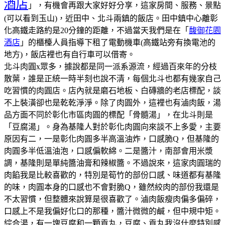
酒店
」，有機會再跟大家好好分享，這家房間、服務、景點
(可以看到玉山)，近田中、北斗兩鎮的飯店。田中鎮中心離彰
化高鐵走路約是20分鐘的距離，不過當天我們是在「
馥御花園
酒店
」的櫃檯人員指導下租了電動機車(高鐵站旁有換電池的
地方)，飯店裡也有自行車可以借寄。
北斗肉圓x眾多，據說都是同一派系源流，經過百來年的分枝
散葉，誰是正統一時半刻也說不清，每個北斗也都有幾家自己
吃習慣的肉圓店。
店內就是磨石地板、白磚牆的老店標配，談
不上裝潢卻也是乾乾淨淨。
除了肉圓外，這裡也有滷肉飯，湯
品方面不同於彰化市區肉圓的標配「骨髓湯」，在北斗則是
「豆腐湯」。
身為基隆人對於彰化肉圓向來談不上多愛，主要
原因有二，一是彰化肉圓多半高溫油炸，口感脆Q，但基隆的
肉圓多半低溫油泡，口感偏軟綿。二是醬汁，南部會用米漿
調，基隆則是單純醬油膏和辣椒醬。不過說來，這家肉圓瑞的
肉餡我是比較喜歡的，特別是筍竹的部份口感、味道都有基隆
的味，肉圓本身的口感也不會對脆Q，雖然絞肉的部份我還是
不太習慣，但整體來說算是很喜歡了。
滷肉飯瘦肉偏多偏碎，
口感上不是我偏好化口的那種，醬汁微微的鹹，但中規中矩。
綜合湯，有一塊豆腐和一顆貢丸，豆腐、貢丸我沒什麼特別感