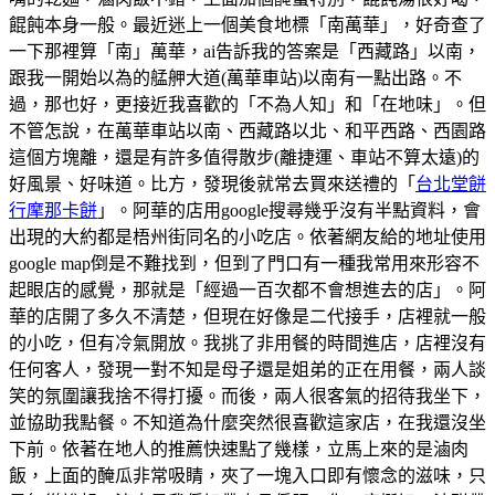
餛飩本身一般。最近迷上一個美食地標「南萬華」，好奇查了
一下那裡算「南」萬華，ai告訴我的答案是「西藏路」以南，
跟我一開始以為的艋舺大道(萬華車站)以南有一點出路。不
過，那也好，更接近我喜歡的「不為人知」和「在地味」。但
不管怎說，在萬華車站以南、西藏路以北、和平西路、西園路
這個方塊離，還是有許多值得散步(離捷運、車站不算太遠)的
好風景、好味道。比方，發現後就常去買來送禮的「
台北堂餅
行摩那卡餅
」。阿華的店用google搜尋幾乎沒有半點資料，會
出現的大約都是梧州街同名的小吃店。依著網友給的地址使用
google map倒是不難找到，但到了門口有一種我常用來形容不
起眼店的感覺，那就是「經過一百次都不會想進去的店」。阿
華的店開了多久不清楚，但現在好像是二代接手，店裡就一般
的小吃，但有冷氣開放。我挑了非用餐的時間進店，店裡沒有
任何客人，發現一對不知是母子還是姐弟的正在用餐，兩人談
笑的氛圍讓我捨不得打擾。而後，兩人很客氣的招待我坐下，
並協助我點餐。不知道為什麼突然很喜歡這家店，在我還沒坐
下前。依著在地人的推薦快速點了幾樣，立馬上來的是滷肉
飯，上面的醃瓜非常吸睛，夾了一塊入口即有懷念的滋味，只