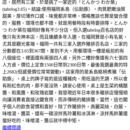
店，居然有三家，於是挑了一家近的「とんかつ わか葉」
(tabelog3.65)。結論:使用福岡系島（伝助豚），肉質肥嫩油質
甜美，厚切薄炸口感、味覺都非常棒，價格應該也算是蠻合理
的，服務、環境也都不錯，就是用餐時段有時要排隊。とんか
つ わか葉在福岡好像有不少分店，但入選tabelog百名店的好
像只有天神本店，而且連續多年入選，在福岡算是小有名氣，
尤其是觀光客端。福岡一共有三家入選炸豬排百名店，三家的
分數都在3.65到367間，差別不大。用餐環境一樓是板前約有
八個座位，裡面還有兩張四人桌，另外二樓好像還有六七張四
人方桌。價位上定食1500日幣到2300日幣，最後我選最貴的特
上2682(但感覺價位常常變動)。店家用的是系島銘柄煮豬「伝
助豚」，桌上的牌子寫的是這種豬肉，用低溫的烹調，所以會
有粉紅色的肉，那不是沒熟，請安心使用。桌上是生菜的橘醋
醬、和風醬，和玫瑰岩鹽，我發現近年日本很多豬排店慢慢傾
向讓消費者直接沾鹽食用，而非傳統的豬排醬。當然，這也關
乎個人的飲食習慣和喜好。除了炸豬排外，高麗菜絲、白飯、
味噌湯、醬菜、還有一碟涼拌馬玲薯和冰淇淋。涼拌馬鈴薯還
蠻好吃的，味噌湯、醬瓜就中規中矩。
繼續閱讀