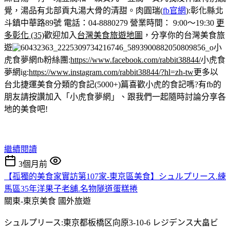
覺，湯品有北部貢丸湯大骨的清甜。
肉圓瑞(
fb官網
):彰化縣北
斗鎮中華路89號 電話：04-8880279 營業時間： 9:00～19:30
更
多彰化 (35)
歡迎加入
台灣美食旅遊地圖
，分享你的台灣美食旅
遊
小
虎食夢網fb粉絲團:
https://www.facebook.com/rabbit38844/
小虎食
夢網ig:
https://www.instagram.com/rabbit38844/?hl=zh-tw
更多以
台北捷運美食分類的食記(5000+)篇
喜歡小虎的食記嗎?有fb的
朋友請按讚加入「小虎食夢網」、跟我們一起隨時討論分享各
地的美食吧!
繼續閱讀
3個月前
【孤獨的美食家實訪第107家-東京區美食】シュルプリース.練
馬區35年洋果子老舖.名物隧道蛋糕捲
關東-東京美食
國外旅遊
シュルプリース:東京都板橋区向原3-10-6 レジデンス大畠ビ