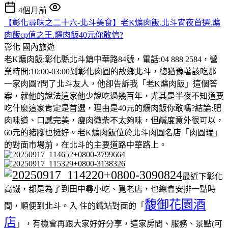
4個月前
【彰化尋味之二十六-北斗美食】老K爌肉飯.北斗宵夜首選.爌
肉飯cp值之王.爌肉飯40元你敢信?
彰化
國內旅遊
老K爌肉飯:彰化縣北斗鎮中華路84號，電話:04 888 2584，營
業時間:10:00-03:00到彰化肉圓的故鄉北斗，總猶豫著該吃那
一家肉圓?問了北斗友人，他卻告訴我「老K爌肉飯」這個答
案，就他的說法這家他少說吃過幾百年，尤其是半夜不知道要
吃什麼這家肯定是首選，理由是40元的爌肉飯你敢嗎?結論:肥
肉味道、口感完美，瘦肉微柴不太夠味，但鹹度意外很可以，
60元的豬腳也挺好。老K爌肉飯位於北斗肉圓名店「肉圓瑞」
的對面市場前，在北斗的主要道路中華路上。
最近下彰化
高鐵，都是為了到田中尋小吃、覓老店，也總會安排一點時
馥御花園酒
間，順便到北斗。入 住的鐵站對面的「
店
」，有機會再跟大家好好分享，這家房間、服務、景點(可