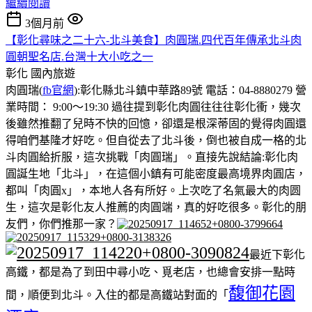
繼續閱讀
3個月前
【彰化尋味之二十六-北斗美食】肉圓瑞.四代百年傳承北斗肉
圓朝聖名店.台灣十大小吃之一
彰化
國內旅遊
肉圓瑞(
fb官網
):彰化縣北斗鎮中華路89號 電話：04-8880279 營
業時間： 9:00～19:30 過往提到彰化肉圓往往往彰化衝，幾次
後雖然推翻了兒時不快的回憶，卻還是根深蒂固的覺得肉圓還
得咱們基隆才好吃。但自從去了北斗後，倒也被自成一格的北
斗肉圓給折服，這次挑戰「肉圓瑞」。直接先說結論:彰化肉
圓誕生地「北斗」，在這個小鎮有可能密度最高境界肉圓店，
都叫「肉圓x」，本地人各有所好。上次吃了名氣最大的肉圆
生，這次是彰化友人推薦的肉圓端，真的好吃很多。彰化的朋
友們，你們推那一家？
最近下彰化
高鐵，都是為了到田中尋小吃、覓老店，也總會安排一點時
馥御花園
間，順便到北斗。入住的都是高鐵站對面的「