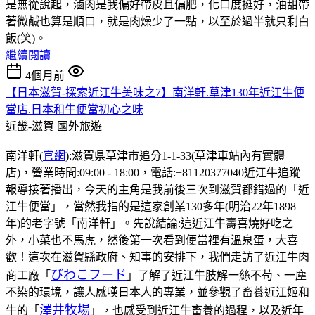
是無從說起，滷肉是我偏好帶皮且偏肥，化口度挺好，油甜帶
著微鹹也算是順口，就是肉燥少了一點，以至於過半就只剩白
飯(笑)。
繼續閱讀
4個月前
【日本滋賀-探索近江牛美味之7】南洋軒.草津130年近江牛便
當店.日本和牛便當初心之味
近畿-滋賀
國外旅遊
南洋軒(
官網
):滋賀県草津市追分1-1-33(草津車站內有實體
店)，營業時間:09:00 - 18:00，電話:+81120377040近江牛追蹤
報導接著播出，今天的主角是我前後三次到滋賀都錯過的「近
江牛便當」，當然我指的是這家創業130多年(明治22年1898
年)的老字號「南洋軒」。先說結論:這近江牛壽喜燒好吃之
外，小菜也不馬虎，然後第一次看到便當裡有溫泉蛋，大喜
歡！這次在滋賀縣政府、知事的安排下，我們走訪了近江牛肉
びわこフード
商工廠「
」了解了近江牛肢解一絲不苟、一塵
不染的環境，讓人感嘆日本人的專業，並參觀了畜養近江姬和
澤井牧場
牛的「
」，也感受到近江牛畜養的過程，以及近年