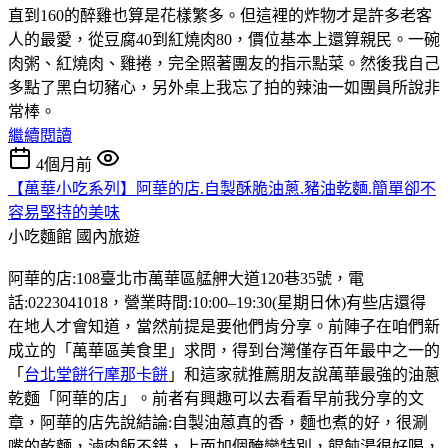
直到160的醉雞也算是花樣繁多。但這裡的炸物才是許多老客
人的最愛，從豆腐40到紅燒肉80，價位基本上還算親民。一碗
肉粥、紅燒肉、雞捲，完全照著團友的指示點菜。然後我自己
多點了黑白切豬心，另外桌上我忘了拍的辣油一如團員所說非
常棒。
繼續閱讀
4個月前
【萬華小吃系列】阿華的店.自製酥脆油蔥.豬油乾麵.簡單卻不
容易堅持的美味
小吃麵館
國內旅遊
阿華的店:108臺北市萬華區艋舺大道120巷35號，電
話:0223041018，營業時間:10:00–19:30(星期日休)有些店還得
在地人才會知道，當然前提是要他們肯分享。前陣子在咱們新
成立的「萬華區美食里」求問，得到台灣僅存百年最中之一的
「
台北堂餅行摩那卡餅
」和這家就推薦朋友說萬華最強的油蔥
乾麵「阿華的店」。前者有興趣可以去看看早前我分享的文
章，阿華的店先說結論:自製油蒽真的香，麵也煮的好，很涮
嘴的乾麵，滷肉飯不錯，上面加個醃蠻特別，餛飩湯很好喝，