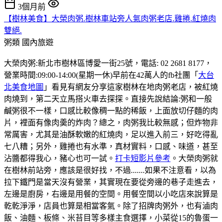
3個月前
【樹林美食】大榮肉粥.樹林車站旁人氣肉粥老店.雞捲.紅燒肉
雙絕.
粥類
國內旅遊
大榮肉粥:新北市樹林區博愛一街25號，電話: 02 2681 8177，
營業時間:09:00-14:00(星期一休)早前在42萬人的fb社團「
大台
北美食地圖
」看見有網友分享這家樹林在地肉粥老店，被紅燒
肉燒到，第二天立馬搭火車去探探。直接先說結論:粥和一般
鹹粥很不一樣，口感比較像稠一點的稀飯，上面放切仔麵的肉
片，裡面有像肉羮的炸肉？總之，肉粥我比較無感；但炸物非
常厲害，尤其是油酥軟嫩的紅燒肉，足以進入前三，好吃得亂
七八糟；另外，雞捲也有水準，真材實料，口感、味道，甚至
沾醬都得我心，豬心也可一試。
打卡短影片參考
。大榮肉粥就
在樹林前站旁，應該是很好找，不過.......如果不注意看，以為
拉下鐵門是當天沒有營業，其實現在要從旁邊的巷子走進去，
左邊是廚房，右邊是用餐的空間。用餐空間以小吃店來說算是
乾乾淨淨，店員也算是相當客氣。除了招牌肉粥外，也有滷肉
飯、油麵、板條、米苔目等多樣主食選擇，小菜從15的魯蛋一