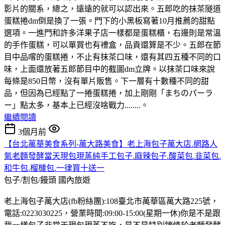
影片的關系，總之，遠遠的就可以認出來。五郎吃的抹茶隧道
蛋糕捲dm倒是換了一張。門下的小黑板寫著10月推薦的甜點
選項。一進門和許多洋果子店一樣都是蛋糕櫃，右邊則是常溫
的手作蛋糕，可以單買也有禮盒，品貢還算是不少。五郎在節
目中品嚐的蛋糕捲，不止有抹茶口味，還有其四五種不同的口
味，上面還放著五郎節目中的截圖dm立牌。以抹茶口味來說
每條是850日幣，沒有單片販售。下一層有十數種不同的甜
品，但因為已經點了一捲蛋糕捲，加上剛剛「まちのパーラ
ー」點太多，基本上已經沒啥戰力........。
繼續閱讀
3個月前
【台北萬華美食系列-萬大路美食】老上海包子萬大店.網路人
氣老麵發酵當天現包現蒸純手工包子.麻辣包子.酸菜包.韭菜包.
和牛包.榴槤包.一律買十送一
包子/割包/饅頭
國內旅遊
老上海包子萬大店(fb粉絲團):108臺北市萬華區萬大路225號，
電話:0223030225，營業時間:09:00-15:00(星期一休)你是不是跟