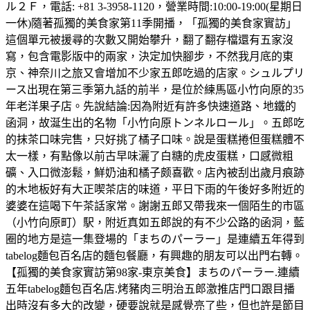
ル２Ｆ，電話: +81 3-3958-1120，營業時間:10:00-19:00(星期日
一休)隨著孤獨的美食家第11季開播，「孤獨的美食家實訪」
這個單元被援尋的次數又開始攀升，翻了翻存檔還有五家沒
寫，包含電影版中的兩家，決定加快腳步，不然我月底的東
京、神奈川之旅又會增加不少家五郎吃過的店家。シュルプリ
ース出現在第三季第九話的前半，是位於練馬區小竹向原的35
年老洋果子店。先說結論:因為附近有許多快速道路、地鐵的
函洞，故涎生出的名物「小竹向原トンネルロール」。五郎吃
的抹茶口味完售，只好挑了橘子口味。說是蛋糕捲但蛋糕體不
太一樣，有點像以前古早味灑了白糖的虎皮蛋糕，口感微粗
礦、入口微澎鬆，鮮奶油和橘子颇喜歡。店內被刮出歲月痕跡
的木地板好有大正喫茶店的味道，平日下雨的午後好多附近的
婆婆在這喝下午茶話家常。謝謝五郎又帶我來一個陌生的市區
（小竹向原町）駅，附近真如五郎說的有不少公路的函洞，藍
圈的地方是這一集登場的「まちのパーラー」是連續五年得到
tabelog麵包百名店的麵包餐廳，有興趣的朋友可以出門右轉。
【孤獨的美食家實訪第98家-東京美食】まちのパーラー.連續
五年tabelog麵包百名店.烤豬肉三明治五郎激推店門口跟目播
出時沒有多大的改變，硬要說就是感覺亮了些，但也許是節目