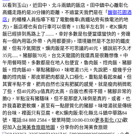
以看到玉山)，近田中、北斗兩鎮的飯店。田中鎮中心離彰化
高鐵走路約是20分鐘的距離，不過當天我們是在「
馥御花園酒
店
」的櫃檯人員指導下租了電動機車(高鐵站旁有換電池的地
方)，飯店裡也有自行車可以借寄。
11點半左右到，老K爌肉
飯已經排到馬路上了.......，幸好多數是包便當還蠻快的。
旁邊
有一個內用區(外帶、內用都要排)，環境雖然是不怎好的鐵皮
屋，但有冷氣開放。
爌肉飯是不可思議的40元，據說前不久才
35元.....。豬腳飯70元，台北天龍國的我還真是很難想像。
中
午用餐時間，多數都是在地人包便宜，魯肉飯、焢肉飯、豬腳
飯。
焢肉飯40、單點豬腳60，味噌湯15元。
先說肥、瘦幾乎分
離的焢肉飯，那皮那肥肉都是入口極化，重點是看起來鹹，但
其實半點不會，肥肉自然也沒有肥膩的感覺，就是瘦肉稍微乾
了些，但40元的cp值真的太高，白飯也煮得不錯。
豬腳非常的
脆Q，半點沒有豬騷味，但不是那麼入味倒是真的，或者，也
許我喜歡更軟爛，甚至有一點膠質化的豬腳。味噌湯就是傳統
的台味，裡面只有豆腐。
老K爌肉飯:彰化縣北斗鎮中華路84
號，電話:04 888 2584，營業時間:10:00-03:00
更多彰化 (32)
歡
迎加入
台灣美食旅遊地圖
，分享你的台灣美食旅遊