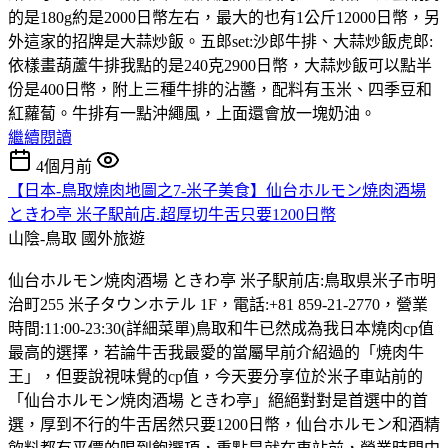
的是180g約是2000日幣左右，最大的也有1公斤12000日幣，另
外這家的招牌是大蒜炒飯。五郎set:沙郎牛排、大蒜炒飯虎郎:
依樣畫葫蘆牛排我點的是240克2900日幣，大蒜炒飯可以點半
份是400日幣，附上三種牛排的沾醬，配料有玉米、四季豆和
紅蘿蔔。牛排有一點沖繩風，上面還會放一塊奶油。
繼續閱讀
4個月前
【日本-鳥取燒肉地圖之7-米子美食】仙台ホルモン焼肉酒場
ときわ亭 米子駅前店.超厚切牛舌只要1200日幣
山陰-鳥取
國外旅遊
仙台ホルモン焼肉酒場 ときわ亭 米子駅前店:鳥取県米子市明
治町255 米子タウンホテル 1F，電話:+81 859-21-2770，營業
時間:11:00-23:30(詳細菜單)鳥取和牛已然成為我日本燒肉cp值
最高的選擇，若論牛舌我最愛的當屬早前介紹過的「焼肉牛
王」，但要說視味覺的cp值，今天要分享位於米子車站前的
「仙台ホルモン焼肉酒場 ときわ亭」絕絕對對是首選中的首
選，厚到不行的牛舌居然只要1200日幣，仙台ホルモン和酒精