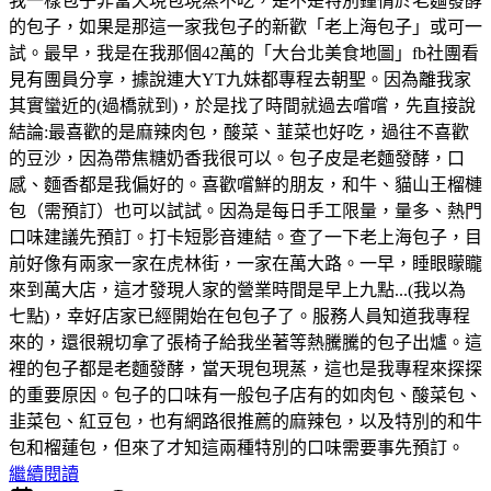
我一樣包子非當天現包現蒸不吃，是不是特別鐘情於老麵發酵
的包子，如果是那這一家我包子的新歡「老上海包子」或可一
試。最早，我是在我那個42萬的「大台北美食地圖」fb社團看
見有團員分享，據說連大YT九妹都專程去朝聖。因為離我家
其實蠻近的(過橋就到)，於是找了時間就過去嚐嚐，先直接說
結論:最喜歡的是麻辣肉包，酸菜、韮菜也好吃，過往不喜歡
的豆沙，因為帶焦糖奶香我很可以。包子皮是老麵發酵，口
感、麵香都是我偏好的。喜歡嚐鮮的朋友，和牛、貓山王榴槤
包（需預訂）也可以試試。因為是每日手工限量，量多、熱門
口味建議先預訂。打卡短影音連結。查了一下老上海包子，目
前好像有兩家一家在虎林街，一家在萬大路。一早，睡眼矇矓
來到萬大店，這才發現人家的營業時間是早上九點...(我以為
七點)，幸好店家已經開始在包包子了。服務人員知道我專程
來的，還很親切拿了張椅子給我坐著等熱騰騰的包子出爐。這
裡的包子都是老麵發酵，當天現包現蒸，這也是我專程來探探
的重要原因。包子的口味有一般包子店有的如肉包、酸菜包、
韭菜包、紅豆包，也有網路很推薦的麻辣包，以及特別的和牛
包和榴蓮包，但來了才知這兩種特別的口味需要事先預訂。
繼續閱讀