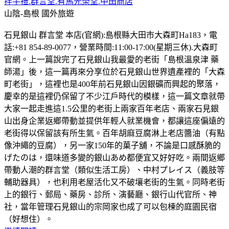
拌手禮.群言堂.有馬光榮堂.中田商店
山陰-島根
國外旅遊
石見銀山 群言堂 本店(官網):島根縣大田市大森町Ha183，電
話:+81 854-89-0077，營業時間:11:00-17:00(星期三休).大森町
官網。上一篇說完了石見銀山我最愛的老街「島根溫泉津 藥
師湯」後，這一篇再來分享位於石見銀山世界遺產裡的「大森
町老街」，這裡也是400年前石見銀山因銀礦而興起的聚落，
慶幸的是這裡仍保留了不少江戶時代的模樣，這一篇文章就帶
大家一起走進這1.5公里的老街上兩家百年老店、兩家石見銀
山出身企業返鄉帶動並提供年輕人就業機會，都讓這座偏遠的
老街得以保留該有所生氣。百年胡麻豆腐淋上老店醬油（有點
像沖繩的豆腐），另一家150年的菓子舖，不論是口感酥脆的
げたのは，還味道多變的銀山あめ都便宜又好好吃。兩間返鄉
帶動人潮的群言堂（類似生活工房）、中村プレイス（義肢等
輔助器具），也利用老屋活化又不破壤老街的生氣。同時老街
上的銀行、郵局、藥房、診所、演藝廳、銀行山代官所、神
社，當年管理石見銀山的宗岡家也成了可以包楝的庭園民宿
（好想住）。