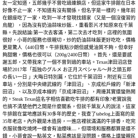
友一定知道，五郎幾乎不曾吃過連鎖店，但這家牛排館在日本
好像不止一家，不知道有沒有關係，但名字是一樣的。幾年前
在銀座吃了一家，吃到一半才發現找錯家（又是一個沒復習的
烏龍），因為沒有奶油蒜味炒飯..，重看影片才知原來在千葉
縣。先說結論:第一次去客滿，第二次去才吃到，店𥚃的氛圍
很好，小哥的服務也很親切，炒的奶油蒜味飯更好吃吃，價格
更是驚人（440日幣。牛排我點沙朗但感覺油質不夠，但幸好
夠甜嫩，價格也很可以（200g/2400日幣）。首先，還是要感
謝五郎，又帶我來了一個不曾到過的車站。Texas津田沼店登
場於2017年「孤独のグルメ お正月スペシャル～井之頭五郎
の長い一日 」大晦日特別篇，它位於千葉沼田，附近有三個
車站，分別是中央總武線的「津田沼」、京成松戶線的「新津
田沼」、以及京成本線的「京成津田沼」，周邊其實還蠻熱鬧
的。Steak Texas這名字相信喜歡吃牛排的都有印象?老實說我
也搞不清楚他們之間是什麼關系，但就千葉友人的說法，這家
牛排館在當地應該有30多年的歷史，我查了tabelog上面寫的是
35年老店。內外觀是木造房，一進店裡就滿滿的牛排香，吃完
衣服就像吃燒烤一樣會有油煙味....，但環境和服務都算是還不
錯，小哥會說一點英文，點菜應該是沒問題。價格上還蠻親民