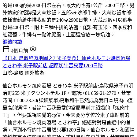
的是180g約是2000日幣左右，最大的也有1公斤12000日幣，另
外這家的招牌是大蒜炒飯。五郎set:沙郎牛排、大蒜炒飯虎郎:
依樣畫葫蘆牛排我點的是240克2900日幣，大蒜炒飯可以點半
份是400日幣，附上三種牛排的沾醬，配料有玉米、四季豆和
紅蘿蔔。牛排有一點沖繩風，上面還會放一塊奶油。
繼續閱讀
4個月前
【日本-鳥取燒肉地圖之7-米子美食】仙台ホルモン焼肉酒場
ときわ亭 米子駅前店.超厚切牛舌只要1200日幣
山陰-鳥取
國外旅遊
仙台ホルモン焼肉酒場 ときわ亭 米子駅前店:鳥取県米子市明
治町255 米子タウンホテル 1F，電話:+81 859-21-2770，營業
時間:11:00-23:30(詳細菜單)鳥取和牛已然成為我日本燒肉cp值
最高的選擇，若論牛舌我最愛的當屬早前介紹過的「焼肉牛
王」，但要說視味覺的cp值，今天要分享位於米子車站前的
「仙台ホルモン焼肉酒場 ときわ亭」絕絕對對是首選中的首
選，厚到不行的牛舌居然只要1200日幣，仙台ホルモン和酒精