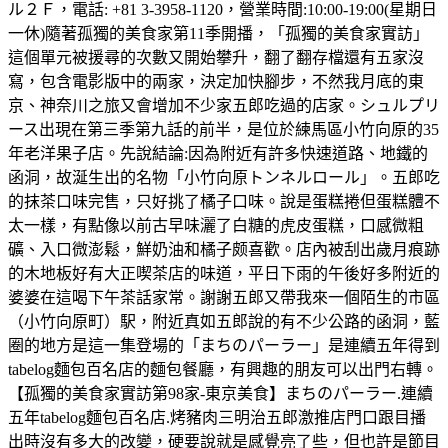
ル２Ｆ，電話: +81 3-3958-1120，營業時間:10:00-19:00(星期日
一休)隨著孤獨的美食家第11季開播，「孤獨的美食家實訪」
這個單元被援尋的次數又開始攀升，翻了翻存檔還有五家沒
寫，包含電影版中的兩家，決定加快腳步，不然我月底的東
京、神奈川之旅又會增加不少家五郎吃過的店家。シュルプリ
ース出現在第三季第九話的前半，是位於練馬區小竹向原的35
年老洋果子店。先說結論:因為附近有許多快速道路、地鐵的
函洞，故涎生出的名物「小竹向原トンネルロール」。五郎吃
的抹茶口味完售，只好挑了橘子口味。說是蛋糕捲但蛋糕體不
太一樣，有點像以前古早味灑了白糖的虎皮蛋糕，口感微粗
礦、入口微澎鬆，鮮奶油和橘子颇喜歡。店內被刮出歲月痕跡
的木地板好有大正喫茶店的味道，平日下雨的午後好多附近的
婆婆在這喝下午茶話家常。謝謝五郎又帶我來一個陌生的市區
（小竹向原町）駅，附近真如五郎說的有不少公路的函洞，藍
圈的地方是這一集登場的「まちのパーラー」是連續五年得到
tabelog麵包百名店的麵包餐廳，有興趣的朋友可以出門右轉。
【孤獨的美食家實訪第98家-東京美食】まちのパーラー.連續
五年tabelog麵包百名店.烤豬肉三明治五郎激推店門口跟目播
出時沒有多大的改變，硬要說就是感覺亮了些，但也許是節目