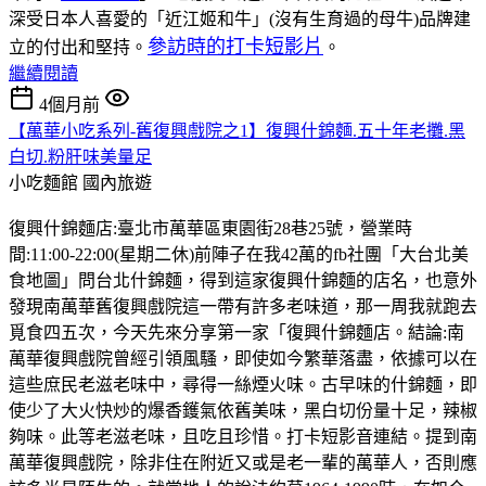
深受日本人喜愛的「近江姬和牛」(沒有生育過的母牛)品牌建
參訪時的打卡短影片
立的付出和堅持。
。
繼續閱讀
4個月前
【萬華小吃系列-舊復興戲院之1】復興什錦麵.五十年老攤.黑
白切.粉肝味美量足
小吃麵館
國內旅遊
復興什錦麵店:臺北市萬華區東園街28巷25號，營業時
間:11:00-22:00(星期二休)前陣子在我42萬的fb社團「大台北美
食地圖」問台北什錦麵，得到這家復興什錦麵的店名，也意外
發現南萬華舊復興戲院這一帶有許多老味道，那一周我就跑去
覓食四五次，今天先來分享第一家「復興什錦麵店。結論:南
萬華復興戲院曾經引領風騷，即使如今繁華落盡，依據可以在
這些庶民老滋老味中，尋得一絲煙火味。古早味的什錦麵，即
使少了大火快炒的爆香鑊氣依舊美味，黑白切份量十足，辣椒
夠味。此等老滋老味，且吃且珍惜。打卡短影音連結。提到南
萬華復興戲院，除非住在附近又或是老一輩的萬華人，否則應