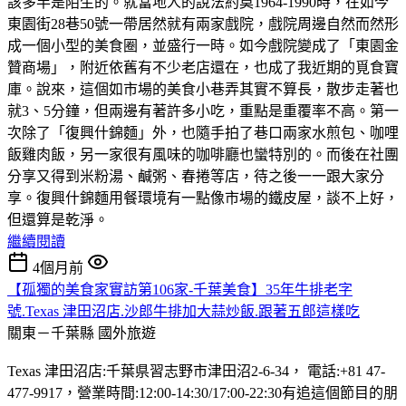
該多半是陌生的。就當地人的說法約莫1964-1990時，在如今
東園街28巷50號一帶居然就有兩家戲院，戲院周邊自然而然形
成一個小型的美食圈，並盛行一時。如今戲院變成了「東園金
贊商場」，附近依舊有不少老店還在，也成了我近期的覓食寶
庫。說來，這個如市場的美食小巷弄其實不算長，散步走著也
就3、5分鐘，但兩邊有著許多小吃，重點是重覆率不高。第一
次除了「復興什錦麵」外，也隨手拍了巷口兩家水煎包、咖哩
飯雞肉飯，另一家很有風味的咖啡廳也蠻特別的。而後在社團
分享又得到米粉湯、鹹粥、春捲等店，待之後一一跟大家分
享。復興什錦麵用餐環境有一點像市場的鐵皮屋，談不上好，
但還算是乾淨。
繼續閱讀
4個月前
【孤獨的美食家實訪第106家-千葉美食】35年牛排老字
號.Texas 津田沼店.沙郎牛排加大蒜炒飯.跟著五郎這樣吃
關東－千葉縣
國外旅遊
Texas 津田沼店:千葉県習志野市津田沼2-6-34， 電話:+81 47-
477-9917，營業時間:12:00-14:30/17:00-22:30有追這個節目的朋