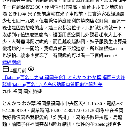
飲料都有平價的喝到飽選項，重點是就在車站前，營業時間中
午一直到深夜23:30，便利性也非常高。仙台ホルモン焼肉酒
場 ときわ亭 米子駅前店就在米子車站前，其實這家我經過最
少七七四十九次，但老覺得這麼便利的燒肉店沒好貨...而這一
晚也是因為想吃的店，連三家都沒位子，只好就近將就一下，
沒想到cp值這麼這麼高。裡面用餐空間比外觀看起來大上不
少，人聲鼎沸鬧哄哄的，而且越晚越熱鬧，妹子服務生也算是
蠻親切的。一開始，我還真就看不起這家，所以壓根連menu
也沒拍....後來也就忘了，有興趣的可以看一下官網menu。
繼續閱讀
4個月前
【tabelog百名店之54-福岡美食】とんかつ わか葉.福岡三大炸
豬排(tabelog百名店).系島伝助豚肉質肥嫩油質甜美
九州-福岡
國外旅遊
とんかつ わか葉:福岡県福岡市中央区天神1-15-36，電話:+81
92-406-8189，營業時間:10:30-14:30/17:00-21:30印象中在福岡
我好像沒寫過我很愛的「炸豬排」，寫的多數是拉麵、烏龍
麵，前陣子在福岡突然想吃炸豬排，慣性的在tabelog找百名