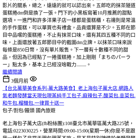
影片的關系，總之，遠遠的就可以認出來。五郎吃的抹茶隧道
蛋糕捲dm倒是換了一張。門下的小黑板寫著10月推薦的甜點
選項。一進門和許多洋果子店一樣都是蛋糕櫃，右邊則是常溫
的手作蛋糕，可以單買也有禮盒，品貢還算是不少。五郎在節
目中品嚐的蛋糕捲，不止有抹茶口味，還有其四五種不同的口
味，上面還放著五郎節目中的截圖dm立牌。以抹茶口味來說
每條是850日幣，沒有單片販售。下一層有十數種不同的甜
品，但因為已經點了一捲蛋糕捲，加上剛剛「まちのパーラ
ー」點太多，基本上已經沒啥戰力........。
繼續閱讀
3個月前
【台北萬華美食系列-萬大路美食】老上海包子萬大店.網路人
氣老麵發酵當天現包現蒸純手工包子.麻辣包子.酸菜包.韭菜包.
和牛包.榴槤包.一律買十送一
包子/割包/饅頭
國內旅遊
老上海包子萬大店(fb粉絲團):108臺北市萬華區萬大路225號，
電話:0223030225，營業時間:09:00-15:00(星期一休)你是不是跟