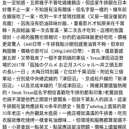
友一定知道，五郎幾乎不曾吃過連鎖店，但這家牛排館在日本
好像不止一家，不知道有沒有關係，但名字是一樣的。幾年前
在銀座吃了一家，吃到一半才發現找錯家（又是一個沒復習的
烏龍），因為沒有奶油蒜味炒飯..，重看影片才知原來在千葉
縣。先說結論:第一次去客滿，第二次去才吃到，店𥚃的氛圍
很好，小哥的服務也很親切，炒的奶油蒜味飯更好吃吃，價格
更是驚人（440日幣。牛排我點沙朗但感覺油質不夠，但幸好
夠甜嫩，價格也很可以（200g/2400日幣）。首先，還是要感
謝五郎，又帶我來了一個不曾到過的車站。Texas津田沼店登
場於2017年「孤独のグルメ お正月スペシャル～井之頭五郎
の長い一日 」大晦日特別篇，它位於千葉沼田，附近有三個
車站，分別是中央總武線的「津田沼」、京成松戶線的「新津
田沼」、以及京成本線的「京成津田沼」，周邊其實還蠻熱鬧
的。Steak Texas這名字相信喜歡吃牛排的都有印象?老實說我
也搞不清楚他們之間是什麼關系，但就千葉友人的說法，這家
牛排館在當地應該有30多年的歷史，我查了tabelog上面寫的是
35年老店。內外觀是木造房，一進店裡就滿滿的牛排香，吃完
衣服就像吃燒烤一樣會有油煙味....，但環境和服務都算是還不
錯，小哥會說一點英文，點菜應該是沒問題。價格上還蠻親民