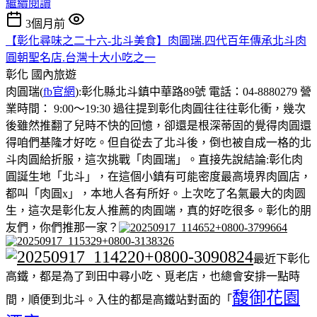
繼續閱讀
3個月前
【彰化尋味之二十六-北斗美食】肉圓瑞.四代百年傳承北斗肉
圓朝聖名店.台灣十大小吃之一
彰化
國內旅遊
肉圓瑞(
fb官網
):彰化縣北斗鎮中華路89號 電話：04-8880279 營
業時間： 9:00～19:30 過往提到彰化肉圓往往往彰化衝，幾次
後雖然推翻了兒時不快的回憶，卻還是根深蒂固的覺得肉圓還
得咱們基隆才好吃。但自從去了北斗後，倒也被自成一格的北
斗肉圓給折服，這次挑戰「肉圓瑞」。直接先說結論:彰化肉
圓誕生地「北斗」，在這個小鎮有可能密度最高境界肉圓店，
都叫「肉圓x」，本地人各有所好。上次吃了名氣最大的肉圆
生，這次是彰化友人推薦的肉圓端，真的好吃很多。彰化的朋
友們，你們推那一家？
最近下彰化
高鐵，都是為了到田中尋小吃、覓老店，也總會安排一點時
馥御花園
間，順便到北斗。入住的都是高鐵站對面的「