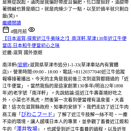
是無從說起，滷肉是我偏好帶皮且偏肥，化口度挺好，油甜帶
著微鹹也算是順口，就是肉燥少了一點，以至於過半就只剩白
飯(笑)。
繼續閱讀
4個月前
【日本滋賀-探索近江牛美味之7】南洋軒.草津130年近江牛便
當店.日本和牛便當初心之味
近畿-滋賀
國外旅遊
南洋軒(
官網
):滋賀県草津市追分1-1-33(草津車站內有實體
店)，營業時間:09:00 - 18:00，電話:+81120377040近江牛追蹤
報導接著播出，今天的主角是我前後三次到滋賀都錯過的「近
江牛便當」，當然我指的是這家創業130多年(明治22年1898
年)的老字號「南洋軒」。先說結論:這近江牛壽喜燒好吃之
外，小菜也不馬虎，然後第一次看到便當裡有溫泉蛋，大喜
歡！這次在滋賀縣政府、知事的安排下，我們走訪了近江牛肉
びわこフード
商工廠「
」了解了近江牛肢解一絲不苟、一塵
不染的環境，讓人感嘆日本人的專業，並參觀了畜養近江姬和
澤井牧場
牛的「
」，也感受到近江牛畜養的過程，以及近年