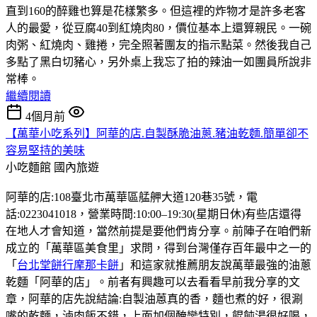
直到160的醉雞也算是花樣繁多。但這裡的炸物才是許多老客
人的最愛，從豆腐40到紅燒肉80，價位基本上還算親民。一碗
肉粥、紅燒肉、雞捲，完全照著團友的指示點菜。然後我自己
多點了黑白切豬心，另外桌上我忘了拍的辣油一如團員所說非
常棒。
繼續閱讀
4個月前
【萬華小吃系列】阿華的店.自製酥脆油蔥.豬油乾麵.簡單卻不
容易堅持的美味
小吃麵館
國內旅遊
阿華的店:108臺北市萬華區艋舺大道120巷35號，電
話:0223041018，營業時間:10:00–19:30(星期日休)有些店還得
在地人才會知道，當然前提是要他們肯分享。前陣子在咱們新
成立的「萬華區美食里」求問，得到台灣僅存百年最中之一的
「
台北堂餅行摩那卡餅
」和這家就推薦朋友說萬華最強的油蔥
乾麵「阿華的店」。前者有興趣可以去看看早前我分享的文
章，阿華的店先說結論:自製油蒽真的香，麵也煮的好，很涮
嘴的乾麵，滷肉飯不錯，上面加個醃蠻特別，餛飩湯很好喝，