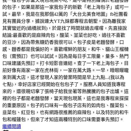
我一樣包子非當天現包現蒸不吃，是不是特別鐘情於老麵發酵
的包子，如果是那這一家我包子的新歡「老上海包子」或可一
試。最早，我是在我那個42萬的「大台北美食地圖」fb社團看
見有團員分享，據說連大YT九妹都專程去朝聖。因為離我家
其實蠻近的(過橋就到)，於是找了時間就過去嚐嚐，先直接說
結論:最喜歡的是麻辣肉包，酸菜、韮菜也好吃，過往不喜歡
的豆沙，因為帶焦糖奶香我很可以。包子皮是老麵發酵，口
感、麵香都是我偏好的。喜歡嚐鮮的朋友，和牛、貓山王榴槤
包（需預訂）也可以試試。因為是每日手工限量，量多、熱門
口味建議先預訂。打卡短影音連結。查了一下老上海包子，目
前好像有兩家一家在虎林街，一家在萬大路。一早，睡眼矇矓
來到萬大店，這才發現人家的營業時間是早上九點...(我以為
七點)，幸好店家已經開始在包包子了。服務人員知道我專程
來的，還很親切拿了張椅子給我坐著等熱騰騰的包子出爐。這
裡的包子都是老麵發酵，當天現包現蒸，這也是我專程來探探
的重要原因。包子的口味有一般包子店有的如肉包、酸菜包、
韭菜包、紅豆包，也有網路很推薦的麻辣包，以及特別的和牛
包和榴蓮包，但來了才知這兩種特別的口味需要事先預訂。
繼續閱讀