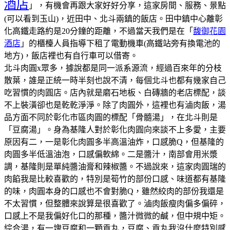
酒店
」，有機會再跟大家好好分享，這家房間、服務、景點
(可以看到玉山)，近田中、北斗兩鎮的飯店。田中鎮中心離彰
化高鐵走路約是20分鐘的距離，不過當天我們是在「
馥御花園
酒店
」的櫃檯人員指導下租了電動機車(高鐵站旁有換電池的
地方)，飯店裡也有自行車可以借寄。
北斗肉圓x眾多，據說都是同一派系源流，經過百來年的分枝
散葉，誰是正統一時半刻也說不清，每個北斗也都有幾家自己
吃習慣的肉圓店。
店內就是磨石地板、白磚牆的老店標配，談
不上裝潢卻也是乾乾淨淨。
除了肉圓外，這裡也有滷肉飯，湯
品方面不同於彰化市區肉圓的標配「骨髓湯」，在北斗則是
「豆腐湯」。
身為基隆人對於彰化肉圓向來談不上多愛，主要
原因有二，一是彰化肉圓多半高溫油炸，口感脆Q，但基隆的
肉圓多半低溫油泡，口感偏軟綿。二是醬汁，南部會用米漿
調，基隆則是單純醬油膏和辣椒醬。不過說來，這家肉圓瑞的
肉餡我是比較喜歡的，特別是筍竹的部份口感、味道都有基隆
的味，肉圓本身的口感也不會對脆Q，雖然絞肉的部份我還是
不太習慣，但整體來說算是很喜歡了。
滷肉飯瘦肉偏多偏碎，
口感上不是我偏好化口的那種，醬汁微微的鹹，但中規中矩。
綜合湯，有一塊豆腐和一顆貢丸，豆腐、貢丸我沒什麼特別感