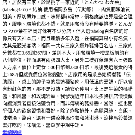
店，居然有三家，於是挑了一家近的「とんかつ わか葉」
(tabelog3.65)。結論:使用福岡系島（伝助豚），肉質肥嫩油質
甜美，厚切薄炸口感、味覺都非常棒，價格應該也算是蠻合理
的，服務、環境也都不錯，就是用餐時段有時要排隊。とんか
つ わか葉在福岡好像有不少分店，但入選tabelog百名店的好
像只有天神本店，而且連續多年入選，在福岡算是小有名氣，
尤其是觀光客端。福岡一共有三家入選炸豬排百名店，三家的
分數都在3.65到367間，差別不大。用餐環境一樓是板前約有
八個座位，裡面還有兩張四人桌，另外二樓好像還有六七張四
人方桌。價位上定食1500日幣到2300日幣，最後我選最貴的特
上2682(但感覺價位常常變動)。店家用的是系島銘柄煮豬「伝
助豚」，桌上的牌子寫的是這種豬肉，用低溫的烹調，所以會
有粉紅色的肉，那不是沒熟，請安心使用。桌上是生菜的橘醋
醬、和風醬，和玫瑰岩鹽，我發現近年日本很多豬排店慢慢傾
向讓消費者直接沾鹽食用，而非傳統的豬排醬。當然，這也關
乎個人的飲食習慣和喜好。除了炸豬排外，高麗菜絲、白飯、
味噌湯、醬菜、還有一碟涼拌馬玲薯和冰淇淋。涼拌馬鈴薯還
蠻好吃的，味噌湯、醬瓜就中規中矩。
繼續閱讀