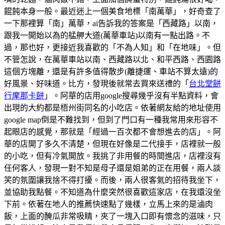
餛飩本身一般。最近迷上一個美食地標「南萬華」，好奇查了
一下那裡算「南」萬華，ai告訴我的答案是「西藏路」以南，
跟我一開始以為的艋舺大道(萬華車站)以南有一點出路。不
過，那也好，更接近我喜歡的「不為人知」和「在地味」。但
不管怎說，在萬華車站以南、西藏路以北、和平西路、西園路
這個方塊離，還是有許多值得散步(離捷運、車站不算太遠)的
好風景、好味道。比方，發現後就常去買來送禮的「
台北堂餅
行摩那卡餅
」。阿華的店用google搜尋幾乎沒有半點資料，會
出現的大約都是梧州街同名的小吃店。依著網友給的地址使用
google map倒是不難找到，但到了門口有一種我常用來形容不
起眼店的感覺，那就是「經過一百次都不會想進去的店」。阿
華的店開了多久不清楚，但現在好像是二代接手，店裡就一般
的小吃，但有冷氣開放。我挑了非用餐的時間進店，店裡沒有
任何客人，發現一對不知是母子還是姐弟的正在用餐，兩人談
笑的氛圍讓我捨不得打擾。而後，兩人很客氣的招待我坐下，
並協助我點餐。不知道為什麼突然很喜歡這家店，在我還沒坐
下前。依著在地人的推薦快速點了幾樣，立馬上來的是滷肉
飯，上面的醃瓜非常吸睛，夾了一塊入口即有懷念的滋味，只