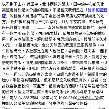
以看到玉山)，近田中、北斗兩鎮的飯店。田中鎮中心離彰化
高鐵走路約是20分鐘的距離，不過當天我們是在「
馥御花園酒
店
」的櫃檯人員指導下租了電動機車(高鐵站旁有換電池的地
方)，飯店裡也有自行車可以借寄。
11點半左右到，老K爌肉
飯已經排到馬路上了.......，幸好多數是包便當還蠻快的。
旁邊
有一個內用區(外帶、內用都要排)，環境雖然是不怎好的鐵皮
屋，但有冷氣開放。
爌肉飯是不可思議的40元，據說前不久才
35元.....。豬腳飯70元，台北天龍國的我還真是很難想像。
中
午用餐時間，多數都是在地人包便宜，魯肉飯、焢肉飯、豬腳
飯。
焢肉飯40、單點豬腳60，味噌湯15元。
先說肥、瘦幾乎分
離的焢肉飯，那皮那肥肉都是入口極化，重點是看起來鹹，但
其實半點不會，肥肉自然也沒有肥膩的感覺，就是瘦肉稍微乾
了些，但40元的cp值真的太高，白飯也煮得不錯。
豬腳非常的
脆Q，半點沒有豬騷味，但不是那麼入味倒是真的，或者，也
許我喜歡更軟爛，甚至有一點膠質化的豬腳。味噌湯就是傳統
的台味，裡面只有豆腐。
老K爌肉飯:彰化縣北斗鎮中華路84
號，電話:04 888 2584，營業時間:10:00-03:00
更多彰化 (32)
歡
迎加入
台灣美食旅遊地圖
，分享你的台灣美食旅遊