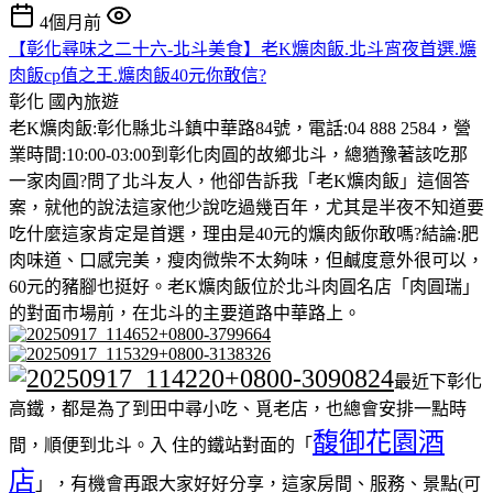
4個月前
【彰化尋味之二十六-北斗美食】老K爌肉飯.北斗宵夜首選.爌
肉飯cp值之王.爌肉飯40元你敢信?
彰化
國內旅遊
老K爌肉飯:彰化縣北斗鎮中華路84號，電話:04 888 2584，營
業時間:10:00-03:00到彰化肉圓的故鄉北斗，總猶豫著該吃那
一家肉圓?問了北斗友人，他卻告訴我「老K爌肉飯」這個答
案，就他的說法這家他少說吃過幾百年，尤其是半夜不知道要
吃什麼這家肯定是首選，理由是40元的爌肉飯你敢嗎?結論:肥
肉味道、口感完美，瘦肉微柴不太夠味，但鹹度意外很可以，
60元的豬腳也挺好。老K爌肉飯位於北斗肉圓名店「肉圓瑞」
的對面市場前，在北斗的主要道路中華路上。
最近下彰化
高鐵，都是為了到田中尋小吃、覓老店，也總會安排一點時
馥御花園酒
間，順便到北斗。入 住的鐵站對面的「
店
」，有機會再跟大家好好分享，這家房間、服務、景點(可