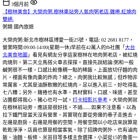
3個月前
【樹林美食】大榮肉粥.樹林車站旁人氣肉粥老店.雞捲.紅燒肉
雙絕.
粥類
國內旅遊
大榮肉粥:新北市樹林區博愛一街25號，電話: 02 2681 8177，
營業時間:09:00-14:00(星期一休)早前在42萬人的fb社團「
大台
北美食地圖
」看見有網友分享這家樹林在地肉粥老店，被紅燒
肉燒到，第二天立馬搭火車去探探。直接先說結論:粥和一般
鹹粥很不一樣，口感比較像稠一點的稀飯，上面放切仔麵的肉
片，裡面有像肉羮的炸肉？總之，肉粥我比較無感；但炸物非
常厲害，尤其是油酥軟嫩的紅燒肉，足以進入前三，好吃得亂
七八糟；另外，雞捲也有水準，真材實料，口感、味道，甚至
沾醬都得我心，豬心也可一試。
打卡短影片參考
。大榮肉粥就
在樹林前站旁，應該是很好找，不過.......如果不注意看，以為
拉下鐵門是當天沒有營業，其實現在要從旁邊的巷子走進去，
左邊是廚房，右邊是用餐的空間。用餐空間以小吃店來說算是
乾乾淨淨，店員也算是相當客氣。除了招牌肉粥外，也有滷肉
飯、油麵、板條、米苔目等多樣主食選擇，小菜從15的魯蛋一