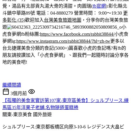
覺，湯品有北部貢丸湯大骨的清甜。
肉圓瑞(
fb官網
):彰化縣北
斗鎮中華路89號 電話：04-8880279 營業時間： 9:00～19:30
更
多彰化 (35)
歡迎加入
台灣美食旅遊地圖
，分享你的台灣美食旅
遊
小
虎食夢網fb粉絲團:
https://www.facebook.com/rabbit38844/
小虎食
夢網ig:
https://www.instagram.com/rabbit38844/?hl=zh-tw
更多以
台北捷運美食分類的食記(5000+)篇
喜歡小虎的食記嗎?有fb的
朋友請按讚加入「小虎食夢網」、跟我們一起隨時討論分享各
地的美食吧!
繼續閱讀
3個月前
【孤獨的美食家實訪第107家-東京區美食】シュルプリース.練
馬區35年洋果子老舖.名物隧道蛋糕捲
關東-東京美食
國外旅遊
シュルプリース:東京都板橋区向原3-10-6 レジデンス大畠ビ