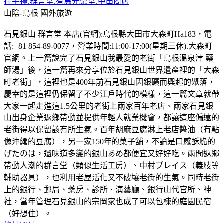
拌手禮.群言堂.有馬光榮堂.中田商店
山陰-島根
國外旅遊
石見銀山 群言堂 本店(官網):島根縣大田市大森町Ha183，電
話:+81 854-89-0077，營業時間:11:00-17:00(星期三休).大森町
官網。上一篇說完了石見銀山我最愛的老街「島根溫泉津 藥
師湯」後，這一篇再來分享位於石見銀山世界遺產裡的「大森
町老街」，這裡也是400年前石見銀山因銀礦而興起的聚落，
慶幸的是這裡仍保留了不少江戶時代的模樣，這一篇文章就帶
大家一起走進這1.5公里的老街上兩家百年老店、兩家石見銀
山出身企業返鄉帶動並提供年輕人就業機會，都讓這座偏遠的
老街得以保留該有所生氣。百年胡麻豆腐淋上老店醬油（有點
像沖繩的豆腐），另一家150年的菓子舖，不論是口感酥脆的
げたのは，還味道多變的銀山あめ都便宜又好好吃。兩間返鄉
帶動人潮的群言堂（類似生活工房）、中村プレイス（義肢等
輔助器具），也利用老屋活化又不破壤老街的生氣。同時老街
上的銀行、郵局、藥房、診所、演藝廳、銀行山代官所、神
社，當年管理石見銀山的宗岡家也成了可以包楝的庭園民宿
（好想住）。