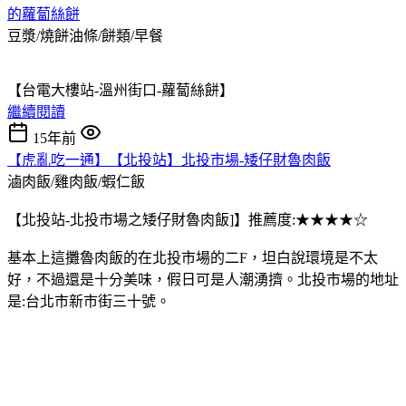
的蘿蔔絲餅
豆漿/燒餅油條/餅類/早餐
【台電大樓站-溫州街口-蘿蔔絲餅】
繼續閱讀
15年前
【虎亂吃一通】【北投站】北投市場-矮仔財魯肉飯
滷肉飯/雞肉飯/蝦仁飯
【北投站-北投市場之矮仔財魯肉飯]】推薦度:★★★★☆
基本上這攤魯肉飯的在北投市場的二F，坦白說環境是不太
好，不過還是十分美味，假日可是人潮湧擠。北投市場的地址
是:台北市新市街三十號。