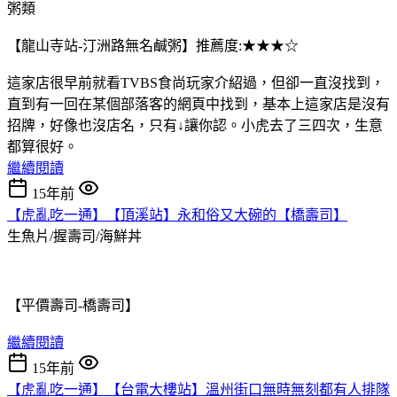
粥類
【龍山寺站-汀洲路無名鹹粥】推薦度:★★★☆
這家店很早前就看TVBS食尚玩家介紹過，但卻一直沒找到，
直到有一回在某個部落客的網頁中找到，基本上這家店是沒有
招牌，好像也沒店名，只有↓讓你認。小虎去了三四次，生意
都算很好。
繼續閱讀
15年前
【虎亂吃一通】【頂溪站】永和俗又大碗的【橋壽司】
生魚片/握壽司/海鮮丼
【平價壽司-橋壽司】
繼續閱讀
15年前
【虎亂吃一通】【台電大樓站】溫州街口無時無刻都有人排隊