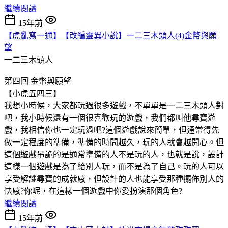
繼續閱讀
15年前
【虎亂寫一通】【改編靈異小說】一二三木頭人(4)金幣與願
望
一二三木頭人
第四回 金幣與願望
【小虎五四三】
我想小時候，大家都玩過很多遊戲，不單單是一二三木頭人對
吧，我小時候還有一個很喜歡玩的遊戲，我們都叫他尋寶遊
戲，我相信你也一定玩過吧?這個遊戲說來簡單，但通常得先
做一定程度的準備，準備的時間越久，玩的人就會越開心。但
這個遊戲吊詭的是通常準備的人不是玩的人，也就是說，設計
這樣一個遊戲是為了給別人玩，而不是為了自己。玩的人可以
享受解謎尋寶的成就感，但設計的人也能享受那種擺佈別人的
快感?你呢，在這樣一個遊戲中你愛扮演那個角色?
繼續閱讀
15年前