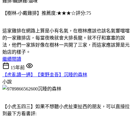
雞排/鹹酥雞/滷味
【樹林-小戴雞排】推薦度:★★★☆評分:75
這家雞排在網路上算是小有名氣，在樹林應該也該名氣響噹噹
的一家雞排店，每當夜晚就會大排長龍。就不仔和塞塞的說
法，他們一家族好像在樹林一共開了三家，而這家應該算是元
始店的樣子。
繼續閱讀
15年前
【虎亂讀一通】【東野圭吾】沉睡的森林
小說
【小虎五四三】如果不想聽小虎扯東扯西的朋友，可以直接拉
到最下方看書評: