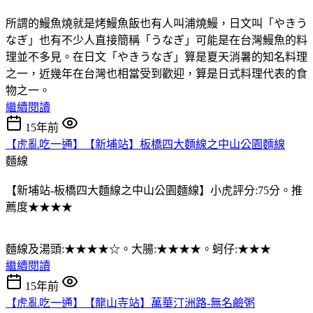
所謂的鰻魚燒就是烤鰻魚飯也有人叫浦燒鰻，日文叫「やきう
なぎ」也有不少人直接簡稱「うなぎ」可能是在台灣鰻魚的料
理並不多見。在日文「やきうなぎ」算是夏天消暑的知名料理
之一，近幾年在台灣也相當受到歡迎，算是日式料理代表的食
物之一。
繼續閱讀
15年前
【虎亂吃一通】【新埔站】板橋四大麵線之中山公園麵線
麵線
【新埔站-板橋四大麵線之中山公園麵線】小虎評分:75分。推
薦度★★★★
麵線及湯頭:★★★★☆。大腸:★★★★。蚵仔:★★★
繼續閱讀
15年前
【虎亂吃一通】【龍山寺站】萬華汀洲路-無名鹼粥