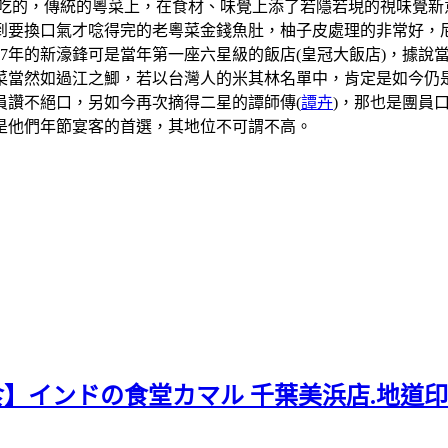
吃的，傳統的粵菜上，在食材、味覺上添了若隱若現的視味覺新
到要換口氣才唸得完的老粵菜金錢魚肚，柚子皮處理的非常好，
07年的新濠鋒可是當年第一座六星級的飯店(皇冠大飯店)，據
當然如過江之鯽，若以台灣人的米其林名單中，肯定是如今仍是
員讚不絕口，另如今再次摘得二星的譚師傳(
譚卉
)，那也是團員
是他們年節宴客的首選，其地位不可謂不高。
食】インドの食堂カマル 千葉美浜店.地道印