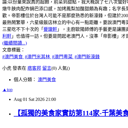
論:以份量來說真的超飽，前菜到甜點，我大概說了七八次蠻好
燉牛脥肉配炸鍋巴添口感，加烤鳳梨加酸甜頗為有趣；名字長
歡。帝影樓位於台灣人可能不是那麼熟悉的新濠鋒，但建於20
最熱鬧繁華，六星級飯店林立的中心有一點距離。要說澳門粵菜
三星吃不下十次的「
譽瓏軒
」，主廚歐陽師傅的手藝更是讓團
利軒
」也值得一訪。但要是問起老澳門人，沒準「帝影樓」才
(繼續閱讀...)
文章標籤：
#澳門美食
#澳門米其林
#澳門粵菜
#澳門新濠鋒
小虎 發表在
痞客邦
留言
(0)
人氣(
)
個人分類：
澳門美食
▲top
Aug
01
Sat
2026
21:00
【孤獨的美食家實訪第114家-千葉美