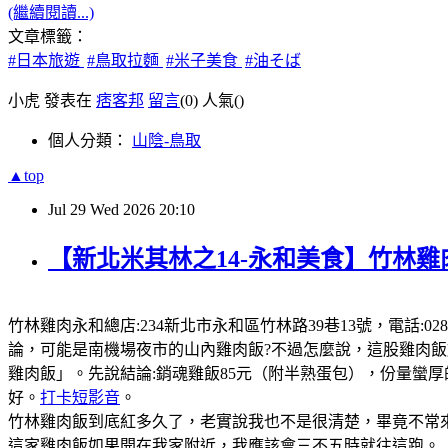
(繼續閱讀...)
文章標籤：
#日本旅遊
#鳥取拉麵
#米子美食
#油そば
小虎 發表在
痞客邦
留言
(0)
人氣(
)
個人分類：
山陰-鳥取
▲top
Jul
29
Wed
2026
20:10
【新北米其林之14-永和美食】竹林雞
竹林雞肉永和總店:234新北市永和區竹林路39巷13號，電話:0289
論，可能是南機場夜市的山內雞肉飯?不過怎麼說，這股雞肉
雞肉飯」。先說結論:銷魂雞飯85元（附半熟蛋包），份量蠻
好。
打卡短影音
。
竹林雞肉飯到底紅多久了，老實說我也不是很清楚，畢竟不常來
這家雞肉飯如果開在我家附近，我應該會三不五時就往這跑。