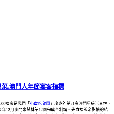
粵菜.澳門人年節宴客指標
-22:00這家是我們「
小虎吃貨團
」攻克的第21家澳門星級米其林，
會在今年12月澳門米其林第12團完成全制霸。先直接說帝影樓的結