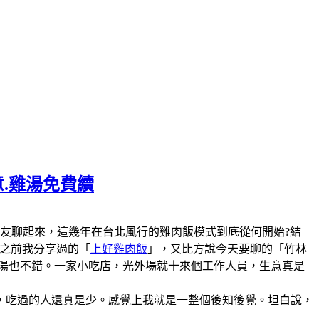
意.雞湯免費續
陣子和美食圈的朋友聊起來，這幾年在台北風行的雞肉飯模式到底從何開始?結
說之前我分享過的「
上好雞肉飯
」，又比方說今天要聊的「竹林
雞湯也不錯。一家小吃店，光外場就十來個工作人員，生意真是
，吃過的人還真是少。感覺上我就是一整個後知後覺。坦白說，