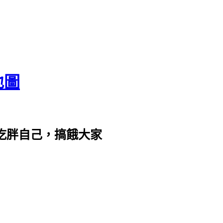
地圖
com。吃胖自己，搞餓大家