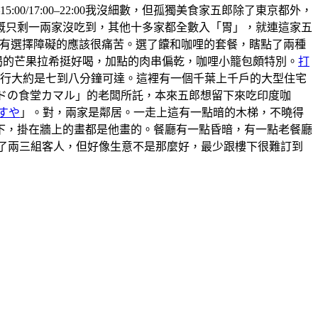
5:00/17:00–22:00我沒細數，但孤獨美食家五郎除了東京都外，
概只剩一兩家沒吃到，其他十多家都全數入「胃」，就連這家五
 ，有選擇障礙的應該很痛苦。選了饢和咖哩的套餐，瞎點了兩種
喝的芒果拉希挺好喝，加點的肉串偏乾，咖哩小籠包頗特別。
打
步行大約是七到八分鐘可達。這裡有一個千葉上千戶的大型住宅
ンドの食堂カマル」的老闆所託，本來五郎想留下來吃印度咖
すや
」。對，兩家是鄰居。一走上這有一點暗的木梯，不曉得
上樓下，掛在牆上的畫都是他畫的。餐廳有一點昏暗，有一點老餐廳
有來了兩三組客人，但好像生意不是那麼好，最少跟樓下很難訂到