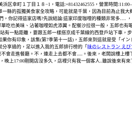
町１丁目１８−1，電話:+81432462555，營業時間:11:00–1
單一縣的孤獨美食家全攻略，可能就是千葉，因為目前為止我大
們，你記得這家店嗎?先說結論:這家印度咖哩的種類非常多….
算單吃也美味、沾著咖哩如虎添翼。配餐沙拉很一般，五郎也有
葉站有一點距離，要跟五郎一樣搭京成千葉線的西登戶站下車，
果你有印象，該集(第7季第十一話)，五郎來到這就是受「イ
就分享過的，足以進入我的五郎排行榜的「
味のレストラン えび
是不會走進餐廳。不，連走上去都不會.....。後來，老闆說樓
晚上17:00剛開店沒多久，店裡只有我一個客人..雖說後來