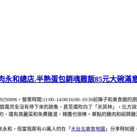
肉永和總店.半熟蛋包銷魂雞飯85元大碗滿
250096，營業時間:11:00–14:00/16:00–19:30前
飯旋風完全沒有停下來的跡象，甚至還吹向了「米其林」，比方
厚的，還有高麗菜和免費雞湯，辣醬也很棒。單點的雞肉和紹興
永和，但當我那有43萬人的在「
大台北美食地圖
」分享時知道