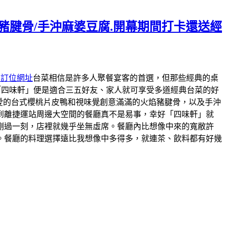
焰豬腱骨/手沖麻婆豆腐.開幕期間打卡還送經
約訂位網址
台菜相信是許多人聚餐宴客的首選，但那些經典的桌
「四味軒」便是適合三五好友、家人就可享受多道經典台菜的好
最愛的台式櫻桃片皮鴨和視味覺創意滿滿的火焰豬腱骨，以及手沖
到離捷運站周邊大空間的餐廳真不是易事，幸好「四味軒」就
剛過一刻，店裡就幾乎坐無虛席。餐廳內比想像中來的寬敝許
。餐廳的料理選擇遠比我想像中多得多，就連茶、飲料都有好幾