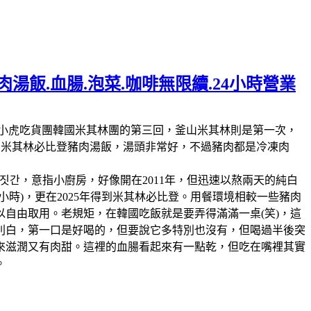
湯飯.血腸.泡菜.咖啡無限續.24小時營業
林第11回，這也是我們小虎吃貨團韓國米其林團的第三回，釜山米其林則是第一次，
人的米其林必比登豬肉湯飯，湯頭非常好，不過豬肉都是冷凍肉
짓간，意指小廚房，好像開在2011年，但迅速以熬兩天的純白
時)，更在2025年得到米其林必比登。用餐環境相較一些豬肉
自由取用。老規矩，在韓國吃飯就是要弄得滿滿一桌(笑)，這
別白，第一口是好喝的，但要說它多特別也沒有，但喝過半後突
來滋潤又有肉甜。這裡的血腸看起來有一點乾，但吃在嘴裡其實
。