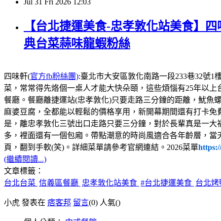
Jul
31
Fri
2026
12:03
【台北捷運美食-忠孝敦化站美食】四味
典台菜蒜味龍蝦粉絲
四味軒(
官方fb粉絲團)
:臺北市大安區敦化南路一段233巷32號1樓，電話:02
菜，常常得先烙個一桌人才能大快朵頤，這些煩惱有25年以上
餐廳。餐廳離捷運站(忠孝敦化)只要走路三分鐘的距離，魷魚
麻婆豆腐，全都能以輕鬆的價格享用，新開幕期間還有打卡免
是，離忠孝敦化三號出口走路只要三分鐘，對於長輩真是一大
多，裡面還有一個包廂。帶點潮意的時尚風適合各年齡層，當
頁，翻到手軟(笑)。詳細菜單請參考官網連結。2026菜單
https:
(繼續閱讀...)
文章標籤：
台北台菜
信義區餐廳
忠孝敦化站美食
#台北捷運美食
台北烤
小虎 發表在
痞客邦
留言
(0)
人氣(
)