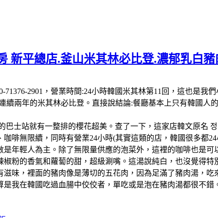
 新平總店.釜山米其林必比登.濃郁乳白豬肉
 南韓:電話:+82 50-71376-2901，營業時間:24小時韓國米其
-26連續兩年的米其林必比登。直接說結論:餐廳基本上只有韓國
的巴士站就有一整排的櫻花超美。查了一下，這家店韓文原名 정
啡無限續，同時有營業24小時(其實這類的店，韓國很多都24小
數是年輕人為主。除了無限量供應的泡菜外，這裡的咖啡也是可以
辣椒粉的香氣和蘿蔔的甜，超級涮嘴。這湯說純白，也沒覺得特
有滋味，裡面的豬肉像是薄切的五花肉，因為足滿了豬肉湯，吃
算是我在韓國吃過血腸中佼佼者，單吃或是泡在豬肉湯都很不錯