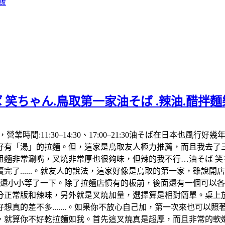
飯
 笑ちゃん.鳥取第一家油そば .辣油.醋拌
992，營業時間:11:30–14:30、17:00–21:30油そば在
「湯」的拉麵。但，這家是鳥取友人極力推薦，而且我去了三次都
麵非常涮嘴，叉燒非常厚也很夠味，但辣的我不行…油そば 笑ち
了......。就友人的說法，這家好像是鳥取的第一家，雖說
，還小小等了一下。除了拉麵店慣有的板前，後面還有一個可以
分正常版和辣味，另外就是叉燒加量，選擇算是相對簡單。桌上放
真的差不多.......。如果你不放心自己加，第一次來也可以
算你不好乾拉麵如我。首先這叉燒真是超厚，而且非常的軟嫩，肥肉