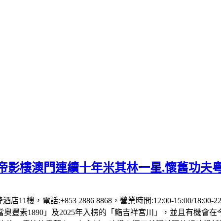
】帝影樓澳門連續十年米其林一星.懷舊功夫
1樓，電話:+853 2886 8868，營業時間:12:00-15:00/18:00
「當奧豐素1890」及2025年入榜的「鮨吉祥宮川」，並且有機