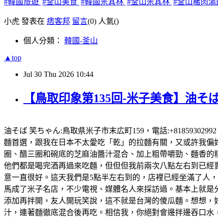
#韓國旅遊
#釜山美食
#韓國米其林
#釜山米其林
#釜山豬肉湯
小虎 發表在
痞客邦
留言
(0)
人氣(
)
個人分類：
韓國-釜山
▲top
Jul
30
Thu
2026
10:44
【鳥取印象第135回-米子美食】油そば
油そば 笑ちゃん:鳥取県米子市末広町159，電話:+81859302
麵首選，跟我在日本不太愛吃「乾」的拉麵有關，又或許我偏好有
圈、醋三圈和碗底的芝麻油醬汁混合、加上粗帶嚼勁、麵香的粗
他們都是喝完酒再過來吃麵，但但但我前兩次八點左右到已經賣完
意一直很好。這天我們是5點半左右到的，店裡已經坐滿了人
馬成了米子名店，不少電視、媒體名人來採訪過。基本上就是
添加再拌開，友人開玩笑說，這不就是台灣的傻瓜麵。想想，好想
汁，連著麵徹底混合後再吃。相信我，你絕對會邊拌邊吞口水，就