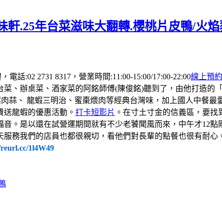
軒.25年台菜滋味大翻轉.櫻桃片皮鴨/火
 2731 8317，營業時間:11:00-15:00/17:00-22:00
線上預
台菜、辦桌菜、酒家菜的阿銘師傅(陳俊銘)聽到了，由他打造的
螺肉蒜、 龍蝦三明治、蜜棗煨肉等經典台灣味，加上國人中餐
費送龍蝦的優惠活動。
打卡短影片
。在寸土寸金的信義區，要找
福音。是以還在試營運期間就有不少老饕聞風而來，中午才12點
天服務我們的店員也都很親切，看他們對長輩的點餐也很有耐心
//reurl.cc/1l4W49
鴨