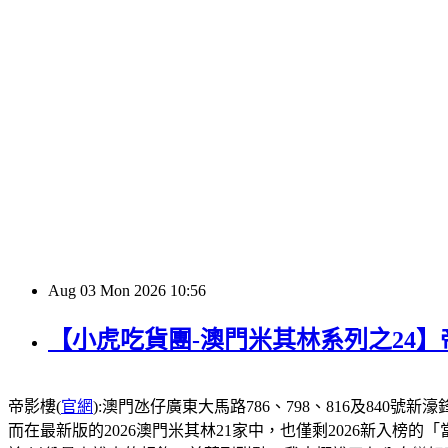
Aug
03
Mon
2026
10:56
【小虎吃貨團-澳門米其林系列之24
帝影樓(
官網
):澳門氹仔廣東大馬路786、798、816及840號新濠鋒酒店1
而在最新版的2026澳門米其林21家中，也僅剩2026新入榜的