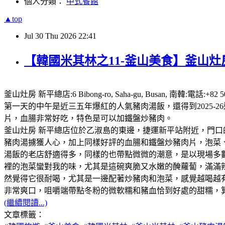
個人分類：
中式餐館
▲top
Jul
30
Thu
2026
22:41
【韓國米其林之11-釜山美食】釜山灶房
釜山灶房 新平總店:6 Bibong-ro, Saha-gu, Busan,
第一天的中午是近三五年爆紅的人氣豬肉湯飯，還得到2025
片，血腸非常好吃，特色是可以加鐵盤炒豬肉。
釜山灶房 新平總店位於乙淑島的東邊，捷運新平站附近，門口
豬肉湯擄獲人心，加上同樣好評的血腸和鐵盤炒豬肉片，泡菜、咖
湯飯的老店舒適得多，同樣的也帶點微微的潮意，是以現場多
裡的泡菜蠻對我的味，尤其是這碗爽脆又水嫩的醃蘿蔔，滿滿
然覺得它很耐喝，尤其是一邊配著炒豬肉和泡菜，感覺越喝越
非常爽口，咀嚼端帶點冬粉的微軟糯和豬血恰到好處的甜糯，
(繼續閱讀...)
文章標籤：