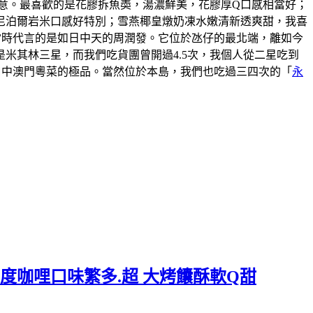
意。最喜歡的是花膠拆魚𡙡，湯濃鮮美，花膠厚Q口感相當好；
尼泊爾岩米口感好特別；雪燕椰皇燉奶凍水嫩清新透爽甜，我喜
說當時代言的是如日中天的周潤發。它位於氹仔的最北端，離如今
米其林三星，而我們吃貨團曾開過4.5次，我個人從二星吃到
口中澳門粵菜的極品。當然位於本島，我們也吃過三四次的「
永
度咖哩口味繁多.超 大烤饢酥軟Q甜