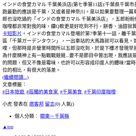
インドの食堂カマル 千葉美浜店(第七季第11話):千葉県千葉市美浜区幸
跑最勤的應該是千葉，又或者是神奈川。是以如果要整理一篇
郎也沒吃過的「インドの食堂カマル 千葉美浜店」，五郎粉粉
咖哩都非常對我的味，饢Q軟更是好吃到不行，餅香、油甜就
卡短影片
。インドの食堂カマル登場於第7季第十一話，離千
區「千葉ガーデンタウン」，一出車站的大馬路就可以看見。如
哩，但那時是非營業時間所以五郎沒吃到，於是下樓才發現早
為什麼精神上有一點戰戰競競...要不是節目中曾出現，我應該
的問題，但又不像是霉味，也許可以形容成印度人的體味?當時，
位的相比，有很大的落差。
(繼續閱讀...)
文章標籤：
#日本旅遊
#孤獨的美食家
#千葉美食
#千葉印度咖哩
小虎 發表在
痞客邦
留言
(0)
人氣(
)
個人分類：
關東－千葉縣
▲top