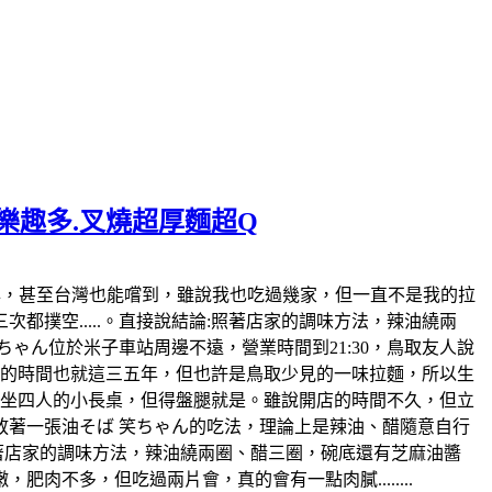
麵樂趣多.叉燒超厚麵超Q
日本也風行好幾年，甚至台灣也能嚐到，雖說我也吃過幾家，但一直不是我的拉
撲空.....。直接說結論:照著店家的調味方法，辣油繞兩
ゃん位於米子車站周邊不遠，營業時間到21:30，鳥取友人說
開店的時間也就這三五年，但也許是鳥取少見的一味拉麵，所以生
各坐四人的小長桌，但得盤腿就是。雖說開店的時間不久，但立
著一張油そば 笑ちゃん的吃法，理論上是辣油、醋隨意自行
照著店家的調味方法，辣油繞兩圈、醋三圈，碗底還有芝麻油醬
不多，但吃過兩片會，真的會有一點肉膩........