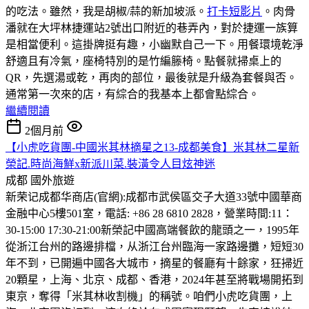
的吃法。雖然，我是胡椒/蒜的新加坡派。
打卡短影片
。肉骨
潘就在大坪林捷運站2號出口附近的巷弄內，對於捷運一族算
是相當便利。這掛牌挺有趣，小幽默自己一下。用餐環境乾淨
舒適且有冷氣，座椅特別的是竹編籐椅。點餐就掃桌上的
QR，先選湯或乾，再肉的部位，最後就是升級為套餐與否。
通常第一次來的店，有綜合的我基本上都會點綜合。
繼續閱讀
2個月前
【小虎吃貨團-中國米其林摘星之13-成都美食】米其林二星新
榮記.時尚海鮮x新派川菜.裝潢令人目炫神迷
成都
國外旅遊
新荣记成都华商店(官網):成都市武侯區交子大道33號中國華商
金融中心5樓501室，電話: +86 28 6810 2828，營業時間:11：
30-15:00 17:30-21:00
新榮記中國高端餐飲的龍頭之一，1995年
從浙江台州的路邊排檔，从浙江台州臨海一家路邊攤，短短30
年不到，已開遍中國各大城市，摘星的餐廳有十餘家，狂掃近
20顆星，上海、北京、成都、香港，2024年甚至將戰場開拓到
東京，奪得「米其林收割機」的稱號。咱們小虎吃貨團，上