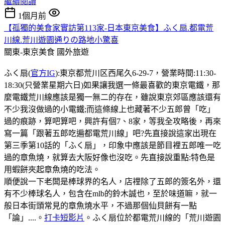
繼續閱讀
1個月前
【孤獨的美食家實訪第113家-日本東京美食】ふく扇.都電荒
川線.荒川遊園通りの路地小驚喜
關東-東京美食
國外旅遊
ふく扇(
官方IG
):東京都荒川区西尾久6-29-7，營業時間:11:30-
18:30(只營業星期六日)如果讓我選一條最喜歡的東京電鐵，那
麼電鐵荒川線應該是獨一無二的存在，雖說東京郊區應該還有
不少我沒做過的小電鐵;而這條線上也藏著不少五郎曾「吃」
過的痕跡，算吧算吧，興許有個7、8家，等我全攻略後，再來
寫一篇「跟著五郎吃遍都電荒川線」吧?先直接說這家出現在
第三季第10話的「ふく扇」，印象中應該是節目裡五郎唯一吃
過的章魚燒，就算去大阪好像也沒吃。先直接說重點:特色是
用蝦餅夾起章魚燒的吃法。
順便說一下老闆是棒球界的名人，店𥚃除了五郎的簽名外，還
有不少棒球名人，包含在mlb的鈴木誠也，至於味道嘛，就一
般日本街頭常見的章魚燒水平，不過那個仙貝餅有一點
「論」....。
打卡短影片
。ふく扇位於都電荒川線的「荒川遊園