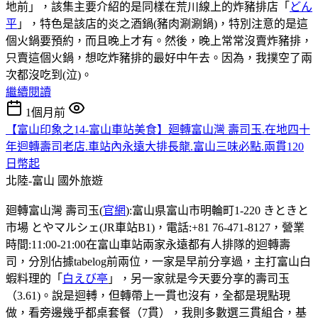
地前」，該集主要介紹的是同樣在荒川線上的炸豬排店「
どん
平
」，特色是該店的炎之酒鍋(豬肉涮涮鍋)，特別注意的是這
個火鍋要預約，而且晚上才有。然後，晚上常常沒賣炸豬排，
只賣這個火鍋，想吃炸豬排的最好中午去。因為，我撲空了兩
次都沒吃到(泣)。
繼續閱讀
1個月前
【富山印象之14-富山車站美食】廻轉富山灣 壽司玉.在地四十
年迴轉壽司老店.車站內永遠大排長龍.富山三味必點.兩貫120
日幣起
北陸-富山
國外旅遊
廻轉富山灣 壽司玉(
官網
):富山県富山市明輪町1-220 きときと
市場 とやマルシェ(JR車站B1)，電話:+81 76-471-8127，營業
時間:11:00-21:00在富山車站兩家永遠都有人排隊的迴轉壽
司，分別佔據tabelog前兩位，一家是早前分享過，主打富山白
蝦料理的「
白えび亭
」，另一家就是今天要分享的壽司玉
（3.61)。說是迴𨍭，但轉帶上一貫也沒有，全都是現點現
做，看旁邊幾乎都桌套餐（7貫），我則多數選三貫組合，基