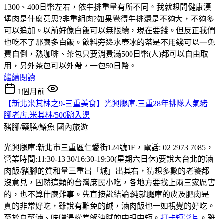
1300、400日幣左右，依牛排重量有所不同。我就想問健康漢
堡肉是什麼意思?非重組肉?如果覺得牛排還是不夠大，不夠多
可以追加。以前好像白飯可以無限續，現在要錢。但反正我們
也吃不了那麼多白飯。飲料旁邊水壺冰的茶是不用錢可以一免
費自倒，熱咖啡、茶包只要消費滿500日幣(人)都可以自由取
用，另外茶包可以外帶，一包50日幣。
繼續閱讀
1個月前
【新北米其林之9-三重美食】光興腿庫.三重28年排隊人氣豬
腳老店.米其林/500碗入選
豬腳/藥膳/鱔魚
國內旅遊
光興腿庫:新北市三重區仁愛街124號1F，電話: 02 2973 7085，
營業時間:11:30-13:30/16:30-19:30(星期六日休)要說大台北的滷
肉飯/豬腳的質和量三重出「城」出其右，猜想多數的老饕都
沒意見，固然這類的台灣庶民小吃，各地方要找上兩三家厲害
的，也不算什麼難事。先直接說結論:純就腿庫的皮及肥肉是
真的非常好吃，雖說有難免的鹹，滷肉飯也一如視覺的好吃。
至於白菜滷、味噌湯權當解油膩的中規中矩。
打卡短影片
。雖