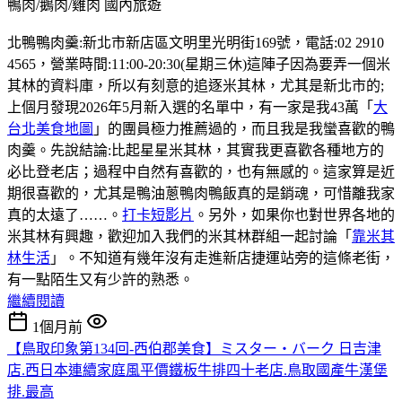
鴨肉/鵝肉/雞肉
國內旅遊
北鴨鴨肉羹:新北市新店區文明里光明街169號，電話:02 2910
4565，營業時間:11:00-20:30(星期三休)這陣子因為要弄一個米
其林的資料庫，所以有刻意的追逐米其林，尤其是新北市的;
上個月發現2026年5月新入選的名單中，有一家是我43萬「
大
台北美食地圖
」的團員極力推薦過的，而且我是我蠻喜歡的鴨
肉羹。先說結論:比起星星米其林，其實我更喜歡各種地方的
必比登老店；過程中自然有喜歡的，也有無感的。這家算是近
期很喜歡的，尤其是鴨油蔥鴨肉鴨飯真的是銷魂，可惜離我家
真的太遠了……。
打卡短影片
。另外，如果你也對世界各地的
米其林有興趣，歡迎加入我們的米其林群組一起討論「
靠米其
林生活
」。不知道有幾年沒有走進新店捷運站旁的這條老街，
有一點陌生又有少許的熟悉。
繼續閱讀
1個月前
【鳥取印象第134回-西伯郡美食】ミスター・バーク 日吉津
店.西日本連續家庭風平價鐵板牛排四十老店.鳥取國產牛漢堡
排.最高