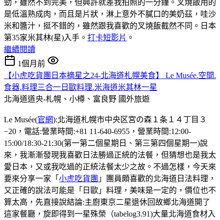
勁，雖然不到完美，但興許就差我拍照的一分鐘。叉燒飯用的
是低溫熟成肉，而且是片狀，淋上意外不膩口的美奶茲，哇沙
米和醬汁，挺不錯的，雖然跟我喜歡的叉燒飯截然不同。日本
第35家米其林(星)入手。
打卡短影片
。
繼續閱讀
1個月前
【小虎吃貨團日本摘星之24-北海道札幌美食】 Le Musée.空間.
食器.料理三合一日歐料理.米海道米其林一星
北海道道央-札幌、小樽、富良野
國外旅遊
Le Musée(
官網
):北海道札幌市中央区宮の森１条１４丁目３
−20，電話:營業時間:+81 11-640-6955，營業時間:12:00-
15:00/18:30-21:30(第一第二個星期日、第三第四個星期一)說
來，我漸漸發現我喜歡日法勝過正統的法餐，但猜想也是我太
愛日本，又或我吃過的正統法餐太少之故。不過怎樣，今天來
要來分享一家「
小虎吃貨團
」團員頗喜歡的北海道日法料理，
又正確的說法可能是「日歐」料理，美味是一定的，價位也不
算太高，先直接說結論:主廚東京二星退休回故鄉北海道開了
這家餐廳，旋即得到一星殊榮（tabelog3.91)大量北海道食材入