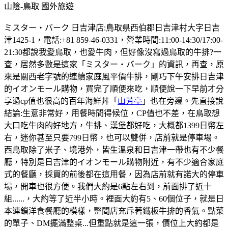
山陰-鳥取
國外旅遊
ミスター・バーク 日吉津店:鳥取県西伯郡日吉津村大字日吉
津1425-1，電話:+81 859-46-0331，營業時間:11:00-14:30/17:00-
21:30都說我愛鳥取，也愛牛肉，但好像沒寫過鳥取的牛排?一
查，居然多數是這家「ミスター・バーク」的資訊，再查，原
來是關西老字號的連續家庭風平價牛排，剛巧下午安排日吉津
的イオンモール購物，買完了順便來吃，順便說一下早前才分
享過cp值也很高的百年海鮮丼「
山芳亭
」也在旁邊。先直接說
結論:生意非常好，用餐時間得候位，CP值也不差，在鳥取想
大口吃牛肉的好地方，牛排、漢堡都好吃，大概都1399日幣左
右，迷你甚至只要799日幣，也可以雙併，店前就是停車場。
西鳥取除了米子、境港外，皆生溫泉和日吉津一帶也有不少餐
廳，特別是日吉津的イオンモール購物附近，有不少適合家庭
式的餐廳，採買的前後都在這用餐，因為店前就有諾大的停車
場，開車也很方便。我們大約是6點左右到，前面排了近十
組......，大約等了近半小時。裡面大約有5、60個位子，就是日
本連鎖洋食餐廳的模樣，整間店充斥著鐵板牛排的香氣。點菜
的單子、DM擺滿整桌...但重點就是這一張，價位上大約都是