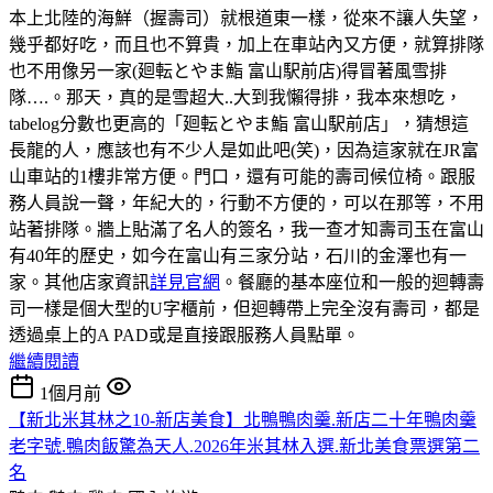
本上北陸的海鮮（握壽司）就根道東一樣，從來不讓人失望，
幾乎都好吃，而且也不算貴，加上在車站內又方便，就算排隊
也不用像另一家(廻転とやま鮨 富山駅前店)得冒著風雪排
隊….。那天，真的是雪超大..大到我懶得排，我本來想吃，
tabelog分數也更高的「廻転とやま鮨 富山駅前店」，猜想這
長龍的人，應該也有不少人是如此吧(笑)，因為這家就在JR富
山車站的1樓非常方便。門口，還有可能的壽司候位椅。跟服
務人員說一聲，年紀大的，行動不方便的，可以在那等，不用
站著排隊。牆上貼滿了名人的簽名，我一查才知壽司玉在富山
有40年的歷史，如今在富山有三家分站，石川的金澤也有一
家。其他店家資訊
詳見官網
。餐廳的基本座位和一般的迴轉壽
司一樣是個大型的U字櫃前，但迴轉帶上完全沒有壽司，都是
透過桌上的A PAD或是直接跟服務人員點單。
繼續閱讀
1個月前
【新北米其林之10-新店美食】北鴨鴨肉羹.新店二十年鴨肉羹
老字號.鴨肉飯驚為天人.2026年米其林入選.新北美食票選第二
名