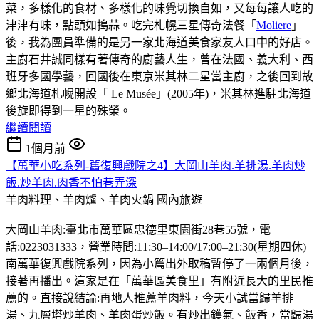
菜，多樣化的食材、多樣化的味覺切換自如，又每每讓人吃的
津津有味，點頭如搗蒜。吃完札幌三星傳奇法餐「
Moliere
」
後，我為團員準備的是另一家北海道美食家友人口中的好店。
主廚石井誠同樣有著傳奇的廚藝人生，曾在法國、義大利、西
班牙多國學藝，回國後在東京米其林二星當主廚，之後回到故
鄉北海道札幌開設「 Le Musée」(2005年)，米其林進駐北海道
後旋即得到一星的殊榮。
繼續閱讀
1個月前
【萬華小吃系列-舊復興戲院之4】大岡山羊肉.羊排湯.羊肉炒
飯.炒羊肉.肉香不怕巷弄深
羊肉料理、羊肉爐、羊肉火鍋
國內旅遊
大岡山羊肉:臺北市萬華區忠德里東園街28巷55號，電
話:0223031333，營業時間:11:30–14:00/17:00–21:30(星期四休)
南萬華復興戲院系列，因為小篇出外取稿暫停了一兩個月後，
接著再播出。這家是在「
萬華區美食里
」有附近長大的里民推
薦的。直接說結論:再地人推薦羊肉料，今天小試當歸羊排
湯、九層塔炒羊肉、羊肉蛋炒飯。有炒出鑊氣、飯香，當歸湯