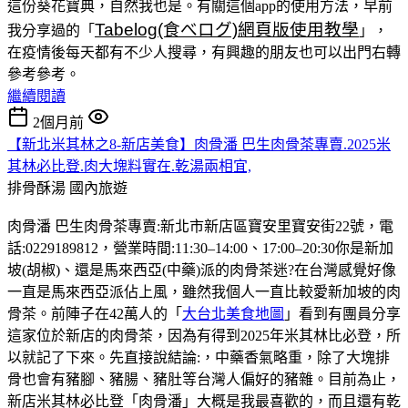
這份葵花寶典，自然我也是。有關這個app的使用方法，早前
Tabelog(食べログ)網頁版使用教學
我分享過的「
」，
在疫情後每天都有不少人搜尋，有興趣的朋友也可以出門右轉
參考參考。
繼續閱讀
2個月前
【新北米其林之8-新店美食】肉骨潘 巴生肉骨茶專賣.2025米
其林必比登.肉大塊料實在.乾湯兩相宜,
排骨酥湯
國內旅遊
肉骨潘 巴生肉骨茶專賣:新北市新店區寶安里寶安街22號，電
話:0229189812，營業時間:11:30–14:00、17:00–20:30你是新加
坡(胡椒)、還是馬來西亞(中藥)派的肉骨茶迷?在台灣感覺好像
一直是馬來西亞派佔上風，雖然我個人一直比較愛新加坡的肉
骨茶。前陣子在42萬人的「
大台北美食地圖
」看到有團員分享
這家位於新店的肉骨茶，因為有得到2025年米其林比必登，所
以就記了下來。先直接說結論:，中藥香氣略重，除了大塊排
骨也會有豬腳、豬腸、豬肚等台灣人偏好的豬雜。目前為止，
新店米其林必比登「肉骨潘」大概是我最喜歡的，而且還有乾