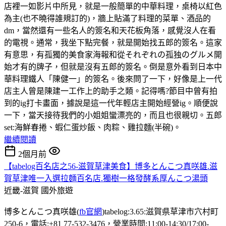
店裡一如影片中所見，就是一般簡單的中華料理，桌椅以紅色
為主(也不曉得誰規訂的)，牆上貼滿了料理的菜單、酒品的
dm，當然還有一些名人的簽名和天花板角落，感覺沒人在看
的電視。通常，我坐下點完餐，就是開始找五郎的簽名。這家
有意思，有孤獨的美食家海報和從それぞれの孤独のグルメ開
始才有的牌子，但就是沒有五郎的簽名。倒是意外看到日本中
華料理鐵人「陳健一」的簽名。後來問了一下，好像是上一代
店主人曾是陳建一工作上的助手之類。記得嗎?節目中曾有拍
到的ig打卡畫面，據說是這一代年輕店主開始經營ig。順便說
一下，當天接待我們的小姐姐蠻漂亮的，而且也很親切。五郎
set:海鮮春捲、蝦仁蛋炒飯、肉粽、雞拉麵(半碗)。
繼續閱讀
2個月前
【tabelog百名店之56-滋賀草津美食】博多とんこつ真咲雄.滋
賀草津唯一入選拉麵百名店.獨樹一格發酵系厚んこつ湯頭
近畿-滋賀
國外旅遊
博多とんこつ真咲雄(
fb官網
)tabelog:3.65:滋賀県草津市穴村町
250-6，電話:+81 77-532-3476，營業時間:11:00-14:30/17:00-