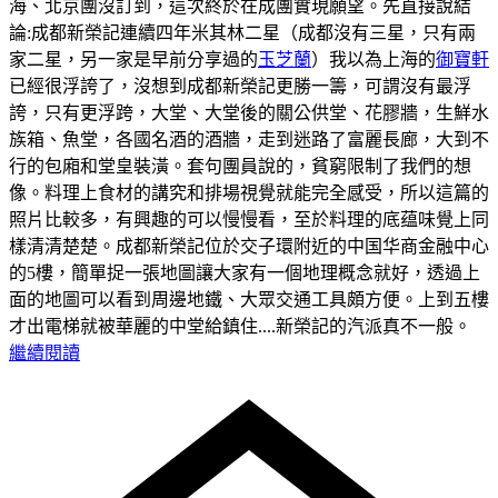
海、北京團沒訂到，這次終於在成團實現願望。先直接說結
論:成都新榮記連續四年米其林二星（成都沒有三星，只有兩
家二星，另一家是早前分享過的
玉芝蘭
）我以為上海的
御寶軒
已經很浮誇了，沒想到成都新榮記更勝一籌，可謂沒有最浮
誇，只有更浮跨，大堂、大堂後的關公供堂、花膠牆，生鮮水
族箱、魚堂，各國名酒的酒牆，走到迷路了富麗長廊，大到不
行的包廂和堂皇裝潢。套句團員說的，貧窮限制了我們的想
像。料理上食材的講究和排場視覺就能完全感受，所以這篇的
照片比較多，有興趣的可以慢慢看，至於料理的底蕴味覺上同
樣清清楚楚。
成都新榮記位於交子環附近的中国华商金融中心
的5樓，簡單捉一張地圖讓大家有一個地理概念就好，透過上
面的地圖可以看到周邊地鐵、大眾交通工具頗方便。
上到五樓
才出電梯就被華麗的中堂給鎮住....新榮記的汽派真不一般。
繼續閱讀