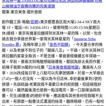
米其林一星.TABELOG東京拉麵百名店.絕品招牌擔擔麵.花椒
山椒辣油芝麻醬肉醬的完美湯頭
關東-東京美食
國外旅遊
創作麵工房 鳴龍(
官網
):東京都豊島区南大塚2-34-4 SKY南大
塚 1F，電話:+81 3-6304-1811，營業時間:11:00-15:30(星期日
休)曾經，東京有幾家拉麵得到米其林一星的殊，以榮，包含
過去我分享過世界第一家得米其林星星的「
Japanese Soba
Noodles 蔦
」及隔年跟上的「
金色不如歸
」、今天要分享的鳴
龍、以及老搶不到位子的「銀座八五」。不過，近年米其林已
將拉麵的星星全取消。不管怎樣，畢竟曾經連續五年得過一
星。早前，曾兩次到鳴龍想碰碰運氣，都因為排太長而作罷，
前陣子我那38萬的FB社團「
日本美食旅遊地圖
」團員有人分
享，2026改成每日早上八點可以先拿號碼牌，於是一大早過去
(7:45)一個人也沒有，一度以為今日店休..幸好最後拿到1號的
排頭。先說結論:老實說我不喜歡日本的担担麵，但這碗我好
像可以，雖然最後湯也是剩一點沒喝完。第一口是辣油與肉
醬、花生(麻醬香)的絕妙平衡，應該還有其他食材但我喝不太
出來，有那麼一點像法式濃湯的絲滑。麵條極細，仍有一點咬