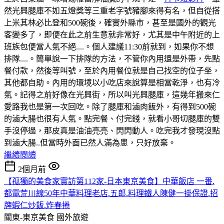
然光興腿庫不如五燈獎等三重老字號豬腳來得有名，但自從搭
上米其林必比登和500碗後，確實外縣市，甚至是國外的觀光
客變多了，即便在此之前生意就非常好，尤其是中午附近的上
班族包便當人氣不絕....。個人建議11:30前就到，如果你不想
排隊....。簡單說一下排隊的方法，不管你內用還是外帶，先點
餐付款，然後等叫號，至於內用餐位就是自己找空的位子坐，
其他都自助。內用的環境以小吃店來說算是相當乾淨，也有冷
氣。記得之前好像在光興街，所以叫光興腿庫，這幾年搬來仁
愛路我也是第一次回吃。除了腿庫和滷肉飯外，有得到500碗
的滷大腸也很有人氣。點完餐、付完錢，就看小哥切腿庫的雙
手沒停過，那皮真是油油亮亮、閃閃動人。吃完我才發現沒點
到滷大腸..但當時外面已然人滿為患，只好放棄。
繼續閱讀
2個月前
【孤獨的美食家實訪第112家-日本東京美食】中華飯店 一番.
都電荒川線50年中華料理老店.五郎.料理鐵人陳健一掛保證.招
牌蝦仁炒飯.炸春捲
關東-東京美食
國外旅遊