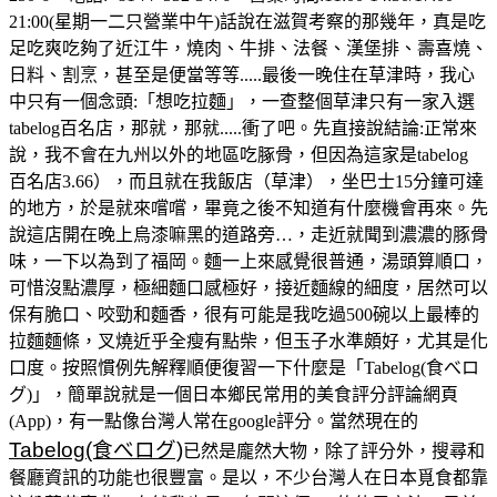
21:00(星期一二只營業中午)話說在滋賀考察的那幾年，真是吃
足吃爽吃夠了近江牛，燒肉、牛排、法餐、漢堡排、壽喜燒、
日料、割烹，甚至是便當等等.....最後一晚住在草津時，我心
中只有一個念頭:「想吃拉麵」，一查整個草津只有一家入選
tabelog百名店，那就，那就.....衝了吧。先直接說結論:正常來
說，我不會在九州以外的地區吃䐁骨，但因為這家是tabelog
百名店3.66），而且就在我飯店（草津），坐巴士15分鐘可達
的地方，於是就來嚐嚐，畢竟之後不知道有什麼機會再來。先
說這店開在晚上烏漆嘛黑的道路旁…，走近就聞到濃濃的豚骨
味，一下以為到了福岡。麵一上來感覺很普通，湯頭算順口，
可惜沒點濃厚，極細麵口感極好，接近麵線的細度，居然可以
保有脆口、咬勁和麵香，很有可能是我吃過500碗以上最棒的
拉麵麵條，叉燒近乎全瘦有點柴，但玉子水準頗好，尤其是化
口度。按照慣例先解釋順便復習一下什麼是「Tabelog(食べロ
グ)」，簡單說就是一個日本鄉民常用的美食評分評論網頁
(App)，有一點像台灣人常在google評分。當然現在的
Tabelog(食べログ)
已然是龐然大物，除了評分外，搜尋和
餐廳資訊的功能也很豐富。是以，不少台灣人在日本覓食都靠