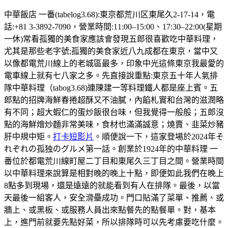
中華飯店 一番(tabelog3.68):東京都荒川区東尾久2-17-14，電
話:+81 3-3892-7090，營業時間:11:00–15:00、17:30–22:00(星期
一休)常看孤獨的美食家應該會發現五郎很喜歡吃中華料理，
尤其是那些老字號;孤獨的美食家近八九成都在東京，當中又
以像都電荒川線上的老城區最多，印象中光這條東京我最愛的
電車線上就有七八家之多。先直接說重點:東京五十年人氣排
隊中華料理（tabog3.68)連陳建一等料理鐵人都是座上賓。五
郎點的招牌海鮮春捲超酥又不油膩，內餡札實和台灣的滋潤略
有不同；超大蝦仁的蛋炒飯很台味，但我覺得一般般；五郎沒
點的海鮮燴炒麵非常美味，食材也滿滿誠意；燒賣、韭菜炒豬
肝中規中矩。
打卡短影片
。順便說一下，這家登場於2024年そ
れぞれの孤独のグルメ第一話。創業於1924年的中華料理 一
番位於都電荒川線町屋二丁目和東尾久三丁目之間。營業時間
以中華料理來說算是相對晚的晚上十點，即便如此我們在晚上
8點多到現場，還是遠遠的就能看到有人在排隊。最後，以當
天最後一組客人，安全滑壘成功。門口貼滿了菜單、推薦、或
牆上、或黑板、或服務人員出來點餐先的點餐單。對，基本
上，進門前就要先點好菜，所以排隊時可以先考慮要吃什麼。