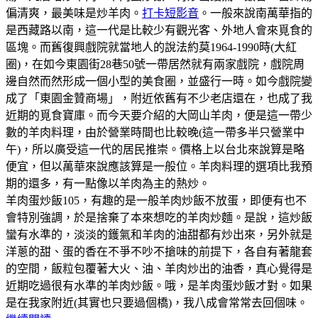
偏清爽，最美味是炒羊肉。
打卡短影音
。一般來說南萬華指的
是西藏路以南，這一代是比較少有觀光客、外地人會來覓食的
區塊。而舊復興戲院就當地人的說法約莫1964-1990時(大紅
圈)，在如今東園街28巷50號一帶居然就有兩家戲院，戲院周
邊自然而然形成一個小型的美食圈，並盛行一時。如今戲院變
成了「東園金贊商場」，附近依舊有不少老店還在，也成了我
近期的覓食寶庫。而今天要介紹的大岡山羊肉，便是這一帶少
數的羊肉料理，由於營業時間也比較晚(這一帶多半只營業中
午)，所以廣受這一代的居民推崇。價格上以台北來說算是略
便宜，但以萬華來說應該算是一般位。羊肉料理的選項比我預
期的還多，有一點像以羊肉為主的熱炒。
羊肉蛋炒飯105，有趣的是一般羊肉炒飯不放蛋，即便有也不
會特別強調，於是捨棄了本來想吃的羊肉炒麵。是說，這炒飯
蠻有水準的，淡淡的鑊氣和羊肉的油甜都有炒出來，另外就是
洋蔥的甜、蛋的香在不爭不吵不搶味的前提下，各自有著龍套
的空間，飯粒包覆著大火、油、羊肉炒出的油香，真心覺得是
近期吃過很有水準的羊肉炒飯。哦，是羊肉蛋炒飯才對。如果
是在我家附近(其實也只要過個橋)，我八成會常常去回個味。