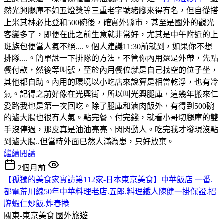
然光興腿庫不如五燈獎等三重老字號豬腳來得有名，但自從搭
上米其林必比登和500碗後，確實外縣市，甚至是國外的觀光
客變多了，即便在此之前生意就非常好，尤其是中午附近的上
班族包便當人氣不絕....。個人建議11:30前就到，如果你不想
排隊....。簡單說一下排隊的方法，不管你內用還是外帶，先點
餐付款，然後等叫號，至於內用餐位就是自己找空的位子坐，
其他都自助。內用的環境以小吃店來說算是相當乾淨，也有冷
氣。記得之前好像在光興街，所以叫光興腿庫，這幾年搬來仁
愛路我也是第一次回吃。除了腿庫和滷肉飯外，有得到500碗
的滷大腸也很有人氣。點完餐、付完錢，就看小哥切腿庫的雙
手沒停過，那皮真是油油亮亮、閃閃動人。吃完我才發現沒點
到滷大腸..但當時外面已然人滿為患，只好放棄。
繼續閱讀
2個月前
【孤獨的美食家實訪第112家-日本東京美食】中華飯店 一番.
都電荒川線50年中華料理老店.五郎.料理鐵人陳健一掛保證.招
牌蝦仁炒飯.炸春捲
關東-東京美食
國外旅遊