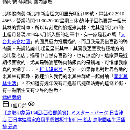
鴨肉/鵝肉/雞肉
國內旅遊
北鴨鴨肉羹:新北市新店區文明里光明街169號，電話:02 2910
4565，營業時間:11:00-20:30(星期三休)這陣子因為要弄一個米
其林的資料庫，所以有刻意的追逐米其林，尤其是新北市的;
上個月發現2026年5月新入選的名單中，有一家是我43萬「
大
台北美食地圖
」的團員極力推薦過的，而且我是我蠻喜歡的鴨
肉羹。先說結論:比起星星米其林，其實我更喜歡各種地方的
必比登老店；過程中自然有喜歡的，也有無感的。這家算是近
期很喜歡的，尤其是鴨油蔥鴨肉鴨飯真的是銷魂，可惜離我家
真的太遠了……。
打卡短影片
。另外，如果你也對世界各地的
米其林有興趣，歡迎加入我們的米其林群組一起討論「
靠米其
林生活
」。不知道有幾年沒有走進新店捷運站旁的這條老街，
有一點陌生又有少許的熟悉。
繼續閱讀
1個月前
【鳥取印象第134回-西伯郡美食】ミスター・バーク 日吉津
店.西日本連續家庭風平價鐵板牛排四十老店.鳥取國產牛漢堡
排.最高