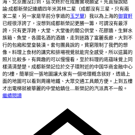
海、北京團沒訂到，這次終於在成團實現願望。先直接說結
論:成都新榮記連續四年米其林二星（成都沒有三星，只有兩
家二星，另一家是早前分享過的
玉芝蘭
）我以為上海的
御寶軒
已經很浮誇了，沒想到成都新榮記更勝一籌，可謂沒有最浮
誇，只有更浮跨，大堂、大堂後的關公供堂、花膠牆，生鮮水
族箱、魚堂，各國名酒的酒牆，走到迷路了富麗長廊，大到不
行的包廂和堂皇裝潢。套句團員說的，貧窮限制了我們的想
像。料理上食材的講究和排場視覺就能完全感受，所以這篇的
照片比較多，有興趣的可以慢慢看，至於料理的底蕴味覺上同
樣清清楚楚。
成都新榮記位於交子環附近的中国华商金融中心
的5樓，簡單捉一張地圖讓大家有一個地理概念就好，透過上
面的地圖可以看到周邊地鐵、大眾交通工具頗方便。
上到五樓
才出電梯就被華麗的中堂給鎮住....新榮記的汽派真不一般。
繼續閱讀