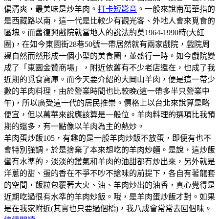
偏清爽，最美味是炒羊肉。
打卡短影音
。一般來說南萬華指的
是西藏路以南，這一代是比較少有觀光客、外地人會來覓食的
區塊。而舊復興戲院就當地人的說法約莫1964-1990時(大紅
圈)，在如今東園街28巷50號一帶居然就有兩家戲院，戲院周
邊自然而然形成一個小型的美食圈，並盛行一時。如今戲院變
成了「東園金贊商場」，附近依舊有不少老店還在，也成了我
近期的覓食寶庫。而今天要介紹的大岡山羊肉，便是這一帶少
數的羊肉料理，由於營業時間也比較晚(這一帶多半只營業中
午)，所以廣受這一代的居民推崇。價格上以台北來說算是略
便宜，但以萬華來說應該算是一般位。羊肉料理的選項比我預
期的還多，有一點像以羊肉為主的熱炒。
羊肉蛋炒飯105，有趣的是一般羊肉炒飯不放蛋，即便有也不
會特別強調，於是捨棄了本來想吃的羊肉炒麵。是說，這炒飯
蠻有水準的，淡淡的鑊氣和羊肉的油甜都有炒出來，另外就是
洋蔥的甜、蛋的香在不爭不吵不搶味的前提下，各自有著龍套
的空間，飯粒包覆著大火、油、羊肉炒出的油香，真心覺得是
近期吃過很有水準的羊肉炒飯。哦，是羊肉蛋炒飯才對。如果
是在我家附近(其實也只要過個橋)，我八成會常常去回個味。