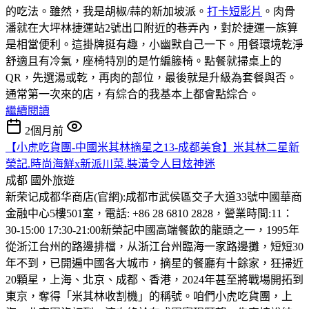
的吃法。雖然，我是胡椒/蒜的新加坡派。
打卡短影片
。肉骨
潘就在大坪林捷運站2號出口附近的巷弄內，對於捷運一族算
是相當便利。這掛牌挺有趣，小幽默自己一下。用餐環境乾淨
舒適且有冷氣，座椅特別的是竹編籐椅。點餐就掃桌上的
QR，先選湯或乾，再肉的部位，最後就是升級為套餐與否。
通常第一次來的店，有綜合的我基本上都會點綜合。
繼續閱讀
2個月前
【小虎吃貨團-中國米其林摘星之13-成都美食】米其林二星新
榮記.時尚海鮮x新派川菜.裝潢令人目炫神迷
成都
國外旅遊
新荣记成都华商店(官網):成都市武侯區交子大道33號中國華商
金融中心5樓501室，電話: +86 28 6810 2828，營業時間:11：
30-15:00 17:30-21:00
新榮記中國高端餐飲的龍頭之一，1995年
從浙江台州的路邊排檔，从浙江台州臨海一家路邊攤，短短30
年不到，已開遍中國各大城市，摘星的餐廳有十餘家，狂掃近
20顆星，上海、北京、成都、香港，2024年甚至將戰場開拓到
東京，奪得「米其林收割機」的稱號。咱們小虎吃貨團，上