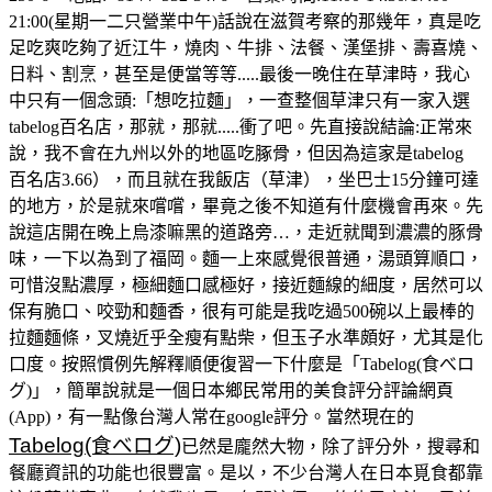
21:00(星期一二只營業中午)話說在滋賀考察的那幾年，真是吃
足吃爽吃夠了近江牛，燒肉、牛排、法餐、漢堡排、壽喜燒、
日料、割烹，甚至是便當等等.....最後一晚住在草津時，我心
中只有一個念頭:「想吃拉麵」，一查整個草津只有一家入選
tabelog百名店，那就，那就.....衝了吧。先直接說結論:正常來
說，我不會在九州以外的地區吃䐁骨，但因為這家是tabelog
百名店3.66），而且就在我飯店（草津），坐巴士15分鐘可達
的地方，於是就來嚐嚐，畢竟之後不知道有什麼機會再來。先
說這店開在晚上烏漆嘛黑的道路旁…，走近就聞到濃濃的豚骨
味，一下以為到了福岡。麵一上來感覺很普通，湯頭算順口，
可惜沒點濃厚，極細麵口感極好，接近麵線的細度，居然可以
保有脆口、咬勁和麵香，很有可能是我吃過500碗以上最棒的
拉麵麵條，叉燒近乎全瘦有點柴，但玉子水準頗好，尤其是化
口度。按照慣例先解釋順便復習一下什麼是「Tabelog(食べロ
グ)」，簡單說就是一個日本鄉民常用的美食評分評論網頁
(App)，有一點像台灣人常在google評分。當然現在的
Tabelog(食べログ)
已然是龐然大物，除了評分外，搜尋和
餐廳資訊的功能也很豐富。是以，不少台灣人在日本覓食都靠