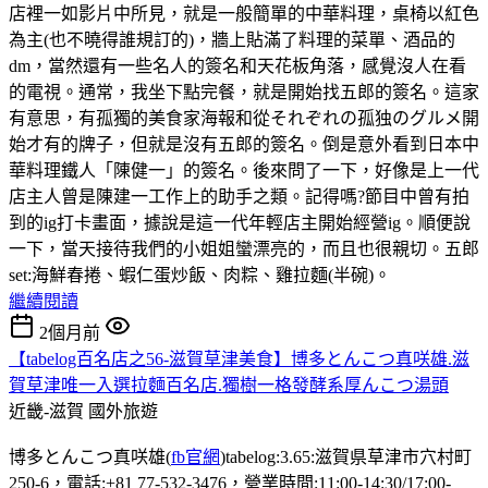
店裡一如影片中所見，就是一般簡單的中華料理，桌椅以紅色
為主(也不曉得誰規訂的)，牆上貼滿了料理的菜單、酒品的
dm，當然還有一些名人的簽名和天花板角落，感覺沒人在看
的電視。通常，我坐下點完餐，就是開始找五郎的簽名。這家
有意思，有孤獨的美食家海報和從それぞれの孤独のグルメ開
始才有的牌子，但就是沒有五郎的簽名。倒是意外看到日本中
華料理鐵人「陳健一」的簽名。後來問了一下，好像是上一代
店主人曾是陳建一工作上的助手之類。記得嗎?節目中曾有拍
到的ig打卡畫面，據說是這一代年輕店主開始經營ig。順便說
一下，當天接待我們的小姐姐蠻漂亮的，而且也很親切。五郎
set:海鮮春捲、蝦仁蛋炒飯、肉粽、雞拉麵(半碗)。
繼續閱讀
2個月前
【tabelog百名店之56-滋賀草津美食】博多とんこつ真咲雄.滋
賀草津唯一入選拉麵百名店.獨樹一格發酵系厚んこつ湯頭
近畿-滋賀
國外旅遊
博多とんこつ真咲雄(
fb官網
)tabelog:3.65:滋賀県草津市穴村町
250-6，電話:+81 77-532-3476，營業時間:11:00-14:30/17:00-