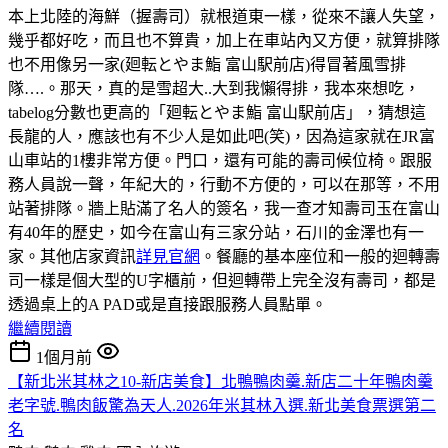
本上北陸的海鮮（握壽司）就根道東一樣，從來不讓人失望，
幾乎都好吃，而且也不算貴，加上在車站內又方便，就算排隊
也不用像另一家(廻転とやま鮨 富山駅前店)得冒著風雪排
隊….。那天，真的是雪超大..大到我懶得排，我本來想吃，
tabelog分數也更高的「廻転とやま鮨 富山駅前店」，猜想這
長龍的人，應該也有不少人是如此吧(笑)，因為這家就在JR富
山車站的1樓非常方便。門口，還有可能的壽司候位椅。跟服
務人員說一聲，年紀大的，行動不方便的，可以在那等，不用
站著排隊。牆上貼滿了名人的簽名，我一查才知壽司玉在富山
有40年的歷史，如今在富山有三家分站，石川的金澤也有一
家。其他店家資訊
詳見官網
。餐廳的基本座位和一般的迴轉壽
司一樣是個大型的U字櫃前，但迴轉帶上完全沒有壽司，都是
透過桌上的A PAD或是直接跟服務人員點單。
繼續閱讀
1個月前
【新北米其林之10-新店美食】北鴨鴨肉羹.新店二十年鴨肉羹
老字號.鴨肉飯驚為天人.2026年米其林入選.新北美食票選第二
名