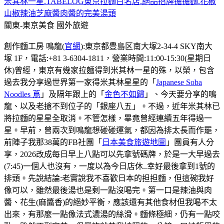
米其林一星.TABELOG東京拉麵百名店.絕品招牌擔擔麵.花椒
山椒辣油芝麻醬肉醬的完美湯頭
關東-東京美食
國外旅遊
創作麵工房 鳴龍(
官網
):東京都豊島区南大塚2-34-4 SKY南大
塚 1F，電話:+81 3-6304-1811，營業時間:11:00-15:30(星期日
休)曾經，東京有幾家拉麵得到米其林一星的殊，以榮，包含
過去我分享過世界第一家得米其林星星的「
Japanese Soba
Noodles 蔦
」及隔年跟上的「
金色不如歸
」、今天要分享的鳴
龍、以及老搶不到位子的「銀座八五」。不過，近年米其林已
將拉麵的星星全取消。不管怎樣，畢竟曾經連續五年得過一
星。早前，曾兩次到鳴龍想碰碰運氣，都因為排太長而作罷，
前陣子我那38萬的FB社團「
日本美食旅遊地圖
」團員有人分
享，2026改成每日早上八點可以先拿號碼牌，於是一大早過去
(7:45)一個人也沒有，一度以為今日店休..幸好最後拿到1號的
排頭。先說結論:老實說我不喜歡日本的担担麵，但這碗我好
像可以，雖然最後湯也是剩一點沒喝完。第一口是辣油與肉
醬、花生(麻醬香)的絕妙平衡，應該還有其他食材但我喝不太
出來，有那麼一點像法式濃湯的絲滑。麵條極細，仍有一點咬