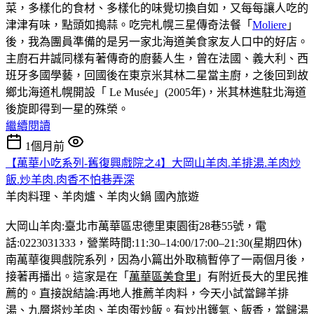
菜，多樣化的食材、多樣化的味覺切換自如，又每每讓人吃的
津津有味，點頭如搗蒜。吃完札幌三星傳奇法餐「
Moliere
」
後，我為團員準備的是另一家北海道美食家友人口中的好店。
主廚石井誠同樣有著傳奇的廚藝人生，曾在法國、義大利、西
班牙多國學藝，回國後在東京米其林二星當主廚，之後回到故
鄉北海道札幌開設「 Le Musée」(2005年)，米其林進駐北海道
後旋即得到一星的殊榮。
繼續閱讀
1個月前
【萬華小吃系列-舊復興戲院之4】大岡山羊肉.羊排湯.羊肉炒
飯.炒羊肉.肉香不怕巷弄深
羊肉料理、羊肉爐、羊肉火鍋
國內旅遊
大岡山羊肉:臺北市萬華區忠德里東園街28巷55號，電
話:0223031333，營業時間:11:30–14:00/17:00–21:30(星期四休)
南萬華復興戲院系列，因為小篇出外取稿暫停了一兩個月後，
接著再播出。這家是在「
萬華區美食里
」有附近長大的里民推
薦的。直接說結論:再地人推薦羊肉料，今天小試當歸羊排
湯、九層塔炒羊肉、羊肉蛋炒飯。有炒出鑊氣、飯香，當歸湯