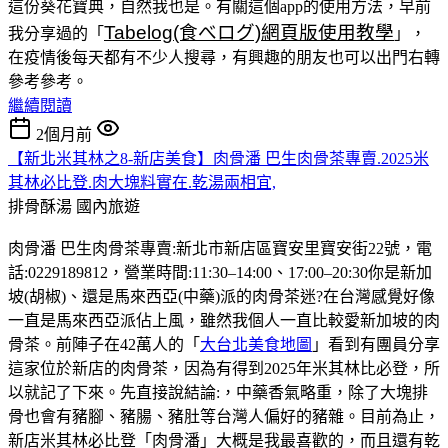
這份葵花寶典，自然我也是。有關這個app的使用方法，早前
Tabelog(食べログ)網頁版使用教學
我分享過的「
」，
在疫情後每天都有不少人搜尋，有興趣的朋友也可以出門右轉
參考參考。
繼續閱讀
2個月前
【新北米其林之8-新店美食】肉骨潘 巴生肉骨茶專賣.2025米
其林必比登.肉大塊料實在.乾湯兩相宜,
排骨酥湯
國內旅遊
肉骨潘 巴生肉骨茶專賣:新北市新店區寶安里寶安街22號，電
話:0229189812，營業時間:11:30–14:00、17:00–20:30你是新加
坡(胡椒)、還是馬來西亞(中藥)派的肉骨茶迷?在台灣感覺好像
一直是馬來西亞派佔上風，雖然我個人一直比較愛新加坡的肉
骨茶。前陣子在42萬人的「
大台北美食地圖
」看到有團員分享
這家位於新店的肉骨茶，因為有得到2025年米其林比必登，所
以就記了下來。先直接說結論:，中藥香氣略重，除了大塊排
骨也會有豬腳、豬腸、豬肚等台灣人偏好的豬雜。目前為止，
新店米其林必比登「肉骨潘」大概是我最喜歡的，而且還有乾