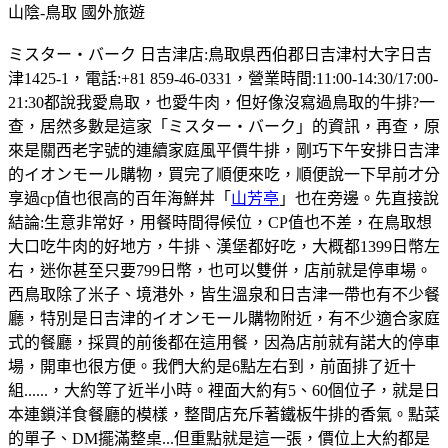
山陰-鳥取
國外旅遊
ミスター・バーク 日吉津店:鳥取県西伯郡日吉津村大字日吉
津1425-1，電話:+81 859-46-0331，營業時間:11:00-14:30/17:00-
21:30都說我愛鳥取，也愛牛肉，但好像沒寫過鳥取的牛排?一
查，居然多數是這家「ミスター・バーク」的資訊，再查，原
來是關西老字號的連續家庭風平價牛排，剛巧下午安排日吉津
的イオンモール購物，買完了順便來吃，順便說一下早前才分
享過cp值也很高的百年海鮮丼「
山芳亭
」也在旁邊。先直接說
結論:生意非常好，用餐時間得候位，CP值也不差，在鳥取想
大口吃牛肉的好地方，牛排、漢堡都好吃，大概都1399日幣左
右，迷你甚至只要799日幣，也可以雙併，店前就是停車場。
西鳥取除了米子、境港外，皆生溫泉和日吉津一帶也有不少餐
廳，特別是日吉津的イオンモール購物附近，有不少適合家庭
式的餐廳，採買的前後都在這用餐，因為店前就有諾大的停車
場，開車也很方便。我們大約是6點左右到，前面排了近十
組......，大約等了近半小時。裡面大約有5、60個位子，就是日
本連鎖洋食餐廳的模樣，整間店充斥著鐵板牛排的香氣。點菜
的單子、DM擺滿整桌...但重點就是這一張，價位上大約都是