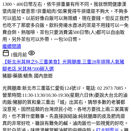
1300、400日幣左右，依牛排重量有所不同。我就想問健康漢
堡肉是什麼意思?非重組肉?如果覺得牛排還是不夠大，不夠多
可以追加。以前好像白飯可以無限續，現在要錢。但反正我們
也吃不了那麼多白飯。飲料旁邊水壺冰的茶是不用錢可以一免
費自倒，熱咖啡、茶包只要消費滿500日幣(人)都可以自由取
用，另外茶包可以外帶，一包50日幣。
繼續閱讀
1個月前
【新北米其林之9-三重美食】光興腿庫.三重28年排隊人氣豬
腳老店.米其林/500碗入選
豬腳/藥膳/鱔魚
國內旅遊
光興腿庫:新北市三重區仁愛街124號1F，電話: 02 2973 7085，
營業時間:11:30-13:30/16:30-19:30(星期六日休)要說大台北的滷
肉飯/豬腳的質和量三重出「城」出其右，猜想多數的老饕都
沒意見，固然這類的台灣庶民小吃，各地方要找上兩三家厲害
的，也不算什麼難事。先直接說結論:純就腿庫的皮及肥肉是
真的非常好吃，雖說有難免的鹹，滷肉飯也一如視覺的好吃。
至於白菜滷、味噌湯權當解油膩的中規中矩。
打卡短影片
。雖