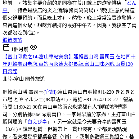
地前」，該集主要介紹的是同樣在荒川線上的炸豬排店「
どん
平
」，特色是該店的炎之酒鍋(豬肉涮涮鍋)，特別注意的是這
個火鍋要預約，而且晚上才有。然後，晚上常常沒賣炸豬排，
只賣這個火鍋，想吃炸豬排的最好中午去。因為，我撲空了兩
次都沒吃到(泣)。
繼續閱讀
1個月前
【富山印象之14-富山車站美食】廻轉富山灣 壽司玉.在地四十
年迴轉壽司老店.車站內永遠大排長龍.富山三味必點.兩貫120
日幣起
北陸-富山
國外旅遊
廻轉富山灣 壽司玉(
官網
):富山県富山市明輪町1-220 きときと
市場 とやマルシェ(JR車站B1)，電話:+81 76-471-8127，營業
時間:11:00-21:00在富山車站兩家永遠都有人排隊的迴轉壽
司，分別佔據tabelog前兩位，一家是早前分享過，主打富山白
蝦料理的「
白えび亭
」，另一家就是今天要分享的壽司玉
（3.61)。說是迴𨍭，但轉帶上一貫也沒有，全都是現點現
做，看旁邊幾乎都桌套餐（7貫），我則多數選三貫組合，基