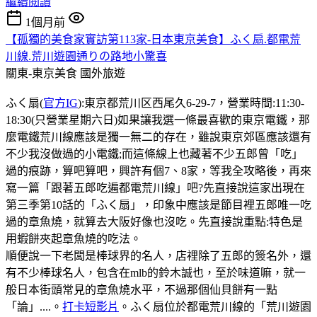
繼續閱讀
1個月前
【孤獨的美食家實訪第113家-日本東京美食】ふく扇.都電荒
川線.荒川遊園通りの路地小驚喜
關東-東京美食
國外旅遊
ふく扇(
官方IG
):東京都荒川区西尾久6-29-7，營業時間:11:30-
18:30(只營業星期六日)如果讓我選一條最喜歡的東京電鐵，那
麼電鐵荒川線應該是獨一無二的存在，雖說東京郊區應該還有
不少我沒做過的小電鐵;而這條線上也藏著不少五郎曾「吃」
過的痕跡，算吧算吧，興許有個7、8家，等我全攻略後，再來
寫一篇「跟著五郎吃遍都電荒川線」吧?先直接說這家出現在
第三季第10話的「ふく扇」，印象中應該是節目裡五郎唯一吃
過的章魚燒，就算去大阪好像也沒吃。先直接說重點:特色是
用蝦餅夾起章魚燒的吃法。
順便說一下老闆是棒球界的名人，店𥚃除了五郎的簽名外，還
有不少棒球名人，包含在mlb的鈴木誠也，至於味道嘛，就一
般日本街頭常見的章魚燒水平，不過那個仙貝餅有一點
「論」....。
打卡短影片
。ふく扇位於都電荒川線的「荒川遊園