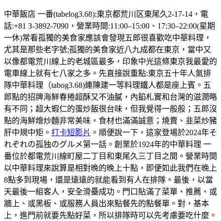
中華飯店 一番(tabelog3.68):東京都荒川区東尾久2-17-14，電
話:+81 3-3892-7090，營業時間:11:00–15:00、17:30–22:00(星期
一休)常看孤獨的美食家應該會發現五郎很喜歡吃中華料理，
尤其是那些老字號;孤獨的美食家近八九成都在東京，當中又
以像都電荒川線上的老城區最多，印象中光這條東京我最愛的
電車線上就有七八家之多。先直接說重點:東京五十年人氣排
隊中華料理（tabog3.68)連陳建一等料理鐵人都是座上賓。五
郎點的招牌海鮮春捲超酥又不油膩，內餡札實和台灣的滋潤略
有不同；超大蝦仁的蛋炒飯很台味，但我覺得一般般；五郎沒
點的海鮮燴炒麵非常美味，食材也滿滿誠意；燒賣、韭菜炒豬
肝中規中矩。
打卡短影片
。順便說一下，這家登場於2024年そ
れぞれの孤独のグルメ第一話。創業於1924年的中華料理 一
番位於都電荒川線町屋二丁目和東尾久三丁目之間。營業時間
以中華料理來說算是相對晚的晚上十點，即便如此我們在晚上
8點多到現場，還是遠遠的就能看到有人在排隊。最後，以當
天最後一組客人，安全滑壘成功。門口貼滿了菜單、推薦、或
牆上、或黑板、或服務人員出來點餐先的點餐單。對，基本
上，進門前就要先點好菜，所以排隊時可以先考慮要吃什麼。