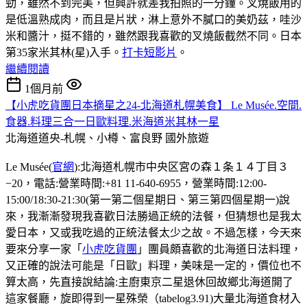
勁，雖然不到完美，但興許就差我拍照的一分鐘。叉燒飯用的
是低溫熟成肉，而且是片狀，淋上意外不膩口的美奶茲，哇沙
米和醬汁，挺不錯的，雖然跟我喜歡的叉燒飯截然不同。日本
第35家米其林(星)入手。
打卡短影片
。
繼續閱讀
1個月前
【小虎吃貨團日本摘星之24-北海道札幌美食】 Le Musée.空間.
食器.料理三合一日歐料理.米海道米其林一星
北海道道央-札幌、小樽、富良野
國外旅遊
Le Musée(
官網
):北海道札幌市中央区宮の森１条１４丁目３
−20，電話:營業時間:+81 11-640-6955，營業時間:12:00-
15:00/18:30-21:30(第一第二個星期日、第三第四個星期一)說
來，我漸漸發現我喜歡日法勝過正統的法餐，但猜想也是我太
愛日本，又或我吃過的正統法餐太少之故。不過怎樣，今天來
要來分享一家「
小虎吃貨團
」團員頗喜歡的北海道日法料理，
又正確的說法可能是「日歐」料理，美味是一定的，價位也不
算太高，先直接說結論:主廚東京二星退休回故鄉北海道開了
這家餐廳，旋即得到一星殊榮（tabelog3.91)大量北海道食材入