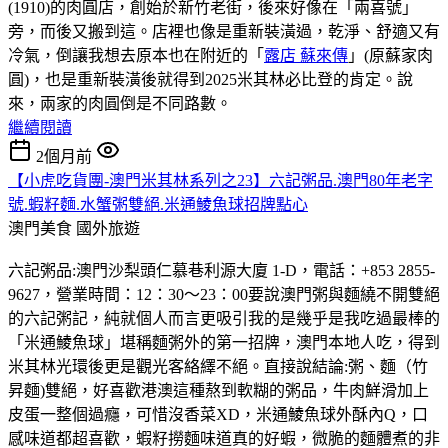
(1910)的肉圓店，創始於新竹老街，後來好像在「兩喜號」
旁，而後又搬到這。店裡也像是重新裝潢過，乾淨、舒適又有
冷氣，倒讓我想去原本也在附近的「
露店 蘇來傳
」(原蘇家肉
圓)，也是重新裝潢後就得到2025米其林必比登的肯定。說
來，兩家的肉圓倒是不同路數。
繼續閱讀
2個月前
【小虎吃貨團-澳門米其林系列之23】六記粥品.澳門80年老字
號.蝦籽麵.水蟹粥雙絕.米通鯪魚球招牌點心
澳門美食
國外旅遊
六記粥品:澳門沙梨頭仁慕巷利源大廈 1-D，電話：+853 2855-
9627，營業時間：12：30～23：00要說澳門粥與麵繞不開雙絕
的六記粥記，純就個人而言更吸引我的是幾乎是我吃過最棒的
「米通鯪魚球」堪稱麵粥外的第一招牌，澳門本地人吃，得到
米其林光環後更是觀光客絡繹不絕。直接說結論:粥、麵（竹
昇麵)雙絕，好喜歡港澳這種熬到軟糊的粥品，牛肉鮮滑加上
皮蛋一整個過癮，可惜沒香菜XD，米通鯪魚球外酥內Q，口
感味道都超喜歡，蝦籽撈麵味道真的好蝦，微脆的麵體煮的非