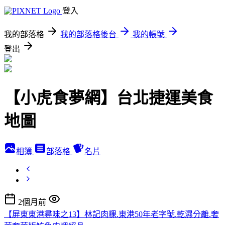
登入
我的部落格
我的部落格後台
我的帳號
登出
【小虎食夢網】台北捷運美食
地圖
相簿
部落格
名片
2個月前
【屏東東港尋味之13】林記肉粿.東港50年老字號.乾濕分離.奢