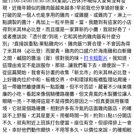
間:11:00-14:00/16:30-18:30(星期六日休)不曉得大家有沒有發
現，近幾年類似的雞肉飯越來越多?早前我也分享過好幾家，
打破的是一個人也能享用的雞肉，或雞腿、或雞肉丁，淋上一
點調製的醬汁，再加上一粒半熟蛋。當，我聽到有這家的小店
得到米其林必比登，而且還是一家算新的小攤，我就好奇了，
或者應該說:「憑什麼?到底，它和其他的雞肉飯有什麼分
別」?直接說重點:單點雞肉95、雞肉飯75算合理，不會因為得
了米其林（必比登）而變貴。雞肉的口感介於海南雞和白斬雞
之間，鹹甜的醬油（膏）很對我的味。
打卡短影片
。我知道，
這理由肯定不能說服你，那就...讓我們看下去。順便說一下，
從這篇開始，我會有計畫的收集「新北市」的米其林必比登。
上好雞肉位於中和、板橋交界，中和環球和板橋監理站周邊，
這一帶雖然離捷運有一點距離，但不可否認，藏著不少味美價
廉的小吃。看起來像個騎樓路邊攤，但文青風的木製攤位讓人
眼睛一亮，不曉得這是不是得獎的原因之一?但真要說用餐環
境，它就是個路邊攤，相對許多有冷氣的店面雞肉飯店，的確
談不上舒服，尤其是夏天。用餐時間一到，約到11點15分開店
不久，就有附近上班族打包便當。座位有空，但卻得排上一會
兒，幸好他們動作頗快，不用等多久。以價位來說，的確相較