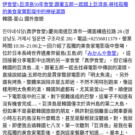
伊食堂).巨濟島50年食堂.跟著五郎一起踏上巨濟島.尋找孤獨
的美食家電影版中的神祕湯頭
韓國-釜山
國外旅遊
진이네식당(真伊食堂):慶尚南道巨濟市一運面構造拉路 28 (경
상남도 거제시 일운면 구조라로 28)，電話:+82556811379，營業
時間:10:30–21:00上一回介紹了孤獨的美食家電影版中登場，
位於日本長崎世界遺產奈留島(五島)的「
みかんや食堂
」，這
回接著分享電影中出現的另一家食堂「真伊食堂」，但它遠在
韓國的巨濟島...走，跟著五郎一起去找尋電影中傳說的湯頭。
直接說結論:五郎吃的是貫穿整部電影的「明太魚湯」，另外
還有烤魚，整體來說除非是五郎迷，不然不用特別跑來，像這
樣用明太魚煮的湯，韓國到處都有，尤其是釜山一帶。順便說
一下電影版中的三家，剩下很難達成的巴黎，這輩子不知道有
沒有機會完成.....。巨濟島是韓國僅次於濟州島的第二大島，
但如果不是喜歡韓國旅遊的朋友，興許對這個離釜山開車要兩
小時左右的島沒有什麼概念，甚至是壓根就沒聽過。對，我就
是，即便我去過韓國七八次。第一次聽到「巨濟島」是我在看
完孤獨的美食家電影後，查詢這家餐廳才知道.... 。基本上，