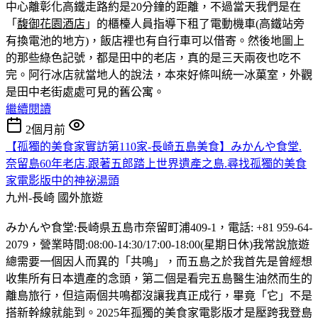
中心離彰化高鐵走路約是20分鐘的距離，不過當天我們是在
「
馥御花園酒店
」的櫃檯人員指導下租了電動機車(高鐵站旁
有換電池的地方)，飯店裡也有自行車可以借寄。然後地圖上
的那些綠色記號，都是田中的老店，真的是三天兩夜也吃不
完。
阿行冰店就當地人的說法，本來好條叫統一冰菓室，外觀
是田中老街處處可見的舊公寓。
繼續閱讀
2個月前
【孤獨的美食家實訪第110家-長崎五島美食】みかんや食堂.
奈留島60年老店.跟著五郎踏上世界遺產之島.尋找孤獨的美食
家電影版中的神祕湯頭
九州-長崎
國外旅遊
みかんや食堂:長崎県五島市奈留町浦409-1，電話: +81 959-64-
2079，營業時間:08:00-14:30/17:00-18:00(星期日休)我常說旅遊
總需要一個因人而異的「共鳴」，而五島之於我首先是曾經想
收集所有日本遺產的念頭，第二個是看完五島醫生油然而生的
離島旅行，但這兩個共鳴都沒讓我真正成行，畢竟「它」不是
搭新幹線就能到。2025年孤獨的美食家電影版才是壓跨我登島