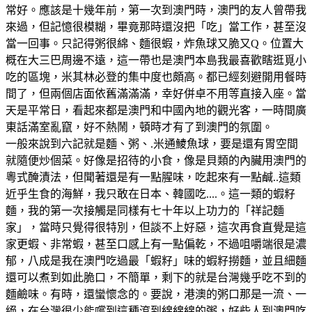
常好。應該是十幾年前，第一次到澳門時，澳門的友人曾帶我
來過，但記憶很模糊，畢竟那時還沒把「吃」當工作，甚至沒
當一回事。只記得粥很綿、麵很蝦，炸魚球又脆又Q。位置大
概在大三巴周邊不遠，這一帶也是澳門本島我最喜歡瞎逛覓小
吃的區塊，米其林必登的集中度也頗高。都已經刻避開用餐時
間了，但兩個店面依舊滿滿滿，幸好併卓不用等直接入座。當
天是平常日，看起來都是澳門和中國內地的觀光客，一時間廣
東話滿室亂竄，好不熱鬧，頓時才有了到澳門的氛圍。
一般來說到六記就是麵、粥、.米通鯪魚球，要是還有胃空間
就隨便炒個菜。好像是招待的小食，像是貝類的內臟用澳門的
粵式醃漬法，但聞著還是有一點腥味，吃起來有一點鹹..這類
近乎生食的海鮮，我只敢在日本、韓國吃....。這一類的蝦籽
麵，我的第一次接觸是同樣有七十年以上功力的「祥記麵
家」，當時只覺得很特別，但談不上好惡，這次再食直覺是這
家更蝦、非常蝦，甚至口感上有一點偏乾，不過咀嚼端很是濃
郁，八成是我在澳門吃過最「蝦籽」味的蝦籽撈麵，並且細麵
還可以煮到如此脆口，不簡單，剩下的就是台灣幾乎吃不到的
麵鹼味。有時，還蠻懷念的。要說，港澳的粥口那是一流、一
絕，在台灣很少能嚐到這種滾到綿綿綿的粥，好些人到澳門吃