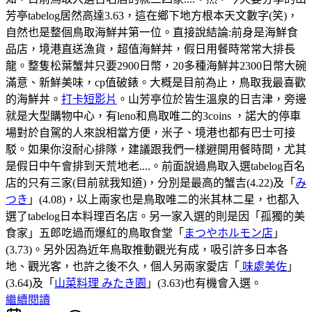
芳亭tabelog居然高達3.63，這在鄉下地方根本天文數字(笑)，
自然也是整個鳥取海鮮丼第一位。直接說結論:前身是海鮮食
品店，境港直送漁貨，超值海鮮丼，假日用餐時常常大排長
龍。整隻松葉蟹丼只要2900日幣，20多種海鮮丼2300日幣大碗
滿意、新鮮美味，cp值破錶。大概是目前為止，鳥取我最喜歡
的海鮮丼。
打卡短影片
。山芳亭位於皆生溫泉的日吉津，旁邊
就是大型購物中心，有leno和鳥取唯二的3coins ，諾大的停車
場對於自駕的人來說相當方便，米子、境港也都有巴士可接
駁。如果你沒耐心排隊，建議跟我們一樣避開用餐時間，尤其
是假日中午會排到天荒地老....。前面說過鳥取入選tabelog百名
店的只有三家(目前就我知道)，分別是最高的蟹吉(4.22)及「
み
つき
」(4.08)，以上兩家也是鳥取唯二的米其林二星，也都入
選了tabelog日本料理百名店。另一家入選的則是因「孤獨的美
食家」五郎吃過而爆紅的鳥取食堂「
まつやホルモン店
」
(3.73)。另外因為近年鳥取推動觀光有成，吸引許多日本各
地、觀光客，也許之後不久，個人另兩家愛店「
味處美佐
」
(3.64)及「
山菜料理 みたき園
」(3.63)也有機會入選。
繼續閱讀