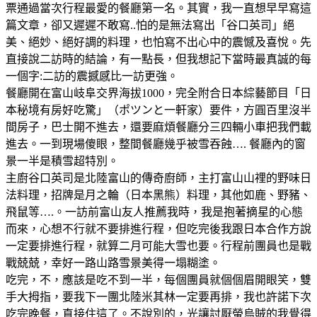
票通過當次行程最愛的餐廳第一名。其實，我一直想早早寫這
篇文章，卻又遲遲不敢寫..怕的是無法寫出「谷口英司」絕
美、絕妙、絕好調的料理，也怕寫不出心中的震憾及喜悅。先
直接說二訪時的結論，有一點長，但我想記下當時最真誠的每
一個字:二訪的震撼感比一訪更強。
餐廳開在富山岐阜交界海拔1000，完全附合日本綜藝節目「日
本秘境有房好吃驚」（ポツンと一軒家）要件，方圓百里沒半
間房子，巴士開不進去，還要麻煩餐廳分三四輛小車把我們載
進去。一到現場傻眼，整間餐廳幾乎被雪吞蝕…. 餐廳內的窗
景一半是積雪超特別。
主廚谷口英司是北陸富山的傳奇廚師，主打富山山𥚃的野味日
法料理，招牌是月之輪（日本黑熊）料理，其他如鹿、野豬、
飛鼠等….。一訪前富山友人推薦我時，我是抱著摘星的心態
而來，心想不行就不要排進行程，但吃完後我跟日本合作方說
一定要排進行程，就算二月可能大雪也要。行程前團員也是戰
戰兢兢，幸好一路山路雪景美得一塌糊塗。
吃完，不，應該是吃不到一半，每個團員就個個眉開眼笑，雙
手大拇指，要我下一團北陸米其林一定要再排，我也許諾下次
吃完晚餐，直接住這了。不說別的，光讓討厭螢烏賊的我覺得