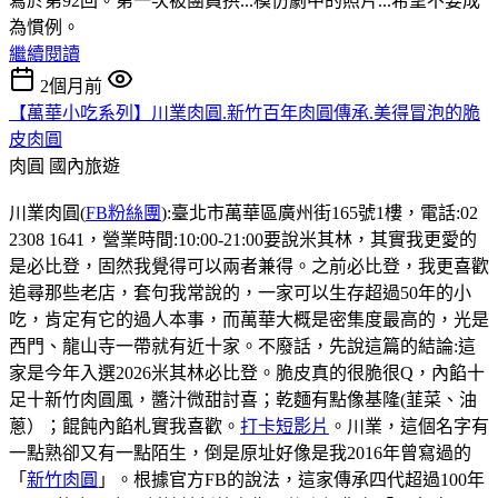
寫於第92回。第一次被團員拱...模仿劇中的照片...希望不要成
為慣例。
繼續閱讀
2個月前
【萬華小吃系列】川業肉圓.新竹百年肉圓傳承.美得冒泡的脆
皮肉圓
肉圓
國內旅遊
川業肉圓(
FB粉絲團
):臺北市萬華區廣州街165號1樓，電話:02
2308 1641，營業時間:10:00-21:00要說米其林，其實我更愛的
是必比登，固然我覺得可以兩者兼得。之前必比登，我更喜歡
追尋那些老店，套句我常說的，一家可以生存超過50年的小
吃，肯定有它的過人本事，而萬華大概是密集度最高的，光是
西門、龍山寺一帶就有近十家。不廢話，先說這篇的結論:這
家是今年入選2026米其林必比登。脆皮真的很脆很Q，內餡十
足十新竹肉圓風，醬汁微甜討喜；乾麵有點像基隆(韮菜、油
蔥）；餛飩內餡札實我喜歡。
打卡短影片
。川業，這個名字有
一點熟卻又有一點陌生，倒是原址好像是我2016年曾寫過的
「
新竹肉圓
」。根據官方FB的說法，這家傳承四代超過100年