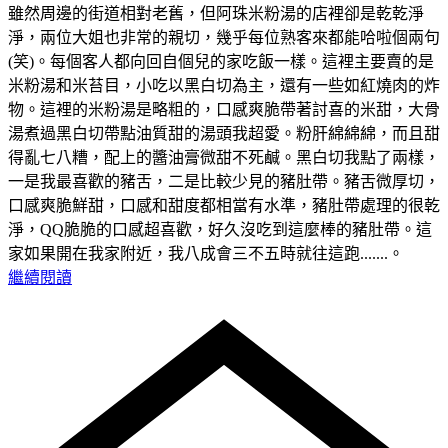
雖然周邊的街道相對老舊，但阿珠米粉湯的店裡卻是乾乾淨
淨，兩位大姐也非常的親切，幾乎每位熟客來都能哈啦個兩句
(笑)。每個客人都向回自個兒的家吃飯一樣。這裡主要賣的是
米粉湯和米苔目，小吃以黑白切為主，還有一些如紅燒肉的炸
物。這裡的米粉湯是略粗的，口感爽脆帶著討喜的米甜，大骨
湯煮過黑白切帶點油質甜的湯頭我超愛。粉肝綿綿綿，而且甜
得亂七八糟，配上的醬油膏微甜不死鹹。黑白切我點了兩樣，
一是我最喜歡的豬舌，二是比較少見的豬肚帶。豬舌微厚切，
口感爽脆鮮甜，口感和甜度都相當有水準，豬肚帶處理的很乾
淨，QQ脆脆的口感超喜歡，好久沒吃到這麼棒的豬肚帶。這
家如果開在我家附近，我八成會三不五時就往這跑.......。
繼續閱讀