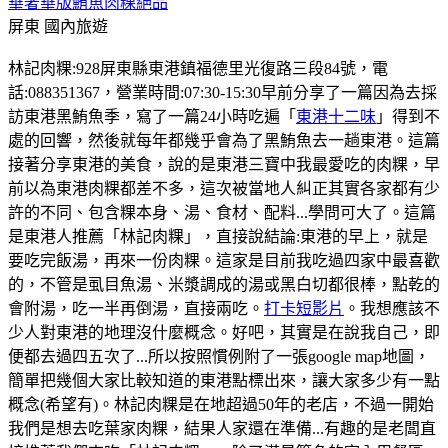
華奢華版鮪魚肉粿絕品
屏東
國內旅遊
林記肉粿:928屏東縣東港鎮福德里光復路三段84號，電
話:088351367，營業時間:07:30-15:30早前分享了一篇因為去採
訪東港黑鮪魚季，寫了一篇24小時吃遍「
東港十二味
」得到不
處的回響，然後就每年都幾乎會為了黑鮪魚去一趟東港。這篇
接著分享東港的美食，說的是東港三寶中我最愛吃的肉粿，早
前以為東港肉粿都差不多，這次被當地人糾正其實各家都有少
許的不同、包含粿本身、湯、食材、配料...學問可大了。這篇
是東港人推薦「林記肉粿」，直接說結論:東港的早上，就是
要吃完飯湯，再來一份肉粿。這家是目前我吃過四家中最喜歡
的，不管是虱目魚湯、米漿調成的湯或黑白切都很棒，點乾的
會附湯，吃一半再倒湯，直接兩吃。
打卡短影片
。我想應該不
少人對東港的地理沒什麼概念。好吧，其實是在說我自己，即
便都去過四五次了...所以按照慣例附了一張google map地圖，
簡單把幾個大家比較知道的東港點標出來，讓大家多少有一點
概念(希望有)。林記肉粿是在地超過50年的老店，不過一開始
我們是想去吃葉家肉粿，結果人家還在準備...有趣的是老闆直