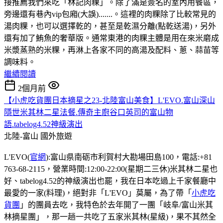
接推薦我們來吃「林記肉粿」。除了滿是簽名的室內用餐區，
旁邊還有巷內vip包廂(大誤).......。這裡的肉粿除了比較常見的
湯肉粿，也可以選擇乾的，甚至是乾濕分離(點乾送湯)，另外
還有加了鮪魚的奢華版。通常東港的肉粿主體是用在來米磨成
米漿蒸熟的米粿，再淋上各家不同的高湯及配料、蔥、蒜苗等
調味料。
繼續閱讀
2個月前
【小虎吃貨團日本摘星之23-北陸富山美食】L'EVO.富山深山
隱世米其林二星法餐.傳奇主廚谷口英司的富山物
語.tabelog4.52神級演出
北陸-富山
國外旅遊
L'EVO(
官網
):富山県南砺市利賀村大勘場田島100，電話:+81
763-68-2115，營業時間:12:00-22:00(星期二三休)米其林二星也
好、tabelog4.52的神級演出也罷，我在日本吃過上千家餐廳中
最愛的一家(料理)，絕對非「L'EVO」莫屬，為了帶「
小虎吃
貨團
」的團員去吃，我特色於去年開了一團「岐阜/富山米其
林摘星團」，那一趟一共吃了五家米其林(星級)，果不其然全