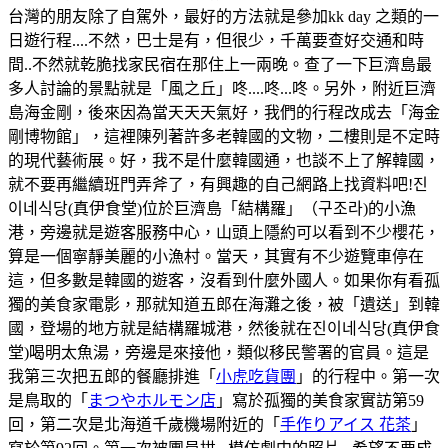
台灣的朋友除了自駕外，最好的方法就是參加kk day 之類的一
日遊行程....不然，巴士是有，但很少，千萬要查好交通和時
間..不然就乾脆找家民宿在那住上一兩晚。查了一下巨濟島最
多人討論的景點就是「風之丘」咚....咚...咚。另外，附近巨濟
島海金剛，後來因為當天天天氣好，我們的行程改成去「海金
剛博物館」，這裡陳列著許多老韓國的文物，二樓則是不定時
的現代藝術展。好，我不是什麼韓國通，也談不上了解韓國，
就不要再繼續班門弄斧了，有興趣的自己網路上找資料吧!진
이네식당(真伊食堂)位於巨濟島「結構羅」（구조라)的小漁
港，旁邊就是遊客服務中心，山頭上隱約可以看到不少櫻花，
算是一個寧靜美麗的小漁村。當天，其實有不少遊覽車停在
這，但多數是韓國的遊客，沒看到什麼外國人。如果你有看孤
獨的美食家電影，那就知道五郎在海灘之後，被「遺送」到韓
國，登場的地方就是結構羅城港，然後就在진이네식당(真伊食
堂)喝明太魚湯，旁邊是來接他，類似移民警署的官員。這是
我第三次把五郎的餐廳排進「
小虎吃貨團
」的行程中。第一次
是鳥取的「
まつやホルモン店
」寫於孤獨的美食家實訪第59
回，第二次是北海道千歲機場附近的「
手作りアイス 花茶
」