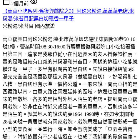
2個月前
【萬華小吃系列-舊復興戲院之3】阿珠米粉湯.萬萬華老店.米
粉湯/米苔目配黑白切飄香一甲子
米粉湯/米苔目
國內旅遊
萬華復興口阿珠米粉湯:臺北市萬華區忠德里東園街28巷50-16
號1樓，營業時間:08:30-16:00南萬華舊復興戲院口小吃接著播
出第三回，這家是我那位從小在附近長大的友人掛保證推薦，
賣的是略粗較有口感的米粉湯和米苔目，同樣的這種小吃能縱
橫江湖一甲子，多半有很厲害的黑白切。先說直接說結論:那
湯完完全全是我喜歡那種大骨湯（煮過黑白切），好喝得亂七
八糟，黑白切也有水準，價格公道。一般來說，南萬華指的是
西藏路以南，由萬大路往兩邊延伸的區域，這邊也是萬華古早
味的集散地，各多的是相對外地人陌生的老店。提到南萬華復
興戲院，除非住在附近又或是老一輩的萬華人，否則應該多半
是陌生的。就當地人的說法約莫1964-1990時，在如今東園街
28巷50號一帶居然就有兩家戲院，戲院周邊自然而然形成一個
小型的美食圈，並盛行一時。如今戲院變成了「東園金贊商
場」，附近依舊有不少老店還在，也成了我近期的覓食寶庫。