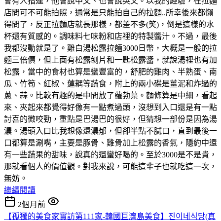
會有人指運，他會說中文、也會說英文。以我的經驗，在拉麵
店問可不可能拍照，通常是只能拍自己的拉麵..所幸後來都懶
得問了，反正拉麵店就長那樣，都差不多(笑)，倒是這樣的水
杯還有質感的。調味料七味粉和店裡的特製醬汁。不過，最後
我都沒動就是了。雞白湯松露拉麵3000日幣，大概是一般的拉
麵三倍價，但上面有松露刨片和一匙松露醬，就說湯裡也有加
松露，當中的食材也算是蠻豐富的，舒肥的雞肉、半熟蛋、南
瓜、竹筍、紅椒、蓮耦等蔬食，附上的兩小碟是薑泥和炸過的
蔥、蒜。比較有趣的是中間放了蘿勃葉。麵條算是中細，看起
來、夾起來都覺得好像有一點煮過頭，沒想到入口還是有一點
討喜的微咬勁，重點是巴湯巴的很好，但猜想一部份是因為湯
濃。湯頭入口比我想像還濃郁，但卻半點不膩口，直到最後一
口都算是涮嘴，主要是豚骨、雞骨加上松露的香氣，隱約中還
有一些蔬果的甜味，說真的還蠻好喝的。至於3000是不是貴，
那就看個人的價值觀。對我來說，可能這輩子也就吃這一次，
無妨。
繼續閱讀
2個月前
【孤獨的美食家實訪第111家-韓國巨濟島美食】진이네식당(真