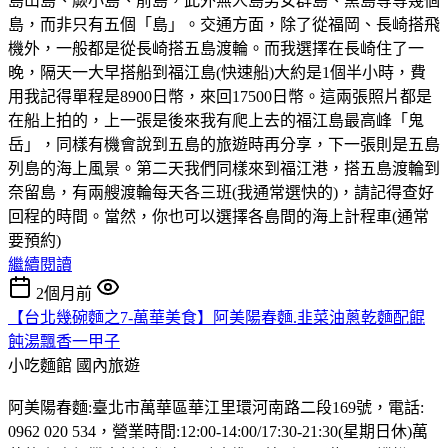
島山島、蕨小島、前島，此外無人島男女群島、黑島等等幾個
島，而非只有五個「島」。交通方面，除了從福岡、長崎搭飛
機外，一般都是從長崎搭五島渡輪。而我選擇在長崎住了一
晚，隔天一大早搭船到福江島(快速船)大約是1個半小時，費
用我記得單程是8900日幣，來回17500日幣。這兩張照片都是
在船上拍的，上一張是後來我有爬上去的福江島最高峰「鬼
岳」，同樣有機會說到五島的旅遊時再分享，下一張則是五島
列島的海上風景。第二天我們同樣來到福江港，搭五島渡輪到
奈留島，有兩艘渡輪每天各三班(我通常選快的)，請記得查好
回程的時間。當然，你也可以選擇各島間的海上計程車(通常
要預約)
繼續閱讀
2個月前
【台北幾碗麵之7-萬華美食】阿美陽春麵.韭菜油蔥乾麵配餛
飩湯飄香一甲子
小吃麵館
國內旅遊
阿美陽春麵:臺北市萬華區華江里環河南路二段169號，電話:
0962 020 534，營業時間:12:00-14:00/17:30-21:30(星期日休)萬