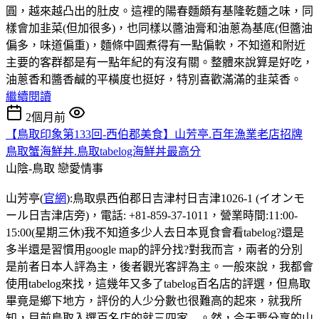
圓，越來越凸出的肚皮。這裡的陽春麵頗有基隆乾麵之味，同
樣會加韭菜(但加很多)，也同樣以醬油膏和油蔥為基底(但醬油
偏多，味道偏重)，麵條中圓煮得有一點偏軟，不知道和附近
主要的客群都是有一點年紀的有沒有關。整體來說算是好吃，
油蔥香和醬香鹹的平橫度也挺好，特別喜歡滿滿的韭菜香。
繼續閱讀
2個月前
【鳥取印象第133回-西伯郡美食】山芳亭.百年漁業老店招牌
鳥取蟹海鮮丼.鳥取tabelog海鮮丼最高分
山陰-鳥取
戀愛情事
山芳亭(
官網
):鳥取県西伯郡日吉津村日吉津1026-1 (イオンモ
ール日吉津店旁)，電話: +81-859-37-1011，營業時間:11:00-
15:00(星期三休)我不知道多少人去日本覓食會看tabelog?還是
多半還是習慣用google map的評分找?對我而言，兩者的分別
是前者日本人評為主，後者觀光客評為主。一般來說，我都會
使用tabelog來找，這幾年又多了tabelog百名店的評選，但鳥取
畢竟是鄉下地方，評份的人少分數也很難高的起來，就我所
知，目前鳥取入選百名店的就三四家....。然，今天要分享的山