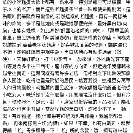
華的小吃麵攤大抵上都有一點水準，特別是那些可以縱橫一甲
子以上的老店，而且這些老麵攤多半會一味那便是餛飩湯，這
點跟咱們基隆倒是蠻像的:若然這樣的老麵攤，再有一兩樣美
味的炸物，多半是紅燒肉或是雞捲那便完美，最好黑白切(肉
臟」也能有幾樣，如此甚好(舒國治老師的口吻)。「萬華區美
食里」里民通報的「阿美陽春麵」便是這樣的好麵店。同樣先
說結論:南萬華老字號麵店，好喜歡加韮菜的乾麵，餛飩湯也
不錯，炸物紅燒肉中規中距，黑白切豬心有點燙過頭（微
硬），天梯好脆Q。打卡短影音。一般來說，外地觀光客下龍
山寺覓食多半往華西街、龍山寺的方向走，但近幾年我卻越來
越常往南走，這邊同樣有著許多老店，但相對之下比較沒那麼
多人關注，吃得也盡是附近的居民。這要我說，這裡更有萬華
人的日物風貌。就推薦的里民說法，這家麵攤是他爺爺老他從
小吃到大，味道幾乎沒什麼變。用餐環境沒什麼好提，但有冷
氣、乾乾淨淨，足已。對了，店家也挺客氣的。品項除了陽和
湯品外也有米苔目，當然配麵的黑白切、炸物少不了。一麵一
湯，有炸物選一樣(但如果有紅燒肉也有雞捲，我通常都會
點)，再來兩樣黑白切(內臟)，如果「不幸」也有白斬雞，那就
得請「老」胃多體諒一下「 老」嘴的念婪。哦，還有越來越