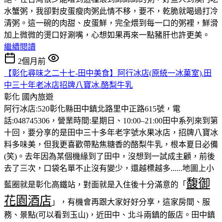
水蟹粥，我卻對皮蛋瘦肉粥此情不移，要不，乾脆就喝過打冷
清粥。這一碗的肉甜、皮蛋鮮，完全煨到每一口的粥裡，鮮滑
加上微微的燙口好涮嘴，心想如果再來一點豬肝也許更美。
繼續閱讀
2個月前
【彰化尋味之二十七-田中美食】阿行冰店(原統一冰菓室).田
中三十年老冰店招牌八寶冰.酪梨牛乳
彰化
國內旅遊
阿行冰店:520彰化縣田中鎮北路里中正路615號，電
話:048745306，營業時間:星期日、10:00–21:00田中系列來到第
十回，要分享的是田中三十多年老字號水果冰店，招牌八寶冰
料多味美，但我更喜歡帶點焦糖香的酪梨牛乳，根本夏日必備
(笑)。去年因為某個機緣到了田中，沒想到一試成主顧，前後
去了三次，口袋名單不止沒有變少，還越標越多......地圖上小
馥御
藍圈就是彰化高鐵站，對面就是入住後十分滿意的「
花園酒店
」，有機會再跟大家好好分享，這家房間、服
務、景點(可以看到玉山)，近田中、北斗兩鎮的飯店。田中鎮