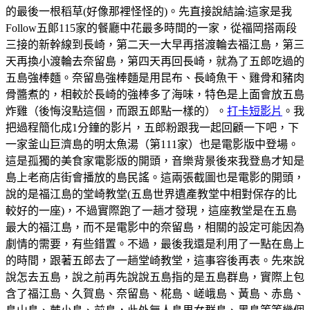
的最後一根稻草(好像那裡怪怪的)。先直接說結論:這家是我
Follow五郞115家的餐廳中花最多時間的一家，從福岡搭兩段
三接的新幹線到長崎，第二天一大早再搭渡輪去福江島，第三
天再換小渡輪去奈留島，第四天再回長崎，就為了五郎吃過的
五島強棒麵。奈留島強棒麵是用昆布、長崎魚干、雞骨和豬肉
骨醬煮的，相較於長崎的強棒多了海味，特色是上面會放五島
炸雞（後悔沒點這個，而跟五郎點一樣的）。
打卡短影片
。我
把過程簡化成1分鐘的影片，五郎粉跟我一起回顧一下吧，下
一家釜山巨濟島的明太魚湯（第111家）也是電影版中登場。
這是孤獨的美食家電影版的開頭，音樂背景後來我登島才知是
島上老商店街會播放的島民謠。這兩張截圖也是電影的開頭，
說的是福江島的堂崎教堂(五島世界遺產教堂中相對保存的比
較好的一座)，不過實際跑了一趟才發現，這座教堂是在五島
最大的福江島，而不是電影中的奈留島，相關的設定可能因為
劇情的需要，有些錯置。不過，最後我還是利用了一點在島上
的時間，跟著五郎去了一趟堂崎教堂，這事容後再表。先來說
說怎去五島，說之前再先說說五島指的是五島群島，實際上包
含了福江島、久賀島、奈留島、椛島、嵯峨島、黃島、赤島、