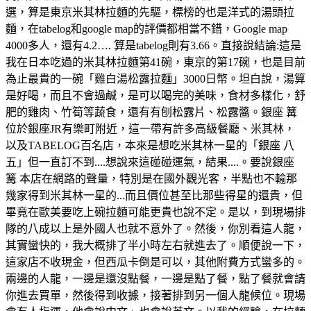
選，算是東京米其林拉麵的先驅，標榜的也是洋式的湯頭拉
麵，在tabelog和google map的評價都相當不錯，Google map
4000多人，還有4.2…. 算是tabelog則有3.66。直接說結論:這是
我在日本吃過的米其林拉麵第41碗，東京的第17碗，也是目前
為止最貴的一碗「雞白湯松露拉麵」3000日幣。坦白說，湯算
是好喝，而且不會過鹹，是可以喝完的美味，食材多樣化，舒
肥的雞肉、竹筍等蔬食，還有有刨松露片、松露醬。銀座 篝
位於銀座JR有樂町附近，這一帶有許多高級餐廳、米其林，
以及TABELOG百名店，本來是想吃米其林一星的「銀座 八
五」但一直訂不到....想說來這碰碰運氣，結果....。要說銀座
篝 本店在網路的聲量，特別是在國外觀光客，半點也不輸那
幾家得到米其林一星的...而且價位甚至比那些得星的還貴，但
畢竟在歐美要吃上碗拉麵可能更貴也說不定。是以，到現場排
隊的八成以上是外國人也就不意外了。然後，你別看這人龍，
其實蠻快的，我大概排了半小時左右就進去了。順便說一下，
這家店不收現金，但西瓜卡倒是可以，其他附費方式蠻多的。
兩邊的人龍，一邊是還沒點餐，一邊是點了餐，點了餐就會請
你進去買單，然後得到收據，接著排到另一個人龍候位。現場