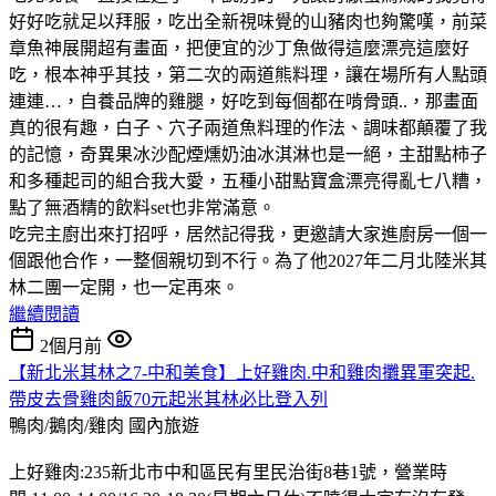
好好吃就足以拜服，吃出全新視味覺的山豬肉也夠驚嘆，前菜
章魚神展開超有畫面，把便宜的沙丁魚做得這麼漂亮這麼好
吃，根本神乎其技，第二次的兩道熊料理，讓在場所有人點頭
連連…，自養品牌的雞腿，好吃到每個都在啃骨頭..，那畫面
真的很有趣，白子、穴子兩道魚料理的作法、調味都顛覆了我
的記憶，奇異果冰沙配煙燻奶油冰淇淋也是一絕，主甜點柿子
和多種起司的組合我大愛，五種小甜點寶盒漂亮得亂七八糟，
點了無酒精的飲料set也非常滿意。
吃完主廚出來打招呼，居然記得我，更邀請大家進廚房一個一
個跟他合作，一整個親切到不行。為了他2027年二月北陸米其
林二團一定開，也一定再來。
繼續閱讀
2個月前
【新北米其林之7-中和美食】上好雞肉.中和雞肉攤異軍突起.
帶皮去骨雞肉飯70元起米其林必比登入列
鴨肉/鵝肉/雞肉
國內旅遊
上好雞肉:235新北市中和區民有里民治街8巷1號，營業時