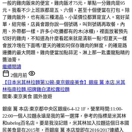
一般的雞肉飯來的便宜，雞肉飯才75元，單點一分雞肉是95
元。我看不少上班族都是五、六個，甚至十個便當在打包。除
了雞肉飯外，也有兩三種湯品、小菜價位都算是宜人。寫好菜
單，結完帳，店員會跟你說一個號碼，叫到號碼再取餐，內
用、外帶都一樣。許多小吃攤都有的木(冰櫃)，裡面放著預先
切好的雞肉，不知道為什麼看起來就是清新一點?但夏天一樣
會放冷塊在下面嗎?夏天的確如何保存雞肉的鮮度，的確是路
邊攤的最大問題。雞肉便當加點蒜泥、淋上那一匙畫龍點睛的
醬油膏。
繼續閱讀
2個月前
【日本米其林拉麵第32碗-東京銀座美食】銀座 篝 本店.米其
林指南拉麵.招牌雞白湯松露拉麵
關東-東京美食
國外旅遊
銀座 篝 本店:東京都中央区銀座6-4-12 1F，營業時間:11:00-
22:00一個人拉麵永遠是我的第一選擇，參考的指標是米其林
和tabelog百名店。要是我沒記錯，米其林加入拉麵這個日本國
民美食是在2015年，而銀座 篝 本店旋即在2016/2017連續入