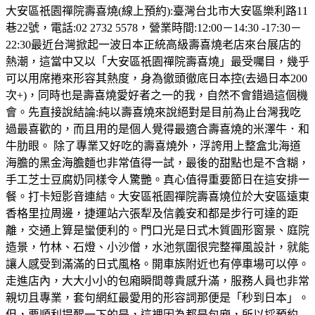
大安區祇園禪院壽喜燒(線上預約):臺灣台北市大安區樂利路11
巷22號，電話:02 2732 5578，營業時間:12:00－14:30 -17:30－
22:30最近台灣掀起一波日本正統高級壽喜燒老店來台展店的
熱潮，這當中又以「大安區祇園禪院壽喜燒」最受囑目，幾乎
可以用席捲來形容其熱度，身為徹頭徹底日本控(去過日本200
次+)，同時也是壽喜燒愛好者之一的我，自然不會錯過這個機
會。先直接說結論:純以壽喜燒來說絕對是目前為止台灣我吃
過最喜歡的，而且用的是個人覺得最適合壽喜燒的米澤牛．和
牛肋眼。 除了專業又好吃的壽喜燒外，浮誇用上整盒北海道
海膽的黑金海膽麵也非常值得一試，最後的甜點也是不含糊，
手工芝士豆腐奶同樣令人驚艷。真心值得重要節日在這安排一
餐。打卡短影音連結。大安區祇園禪院壽喜燒位於大安區遠東
香格里拉周邊，捷運站六張犁及信義安和都是步行可達的距
離，交通上算是蠻便利的。門口光是日式木質圓形窗景、庭院
造景，竹林、石燈、小沙僧，水池氛圍很完整禪風設計，就能
讓人感受到滿滿的日式風格。開車族附近也有停車場可以停。
走進店內，大大小小的包廂瞬間尊貴感升滿，服務人員也非常
親切且專業，套句網紅最愛用的形容詞那便是「秒到日本」。
但，要順利提醒一下的是，這裡因為都是包廂，所以採預約