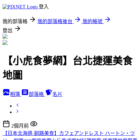
登入
我的部落格
我的部落格後台
我的帳號
登出
【小虎食夢網】台北捷運美食
地圖
相簿
部落格
名片
2個月前
【日本北海道-釧路美食】カフェアンドレスト ハートン・ツ