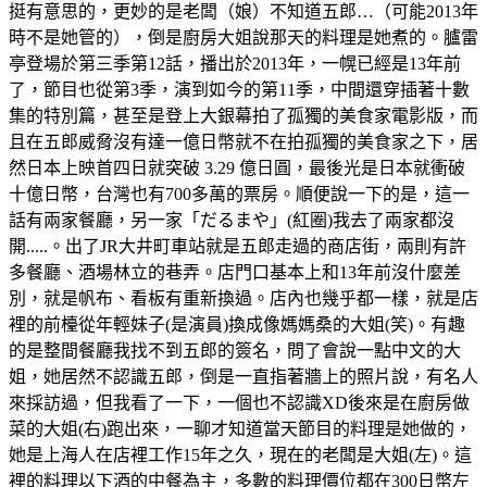
挺有意思的，更妙的是老闆（娘）不知道五郎…（可能2013年
時不是她管的），倒是廚房大姐說那天的料理是她煮的。臚雷
亭登場於第三季第12話，播出於2013年，一幌已經是13年前
了，節目也從第3季，演到如今的第11季，中間還穿插著十數
集的特別篇，甚至是登上大銀幕拍了孤獨的美食家電影版，而
且在五郎威脅沒有達一億日幣就不在拍孤獨的美食家之下，居
然日本上映首四日就突破 3.29 億日圓，最後光是日本就衝破
十億日幣，台灣也有700多萬的票房。順便說一下的是，這一
話有兩家餐廳，另一家「だるまや」(紅圈)我去了兩家都沒
開.....。出了JR大井町車站就是五郎走過的商店街，兩則有許
多餐廳、酒場林立的巷弄。店門口基本上和13年前沒什麼差
別，就是帆布、看板有重新換過。店內也幾乎都一樣，就是店
裡的前檯從年輕妹子(是演員)換成像媽媽桑的大姐(笑)。有趣
的是整間餐廳我找不到五郎的簽名，問了會說一點中文的大
姐，她居然不認識五郎，倒是一直指著牆上的照片說，有名人
來採訪過，但我看了一下，一個也不認識XD後來是在廚房做
菜的大姐(右)跑出來，一聊才知道當天節目的料理是她做的，
她是上海人在店裡工作15年之久，現在的老闆是大姐(左)。這
裡的料理以下酒的中餐為主，多數的料理價位都在300日幣左