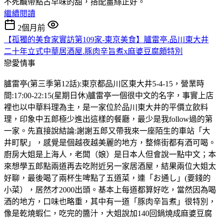
不死鹹帶點古早味的甜，搭配薑絲正好。
繼續閱讀
2個月前
【孤獨的美食家實訪第109家-東京美食】臚雷亭.品川東大井
二十年立式中華居酒屋.豚肉辛旨煮x麻婆豆腐頗特別
戀愛情事
臚雷亭(第三季第12話):東京都品川区東大井5-4-15，營業時
間:17:00-22:15(星期日休)臚雷亭一個很中文的名字，事實上店
裡也以中華料理為主，是一家位於品川東大井的平價立飲料
理，印象中五郎極少進出這樣的餐廳，最少是我follow過的第
一家。先直接說結論:謝謝五郎又帶我來一座陌生的車站「大
井町駅」，感覺是個越夜越美麗的地方，整條街都有酒可喝。
廚房大姐是上海人，老闆（娘）是日本人但會說一點中文；本
來想學五郎點兩道再去吃附近另一家居酒屋，結果兩位大姐太
好聊，最後喝了兩杯生啤點了五道菜，連「お通し」(要錢的
小菜），居然才2000出頭。基本上每道都算好吃，當然因為喝
酒的地方，口味也略重，其中有一道「豚肉辛旨煮」很特別，
像是乾燒蝦仁，吃完的醬汁，大姐說加140回鍋燒成麻婆豆腐