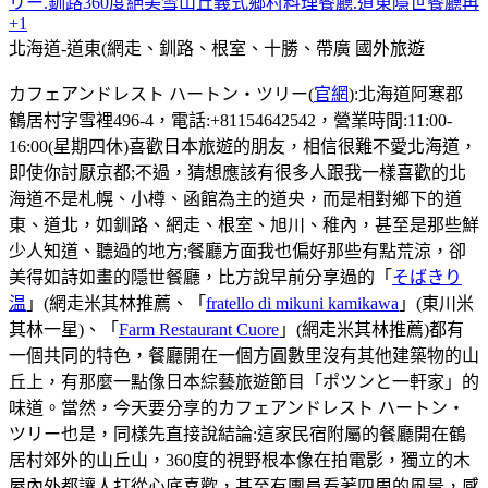
リー.釧路360度絕美雪山丘義式鄉村料理餐廳.道東隱世餐廳再
+1
北海道-道東(網走、釧路、根室、十勝、帶廣
國外旅遊
カフェアンドレスト ハートン・ツリー(
官網
):北海道阿寒郡
鶴居村字雪裡496-4，電話:+81154642542，營業時間:11:00-
16:00(星期四休)喜歡日本旅遊的朋友，相信很難不愛北海道，
即使你討厭京都;不過，猜想應該有很多人跟我一樣喜歡的北
海道不是札幌、小樽、函館為主的道央，而是相對鄉下的道
東、道北，如釧路、網走、根室、旭川、稚內，甚至是那些鮮
少人知道、聽過的地方;餐廳方面我也偏好那些有點荒涼，卻
美得如詩如畫的隱世餐廳，比方說早前分享過的「
そばきり
温
」(網走米其林推薦、「
fratello di mikuni kamikawa
」(東川米
其林一星)、「
Farm Restaurant Cuore
」(網走米其林推薦)都有
一個共同的特色，餐廳開在一個方圓數里沒有其他建築物的山
丘上，有那麼一點像日本綜藝旅遊節目「ポツンと一軒家」的
味道。當然，今天要分享的カフェアンドレスト ハートン・
ツリー也是，同樣先直接說結論:這家民宿附屬的餐廳開在鶴
居村郊外的山丘山，360度的視野根本像在拍電影，獨立的木
屋內外都讓人打從心底喜歡，甚至有團員看著四周的風景，感