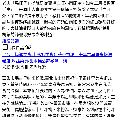
老店「馬旺子」據說是從賣毛血旺小攤開始，如今三層樓數百
「桌」，是眉山人喜慶宴客第一選擇。招牌除了本家毛血旺
外，第二順位是東坡肘子，豬腳庫Y爛爛爛，連瘦肉都化口，
調味很復雜酸甜鹹辣；開場的涼麵白肉和後面的紅白麵都好好
吃；大排油香酥口肉軟帶椒麻有夠涮嘴；石鍋耙泥鰍好特別；
胡蘿蔔絲蝦球好懐念的味道。
繼續閱讀
2個月前
【台北捷運美食-士林站美食】華榮市場四十年古早味米粉湯
老店.炸韭菜.炸甜米糕沾辣椒醬一絕
米粉湯/米苔目
國內旅遊
華榮市場古早味米粉湯:臺北市士林區福佳里福佳里美崙街21
號，營業時間:08:00-15:55塞翁失馬焉知非福常常發生在我覓
食的過程，本來預訂要吃的，因為種種因素沒吃到，反而撞上
不期而遇的美味。是的，華榮市場古早味米粉湯便是如此。直
接先說結論:忘了幾年沒走進華榮市場，在兩家想吃沒開或賣
完後，偶遇這家四十年炸物、米粉湯，還意外吃到記憶中的炸
甜米糕（醬油膏也像），雖是外型有點差異。有趣的是，隔壁