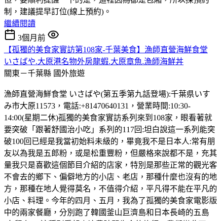
制，建議提早訂位(線上預約)。
繼續閱讀
3個月前
【孤獨的美食家實訪第108家-千葉美食】漁師直營海鮮食堂
いさばや.大原港名物外房龍蝦.大原章魚.漁師海鮮丼
關東－千葉縣
國外旅遊
漁師直營海鮮食堂 いさばや(第五季第九話登場):千葉県いす
み市大原11573，電話:+81470640131，營業時間:10:30-
14:00(星期二休)孤獨的美食家實訪系列來到108家，眼看著就
要突破「跟著舒國治小吃」系列的117回:坦白說這一系列能突
破100回已經是我當初始料未級的，畢竟我不是日本人:常有朋
友以為我是五郎粉，或是松重豐粉，但嚴格來說都不是，充其
量我只是喜歡這個節目介紹的店家，特別是那些正常的觀光客
不會去的鄉下、偏僻地方的小店、老店，那種什麼也沒有的地
方，那種在地人覺得莫名，不值得介紹，平凡得不能在平凡的
小店、料理。今年的四月、五月，我為了孤獨的美食家電影版
中的兩家餐廳，分別跑了韓國釜山巨濟島和日本長崎的五島