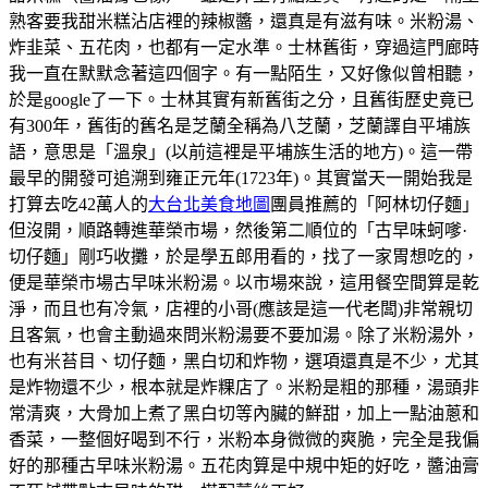
熟客要我甜米糕沾店裡的辣椒醬，還真是有滋有味。米粉湯、
炸韭菜、五花肉，也都有一定水準。士林舊街，穿過這門廊時
我一直在默默念著這四個字。有一點陌生，又好像似曾相聽，
於是google了一下。士林其實有新舊街之分，且舊街歷史竟已
有300年，舊街的舊名是芝蘭全稱為八芝蘭，芝蘭譯自平埔族
語，意思是「溫泉」(以前這裡是平埔族生活的地方)。這一帶
最早的開發可追溯到雍正元年(1723年)。其實當天一開始我是
打算去吃42萬人的
大台北美食地圖
團員推薦的「阿林切仔麵」
但沒開，順路轉進華榮市場，然後第二順位的「古早味蚵嗲·
切仔麵」剛巧收攤，於是學五郎用看的，找了一家胃想吃的，
便是華榮市場古早味米粉湯。以市場來說，這用餐空間算是乾
淨，而且也有冷氣，店裡的小哥(應該是這一代老闆)非常親切
且客氣，也會主動過來問米粉湯要不要加湯。除了米粉湯外，
也有米苔目、切仔麵，黑白切和炸物，選項還真是不少，尤其
是炸物還不少，根本就是炸粿店了。米粉是粗的那種，湯頭非
常清爽，大骨加上煮了黑白切等內臟的鮮甜，加上一點油蔥和
香菜，一整個好喝到不行，米粉本身微微的爽脆，完全是我偏
好的那種古早味米粉湯。五花肉算是中規中矩的好吃，醬油膏