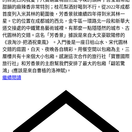
甜韻的麻辣香非常特別；桂花梨酒好喝到不行。從2022年成都
首度列入米其林的範圍後，芳香景就連續四年得到米其林一
星。它的位置在成都城的西北，金牛區一環路北一段和新華大
道交接處的中鐵鷺島藝術城裡。有那麼一點隱隱然的城市、古
代園林的交錯。店名「芳香景」據說是來自大文豪歐陽修的
《浪淘沙·把酒祝東風》 。入門後是一座日枯山水、宋代園林
交錯的庭園，白天、夜晚各自精彩。用餐空間以包廂為主，三
層樓共有十來個大小包廂。感謝這次合作的旅行社「寶豐國際
旅行社」和芳香景的主廚幫我們安排了最大的包廂「翩若驚
鴻」(應該是來自曹植的洛神賦)。
繼續閱讀