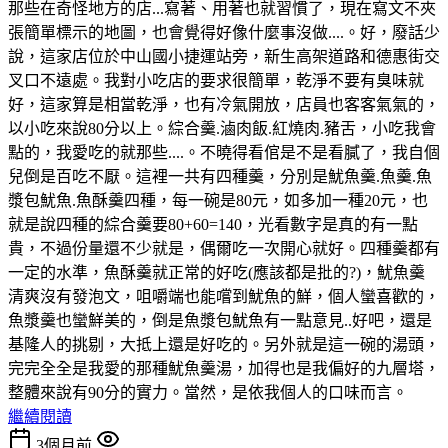
那些在奇怪地方的店...寫著、用著也就習慣了，現在寫文不夾
張簡單標示的地圖，也會覺得好像什麼事沒做....。好，廢話少
說，這家店位於中山國小捷運站旁，新生高架道路和德惠街交
叉口不遠處。我對小吃店的要求很簡單，乾淨不要有臭味就
好，這家算是相當乾淨，也有冷氣開放，店員也客客氣氣的，
以小吃來說80分以上。綜合羹.滷肉飯.紅燒肉.豬舌，小吃我會
點的，我愛吃的就那些....。不曉得看倌是不是看膩了，我自個
兒倒是百吃不厭。這裡一共有四種羹，分別是魷魚羹.魚羹.魚
漿包魷魚.魚酥羹四種，每一碗是80元，如多加一種20元，也
就是說四種的綜合羹要80+60=140，光看數字是真的有一點
貴，不過份量還不少就是，偶爾吃一次開心就好。四種羹都有
一定的水準，魚酥羹就正常的好吃(應該都是批的?)，魷魚羹
清爽沒有發泡文，咀嚼端也能嚐到魷魚的鮮，個人蠻喜歡的，
魚漿羹也蠻鮮美的，倒是魚漿包魷魚有一點意見..好吧，還是
基隆人的挑剔，大抵上還是好吃的。另外就是這一碗的湯頭，
完完全全是我愛的那種魷魚羹湯，加得也是我偏好的九層塔，
整體來說有90分的實力。當然，是依我個人的口味而言。
繼續閱讀
3個月前