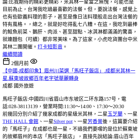
論:比我期待的精彩更精彩，米其林一星當之無愧，可能也是
目前為止，台灣我吃過最喜歡的法餐。但，要說法餐，感覺上
也有些歐義料理的影子，甚至是像日法料理般走出台灣法餐的
特有風格。，總之，就是好吃得亂七八糟。在這，我吃到最棒
的鮭魚前菜、鵝肝、肉派、甚至甜點、冰淇淋都滿滿的驚喜，
就連麵包（可續）都非常美味。為了這家，小虎吃貨團台中米
其林二團開催。
打卡短影音
。
繼續閱讀
2個月前
【中國-成都印象】眉州川菜選「馬旺子飯店」.成都米其林一
星.蘇東坡故鄉百年老字號華麗轉身
成都
國外旅遊
馬旺子飯店:中國四川省眉山市东坡区二环东路157号，電
話:028-38113139，營業時間:11:30〜14:00、17:30〜20:30
前幾回分別介紹了幾家成都的星級米其林，二星
玉芝蘭
、一星
THE HALL 會館
、一星
Silver pot
、一星
芳香景
後，這篇要介紹
的「馬旺子」在成都也是一星，不過我們要嚐的是位於蘇東坡
的故鄉眉州的本店「馬旺子飯店」，直接先說結論:眉山百年