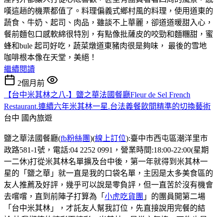
嘆這趟的機票都值了。料理偏義式鄉村風的料理，使用道東的
蔬食、牛奶、起司、肉品，雖談不上華麗，卻道道暖甜入心，
餐前麵包口感軟綿很特別，有點像批薩皮的咬勁和麵糰甜，蜜
蜂和bule 起司好吃，蔬菜燉道東豬肉很是夠味， 最後的雪地
咖啡根本像在天堂，美絕！
繼續閱讀
2個月前
【台中米其林之八-】鹽之華法國餐廳Fleur de Sel French
Restaurant.連續六年米其林一星.台法義餐飲間精準的切換藝術
台中
國內旅遊
鹽之華法國餐廳(
fb粉絲團
)(
線上訂位
):臺中市西屯區潮洋里市
政路581-1號，電話:04 2252 0991，營業時間:18:00-22:00(星期
一二休)打從米其林名單擴及台中後，第一年就得到米其林一
星的「鹽之華」就一直是我的口袋名單，主因是太多美食區的
友人推薦及好評，幾乎可以說是零負評，但一直苦於沒有機會
去嚐嚐，直到前陣子打算為「
小虎吃貨團
」的團員開第二場
「台中米其林」，才託友人幫我訂位，先直接說用完餐的結