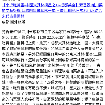
【小虎吃貨團-中國米其林摘星之12-成都美食】芳香景.老川菜
的文藝復興.連續四年米其林一星.三層四和院.日式枯山水結合
宋代古典園林
成都
國外旅遊
芳香景:中國四川省成都市金牛区马家花园路5号，電話:+86 28
6460 1181，營業時間:11:30-22:002025年總算把答應帶「小虎
吃貨團」團員把上海、北京、成都米其林給吃上一圈，大概完
成了15家米其林的摘星任務，2026年希望能帶大家去粵菜的大
本營廣東摘星，另外已經開催11月中的北京米其林(銀杏)二團
可以順利成行。這篇要分享的是上回成都米其林摘星的第一
家，先直接說結論:連續四年米其林一星川菜「芳香景」，古
色古香的建築沒想到是重建的，料理以老川菜為主，再注入少
許新意，把鹹的元素徹底拉掉，卻不影響川菜的𩆜魂椒麻及香
辣。這一餐連水果足足上了29道之多，但整體的味覺順序過於
凌亂，吃到後來有點分不清，以米其林一星來說，視覺也少了
記憶點，除了少數幾道料理。開場開水白菜真是好喝，接踵而
來的前菜讓人應接不暇，白酒調製的鴨腸頗特別；添了麻辣風
的蒜泥白肉我愛；八寶葫蘆鴨自然是今晚的頭牌；宮宝蝦帶點