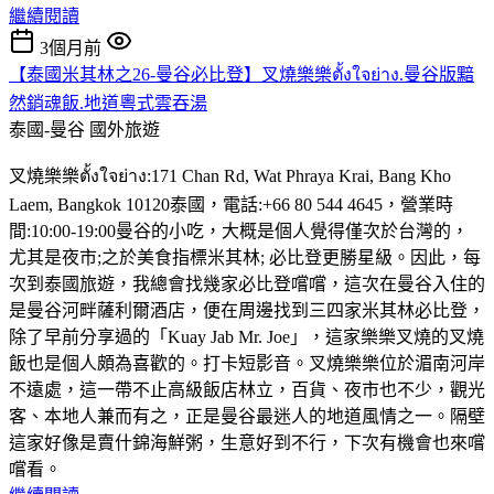
繼續閱讀
3個月前
【泰國米其林之26-曼谷必比登】叉燒樂樂ตั้งใจย่าง.曼谷版黯
然銷魂飯.地道粵式雲吞湯
泰國-曼谷
國外旅遊
叉燒樂樂ตั้งใจย่าง:171 Chan Rd, Wat Phraya Krai, Bang Kho
Laem, Bangkok 10120泰國，電話:+66 80 544 4645，營業時
間:10:00-19:00曼谷的小吃，大概是個人覺得僅次於台灣的，
尤其是夜市;之於美食指標米其林; 必比登更勝星級。因此，每
次到泰國旅遊，我總會找幾家必比登嚐嚐，這次在曼谷入住的
是曼谷河畔薩利爾酒店，便在周邊找到三四家米其林必比登，
除了早前分享過的「Kuay Jab Mr. Joe」，這家樂樂叉燒的叉燒
飯也是個人頗為喜歡的。打卡短影音。叉燒樂樂位於湄南河岸
不遠處，這一帶不止高級飯店林立，百貨、夜市也不少，觀光
客、本地人兼而有之，正是曼谷最迷人的地道風情之一。隔壁
這家好像是賣什錦海鮮粥，生意好到不行，下次有機會也來嚐
嚐看。