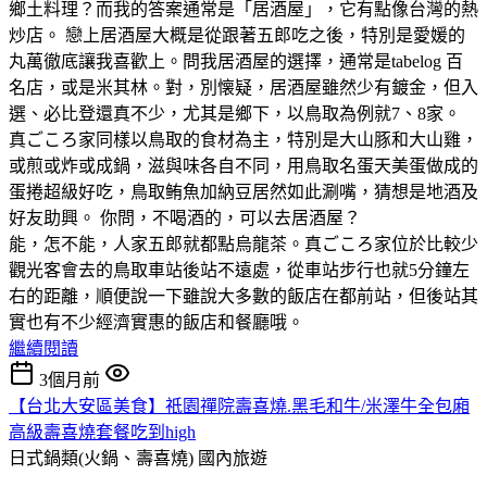
鄉土料理？而我的答案通常是「居酒屋」，它有點像台灣的熱
炒店。 戀上居酒屋大概是從跟著五郎吃之後，特別是愛媛的
丸萬徹底讓我喜歡上。問我居酒屋的選擇，通常是tabelog 百
名店，或是米其林。對，別懐疑，居酒屋雖然少有鍍金，但入
選、必比登還真不少，尤其是鄉下，以鳥取為例就7、8家。
真ごころ家同樣以鳥取的食材為主，特別是大山豚和大山雞，
或煎或炸或成鍋，滋與味各自不同，用鳥取名蛋天美蛋做成的
蛋捲超級好吃，鳥取鲔魚加納豆居然如此涮嘴，猜想是地酒及
好友助興。 你問，不喝酒的，可以去居酒屋？
能，怎不能，人家五郎就都點烏龍茶。真ごころ家位於比較少
觀光客會去的鳥取車站後站不遠處，從車站步行也就5分鐘左
右的距離，順便說一下雖說大多數的飯店在都前站，但後站其
實也有不少經濟實惠的飯店和餐廳哦。
繼續閱讀
3個月前
【台北大安區美食】祇園禪院壽喜燒.黑毛和牛/米澤牛全包廂
高級壽喜燒套餐吃到high
日式鍋類(火鍋、壽喜燒)
國內旅遊