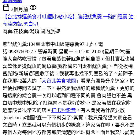
繼續閱讀
3個月前
【台北捷運美食-中山國小站小吃】熊記魷魚羹.一碗四種羹.油
亮滷肉飯.黑白切
肉羹/花枝羹/湯類
國內旅遊
熊記魷魚羹:104臺北市中山區德惠街97-1號，電
話:0983760927，營業時間:星期一、11:00–21:00(星期日休)基
隆人自然吃習慣了包著魚漿包著魷魚的魷魚羹，但其實我也蠻
喜歡像是燙魷魚的魷魚羹(我都管它叫太祖魷魚羹)。自從板橋
莒光路(新埔)那攤收了後，我就再也找不到喜歡的了。前陣子
在我那42萬人的「
大台北美食地圖
」看見有團員分享這家，於
是便找時間去試了一下，果然是我偏好的那種魷魚羹，更好的
是這家的綜合羹一次可以嚐到四種不同的羹.魯肉飯也不差.黑
白切中規中矩.除了紅燒肉不是我好的外，是家若然在我家附
近應該會很常去的店。
打卡短影音
。有人問我為什麼要放
google map地圖?查一下不就有了?其實，我只是希望大家在看
文章時，立馬就可以有個初步的概念，這家店在哪，畢竟不是
每個人對每個地方都有那麼清楚的地理概念，而且我又很愛寫