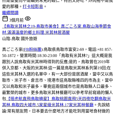
然是整隻而不是鹹粥常見的蝦仁，特別又好吃，炸肉捲不是我
愛的那種。
打卡短影音
。
繼續閱讀
3個月前
【鳥取米其林之19-鳥取市美食】真ごころ家.鳥取山海季節食
材.滿滿溫度的鄉土料理.米其林居酒屋
山陰-鳥取
國外旅遊
真ごころ家(
FB粉絲團
):鳥取県鳥取市富安2-69，電話:+81 857-
50-1872，營業時間:18:30-23:00「鳥取有米其林?」這大概是我
跟別人說鳥取有米其林時得到的反應;是的，鳥取曾在2019年
併入京都、大阪的米其林:這一篇是鳥取米其林系列第19回;在
這些米其林入選的名單中，有一大部份是居酒屋，當中又以鳥
取市、米子市、倉吉市、境港市這鳥取縣唯四的市為主，當中
又以鳥取和米子最多，畢竟這兩個城市也是鳥取縣人口最多、
最繁榮的城市，更多鳥取米其林餐廳可以參考早前寫過的懶人
包
【搭虎航直飛鳥取摘星】鳥取桃園直飛5天四夜吃翻鳥取米
其林.鳥取四大城市.5家星級米其林.17家米其林餐廳
。先說結
論:常有朋友問，日本要去什麼地方才能吃到用當地食材做的