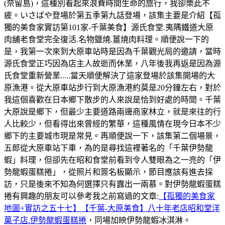
(奈留島)，這種別看起來浪費時間生命的旅行，我卻樂此不
疲。いさばや登場於第五季第九話登場，該集主要是介紹【孤
獨的美食家實訪第101家-千葉美食】源氏食堂.夷隅鐵道大原
肉舖老食堂完全復活.名物鹽燒.薑燒肉料理。順便說一下的
是，我第一次來到大原車站時是因為千葉觀光局的邀請，當時
源氏食堂正巧因為店主人故逝而休業，八年後我再返是因為源
氏食堂重新營業.....當天順便解決了這家登場於該集開場的大
原漁港。從大原車站步行到大原漁港約莫是20分鐘左右，對於
我這個喜歡在日本鄉下散步的人來說是恰到好處的時間。千葉
大原說是鄉下，但最少主要道路兩邊商家林立，就是來往的行
人比較少，但看得出來曾經的繁華，這種風情在現今日本不少
鄉下的主要城市現是常見。再順便說一下，該集第二個場景，
五郎從大原車站下車，為的是尋找這裡著名的「千葉伊勢龍
蝦」料理，但卻先在昭和食堂前看到令人雙眼為之一亮的「伊
勢龍蝦蛋糕捲」，從照片和簽名板顯示，節目應該有進去採
訪，只是後來不知為何選擇只有露出一兩慕。對伊勢龍蝦蛋糕
捲有興趣的朋友可以參考我之前寫過的文章:
【孤獨的美食家
地圖+實訪之五十七】【千葉-大原美食】八十年老店昭和堂洋
菓子店.伊勢龍蝦蛋糕捲
，同場加映伊勢龍蝦冰淇淋。