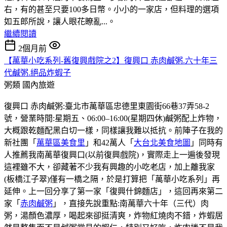
右，有的甚至只要100多日幣。小小的一家店，但料理的選項
如五郎所說，讓人眼花瞭亂...。
繼續閱讀
2個月前
【萬華小吃系列-舊復興戲院之2】復興口 赤肉鹹粥.六十年三
代鹹粥.絕品炸蝦子
粥類
國內旅遊
復興口 赤肉鹹粥:臺北市萬華區忠德里東園街66巷37弄58-2
號，營業時間:星期五、06:00–16:00(星期四休)鹹粥配上炸物，
大概跟乾麵配黑白切一樣，同樣讓我難以抵抗。前陣子在我的
新社團「
萬華區美食里
」和42萬人「
大台北美食地圖
」同時有
人推薦我南萬華復興口(以前復興戲院)，實際走上一遍後發現
這裡雖不大，卻藏著不少我有興趣的小吃老店，加上離我家
(板橋江子翠)僅有一橋之隔，於是打算把「萬華小吃系列」再
延伸。上一回分享了第一家「復興什錦麵店」，這回再來第二
家「
赤肉鹹粥
」，直接先說重點:南萬華六十年（三代）肉
粥，湯顏色濃厚，喝起來卻挺清爽，炸物紅燒肉不錯，炸蝦居