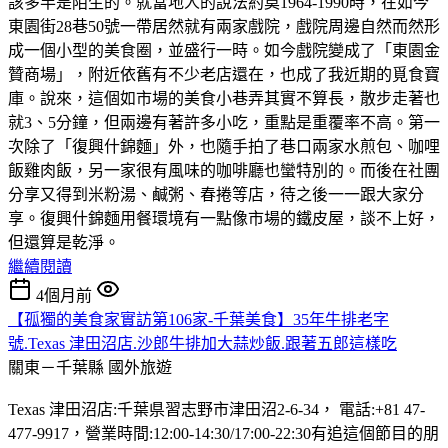
該多半是陌生的。就當地人的說法約莫1964-1990時，在如今
東園街28巷50號一帶居然就有兩家戲院，戲院周邊自然而然形
成一個小型的美食圈，並盛行一時。如今戲院變成了「東園金
贊商場」，附近依舊有不少老店還在，也成了我近期的覓食寶
庫。說來，這個如市場的美食小巷弄其實不算長，散步走著也
就3、5分鐘，但兩邊有著許多小吃，重點是重覆率不高。第一
次除了「復興什錦麵」外，也隨手拍了巷口兩家水煎包、咖哩
飯雞肉飯，另一家很有風味的咖啡廳也蠻特別的。而後在社團
分享又得到米粉湯、鹹粥、春捲等店，待之後一一跟大家分
享。復興什錦麵用餐環境有一點像市場的鐵皮屋，談不上好，
但還算是乾淨。
繼續閱讀
4個月前
【孤獨的美食家實訪第106家-千葉美食】35年牛排老字
號.Texas 津田沼店.沙郎牛排加大蒜炒飯.跟著五郎這樣吃
關東－千葉縣
國外旅遊
Texas 津田沼店:千葉県習志野市津田沼2-6-34， 電話:+81 47-
477-9917，營業時間:12:00-14:30/17:00-22:30有追這個節目的朋