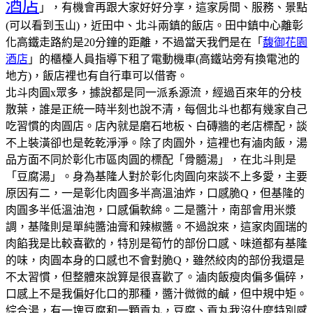
酒店
」，有機會再跟大家好好分享，這家房間、服務、景點
(可以看到玉山)，近田中、北斗兩鎮的飯店。田中鎮中心離彰
化高鐵走路約是20分鐘的距離，不過當天我們是在「
馥御花園
酒店
」的櫃檯人員指導下租了電動機車(高鐵站旁有換電池的
地方)，飯店裡也有自行車可以借寄。
北斗肉圓x眾多，據說都是同一派系源流，經過百來年的分枝
散葉，誰是正統一時半刻也說不清，每個北斗也都有幾家自己
吃習慣的肉圓店。
店內就是磨石地板、白磚牆的老店標配，談
不上裝潢卻也是乾乾淨淨。
除了肉圓外，這裡也有滷肉飯，湯
品方面不同於彰化市區肉圓的標配「骨髓湯」，在北斗則是
「豆腐湯」。
身為基隆人對於彰化肉圓向來談不上多愛，主要
原因有二，一是彰化肉圓多半高溫油炸，口感脆Q，但基隆的
肉圓多半低溫油泡，口感偏軟綿。二是醬汁，南部會用米漿
調，基隆則是單純醬油膏和辣椒醬。不過說來，這家肉圓瑞的
肉餡我是比較喜歡的，特別是筍竹的部份口感、味道都有基隆
的味，肉圓本身的口感也不會對脆Q，雖然絞肉的部份我還是
不太習慣，但整體來說算是很喜歡了。
滷肉飯瘦肉偏多偏碎，
口感上不是我偏好化口的那種，醬汁微微的鹹，但中規中矩。
綜合湯，有一塊豆腐和一顆貢丸，豆腐、貢丸我沒什麼特別感