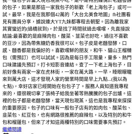
我一樣包子非當天現包現蒸不吃，是不是特別鐘情於老麵發酵
的包子，如果是那這一家我包子的新歡「老上海包子」或可一
試。最早，我是在我那個42萬的「大台北美食地圖」fb社團看
見有團員分享，據說連大YT九妹都專程去朝聖。因為離我家
其實蠻近的(過橋就到)，於是找了時間就過去嚐嚐，先直接說
結論:最喜歡的是麻辣肉包，酸菜、韮菜也好吃，過往不喜歡
的豆沙，因為帶焦糖奶香我很可以。包子皮是老麵發酵，口
感、麵香都是我偏好的。喜歡嚐鮮的朋友，和牛、貓山王榴槤
包（需預訂）也可以試試。因為是每日手工限量，量多、熱門
口味建議先預訂。打卡短影音連結。查了一下老上海包子，目
前好像有兩家一家在虎林街，一家在萬大路。一早，睡眼矇矓
來到萬大店，這才發現人家的營業時間是早上九點...(我以為
七點)，幸好店家已經開始在包包子了。服務人員知道我專程
來的，還很親切拿了張椅子給我坐著等熱騰騰的包子出爐。這
裡的包子都是老麵發酵，當天現包現蒸，這也是我專程來探探
的重要原因。包子的口味有一般包子店有的如肉包、酸菜包、
韭菜包、紅豆包，也有網路很推薦的麻辣包，以及特別的和牛
包和榴蓮包，但來了才知這兩種特別的口味需要事先預訂。
繼續閱讀