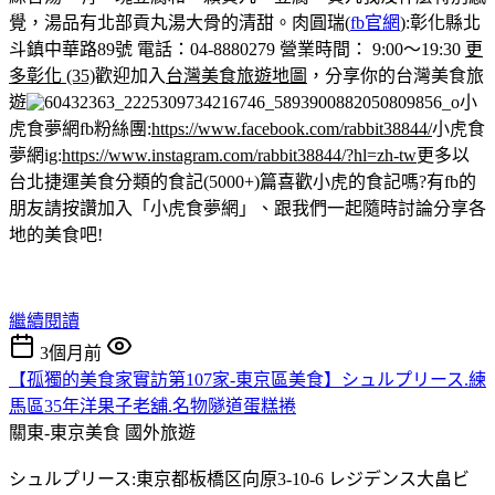
覺，湯品有北部貢丸湯大骨的清甜。
肉圓瑞(
fb官網
):彰化縣北
斗鎮中華路89號 電話：04-8880279 營業時間： 9:00～19:30
更
多彰化 (35)
歡迎加入
台灣美食旅遊地圖
，分享你的台灣美食旅
遊
小
虎食夢網fb粉絲團:
https://www.facebook.com/rabbit38844/
小虎食
夢網ig:
https://www.instagram.com/rabbit38844/?hl=zh-tw
更多以
台北捷運美食分類的食記(5000+)篇
喜歡小虎的食記嗎?有fb的
朋友請按讚加入「小虎食夢網」、跟我們一起隨時討論分享各
地的美食吧!
繼續閱讀
3個月前
【孤獨的美食家實訪第107家-東京區美食】シュルプリース.練
馬區35年洋果子老舖.名物隧道蛋糕捲
關東-東京美食
國外旅遊
シュルプリース:東京都板橋区向原3-10-6 レジデンス大畠ビ