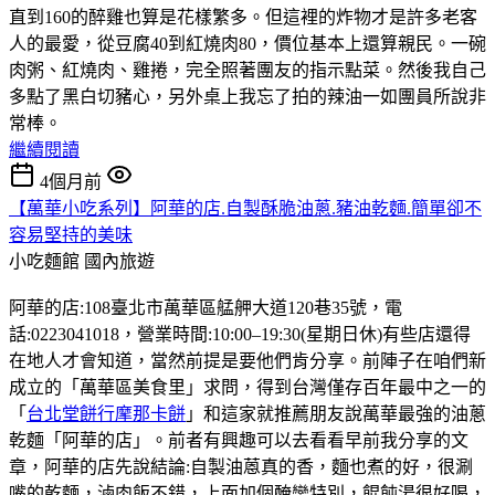
直到160的醉雞也算是花樣繁多。但這裡的炸物才是許多老客
人的最愛，從豆腐40到紅燒肉80，價位基本上還算親民。一碗
肉粥、紅燒肉、雞捲，完全照著團友的指示點菜。然後我自己
多點了黑白切豬心，另外桌上我忘了拍的辣油一如團員所說非
常棒。
繼續閱讀
4個月前
【萬華小吃系列】阿華的店.自製酥脆油蔥.豬油乾麵.簡單卻不
容易堅持的美味
小吃麵館
國內旅遊
阿華的店:108臺北市萬華區艋舺大道120巷35號，電
話:0223041018，營業時間:10:00–19:30(星期日休)有些店還得
在地人才會知道，當然前提是要他們肯分享。前陣子在咱們新
成立的「萬華區美食里」求問，得到台灣僅存百年最中之一的
「
台北堂餅行摩那卡餅
」和這家就推薦朋友說萬華最強的油蔥
乾麵「阿華的店」。前者有興趣可以去看看早前我分享的文
章，阿華的店先說結論:自製油蒽真的香，麵也煮的好，很涮
嘴的乾麵，滷肉飯不錯，上面加個醃蠻特別，餛飩湯很好喝，