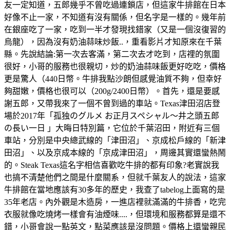
友一定知道，五郎幾乎不曾吃過連鎖店，但這家牛排館在日本
好像不止一家，不知道有沒有關係，但名字是一樣的。幾年前
在銀座吃了一家，吃到一半才發現找錯家（又是一個沒復習的
烏龍），因為沒有奶油蒜味炒飯..，重看影片才知原來在千葉
縣。先說結論:第一次去客滿，第二次去才吃到，店𥚃的氛圍
很好，小哥的服務也很親切，炒的奶油蒜味飯更好吃吃，價格
更是驚人（440日幣。牛排我點沙朗但感覺油質不夠，但幸好
夠甜嫩，價格也很可以（200g/2400日幣）。首先，還是要感
謝五郎，又帶我來了一個不曾到過的車站。Texas津田沼店登
場於2017年「孤独のグルメ お正月スペシャル～井之頭五郎
の長い一日 」大晦日特別篇，它位於千葉沼田，附近有三個
車站，分別是中央總武線的「津田沼」、京成松戶線的「新津
田沼」、以及京成本線的「京成津田沼」，周邊其實還蠻熱鬧
的。Steak Texas這名字相信喜歡吃牛排的都有印象?老實說我
也搞不清楚他們之間是什麼關系，但就千葉友人的說法，這家
牛排館在當地應該有30多年的歷史，我查了tabelog上面寫的是
35年老店。內外觀是木造房，一進店裡就滿滿的牛排香，吃完
衣服就像吃燒烤一樣會有油煙味....，但環境和服務都算是還不
錯，小哥會說一點英文，點菜應該是沒問題。價格上還蠻親民