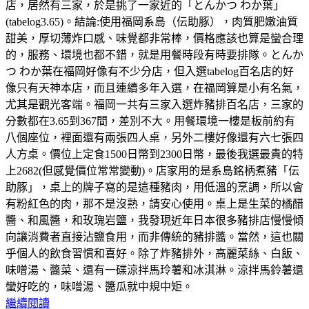
店，居然有三家，於是挑了一家近的「とんかつ わか葉」
(tabelog3.65)。結論:使用福岡系島（伝助豚），肉質肥嫩油質
甜美，厚切薄炸口感、味覺都非常棒，價格應該也算是蠻合理
的，服務、環境也都不錯，就是用餐時段有時要排隊。とんか
つ わか葉在福岡好像有不少分店，但入選tabelog百名店的好
像只有天神本店，而且連續多年入選，在福岡算是小有名氣，
尤其是觀光客端。福岡一共有三家入選炸豬排百名店，三家的
分數都在3.65到367間，差別不大。用餐環境一樓是板前約有
八個座位，裡面還有兩張四人桌，另外二樓好像還有六七張四
人方桌。價位上定食1500日幣到2300日幣，最後我選最貴的特
上2682(但感覺價位常常變動)。店家用的是系島銘柄煮豬「伝
助豚」，桌上的牌子寫的是這種豬肉，用低溫的烹調，所以會
有粉紅色的肉，那不是沒熟，請安心使用。桌上是生菜的橘醋
醬、和風醬，和玫瑰岩鹽，我發現近年日本很多豬排店慢慢傾
向讓消費者直接沾鹽食用，而非傳統的豬排醬。當然，這也關
乎個人的飲食習慣和喜好。除了炸豬排外，高麗菜絲、白飯、
味噌湯、醬菜、還有一碟涼拌馬玲薯和冰淇淋。涼拌馬鈴薯還
蠻好吃的，味噌湯、醬瓜就中規中矩。
繼續閱讀