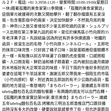
ル２Ｆ，電話: +81 3-3958-1120，營業時間:10:00-19:00(星期日
一休)隨著孤獨的美食家第11季開播，「孤獨的美食家實訪」
這個單元被援尋的次數又開始攀升，翻了翻存檔還有五家沒
寫，包含電影版中的兩家，決定加快腳步，不然我月底的東
京、神奈川之旅又會增加不少家五郎吃過的店家。シュルプリ
ース出現在第三季第九話的前半，是位於練馬區小竹向原的35
年老洋果子店。先說結論:因為附近有許多快速道路、地鐵的
函洞，故涎生出的名物「小竹向原トンネルロール」。五郎吃
的抹茶口味完售，只好挑了橘子口味。說是蛋糕捲但蛋糕體不
太一樣，有點像以前古早味灑了白糖的虎皮蛋糕，口感微粗
礦、入口微澎鬆，鮮奶油和橘子颇喜歡。店內被刮出歲月痕跡
的木地板好有大正喫茶店的味道，平日下雨的午後好多附近的
婆婆在這喝下午茶話家常。謝謝五郎又帶我來一個陌生的市區
（小竹向原町）駅，附近真如五郎說的有不少公路的函洞，藍
圈的地方是這一集登場的「まちのパーラー」是連續五年得到
tabelog麵包百名店的麵包餐廳，有興趣的朋友可以出門右轉。
【孤獨的美食家實訪第98家-東京美食】まちのパーラー.連續
五年tabelog麵包百名店.烤豬肉三明治五郎激推店門口跟目播
出時沒有多大的改變，硬要說就是感覺亮了些，但也許是節目