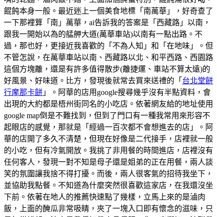
餛飩本身一般。最近迷上一個美食地標「南萬華」，好奇查了
一下那裡算「南」萬華，ai告訴我的答案是「西藏路」以南，
跟我一開始以為的艋舺大道(萬華車站)以南有一點出路。不
過，那也好，更接近我喜歡的「不為人知」和「在地味」。但
不管怎說，在萬華車站以南、西藏路以北、和平西路、西園路
這個方塊離，還是有許多值得散步(離捷運、車站不算太遠)的
好風景、好味道。比方，發現後就常去買來送禮的「
台北堂餅
行摩那卡餅
」。阿華的店用google搜尋幾乎沒有半點資料，會
出現的大約都是梧州街同名的小吃店。依著網友給的地址使用
google map倒是不難找到，但到了門口有一種我常用來形容不
起眼店的感覺，那就是「經過一百次都不會想進去的店」。阿
華的店開了多久不清楚，但現在好像是二代接手，店裡就一般
的小吃，但有冷氣開放。我挑了非用餐的時間進店，店裡沒有
任何客人，發現一對不知是母子還是姐弟的正在用餐，兩人談
笑的氛圍讓我捨不得打擾。而後，兩人很客氣的招待我坐下，
並協助我點餐。不知道為什麼突然很喜歡這家店，在我還沒坐
下前。依著在地人的推薦快速點了幾樣，立馬上來的是滷肉
飯，上面的醃瓜非常吸睛，夾了一塊入口即有懷念的滋味，只