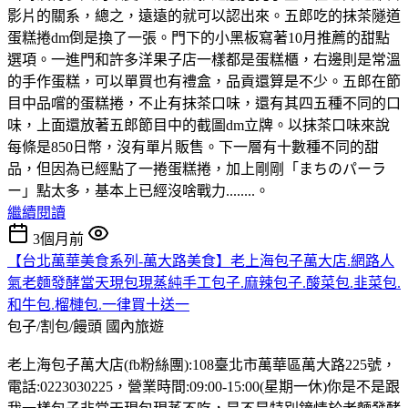
影片的關系，總之，遠遠的就可以認出來。五郎吃的抹茶隧道
蛋糕捲dm倒是換了一張。門下的小黑板寫著10月推薦的甜點
選項。一進門和許多洋果子店一樣都是蛋糕櫃，右邊則是常溫
的手作蛋糕，可以單買也有禮盒，品貢還算是不少。五郎在節
目中品嚐的蛋糕捲，不止有抹茶口味，還有其四五種不同的口
味，上面還放著五郎節目中的截圖dm立牌。以抹茶口味來說
每條是850日幣，沒有單片販售。下一層有十數種不同的甜
品，但因為已經點了一捲蛋糕捲，加上剛剛「まちのパーラ
ー」點太多，基本上已經沒啥戰力........。
繼續閱讀
3個月前
【台北萬華美食系列-萬大路美食】老上海包子萬大店.網路人
氣老麵發酵當天現包現蒸純手工包子.麻辣包子.酸菜包.韭菜包.
和牛包.榴槤包.一律買十送一
包子/割包/饅頭
國內旅遊
老上海包子萬大店(fb粉絲團):108臺北市萬華區萬大路225號，
電話:0223030225，營業時間:09:00-15:00(星期一休)你是不是跟