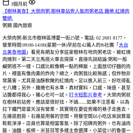
3個月前
【樹林美食】大榮肉粥.樹林車站旁人氣肉粥老店.雞捲.紅燒肉
雙絕.
粥類
國內旅遊
大榮肉粥:新北市樹林區博愛一街25號，電話: 02 2681 8177，
營業時間:09:00-14:00(星期一休)早前在42萬人的fb社團「
大台
北美食地圖
」看見有網友分享這家樹林在地肉粥老店，被紅燒
肉燒到，第二天立馬搭火車去探探。直接先說結論:粥和一般
鹹粥很不一樣，口感比較像稠一點的稀飯，上面放切仔麵的肉
片，裡面有像肉羮的炸肉？總之，肉粥我比較無感；但炸物非
常厲害，尤其是油酥軟嫩的紅燒肉，足以進入前三，好吃得亂
七八糟；另外，雞捲也有水準，真材實料，口感、味道，甚至
沾醬都得我心，豬心也可一試。
打卡短影片參考
。大榮肉粥就
在樹林前站旁，應該是很好找，不過.......如果不注意看，以為
拉下鐵門是當天沒有營業，其實現在要從旁邊的巷子走進去，
左邊是廚房，右邊是用餐的空間。用餐空間以小吃店來說算是
乾乾淨淨，店員也算是相當客氣。除了招牌肉粥外，也有滷肉
飯、油麵、板條、米苔目等多樣主食選擇，小菜從15的魯蛋一