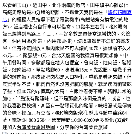
以看到玉山)，近田中、北斗兩鎮的飯店。田中鎮中心離彰化
高鐵走路約是20分鐘的距離，不過當天我們是在「
馥御花園酒
店
」的櫃檯人員指導下租了電動機車(高鐵站旁有換電池的地
方)，飯店裡也有自行車可以借寄。
11點半左右到，老K爌肉
飯已經排到馬路上了.......，幸好多數是包便當還蠻快的。
旁邊
有一個內用區(外帶、內用都要排)，環境雖然是不怎好的鐵皮
屋，但有冷氣開放。
爌肉飯是不可思議的40元，據說前不久才
35元.....。豬腳飯70元，台北天龍國的我還真是很難想像。
中
午用餐時間，多數都是在地人包便宜，魯肉飯、焢肉飯、豬腳
飯。
焢肉飯40、單點豬腳60，味噌湯15元。
先說肥、瘦幾乎分
離的焢肉飯，那皮那肥肉都是入口極化，重點是看起來鹹，但
其實半點不會，肥肉自然也沒有肥膩的感覺，就是瘦肉稍微乾
了些，但40元的cp值真的太高，白飯也煮得不錯。
豬腳非常的
脆Q，半點沒有豬騷味，但不是那麼入味倒是真的，或者，也
許我喜歡更軟爛，甚至有一點膠質化的豬腳。味噌湯就是傳統
的台味，裡面只有豆腐。
老K爌肉飯:彰化縣北斗鎮中華路84
號，電話:04 888 2584，營業時間:10:00-03:00
更多彰化 (32)
歡
迎加入
台灣美食旅遊地圖
，分享你的台灣美食旅遊