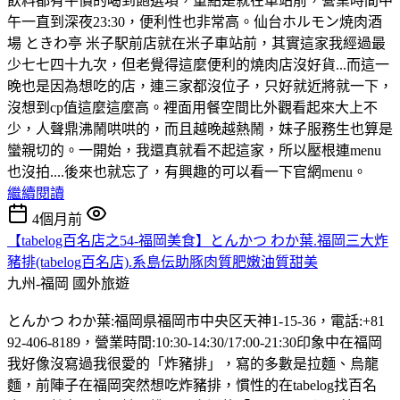
飲料都有平價的喝到飽選項，重點是就在車站前，營業時間中
午一直到深夜23:30，便利性也非常高。仙台ホルモン焼肉酒
場 ときわ亭 米子駅前店就在米子車站前，其實這家我經過最
少七七四十九次，但老覺得這麼便利的燒肉店沒好貨...而這一
晚也是因為想吃的店，連三家都沒位子，只好就近將就一下，
沒想到cp值這麼這麼高。裡面用餐空間比外觀看起來大上不
少，人聲鼎沸鬧哄哄的，而且越晚越熱鬧，妹子服務生也算是
蠻親切的。一開始，我還真就看不起這家，所以壓根連menu
也沒拍....後來也就忘了，有興趣的可以看一下官網menu。
繼續閱讀
4個月前
【tabelog百名店之54-福岡美食】とんかつ わか葉.福岡三大炸
豬排(tabelog百名店).系島伝助豚肉質肥嫩油質甜美
九州-福岡
國外旅遊
とんかつ わか葉:福岡県福岡市中央区天神1-15-36，電話:+81
92-406-8189，營業時間:10:30-14:30/17:00-21:30印象中在福岡
我好像沒寫過我很愛的「炸豬排」，寫的多數是拉麵、烏龍
麵，前陣子在福岡突然想吃炸豬排，慣性的在tabelog找百名