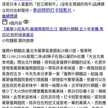
深受日本人喜愛的「近江姬和牛」(沒有生育過的母牛)品牌建
參訪時的打卡短影片
立的付出和堅持。
。
繼續閱讀
4個月前
【萬華小吃系列-舊復興戲院之1】復興什錦麵.五十年老攤.黑
白切.粉肝味美量足
小吃麵館
國內旅遊
復興什錦麵店:臺北市萬華區東園街28巷25號，營業時
間:11:00-22:00(星期二休)前陣子在我42萬的fb社團「大台北美
食地圖」問台北什錦麵，得到這家復興什錦麵的店名，也意外
發現南萬華舊復興戲院這一帶有許多老味道，那一周我就跑去
覓食四五次，今天先來分享第一家「復興什錦麵店。結論:南
萬華復興戲院曾經引領風騷，即使如今繁華落盡，依據可以在
這些庶民老滋老味中，尋得一絲煙火味。古早味的什錦麵，即
使少了大火快炒的爆香鑊氣依舊美味，黑白切份量十足，辣椒
夠味。此等老滋老味，且吃且珍惜。打卡短影音連結。提到南
萬華復興戲院，除非住在附近又或是老一輩的萬華人，否則應