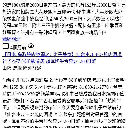
的是180g約是2000日幣左右，最大的也有1公斤12000日幣，另
外這家的招牌是大蒜炒飯。五郎set:沙郎牛排、大蒜炒飯虎郎:
依樣畫葫蘆牛排我點的是240克2900日幣，大蒜炒飯可以點半
份是400日幣，附上三種牛排的沾醬，配料有玉米、四季豆和
紅蘿蔔。牛排有一點沖繩風，上面還會放一塊奶油。
繼續閱讀
4個月前
【日本-鳥取燒肉地圖之7-米子美食】仙台ホルモン焼肉酒場
ときわ亭 米子駅前店.超厚切牛舌只要1200日幣
山陰-鳥取
國外旅遊
仙台ホルモン焼肉酒場 ときわ亭 米子駅前店:鳥取県米子市明
治町255 米子タウンホテル 1F，電話:+81 859-21-2770，營業
時間:11:00-23:30(詳細菜單)鳥取和牛已然成為我日本燒肉cp值
最高的選擇，若論牛舌我最愛的當屬早前介紹過的「焼肉牛
王」，但要說視味覺的cp值，今天要分享位於米子車站前的
「仙台ホルモン焼肉酒場 ときわ亭」絕絕對對是首選中的首
選，厚到不行的牛舌居然只要1200日幣，仙台ホルモン和酒精