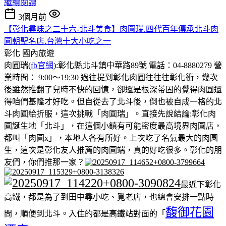
繼續閱讀
3個月前
【彰化尋味之二十六-北斗美食】肉圓瑞.四代百年傳承北斗肉
圓朝聖名店.台灣十大小吃之一
彰化
國內旅遊
肉圓瑞(
fb官網
):彰化縣北斗鎮中華路89號 電話：04-8880279 營
業時間： 9:00～19:30 過往提到彰化肉圓往往往彰化衝，幾次
後雖然推翻了兒時不快的回憶，卻還是根深蒂固的覺得肉圓還
得咱們基隆才好吃。但自從去了北斗後，倒也被自成一格的北
斗肉圓給折服，這次挑戰「肉圓瑞」。直接先說結論:彰化肉
圓誕生地「北斗」，在這個小鎮有可能密度最高境界肉圓店，
都叫「肉圓x」，本地人各有所好。上次吃了名氣最大的肉圆
生，這次是彰化友人推薦的肉圓端，真的好吃很多。彰化的朋
友們，你們推那一家？
最近下彰化
高鐵，都是為了到田中尋小吃、覓老店，也總會安排一點時
馥御花園
間，順便到北斗。入住的都是高鐵站對面的「