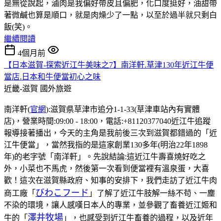
是無從說起，滷肉是我偏好帶皮且偏肥，化口度挺好，油甜帶
著微鹹也算是順口，就是肉燥少了一點，以至於過半就只剩白
飯(笑)。
繼續閱讀
4個月前
【日本滋賀-探索近江牛美味之7】南洋軒.草津130年近江牛便
當店.日本和牛便當初心之味
近畿-滋賀
國外旅遊
南洋軒(
官網
):滋賀県草津市追分1-1-33(草津車站內有實體
店)，營業時間:09:00 - 18:00，電話:+81120377040近江牛追蹤
報導接著播出，今天的主角是我前後三次到滋賀都錯過的「近
江牛便當」，當然我指的是這家創業130多年(明治22年1898
年)的老字號「南洋軒」。先說結論:這近江牛壽喜燒好吃之
外，小菜也不馬虎，然後第一次看到便當裡有溫泉蛋，大喜
歡！這次在滋賀縣政府、知事的安排下，我們走訪了近江牛肉
びわこフード
商工廠「
」了解了近江牛肢解一絲不苟、一塵
不染的環境，讓人感嘆日本人的專業，並參觀了畜養近江姬和
澤井牧場
牛的「
」，也感受到近江牛畜養的過程，以及近年