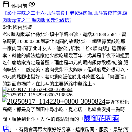
4個月前
【彰化尋味之二十六-北斗美食】老K爌肉飯.北斗宵夜首選.爌
肉飯cp值之王.爌肉飯40元你敢信?
彰化
國內旅遊
老K爌肉飯:彰化縣北斗鎮中華路84號，電話:04 888 2584，營
業時間:10:00-03:00到彰化肉圓的故鄉北斗，總猶豫著該吃那
一家肉圓?問了北斗友人，他卻告訴我「老K爌肉飯」這個答
案，就他的說法這家他少說吃過幾百年，尤其是半夜不知道要
吃什麼這家肯定是首選，理由是40元的爌肉飯你敢嗎?結論:肥
肉味道、口感完美，瘦肉微柴不太夠味，但鹹度意外很可以，
60元的豬腳也挺好。老K爌肉飯位於北斗肉圓名店「肉圓瑞」
的對面市場前，在北斗的主要道路中華路上。
最近下彰化
高鐵，都是為了到田中尋小吃、覓老店，也總會安排一點時
馥御花園酒
間，順便到北斗。入 住的鐵站對面的「
店
」，有機會再跟大家好好分享，這家房間、服務、景點(可