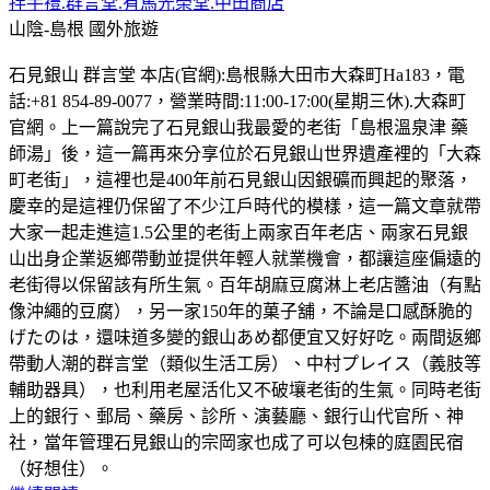
拌手禮.群言堂.有馬光榮堂.中田商店
山陰-島根
國外旅遊
石見銀山 群言堂 本店(官網):島根縣大田市大森町Ha183，電
話:+81 854-89-0077，營業時間:11:00-17:00(星期三休).大森町
官網。上一篇說完了石見銀山我最愛的老街「島根溫泉津 藥
師湯」後，這一篇再來分享位於石見銀山世界遺產裡的「大森
町老街」，這裡也是400年前石見銀山因銀礦而興起的聚落，
慶幸的是這裡仍保留了不少江戶時代的模樣，這一篇文章就帶
大家一起走進這1.5公里的老街上兩家百年老店、兩家石見銀
山出身企業返鄉帶動並提供年輕人就業機會，都讓這座偏遠的
老街得以保留該有所生氣。百年胡麻豆腐淋上老店醬油（有點
像沖繩的豆腐），另一家150年的菓子舖，不論是口感酥脆的
げたのは，還味道多變的銀山あめ都便宜又好好吃。兩間返鄉
帶動人潮的群言堂（類似生活工房）、中村プレイス（義肢等
輔助器具），也利用老屋活化又不破壤老街的生氣。同時老街
上的銀行、郵局、藥房、診所、演藝廳、銀行山代官所、神
社，當年管理石見銀山的宗岡家也成了可以包楝的庭園民宿
（好想住）。