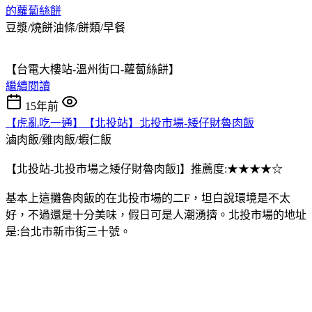
的蘿蔔絲餅
豆漿/燒餅油條/餅類/早餐
【台電大樓站-溫州街口-蘿蔔絲餅】
繼續閱讀
15年前
【虎亂吃一通】【北投站】北投市場-矮仔財魯肉飯
滷肉飯/雞肉飯/蝦仁飯
【北投站-北投市場之矮仔財魯肉飯]】推薦度:★★★★☆
基本上這攤魯肉飯的在北投市場的二F，坦白說環境是不太
好，不過還是十分美味，假日可是人潮湧擠。北投市場的地址
是:台北市新市街三十號。