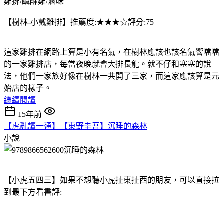
雞排/鹹酥雞/滷味
【樹林-小戴雞排】推薦度:★★★☆評分:75
這家雞排在網路上算是小有名氣，在樹林應該也該名氣響噹噹
的一家雞排店，每當夜晚就會大排長龍。就不仔和塞塞的說
法，他們一家族好像在樹林一共開了三家，而這家應該算是元
始店的樣子。
繼續閱讀
15年前
【虎亂讀一通】【東野圭吾】沉睡的森林
小說
【小虎五四三】如果不想聽小虎扯東扯西的朋友，可以直接拉
到最下方看書評: