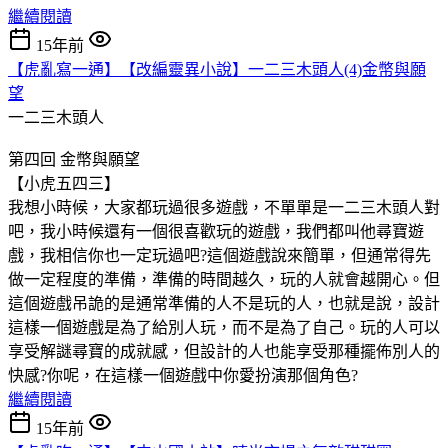
繼續閱讀
15年前
【虎亂寫一通】【改編靈異小說】一二三木頭人(4)金幣與願
望
一二三木頭人
第四回 金幣與願望
【小虎五四三】
我想小時候，大家都玩過很多遊戲，不單單是一二三木頭人對
吧，我小時候還有一個很喜歡玩的遊戲，我們都叫他尋寶遊
戲，我相信你也一定玩過吧?這個遊戲說來簡單，但通常得先
做一定程度的準備，準備的時間越久，玩的人就會越開心。但
這個遊戲吊詭的是通常準備的人不是玩的人，也就是說，設計
這樣一個遊戲是為了給別人玩，而不是為了自己。玩的人可以
享受解謎尋寶的成就感，但設計的人也能享受那種擺佈別人的
快感?你呢，在這樣一個遊戲中你愛扮演那個角色?
繼續閱讀
15年前