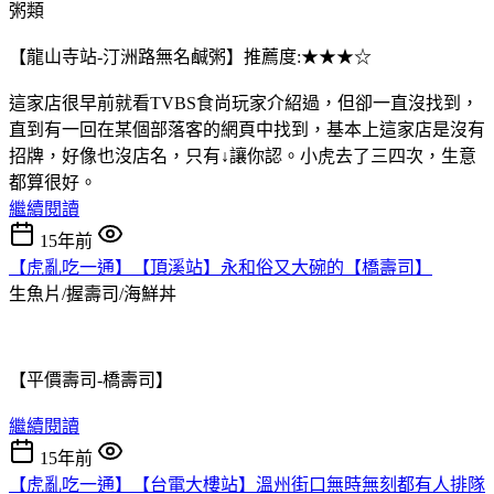
粥類
【龍山寺站-汀洲路無名鹹粥】推薦度:★★★☆
這家店很早前就看TVBS食尚玩家介紹過，但卻一直沒找到，
直到有一回在某個部落客的網頁中找到，基本上這家店是沒有
招牌，好像也沒店名，只有↓讓你認。小虎去了三四次，生意
都算很好。
繼續閱讀
15年前
【虎亂吃一通】【頂溪站】永和俗又大碗的【橋壽司】
生魚片/握壽司/海鮮丼
【平價壽司-橋壽司】
繼續閱讀
15年前
【虎亂吃一通】【台電大樓站】溫州街口無時無刻都有人排隊