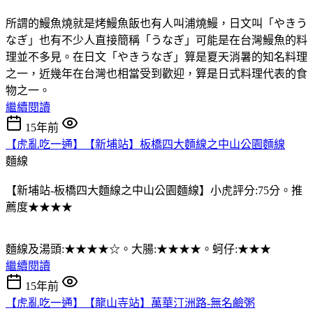
所謂的鰻魚燒就是烤鰻魚飯也有人叫浦燒鰻，日文叫「やきう
なぎ」也有不少人直接簡稱「うなぎ」可能是在台灣鰻魚的料
理並不多見。在日文「やきうなぎ」算是夏天消暑的知名料理
之一，近幾年在台灣也相當受到歡迎，算是日式料理代表的食
物之一。
繼續閱讀
15年前
【虎亂吃一通】【新埔站】板橋四大麵線之中山公園麵線
麵線
【新埔站-板橋四大麵線之中山公園麵線】小虎評分:75分。推
薦度★★★★
麵線及湯頭:★★★★☆。大腸:★★★★。蚵仔:★★★
繼續閱讀
15年前
【虎亂吃一通】【龍山寺站】萬華汀洲路-無名鹼粥