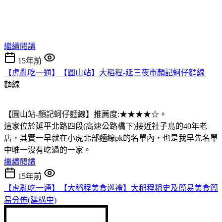
繼續閱讀
15年前
【虎亂吃一通】【圓山站】大稻程-延三夜市顏記蚵仔麵線
麵線
【圓山站-顏記蚵仔麵線】推薦度:★★★★☆。
這家位於延平北路四段(高速公路橋下)接近社子島的40年老
店，其實一早就在小虎北部麵線pk的名單內，也是我早先名單
中唯一沒有吃過的一家。
繼續閱讀
15年前
【虎亂吃一通】【大稻程美食巡禮】大稻程粗史及簡易美食簡
易分佈(建構中)