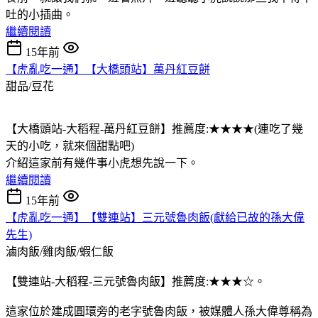
吐的小插曲。
繼續閱讀
15年前
【虎亂吃一通】【大橋頭站】萬丹紅豆餅
甜品/豆花
【大橋頭站-大稻程-萬丹紅豆餅】推薦度:★★★★(連吃了幾
天的小吃，就來個甜點吧)
介紹這家前有幾件事小虎想先說一下。
繼續閱讀
15年前
【虎亂吃一通】【雙連站】三元號魯肉飯(獻給已故的孫大偉
先生)
滷肉飯/雞肉飯/蝦仁飯
【雙連站-大稻程-三元號魯肉飯】推薦度:★★★☆。
這家位於建成圓環旁的老字號魯肉飯，被媒體人孫大偉尊稱為