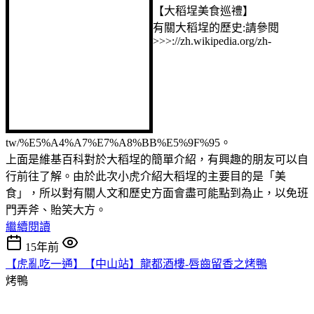
【大稻埕美食巡禮】
有關大稻埕的歷史:請參閱
>>>://zh.wikipedia.org/zh-
tw/%E5%A4%A7%E7%A8%BB%E5%9F%95。
上面是維基百科對於大稻埕的簡單介紹，有興趣的朋友可以自
行前往了解。由於此次小虎介紹大稻埕的主要目的是「美
食」，所以對有關人文和歷史方面會盡可能點到為止，以免班
門弄斧、貽笑大方。
繼續閱讀
15年前
【虎亂吃一通】【中山站】龍都酒樓-唇齒留香之烤鴨
烤鴨