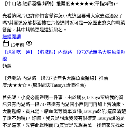
【中山站-龍都酒樓-烤鴨】推薦度★★★★★(單指烤鴨)。
光看這照片也許你們會覺得怎小虎這回要帶大家去踢酒家了
嗎?其實這家龍都酒樓在六條通附近可是一家歷史悠久的粵菜
餐館，其中烤鴨更是遠近馳名。
繼續閱讀
15年前
【虎亂吃一通】【港墘站】內湖路一段737號無名大腸魚羹麵
線
麵線
【港墘站-內湖路一段737號無名大腸魚羹麵線】推薦
度:★★★☆。(感謝網友Tatsuya熱情推薦)
首先呢，小虎必需聲明一件事，由於網友Tatsuya留給我的資
訊只有內湖路一段737巷還有內湖國小西側門再加上賣油飯、
大腸麵線、貢丸湯、豬血湯等簡單資訊(Tatsuya怒吼:這麼清楚
了還不夠嗎)。好嘛，我只是想說我沒有很確定Tatsuya說的是
不是這家，先特此聲明而已(其實是先想為萬一找錯家先找藉