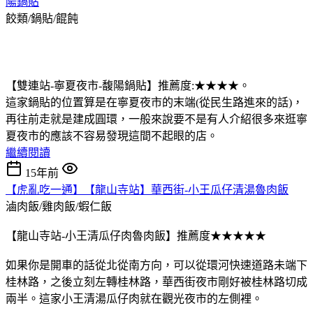
陽鍋貼
餃類/鍋貼/餛飩
【雙連站-寧夏夜市-馥陽鍋貼】推薦度:★★★★。
這家鍋貼的位置算是在寧夏夜市的末端(從民生路進來的話)，
再往前走就是建成圓環，一般來說要不是有人介紹很多來逛寧
夏夜市的應該不容易發現這間不起眼的店。
繼續閱讀
15年前
【虎亂吃一通】【龍山寺站】華西街-小王瓜仔清湯魯肉飯
滷肉飯/雞肉飯/蝦仁飯
【龍山寺站-小王清瓜仔肉魯肉飯】推薦度★★★★★
如果你是開車的話從北從南方向，可以從環河快速道路未端下
桂林路，之後立刻左轉桂林路，華西街夜市剛好被桂林路切成
兩半。這家小王清湯瓜仔肉就在觀光夜市的左側裡。