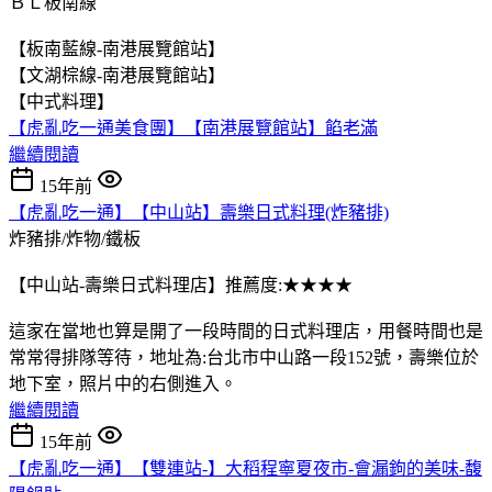
ＢＬ板南線
【板南藍線-南港展覽館站】
【文湖棕線-南港展覽館站】
【中式料理】
【虎亂吃一通美食團】【南港展覽館站】餡老滿
繼續閱讀
15年前
【虎亂吃一通】【中山站】壽樂日式料理(炸豬排)
炸豬排/炸物/鐵板
【中山站-壽樂日式料理店】推薦度:★★★★
這家在當地也算是開了一段時間的日式料理店，用餐時間也是
常常得排隊等待，地址為:台北市中山路一段152號，壽樂位於
地下室，照片中的右側進入。
繼續閱讀
15年前
【虎亂吃一通】【雙連站-】大稻程寧夏夜市-會漏鉤的美味-馥