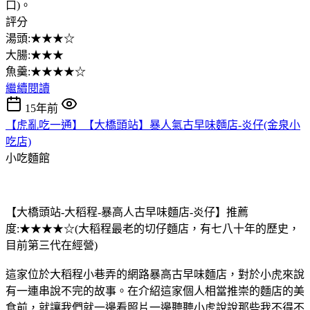
口)。
評分
湯頭:★★★☆
大腸:★★★
魚羹:★★★★☆
繼續閱讀
15年前
【虎亂吃一通】【大橋頭站】暴人氣古早味麵店-炎仔(金泉小
吃店)
小吃麵館
【大橋頭站-大稻程-暴高人古早味麵店-炎仔】推薦
度:★★★★☆(大稻程最老的切仔麵店，有七八十年的歷史，
目前第三代在經營)
這家位於大稻程小巷弄的網路暴高古早味麵店，對於小虎來說
有一連串說不完的故事。在介紹這家個人相當推崇的麵店的美
食前，就讓我們就一邊看照片一邊聽聽小虎說說那些我不得不