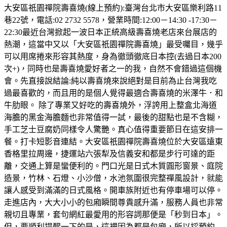
大安區祇園禪院壽喜燒(線上預約):臺灣台北市大安區樂利路11
巷22號，電話:02 2732 5578，營業時間:12:00－14:30 -17:30－
22:30最近台灣掀起一波日本正統高級壽喜燒老店來台展店的
熱潮，這當中又以「大安區祇園禪院壽喜燒」最受囑目，幾乎
可以用席捲來形容其熱度，身為徹頭徹底日本控(去過日本200
次+)，同時也是壽喜燒愛好者之一的我，自然不會錯過這個機
會。先直接說結論:純以壽喜燒來說絕對是目前為止台灣我吃
過最喜歡的，而且用的是個人覺得最適合壽喜燒的米澤牛．和
牛肋眼。 除了專業又好吃的壽喜燒外，浮誇用上整盒北海道
海膽的黑金海膽麵也非常值得一試，最後的甜點也是不含糊，
手工芝士豆腐奶同樣令人驚艷。真心值得重要節日在這安排一
餐。打卡短影音連結。大安區祇園禪院壽喜燒位於大安區遠東
香格里拉周邊，捷運站六張犁及信義安和都是步行可達的距
離，交通上算是蠻便利的。門口光是日式木質圓形窗景、庭院
造景，竹林、石燈、小沙僧，水池氛圍很完整禪風設計，就能
讓人感受到滿滿的日式風格。開車族附近也有停車場可以停。
走進店內，大大小小的包廂瞬間尊貴感升滿，服務人員也非常
親切且專業，套句網紅最愛用的形容詞那便是「秒到日本」。
但，要順利提醒一下的是，這裡因為都是包廂，所以採預約