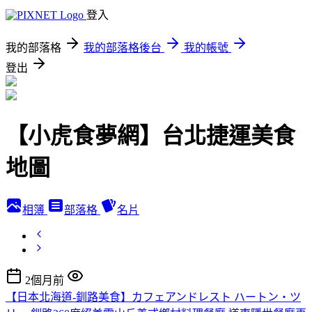
登入
我的部落格
我的部落格後台
我的帳號
登出
【小虎食夢網】台北捷運美食
地圖
相簿
部落格
名片
2個月前
【日本北海道-釧路美食】カフェアンドレスト ハートン・ツ