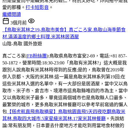
然是整隻而不是鹹粥常見的蝦仁，特別又好吃，炸肉捲不是我
愛的那種。
打卡短影音
。
繼續閱讀
3個月前
【鳥取米其林之19-鳥取市美食】真ごころ家.鳥取山海季節食
材.滿滿溫度的鄉土料理.米其林居酒屋
山陰-鳥取
國外旅遊
真ごころ家(
FB粉絲團
):鳥取県鳥取市富安2-69，電話:+81 857-
50-1872，營業時間:18:30-23:00「鳥取有米其林?」這大概是我
跟別人說鳥取有米其林時得到的反應;是的，鳥取曾在2019年
併入京都、大阪的米其林:這一篇是鳥取米其林系列第19回;在
這些米其林入選的名單中，有一大部份是居酒屋，當中又以鳥
取市、米子市、倉吉市、境港市這鳥取縣唯四的市為主，當中
又以鳥取和米子最多，畢竟這兩個城市也是鳥取縣人口最多、
最繁榮的城市，更多鳥取米其林餐廳可以參考早前寫過的懶人
包
【搭虎航直飛鳥取摘星】鳥取桃園直飛5天四夜吃翻鳥取米
其林.鳥取四大城市.5家星級米其林.17家米其林餐廳
。先說結
論:常有朋友問，日本要去什麼地方才能吃到用當地食材做的