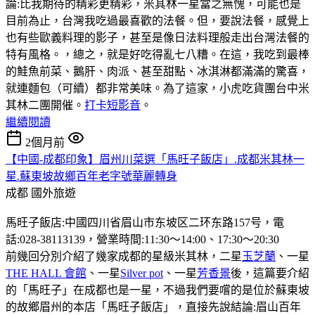
論:比我期待的精彩更精彩，米其林一星當之無愧，可能也是
目前為止，台灣我吃過最喜歡的法餐。但，要說法餐，感覺上
也有些歐義料理的影子，甚至是像日法料理般走出台灣法餐的
特有風格。，總之，就是好吃得亂七八糟。在這，我吃到最棒
的鮭魚前菜、鵝肝、肉派、甚至甜點、冰淇淋都滿滿的驚喜，
就連麵包（可續）都非常美味。為了這家，小虎吃貨團台中米
其林二團開催。
打卡短影音
。
繼續閱讀
2個月前
【中國-成都印象】眉州川菜選「馬旺子飯店」.成都米其林一
星.蘇東坡故鄉百年老字號華麗轉身
成都
國外旅遊
馬旺子飯店:中國四川省眉山市东坡区二环东路157号，電
話:028-38113139，營業時間:11:30〜14:00、17:30〜20:30
前幾回分別介紹了幾家成都的星級米其林，二星
玉芝蘭
、一星
THE HALL 會館
、一星
Silver pot
、一星
芳香景
後，這篇要介紹
的「馬旺子」在成都也是一星，不過我們要嚐的是位於蘇東坡
的故鄉眉州的本店「馬旺子飯店」，直接先說結論:眉山百年