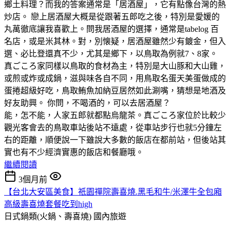
鄉土料理？而我的答案通常是「居酒屋」，它有點像台灣的熱
炒店。 戀上居酒屋大概是從跟著五郎吃之後，特別是愛媛的
丸萬徹底讓我喜歡上。問我居酒屋的選擇，通常是tabelog 百
名店，或是米其林。對，別懐疑，居酒屋雖然少有鍍金，但入
選、必比登還真不少，尤其是鄉下，以鳥取為例就7、8家。
真ごころ家同樣以鳥取的食材為主，特別是大山豚和大山雞，
或煎或炸或成鍋，滋與味各自不同，用鳥取名蛋天美蛋做成的
蛋捲超級好吃，鳥取鲔魚加納豆居然如此涮嘴，猜想是地酒及
好友助興。 你問，不喝酒的，可以去居酒屋？
能，怎不能，人家五郎就都點烏龍茶。真ごころ家位於比較少
觀光客會去的鳥取車站後站不遠處，從車站步行也就5分鐘左
右的距離，順便說一下雖說大多數的飯店在都前站，但後站其
實也有不少經濟實惠的飯店和餐廳哦。
繼續閱讀
3個月前
【台北大安區美食】祇園禪院壽喜燒.黑毛和牛/米澤牛全包廂
高級壽喜燒套餐吃到high
日式鍋類(火鍋、壽喜燒)
國內旅遊