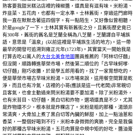
熟客要我甜米糕沾店裡的辣椒醬，還真是有滋有味。米粉湯、
炸韭菜、五花肉，也都有一定水準。士林舊街，穿過這門廊時
我一直在默默念著這四個字。有一點陌生，又好像似曾相聽，
於是google了一下。士林其實有新舊街之分，且舊街歷史竟已
有300年，舊街的舊名是芝蘭全稱為八芝蘭，芝蘭譯自平埔族
語，意思是「溫泉」(以前這裡是平埔族生活的地方)。這一帶
最早的開發可追溯到雍正元年(1723年)。其實當天一開始我是
打算去吃42萬人的
大台北美食地圖
團員推薦的「阿林切仔麵」
但沒開，順路轉進華榮市場，然後第二順位的「古早味蚵嗲·
切仔麵」剛巧收攤，於是學五郎用看的，找了一家胃想吃的，
便是華榮市場古早味米粉湯。以市場來說，這用餐空間算是乾
淨，而且也有冷氣，店裡的小哥(應該是這一代老闆)非常親切
且客氣，也會主動過來問米粉湯要不要加湯。除了米粉湯外，
也有米苔目、切仔麵，黑白切和炸物，選項還真是不少，尤其
是炸物還不少，根本就是炸粿店了。米粉是粗的那種，湯頭非
常清爽，大骨加上煮了黑白切等內臟的鮮甜，加上一點油蔥和
香菜，一整個好喝到不行，米粉本身微微的爽脆，完全是我偏
好的那種古早味米粉湯。五花肉算是中規中矩的好吃，醬油膏