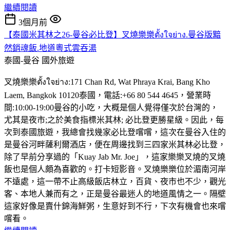
繼續閱讀
3個月前
【泰國米其林之26-曼谷必比登】叉燒樂樂ตั้งใจย่าง.曼谷版黯
然銷魂飯.地道粵式雲吞湯
泰國-曼谷
國外旅遊
叉燒樂樂ตั้งใจย่าง:171 Chan Rd, Wat Phraya Krai, Bang Kho
Laem, Bangkok 10120泰國，電話:+66 80 544 4645，營業時
間:10:00-19:00曼谷的小吃，大概是個人覺得僅次於台灣的，
尤其是夜市;之於美食指標米其林; 必比登更勝星級。因此，每
次到泰國旅遊，我總會找幾家必比登嚐嚐，這次在曼谷入住的
是曼谷河畔薩利爾酒店，便在周邊找到三四家米其林必比登，
除了早前分享過的「Kuay Jab Mr. Joe」，這家樂樂叉燒的叉燒
飯也是個人頗為喜歡的。打卡短影音。叉燒樂樂位於湄南河岸
不遠處，這一帶不止高級飯店林立，百貨、夜市也不少，觀光
客、本地人兼而有之，正是曼谷最迷人的地道風情之一。隔壁
這家好像是賣什錦海鮮粥，生意好到不行，下次有機會也來嚐
嚐看。