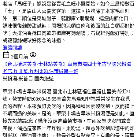
老店「馬旺子」據說是從賣毛血旺小攤開始，如今三層樓數百
「桌」，是眉山人喜慶宴客第一選擇。招牌除了本家毛血旺
外，第二順位是東坡肘子，豬腳庫Y爛爛爛，連瘦肉都化口，
調味很復雜酸甜鹹辣；開場的涼麵白肉和後面的紅白麵都好好
吃；大排油香酥口肉軟帶椒麻有夠涮嘴；石鍋耙泥鰍好特別；
胡蘿蔔絲蝦球好懐念的味道。
繼續閱讀
2個月前
【台北捷運美食-士林站美食】華榮市場四十年古早味米粉湯
老店.炸韭菜.炸甜米糕沾辣椒醬一絕
米粉湯/米苔目
國內旅遊
華榮市場古早味米粉湯:臺北市士林區福佳里福佳里美崙街21
號，營業時間:08:00-15:55塞翁失馬焉知非福常常發生在我覓
食的過程，本來預訂要吃的，因為種種因素沒吃到，反而撞上
不期而遇的美味。是的，華榮市場古早味米粉湯便是如此。直
接先說結論:忘了幾年沒走進華榮市場，在兩家想吃沒開或賣
完後，偶遇這家四十年炸物、米粉湯，還意外吃到記憶中的炸
甜米糕（醬油膏也像），雖是外型有點差異。有趣的是，隔壁