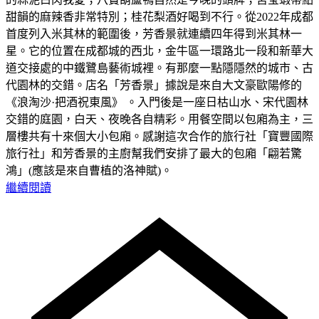
甜韻的麻辣香非常特別；桂花梨酒好喝到不行。從2022年成都
首度列入米其林的範圍後，芳香景就連續四年得到米其林一
星。它的位置在成都城的西北，金牛區一環路北一段和新華大
道交接處的中鐵鷺島藝術城裡。有那麼一點隱隱然的城市、古
代園林的交錯。店名「芳香景」據說是來自大文豪歐陽修的
《浪淘沙·把酒祝東風》 。入門後是一座日枯山水、宋代園林
交錯的庭園，白天、夜晚各自精彩。用餐空間以包廂為主，三
層樓共有十來個大小包廂。感謝這次合作的旅行社「寶豐國際
旅行社」和芳香景的主廚幫我們安排了最大的包廂「翩若驚
鴻」(應該是來自曹植的洛神賦)。
繼續閱讀