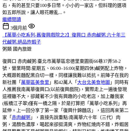
右，有的甚至只要100多日幣。小小的一家店，但料理的選項
如五郎所說，讓人眼花瞭亂...。
繼續閱讀
3個月前
【萬華小吃系列-舊復興戲院之2】復興口 赤肉鹹粥.六十年三
代鹹粥.絕品炸蝦子
粥類
國內旅遊
復興口 赤肉鹹粥:臺北市萬華區忠德里東園街66巷37弄58-2
號，營業時間:星期五、06:00–16:00(星期四休)鹹粥配上炸物，
大概跟乾麵配黑白切一樣，同樣讓我難以抵抗。前陣子在我的
新社團「
萬華區美食里
」和42萬人「
大台北美食地圖
」同時有
人推薦我南萬華復興口(以前復興戲院)，實際走上一遍後發現
這裡雖不大，卻藏著不少我有興趣的小吃老店，加上離我家
(板橋江子翠)僅有一橋之隔，於是打算把「萬華小吃系列」再
延伸。上一回分享了第一家「復興什錦麵店」，這回再來第二
家「
赤肉鹹粥
」，直接先說重點:南萬華六十年（三代）肉
粥，湯顏色濃厚，喝起來卻挺清爽，炸物紅燒肉不錯，炸蝦居