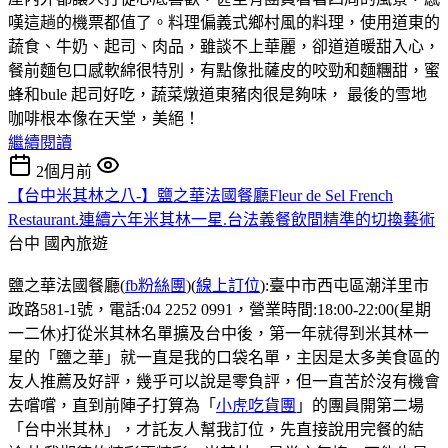
嘆這趟的機票都值了。料理偏義式鄉村風的料理，使用道東的
蔬食、牛奶、起司、肉品，雖談不上華麗，卻道道暖甜入心，
餐前麵包口感軟綿很特別，有點像批薩皮的咬勁和麵糰甜，蜜
蜂和bule 起司好吃，蔬菜燉道東豬肉很是夠味， 最後的雪地
咖啡根本像在天堂，美絕！
繼續閱讀
2個月前
【台中米其林之八-】鹽之華法國餐廳Fleur de Sel French
Restaurant.連續六年米其林一星.台法義餐飲間精準的切換藝術
台中
國內旅遊
鹽之華法國餐廳(
fb粉絲團
)(
線上訂位
):臺中市西屯區潮洋里市
政路581-1號，電話:04 2252 0991，營業時間:18:00-22:00(星期
一二休)打從米其林名單擴及台中後，第一年就得到米其林一
星的「鹽之華」就一直是我的口袋名單，主因是太多美食區的
友人推薦及好評，幾乎可以說是零負評，但一直苦於沒有機會
去嚐嚐，直到前陣子打算為「
小虎吃貨團
」的團員開第二場
「台中米其林」，才託友人幫我訂位，先直接說用完餐的結