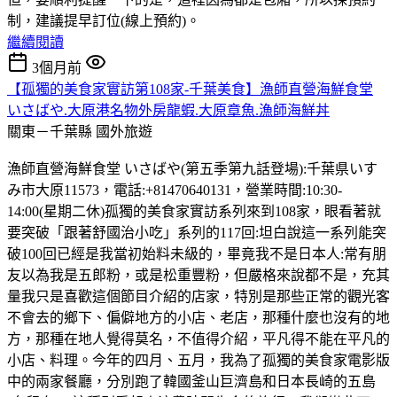
制，建議提早訂位(線上預約)。
繼續閱讀
3個月前
【孤獨的美食家實訪第108家-千葉美食】漁師直營海鮮食堂
いさばや.大原港名物外房龍蝦.大原章魚.漁師海鮮丼
關東－千葉縣
國外旅遊
漁師直營海鮮食堂 いさばや(第五季第九話登場):千葉県いす
み市大原11573，電話:+81470640131，營業時間:10:30-
14:00(星期二休)孤獨的美食家實訪系列來到108家，眼看著就
要突破「跟著舒國治小吃」系列的117回:坦白說這一系列能突
破100回已經是我當初始料未級的，畢竟我不是日本人:常有朋
友以為我是五郎粉，或是松重豐粉，但嚴格來說都不是，充其
量我只是喜歡這個節目介紹的店家，特別是那些正常的觀光客
不會去的鄉下、偏僻地方的小店、老店，那種什麼也沒有的地
方，那種在地人覺得莫名，不值得介紹，平凡得不能在平凡的
小店、料理。今年的四月、五月，我為了孤獨的美食家電影版
中的兩家餐廳，分別跑了韓國釜山巨濟島和日本長崎的五島