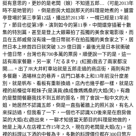
挺有意思的，更妙的是老闆（娘）不知道五郎…（可能2013年
時不是她管的），倒是廚房大姐說那天的料理是她煮的。臚雷
亭登場於第三季第12話，播出於2013年，一幌已經是13年前
了，節目也從第3季，演到如今的第11季，中間還穿插著十數
集的特別篇，甚至是登上大銀幕拍了孤獨的美食家電影版，而
且在五郎威脅沒有達一億日幣就不在拍孤獨的美食家之下，居
然日本上映首四日就突破 3.29 億日圓，最後光是日本就衝破
十億日幣，台灣也有700多萬的票房。順便說一下的是，這一
話有兩家餐廳，另一家「だるまや」(紅圈)我去了兩家都沒
開.....。出了JR大井町車站就是五郎走過的商店街，兩則有許
多餐廳、酒場林立的巷弄。店門口基本上和13年前沒什麼差
別，就是帆布、看板有重新換過。店內也幾乎都一樣，就是店
裡的前檯從年輕妹子(是演員)換成像媽媽桑的大姐(笑)。有趣
的是整間餐廳我找不到五郎的簽名，問了會說一點中文的大
姐，她居然不認識五郎，倒是一直指著牆上的照片說，有名人
來採訪過，但我看了一下，一個也不認識XD後來是在廚房做
菜的大姐(右)跑出來，一聊才知道當天節目的料理是她做的，
她是上海人在店裡工作15年之久，現在的老闆是大姐(左)。這
裡的料理以下酒的中餐為主，多數的料理價位都在300日幣左