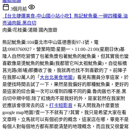
繼續閱讀
3個月前
【台北捷運美食-中山國小站小吃】熊記魷魚羹.一碗四種羹.油
亮滷肉飯.黑白切
肉羹/花枝羹/湯類
國內旅遊
熊記魷魚羹:104臺北市中山區德惠街97-1號，電
話:0983760927，營業時間:星期一、11:00–21:00(星期日休)基
隆人自然吃習慣了包著魚漿包著魷魚的魷魚羹，但其實我也蠻
喜歡像是燙魷魚的魷魚羹(我都管它叫太祖魷魚羹)。自從板橋
莒光路(新埔)那攤收了後，我就再也找不到喜歡的了。前陣子
在我那42萬人的「
大台北美食地圖
」看見有團員分享這家，於
是便找時間去試了一下，果然是我偏好的那種魷魚羹，更好的
是這家的綜合羹一次可以嚐到四種不同的羹.魯肉飯也不差.黑
白切中規中矩.除了紅燒肉不是我好的外，是家若然在我家附
近應該會很常去的店。
打卡短影音
。有人問我為什麼要放
google map地圖?查一下不就有了?其實，我只是希望大家在看
文章時，立馬就可以有個初步的概念，這家店在哪，畢竟不是
每個人對每個地方都有那麼清楚的地理概念，而且我又很愛寫