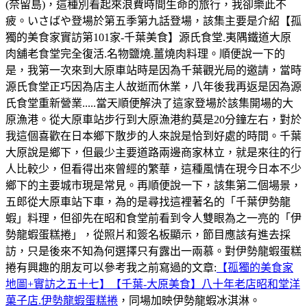
(奈留島)，這種別看起來浪費時間生命的旅行，我卻樂此不
疲。いさばや登場於第五季第九話登場，該集主要是介紹【孤
獨的美食家實訪第101家-千葉美食】源氏食堂.夷隅鐵道大原
肉舖老食堂完全復活.名物鹽燒.薑燒肉料理。順便說一下的
是，我第一次來到大原車站時是因為千葉觀光局的邀請，當時
源氏食堂正巧因為店主人故逝而休業，八年後我再返是因為源
氏食堂重新營業.....當天順便解決了這家登場於該集開場的大
原漁港。從大原車站步行到大原漁港約莫是20分鐘左右，對於
我這個喜歡在日本鄉下散步的人來說是恰到好處的時間。千葉
大原說是鄉下，但最少主要道路兩邊商家林立，就是來往的行
人比較少，但看得出來曾經的繁華，這種風情在現今日本不少
鄉下的主要城市現是常見。再順便說一下，該集第二個場景，
五郎從大原車站下車，為的是尋找這裡著名的「千葉伊勢龍
蝦」料理，但卻先在昭和食堂前看到令人雙眼為之一亮的「伊
勢龍蝦蛋糕捲」，從照片和簽名板顯示，節目應該有進去採
訪，只是後來不知為何選擇只有露出一兩慕。對伊勢龍蝦蛋糕
捲有興趣的朋友可以參考我之前寫過的文章:
【孤獨的美食家
地圖+實訪之五十七】【千葉-大原美食】八十年老店昭和堂洋
菓子店.伊勢龍蝦蛋糕捲
，同場加映伊勢龍蝦冰淇淋。