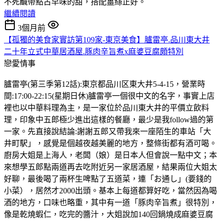
不死鹹帶點古早味的甜，搭配薑絲正好。
繼續閱讀
3個月前
【孤獨的美食家實訪第109家-東京美食】臚雷亭.品川東大井
二十年立式中華居酒屋.豚肉辛旨煮x麻婆豆腐頗特別
戀愛情事
臚雷亭(第三季第12話):東京都品川区東大井5-4-15，營業時
間:17:00-22:15(星期日休)臚雷亭一個很中文的名字，事實上店
裡也以中華料理為主，是一家位於品川東大井的平價立飲料
理，印象中五郎極少進出這樣的餐廳，最少是我follow過的第
一家。先直接說結論:謝謝五郎又帶我來一座陌生的車站「大
井町駅」，感覺是個越夜越美麗的地方，整條街都有酒可喝。
廚房大姐是上海人，老闆（娘）是日本人但會說一點中文；本
來想學五郎點兩道再去吃附近另一家居酒屋，結果兩位大姐太
好聊，最後喝了兩杯生啤點了五道菜，連「お通し」(要錢的
小菜），居然才2000出頭。基本上每道都算好吃，當然因為喝
酒的地方，口味也略重，其中有一道「豚肉辛旨煮」很特別，
像是乾燒蝦仁，吃完的醬汁，大姐說加140回鍋燒成麻婆豆腐