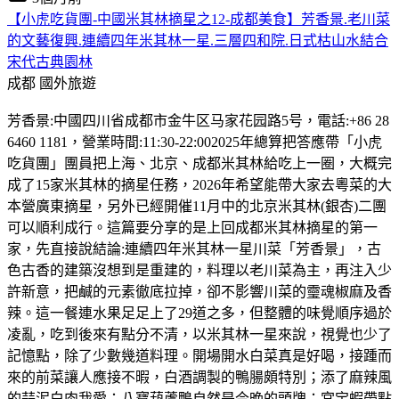
【小虎吃貨團-中國米其林摘星之12-成都美食】芳香景.老川菜
的文藝復興.連續四年米其林一星.三層四和院.日式枯山水結合
宋代古典園林
成都
國外旅遊
芳香景:中國四川省成都市金牛区马家花园路5号，電話:+86 28
6460 1181，營業時間:11:30-22:002025年總算把答應帶「小虎
吃貨團」團員把上海、北京、成都米其林給吃上一圈，大概完
成了15家米其林的摘星任務，2026年希望能帶大家去粵菜的大
本營廣東摘星，另外已經開催11月中的北京米其林(銀杏)二團
可以順利成行。這篇要分享的是上回成都米其林摘星的第一
家，先直接說結論:連續四年米其林一星川菜「芳香景」，古
色古香的建築沒想到是重建的，料理以老川菜為主，再注入少
許新意，把鹹的元素徹底拉掉，卻不影響川菜的𩆜魂椒麻及香
辣。這一餐連水果足足上了29道之多，但整體的味覺順序過於
凌亂，吃到後來有點分不清，以米其林一星來說，視覺也少了
記憶點，除了少數幾道料理。開場開水白菜真是好喝，接踵而
來的前菜讓人應接不暇，白酒調製的鴨腸頗特別；添了麻辣風
的蒜泥白肉我愛；八寶葫蘆鴨自然是今晚的頭牌；宮宝蝦帶點