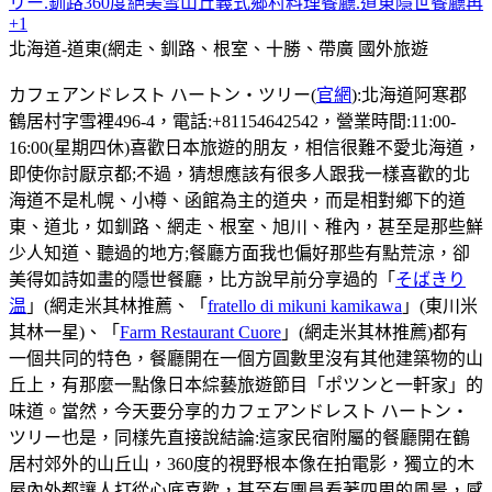
リー.釧路360度絕美雪山丘義式鄉村料理餐廳.道東隱世餐廳再
+1
北海道-道東(網走、釧路、根室、十勝、帶廣
國外旅遊
カフェアンドレスト ハートン・ツリー(
官網
):北海道阿寒郡
鶴居村字雪裡496-4，電話:+81154642542，營業時間:11:00-
16:00(星期四休)喜歡日本旅遊的朋友，相信很難不愛北海道，
即使你討厭京都;不過，猜想應該有很多人跟我一樣喜歡的北
海道不是札幌、小樽、函館為主的道央，而是相對鄉下的道
東、道北，如釧路、網走、根室、旭川、稚內，甚至是那些鮮
少人知道、聽過的地方;餐廳方面我也偏好那些有點荒涼，卻
美得如詩如畫的隱世餐廳，比方說早前分享過的「
そばきり
温
」(網走米其林推薦、「
fratello di mikuni kamikawa
」(東川米
其林一星)、「
Farm Restaurant Cuore
」(網走米其林推薦)都有
一個共同的特色，餐廳開在一個方圓數里沒有其他建築物的山
丘上，有那麼一點像日本綜藝旅遊節目「ポツンと一軒家」的
味道。當然，今天要分享的カフェアンドレスト ハートン・
ツリー也是，同樣先直接說結論:這家民宿附屬的餐廳開在鶴
居村郊外的山丘山，360度的視野根本像在拍電影，獨立的木
屋內外都讓人打從心底喜歡，甚至有團員看著四周的風景，感