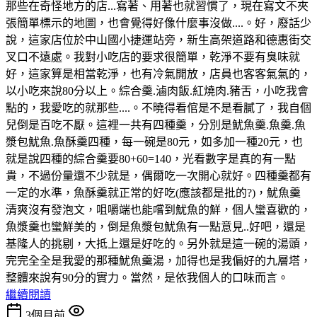
那些在奇怪地方的店...寫著、用著也就習慣了，現在寫文不夾
張簡單標示的地圖，也會覺得好像什麼事沒做....。好，廢話少
說，這家店位於中山國小捷運站旁，新生高架道路和德惠街交
叉口不遠處。我對小吃店的要求很簡單，乾淨不要有臭味就
好，這家算是相當乾淨，也有冷氣開放，店員也客客氣氣的，
以小吃來說80分以上。綜合羹.滷肉飯.紅燒肉.豬舌，小吃我會
點的，我愛吃的就那些....。不曉得看倌是不是看膩了，我自個
兒倒是百吃不厭。這裡一共有四種羹，分別是魷魚羹.魚羹.魚
漿包魷魚.魚酥羹四種，每一碗是80元，如多加一種20元，也
就是說四種的綜合羹要80+60=140，光看數字是真的有一點
貴，不過份量還不少就是，偶爾吃一次開心就好。四種羹都有
一定的水準，魚酥羹就正常的好吃(應該都是批的?)，魷魚羹
清爽沒有發泡文，咀嚼端也能嚐到魷魚的鮮，個人蠻喜歡的，
魚漿羹也蠻鮮美的，倒是魚漿包魷魚有一點意見..好吧，還是
基隆人的挑剔，大抵上還是好吃的。另外就是這一碗的湯頭，
完完全全是我愛的那種魷魚羹湯，加得也是我偏好的九層塔，
整體來說有90分的實力。當然，是依我個人的口味而言。
繼續閱讀
3個月前