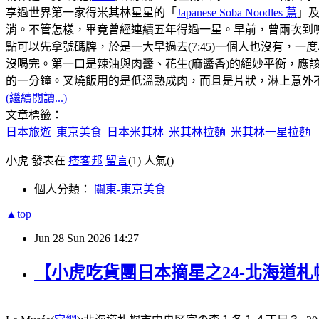
享過世界第一家得米其林星星的「
Japanese Soba Noodles 蔦
」
消。不管怎樣，畢竟曾經連續五年得過一星。早前，曾兩次到鳴
點可以先拿號碼牌，於是一大早過去(7:45)一個人也沒有，
沒喝完。第一口是辣油與肉醬、花生(麻醬香)的絕妙平衡，
的一分鐘。叉燒飯用的是低溫熟成肉，而且是片狀，淋上意外不
(繼續閱讀...)
文章標籤：
日本旅遊
東京美食
日本米其林
米其林拉麵
米其林一星拉麵
小虎 發表在
痞客邦
留言
(1)
人氣(
)
個人分類：
關東-東京美食
▲top
Jun
28
Sun
2026
14:27
【小虎吃貨團日本摘星之24-北海道札幌