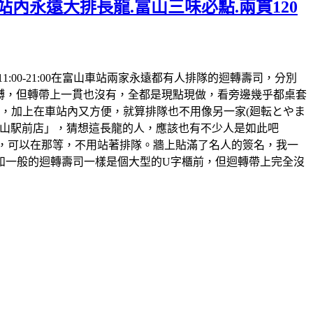
站內永遠大排長龍.富山三味必點.兩貫120
時間:11:00-21:00在富山車站兩家永遠都有人排隊的迴轉壽司，分別
迴𨍭，但轉帶上一貫也沒有，全都是現點現做，看旁邊幾乎都桌套
，加上在車站內又方便，就算排隊也不用像另一家(廻転とやま
鮨 富山駅前店」，猜想這長龍的人，應該也有不少人是如此吧
的，可以在那等，不用站著排隊。牆上貼滿了名人的簽名，我一
和一般的迴轉壽司一樣是個大型的U字櫃前，但迴轉帶上完全沒