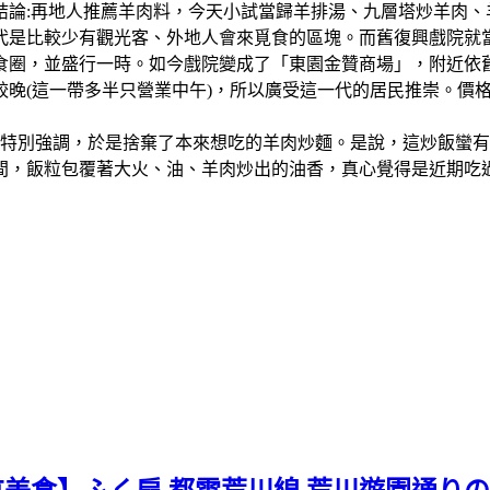
結論:再地人推薦羊肉料，今天小試當歸羊排湯、九層塔炒羊肉
比較少有觀光客、外地人會來覓食的區塊。而舊復興戲院就當地人的說
食圈，並盛行一時。如今戲院變成了「東園金贊商場」，附近依
較晚(這一帶多半只營業中午)，所以廣受這一代的居民推崇。價
會特別強調，於是捨棄了本來想吃的羊肉炒麵。是說，這炒飯蠻
間，飯粒包覆著大火、油、羊肉炒出的油香，真心覺得是近期吃