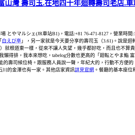
富山灣 壽司玉.在地四十年迴轉壽司老店.車
場 とやマルシェ(JR車站B1)，電話:+81 76-471-8127，營業
「
白えび亭
」，另一家就是今天要分享的壽司玉（3.61)。說是
司）就根道東一樣，從來不讓人失望，幾乎都好吃，而且也不算貴
到我懶得排，我本來想吃，tabelog分數也更高的「廻転とやま
有可能的壽司候位椅。跟服務人員說一聲，年紀大的，行動不方便
石川的金澤也有一家。其他店家資訊
詳見官網
。餐廳的基本座位