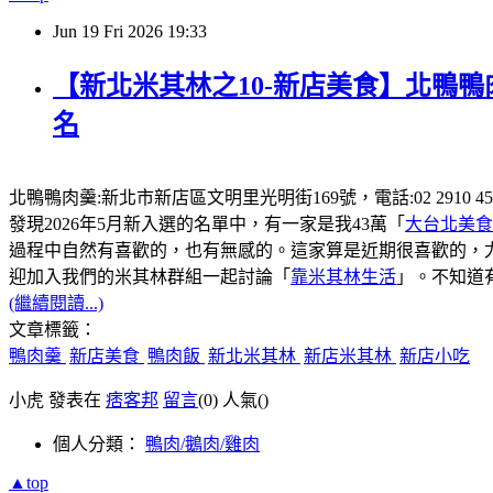
Jun
19
Fri
2026
19:33
【新北米其林之10-新店美食】北鴨鴨
名
北鴨鴨肉羹:新北市新店區文明里光明街169號，電話:02 2910
發現2026年5月新入選的名單中，有一家是我43萬「
大台北美食
過程中自然有喜歡的，也有無感的。這家算是近期很喜歡的，
迎加入我們的米其林群組一起討論「
靠米其林生活
」。不知道
(繼續閱讀...)
文章標籤：
鴨肉羹
新店美食
鴨肉飯
新北米其林
新店米其林
新店小吃
小虎 發表在
痞客邦
留言
(0)
人氣(
)
個人分類：
鴨肉/鵝肉/雞肉
▲top