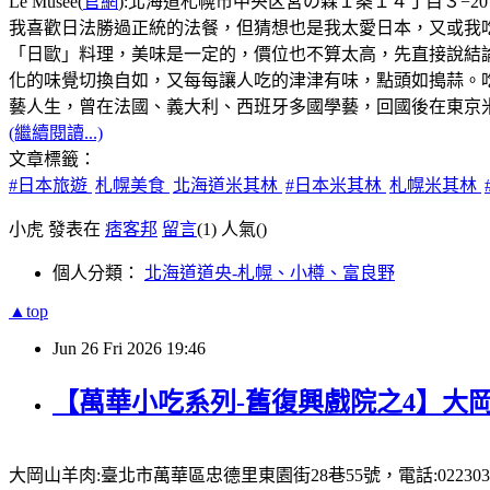
Le Musée(
官網
):北海道札幌市中央区宮の森１条１４丁目３−20，電話:
我喜歡日法勝過正統的法餐，但猜想也是我太愛日本，又或我
「日歐」料理，美味是一定的，價位也不算太高，先直接說結論:主
化的味覺切換自如，又每每讓人吃的津津有味，點頭如搗蒜。
藝人生，曾在法國、義大利、西班牙多國學藝，回國後在東京米其林
(繼續閱讀...)
文章標籤：
#日本旅遊
札幌美食
北海道米其林
#日本米其林
札幌米其林
小虎 發表在
痞客邦
留言
(1)
人氣(
)
個人分類：
北海道道央-札幌、小樽、富良野
▲top
Jun
26
Fri
2026
19:46
【萬華小吃系列-舊復興戲院之4】大岡
大岡山羊肉:臺北市萬華區忠德里東園街28巷55號，電話:0223031