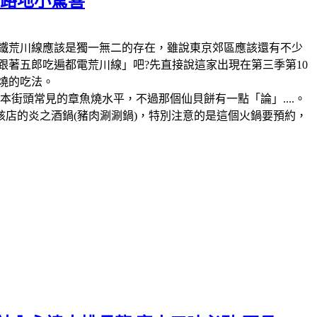
の路地小驚喜
鐵，那麼電鐵荒川線應該是獨一無二的存在，雖說東京郊區應該還有不少
跟著五郎吃遍都電荒川線」吧?先直接說這家出現在第三季第10
燒的吃法。
街頭常見的章魚燒水平，不過那個仙貝餅有一點「論」....。
該店的炎之酒鍋(豬肉涮涮鍋)，特別注意的是這個火鍋要預約，