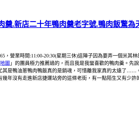
肉羹.新店二十年鴨肉羹老字號.鴨肉飯驚為天
 4565，營業時間:11:00-20:30(星期三休)這陣子因為要
地圖
」的團員極力推薦過的，而且我是我蠻喜歡的鴨肉羹。先說
尤其是鴨油蔥鴨肉鴨飯真的是銷魂，可惜離我家真的太遠了……
有幾年沒有走進新店捷運站旁的這條老街，有一點陌生又有少許