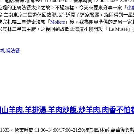
營業時間:+81 11-640-6955，營業時間:12:00-15:00/1
吃過的正統法餐太少之故。不過怎樣，今天來要來分享一家「
小
廚東京二星退休回故鄉北海道開了這家餐廳，旋即得到一星殊榮（t
吃完札幌三星傳奇法餐「
Moliere
」後，我為團員準備的是另一家
二星當主廚，之後回到故鄉北海道札幌開設「 Le Musée」(
#札幌法餐
山羊肉.羊排湯.羊肉炒飯.炒羊肉.肉香不怕
333，營業時間:11:30–14:00/17:00–21:30(星期四