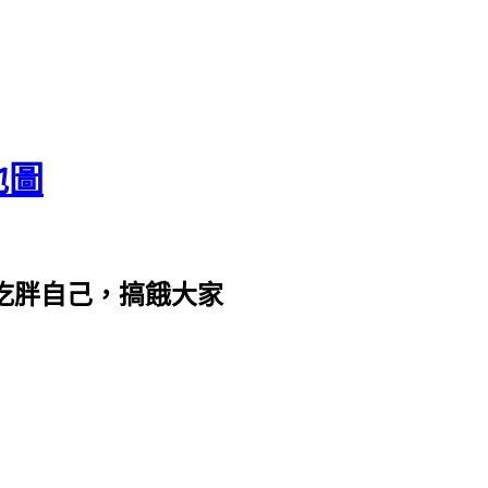
地圖
com。吃胖自己，搞餓大家