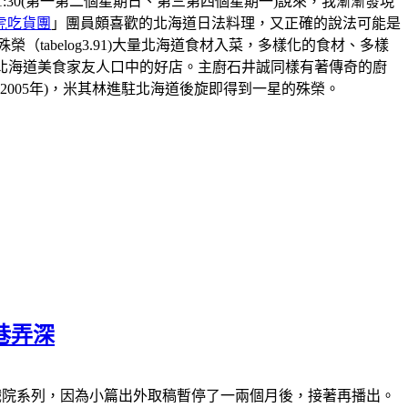
8:30-21:30(第一第二個星期日、第三第四個星期一)說來，我漸漸發現
虎吃貨團
」團員頗喜歡的北海道日法料理，又正確的說法可能是
abelog3.91)大量北海道食材入菜，多樣化的食材、多樣
北海道美食家友人口中的好店。主廚石井誠同樣有著傳奇的廚
2005年)，米其林進駐北海道後旋即得到一星的殊榮。
巷弄深
休)南萬華復興戲院系列，因為小篇出外取稿暫停了一兩個月後，接著再播出。