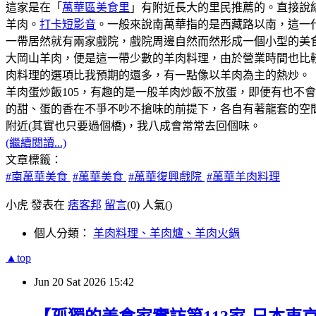
這家是在「
萬華區美食里
」有附近長大的里民推薦的。直接說
羊肉。
打卡短影音
。一般來說南萬華指的是西藏路以南，這一代是
一帶居然就有兩家戲院，戲院周邊自然而然形成一個小型的美
大岡山羊肉，便是這一帶少數的羊肉料理，由於營業時間也比
肉料理的選項比我預期的還多，有一點像以羊肉為主的熱炒。
羊肉蛋炒飯105，有趣的是一般羊肉炒飯不放蛋，即便有也不
的甜、蛋的香在不爭不吵不搶味的前提下，各自有著龍套的空
附近(其實也只要過個橋)，我八成會常常去回個味。
(繼續閱讀...)
文章標籤：
#南萬華美食
#萬華美食
#萬華復興戲院
#萬華羊肉料理
小虎 發表在
痞客邦
留言
(0)
人氣(
)
個人分類：
羊肉料理、羊肉爐、羊肉火鍋
▲top
Jun
20
Sat
2026
15:42