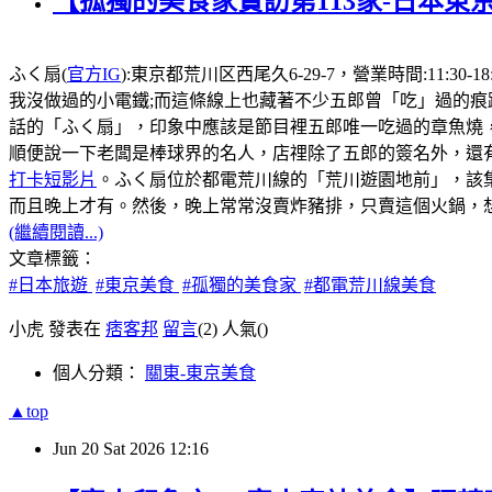
【孤獨的美食家實訪第113家-日本東
ふく扇(
官方IG
):東京都荒川区西尾久6-29-7，營業時間:1
我沒做過的小電鐵;而這條線上也藏著不少五郎曾「吃」過的痕
話的「ふく扇」，印象中應該是節目裡五郎唯一吃過的章魚燒
順便說一下老闆是棒球界的名人，店𥚃除了五郎的簽名外，還有
打卡短影片
。ふく扇位於都電荒川線的「荒川遊園地前」，該
而且晚上才有。然後，晚上常常沒賣炸豬排，只賣這個火鍋，想
(繼續閱讀...)
文章標籤：
#日本旅遊
#東京美食
#孤獨的美食家
#都電荒川線美食
小虎 發表在
痞客邦
留言
(2)
人氣(
)
個人分類：
關東-東京美食
▲top
Jun
20
Sat
2026
12:16