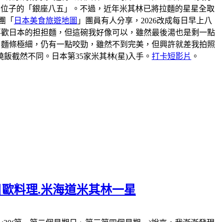
到位子的「銀座八五」。不過，近年米其林已將拉麵的星星全取
團「
日本美食旅遊地圖
」團員有人分享，2026改成每日早上八
我不喜歡日本的担担麵，但這碗我好像可以，雖然最後湯也是剩一點
。麵條極細，仍有一點咬勁，雖然不到完美，但興許就差我拍照
截然不同。日本第35家米其林(星)入手。
打卡短影片
。
一日歐料理.米海道米其林一星