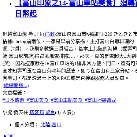
【富山印象之14-富山車站美食】廻轉
日幣起
廻轉富山灣 壽司玉(
官網
):富山県富山市明輪町1-220 きときと市
佔據tabelog前兩位，一家是早前分享過，主打富山白蝦料理的
餐（7貫），我則多數選三貫組合，基本上北陸的海鮮（握壽
鮨 富山駅前店)得冒著風雪排隊….。那天，真的是雪超大..大
(笑)，因為這家就在JR富山車站的1樓非常方便。門口，還
查才知壽司玉在富山有40年的歷史，如今在富山有三家分站，
有壽司，都是透過桌上的A PAD或是直接跟服務人員點單。
(繼續閱讀...)
文章標籤：
#日本旅遊
#富山美食
#富山車站美食
#富山迴轉壽司
小虎 發表在
痞客邦
留言
(0)
人氣(
)
個人分類：
北陸-富山
▲top