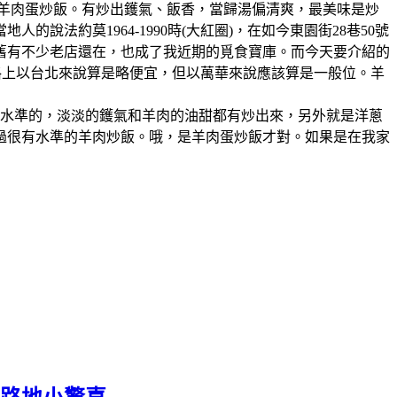
、羊肉蛋炒飯。有炒出鑊氣、飯香，當歸湯偏清爽，最美味是炒
法約莫1964-1990時(大紅圈)，在如今東園街28巷50號
舊有不少老店還在，也成了我近期的覓食寶庫。而今天要介紹的
格上以台北來說算是略便宜，但以萬華來說應該算是一般位。羊
有水準的，淡淡的鑊氣和羊肉的油甜都有炒出來，另外就是洋蔥
過很有水準的羊肉炒飯。哦，是羊肉蛋炒飯才對。如果是在我家