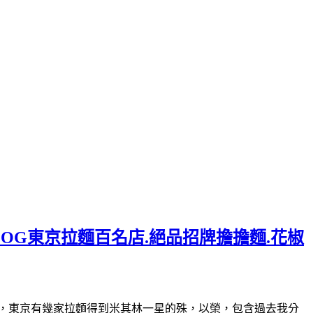
LOG東京拉麵百名店.絕品招牌擔擔麵.花椒
30(星期日休)曾經，東京有幾家拉麵得到米其林一星的殊，以榮，包含過去我分