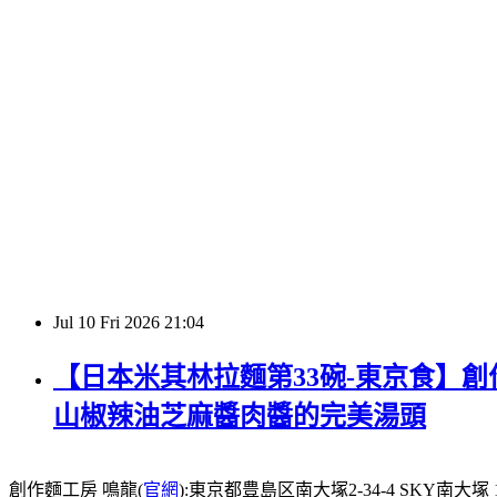
Jul
10
Fri
2026
21:04
【日本米其林拉麵第33碗-東京食】創作
山椒辣油芝麻醬肉醬的完美湯頭
創作麵工房 鳴龍(
官網
):東京都豊島区南大塚2-34-4 SKY南大塚