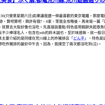
京美食】ふく扇.都電荒川線.荒川遊園通り
1:30-18:30(只營業星期六日)如果讓我選一條最喜歡的東京電
跡，算吧算吧，興許有個7、8家，等我全攻略後，再來寫一篇「
，就算去大阪好像也沒吃。先直接說重點:特色是用蝦餅夾起章魚
不少棒球名人，包含在mlb的鈴木誠也，至於味道嘛，就一般日本
集主要介紹的是同樣在荒川線上的炸豬排店「
どん平
」，特色是
吃炸豬排的最好中午去。因為，我撲空了兩次都沒吃到(泣)。