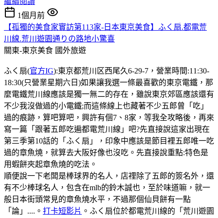
繼續閱讀
1個月前
【孤獨的美食家實訪第113家-日本東京美食】ふく扇.都電荒
川線.荒川遊園通りの路地小驚喜
關東-東京美食
國外旅遊
ふく扇(
官方IG
):東京都荒川区西尾久6-29-7，營業時間:11:30-
18:30(只營業星期六日)如果讓我選一條最喜歡的東京電鐵，那
麼電鐵荒川線應該是獨一無二的存在，雖說東京郊區應該還有
不少我沒做過的小電鐵;而這條線上也藏著不少五郎曾「吃」
過的痕跡，算吧算吧，興許有個7、8家，等我全攻略後，再來
寫一篇「跟著五郎吃遍都電荒川線」吧?先直接說這家出現在
第三季第10話的「ふく扇」，印象中應該是節目裡五郎唯一吃
過的章魚燒，就算去大阪好像也沒吃。先直接說重點:特色是
用蝦餅夾起章魚燒的吃法。
順便說一下老闆是棒球界的名人，店𥚃除了五郎的簽名外，還
有不少棒球名人，包含在mlb的鈴木誠也，至於味道嘛，就一
般日本街頭常見的章魚燒水平，不過那個仙貝餅有一點
「論」....。
打卡短影片
。ふく扇位於都電荒川線的「荒川遊園