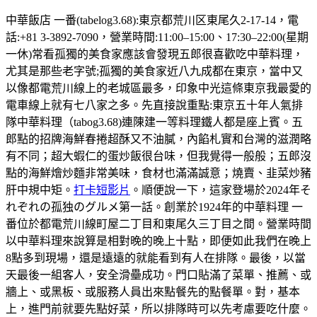
中華飯店 一番(tabelog3.68):東京都荒川区東尾久2-17-14，電
話:+81 3-3892-7090，營業時間:11:00–15:00、17:30–22:00(星期
一休)常看孤獨的美食家應該會發現五郎很喜歡吃中華料理，
尤其是那些老字號;孤獨的美食家近八九成都在東京，當中又
以像都電荒川線上的老城區最多，印象中光這條東京我最愛的
電車線上就有七八家之多。先直接說重點:東京五十年人氣排
隊中華料理（tabog3.68)連陳建一等料理鐵人都是座上賓。五
郎點的招牌海鮮春捲超酥又不油膩，內餡札實和台灣的滋潤略
有不同；超大蝦仁的蛋炒飯很台味，但我覺得一般般；五郎沒
點的海鮮燴炒麵非常美味，食材也滿滿誠意；燒賣、韭菜炒豬
肝中規中矩。
打卡短影片
。順便說一下，這家登場於2024年そ
れぞれの孤独のグルメ第一話。創業於1924年的中華料理 一
番位於都電荒川線町屋二丁目和東尾久三丁目之間。營業時間
以中華料理來說算是相對晚的晚上十點，即便如此我們在晚上
8點多到現場，還是遠遠的就能看到有人在排隊。最後，以當
天最後一組客人，安全滑壘成功。門口貼滿了菜單、推薦、或
牆上、或黑板、或服務人員出來點餐先的點餐單。對，基本
上，進門前就要先點好菜，所以排隊時可以先考慮要吃什麼。