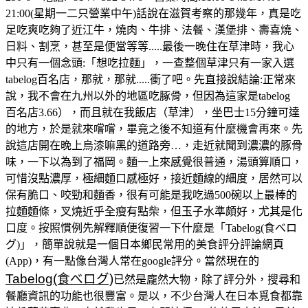
21:00(星期一二只營業中午)話說在滋賀考察的那幾年，真是吃
足吃爽吃夠了近江牛，燒肉、牛排、法餐、漢堡排、壽喜燒、
日料、割烹，甚至是便當等等.....最後一晚住在草津時，我心
中只有一個念頭:「想吃拉麵」，一查整個草津只有一家入選
tabelog百名店，那就，那就.....衝了吧。先直接說結論:正常來
說，我不會在九州以外的地區吃䐁骨，但因為這家是tabelog
百名店3.66），而且就在我飯店（草津），坐巴士15分鐘可達
的地方，於是就來嚐嚐，畢竟之後不知道有什麼機會再來。先
說這店開在晚上烏漆嘛黑的道路旁…，走近就聞到濃濃的豚骨
味，一下以為到了福岡。麵一上來感覺很普通，湯頭算順口，
可惜沒點濃厚，極細麵口感極好，接近麵線的細度，居然可以
保有脆口、咬勁和麵香，很有可能是我吃過500碗以上最棒的
拉麵麵條，叉燒近乎全瘦有點柴，但玉子水準頗好，尤其是化
口度。按照慣例先解釋順便復習一下什麼是「Tabelog(食べロ
グ)」，簡單說就是一個日本鄉民常用的美食評分評論網頁
(App)，有一點像台灣人常在google評分。當然現在的
Tabelog(食べログ)
已然是龐然大物，除了評分外，搜尋和
餐廳資訊的功能也很豐富。是以，不少台灣人在日本覓食都靠