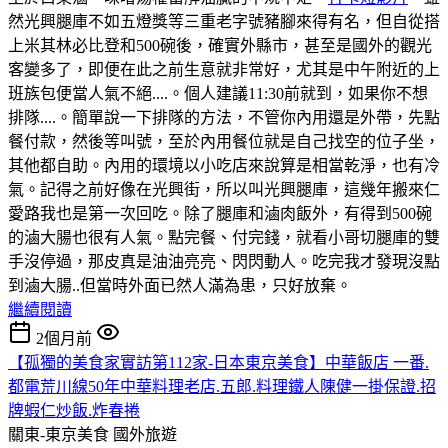
然光興腿庫不如五燈獎等三重老字號豬腳來得有名，但自從搭
上米其林必比登和500碗後，確實外縣市，甚至是國外的觀光
客變多了，即便在此之前生意就非常好，尤其是中午附近的上
班族包便當人氣不絕....。個人建議11:30前就到，如果你不想
排隊....。簡單說一下排隊的方法，不管你內用還是外帶，先點
餐付款，然後等叫號，至於內用餐位就是自己找空的位子坐，
其他都自助。內用的環境以小吃店來說算是相當乾淨，也有冷
氣。記得之前好像在光興街，所以叫光興腿庫，這幾年搬來仁
愛路我也是第一次回吃。除了腿庫和滷肉飯外，有得到500碗
的滷大腸也很有人氣。點完餐、付完錢，就看小哥切腿庫的雙
手沒停過，那皮真是油油亮亮、閃閃動人。吃完我才發現沒點
到滷大腸..但當時外面已然人滿為患，只好放棄。
繼續閱讀
2個月前
【孤獨的美食家實訪第112家-日本東京美食】中華飯店 一番.
都電荒川線50年中華料理老店.五郎.料理鐵人陳健一掛保證.招
牌蝦仁炒飯.炸春捲
關東-東京美食
國外旅遊