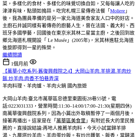
菜，多樣化的食材、多樣化的味覺切換自如，又每每讓人吃的
津津有味，點頭如搗蒜。吃完札幌三星傳奇法餐「
Moliere
」
後，我為團員準備的是另一家北海道美食家友人口中的好店。
主廚石井誠同樣有著傳奇的廚藝人生，曾在法國、義大利、西
班牙多國學藝，回國後在東京米其林二星當主廚，之後回到故
鄉北海道札幌開設「 Le Musée」(2005年)，米其林進駐北海道
後旋即得到一星的殊榮。
繼續閱讀
1個月前
【萬華小吃系列-舊復興戲院之4】大岡山羊肉.羊排湯.羊肉炒
飯.炒羊肉.肉香不怕巷弄深
羊肉料理、羊肉爐、羊肉火鍋
國內旅遊
大岡山羊肉:臺北市萬華區忠德里東園街28巷55號，電
話:0223031333，營業時間:11:30–14:00/17:00–21:30(星期四休)
南萬華復興戲院系列，因為小篇出外取稿暫停了一兩個月後，
接著再播出。這家是在「
萬華區美食里
」有附近長大的里民推
薦的。直接說結論:再地人推薦羊肉料，今天小試當歸羊排
湯、九層塔炒羊肉、羊肉蛋炒飯。有炒出鑊氣、飯香，當歸湯