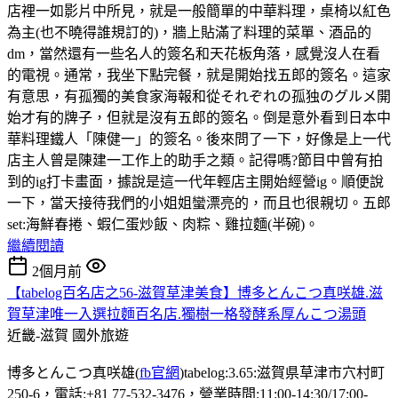
店裡一如影片中所見，就是一般簡單的中華料理，桌椅以紅色
為主(也不曉得誰規訂的)，牆上貼滿了料理的菜單、酒品的
dm，當然還有一些名人的簽名和天花板角落，感覺沒人在看
的電視。通常，我坐下點完餐，就是開始找五郎的簽名。這家
有意思，有孤獨的美食家海報和從それぞれの孤独のグルメ開
始才有的牌子，但就是沒有五郎的簽名。倒是意外看到日本中
華料理鐵人「陳健一」的簽名。後來問了一下，好像是上一代
店主人曾是陳建一工作上的助手之類。記得嗎?節目中曾有拍
到的ig打卡畫面，據說是這一代年輕店主開始經營ig。順便說
一下，當天接待我們的小姐姐蠻漂亮的，而且也很親切。五郎
set:海鮮春捲、蝦仁蛋炒飯、肉粽、雞拉麵(半碗)。
繼續閱讀
2個月前
【tabelog百名店之56-滋賀草津美食】博多とんこつ真咲雄.滋
賀草津唯一入選拉麵百名店.獨樹一格發酵系厚んこつ湯頭
近畿-滋賀
國外旅遊
博多とんこつ真咲雄(
fb官網
)tabelog:3.65:滋賀県草津市穴村町
250-6，電話:+81 77-532-3476，營業時間:11:00-14:30/17:00-