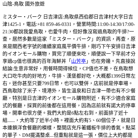
山陰-鳥取
國外旅遊
ミスター・バーク 日吉津店:鳥取県西伯郡日吉津村大字日吉
津1425-1，電話:+81 859-46-0331，營業時間:11:00-14:30/17:00-
21:30都說我愛鳥取，也愛牛肉，但好像沒寫過鳥取的牛排?一
查，居然多數是這家「ミスター・バーク」的資訊，再查，原
來是關西老字號的連續家庭風平價牛排，剛巧下午安排日吉津
的イオンモール購物，買完了順便來吃，順便說一下早前才分
享過cp值也很高的百年海鮮丼「
山芳亭
」也在旁邊。先直接說
結論:生意非常好，用餐時間得候位，CP值也不差，在鳥取想
大口吃牛肉的好地方，牛排、漢堡都好吃，大概都1399日幣左
右，迷你甚至只要799日幣，也可以雙併，店前就是停車場。
西鳥取除了米子、境港外，皆生溫泉和日吉津一帶也有不少餐
廳，特別是日吉津的イオンモール購物附近，有不少適合家庭
式的餐廳，採買的前後都在這用餐，因為店前就有諾大的停車
場，開車也很方便。我們大約是6點左右到，前面排了近十
組......，大約等了近半小時。裡面大約有5、60個位子，就是日
本連鎖洋食餐廳的模樣，整間店充斥著鐵板牛排的香氣。點菜
的單子、DM擺滿整桌...但重點就是這一張，價位上大約都是