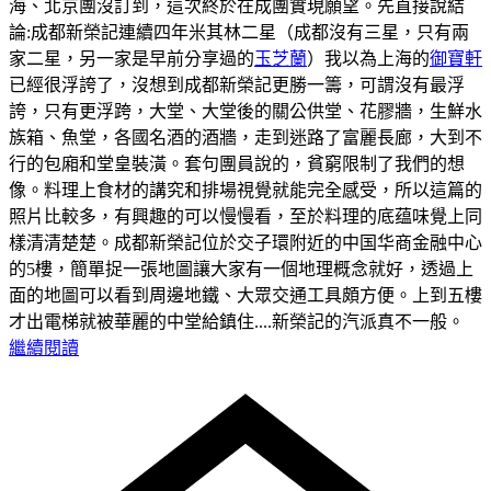
海、北京團沒訂到，這次終於在成團實現願望。先直接說結
論:成都新榮記連續四年米其林二星（成都沒有三星，只有兩
家二星，另一家是早前分享過的
玉芝蘭
）我以為上海的
御寶軒
已經很浮誇了，沒想到成都新榮記更勝一籌，可謂沒有最浮
誇，只有更浮跨，大堂、大堂後的關公供堂、花膠牆，生鮮水
族箱、魚堂，各國名酒的酒牆，走到迷路了富麗長廊，大到不
行的包廂和堂皇裝潢。套句團員說的，貧窮限制了我們的想
像。料理上食材的講究和排場視覺就能完全感受，所以這篇的
照片比較多，有興趣的可以慢慢看，至於料理的底蕴味覺上同
樣清清楚楚。
成都新榮記位於交子環附近的中国华商金融中心
的5樓，簡單捉一張地圖讓大家有一個地理概念就好，透過上
面的地圖可以看到周邊地鐵、大眾交通工具頗方便。
上到五樓
才出電梯就被華麗的中堂給鎮住....新榮記的汽派真不一般。
繼續閱讀