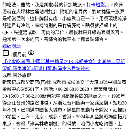
的吃法。雖然，我是胡椒/蒜的新加坡派。
打卡短影片
。肉骨
潘就在大坪林捷運站2號出口附近的巷弄內，對於捷運一族算
是相當便利。這掛牌挺有趣，小幽默自己一下。用餐環境乾淨
舒適且有冷氣，座椅特別的是竹編籐椅。點餐就掃桌上的
QR，先選湯或乾，再肉的部位，最後就是升級為套餐與否。
通常第一次來的店，有綜合的我基本上都會點綜合。
繼續閱讀
2個月前
【小虎吃貨團-中國米其林摘星之13-成都美食】米其林二星新
榮記.時尚海鮮x新派川菜.裝潢令人目炫神迷
成都
國外旅遊
新荣记成都华商店(官網):成都市武侯區交子大道33號中國華商
金融中心5樓501室，電話: +86 28 6810 2828，營業時間:11：
30-15:00 17:30-21:00
新榮記中國高端餐飲的龍頭之一，1995年
從浙江台州的路邊排檔，从浙江台州臨海一家路邊攤，短短30
年不到，已開遍中國各大城市，摘星的餐廳有十餘家，狂掃近
20顆星，上海、北京、成都、香港，2024年甚至將戰場開拓到
東京，奪得「米其林收割機」的稱號。咱們小虎吃貨團，上