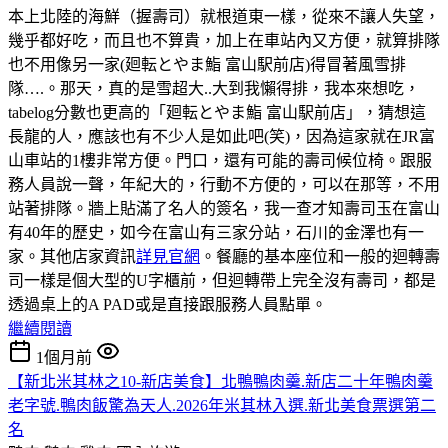
本上北陸的海鮮（握壽司）就根道東一樣，從來不讓人失望，
幾乎都好吃，而且也不算貴，加上在車站內又方便，就算排隊
也不用像另一家(廻転とやま鮨 富山駅前店)得冒著風雪排
隊….。那天，真的是雪超大..大到我懶得排，我本來想吃，
tabelog分數也更高的「廻転とやま鮨 富山駅前店」，猜想這
長龍的人，應該也有不少人是如此吧(笑)，因為這家就在JR富
山車站的1樓非常方便。門口，還有可能的壽司候位椅。跟服
務人員說一聲，年紀大的，行動不方便的，可以在那等，不用
站著排隊。牆上貼滿了名人的簽名，我一查才知壽司玉在富山
有40年的歷史，如今在富山有三家分站，石川的金澤也有一
家。其他店家資訊
詳見官網
。餐廳的基本座位和一般的迴轉壽
司一樣是個大型的U字櫃前，但迴轉帶上完全沒有壽司，都是
透過桌上的A PAD或是直接跟服務人員點單。
繼續閱讀
1個月前
【新北米其林之10-新店美食】北鴨鴨肉羹.新店二十年鴨肉羹
老字號.鴨肉飯驚為天人.2026年米其林入選.新北美食票選第二
名