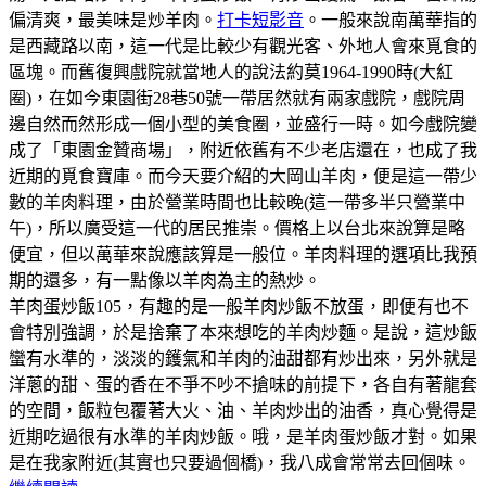
偏清爽，最美味是炒羊肉。
打卡短影音
。一般來說南萬華指的
是西藏路以南，這一代是比較少有觀光客、外地人會來覓食的
區塊。而舊復興戲院就當地人的說法約莫1964-1990時(大紅
圈)，在如今東園街28巷50號一帶居然就有兩家戲院，戲院周
邊自然而然形成一個小型的美食圈，並盛行一時。如今戲院變
成了「東園金贊商場」，附近依舊有不少老店還在，也成了我
近期的覓食寶庫。而今天要介紹的大岡山羊肉，便是這一帶少
數的羊肉料理，由於營業時間也比較晚(這一帶多半只營業中
午)，所以廣受這一代的居民推崇。價格上以台北來說算是略
便宜，但以萬華來說應該算是一般位。羊肉料理的選項比我預
期的還多，有一點像以羊肉為主的熱炒。
羊肉蛋炒飯105，有趣的是一般羊肉炒飯不放蛋，即便有也不
會特別強調，於是捨棄了本來想吃的羊肉炒麵。是說，這炒飯
蠻有水準的，淡淡的鑊氣和羊肉的油甜都有炒出來，另外就是
洋蔥的甜、蛋的香在不爭不吵不搶味的前提下，各自有著龍套
的空間，飯粒包覆著大火、油、羊肉炒出的油香，真心覺得是
近期吃過很有水準的羊肉炒飯。哦，是羊肉蛋炒飯才對。如果
是在我家附近(其實也只要過個橋)，我八成會常常去回個味。