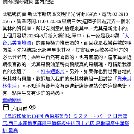
鴨肉/鵝肉/雞肉
國內旅遊
北鴨鴨肉羹:新北市新店區文明里光明街169號，電話:02 2910
4565，營業時間:11:00-20:30(星期三休)這陣子因為要弄一個米
其林的資料庫，所以有刻意的追逐米其林，尤其是新北市的;
上個月發現2026年5月新入選的名單中，有一家是我43萬「
大
台北美食地圖
」的團員極力推薦過的，而且我是我蠻喜歡的鴨
肉羹。先說結論:比起星星米其林，其實我更喜歡各種地方的
必比登老店；過程中自然有喜歡的，也有無感的。這家算是近
期很喜歡的，尤其是鴨油蔥鴨肉鴨飯真的是銷魂，可惜離我家
真的太遠了……。
打卡短影片
。另外，如果你也對世界各地的
米其林有興趣，歡迎加入我們的米其林群組一起討論「
靠米其
林生活
」。不知道有幾年沒有走進新店捷運站旁的這條老街，
有一點陌生又有少許的熟悉。
繼續閱讀
1個月前
【鳥取印象第134回-西伯郡美食】ミスター・バーク 日吉津
店.西日本連續家庭風平價鐵板牛排四十老店.鳥取國產牛漢堡
排.最高