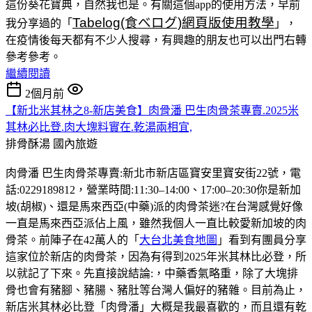
這份葵花寶典，自然我也是。有關這個app的使用方法，早前
Tabelog(食べログ)網頁版使用教學
我分享過的「
」，
在疫情後每天都有不少人搜尋，有興趣的朋友也可以出門右轉
參考參考。
繼續閱讀
2個月前
【新北米其林之8-新店美食】肉骨潘 巴生肉骨茶專賣.2025米
其林必比登.肉大塊料實在.乾湯兩相宜,
排骨酥湯
國內旅遊
肉骨潘 巴生肉骨茶專賣:新北市新店區寶安里寶安街22號，電
話:0229189812，營業時間:11:30–14:00、17:00–20:30你是新加
坡(胡椒)、還是馬來西亞(中藥)派的肉骨茶迷?在台灣感覺好像
一直是馬來西亞派佔上風，雖然我個人一直比較愛新加坡的肉
骨茶。前陣子在42萬人的「
大台北美食地圖
」看到有團員分享
這家位於新店的肉骨茶，因為有得到2025年米其林比必登，所
以就記了下來。先直接說結論:，中藥香氣略重，除了大塊排
骨也會有豬腳、豬腸、豬肚等台灣人偏好的豬雜。目前為止，
新店米其林必比登「肉骨潘」大概是我最喜歡的，而且還有乾