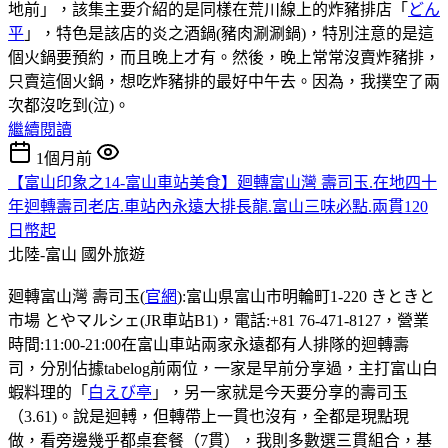
地前」，該集主要介紹的是同樣在荒川線上的炸豬排店「
どん
平
」，特色是該店的炎之酒鍋(豬肉涮涮鍋)，特別注意的是這
個火鍋要預約，而且晚上才有。然後，晚上常常沒賣炸豬排，
只賣這個火鍋，想吃炸豬排的最好中午去。因為，我撲空了兩
次都沒吃到(泣)。
繼續閱讀
1個月前
【富山印象之14-富山車站美食】廻轉富山灣 壽司玉.在地四十
年迴轉壽司老店.車站內永遠大排長龍.富山三味必點.兩貫120
日幣起
北陸-富山
國外旅遊
廻轉富山灣 壽司玉(
官網
):富山県富山市明輪町1-220 きときと
市場 とやマルシェ(JR車站B1)，電話:+81 76-471-8127，營業
時間:11:00-21:00在富山車站兩家永遠都有人排隊的迴轉壽
司，分別佔據tabelog前兩位，一家是早前分享過，主打富山白
蝦料理的「
白えび亭
」，另一家就是今天要分享的壽司玉
（3.61)。說是迴𨍭，但轉帶上一貫也沒有，全都是現點現
做，看旁邊幾乎都桌套餐（7貫），我則多數選三貫組合，基