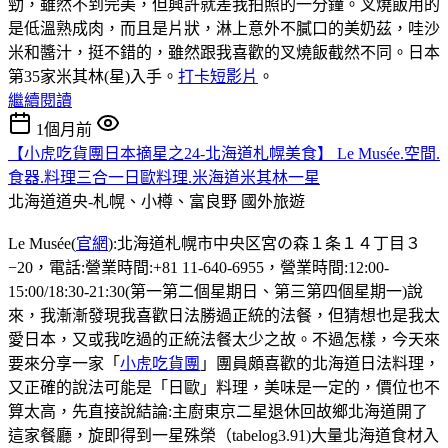
勁，雖然不到完美，但興許就差我拍照的一分鐘。叉燒飯用的
是低溫熟成肉，而且是片狀，淋上意外不膩口的美奶茲，哇沙
米和醬汁，挺不錯的，雖然跟我喜歡的叉燒飯截然不同。日本
第35家米其林(星)入手。
打卡短影片
。
繼續閱讀
1個月前
【小虎吃貨團日本摘星之24-北海道札幌美食】 Le Musée.空間.
食器.料理三合一日歐料理.米海道米其林一星
北海道道央-札幌、小樽、富良野
國外旅遊
Le Musée(
官網
):北海道札幌市中央区宮の森１条１４丁目３
−20，電話:營業時間:+81 11-640-6955，營業時間:12:00-
15:00/18:30-21:30(第一第二個星期日、第三第四個星期一)說
來，我漸漸發現我喜歡日法勝過正統的法餐，但猜想也是我太
愛日本，又或我吃過的正統法餐太少之故。不過怎樣，今天來
要來分享一家「
小虎吃貨團
」團員頗喜歡的北海道日法料理，
又正確的說法可能是「日歐」料理，美味是一定的，價位也不
算太高，先直接說結論:主廚東京二星退休回故鄉北海道開了
這家餐廳，旋即得到一星殊榮（tabelog3.91)大量北海道食材入