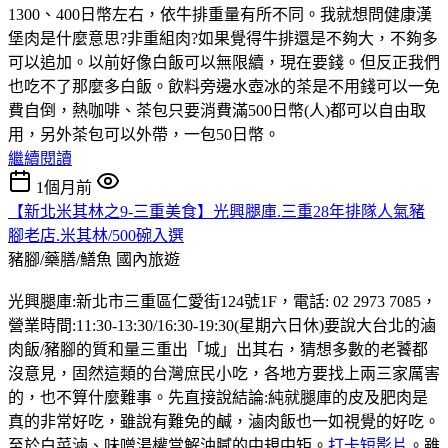
1300、400日幣左右，依牛排重量有所不同。我就想問健康漢
堡肉是什麼意思?非重組肉?如果覺得牛排還是不夠大，不夠多
可以追加。以前好像白飯可以無限續，現在要錢。但反正我們
也吃不了那麼多白飯。飲料旁邊水壺冰的茶是不用錢可以一免
費自倒，熱咖啡、茶包只要消費滿500日幣(人)都可以自由取
用，另外茶包可以外帶，一包50日幣。
繼續閱讀
1個月前
【新北米其林之9-三重美食】光興腿庫.三重28年排隊人氣豬
腳老店.米其林/500碗入選
豬腳/藥膳/鱔魚
國內旅遊
光興腿庫:新北市三重區仁愛街124號1F，電話: 02 2973 7085，
營業時間:11:30-13:30/16:30-19:30(星期六日休)要說大台北的滷
肉飯/豬腳的質和量三重出「城」出其右，猜想多數的老饕都
沒意見，固然這類的台灣庶民小吃，各地方要找上兩三家厲害
的，也不算什麼難事。先直接說結論:純就腿庫的皮及肥肉是
真的非常好吃，雖說有難免的鹹，滷肉飯也一如視覺的好吃。
至於白菜滷、味噌湯權當解油膩的中規中矩。
打卡短影片
。雖