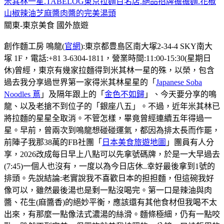
米其林一星.TABELOG東京拉麵百名店.絕品招牌擔擔麵.花椒
山椒辣油芝麻醬肉醬的完美湯頭
關東-東京美食
國外旅遊
創作麵工房 鳴龍(
官網
):東京都豊島区南大塚2-34-4 SKY南大
塚 1F，電話:+81 3-6304-1811，營業時間:11:00-15:30(星期日
休)曾經，東京有幾家拉麵得到米其林一星的殊，以榮，包含
過去我分享過世界第一家得米其林星星的「
Japanese Soba
Noodles 蔦
」及隔年跟上的「
金色不如歸
」、今天要分享的鳴
龍、以及老搶不到位子的「銀座八五」。不過，近年米其林已
將拉麵的星星全取消。不管怎樣，畢竟曾經連續五年得過一
星。早前，曾兩次到鳴龍想碰碰運氣，都因為排太長而作罷，
前陣子我那38萬的FB社團「
日本美食旅遊地圖
」團員有人分
享，2026改成每日早上八點可以先拿號碼牌，於是一大早過去
(7:45)一個人也沒有，一度以為今日店休..幸好最後拿到1號的
排頭。先說結論:老實說我不喜歡日本的担担麵，但這碗我好
像可以，雖然最後湯也是剩一點沒喝完。第一口是辣油與肉
醬、花生(麻醬香)的絕妙平衡，應該還有其他食材但我喝不太
出來，有那麼一點像法式濃湯的絲滑。麵條極細，仍有一點咬