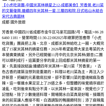
【小虎吃貨團-中國米其林摘星之12-成都美食】芳香景.老川菜
的文藝復興.連續四年米其林一星.三層四和院.日式枯山水結合
宋代古典園林
成都
國外旅遊
芳香景:中國四川省成都市金牛区马家花园路5号，電話:+86 28
6460 1181，營業時間:11:30-22:002025年總算把答應帶「小虎
吃貨團」團員把上海、北京、成都米其林給吃上一圈，大概完
成了15家米其林的摘星任務，2026年希望能帶大家去粵菜的大
本營廣東摘星，另外已經開催11月中的北京米其林(銀杏)二團
可以順利成行。這篇要分享的是上回成都米其林摘星的第一
家，先直接說結論:連續四年米其林一星川菜「芳香景」，古
色古香的建築沒想到是重建的，料理以老川菜為主，再注入少
許新意，把鹹的元素徹底拉掉，卻不影響川菜的𩆜魂椒麻及香
辣。這一餐連水果足足上了29道之多，但整體的味覺順序過於
凌亂，吃到後來有點分不清，以米其林一星來說，視覺也少了
記憶點，除了少數幾道料理。開場開水白菜真是好喝，接踵而
來的前菜讓人應接不暇，白酒調製的鴨腸頗特別；添了麻辣風
的蒜泥白肉我愛；八寶葫蘆鴨自然是今晚的頭牌；宮宝蝦帶點