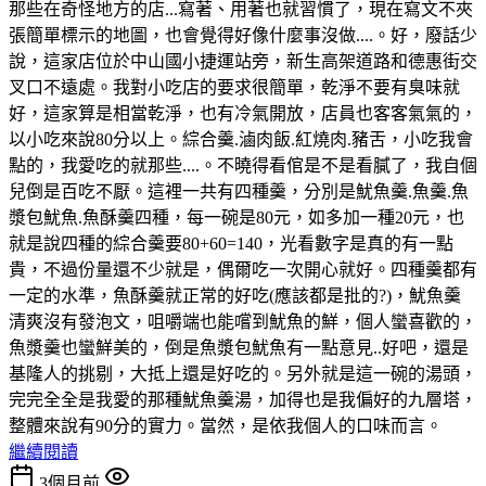
那些在奇怪地方的店...寫著、用著也就習慣了，現在寫文不夾
張簡單標示的地圖，也會覺得好像什麼事沒做....。好，廢話少
說，這家店位於中山國小捷運站旁，新生高架道路和德惠街交
叉口不遠處。我對小吃店的要求很簡單，乾淨不要有臭味就
好，這家算是相當乾淨，也有冷氣開放，店員也客客氣氣的，
以小吃來說80分以上。綜合羹.滷肉飯.紅燒肉.豬舌，小吃我會
點的，我愛吃的就那些....。不曉得看倌是不是看膩了，我自個
兒倒是百吃不厭。這裡一共有四種羹，分別是魷魚羹.魚羹.魚
漿包魷魚.魚酥羹四種，每一碗是80元，如多加一種20元，也
就是說四種的綜合羹要80+60=140，光看數字是真的有一點
貴，不過份量還不少就是，偶爾吃一次開心就好。四種羹都有
一定的水準，魚酥羹就正常的好吃(應該都是批的?)，魷魚羹
清爽沒有發泡文，咀嚼端也能嚐到魷魚的鮮，個人蠻喜歡的，
魚漿羹也蠻鮮美的，倒是魚漿包魷魚有一點意見..好吧，還是
基隆人的挑剔，大抵上還是好吃的。另外就是這一碗的湯頭，
完完全全是我愛的那種魷魚羹湯，加得也是我偏好的九層塔，
整體來說有90分的實力。當然，是依我個人的口味而言。
繼續閱讀
3個月前