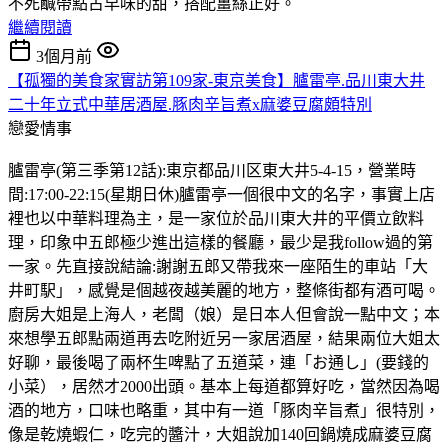
不死鹹帶點古早味的甜，搭配薑絲正好。
繼續閱讀
3個月前
【孤獨的美食家實訪第109家-東京美食】臚雷亭.品川東大井
二十年立式中華居酒屋.豚肉辛旨煮x麻婆豆腐頗特別
戀愛情事
臚雷亭(第三季第12話):東京都品川区東大井5-4-15，營業時
間:17:00-22:15(星期日休)臚雷亭一個很中文的名字，事實上店
裡也以中華料理為主，是一家位於品川東大井的平價立飲料
理，印象中五郎極少進出這樣的餐廳，最少是我follow過的第
一家。先直接說結論:謝謝五郎又帶我來一座陌生的車站「大
井町駅」，感覺是個越夜越美麗的地方，整條街都有酒可喝。
廚房大姐是上海人，老闆（娘）是日本人但會說一點中文；本
來想學五郎點兩道再去吃附近另一家居酒屋，結果兩位大姐太
好聊，最後喝了兩杯生啤點了五道菜，連「お通し」(要錢的
小菜），居然才2000出頭。基本上每道都算好吃，當然因為喝
酒的地方，口味也略重，其中有一道「豚肉辛旨煮」很特別，
像是乾燒蝦仁，吃完的醬汁，大姐說加140回鍋燒成麻婆豆腐