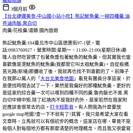
繼續閱讀
3個月前
【台北捷運美食-中山國小站小吃】熊記魷魚羹.一碗四種羹.油
亮滷肉飯.黑白切
肉羹/花枝羹/湯類
國內旅遊
熊記魷魚羹:104臺北市中山區德惠街97-1號，電
話:0983760927，營業時間:星期一、11:00–21:00(星期日休)基
隆人自然吃習慣了包著魚漿包著魷魚的魷魚羹，但其實我也蠻
喜歡像是燙魷魚的魷魚羹(我都管它叫太祖魷魚羹)。自從板橋
莒光路(新埔)那攤收了後，我就再也找不到喜歡的了。前陣子
在我那42萬人的「
大台北美食地圖
」看見有團員分享這家，於
是便找時間去試了一下，果然是我偏好的那種魷魚羹，更好的
是這家的綜合羹一次可以嚐到四種不同的羹.魯肉飯也不差.黑
白切中規中矩.除了紅燒肉不是我好的外，是家若然在我家附
近應該會很常去的店。
打卡短影音
。有人問我為什麼要放
google map地圖?查一下不就有了?其實，我只是希望大家在看
文章時，立馬就可以有個初步的概念，這家店在哪，畢竟不是
每個人對每個地方都有那麼清楚的地理概念，而且我又很愛寫