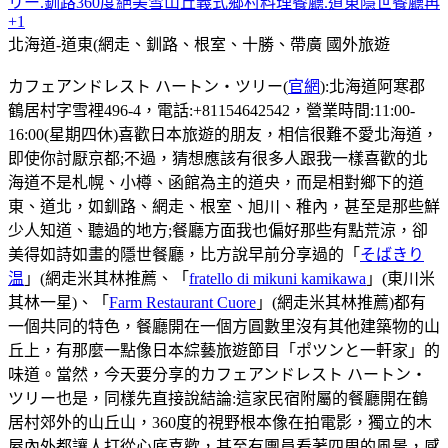
リー.釧路360度絕美雪山丘義式鄉村料理餐廳.道東隱世餐廳再
+1
北海道-道東(網走、釧路、根室、十勝、帶廣
國外旅遊
カフェアンドレスト ハートン・ツリー(
官網
):北海道阿寒郡
鶴居村字雪裡496-4，電話:+81154642542，營業時間:11:00-
16:00(星期四休)喜歡日本旅遊的朋友，相信很難不愛北海道，
即使你討厭京都;不過，猜想應該有很多人跟我一樣喜歡的北
海道不是札幌、小樽、函館為主的道央，而是相對鄉下的道
東、道北，如釧路、網走、根室、旭川、稚內，甚至是那些鮮
少人知道、聽過的地方;餐廳方面我也偏好那些有點荒涼，卻
美得如詩如畫的隱世餐廳，比方說早前分享過的「
そばきり
温
」(網走米其林推薦、「
fratello di mikuni kamikawa
」(東川米
其林一星)、「
Farm Restaurant Cuore
」(網走米其林推薦)都有
一個共同的特色，餐廳開在一個方圓數里沒有其他建築物的山
丘上，有那麼一點像日本綜藝旅遊節目「ポツンと一軒家」的
味道。當然，今天要分享的カフェアンドレスト ハートン・
ツリー也是，同樣先直接說結論:這家民宿附屬的餐廳開在鶴
居村郊外的山丘山，360度的視野根本像在拍電影，獨立的木
屋內外都讓人打從心底喜歡，甚至有團員看著四周的風景，感