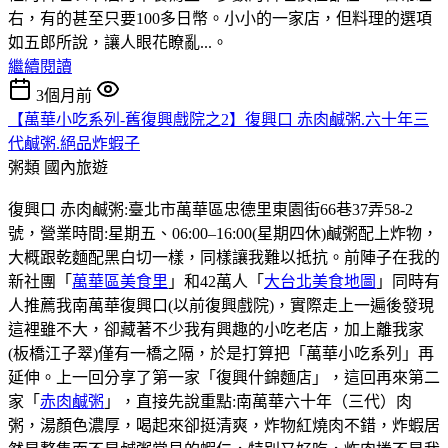
右，有的甚至只要100多日幣。小小的一家店，但料理的選項
如五郎所說，讓人眼花瞭亂...。
繼續閱讀
3個月前
【萬華小吃系列-舊復興戲院之2】復興口 赤肉鹹粥.六十年三
代鹹粥.絕品炸蝦子
粥類
國內旅遊
復興口 赤肉鹹粥:臺北市萬華區忠德里東園街66巷37弄58-2
號，營業時間:星期五、06:00–16:00(星期四休)鹹粥配上炸物，
大概跟乾麵配黑白切一樣，同樣讓我難以抵抗。前陣子在我的
新社團「
萬華區美食里
」和42萬人「
大台北美食地圖
」同時有
人推薦我南萬華復興口(以前復興戲院)，實際走上一遍後發現
這裡雖不大，卻藏著不少我有興趣的小吃老店，加上離我家
(板橋江子翠)僅有一橋之隔，於是打算把「萬華小吃系列」再
延伸。上一回分享了第一家「復興什錦麵店」，這回再來第二
家「
赤肉鹹粥
」，直接先說重點:南萬華六十年（三代）肉
粥，湯顏色濃厚，喝起來卻挺清爽，炸物紅燒肉不錯，炸蝦居