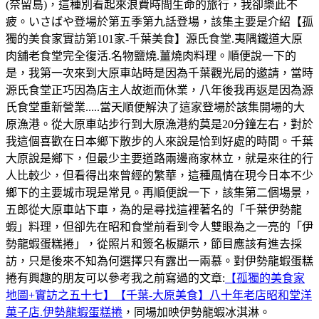
(奈留島)，這種別看起來浪費時間生命的旅行，我卻樂此不
疲。いさばや登場於第五季第九話登場，該集主要是介紹【孤
獨的美食家實訪第101家-千葉美食】源氏食堂.夷隅鐵道大原
肉舖老食堂完全復活.名物鹽燒.薑燒肉料理。順便說一下的
是，我第一次來到大原車站時是因為千葉觀光局的邀請，當時
源氏食堂正巧因為店主人故逝而休業，八年後我再返是因為源
氏食堂重新營業.....當天順便解決了這家登場於該集開場的大
原漁港。從大原車站步行到大原漁港約莫是20分鐘左右，對於
我這個喜歡在日本鄉下散步的人來說是恰到好處的時間。千葉
大原說是鄉下，但最少主要道路兩邊商家林立，就是來往的行
人比較少，但看得出來曾經的繁華，這種風情在現今日本不少
鄉下的主要城市現是常見。再順便說一下，該集第二個場景，
五郎從大原車站下車，為的是尋找這裡著名的「千葉伊勢龍
蝦」料理，但卻先在昭和食堂前看到令人雙眼為之一亮的「伊
勢龍蝦蛋糕捲」，從照片和簽名板顯示，節目應該有進去採
訪，只是後來不知為何選擇只有露出一兩慕。對伊勢龍蝦蛋糕
捲有興趣的朋友可以參考我之前寫過的文章:
【孤獨的美食家
地圖+實訪之五十七】【千葉-大原美食】八十年老店昭和堂洋
菓子店.伊勢龍蝦蛋糕捲
，同場加映伊勢龍蝦冰淇淋。