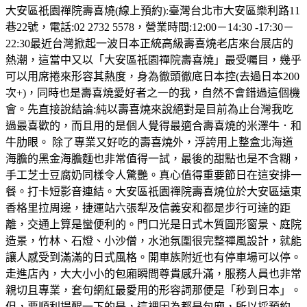
大安區祇園禪院壽喜燒(線上預約):臺灣台北市大安區樂利路11
巷22號，電話:02 2732 5578，營業時間:12:00－14:30 -17:30－
22:30最近台灣掀起一波日本正統高級壽喜燒老店來台展店的
熱潮，這當中又以「大安區祇園禪院壽喜燒」最受囑目，幾乎
可以用席捲來形容其熱度，身為徹頭徹底日本控(去過日本200
次+)，同時也是壽喜燒愛好者之一的我，自然不會錯過這個機
會。先直接說結論:純以壽喜燒來說絕對是目前為止台灣我吃
過最喜歡的，而且用的是個人覺得最適合壽喜燒的米澤牛．和
牛肋眼。 除了專業又好吃的壽喜燒外，浮誇用上整盒北海道
海膽的黑金海膽麵也非常值得一試，最後的甜點也是不含糊，
手工芝士豆腐奶同樣令人驚艷。真心值得重要節日在這安排一
餐。打卡短影音連結。大安區祇園禪院壽喜燒位於大安區遠東
香格里拉周邊，捷運站六張犁及信義安和都是步行可達的距
離，交通上算是蠻便利的。門口光是日式木質圓形窗景、庭院
造景，竹林、石燈、小沙僧，水池氛圍很完整禪風設計，就能
讓人感受到滿滿的日式風格。開車族附近也有停車場可以停。
走進店內，大大小小的包廂瞬間尊貴感升滿，服務人員也非常
親切且專業，套句網紅最愛用的形容詞那便是「秒到日本」。
但，要順利提醒一下的是，這裡因為都是包廂，所以採預約