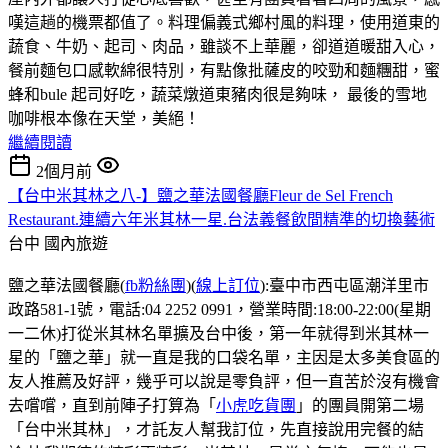
嘆這趟的機票都值了。料理偏義式鄉村風的料理，使用道東的
蔬食、牛奶、起司、肉品，雖談不上華麗，卻道道暖甜入心，
餐前麵包口感軟綿很特別，有點像批薩皮的咬勁和麵糰甜，蜜
蜂和bule 起司好吃，蔬菜燉道東豬肉很是夠味， 最後的雪地
咖啡根本像在天堂，美絕！
繼續閱讀
2個月前
【台中米其林之八-】鹽之華法國餐廳Fleur de Sel French
Restaurant.連續六年米其林一星.台法義餐飲間精準的切換藝術
台中
國內旅遊
鹽之華法國餐廳(
fb粉絲團
)(
線上訂位
):臺中市西屯區潮洋里市
政路581-1號，電話:04 2252 0991，營業時間:18:00-22:00(星期
一二休)打從米其林名單擴及台中後，第一年就得到米其林一
星的「鹽之華」就一直是我的口袋名單，主因是太多美食區的
友人推薦及好評，幾乎可以說是零負評，但一直苦於沒有機會
去嚐嚐，直到前陣子打算為「
小虎吃貨團
」的團員開第二場
「台中米其林」，才託友人幫我訂位，先直接說用完餐的結