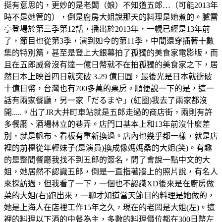
挺有意思的，更妙的是老闆（娘）不知道五郎…（可能2013年
時不是她管的），倒是廚房大姐說那天的料理是她煮的。臚雷
亭登場於第三季第12話，播出於2013年，一幌已經是13年前
了，節目也從第3季，演到如今的第11季，中間還穿插著十數
集的特別篇，甚至是登上大銀幕拍了孤獨的美食家電影版，而
且在五郎威脅沒有達一億日幣就不在拍孤獨的美食家之下，居
然日本上映首四日就突破 3.29 億日圓，最後光是日本就衝破
十億日幣，台灣也有700多萬的票房。順便說一下的是，這一
話有兩家餐廳，另一家「だるまや」(紅圈)我去了兩家都沒
開.....。出了JR大井町車站就是五郎走過的商店街，兩則有許
多餐廳、酒場林立的巷弄。店門口基本上和13年前沒什麼差
別，就是帆布、看板有重新換過。店內也幾乎都一樣，就是店
裡的前檯從年輕妹子(是演員)換成像媽媽桑的大姐(笑)。有趣
的是整間餐廳我找不到五郎的簽名，問了會說一點中文的大
姐，她居然不認識五郎，倒是一直指著牆上的照片說，有名人
來採訪過，但我看了一下，一個也不認識XD後來是在廚房做
菜的大姐(右)跑出來，一聊才知道當天節目的料理是她做的，
她是上海人在店裡工作15年之久，現在的老闆是大姐(左)。這
裡的料理以下酒的中餐為主，多數的料理價位都在300日幣左