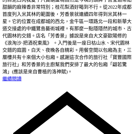
甜韻的麻辣香非常特別；桂花梨酒好喝到不行。從2022年成都
首度列入米其林的範圍後，芳香景就連續四年得到米其林一
星。它的位置在成都城的西北，金牛區一環路北一段和新華大
道交接處的中鐵鷺島藝術城裡。有那麼一點隱隱然的城市、古
代園林的交錯。店名「芳香景」據說是來自大文豪歐陽修的
《浪淘沙·把酒祝東風》 。入門後是一座日枯山水、宋代園林
交錯的庭園，白天、夜晚各自精彩。用餐空間以包廂為主，三
層樓共有十來個大小包廂。感謝這次合作的旅行社「寶豐國際
旅行社」和芳香景的主廚幫我們安排了最大的包廂「翩若驚
鴻」(應該是來自曹植的洛神賦)。
繼續閱讀