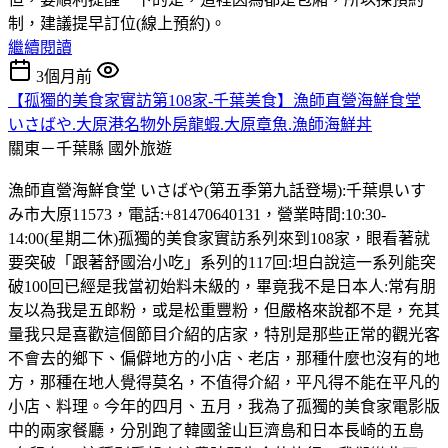
制，建議提早訂位(線上預約)。
繼續閱讀
3個月前
【孤獨的美食家實訪第108家-千葉美食】漁師直營海鮮食堂
いさばや.大原港名物外房龍蝦.大原章魚.漁師海鮮丼
關東－千葉縣
國外旅遊
漁師直營海鮮食堂 いさばや(第五季第九話登場):千葉県いす
み市大原11573，電話:+81470640131，營業時間:10:30-
14:00(星期二休)孤獨的美食家實訪系列來到108家，眼看著就
要突破「跟著舒國治小吃」系列的117回:坦白說這一系列能突
破100回已經是我當初始料未級的，畢竟我不是日本人:常有朋
友以為我是五郎粉，或是松重豐粉，但嚴格來說都不是，充其
量我只是喜歡這個節目介紹的店家，特別是那些正常的觀光客
不會去的鄉下、偏僻地方的小店、老店，那種什麼也沒有的地
方，那種在地人覺得莫名，不值得介紹，平凡得不能在平凡的
小店、料理。今年的四月、五月，我為了孤獨的美食家電影版
中的兩家餐廳，分別跑了韓國釜山巨濟島和日本長崎的五島