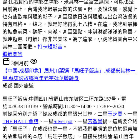
論:比我期待的精彩更精彩，米其林一星當之無愧，可能也是
目前為止，台灣我吃過最喜歡的法餐。但，要說法餐，感覺上
也有些歐義料理的影子，甚至是像日法料理般走出台灣法餐的
特有風格。，總之，就是好吃得亂七八糟。在這，我吃到最棒
的鮭魚前菜、鵝肝、肉派、甚至甜點、冰淇淋都滿滿的驚喜，
就連麵包（可續）都非常美味。為了這家，小虎吃貨團台中米
其林二團開催。
打卡短影音
。
繼續閱讀
3個月前
【中國-成都印象】眉州川菜選「馬旺子飯店」.成都米其林一
星.蘇東坡故鄉百年老字號華麗轉身
成都
國外旅遊
馬旺子飯店:中國四川省眉山市东坡区二环东路157号，電
話:028-38113139，營業時間:11:30〜14:00、17:30〜20:30
前幾回分別介紹了幾家成都的星級米其林，二星
玉芝蘭
、一星
THE HALL 會館
、一星
Silver pot
、一星
芳香景
後，這篇要介紹
的「馬旺子」在成都也是一星，不過我們要嚐的是位於蘇東坡
的故鄉眉州的本店「馬旺子飯店」，直接先說結論:眉山百年