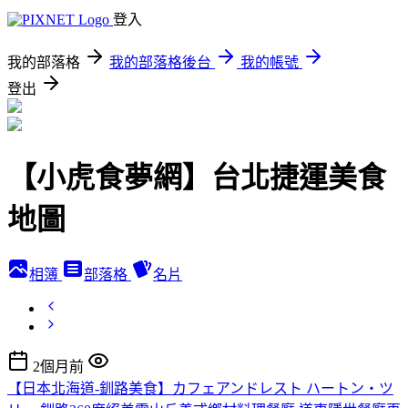
登入
我的部落格
我的部落格後台
我的帳號
登出
【小虎食夢網】台北捷運美食
地圖
相簿
部落格
名片
2個月前
【日本北海道-釧路美食】カフェアンドレスト ハートン・ツ