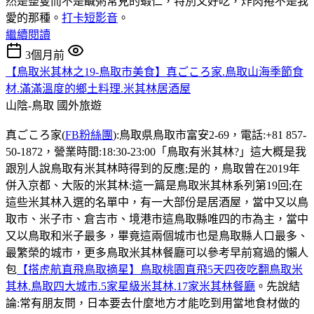
然是整隻而不是鹹粥常見的蝦仁，特別又好吃，炸肉捲不是我
愛的那種。
打卡短影音
。
繼續閱讀
3個月前
【鳥取米其林之19-鳥取市美食】真ごころ家.鳥取山海季節食
材.滿滿溫度的鄉土料理.米其林居酒屋
山陰-鳥取
國外旅遊
真ごころ家(
FB粉絲團
):鳥取県鳥取市富安2-69，電話:+81 857-
50-1872，營業時間:18:30-23:00「鳥取有米其林?」這大概是我
跟別人說鳥取有米其林時得到的反應;是的，鳥取曾在2019年
併入京都、大阪的米其林:這一篇是鳥取米其林系列第19回;在
這些米其林入選的名單中，有一大部份是居酒屋，當中又以鳥
取市、米子市、倉吉市、境港市這鳥取縣唯四的市為主，當中
又以鳥取和米子最多，畢竟這兩個城市也是鳥取縣人口最多、
最繁榮的城市，更多鳥取米其林餐廳可以參考早前寫過的懶人
包
【搭虎航直飛鳥取摘星】鳥取桃園直飛5天四夜吃翻鳥取米
其林.鳥取四大城市.5家星級米其林.17家米其林餐廳
。先說結
論:常有朋友問，日本要去什麼地方才能吃到用當地食材做的