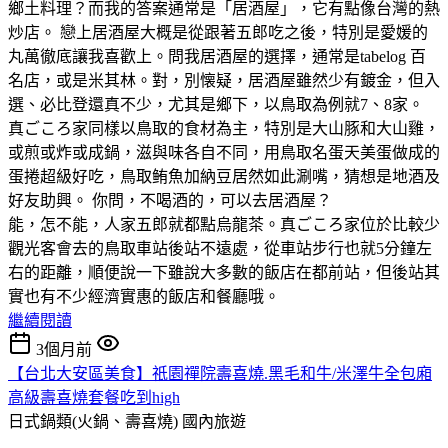
鄉土料理？而我的答案通常是「居酒屋」，它有點像台灣的熱
炒店。 戀上居酒屋大概是從跟著五郎吃之後，特別是愛媛的
丸萬徹底讓我喜歡上。問我居酒屋的選擇，通常是tabelog 百
名店，或是米其林。對，別懐疑，居酒屋雖然少有鍍金，但入
選、必比登還真不少，尤其是鄉下，以鳥取為例就7、8家。
真ごころ家同樣以鳥取的食材為主，特別是大山豚和大山雞，
或煎或炸或成鍋，滋與味各自不同，用鳥取名蛋天美蛋做成的
蛋捲超級好吃，鳥取鲔魚加納豆居然如此涮嘴，猜想是地酒及
好友助興。 你問，不喝酒的，可以去居酒屋？
能，怎不能，人家五郎就都點烏龍茶。真ごころ家位於比較少
觀光客會去的鳥取車站後站不遠處，從車站步行也就5分鐘左
右的距離，順便說一下雖說大多數的飯店在都前站，但後站其
實也有不少經濟實惠的飯店和餐廳哦。
繼續閱讀
3個月前
【台北大安區美食】祇園禪院壽喜燒.黑毛和牛/米澤牛全包廂
高級壽喜燒套餐吃到high
日式鍋類(火鍋、壽喜燒)
國內旅遊