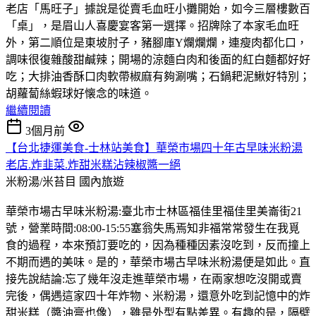
老店「馬旺子」據說是從賣毛血旺小攤開始，如今三層樓數百
「桌」，是眉山人喜慶宴客第一選擇。招牌除了本家毛血旺
外，第二順位是東坡肘子，豬腳庫Y爛爛爛，連瘦肉都化口，
調味很復雜酸甜鹹辣；開場的涼麵白肉和後面的紅白麵都好好
吃；大排油香酥口肉軟帶椒麻有夠涮嘴；石鍋耙泥鰍好特別；
胡蘿蔔絲蝦球好懐念的味道。
繼續閱讀
3個月前
【台北捷運美食-士林站美食】華榮市場四十年古早味米粉湯
老店.炸韭菜.炸甜米糕沾辣椒醬一絕
米粉湯/米苔目
國內旅遊
華榮市場古早味米粉湯:臺北市士林區福佳里福佳里美崙街21
號，營業時間:08:00-15:55塞翁失馬焉知非福常常發生在我覓
食的過程，本來預訂要吃的，因為種種因素沒吃到，反而撞上
不期而遇的美味。是的，華榮市場古早味米粉湯便是如此。直
接先說結論:忘了幾年沒走進華榮市場，在兩家想吃沒開或賣
完後，偶遇這家四十年炸物、米粉湯，還意外吃到記憶中的炸
甜米糕（醬油膏也像），雖是外型有點差異。有趣的是，隔壁