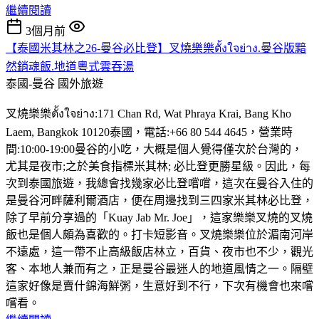
繼續閱讀
3個月前
【泰國米其林之26-曼谷必比登】叉燒樂樂ตั้งใจย่าง.曼谷版黯
然銷魂飯.地道粵式雲吞湯
泰國-曼谷
國外旅遊
叉燒樂樂ตั้งใจย่าง:171 Chan Rd, Wat Phraya Krai, Bang Kho
Laem, Bangkok 10120泰國，電話:+66 80 544 4645，營業時
間:10:00-19:00曼谷的小吃，大概是個人覺得僅次於台灣的，
尤其是夜市;之於美食指標米其林; 必比登更勝星級。因此，每
次到泰國旅遊，我總會找幾家必比登嚐嚐，這次在曼谷入住的
是曼谷河畔薩利爾酒店，便在周邊找到三四家米其林必比登，
除了早前分享過的「Kuay Jab Mr. Joe」，這家樂樂叉燒的叉燒
飯也是個人頗為喜歡的。打卡短影音。叉燒樂樂位於湄南河岸
不遠處，這一帶不止高級飯店林立，百貨、夜市也不少，觀光
客、本地人兼而有之，正是曼谷最迷人的地道風情之一。隔壁
這家好像是賣什錦海鮮粥，生意好到不行，下次有機會也來嚐
嚐看。