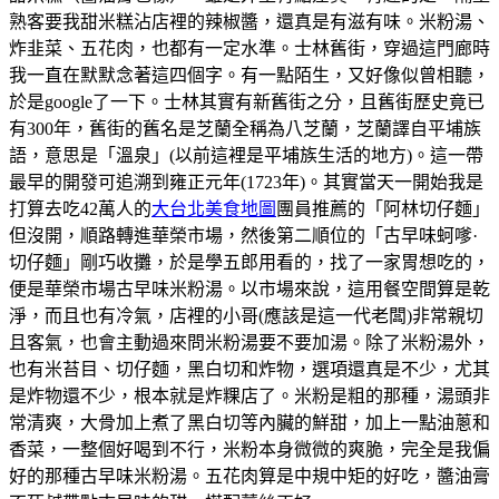
熟客要我甜米糕沾店裡的辣椒醬，還真是有滋有味。米粉湯、
炸韭菜、五花肉，也都有一定水準。士林舊街，穿過這門廊時
我一直在默默念著這四個字。有一點陌生，又好像似曾相聽，
於是google了一下。士林其實有新舊街之分，且舊街歷史竟已
有300年，舊街的舊名是芝蘭全稱為八芝蘭，芝蘭譯自平埔族
語，意思是「溫泉」(以前這裡是平埔族生活的地方)。這一帶
最早的開發可追溯到雍正元年(1723年)。其實當天一開始我是
打算去吃42萬人的
大台北美食地圖
團員推薦的「阿林切仔麵」
但沒開，順路轉進華榮市場，然後第二順位的「古早味蚵嗲·
切仔麵」剛巧收攤，於是學五郎用看的，找了一家胃想吃的，
便是華榮市場古早味米粉湯。以市場來說，這用餐空間算是乾
淨，而且也有冷氣，店裡的小哥(應該是這一代老闆)非常親切
且客氣，也會主動過來問米粉湯要不要加湯。除了米粉湯外，
也有米苔目、切仔麵，黑白切和炸物，選項還真是不少，尤其
是炸物還不少，根本就是炸粿店了。米粉是粗的那種，湯頭非
常清爽，大骨加上煮了黑白切等內臟的鮮甜，加上一點油蔥和
香菜，一整個好喝到不行，米粉本身微微的爽脆，完全是我偏
好的那種古早味米粉湯。五花肉算是中規中矩的好吃，醬油膏