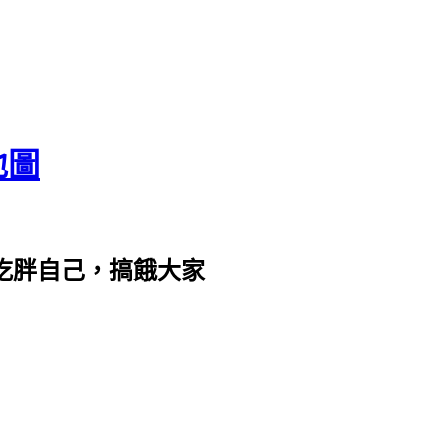
地圖
com。吃胖自己，搞餓大家