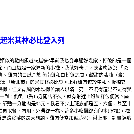
元起米其林必比登入列
發現，近幾年類似的雞肉飯越來越多?早前我也分享過好幾家，打破的是一個
，而且還是一家算新的小攤，我就好奇了，或者應該說:「憑
變貴。雞肉的口感介於海南雞和白斬雞之間，鹹甜的醬油（膏）
的收集「新北市」的米其林必比登。上好雞肉位於中和、板橋交
邊攤，但文青風的木製攤位讓人眼睛一亮，不曉得這是不是得獎
到，約到11點15分開店不久，就有附近上班族打包便當。座
，單點一分雞肉是95元。我看不少上班族都是五、六個，甚至十
再取餐，內用、外帶都一樣。許多小吃攤都有的木(冰櫃)，裡
確是路邊攤的最大問題。雞肉便當加點蒜泥、淋上那一匙畫龍點