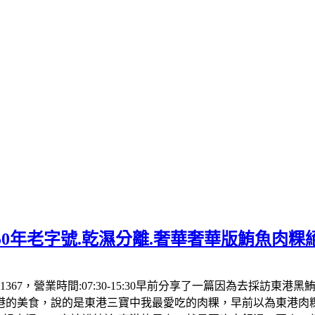
50年老字號.乾濕分離.奢華奢華版鮪魚肉粿
1367，營業時間:07:30-15:30早前分享了一篇因為去採訪東
港的美食，說的是東港三寶中我最愛吃的肉粿，早前以為東港肉