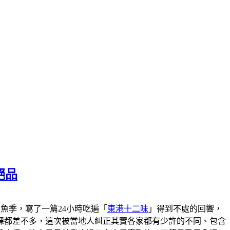
絕品
港黑鮪魚季，寫了一篇24小時吃遍「
東港十二味
」得到不處的回響，
粿都差不多，這次被當地人糾正其實各家都有少許的不同、包含