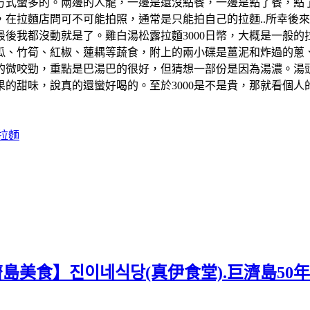
方式蠻多的。兩邊的人龍，一邊是還沒點餐，一邊是點了餐，點
在拉麵店問可不可能拍照，通常是只能拍自己的拉麵..所幸後來
後我都沒動就是了。雞白湯松露拉麵3000日幣，大概是一般
瓜、竹筍、紅椒、蓮耦等蔬食，附上的兩小碟是薑泥和炸過的蔥
的微咬勁，重點是巴湯巴的很好，但猜想一部份是因為湯濃。湯
的甜味，說真的還蠻好喝的。至於3000是不是貴，那就看個
拉麵
濟島美食】진이네식당(真伊食堂).巨濟島50