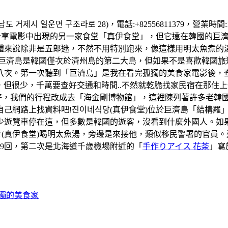
 거제시 일운면 구조라로 28)，電話:+82556811379，營業時
享電影中出現的另一家食堂「真伊食堂」，但它遠在韓國的巨濟島
體來說除非是五郎迷，不然不用特別跑來，像這樣用明太魚煮的
..。巨濟島是韓國僅次於濟州島的第二大島，但如果不是喜歡韓國
次。第一次聽到「巨濟島」是我在看完孤獨的美食家電影後，查詢這
巴士是有，但很少，千萬要查好交通和時間..不然就乾脆找家民宿在
天天氣好，我們的行程改成去「海金剛博物館」，這裡陳列著許多老
己網路上找資料吧!진이네식당(真伊食堂)位於巨濟島「結構羅
少遊覽車停在這，但多數是韓國的遊客，沒看到什麼外國人。如
(真伊食堂)喝明太魚湯，旁邊是來接他，類似移民警署的官員
59回，第二次是北海道千歲機場附近的「
手作りアイス 花茶
」寫
孤獨的美食家