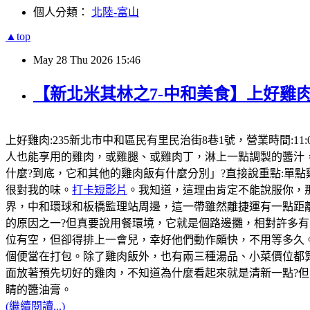
個人分類：
北陸-富山
▲top
May
28
Thu
2026
15:46
【新北米其林之7-中和美食】上好雞肉
上好雞肉:235新北市中和區民有里民治街8巷1號，營業時間:11:
人也能享用的雞肉，或雞腿、或雞肉丁，淋上一點調製的醬汁
什麼?到底，它和其他的雞肉飯有什麼分別」?直接說重點:單
很對我的味。
打卡短影片
。我知道，這理由肯定不能說服你，那
界，中和環球和板橋監理站周邊，這一帶雖然離捷運有一點距
的原因之一?但真要說用餐環境，它就是個路邊攤，相對許多有
位有空，但卻得排上一會兒，幸好他們動作頗快，不用等多久。
個便當在打包。除了雞肉飯外，也有兩三種湯品、小菜價位都
面放著預先切好的雞肉，不知道為什麼看起來就是清新一點?
睛的醬油膏。
(繼續閱讀...)