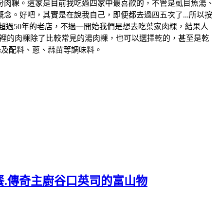
一份肉粿。這家是目前我吃過四家中最喜歡的，不管是虱目魚湯、
念。好吧，其實是在說我自己，即便都去過四五次了...所以按
在地超過50年的老店，不過一開始我們是想去吃葉家肉粿，結果人
..。這裡的肉粿除了比較常見的湯肉粿，也可以選擇乾的，甚至是乾
湯及配料、蔥、蒜苗等調味料。
餐.傳奇主廚谷口英司的富山物