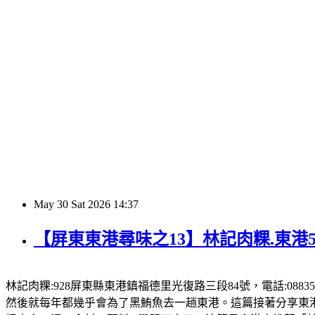
May
30
Sat
2026
14:37
【屏東東港尋味之13】林記肉粿.東港
林記肉粿:928屏東縣東港鎮福德里光復路三段84號，電話:08835
然後就每年都幾乎會為了黑鮪魚去一趟東港。這篇接著分享東