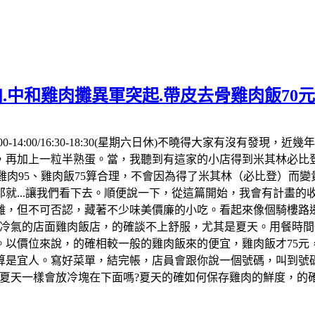
.中和雞肉攤異軍突起.帶皮去骨雞肉飯70
00-14:00/16:30-18:30(星期六日休)不曉得大家有沒有
，再加上一粒半熟蛋。當，我聽到有這家的小店得到米其林必比登
點雞肉95、雞肉飯75算合理，不會因為得了米其林（必比登）而
就...讓我們看下去。順便說一下，從這篇開始，我會有計畫
離，但不可否認，藏著不少味美價廉的小吃。看起來像個騎樓路
冷氣的店面雞肉飯店，的確談不上舒服，尤其是夏天。用餐時間一
以價位來說，的確相較一般的雞肉飯來的便宜，雞肉飯才75元
算是宜人。寫好菜單，結完帳，店員會跟你說一個號碼，叫到號碼
但夏天一樣會放冷塊在下面嗎?夏天的確如何保存雞肉的鮮度，的