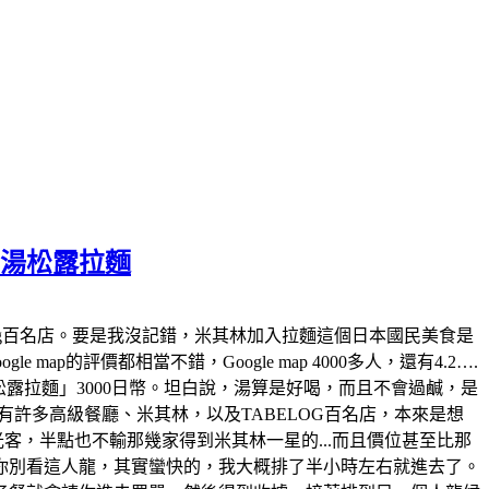
白湯松露拉麵
tabelog百名店。要是我沒記錯，米其林加入拉麵這個日本國民美食是
map的評價都相當不錯，Google map 4000多人，還有4.2….
白湯松露拉麵」3000日幣。坦白說，湯算是好喝，而且不會過鹹，是
許多高級餐廳、米其林，以及TABELOG百名店，本來是想
觀光客，半點也不輸那幾家得到米其林一星的...而且價位甚至比那
你別看這人龍，其實蠻快的，我大概排了半小時左右就進去了。