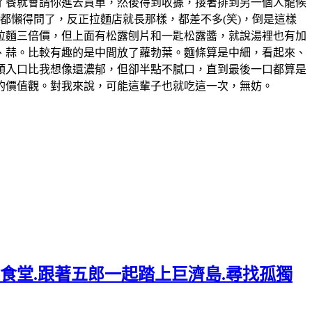
了餐就會請你進去買單，然後得到收據，接著排到另一個人龍候
都懶得問了，反正拉麵店就長那樣，都差不多(笑)，倒是這樣
的拉麵三倍價，但上面有松露刨片和一匙松露醬，就說湯裡也有加
、蒜。比較有趣的是中間放了蘿勃葉。麵條算是中細，看起來、
頭入口比我想像還濃郁，但卻半點不膩口，直到最後一口都算是
人的價值觀。對我來說，可能這輩子也就吃這一次，無妨。
年食堂.跟著五郎一起踏上巨濟島.尋找孤獨