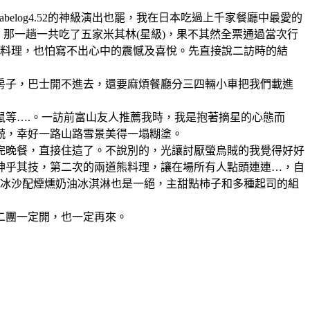
也好、tabelog4.52的神級演出也罷，我在日本吃過上千家餐廳中最愛的
那一趟一共吃了五家米其林(星級)，果不其然全票通過當次行
的料理，也怕寫不出心中的震憾及喜悅。先直接說二訪時的結
間房子，巴士開不進去，還要麻煩餐廳分三四輛小車把我們載進
鼠等….。一訪前富山友人推薦我時，我是抱著摘星的心態而
兢，幸好一路山路雪景美得一塌糊塗。
完晚餐，直接住這了。不說別的，光讓討厭螢烏賊的我覺得好好
神乎其技，第二次的兩道熊料理，讓在場所有人點頭連連…，自
果冰沙配煙燻奶油冰淇淋也是一絕，主甜點柿子和多種起司的組
二團一定開，也一定再來。