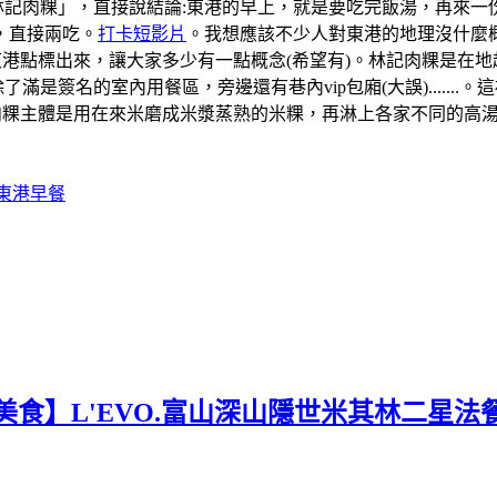
「林記肉粿」，直接說結論:東港的早上，就是要吃完飯湯，再來
，直接兩吃。
打卡短影片
。我想應該不少人對東港的地理沒什麼概
道的東港點標出來，讓大家多少有一點概念(希望有)。林記肉粿是
滿是簽名的室內用餐區，旁邊還有巷內vip包廂(大誤).....
肉粿主體是用在來米磨成米漿蒸熟的米粿，再淋上各家不同的高
#東港早餐
美食】L'EVO.富山深山隱世米其林二星法