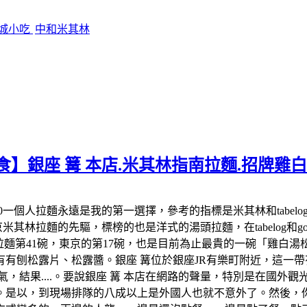
影城小吃
中和米其林
食】銀座 篝 本店.米其林指南拉麵.招牌雞
:00-22:00一個人拉麵永遠是我的第一選擇，參考的指標是米其林和
米其林拉麵的先驅，標榜的也是洋式的湯頭拉麵，在tabelog和google 
米其林拉麵第41碗，東京的第17碗，也是目前為止最貴的一碗「雞
有刨松露片、松露醬。銀座 篝位於銀座JR有樂町附近，這一帶有
氣，結果....。要說銀座 篝 本店在網路的聲量，特別是在國外
。是以，到現場排隊的八成以上是外國人也就不意外了。然後，