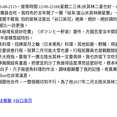
3-68-2115，營業時間:12:00-22:00(星期二三休)米其林二星
團員去吃，我特色於去年開了一團「岐阜/富山米其林摘星團」，
遲不敢寫..怕的是無法寫出「谷口英司」絕美、絕妙、絕好調
感比一訪更強。
日本秘境有房好吃驚」（ポツンと一軒家）要件，方圓百里沒半
一半是積雪超特別。
法料理，招牌是月之輪（日本黑熊）料理，其他如鹿、野豬、飛
定要排進行程，就算二月可能大雪也要。行程前團員也是戰戰兢
手大拇指，要我下一團北陸米其林一定要再排，我也許諾下次吃
神展開超有畫面，把便宜的沙丁魚做得這麼漂亮這麼好吃，根本
，白子、穴子兩道魚料理的作法、調味都顛覆了我的記憶，奇異
et也非常滿意。
跟他合作，一整個親切到不行。為了他2027年二月北陸米其林
日法餐廳
#谷口英司