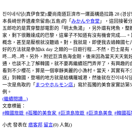
진이네식당(真伊食堂):慶尚南道巨濟市一運面構造拉路 28 (경상남도
本長崎世界遺產奈留島(五島)的「
みかんや食堂
」，這回接著分
五郎吃的是貫穿整部電影的「明太魚湯」，另外還有烤魚，整
家，剩下很難達成的巴黎，這輩子不知道有沒有機會完成...
概念，甚至是壓根就沒聽過。對，我就是，即便我去過韓國七八
好的方法就是參加kk day 之類的一日遊行程....不然，
咚....咚...咚。另外，附近巨濟島海金剛，後來因為當天
通，也談不上了解韓國，就不要再繼續班門弄斧了，有興趣的自
看到不少櫻花，算是一個寧靜美麗的小漁村。當天，其實有不
送」到韓國，登場的地方就是結構羅城港，然後就在진이네식당
一次是鳥取的「
まつやホルモン店
」寫於孤獨的美食家實訪第
例。
(繼續閱讀...)
文章標籤：
#韓國旅遊
#孤獨的美食家
#巨濟島旅遊
#巨濟島美食
#韓國
小虎 發表在
痞客邦
留言
(0)
人氣(
)