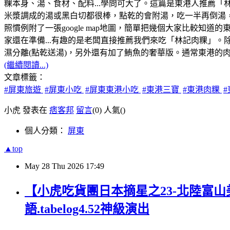
粿本身、湯、食材、配料...學問可大了。這篇是東港人推薦
米漿調成的湯或黑白切都很棒，點乾的會附湯，吃一半再倒湯
照慣例附了一張google map地圖，簡單把幾個大家比較知
家還在準備...有趣的是老闆直接推薦我們來吃「林記肉粿」。除了
濕分離(點乾送湯)，另外還有加了鮪魚的奢華版。通常東港的
(繼續閱讀...)
文章標籤：
#屏東旅遊
#屏東小吃
#屏東東港小吃
#東港三寶
#東港肉粿
小虎 發表在
痞客邦
留言
(0)
人氣(
)
個人分類：
屏東
▲top
May
28
Thu
2026
17:49
【小虎吃貨團日本摘星之23-北陸富山
語.tabelog4.52神級演出