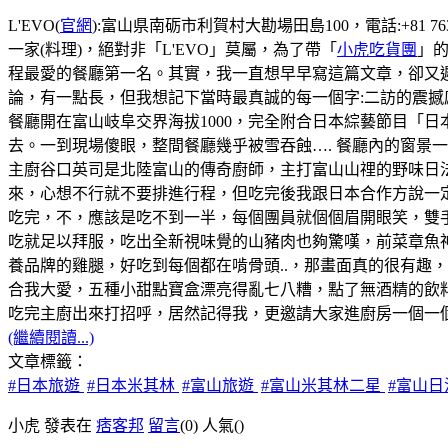
L'EVO(
官網
):富山県南砺市利賀村大勘場田島100，電話:+81 76
一家(料理)，絕對非「L'EVO」莫屬，為了帶「
小虎吃貨團
」的
程最愛的餐廳第一名。其實，我一直想早早寫這篇文章，卻又遲
論，有一點長，但我想記下當時最真誠的每一個字:二訪的震撼
餐廳開在富山岐阜交界海拔1000，完全附合日本綜藝節目「
去。一到現場傻眼，整間餐廳幾乎被雪吞蝕…. 餐廳內的窗景
主廚谷口英司是北陸富山的傳奇廚師，主打富山山𥚃的野味日
來，心想不行就不要排進行程，但吃完後我跟日本合作方說一
吃完，不，應該是吃不到一半，每個團員就個個眉開眼笑，雙
吃就足以拜服，吃出全新視味覺的山豬肉也夠驚嘆，前菜章魚
養品牌的雞腿，好吃到每個都在啃骨頭..，那畫面真的很有趣
合我大愛，五種小甜點寶盒漂亮得亂七八糟，點了無酒精的飲料s
吃完主廚出來打招呼，居然記得我，更邀請大家進廚房一個一個
(繼續閱讀...)
文章標籤：
#日本旅遊
#日本米其林
#富山旅遊
#富山米其林二星
#富山
小虎 發表在
痞客邦
留言
(0)
人氣(
)