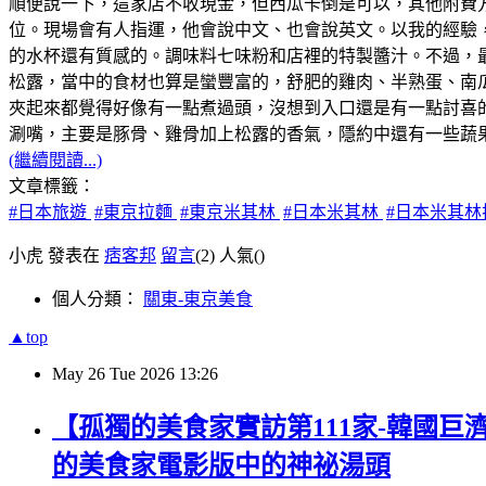
順便說一下，這家店不收現金，但西瓜卡倒是可以，其他附費
位。現場會有人指運，他會說中文、也會說英文。以我的經驗，
的水杯還有質感的。調味料七味粉和店裡的特製醬汁。不過，最
松露，當中的食材也算是蠻豐富的，舒肥的雞肉、半熟蛋、南
夾起來都覺得好像有一點煮過頭，沒想到入口還是有一點討喜
涮嘴，主要是豚骨、雞骨加上松露的香氣，隱約中還有一些蔬果
(繼續閱讀...)
文章標籤：
#日本旅遊
#東京拉麵
#東京米其林
#日本米其林
#日本米其林
小虎 發表在
痞客邦
留言
(2)
人氣(
)
個人分類：
關東-東京美食
▲top
May
26
Tue
2026
13:26
【孤獨的美食家實訪第111家-韓國巨
的美食家電影版中的神祕湯頭