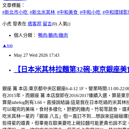
文章標籤：
#新北市小吃
#新北米其林
#中和美食
#中和小吃
#中和環球
小虎 發表在
痞客邦
留言
(0)
人氣(
)
個人分類：
鴨肉/鵝肉/雞肉
▲top
May
27
Wed
2026
17:43
【日本米其林拉麵第32碗-東京銀座美
銀座 篝 本店:東京都中央区銀座6-4-12 1F，營業時間:11
在2015年，而銀座 篝 本店旋即在2016/2017連續入選，算是東京
算是tabelog則有3.66。直接說結論:這是我在日本吃過的
可以喝完的美味，食材多樣化，舒肥的雞肉、竹筍等蔬食，還有
吃米其林一星的「銀座 八五」但一直訂不到....想說來這碰碰運
些得星的還貴，但畢竟在歐美要吃上碗拉麵可能更貴也說不定