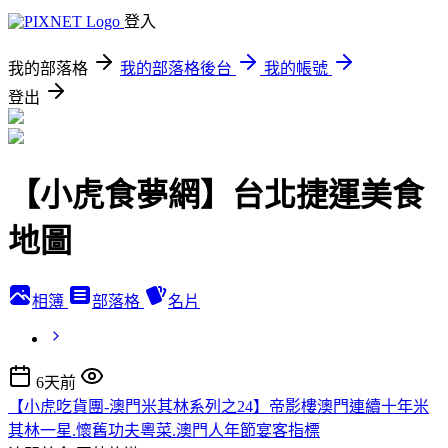
登入
我的部落格
我的部落格後台
我的帳號
登出
【小虎食夢網】台北捷運美食
地圖
相簿
部落格
名片
6天前
【小虎吃貨團-澳門米其林系列之24】帝影樓澳門連續十年米
其林一星.懷舊功夫粵菜.澳門人年節宴客指標