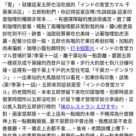
「胃」，就連這家五郎也沒吃過的「インドの食堂カマル 千
葉美浜店」，五郎粉粉們，你記得這家店嗎?先說結論:這家印
度咖哩的種類非常多…. ，有選擇障礙的應該很痛苦。選了饢
和咖哩的套餐，瞎點了兩種咖哩都非常對我的味，饢Q軟更是
好吃到不行，餅香、油甜就算單吃也美味、沾著咖哩如虎添
翼。配餐沙拉很一般，五郎也有喝的芒果拉希挺好喝，加點的
肉串偏乾，咖哩小籠包頗特別。
打卡短影片
。インドの食堂カ
マル登場於第7季第十一話，離千葉站有一點距離，要跟五郎
一樣搭京成千葉線的西登戶站下車，步行大約是七到八分鐘可
達。這裡有一個千葉上千戶的大型住宅區「千葉ガーデンタウ
ン」，一出車站的大馬路就可以看見。如果你有印象，該集
(第7季第十一話)，五郎來到這就是受「インドの食堂カマ
ル」的老闆所託，本來五郎想留下來吃印度咖哩，但那時是非
營業時間所以五郎沒吃到，於是下樓才發現早就分享過的，足
以進入我的五郎排行榜的「
味のレストラン えびすや
」。
對，兩家是鄰居。一走上這有一點暗的木梯，不曉得為什麼精
神上有一點戰戰競競...要不是節目中曾出現，我應該是不會走
進餐廳。不，連走上去都不會.....。後來，老闆說樓上樓下，
掛在牆上的畫都是他畫的。餐廳有一點昏暗，有一點老餐廳的