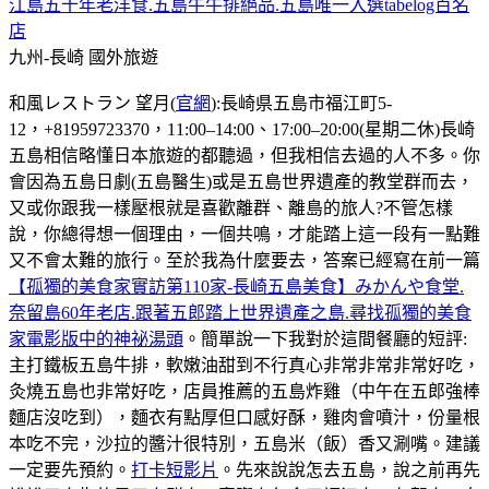
江島五十年老洋食.五島牛牛排絕品.五島唯一入選tabelog百名
店
九州-長崎
國外旅遊
和風レストラン 望月(
官網
):長崎県五島市福江町5-
12，+81959723370，11:00–14:00、17:00–20:00(星期二休)長崎
五島相信略懂日本旅遊的都聽過，但我相信去過的人不多。你
會因為五島日劇(五島醫生)或是五島世界遺產的教堂群而去，
又或你跟我一樣壓根就是喜歡離群、離島的旅人?不管怎樣
說，你總得想一個理由，一個共鳴，才能踏上這一段有一點難
又不會太難的旅行。至於我為什麼要去，答案已經寫在前一篇
【孤獨的美食家實訪第110家-長崎五島美食】みかんや食堂.
奈留島60年老店.跟著五郎踏上世界遺產之島.尋找孤獨的美食
家電影版中的神祕湯頭
。簡單說一下我對於這間餐廳的短評:
主打鐵板五島牛排，軟嫩油甜到不行真心非常非常非常好吃，
灸燒五島也非常好吃，店員推薦的五島炸雞（中午在五郎強棒
麵店沒吃到），麵衣有點厚但口感好酥，雞肉會噴汁，份量根
本吃不完，沙拉的醬汁很特別，五島米（飯）香又涮嘴。建議
一定要先預約。
打卡短影片
。先來說說怎去五島，說之前再先