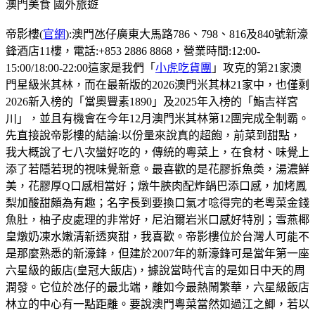
澳門美食
國外旅遊
帝影樓(
官網
):澳門氹仔廣東大馬路786、798、816及840號新濠
鋒酒店11樓，電話:+853 2886 8868，營業時間:12:00-
15:00/18:00-22:00這家是我們「
小虎吃貨團
」攻克的第21家澳
門星級米其林，而在最新版的2026澳門米其林21家中，也僅剩
2026新入榜的「當奧豐素1890」及2025年入榜的「鮨吉祥宮
川」，並且有機會在今年12月澳門米其林第12團完成全制霸。
先直接說帝影樓的結論:以份量來說真的超飽，前菜到甜點，
我大概說了七八次蠻好吃的，傳統的粵菜上，在食材、味覺上
添了若隱若現的視味覺新意。最喜歡的是花膠拆魚𡙡，湯濃鮮
美，花膠厚Q口感相當好；燉牛脥肉配炸鍋巴添口感，加烤鳳
梨加酸甜頗為有趣；名字長到要換口氣才唸得完的老粵菜金錢
魚肚，柚子皮處理的非常好，尼泊爾岩米口感好特別；雪燕椰
皇燉奶凍水嫩清新透爽甜，我喜歡。帝影樓位於台灣人可能不
是那麼熟悉的新濠鋒，但建於2007年的新濠鋒可是當年第一座
六星級的飯店(皇冠大飯店)，據說當時代言的是如日中天的周
潤發。它位於氹仔的最北端，離如今最熱鬧繁華，六星級飯店
林立的中心有一點距離。要說澳門粵菜當然如過江之鯽，若以