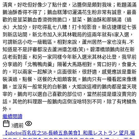
清爽，好吃但好像少了點什麼，沾醬倒是頗對我味；乾麵滿滿
鵝油酥香得不得了；鵝血糕薄切灑滿花生粉非常有誠意，最喜
歡的是韮菜鵝血香滑微微脆口，韮菜、鵝油酥和那鍋湯（過
水）大加分，好吃得亂七八糟！打卡短影音。新店捷運從七張
到新店站間，新北市加入米其林戰局的這兩年就有6家入選，
可謂新店小吃一級戰區。相對來說，蘆州居然一家也沒有..不
知道是不是評審都沒去蘆洲還怎樣(笑)。碧潭橋頭鵝肉就在新
店老街對面，和另一家同樣今年新入選米其林必比登，我早前
分享過的「北鴨鴨肉羹」隔著大馬路相對。胃口好的，食量大
的，可以兩家一起解決。店面很新，很舒適，感覺應該是重新
裝潢過，點餐、送餐的大姐頗客氣。鵝肉只有一種看起來像燻
鵝，並沒有一般常見的白斬鵝，大姐說這裡的鵝肉都是當天現
宰的，鵝肉可以選自己喜歡的部位切，當然前提是還沒賣完的
話。其他的料理跟一般鵝肉店倒沒啥特別不同，除了有烤鯖魚
外。
繼續閱讀
3週前
【tabelog百名店之58-長崎五島美食】和風レストラン 望月.福