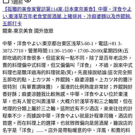
3週前
【孤獨的美食家實訪第114家-日本東京美食】中華・洋食やよ
い.東淺草百年老食堂居酒屋.上豬排丼、冷麻婆麵以及炸餛飩.
五郎打卡
關東-東京美食
國外旅遊
中華・洋食やよい:東京都台東区浅草5-60-1，電話:+81 3-
3872-7710，營業時間:11:30–15:00、17:00–20:00(星期四休)五
郎吃過的洋食很多，但這家有一點不同，除了是百年老店外，
賣的料理偏中式料理，但又偏偏叫「洋食」，不過，說來中式
料理也是飄洋過海的料理就是(笑)。先直接說結論:這次完全照
五郎吃的點，上カツ丼、炸餛飩、麻婆涼麵。上カツ丼的醬汁
很特別（有單賣調味醬），蛋液的比例熟度非常好；炸餛飩好
香好酥；麻婆涼麵我比較無感。中華・洋食やよい位於東淺
草，也有人管它叫奧淺草，大概介於淺草寺和三之輪間，但在
地理的分類上屬於三之輪。這附近有不少酒店，來來往往的計
程車不少，而據說中華・洋食やよい就是計程車司機，酒店的
首選。而在料理上的選擇，也就微微偏向是居酒屋，雖說店的
名字是「洋食」......。店外是帶點暖意的中、洋風，和賣的料