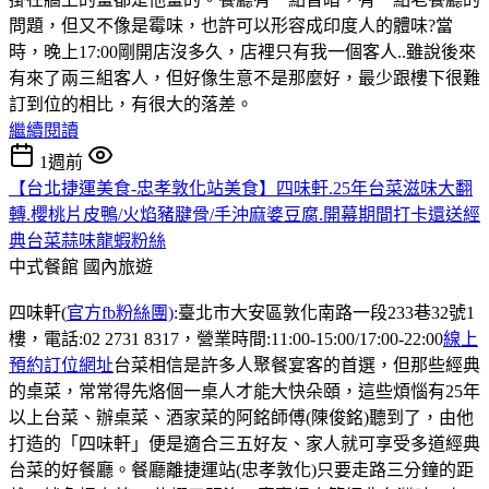
問題，但又不像是霉味，也許可以形容成印度人的體味?當
時，晚上17:00剛開店沒多久，店裡只有我一個客人..雖說後來
有來了兩三組客人，但好像生意不是那麼好，最少跟樓下很難
訂到位的相比，有很大的落差。
繼續閱讀
1週前
【台北捷運美食-忠孝敦化站美食】四味軒.25年台菜滋味大翻
轉.櫻桃片皮鴨/火焰豬腱骨/手沖麻婆豆腐.開幕期間打卡還送經
典台菜蒜味龍蝦粉絲
中式餐館
國內旅遊
四味軒(
官方fb粉絲團)
:臺北市大安區敦化南路一段233巷32號1
樓，電話:02 2731 8317，營業時間:11:00-15:00/17:00-22:00
線上
預約訂位網址
台菜相信是許多人聚餐宴客的首選，但那些經典
的桌菜，常常得先烙個一桌人才能大快朵頤，這些煩惱有25年
以上台菜、辦桌菜、酒家菜的阿銘師傅(陳俊銘)聽到了，由他
打造的「四味軒」便是適合三五好友、家人就可享受多道經典
台菜的好餐廳。餐廳離捷運站(忠孝敦化)只要走路三分鐘的距