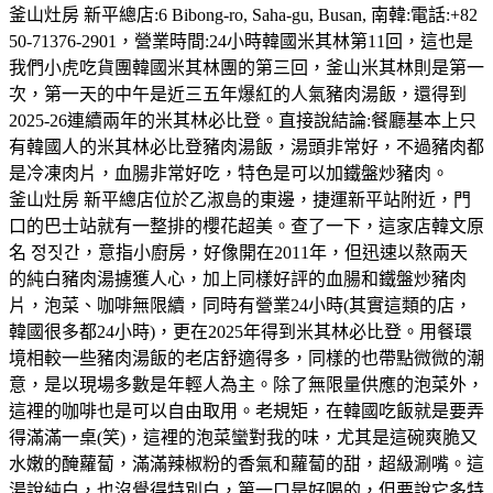
釜山灶房 新平總店:6 Bibong-ro, Saha-gu, Busan, 南韓:電話:+82
50-71376-2901，營業時間:24小時韓國米其林第11回，這也是
我們小虎吃貨團韓國米其林團的第三回，釜山米其林則是第一
次，第一天的中午是近三五年爆紅的人氣豬肉湯飯，還得到
2025-26連續兩年的米其林必比登。直接說結論:餐廳基本上只
有韓國人的米其林必比登豬肉湯飯，湯頭非常好，不過豬肉都
是冷凍肉片，血腸非常好吃，特色是可以加鐵盤炒豬肉。
釜山灶房 新平總店位於乙淑島的東邊，捷運新平站附近，門
口的巴士站就有一整排的櫻花超美。查了一下，這家店韓文原
名 정짓간，意指小廚房，好像開在2011年，但迅速以熬兩天
的純白豬肉湯擄獲人心，加上同樣好評的血腸和鐵盤炒豬肉
片，泡菜、咖啡無限續，同時有營業24小時(其實這類的店，
韓國很多都24小時)，更在2025年得到米其林必比登。用餐環
境相較一些豬肉湯飯的老店舒適得多，同樣的也帶點微微的潮
意，是以現場多數是年輕人為主。除了無限量供應的泡菜外，
這裡的咖啡也是可以自由取用。老規矩，在韓國吃飯就是要弄
得滿滿一桌(笑)，這裡的泡菜蠻對我的味，尤其是這碗爽脆又
水嫩的醃蘿蔔，滿滿辣椒粉的香氣和蘿蔔的甜，超級涮嘴。這
湯說純白，也沒覺得特別白，第一口是好喝的，但要說它多特