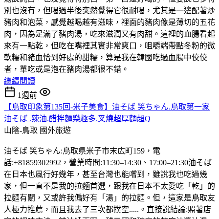
別也沒有，但喝過半後突然覺得它很耐喝，尤其是一邊配著炒
豬肉和泡菜，感覺越喝越有滋味，裡面的豬肉像是薄切的五花
肉，因為足滿了豬肉湯，吃來滋潤又有肉甜。這裡的血腸看起
來有一點乾，但吃在嘴裡其實非常爽口，咀嚼端帶點冬粉的微
軟糯和豬血恰到好處的甜糯，算是我在韓國吃過血腸中佼佼
者，單吃或是泡在豬肉湯都很不錯。
繼續閱讀
1週前
【鳥取印象第135回-米子美食】油そば 笑ちゃん.鳥取第一家
油そば .辣油.醋拌麵樂趣多.叉燒超厚麵超Q
山陰-鳥取
國外旅遊
油そば 笑ちゃん:鳥取県米子市末広町159，電
話:+81859302992，營業時間:11:30–14:30、17:00–21:30油そば
在日本也風行好幾年，甚至台灣也能嚐到，雖說我也吃過幾
家，但一直不是我的拉麵首選，跟我在日本不太愛吃「乾」的
拉麵有關，又或許我偏好有「湯」的拉麵。但，這家是鳥取友
人極力推薦，而且我去了三次都撲空.....。直接說結論:照著店