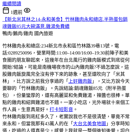
繼續閱讀
1週前
【新北米其林之14-永和美食】竹林雞肉永和總店.半熟蛋包銷
魂雞飯85元大碗滿意.雞湯免費續
鴨肉/鵝肉/雞肉
國內旅遊
竹林雞肉永和總店:234新北市永和區竹林路39巷13號，電
話:0289250096，營業時間:11:00–14:00/16:00–19:30前陣子和美
食圈的朋友聊起來，這幾年在台北風行的雞肉飯模式到底從何
開始?結論，可能是南機場夜市的山內雞肉飯?不過怎麼說，這
股雞肉飯旋風完全沒有停下來的跡象，甚至還吹向了「米其
林」，比方說之前我分享過的「
上好雞肉飯
」，又比方說今天
要聊的「竹林雞肉飯」。先說結論:銷魂雞飯85元（附半熟蛋
包），份量蠻厚的，還有高麗菜和免費雞湯，辣醬也很棒。單
點的雞肉和紹興雞湯也不錯。一家小吃店，光外場就十來個工
作人員，生意真是好。
打卡短影音
。
竹林雞肉飯到底紅多久了，老實說我也不是很清楚，畢竟不常
來永和，但當我那有43萬人的在「
大台北美食地圖
」分享時知
道，吃過的人還真是少。感覺上我就是一整個後知後覺。坦白