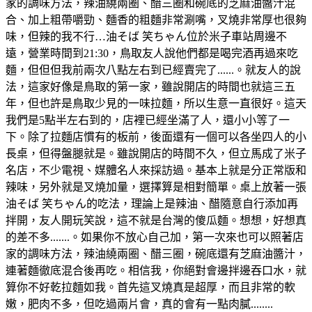
家的調味方法，辣油繞兩圈、醋三圈和碗底的芝麻油醬汁混
合、加上粗帶嚼勁、麵香的粗麵非常涮嘴，叉燒非常厚也很夠
味，但辣的我不行…油そば 笑ちゃん位於米子車站周邊不
遠，營業時間到21:30，鳥取友人說他們都是喝完酒再過來吃
麵，但但但我前兩次八點左右到已經賣完了......。就友人的說
法，這家好像是鳥取的第一家，雖說開店的時間也就這三五
年，但也許是鳥取少見的一味拉麵，所以生意一直很好。這天
我們是5點半左右到的，店裡已經坐滿了人，還小小等了一
下。除了拉麵店慣有的板前，後面還有一個可以各坐四人的小
長桌，但得盤腿就是。雖說開店的時間不久，但立馬成了米子
名店，不少電視、媒體名人來採訪過。基本上就是分正常版和
辣味，另外就是叉燒加量，選擇算是相對簡單。桌上放著一張
油そば 笑ちゃん的吃法，理論上是辣油、醋隨意自行添加再
拌開，友人開玩笑說，這不就是台灣的傻瓜麵。想想，好想真
的差不多.......。如果你不放心自己加，第一次來也可以照著店
家的調味方法，辣油繞兩圈、醋三圈，碗底還有芝麻油醬汁，
連著麵徹底混合後再吃。相信我，你絕對會邊拌邊吞口水，就
算你不好乾拉麵如我。首先這叉燒真是超厚，而且非常的軟
嫩，肥肉不多，但吃過兩片會，真的會有一點肉膩........