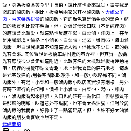
飯，身為板橋區美食里里長伯，說什麼也要來試試，畢竟我是
徹底的滷肉飯。相比，板橋另兩家米其林滷肉飯、
大碗公羊
肉
、
葉家藥燉排骨
的滷肉飯、它的顏色算是偏金黃的醬色，黏
口的膠質也比較不明顯。但，對偏好清淡口味（不是純瘦肉）
的應該會比較愛，就這點也反應在湯、白菜滷，雞肉上，甚至
是用餐環境。價格上小滷40、白菜49、湯65、雞肉65。海山滷
肉飯，坦白說我還真不知道這號人物，但據說不少日、韓的觀
光客會來...其位置說是板橋車站附近的巷弄裡，但其實一般觀
光客應該很少會走到這附近，比較有名的大概就是板橋運動場
吧。店裡的視覺帶點文青潮，地上是我喜歡的磨石地板，猜想
是老宅改建的?用餐空間乾乾淨淨，和一般小吃略顯不同。滷
肉飯外，有湯、小菜和一般滷肉飯小吃店其實沒有兩樣，另外
有時下流行的白切雞。價格上小滷40、白菜49、湯65、雞肉
65。滷肉飯看起來挺肥，入口也的確有一點化口，但黏膠質不
是那麼的明顯，味道意外不鹹膩，也不會太過油膩，但對於愛
滷肉飯的我而言，好像少了一點滿足感。但，也許不好太油滷
肉飯的朋友會喜歡也說不定。
繼續閱讀