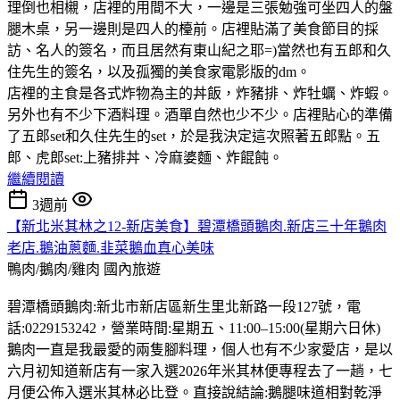
理倒也相櫬，店裡的用間不大，一邊是三張勉強可坐四人的盤
腿木桌，另一邊則是四人的檯前。店裡貼滿了美食節目的採
訪、名人的簽名，而且居然有東山紀之耶=)當然也有五郎和久
住先生的簽名，以及孤獨的美食家電影版的dm。
店裡的主食是各式炸物為主的丼飯，炸豬排、炸牡蠣、炸蝦。
另外也有不少下酒料理。酒單自然也少不少。店裡貼心的準備
了五郎set和久住先生的set，於是我決定這次照著五郎點。五
郎、虎郎set:上豬排丼、冷麻婆麵、炸餛飩。
繼續閱讀
3週前
【新北米其林之12-新店美食】碧潭橋頭鵝肉.新店三十年鵝肉
老店.鵝油蔥麵.韭菜鵝血真心美味
鴨肉/鵝肉/雞肉
國內旅遊
碧潭橋頭鵝肉:新北市新店區新生里北新路一段127號，電
話:0229153242，營業時間:星期五、11:00–15:00(星期六日休)
鵝肉一直是我最愛的兩隻腳料理，個人也有不少家愛店，是以
六月初知道新店有一家入選2026年米其林便專程去了一趟，七
月便公佈入選米其林必比登。直接說結論:鵝腿味道相對乾淨