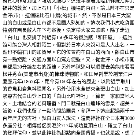
務真心非常到位，親切又細心。這幾年隨著北陸新幹線沿伸到
福井的敦賀，加上石川「小松」機場的直飛，讓北陸不在只是
金澤(市)，這個遠比石川(縣)的城市。然，不然是日本三大聖
山的白山或是白山市都不是國人熟知的。這次我們小虎吃貨團
特別在團長敝人在下考察後，決定帶大家去瞧瞧，除了走近
「白山」也安排了附近有150多年的餐旅館「和田屋」，這旅
館可能台灣人相對陌生，但對於日本人來說可是大大出名，一
點也不輸石川的加賀屋。它的位置約在白山的西面，離白山市
有一點矩離，交通方面以自駕方便些。又，從金澤、小松市開
車都是30分鐘左右的距離。另外棒球迷可以順便去美能市看看
松井秀喜(美能市出身)的棒球博物館。和田屋創業於創業江戸
慶應元年(1865)年，距今有160年左右的歷史，以附近手取川
的香魚和岩魚料理聞名，另外使用水全然來全聖山白山，加上
緊臨古代白山登上口的「白山比咩神社」，算是一家和當地人
文、土地結合的老料理宿。門口就是白山連峰的雪景。超美。
飯後，我們也留了一點時間給團員，參拜一下這座超過兩千一
百年歷史的古社，就白山友人說法，這間神社在全日本有3000
多座分社。相傳僧侶泰澄於717年成功登頂白山，確立了白山
的登拜信仰，並以此神社為起點向全國傳播。也就是說，想了