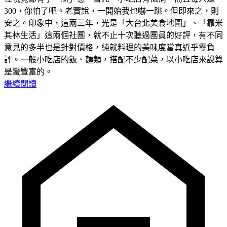
300，你怕了吧。老實說，一開始我也嚇一跳。但即來之，則
安之。印象中，這兩三年，光是「大台北美食地圖」、「靠米
其林生活」這兩個社團，就不止十次聽過團員的好評，有不同
意見的多半也是針對價格，純就料理的美味度當真近乎零負
評。一般小吃店的飯、麵類，搭配不少配菜，以小吃店來說算
是蠻豐富的。
繼續閱讀