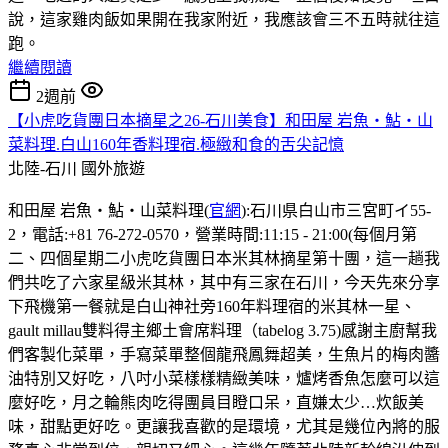
說，這家雞肉飯如果開在我家附近，我應該會三不五時就往這
跑。
繼續閱讀
2週前
【小虎吃貨團日本摘星之26-石川美食】和田屋 岩魚・鮎・山
菜料理.白山160年香料理宿.極緻和食的舌尖記憶
北陸-石川
國外旅遊
和田屋 岩魚・鮎・山菜料理(
官網
):石川県白山市三宮町イ55-
2，電話:+81 76-272-0570，營業時間:11:15 - 21:00(每個月第
二、四個星期二小虎吃貨團日本米其林摘星第十團，這一趟我
們共吃了六家星級米其林，其中有三家在石川，今天先來分享
下飛機第一餐就是白山神社旁160年料理宿的米其林一星、
gault millau雙料得主鄉土會席料理（tabelog 3.75)感謝主廚幫我
們客製化菜單，手寫菜單整個龍飛鳳舞超美，生魚片的梅肉醬
油特別又好吃，八吋小菜樣樣精緻美味，爐烤香魚怎麼可以這
麼好吃，月之輪熊肉吃得團員目瞪口呆，直嫌太少…炊飯美
味，甜點更好吃。更讓我喜歡的是環境，尤其是幾位內將的服