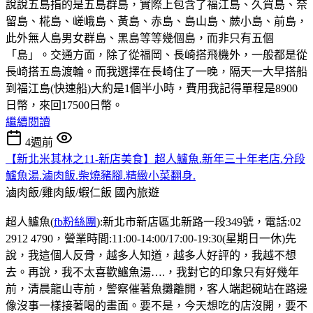
說說五島指的是五島群島，實際上包含了福江島、久賀島、奈
留島、椛島、嵯峨島、黃島、赤島、島山島、蕨小島、前島，
此外無人島男女群島、黑島等等幾個島，而非只有五個
「島」。交通方面，除了從福岡、長崎搭飛機外，一般都是從
長崎搭五島渡輪。而我選擇在長崎住了一晚，隔天一大早搭船
到福江島(快速船)大約是1個半小時，費用我記得單程是8900
日幣，來回17500日幣。
繼續閱讀
4週前
【新北米其林之11-新店美食】超人鱸魚.新年三十年老店.分段
鱸魚湯.滷肉飯.柴燒豬腳.精緻小菜翻身.
滷肉飯/雞肉飯/蝦仁飯
國內旅遊
超人鱸魚(
fb粉絲團
):新北市新店區北新路一段349號，電話:02
2912 4790，營業時間:11:00-14:00/17:00-19:30(星期日一休)先
說，我這個人反骨，越多人知道，越多人好評的，我越不想
去。再說，我不太喜歡鱸魚湯….，我對它的印象只有好幾年
前，清晨龍山寺前，警察催著魚攤離開，客人端起碗站在路邊
像沒事一樣接著喝的畫面。要不是，今天想吃的店沒開，要不