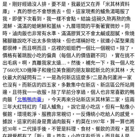
是，剛好經過沒人排，要不是，我最近又在弄「米其林資料
庫」，真的想也不會想進去。但，這家現煮的鱸魚湯喝服了
我，即便下次看到，我一樣不會點。結論:這碗久熬再熬的魚
湯鮮、滿滿的蛤蜊鮮和薑𢇃、九層塔間的平衡著實微妙。同
時，滷肉飯也非常有水準、滿滿膠質又不會太鹹或甜膩，柴燒
豬腳雖說吃不出太多柴燒味、但也堪稱好吃，就連小菜埾果南
都很棒。而且啊而且，店裡的姐姐們一個比一個親切。除了，
價格有著跳脫小吃的偏貴（每個人的價值觀不同），實在挑不
出毛病。啊，真離我家太遠…。然後，補充一下，我一個人吃
了660元XD幾陣子和幾位美食圈的朋友聊起新北的米其林，大
伙最大的疑問有二，一是為何新店這麼多?二是為何蘆洲一家
也沒有。而新店的四五家，多數集中在新店、新店區公所站周
邊，且待我一一收服。除了早前分享過，個人也非常喜歡的鴨
肉飯「
北鴨鴨肉羹
」，今天再來分站新店米其林第二家，這兩
三年大紅特紅的「超人鱸魚」。說它是小吃店，但有一點像小
餐館，環境乾淨、服務非常親切，一反傳統小吃給人的感覺。
據說，這家的前身是賣滷肉飯有，約莫在1997年，算一算也將
近30年。二代接手後，不管是料理、食材、餐飲的流程，甚至
在視覺都有了「新」意。首先，小吃店有低消，而且每人是