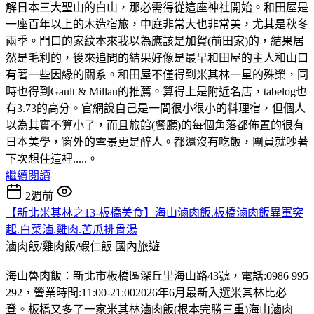
解日本三大聖山的白山，那必需得從這座神社開始。和田屋是
一座百年以上的木造宿旅，中庭非常大也非常美，尤其是秋冬
兩季。門口的家紋本來我以為應該是加賀(前田家)的，結果居
然是毛利的，後來追問的結果好像是最早和田屋的主人和山口
有著一些因緣的關系。和田屋不僅得到米其林一星的殊榮，同
時也得到Gault & Millau的推薦。算得上是附近名店，tabelog也
有3.73的高分。官網說自己是一間很小很小的料理宿，但個人
以為其實不算小了，而且旅館(餐廳)的每個角落都佈置的很有
日本美學，窗外的雪景更是醉人。都還沒有吃飯，團員就吵著
下次想住這裡.....。
繼續閱讀
2週前
【新北米其林之13-板橋美食】海山滷肉飯.板橋滷肉飯異軍突
起.白菜滷.雞肉.苦瓜排骨湯
滷肉飯/雞肉飯/蝦仁飯
國內旅遊
海山魯肉飯：新北市板橋區深丘里海山路43號，電話:0986 995
292，營業時間:11:00-21:002026年6月最新入選米其林比必
登。板橋又多了一家米其林滷肉飯(根本完勝三重)海山滷肉