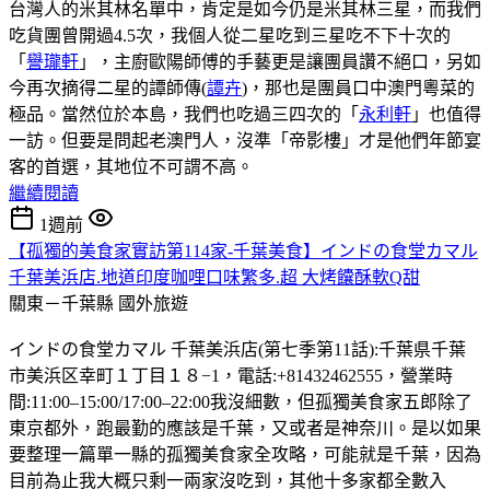
台灣人的米其林名單中，肯定是如今仍是米其林三星，而我們
吃貨團曾開過4.5次，我個人從二星吃到三星吃不下十次的
「
譽瓏軒
」，主廚歐陽師傅的手藝更是讓團員讚不絕口，另如
今再次摘得二星的譚師傳(
譚卉
)，那也是團員口中澳門粵菜的
極品。當然位於本島，我們也吃過三四次的「
永利軒
」也值得
一訪。但要是問起老澳門人，沒準「帝影樓」才是他們年節宴
客的首選，其地位不可謂不高。
繼續閱讀
1週前
【孤獨的美食家實訪第114家-千葉美食】インドの食堂カマル
千葉美浜店.地道印度咖哩口味繁多.超 大烤饢酥軟Q甜
關東－千葉縣
國外旅遊
インドの食堂カマル 千葉美浜店(第七季第11話):千葉県千葉
市美浜区幸町１丁目１８−1，電話:+81432462555，營業時
間:11:00–15:00/17:00–22:00我沒細數，但孤獨美食家五郎除了
東京都外，跑最勤的應該是千葉，又或者是神奈川。是以如果
要整理一篇單一縣的孤獨美食家全攻略，可能就是千葉，因為
目前為止我大概只剩一兩家沒吃到，其他十多家都全數入