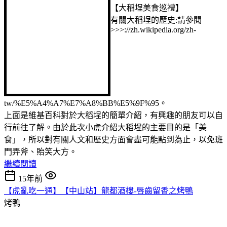
【大稻埕美食巡禮】
有關大稻埕的歷史:請參閱
>>>://zh.wikipedia.org/zh-
tw/%E5%A4%A7%E7%A8%BB%E5%9F%95。
上面是維基百科對於大稻埕的簡單介紹，有興趣的朋友可以自
行前往了解。由於此次小虎介紹大稻埕的主要目的是「美
食」，所以對有關人文和歷史方面會盡可能點到為止，以免班
門弄斧、貽笑大方。
繼續閱讀
15年前
【虎亂吃一通】【中山站】龍都酒樓-唇齒留香之烤鴨
烤鴨