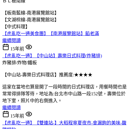
ＢＬ板南線
【板南藍線-南港展覽館站】
【文湖棕線-南港展覽館站】
【中式料理】
【虎亂吃一通美食團】【南港展覽館站】餡老滿
繼續閱讀
15年前
【虎亂吃一通】【中山站】壽樂日式料理(炸豬排)
炸豬排/炸物/鐵板
【中山站-壽樂日式料理店】推薦度:★★★★
這家在當地也算是開了一段時間的日式料理店，用餐時間也是
常常得排隊等待，地址為:台北市中山路一段152號，壽樂位於
地下室，照片中的右側進入。
繼續閱讀
15年前
【虎亂吃一通】【雙連站-】大稻程寧夏夜市-會漏鉤的美味-馥