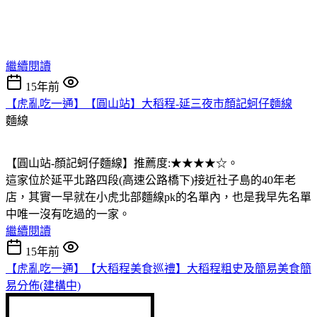
繼續閱讀
15年前
【虎亂吃一通】【圓山站】大稻程-延三夜市顏記蚵仔麵線
麵線
【圓山站-顏記蚵仔麵線】推薦度:★★★★☆。
這家位於延平北路四段(高速公路橋下)接近社子島的40年老
店，其實一早就在小虎北部麵線pk的名單內，也是我早先名單
中唯一沒有吃過的一家。
繼續閱讀
15年前
【虎亂吃一通】【大稻程美食巡禮】大稻程粗史及簡易美食簡
易分佈(建構中)