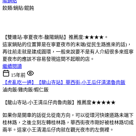
陽鍋貼
餃類/鍋貼/餛飩
【雙連站-寧夏夜市-馥陽鍋貼】推薦度:★★★★。
這家鍋貼的位置算是在寧夏夜市的末端(從民生路進來的話)，
再往前走就是建成圓環，一般來說要不是有人介紹很多來逛寧
夏夜市的應該不容易發現這間不起眼的店。
繼續閱讀
15年前
【虎亂吃一通】【龍山寺站】華西街-小王瓜仔清湯魯肉飯
滷肉飯/雞肉飯/蝦仁飯
【龍山寺站-小王清瓜仔肉魯肉飯】推薦度★★★★★
如果你是開車的話從北從南方向，可以從環河快速道路未端下
桂林路，之後立刻左轉桂林路，華西街夜市剛好被桂林路切成
兩半。這家小王清湯瓜仔肉就在觀光夜市的左側裡。