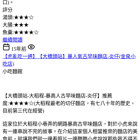
口)。
評分
湯頭:★★★☆
大腸:★★★
魚羹:★★★★☆
繼續閱讀
15年前
【虎亂吃一通】【大橋頭站】暴人氣古早味麵店-炎仔(金泉小
吃店)
小吃麵館
【大橋頭站-大稻程-暴高人古早味麵店-炎仔】推薦
度:★★★★☆(大稻程最老的切仔麵店，有七八十年的歷史，
目前第三代在經營)
這家位於大稻程小巷弄的網路暴高古早味麵店，對於小虎來說
有一連串說不完的故事。在介紹這家個人相當推崇的麵店的美
食前，就讓我們就一邊看照片一邊聽聽小虎說說那些我不得不