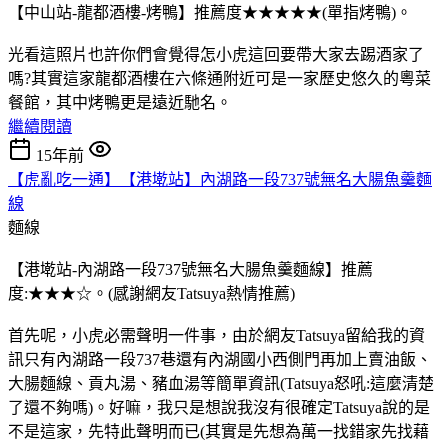
【中山站-龍都酒樓-烤鴨】推薦度★★★★★(單指烤鴨)。
光看這照片也許你們會覺得怎小虎這回要帶大家去踢酒家了
嗎?其實這家龍都酒樓在六條通附近可是一家歷史悠久的粵菜
餐館，其中烤鴨更是遠近馳名。
繼續閱讀
15年前
【虎亂吃一通】【港墘站】內湖路一段737號無名大腸魚羹麵
線
麵線
【港墘站-內湖路一段737號無名大腸魚羹麵線】推薦
度:★★★☆。(感謝網友Tatsuya熱情推薦)
首先呢，小虎必需聲明一件事，由於網友Tatsuya留給我的資
訊只有內湖路一段737巷還有內湖國小西側門再加上賣油飯、
大腸麵線、貢丸湯、豬血湯等簡單資訊(Tatsuya怒吼:這麼清楚
了還不夠嗎)。好嘛，我只是想說我沒有很確定Tatsuya說的是
不是這家，先特此聲明而已(其實是先想為萬一找錯家先找藉