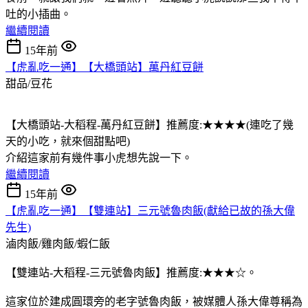
吐的小插曲。
繼續閱讀
15年前
【虎亂吃一通】【大橋頭站】萬丹紅豆餅
甜品/豆花
【大橋頭站-大稻程-萬丹紅豆餅】推薦度:★★★★(連吃了幾
天的小吃，就來個甜點吧)
介紹這家前有幾件事小虎想先說一下。
繼續閱讀
15年前
【虎亂吃一通】【雙連站】三元號魯肉飯(獻給已故的孫大偉
先生)
滷肉飯/雞肉飯/蝦仁飯
【雙連站-大稻程-三元號魯肉飯】推薦度:★★★☆。
這家位於建成圓環旁的老字號魯肉飯，被媒體人孫大偉尊稱為