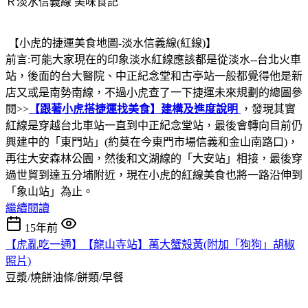
Ｒ淡水信義線
美味食記
【小虎的捷運美食地圖-淡水信義線(紅線)】
前言:可能大家現在的印象淡水紅線應該都是從淡水--台北火車
站，後面的台大醫院、中正紀念堂和古亭站一般都覺得他是新
店又或是南勢南線，不過小虎查了一下捷運未來規劃的總圖參
閱>>
【跟著小虎搭捷運找美食】建構及進度說明
，發現其實
紅線是穿越台北車站一直到中正紀念堂站，最後會轉向目前仍
興建中的「東門站」(約莫在今東門市場信義和金山南路口)，
再往大安森林公園，然後和文湖線的「大安站」相接，最後穿
過世貿到達五分埔附近，現在小虎的紅線美食也將一路沿伸到
「象山站」為止。
繼續閱讀
15年前
【虎亂吃一通】【龍山寺站】萬大蟹殼黃(附加「狗狗」胡椒
照片)
豆漿/燒餅油條/餅類/早餐