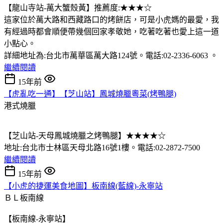
【龍山寺站-萬大蟹殼黃】推薦度:★★★☆
這家位於萬大路和西藏路口的烤餅店，可是小虎媽的最愛，我
有經過時都會順便帶幾個回家孝敬她，吃著吃著也愛上這一道
小點心。
詳細地址為:台北市萬華區萬大路124號。電話:02-2336-6063 。
繼續閱讀
15年前
【虎亂吃一通】【芝山站】鳳城燒臘粵菜(烤鴨腿)
港式燒臘
【芝山站-天母鳳城燒臘之烤鴨腿】★★★★☆
地址:台北市士林區天母北路16號1樓。電話:02-2872-7500
繼續閱讀
15年前
【小虎的捷運美食地圖】板南線(藍線)-永寧站
ＢＬ板南線
【板南線-永寧站】