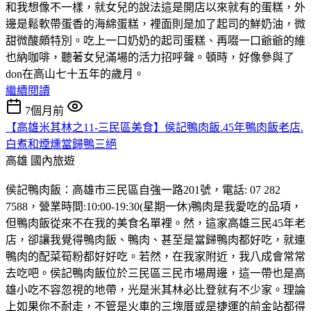
和我想像不一樣，就女兒的說法這是開店以來就有的蛋糕，外
邊是鬆軟帶蛋香的海綿蛋糕，裡面則是加了起司的鮮奶油，微
甜微酸頗特別。吃上一口奶奶的起司蛋糕、再啜一口爺爺的維
也納咖啡，聽著女兒滿場的活力招呼聲。頓時，好像參與了
don在高山七十五年的歲月。
繼續閱讀
7個月前
【高雄米其林之11-三民區美食】侯記鴨肉飯.45年鴨肉飯老店.
白煮和煙燻當歸鴨三絕
高雄
國內旅遊
侯記鴨肉飯：高雄市三民區自強一路201號，電話: 07 282
7588，營業時間:10:00-19:30(星期一休)鴨肉是我愛吃的品項，
但鴨肉飯從來不在我的美食名單裡。然，這家高雄三民45年老
店，卻讓我覺得鴨肉飯、鴨肉、甚至是當歸鴨肉都好吃，就連
鴨肉的配菜筍粉都好好吃。若然，在我家附近，我八成會常常
去吃吧。侯記鴨肉飯位於三民區三民市場周邊，這一帶也是高
雄小吃不容忽視的地帶，光是米其林必比登就有不少家。理論
上如果你不耐走，不管是火車的三塊厝或是捷運的前金站都得