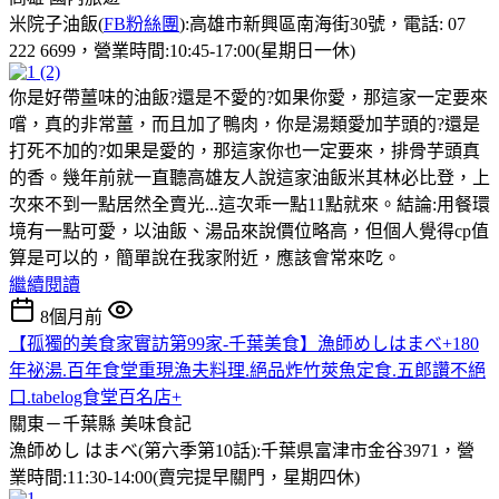
米院子油飯(
FB粉絲團
):高雄市新興區南海街30號，電話: 07
222 6699，營業時間:10:45-17:00(星期日一休)
你是好帶薑味的油飯?還是不愛的?如果你愛，那這家一定要來
嚐，真的非常薑，而且加了鴨肉，你是湯類愛加芋頭的?還是
打死不加的?如果是愛的，那這家你也一定要來，排骨芋頭真
的香。幾年前就一直聽高雄友人說這家油飯米其林必比登，上
次來不到一點居然全賣光...這次乖一點11點就來。結論:用餐環
境有一點可愛，以油飯、湯品來說價位略高，但個人覺得cp值
算是可以的，簡單說在我家附近，應該會常來吃。
繼續閱讀
8個月前
【孤獨的美食家實訪第99家-千葉美食】漁師めしはまべ+180
年祕湯.百年食堂重現漁夫料理.絕品炸竹莢魚定食.五郎讚不絕
口.tabelog食堂百名店+
關東－千葉縣
美味食記
漁師めし はまべ(第六季第10話):千葉県富津市金谷3971，營
業時間:11:30-14:00(賣完提早關門，星期四休)