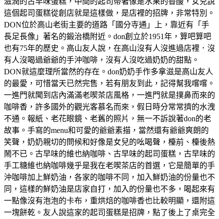
滋潤的古早味蛋糕，中間的起司帶著像是水果的香酸，女兒說
這個起司蛋糕從創店就是這樣做，是店裡的招牌，非常特別。
DON位於高山老街主要的道路「國分寺通」上，靠近有「手
長足長像」著名的鍛治橋附近。don創立於1951年，算吧算吧
也有75年的歷史。高山友人說，在高山沒有人沒進過店裡．沒
有人沒喝過爺爺的手沖咖啡，沒有人沒吃過奶奶的甜點。
DON就這麼理所當然的存在。don奶奶手作多拿滋是高山友人
的最愛，可惜當天已然完售，若有朋友到此，記得幫我嚐嚐。
一進門就聞到店內滿滿老喫茶店風格，一進門就是撲鼻而來的
咖啡香，許多國外的觀光客慕名而來，假日時分常常擠的水洩
不通。報紙、老花眼鏡、老舊的照片，無一不訴說著don的老
故事。手寫的menu和可愛的爺爺素描，當然還有爺爺爽朗的
笑聲，奶奶親切的問候和好像是女兒的吆喝聲，檯前、檯後熱
鬧不已。古早味的維也納咖啡、古早味的起司蛋糕，古早味的
手工糖維也納咖啡幾乎是我在老喫茶店的首選，它是簡單的手
沖咖啡加上鮮奶油，各家的咖啡不同，加入鮮奶油的份量也不
同，這樣的鮮奶油是店家自打，加入的份量也不多，喝起來有
一點像沒有泡泡的卡布，重烘焙的咖啡香也比較明顯，還附這
一塊餅乾。友人說這家的起司蛋糕是招牌，點了後上了桌完全