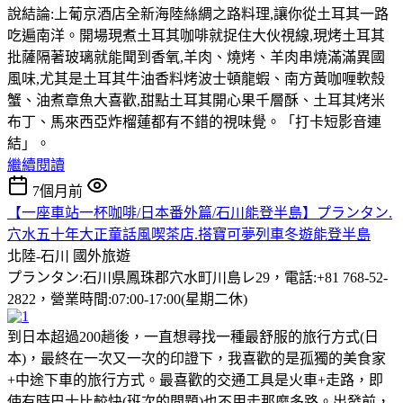
說結論:上葡京酒店全新海陸絲綢之路料理,讓你從土耳其一路
吃遍南洋。開場現煮土耳其咖啡就捉住大伙視線,現烤土耳其
批薩隔著玻璃就能聞到香氧,羊肉、燒烤、羊肉串燒滿滿異國
風味,尤其是土耳其牛油香料烤波士頓龍蝦、南方黃咖喱軟殼
蟹、油煮章魚大喜歡,甜點土耳其開心果千層酥、土耳其烤米
布丁、馬來西亞炸榴蓮都有不錯的視味覺。「打卡短影音連
結」。
繼續閱讀
7個月前
【一座車站一杯咖啡/日本番外篇/石川能登半島】プランタン.
穴水五十年大正童話風喫茶店.搭寶可夢列車冬遊能登半島
北陸-石川
國外旅遊
プランタン:石川県鳳珠郡穴水町川島レ29，電話:+81 768-52-
2822，營業時間:07:00-17:00(星期二休)
到日本超過200趟後，一直想尋找一種最舒服的旅行方式(日
本)，最終在一次又一次的印證下，我喜歡的是孤獨的美食家
+中途下車的旅行方式。最喜歡的交通工具是火車+走路，即
使有時巴士比較快(班次的問題)也不用走那麼多路。出發前，