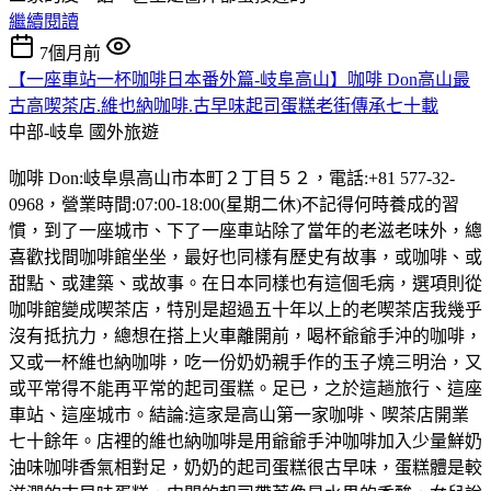
繼續閱讀
7個月前
【一座車站一杯咖啡日本番外篇-岐阜高山】咖啡 Don高山最
古高喫茶店.維也納咖啡.古早味起司蛋糕老街傳承七十載
中部-岐阜
國外旅遊
咖啡 Don:岐阜県高山市本町２丁目５２，電話:+81 577-32-
0968，營業時間:07:00-18:00(星期二休)不記得何時養成的習
慣，到了一座城市、下了一座車站除了當年的老滋老味外，總
喜歡找間咖啡館坐坐，最好也同樣有歷史有故事，或咖啡、或
甜點、或建築、或故事。在日本同樣也有這個毛病，選項則從
咖啡館變成喫茶店，特別是超過五十年以上的老喫茶店我幾乎
沒有抵抗力，總想在搭上火車離開前，喝杯爺爺手沖的咖啡，
又或一杯維也納咖啡，吃一份奶奶親手作的玉子燒三明治，又
或平常得不能再平常的起司蛋糕。足已，之於這趟旅行、這座
車站、這座城市。結論:這家是高山第一家咖啡、喫茶店開業
七十餘年。店裡的維也納咖啡是用爺爺手沖咖啡加入少量鮮奶
油味咖啡香氣相對足，奶奶的起司蛋糕很古早味，蛋糕體是較