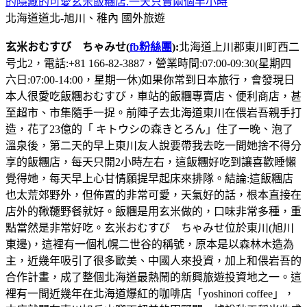
的隱藏的可愛玄米飯糰店.一天只賣兩個半小時
北海道道北-旭川、稚內
國外旅遊
玄米おむすび ちゃみせ
(
fb粉絲團
):
北海道上川郡東川町西二
号北2，電話:+81 166-82-3887，營業時間:07:00-09:30(星期四
六日:07:00-14:00，星期一休)如果你常到日本旅行，會發現日
本人很愛吃飯糰おむすび，車站的飯糰專賣店、便利商店，甚
至超市、市集隨手一捉。前陣子去北海道東川在偎岩吾親手打
造，花了23億的「 キトウシの森きとろん」住了一晚、泡了
溫泉後，第二天的早上東川友人說要帶我去吃一間她捨不得分
享的飯糰店，每天只開2小時左右，這飯糰好吃到讓喜歡睡懶
覺得她，每天早上心甘情願提早起床來排隊。結論:這飯糰店
也太荒郊野外，但佈置的非常可愛，天氣好的話，根本直接在
店外的鞦韆野餐就好。飯糰是用玄米做的，口味非常多種，重
點當然是非常好吃。玄米おむすび ちゃみせ位於東川(旭川
東邊)，這裡有一個札幌二世谷的稱號，原本是以森林木造為
主，近幾年吸引了很多歐美、中國人來投資，加上和偎岩吾的
合作計畫，成了整個北海道最熱鬧的新興旅遊投資地之一。這
裡有一間近幾年在北海道爆紅的咖啡店「yoshinori coffee」，