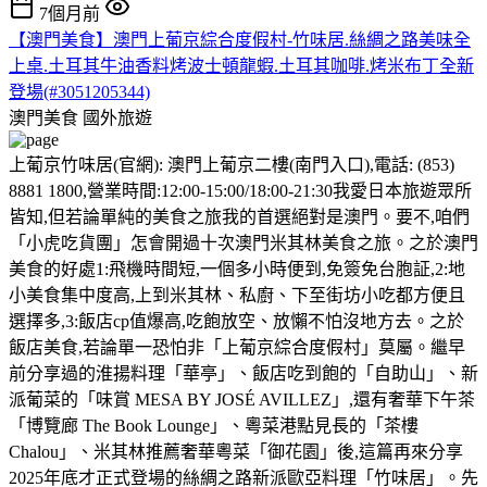
7個月前
【澳門美食】澳門上葡京綜合度假村-竹味居.絲綢之路美味全
上桌.土耳其牛油香料烤波士頓龍蝦.土耳其咖啡.烤米布丁全新
登場(#3051205344)
澳門美食
國外旅遊
上葡京竹味居(官網): 澳門上葡京二樓(南門入口),電話: (853)
8881 1800,營業時間:12:00-15:00/18:00-21:30我愛日本旅遊眾所
皆知,但若論單純的美食之旅我的首選絕對是澳門。要不,咱們
「小虎吃貨團」怎會開過十次澳門米其林美食之旅。之於澳門
美食的好處1:飛機時間短,一個多小時便到,免簽免台胞証,2:地
小美食集中度高,上到米其林、私廚、下至街坊小吃都方便且
選擇多,3:飯店cp值爆高,吃飽放空、放懶不怕沒地方去。之於
飯店美食,若論單一恐怕非「上葡京綜合度假村」莫屬。繼早
前分享過的淮揚料理「華亭」、飯店吃到飽的「自助山」、新
派葡菜的「味賞 MESA BY JOSÉ AVILLEZ」,還有奢華下午茶
「博覽廊 The Book Lounge」、粵菜港點見長的「茶樓
Chalou」、米其林推薦奢華粵菜「御花園」後,這篇再來分享
2025年底才正式登場的絲綢之路新派歐亞料理「竹味居」。先