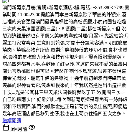
澳門新葡京月麗(官網):新葡京酒店3樓,電話: +853 8803 7799,營
業時間:11:00-23:00提起澳門本島新葡京除了華麗的外觀外,酒
店裡的美食更是澳門最具指標性的高檔餐廳,小虎貨團各吃過
三次的天巢法國餐廳(三星)、8 餐廳(二星)都在新葡京。但,沒
想到這裡居然也有平價又美味的粵式料理(月麗)。先說結論:月
麗主打家常粵菜,生意好到誇張,才開十分鐘就客滿。明爐脆皮
燒肉、燒鴨都物有所值,鳳梨海鮮船師傅的炒功不俗,食材也豐
富,最推的是椒鹽九肚魚和枝竹生燜斑腩，爆香爆嫩爆涮嘴。
甜品四碗都有水平,喜歡蓮子紅豆沙,就連向來我不愛的萬壽果
南北杏燉桃膠也很可以。若然在澳門本島旅遊,很難不發現這
棟金光閃閃、瑞氣千條的建築物,十幾年前初到澳門時總帶著
羨慕的眼神看著它,沒想到後來的十年我居然進進出出這裡數
十次...光是米其林三星天巢法國餐廳就吃了五次(開團三次，
自己吃過兩次)。話雖如此,每次到新葡京還是難免有一絲絲虛
榮和不切實際,澳門的紙醉金迷正是新葡京的最佳寫照,即便這
幾年高級酒店都已移到氹仔,我也在上葡京住過四五次之多。
繼續閱讀
8個月前