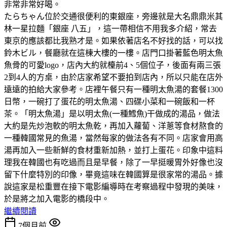
非常非常好喝。
たらちゃん位於交通很便利的東銀座，旁邊就是大名鼎鼎米其
林一星拉麵「銀座 八五」，這一帶相信不用我多介紹，常去
東京的應該都比我熟才是。如果依著店名不好找的話，可以找
鈴木ビル，餐廳就在這棟大樓的一樓。店門口掛著藍色明太魚
魚骨的可愛logo，店內大約就檯前4、5個位子，後面有兩三張
2到4人的方桌，由於店家希望不要拍到店內，所以只能在店外
遠遠的拍給大家參考。店裡午餐只有一種明太魚湯的套餐1300
日幣，一碗打了蛋花的明太魚湯、四碟小菜和一碗飯和一杯
茶。「明太魚湯」是以明太魚(一種鱈魚)干做成的湯品，做法
大約是先炒泡軟的明太魚乾，再加入蘿蔔、洋蔥等食材熬食的
一種韓國常見的魚湯，當然每家的做法各有不同。店家會用高
湯再加入一些新鮮的食材重新加熱，並打上蛋花。印象中這料
理我在韓國也有吃過而且是早餐，除了一早挺暖胃外好像也沒
留下什麼特別的印像，畢竟這味在韓國算是很家常的湯品。據
說這家是松重豐在接下電影編導時在考察過程中發現的美味，
於是將之加入電影的橋段中。
繼續閱讀
7個月前