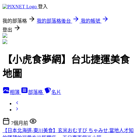
登入
我的部落格
我的部落格後台
我的帳號
登出
【小虎食夢網】台北捷運美食
地圖
相簿
部落格
名片
7個月前
【日本北海道-東川美食】玄米おむすび ちゃみせ.當地人才知