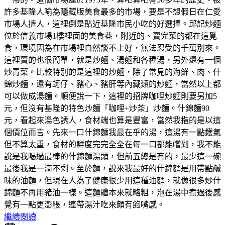
許多基隆人喻為隱藏版美食最多的市場，要是不想假日在仁愛
市場人擠人，這裡倒是貼近基隆市民小吃的好選擇。邱記炒麵
位於信義市場1樓裡面的美食巷，附近的、賣完菜的都在這覓
食，環境因為在市場裡自然談不上好，無法忍受的千萬別來。
這裡賣的也很簡單，就是炒麵、湯麵和各種湯，另外還有一個
炒青菜。比較特別的是這裡的炒麵，除了常見的海鮮、肉、什
錦炒麵，還有蚵仔、豬心、豬肝等內藏類的炒麵，當然以上都
可以做成湯麵。順便說一下，這裡的招牌咖哩炒麵則要另加5
元，但沒有基隆的特色炒麵「咖哩+炒茶」炒麵。什錦麵90
元，看起來湯色誘人，食材端也算是豐富，當然我指的是以這
個價位而言。先來一口什錦麵我最在乎的湯，這湯有一點鑊氣
但不算太重，食材的鮮度完完全全在每一口都能嚐到，我不能
說是我喝過最棒的什錦麵湯頭，但前五總是有的，最少這一碗
最後我是一滴不剩。至於麵，說來我最好的什錦麵是用帶點鹹
味的油麵，但現在人為了健康很少用這種油麵，就像很多炒什
錦麵不再用豬油一樣。這麵體本來就略粗，泡在湯中煮過後感
覺有一點更澎脹，連帶湯汁吃來頗有飽嘴感。
繼續閱讀