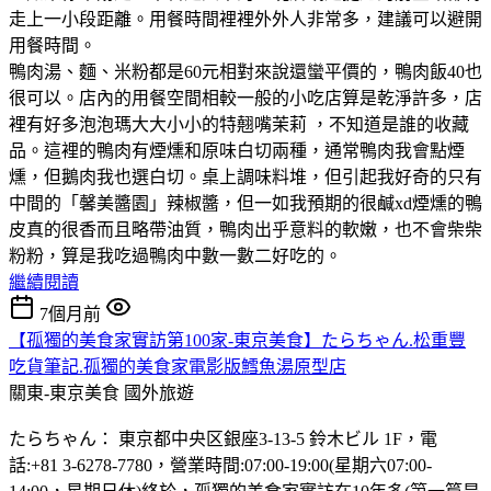
走上一小段距離。用餐時間裡裡外外人非常多，建議可以避開
用餐時間。
鴨肉湯、麵、米粉都是60元相對來說還蠻平價的，鴨肉飯40也
很可以。店內的用餐空間相較一般的小吃店算是乾淨許多，店
裡有好多泡泡瑪大大小小的特翹嘴茉莉 ，不知道是誰的收藏
品。這裡的鴨肉有煙燻和原味白切兩種，通常鴨肉我會點煙
燻，但鵝肉我也選白切。桌上調味料堆，但引起我好奇的只有
中間的「馨美醬園」辣椒醬，但一如我預期的很鹹xd煙燻的鴨
皮真的很香而且略帶油質，鴨肉出乎意料的軟嫩，也不會柴柴
粉粉，算是我吃過鴨肉中數一數二好吃的。
繼續閱讀
7個月前
【孤獨的美食家實訪第100家-東京美食】たらちゃん.松重豐
吃貨筆記.孤獨的美食家電影版鱈魚湯原型店
關東-東京美食
國外旅遊
たらちゃん： 東京都中央区銀座3-13-5 鈴木ビル 1F，電
話:+81 3-6278-7780，營業時間:07:00-19:00(星期六07:00-