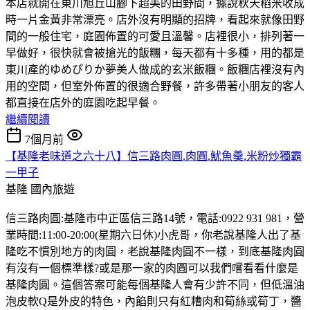
本店就開在東川旭丘山腳下超美的田野間，據說秋天稻米收成
時一片金黃非常漂亮。店外沒有明顯的招牌，看起來就像田野
間的一般住宅，庭園佈置的可愛且溫馨。店裡很小，排列著一
早做好，很快就會被搶光的飯糰，每天都有十多種，用的都是
東川產的ゆめぴりか夢美人做成的玄米飯糰。飯糰店裡沒有內
用的空間，但室外佈置的很適合野餐，許多帶著小朋友的客人
都直接在店外的庭園吃起早餐。
繼續閱讀
7個月前
【基隆老味道之六十八】信三路肉圓.肉圓.魷魚羹.米粉炒獨霸
一甲子
基隆
國內旅遊
信三路肉圓:基隆市中正區信三路14號，電話:0922 931 981，營
業時間:11:00-20:00(星期六日休)小虎哥，你老說基隆人出了基
隆吃不慣別地方的肉圓，老說基隆肉圓不一樣，到底基隆肉圓
有沒有一個標準樣?或是那一家的肉圓可以我們嚐看看什麼是
基隆肉圓。這個答案可能每個基隆人會有少許不同，但低溫油
泡皮軟Q是外皮的特色，內餡則只有紅糟肉和筍絲或筍丁，醬