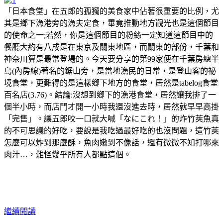
「日本食堂」在五郎的孤獨的美食家中佔著很重要的比例，尤
其是鄉下漁港旁的漁夫定食，畢竟推動地方觀光也是這個節目
的使命之一;若然，你是這個節目的粉絲一定知道這節目中的
餐廳大約有八成是在東京及關東地區，而關東的部份，千葉和
神奈川算是最常登場的。今天要分享的第99家便在千葉房總半
島(內房線)著名的鋸山旁，是當地漁民的日常，是登山客的祕
境食堂，更難得的是這樣鄉下地方的食堂，居然是tabelog食堂
百名店(3.76)。結論:沒想到鄉下的漁港食堂，居然讓我排了一
個半小時，而店門才開一小時我還沒進去時，居然就早早高掛
「完售」。讓五郎咬一口就大喊「なにこれ！」的炸竹莢魚真
的不可思議的好吃，要說是我吃過最好吃的也沒問題，這竹莢
怎麼可以炸到那麼酥，魚肉嫩到不像話，還有微微不知打哪來
肉汁…，難怪幾乎所有人都點這個。
繼續閱讀