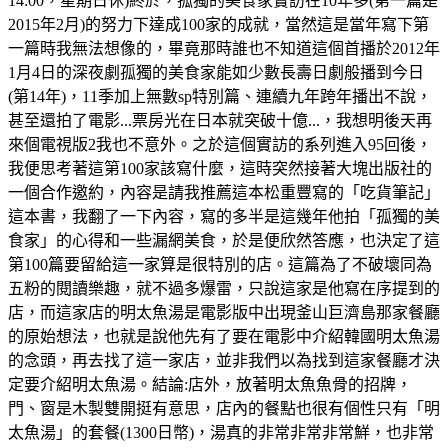
14:00，星期日休)終於，孤獨的美食家實訪在10年多(第一篇是
2015年2月)的努力下達成100家的成就，當然這是當年寫下第
一篇時我無法想像的，畢竟那時誰也不知道這個首播於2012年
1月4日的深夜劇孤獨的美食家能如少數長壽日劇般播到今日
(第14年)，11季加上無數sp特別篇、連續九年跨年播出不說，
甚至還拍了電影...票房光在日本就突破十億...，我想明後天再
來個電視版2我也不意外。之於這個實訪的系列進入95回後，
我便思考著這第100家該寫什麼，這時突然接著大塊出版社的
一個合作邀約，內容是請我推薦這本松重豐寫的「吃貨筆記」
這本書，我翻了一下內容，寫的多半是這幾年他拍「孤獨的美
食家」的心得和一些漏網美食，於是便欣然答應，也決定了這
第100篇要留給這一家算是很特別的店。這篇為了不破壞同為
五粉的閱讀樂趣，就不過多爆雷，只說這家是他寫在序提到的
店，而這家店的明太魚湯是電影版中出現釜山巨濟島那家餐廳
的原始想法，也就是說他先有了要在電影中介紹韓國明太魚湯
的念頭，再去找了這一家店，並非我們以為找到這家餐廳才決
定要介紹明太魚湯。結論:店外，放著明太魚魚骨的招牌，
門、窗是木製雙開挺有意思，店內的餐點也很有個性只有「明
太魚湯」的套餐(1300日幣)，湯真的非常非常非常鮮，也非常