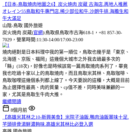
【日本-鳥取燒肉地圖之6】炭火焼肉 炭蔵 古海店.再地人推薦
オレイン55鳥取和牛專門店.稀少部位和牛.沙朗牛排.海膽生和
牛大滿足
山陰-鳥取
國外旅遊
炭火焼肉 炭蔵(
官網
):鳥取県鳥取市古海618-1，+81 857-30-
7029，營業時間:11:30-14:00/17:00-23:00
燒肉絕對是日本料理中我的第一順位，鳥取也幾乎是「東京、
北海道、京阪、福岡」這幾個大城市之外我去過最多次的
「縣」(18次)，好像也是時候該寫一篇鳥取燒肉系列了，畢竟
我也吃過十家以上的鳥取燒肉，而且鳥取米其林、鳥取咖啡、
鳥取咖哩這幾個系列都上線了。今天要說的這種，大概是目前
為止選擇性最高、肉的質量、cp值不差，同時美味兼顧的一
家，尤其是鳥取生牛肉大推。
繼續閱讀
8個月前
【高雄米其林之10-新興美食】米院子油飯.鴨肉油飯薑味十足.
芋頭排骨湯鮮濃夠味.高雄米其林比必登入選
高雄
國內旅遊