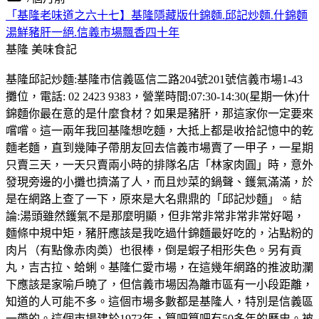
「基隆老味道之六十七】基隆隱藏版什錦麵.邱記炒麵.什錦麵
湯鮮豬肝一絕.信義市場飄香四十年
基隆
美味食記
基隆邱記炒麵:基隆市信義區信二路204號201號信義市場1-43
攤位，電話: 02 2423 9383，營業時間:07:30-14:30(星期一休)什
錦麵你最在意的是什麼食材？如果是豬肝，那這家你一定要來
嚐嚐。這一兩年我回基隆想吃麵，大抵上都是收拾記憶中的乾
麵老麵，直到幾陣子帶朋友回去信義市場賣了一甲子，一星期
只賣三天，一天只賣兩小時的排隊名店「林家肉圓」時，意外
發現旁邊的小攤也擠滿了人，而且炒菜的鍋聲、鑊氣滿滿，於
是在網路上查了一下，原來是大名鼎鼎的「邱記炒麵」。結
論:湯頭雖然鑊氣不是那麼明顯，但非常非常非常非常好喝，
麵條中規中矩，豬肝應該是我吃過什錦麵最好吃的，沾點粉的
肉片（有點像赤肉𡙡）也很棒，倒是蝦子相形失色。另有貢
丸，吉古拉、蛤蜊。基隆仁愛市場，在這幾年網路的推波助瀾
下應該是家喻戶曉了，但信義市場因為離市區有一小段距離，
知道的人可能不多。這個市場多數都是基隆人，特別是信義區
一帶的。這個市場建於1973年，算吧算吧有50多年的歷史。被