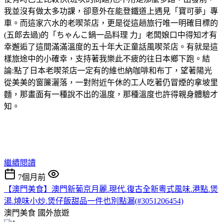
我並沒有做太多功課，卻意外在能登鐵道上遇見「寶可夢」專
車。而這家穴水的老喫茶店，更是從這趟旅行唯一明確目標的
(五郎去過)的「ちゃんこ鍋一品料理 力」老闆娘口中得知才有
幸邂逅了這間滿滿溫度的五十年大正童話風喫茶店。有就是這
樣旅途中的小確幸，支持著我樂此不疲的往日本鄉下跑。結
論:點了日本老喫茶店一定有的維也納咖啡和布丁，望著陽光
從美美的窗簾灑落，一對附近午休的工人吃著仍冒煙的拿坡里
麵，那畫面有一種說不出的溫度，那種溫度也許得親身體驗才
知。
繼續閱讀
7個月前
【澳門美食】澳門新葡京月麗.現代.復古全新粵式風味.港點.煲
湯.燒味小炒.煲仔飯甜品一件也別點漏(#3051206454)
澳門美食
國外旅遊