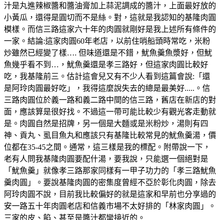
汁是丸進辣椒醬和醬油膏加上蒜泥調成的醬汁，上面最好放的
小黃瓜，還得是圓切而不是絲。對，這就是我認知的基隆肉圓
模樣。而信三路這家六十年的肉圓就剛好是我上述所有條件的
一家。結論:這家肉圓60年老店，以前住哨船頭時常吃，米粉
炒雖然已經變了樣…. 但味道還是不錯，魷魚羹魚漿好，但魷
魚幾乎看不到…，魷魚羹還是孝三路好，但這家肉圓比較好
吃，我基隆前三。估計這會兒又有不少人看到這篇會說:「還
是阿玲肉圓最好吃」，我得這麼說失去的總是最美好.....。信
三路肉圓位於義一路和義二路中間的信三路，舊店在新店的對
面，應該算是很好找。不過這一帶可能比較少有觀光客走動就
是。肉圓自然是招牌，另一個是大麵或是米粉炒，湯則有四
神、貢丸、虱目魚丸和應該只有基隆比較常見的魷魚羹湯，價
位都在35-45之間。通常，這三樣是我的標配。附帶說一下，
老有人問我基隆肉圓要配什湯，要我說，只能選一個絕對是
「魷魚羹」就像孝三路那家同樣有一甲子功力的「孝三路魷魚
羹肉圓」。要說基隆肉圓的密集度曾經不亞於彰化肉圓，除去
阿玲肉圓不說，目前我比較偏好的就是這家和早前也分享過的
安一路五十年肉圓老店和信義市場不太好排的「林家肉圓」。
三家的皮、餡、甚至是醬汁都蠻接近的。