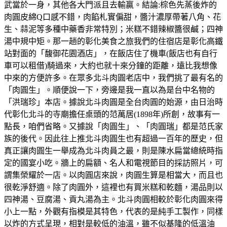
武當於一身，其他各大門派且去輸贏。結論:棕色先蒸後炸的
肉圓皮綿Q口感不錯，肉餡札實偏甜，醬汁濃厚帶著八角、花
生、蒜泥等多種中藥香非常特別；米糕不錯辣椒醬很鹹；四神
湯中規中矩。那一趟的彰化美食之旅我們的住宿店是彰化高鐵
站對面的「馥御花園酒店」，在飯店住了機車(飯店也有自行
車可以租借)騎過來，大約也就十來分鐘的距離，遠比我想像
中來的方便許多。在眾多北斗肉圓老店中，我們挑了最有名的
「肉圓生」。順便說一下，旁邊是我一直以為是台中名物的
「洪瑞珍」本店。據說北斗肉圓是全台肉圓的始源，由日治時
代彰化北斗的寺廟擔任桌頭的范萬居(1898年)所創，故事有一
點長，咱們省略。又據說「肉圓生」、「肉圓瑞」都是范氏家
族的後代。因此往上推北斗肉圓生也有超過一百年的歷史，但
真正讓肉圓生一舉成為北斗肉員之最，則是陳水扁當總統時指
定的國宴小吃。牆上的扁額、名人和電視節目的採訪照片，可
謂集榮耀於一店。以肉圓店來說，肉圓生算是相當大，而且也
很乾淨舒適。除了肉圓外，這裡也有買米糕和乾麵，湯品則以
四神湯、豆腐湯、貢丸湯為主。北斗肉圓相較於彰化肉圓來得
小上一點，外觀有指模是其特色，代表的是純手工製作，同樣
以炸的方式呈現，相對是較低的油溫，雖不似基隆的低溫油