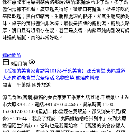
像在惠隆市場靠劉銘傳路那端?結論:乾麵油蒽少了點，多了點
醬油膏卻不死鹹，廣東麵煮得好，微脆口有麵香，標準好吃的
基隆乾麵；黑白切豬舌、生腸都處理的很好，尤其生腸爽脆夠
味，桌子的辣椒醬油非常棒；最後是招牌的餛飩湯，餛飩皮略
厚，滑口且有咀嚼存在感，甚至是皮香，肉餡單純肉甜沒有調
味過的鹹膩，真的非常好吃。
繼續閱讀
6個月前
【孤獨的美食家實訪第101家-千葉美食】源氏食堂.夷隅鐵道
大原肉舖老食堂完全復活.名物鹽燒.薑燒肉料理
關東－千葉縣
國外旅遊
源氏食堂(官網)孤獨的美食家第五季第九話登場:千葉県いすみ
市大原8701-2，電話:+81 470-64-4646，營業時間:11:00-
15:00/17:00-21:00(星期二休)曾經在我眼前，卻又消失不見(捉
麥)。2016年，我為了採訪「夷隅鐵道嚕嚕米列車」來到大原
這個陌生的城市，當時也是我開始寫「【孤獨的美食家懶人