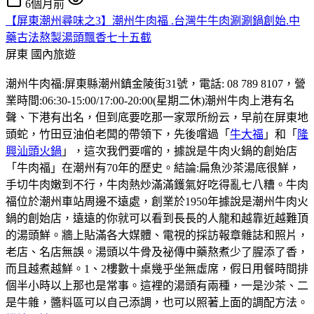
6個月前
【屏東潮州尋味之3】潮州牛肉福 .台灣牛牛肉涮涮鍋創始.中
藥古法熬製湯頭飄香七十五截
屏東
國內旅遊
潮州牛肉福:屏東縣潮州鎮金陵街31號，電話: 08 789 8107，營
業時間:06:30-15:00/17:00-20:00(星期二休)潮州牛肉上港有名
聲、下港有出名，但到底要吃那一家眾所紛云，早前在屏東地
頭蛇，竹田豆油伯老闆的帶領下，先後嚐過「
牛大福
」和「
隆
興汕頭火鍋
」，這次我們要嚐的，據說是牛肉火鍋的創始店
「牛肉福」在潮州有70年的歷史。結論:扁魚沙茶湯底很鮮，
手切牛肉嫩到不行，牛肉熱炒滿滿鑊氣好吃得亂七八糟。牛肉
福位於潮州車站周邊不遠處，創業於1950年據說是潮州牛肉火
鍋的創始店，遠遠的你就可以看到長長的人龍和越靠近越難頂
的湯頭鮮。牆上貼滿各大媒體、電視的採訪報章雜誌和照片，
老店、名店無誤。湯頭以牛骨及祕傳中藥熬煮少了腥添了香，
而且越煮越鮮。1、2樓數十桌幾乎坐無虛席，假日用餐時間排
個半小時以上那也是常事。這裡的湯頭有兩種，一是沙茶、二
是牛雜，醬料區可以自己添調，也可以照著上面的調配方法。