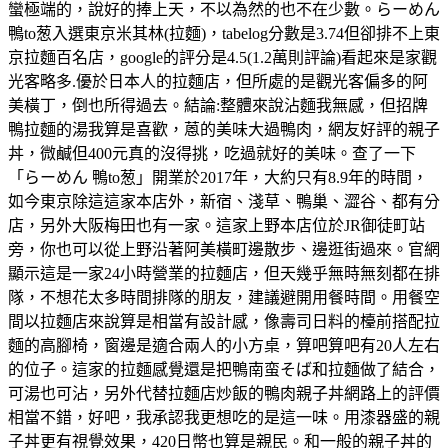
蠻極端的，說好的捧上天，不以為然的也不在少數。らーめん
鴨to葱入選東京米其林(拉麵)，tabelog分數是3.74但卻排不上東
京拉麵百名店，google的評分是4.5(1.2萬則評論)看起來是家觀
光客略多.優於日本人的拉麵店，但所處的是觀光客偏多的阿
美橫丁，倒也所得過去。結論:整體來說沾麵我無感，但招牌
鴨拉麵的湯我算是喜歡，蒽的美味大過鴨肉，網友好評的親子
丼，微鹹但400元真的沒得挑，吃過就好的美味。查了一下
「らーめん 鴨to葱」開業於2017年，大約只有8.9年的時間，
如今東京除這這家本店外，新宿、淺草、鴨巢、澀谷、都有分
店，另外大阪梅田也有一家。這家上野本店位於JR御徒町站
旁，你也可以從上野沿著阿美橫町邊散步、邊逛街過來。官網
顯示這是一家24小時營業的拉麵店，但天幾乎無時無刻都在排
隊，不想花太多時間排隊的朋友，建議避開用餐時間。用餐空
間以拉麵店來說算是相當有設計感，像壽司日料的檯前搭配拉
麵的高腳椅，窗邊是適合兩人的小方桌，算吧算吧有20人左右
的位子。這家的拉麵感覺還是把鴨南蛮そば和拉麵做了結合，
可湯也可沾，另外代替拉麵店炒飯的鴨肉親子丼網路上的評價
相當不錯，好吧，我承認我更想吃的是這一味。用漆器盛的親
子丼更有視覺效果，420日幣也算是親民。和一般的親子丼的