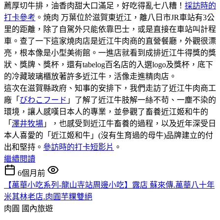
薦厚切牛排，油香肉甜大口滿足，好吃得亂七八糟！
採訪時的
打卡參考
。焼肉 万葉位於滋賀東近江，離八日市JR車站有3公
里的距離，除了自駕外只能依靠巴士，或是直接在車站叫計程
車。查了一下這家燒肉店是近江牛肉商的直營餐廳，外觀很漂
亮，根本像是小型美術館。一進店就看到成排近江牛得獎的獎
狀、獎牌、獎杯，還有tabelog百名店的入選logo及獎杯，底下
的冷藏玻璃櫃放著許多近江牛，活像走進精肉店。
這次在滋賀縣政府、知事的安排下，我們走訪了近江牛肉商工
廠「
びわこフード
」了解了近江牛肢解一絲不苟、一塵不染的
環境，讓人感嘆日本人的專業，並參觀了畜養近江姬和牛的
「
澤井牧場
」，也感受到近江牛畜養的過程，以及近年深受日
本人喜愛的「近江姬和牛」(沒有生育過的母牛)品牌建立的付
出和堅持。
參訪時的打卡短影片
。
繼續閱讀
6個月前
【萬華小吃系列-龍山寺站周邊小吃】露店 蘇來傳.萬華八十年
米其林老店.肉圓芋粿雙絕
肉圓
國內旅遊