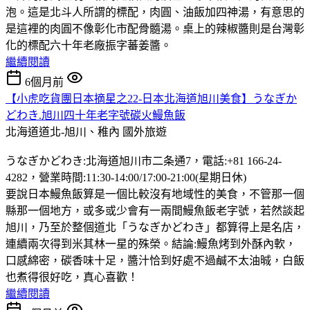
泡。這是北斗人所謂的標配，肉圓、油飯加四神湯，有意思的
是這裡的肉圓不像彰化市配骨髓湯。桌上的辣椒醬則是台灣彰
化的標配六十年老廠振字蕃姜醬。
繼續閱讀
6個月前
【小虎吃貨團日本摘星之22-日本北海道旭川美食】うなぎか
どわき.旭川四十年老字號碳火鰻魚飯
北海道道北-旭川、稚內
國外旅遊
うなぎかどわき:北海道旭川市二条通7，電話:+81 166-24-
4282，營業時間:11:30-14:00/17:00-21:00(星期日休)
要說日本鰻魚飯算是一個比較沒有地域性的美食，不管那一個
縣那一個地方，或多或少會有一兩間鰻魚飯老字號，若然談起
旭川，乃至於整個道北「うなぎかどわき」都算得上是名店，
連續兩次得到米其林一星的殊榮。結論:鰻魚烤到外酥內軟，
口感綿密，碳香味十足，醬汁恰到好處不過鹹不太油晠，白飯
也煮得很好吃，真心喜歡！
繼續閱讀