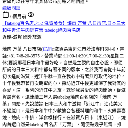
希望可以在今年米其林公布前將之吃個遍。
繼續閱讀
6個月前
【tabelog百名店之52-滋賀美食】焼肉 万葉 八日市店.日本三大
和牛近江牛肉舖直營.tabelog燒肉百名店
近畿-滋賀
國外旅遊
焼肉 万葉 八日市店(
官網
):滋賀県東近江市妙法寺町694-6，電
話:+81 748-20-3575，營業時間:11:00-14:30/17:00-21:30(星期二
休)要說那種日本和牛最好吃，自然是主觀的自由心證，即便
所謂的日本三大和牛都有著不同的版本，之於我而言從十年前
初次造訪滋賀，近江牛就一直在我心中有著無可取代的地位。
十年後我帶著再次朝聖的心，採訪近江牛後更加深了我對其的
喜愛。這一系列的近江牛之旅，就從我最愛的燒肉開始，從滋
賀最有名，還連續三年入選tabelog燒肉百名店的「焼肉 万
葉」開始。先說結論:日本三大和牛滋賀「近江牛」油花美又
不過膩口，是日本和牛中少數適合各種料理的和牛、火鍋壽喜
燒、燒肉、牛排，洋食樣様行。在滋賀八日市（東近江），燒
肉首選自然是tabelog 百名店「万葉」，隨便點幾乎無雷，推