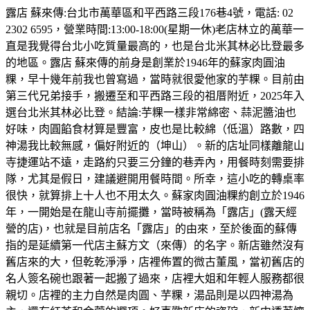
露店 蘇來傳:台北市萬華區和平西路三段176巷4號，電話: 02
2302 6595，營業時間:13:00-18:00(星期一休)老店林立的萬華一
直是我覺得台北小吃質量最高的，也是台北米其林必比登最多
的地區。露店 蘇來傳的前身是創業於1946年的蘇家肉圓油
粿，早十幾年前我也曾寫過，當時就很愛他家的芋粿。目前由
第三代兄弟接手，搬遷至和平西路三段的祖厝附近，2025年入
選台北米其林必比登。結論:芋粿一樣非常綿密、蒜泥醬油也
好味，肉圓餡食材算是豐富，皮也是比較綿（低溫）路數，四
神湯我比較無感，偏好附近的（坤山）。新的店址同樣離龍山
寺捷運站不遠，走路約只要三分鐘的巷弄內，用餐時刻需要排
隊，尤其是假日，建議避開用餐時間。所幸，這小吃的轉桌率
很快，就算排上十人也不用太久。蘇家肉圓油粿約創立於1946
年，一開始是在龍山寺前擺攤，當時被稱為「露店」(露天經
營的店)，也就是目前店名「露店」的由來，至於後面的蘇傳
指的是延續第一代店主蘇方文（來傳）的名字。新店雖然沒有
舊店來的大，但乾乾淨淨，店裡佈置的微古董風，當初舊店的
名人簽名碗也跟著一起搬了過來，店裡大姐和年輕人服務都很
親切。店裡的主力自然是肉圓、芋粿，湯品則是以四神湯為