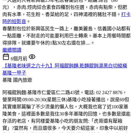
一入選的只有新興區25年老店春蘭割包。結論:綜合（80
元），赤肉.焢肉綜合素食四種割包任選，赤肉有點柴，但肥
肉有水準，花生粉、香菜給的足，四神湯裡的豬肚不錯。
打卡
時的短影音
。
春蘭割包位於新興區民生一路上，離美麗島、信義國小站都有
一點距離，不耐走的可能要利用巴士轉乘。基本上用餐時間都
得排隊，就連要午休的1點30左右還在排....。
繼續閱讀
6個月前
【基隆老味道之六十九】阿福餛飩麵.乾麵餛飩湯黑白切縱橫
基隆一甲子
基隆
國內旅遊
阿福餛飩麵:基隆市仁愛區仁二路43號，電話: 02 2427 8876，
營業時間:09:00-20:30(星期三休)基隆小吃接著播出，說是69但
其實連那篇騙了不少流量的懶人包，大概我也寫了近100家基
隆美食，這裡面多數是我住30多年基隆的回憶，也多數是還能
存活的老店，有同樣愛基隆小吃的朋友問:「虎哥還有壓箱
寶」?當然有，而且還很多，今天要介紹這家，印象中以前好