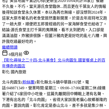
包】美食地圖＋實訪心得(更新至2020/10/04共計56家)」餐廳
不久後。不巧，當天源氏食堂臨休...而且更在千葉友人的情報
後得知該食堂永久休業，本以為再也無緣。卻沒想到2024年，
這家大原市著名的老食堂居然重新開業，於是去年底特地又跑
了一趟大原，順便把五郎曾經過的另一家海鮮食堂也給收了。
結論:源氏食堂主打千葉的夷隅豬，看不太到肥肉，入口卻是
滿滿油甜，炸豬排很酥，但薑汁豬肉更是好吃的亂七八糟，興
許我吃過最好吃的。
繼續閱讀
6個月前
【彰化尋味之二十四-北斗美食】北斗肉圓生.國宴餐桌上的百
年傳奇肉圓店
彰化
國內旅遊
北斗肉圓生(
粉絲團
):彰化縣北斗鎮中華路192號，電
話:048871349，營業時間:星期三、09:00–17:00(星期二休)接連
著介紹了6家田中小吃後，這篇先離開田中轉戰上港有名聲、
下港有出名的「北斗肉圓」，省得大家說我老偏心故鄉基隆的
肉圓。要說肉圓，彰化肯定是泰山北斗，差不多就是集少林、