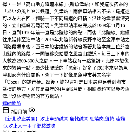
擇，一是「高山地方鐵道本線」(新魚津站)，和我這次搭乘的
「あいの風とやま鉄道」魚津站，兩個車站相去不遠，鐵道迷
可以左去右回，體驗一下不同鐵道的風情。沿途的雪景蠻漂亮
的，立山連峰若隱若現。魚津車站車站完成於1908年11月16
日，直到1910年前一直是北陸線的終點，而後「北陸線」繼續
往東延伸至泊車站。2015年北陸新幹線長野車站至金澤車站之
間路段通車後，西日本旅客鐵道的站舍隨著北陸本線上位於富
山縣內的路段，一同被移交給愛之風富山鐵道。每日上下車的
人數為2500-300人之間。一下車站我有一點驚訝，比原本想像
來的繁榮一點，最少比隔壁的「黑部」好多了(笑)本來以為魚
津和uo有什麼關系，查了一下好像是魚津市英文名字
「Uozu」的諧音梗....然後，據說這裡是日本最容易看到海市
蜃樓的地方，尤其是每年的4月到6月間，相關資料可以參考魚
津埋沒林博物館的官方網站。
繼續閱讀
7個月前
【新北汐止美食】汐止車頭鹹粥.魚乾鹹粥.紅燒肉.雞捲.滷雞
心.汐止人一甲子鄉愁滋味