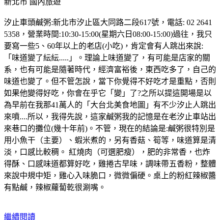
新北市
國內旅遊
汐止車頭鹹粥:新北市汐止區大同路二段617號，電話: 02 2641
5358，營業時間:10:30-15:00(星期六日08:00-15:00)過往，我只
要寫一些5、60年以上的老店(小吃)，肯定會有人跳出來說:
「味道變了紜紜.....」。理論上味道變了，有可能是店家的關
系，也有可能是隨著時代，經濟富裕後，東西吃多了，自己的
味道也變了。但不管怎說，當下你覺得不好吃才是重點，否則
如果他變得好吃，你會在乎它「變」了?之所以提這開場是以
為早前在我那41萬人的「大台北美食地圖」有不少汐止人跳出
來噴....所以，我得先說，這家鹹粥我的記憶是在老汐止車站出
來巷口的攤位(幾十年前)。不管，現在的結論是:鹹粥很特別是
用小魚干（主要）、蝦米煮的，另有香菇、筍等，味道算是清
淡，口感比較稠。 紅燒肉（可選肥瘦），肥的非常香，也炸
得酥、口感味道都算好吃，雞捲古早味，調味帶五香粉，整體
來說中規中矩，雞心入味脆口，微微偏硬。桌上的粉紅辣椒醬
有點鹹，辣椒蘿蔔乾很涮嘴。
繼續閱讀