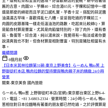
主，還有紅茶和金萱的選項。好喜歡新店的瓷碗，新中透著懷
舊的古意。肉圓50、芋粿40、綜合湯65元。芋粿和記憶中一樣
還是那麼的綿密而且芋泥口感札實，芋香十足，搭配的蒜泥醬
油滿滿古早味，喜歡得亂七八糟，妥妥我吃過的芋粿前三。
肉圓的皮跟基隆一樣走低溫油泡的路數，吃起來比較綿Q，算
是餡食材算是豐富，尤其是肉餡蠻特別的，除了肉外，還有香
菇、魯蛋等。綜合湯，純以湯來說，我覺得有一點淡或者你要
說清爽我也不對，但食材算是相對豐富，特別是豬肚相當有水
準。
繼續閱讀
6個月前
【日本米其林拉麵第31碗-東京上野美食】らーめん 鴨to葱 上
野御徒町本店.鴨肉拉麵的堅持爾與鴨肉親子丼的精緻.24小時
營業
關東-東京美食
國內旅遊
らーめん 鴨to葱 上野御徒町本店(官網):東京都台東区上野6-4-
15，電話：+81 3-6803-2334 · 營業時間：24小時らーめん 鴨to
葱相信對日本拉麵略有著墨的朋友都已然吃過，之於評價算是