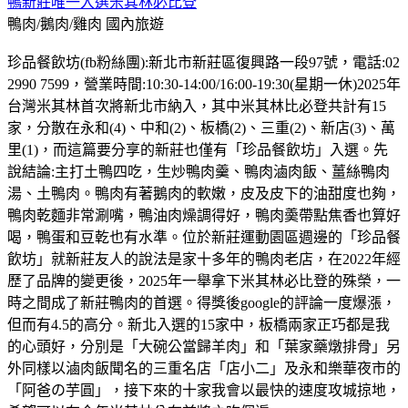
鴨新莊唯一入選米其林必比登
鴨肉/鵝肉/雞肉
國內旅遊
珍品餐飲坊(fb粉絲團):新北市新莊區復興路一段97號，電話:02
2990 7599，營業時間:10:30-14:00/16:00-19:30(星期一休)2025年
台灣米其林首次將新北市納入，其中米其林比必登共計有15
家，分散在永和(4)、中和(2)、板橋(2)、三重(2)、新店(3)、萬
里(1)，而這篇要分享的新莊也僅有「珍品餐飲坊」入選。先
說結論:主打土鴨四吃，生炒鴨肉羹、鴨肉滷肉飯、薑絲鴨肉
湯、土鴨肉。鴨肉有著鵝肉的軟嫩，皮及皮下的油甜度也夠，
鴨肉乾麵非常涮嘴，鴨油肉燥調得好，鴨肉羮帶點焦香也算好
喝，鴨蛋和豆乾也有水準。位於新莊運動園區週邊的「珍品餐
飲坊」就新莊友人的說法是家十多年的鴨肉老店，在2022年經
歷了品牌的變更後，2025年一舉拿下米其林必比登的殊榮，一
時之間成了新莊鴨肉的首選。得獎後google的評論一度爆漲，
但而有4.5的高分。新北入選的15家中，板橋兩家正巧都是我
的心頭好，分別是「大碗公當歸羊肉」和「葉家藥燉排骨」另
外同樣以滷肉飯聞名的三重名店「店小二」及永和樂華夜市的
「阿爸の芋圓」，接下來的十家我會以最快的速度攻城掠地，