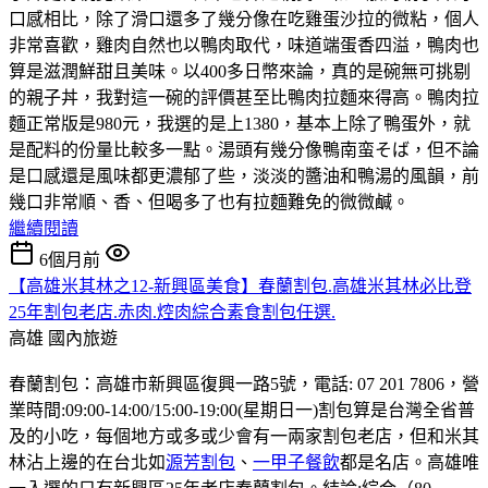
口感相比，除了滑口還多了幾分像在吃雞蛋沙拉的微粘，個人
非常喜歡，雞肉自然也以鴨肉取代，味道端蛋香四溢，鴨肉也
算是滋潤鮮甜且美味。以400多日幣來論，真的是碗無可挑剔
的親子丼，我對這一碗的評價甚至比鴨肉拉麵來得高。鴨肉拉
麵正常版是980元，我選的是上1380，基本上除了鴨蛋外，就
是配料的份量比較多一點。湯頭有幾分像鴨南蛮そば，但不論
是口感還是風味都更濃郁了些，淡淡的醬油和鴨湯的風韻，前
幾口非常順、香、但喝多了也有拉麵難免的微微鹹。
繼續閱讀
6個月前
【高雄米其林之12-新興區美食】春蘭割包.高雄米其林必比登
25年割包老店.赤肉.焢肉綜合素食割包任選.
高雄
國內旅遊
春蘭割包：高雄市新興區復興一路5號，電話: 07 201 7806，營
業時間:09:00-14:00/15:00-19:00(星期日一)割包算是台灣全省普
及的小吃，每個地方或多或少會有一兩家割包老店，但和米其
林沾上邊的在台北如
源芳割包
、
一甲子餐飲
都是名店。高雄唯