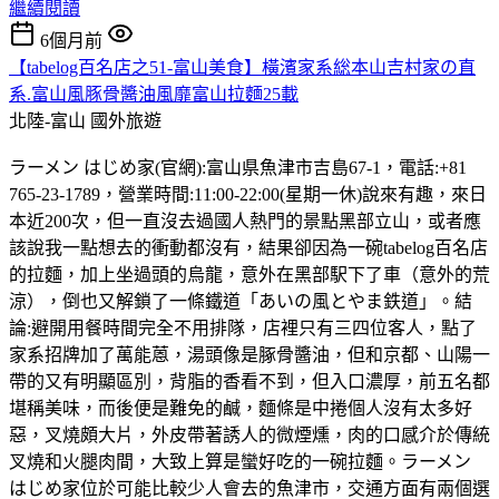
繼續閱讀
6個月前
【tabelog百名店之51-富山美食】橫濱家系総本山吉村家の直
系.富山風豚骨醬油風靡富山拉麵25載
北陸-富山
國外旅遊
ラーメン はじめ家(官網):富山県魚津市吉島67-1，電話:+81
765-23-1789，營業時間:11:00-22:00(星期一休)說來有趣，來日
本近200次，但一直沒去過國人熱門的景點黑部立山，或者應
該說我一點想去的衝動都沒有，結果卻因為一碗tabelog百名店
的拉麵，加上坐過頭的烏龍，意外在黑部駅下了車（意外的荒
涼），倒也又解鎖了一條鐵道「あいの風とやま鉄道」。結
論:避開用餐時間完全不用排隊，店裡只有三四位客人，點了
家系招牌加了萬能蒽，湯頭像是䐁骨醬油，但和京都、山陽一
帶的又有明顯區別，背脂的香看不到，但入口濃厚，前五名都
堪稱美味，而後便是難免的鹹，麵條是中捲個人沒有太多好
惡，叉燒頗大片，外皮帶著誘人的微煙燻，肉的口感介於傳統
叉燒和火腿肉間，大致上算是蠻好吃的一碗拉麵。ラーメン
はじめ家位於可能比較少人會去的魚津市，交通方面有兩個選