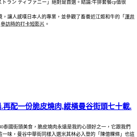
トラン ティファニー」絕對是首選。結論:牛排套餐cp值很
境，讓人感嘆日本人的專業，並參觀了畜養近江姬和牛的「
澤井
。
參訪時的打卡短影片
。
粿仔湯.再配一份脆皮燒肉,縱橫曼谷街頭七十載.
007，營業時間:07:30-16:30泰國街頭美食，脆皮燒肉永遠是我的心頭好之一，它跟我們
這一味，曼谷中華街同樣入選米其林必入登的「陳億粿條」也這