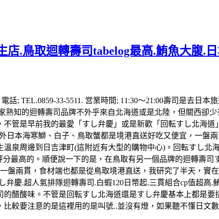
.鳥取迴轉壽司tabelog最高.鮪魚大腹.
話; TEL.0859-33-5511. 営業時間; 11:30～21:0
大家熟知的迴轉壽司品牌不外乎來自北海道或是北陸，但關西卻少
，不管是早前我的最愛「すし弁慶」或是新歡「回転すし北海道
吃、另外日本海寒鰤、白子、鳥取蟹都是境港直送好吃又便宜，一盤兩
生溫泉周邊到日吉津町(這附近有大型的購物中心)。回転すし北
log評分最高的。順便說一下的是，在鳥取有另一個品牌的迴轉壽
幣一盤兩貫，食材端也都是從鳥取境港直送，我研究了半天，實
弁慶.超人氣排隊迴轉壽司.白蝦120日幣起.三貫組合cp值超
司的醋酸味。不管是回転すし北海道還是すし弁慶基本上都是要
比較要注意的是這裡用的是叫號..並沒有燈，如果聽不懂日文數