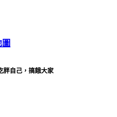
地圖
com。吃胖自己，搞餓大家