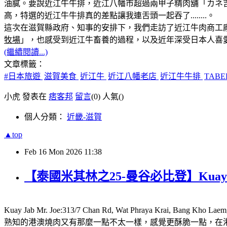
油膩。要說近江牛牛排，近江八幡市超過兩甲子精肉舖「カネ吉山
高，特選的近江牛牛排真的差點讓我連舌頭一起吞了........。
這次在滋賀縣政府、知事的安排下，我們走訪了近江牛肉商工
牧場
」，也感受到近江牛畜養的過程，以及近年深受日本人喜愛
(繼續閱讀...)
文章標籤：
#日本旅遊
滋賀美食
近江牛
近江八幡老店
近江牛牛排
TAB
小虎 發表在
痞客邦
留言
(0)
人氣(
)
個人分類：
近畿-滋賀
▲top
Feb
16
Mon
2026
11:38
【泰國米其林之25-曼谷必比登】Kuay
Kuay Jab Mr. Joe:313/7 Chan Rd, Wat Phraya Krai
熟知的港澳燒肉又有那麼一點不太一樣，感覺更酥脆一點，在