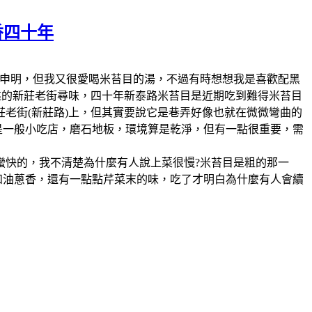
香四十年
愛，這點我必需申明，但我又很愛喝米苔目的湯，不過有時想想我是喜歡配黑
違的新莊老街尋味，四十年新泰路米苔目是近期吃到難得米苔目
老街(新莊路)上，但其實要說它是巷弄好像也就在微微彎曲的
就是一般小吃店，磨石地板，環境算是乾淨，但有一點很重要，需
蠻快的，我不清楚為什麼有人說上菜很慢?米苔目是粗的那一
和油蔥香，還有一點點芹菜末的味，吃了才明白為什麼有人會續