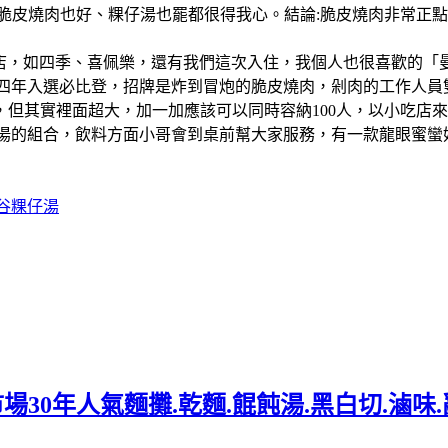
oe」更棒，脆皮燒肉也好、粿仔湯也罷都很得我心。結論:脆皮燒肉
其林星級酒店，如四季、喜佩樂，還有我們這次入住，我個人也很喜歡的「
(含路邊攤)，連續四年入選必比登，招牌是炸到冒炮的脆皮燒肉，剁肉
但其實裡面超大，加一加應該可以同時容納100人，以小吃店
仔湯的組合，飲料方面小哥會到桌前幫大家服務，有一款龍眼蜜蠻
谷粿仔湯
場30年人氣麵攤.乾麵.餛飩湯.黑白切.滷