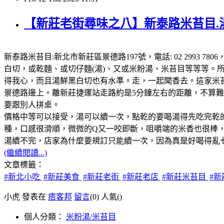
【新莊老街尋味之八】新泰路米苔目.
新泰路米苔目:新北市新莊區景德路197號，電話: 02 2993 
白切，或乾麵、或切仔麵(湯)、又或米粉湯、米苔目等等等
得我心，而且湯鮮黑白切也有水準。走，一起聞香去。這家米
景德路邊上。離新莊捷運站走路約是5分鐘左右的距離，不算難
要跟別人拼桌。
價格中等可以接受，湯可以續一次，點乾的要喝湯得先吃完乾
種，口感很滑順，微微的Q又一咬即斷，咀嚼端的米香也很棒
湯續不完，店家為什麼要規訂只能續一次，因為真是好喝得亂
(繼續閱讀...)
文章標籤：
#新北小吃
#新莊美食
#新莊老街
#新莊老店
#新莊米苔目
#
小虎 發表在
痞客邦
留言
(0)
人氣(
)
個人分類：
米粉湯/米苔目