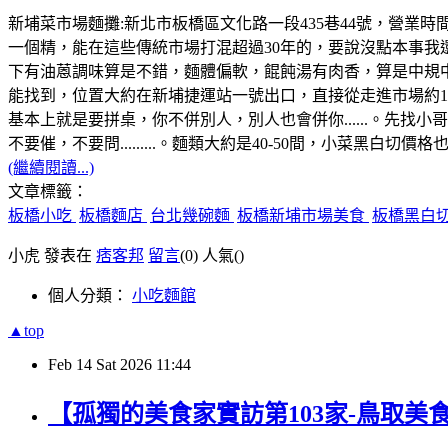
新埔菜市場麵攤:新北市板橋區文化路一段435巷44號，營業時間
一個精，能在這些傳統市場打混超過30年的，要說沒點本事我
下有油蒽調味算是不錯，麵體偏軟，餛飩湯有肉香，算是中規中
能找到，位置大約在新埔捷運站一號出口，直接從走進市場約1
基本上就是要拼桌，你不併別人，別人也會併你......。先
不要催，不要問.........。麵類大約是40-50間，小菜
(繼續閱讀...)
文章標籤：
板橋小吃
板橋麵店
台北幾碗麵
板橋新埔市場美食
板橋黑白
小虎 發表在
痞客邦
留言
(0)
人氣(
)
個人分類：
小吃麵館
▲top
Feb
14
Sat
2026
11:44
【孤獨的美食家實訪第103家-鳥取