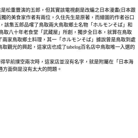
的美食家應該是松重豐演的五郎，但其實該電視劇是改編之日本漫畫(日本跟
孤獨的美食家作者有兩位，久住先生是原著，而繪圖的作者谷口
8話)，該集五郎品嚐了鳥取兩大鳥取鄉土名物「ホルモンそば」和
鳥取八十年老食堂「武藏屋」所創，獨步全日本，就算在鳥取
了兩家鳥取鄉土料理，其一「ホルモンそば」據說曾是鳥取到處
觀光的興起，這家店也成了tabelog百名店中鳥取唯一入選的
記得早前撲空兩次時，這家店並沒有名字，就是附屬在「日本海
通方面倒是沒有太大的問題。