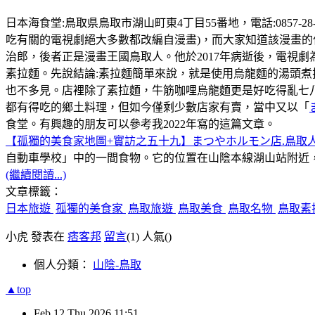
日本海食堂:鳥取県鳥取市湖山町東4丁目55番地，電話:0857-2
吃有關的電視劇絕大多數都改編自漫畫)，而大家知道該漫畫
治郎，後者正是漫畫王國鳥取人。他於2017年病逝後，電視劇為
素拉麵。先說結論:素拉麵簡單來說，就是使用烏龍麵的湯頭
也不多見。店裡除了素拉麵，牛筋咖哩烏龍麵更是好吃得亂七
都有得吃的鄉土料理，但如今僅剩少數店家有賣，當中又以「
食堂。有興趣的朋友可以參考我2022年寫的這篇文章。
【孤獨的美食家地圖+實訪之五十九】まつやホルモン店.鳥取人
自動車學校」中的一間食物。它的位置在山陰本線湖山站附近
(繼續閱讀...)
文章標籤：
日本旅遊
孤獨的美食家
鳥取旅遊
鳥取美食
鳥取名物
鳥取素
小虎 發表在
痞客邦
留言
(1)
人氣(
)
個人分類：
山陰-鳥取
▲top
Feb
12
Thu
2026
11:51