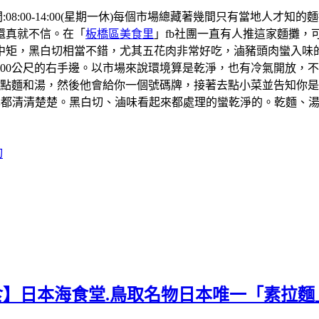
:08:00-14:00(星期一休)每個市場總藏著幾間只有當地人
還真就不信。在「
板橋區美食里
」fb社團一直有人推這家麵攤，
矩，黑白切相當不錯，尤其五花肉非常好吃，滷豬頭肉蠻入味的。
00公尺的右手邊。以市場來說環境算是乾淨，也有冷氣開放，
找小哥點麵和湯，然後他會給你一個號碼牌，接著去點小菜並告知
黑白切價格也都清清楚楚。黑白切、滷味看起來都處理的蠻乾淨的。乾
切
美食】日本海食堂.鳥取名物日本唯一「素拉