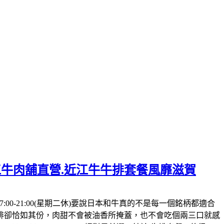
年近江牛肉舖直營.近江牛牛排套餐風靡滋賀
0/17:00-21:00(星期二休)要說日本和牛真的不是每一個銘柄都適合
排卻恰如其份，肉甜不會被油香所掩蓋，也不會吃個兩三口就感