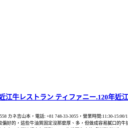
】特選近江牛レストラン ティファニー.120
本，電話: +81 748-33-3055，營業時間:11:30-15:0
較偏好的，這些牛油質固定沒那麼厚、多，但做成容易膩口的牛