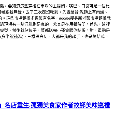
才知的麵攤，要知道這些穿梭在市場的主婦們，嘴巴、口袋可是一個比
可老跟我無緣，去了三次都沒吃到。先說結論:乾麵上有肉燥、
這些市場麵攤多數沒有名字，google搜尋新埔菜市場麵攤就
不過現場有一點混亂到是真的，尤其是在用餐時間。首先，這裡
你是幾號，然後就佔位子，菜都送完小哥會跟你結帳。對，重點是
麵、湯(多半餛飩湯)、三樣黑白切，大都是我的起手，也是終結式。
麵」名店重生.孤獨美食家作者故鄉美味巡禮