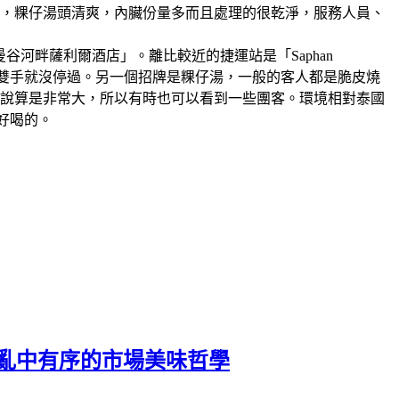
非常正點，粿仔湯頭清爽，內臟份量多而且處理的很乾淨，服務人員、
曼谷河畔薩利爾酒店」。離比較近的捷運站是「Saphan
的工作人員雙手就沒停過。另一個招牌是粿仔湯，一般的客人都是脆皮燒
來說算是非常大，所以有時也可以看到一些團客。環境相對泰國
好喝的。
味.亂中有序的市場美味哲學