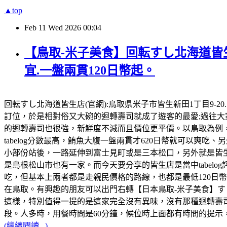
▲top
Feb
11
Wed
2026
00:04
【鳥取-米子美食】回転すし北海道皆生店
宜.一盤兩貫120日幣起。
回転すし北海道皆生店(官網):鳥取県米子市皆生新田1丁目9-20. 電
訂位，於是相對俗又大碗的迴轉壽司就成了遊客的最愛;過往
的迴轉壽司也很強，新鮮度不減而且價位更平價。以鳥取為例
tabelog分數最高，鮪魚大腹一盤兩貫才620日幣就可以爽
小部份站後，一路延伸到富士見町或是三本松口，另外就是皆
是島根松山市也有一家。而今天要分享的皆生店是當中tabe
吃，但基本上兩者都是走親民價格的路線，也都是最低120日
在鳥取。有興趣的朋友可以出門右轉【日本鳥取-米子美食】すし
這樣，特別值得一提的是這家完全沒有異味，沒有那種迴轉壽
段。人多時，用餐時間是60分鐘，候位時上面都有時間的提示，
(繼續閱讀...)