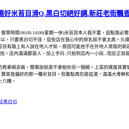
湯好米苔目滑Q.黑白切絕好調.新莊老街飄
7806，營業時間:06:00-14:00(星期一休)米苔目本人我不
。所以，只要黑白切不佳，這些店在我心中的排名就不會太高。久
苔目有路上有人說在地人才知，原因可能他不在外地人常逛的新莊
找。店內滿滿都是人，加上手抖..只拍到店內一小段...但反正
的再拿碗去裝，簡單說就是不會給你另一個碗。上菜的速度其實
，算是我偏好的那一種米苔目。但重點真的是這湯，滿滿大骨鮮
七八糟。
新莊黑白切