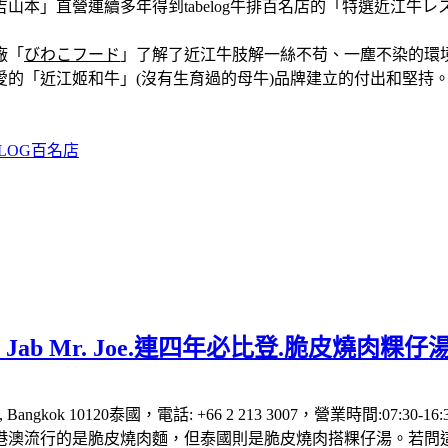
本」直營連續多年得到tabelog牛排百名店的「特選近江牛レス
廠「
びわこフード
」了解了近江牛肢解一絲不苟、一塵不染的環
的「近江姬和牛」(沒有生育過的母牛)品牌建立的付出和堅持
ELOG百名店
 Jab Mr. Joe.連四年必比登.脆皮燒肉
, Bang Kho Laem, Bangkok 10120泰國，電話: +66 2 213 3
港澳流行的是脆皮燒肉麵，但泰國則是脆皮燒肉搭粿仔湯。若問