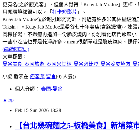
更有名(之於觀光客」，但個人覺得「Kuay Jab Mr. J
用餐環境都很可以。「
打卡短影片
」。
Kuay Jab Mr. Joe位於昭批耶河河畔，附近有許多米
Taksin」。Kuay Jab Mr. Joe是曼谷七十年老店
肉粿仔湯，不過癮再追加一份脆皮燒肉。你別看他店門那麼小，
一些小吃店也算是乾淨許多。menu很簡單就是脆皮燒肉、粿
(繼續閱讀...)
文章標籤：
曼谷美食
泰國旅遊
泰國米其林
曼谷必比登
曼谷脆皮燒肉
曼
小虎 發表在
痞客邦
留言
(0)
人氣(
)
個人分類：
泰國-曼谷
▲top
Feb
15
Sun
2026
13:28
【台北幾碗麵之5-板橋美食】新埔菜市