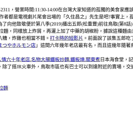
8-2311，營業時間:11:30-14:00在台灣大家知道的孤獨
的作者都是電視劇片尾會出場的「久住昌之」先生是吧?事實上，
了向他致敬便於第八季(2019)播出五郎(松重豐)前往鳥取(第
煮拉麵，同樣放上炸屑，再灑上加了中藥的胡椒粉，據說這種麵由
八糟，炸雞也相當不錯。
打卡時的短影片
。前面說了該集五郎吃
まつやホルモン店
」這間六年幾年老店最有名，而且這幾年隨著鳥取
情六十年老店.名物大腸鐵板炒麵.鐵板燒.關東煮
日本海食堂，
，除了搭JR火車外，鳥取市區也有巴士可以到達附近的賣場，交
拉麵