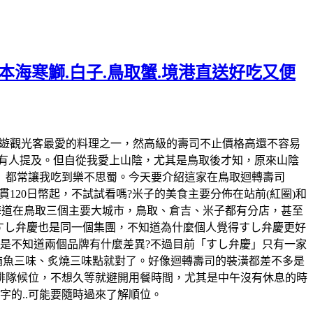
日本海寒鰤.白子.鳥取蟹.境港直送好吃又便
0壽司是去日本旅遊觀光客最愛的料理之一，然高級的壽司不止價格高還不容易
有人提及。但自從我愛上山陰，尤其是鳥取後才知，原來山陰
」都常讓我吃到樂不思蜀。今天要介紹這家在鳥取迴轉壽司
貫120日幣起，不試試看嗎?米子的美食主要分佈在站前(紅圈)和
海道在鳥取三個主要大城市，鳥取、倉吉、米子都有分店，甚至
司すし弁慶也是同一個集團，不知道為什麼個人覺得すし弁慶更好
在是不知道兩個品牌有什麼差異?不過目前「すし弁慶」只有一家
高.鮪魚三味、炙燒三味點就對了。好像迴轉壽司的裝潢都差不多是
排隊候位，不想久等就避開用餐時間，尤其是中午沒有休息的時
字的..可能要隨時過來了解順位。