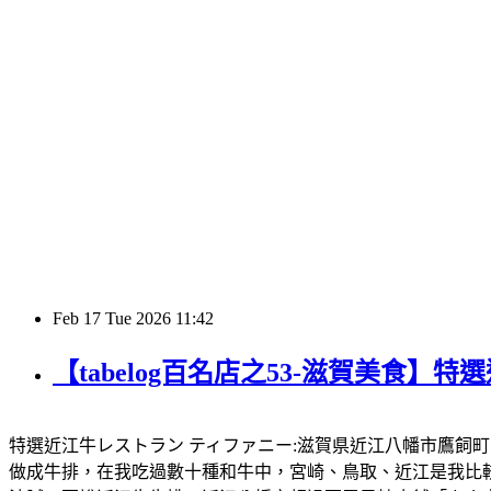
Feb
17
Tue
2026
11:42
【tabelog百名店之53-滋賀美食
特選近江牛レストラン ティファニー:滋賀県近江八幡市鷹飼町558 カネ吉山
做成牛排，在我吃過數十種和牛中，宮崎、鳥取、近江是我比