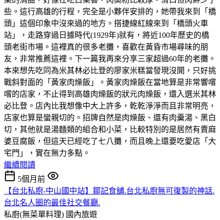
些。這行高雄的行程，完全是小夥伴安排的，她帶我來到「橋
頭」這個印象中沒來過的地方。搭捷線紅線來到「橋頭火車
站」，走路穿過日據時代(1929年)就有，將近100年歷史的橋
頭老街市場。這裡真的很多老攤，喜歡在黃昏市場尋味的朋
友，非常推薦這裡。下一篇我再來分享三家超過60年的老攤。
本來想先吃同為米其林必比登的廖家米糕當發現沒開，只好挑
戰斜對面的「黃家肉燥飯」。黃家肉燥飯在當地算是非常響嚐
嚐的店家，不止得到高雄肉燥飯的狀元肉燥飯，還入選米其林
必比登。店內比我想像中大上許多，乾乾淨淨而且非常明亮，
店家也算是蠻親切的。招牌自然是肉燥飯、還有肉羹湯、黑白
切，其他就是湯麵類的組合和小菜，比較特別的是居然有賣麻
婆豆腐飯，但這天已經吃了七八攤，而且晚上還要吃愛店「大
宅門」，實在無力多點。
繼續閱讀
5個月前
【台北私廚-中山國中站】鄒記食舖.台北私廚無可復製的神話.
台北名人圈的最佳社交餐廳.
私廚(無菜單料理)
國內旅遊