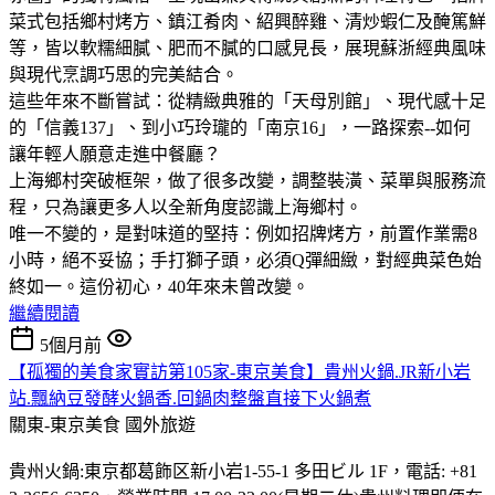
菜式包括鄉村烤方、鎮江肴肉、紹興醉雞、清炒蝦仁及醃篤鮮
等，皆以軟糯細膩、肥而不膩的口感見長，展現蘇浙經典風味
與現代烹調巧思的完美結合。
這些年來不斷嘗試：從精緻典雅的「天母別館」、現代感十足
的「信義137」、到小巧玲瓏的「南京16」，一路探索--如何
讓年輕人願意走進中餐廳？
上海鄉村突破框架，做了很多改變，調整裝潢、菜單與服務流
程，只為讓更多人以全新角度認識上海鄉村。
唯一不變的，是對味道的堅持：例如招牌烤方，前置作業需8
小時，絕不妥協；手打獅子頭，必須Q彈細緻，對經典菜色始
終如一。這份初心，40年來未曾改變。
繼續閱讀
5個月前
【孤獨的美食家實訪第105家-東京美食】貴州火鍋.JR新小岩
站.飄納豆發酵火鍋香.回鍋肉整盤直接下火鍋煮
關東-東京美食
國外旅遊
貴州火鍋:東京都葛飾区新小岩1-55-1 多田ビル 1F，電話: +81