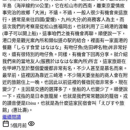
半島（海岸線約50公里)，它在松山市的西南，離東京愛情故
事完治的故鄉「大洲」不遠。不過，一般人很少有機會來這旅
行，通常是來往四國(愛媛)、九州(大分)的商務客人為主。而
這次我們的考察是從松山進福岡出，也就利用了三崎港的渡輪
(車子可以開上船)，這事咱們之後有機會再聊。順便說一下，
港口旁是觀光案內所和類似道の駅的結合，裡面有一家面港的
餐廳「しらす食堂 はなはな」有吻仔魚(佐田岬名物)丼非常好
吃，還有很特別的吻仔魚。同樣，有機會下回再分享。就介紹
我們來的當地友人(服務於はなはな案內所)所言，這家旅遊在
佐甲岬乃至於整個愛媛都非常有名，不少人甚至是慕名而來。
最早前，這裡因為靠近三崎港，不少隔天要坐船的商人會在附
近的旅館住上一晚，也因此以前這裡的餐宿民宿非常多，現在
變少了，主因是交通的選擇多了，坐船的人也變少了。順便說
一下，戎指的是日本旅籠屋，也就是我們常常聽說的籠宿，戎
的讀音便是Ebisu，也就是為什麼這家民宿會叫「えびすや旅
館」(惠比壽)。
繼續閱讀
5個月前