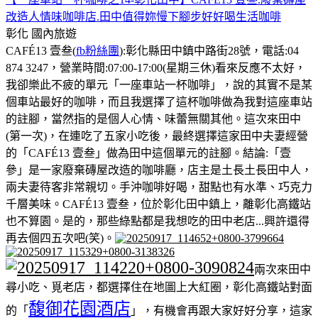
改造人情味咖啡店.田中值得妳慢下腳步好好喝生活咖啡
彰化
國內旅遊
CAFÉ13 壹叁(
fb粉絲團
):彰化縣田中鎮中路街28號，電話:04
874 3247，營業時間:07:00-17:00(星期三休)看來反應不太好，
我卻樂此不疲的單元「一座車站一杯咖啡」，說的其實不是某
個車站最好的咖啡，而且我選擇了這杯咖啡做為我對這座車站
的註腳，當然指的是個人心情、味蕾無關其他。這次來田中
(第一次)，在連吃了五家小吃後，最終選擇這家田中夫妻經營
的「CAFÉ13 壹叁」做為田中這個單元的註腳。結論:「壹
參」是一家廢棄磚屋改造的咖啡廳，店主是土長土長田中人，
兩夫妻待客非常親切。手沖咖啡好喝，甜點也有水準、巧克力
千層美味。CAFÉ13 壹叁，位於彰化田中鎮上，離彰化高鐵站
也不算園。是的，那些綠點都是我想吃的田中老店...興許還得
再去個四五次吧(笑)。
兩次來田中
尋小吃、覓老店，都選擇住在地圖上大紅圈，彰化高鐵站對面
馥御花園酒店
的「
」，有機會再跟大家好好分享，這家