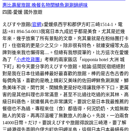
惠比壽屋旅館.晚餐名物関鯖魚涮涮鍋絕味
四國-愛媛
國外旅遊
えびすや旅館(
官網
):愛媛県西宇和郡伊方町三崎1514-1，電
話:+81 894-54-0013我寫日本九成近乎都是美食，尤其是近幾
年來，幾乎放棄了所有景點的文章，充其量就是在粉絲團打卡
打，住宿寫的更是少之又少，除非很有特色，就連安縵等大品
牌到後來我也懶得寫....。但總有我想提筆的，比方這次在愛媛
為了「
小虎吃貨團
」考察的兩家飯店「nipponia hotel 大洲 城
下町」和今天要分享的えびすや旅館。結論:這間民宿絕絕對
對是我在日本住過最棒最好最喜歡的旅館，棒的是古色古香的
每倜角落，喜歡的是晩上精彩又美味的佐田岬鮮魚涮涮屋，鰤
魚美味不說，関竹莢、関鯖魚更是好吃得讓我停不下口，更厲
害的是其他料理也非常滿意，甚至不比過往吃過的米其林、高
級日料遜色，就連餐具也非常講究，要說它是日本我最推薦的
餐宿也不為過，專程來住（食）都值得，何況奶奶、大姐無歒
融人的笑容，再再䒢溫暖了無數旅人的身心。先說，一泊兩食
14000日幣。だけ。要說えびすや旅館得說說三崎港，要了解
三崎港得先弄明白伊方町佐田岬半島，這個日本日本最細長的