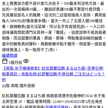
坐上賓應該也都不是什麼凡夫俗子。500盤多到沒地方放，最
扯的一次是橫掃19盤....，雖說認真講500盤不算是什麼評鑑，
充其量就是名人的推薦。這次的二訪是經過高人安排，費用是
每人5000元(好像是基本價)，當天一共上了五道入選500盤佳
肴。麻辣鮑魚(當天沒菜單，所以名字有寫錯見諒)，一入口的
滋味讓我想起澳門米其林一星「蜀道」，這麼說倒不是說兩者
相像，而且甜蕾的驚喜，那麻、那辣，帶點像是剁椒的鹹香，
當中的鮑魚真材實料，爽脆軟嫩半點不擱牙，倒是第一道就直
接味覺滿上，有一點受不了(笑)。
繼續閱讀
5個月前
【鳥取-米子機場美食】紅松葉蟹拉麵 まるはち屋+空港交通/
租車資訊。鳥取名物.紅楚蟹拉麵/牛骨拉麵.ご注文はどっち？
附
山陰-鳥取
國外旅遊
紅松葉蟹拉麵 まるはち屋:鳥取県境港市佐斐神町1634 米子鬼
太郎空港 2F，電話:營業時間: 12:00～20:002025年5月台灣虎
航鳥取(米子)-桃園直飛後(
班機資訊連結
)，原本沒什麼台灣人