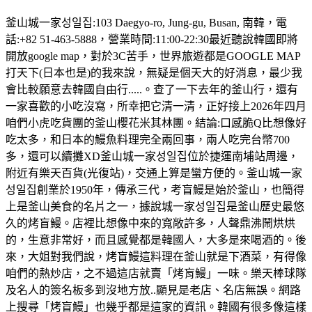
釜山城一家성일집:103 Daegyo-ro, Jung-gu, Busan, 南韓，電
話:+82 51-463-5888，營業時間:11:00-22:30最近聽說韓國即將
開放google map，對於3C苦手，世界旅遊都是GOOGLE MAP
打天下(日本也是)的我來說，無疑是個天大的好消息，最少我
會比較願意去韓國自由行.....。查了一下去年的釜山行，還有
一家喜歡的小吃沒寫，所幸把它清一清，正好接上2026年四月
咱們小虎吃貨團的釜山櫻花米其林團。結論:口感脆Q比想像好
吃太多，和日本的鰻魚料理完全兩回事，兩人吃完台幣700
多，還可以續攤XD釜山城一家성일집位於捷運南埔站周邊，
附近有樂天百貨(光復站)，交通上算是蠻方便的。釜山城一家
성일집創業於1950年，傳承三代，考盲鰻是始於釜山，也簡得
上是釜山美食的名片之一，據說城一家성일집是釜山歷史最悠
久的烤盲鰻。店裡比想像中來的寬敞許多，人聲鼎沸鬧烘烘
的，生意非常好，而且感覺都是韓國人，大多是來喝酒的。後
來，大姐對我們說，烤盲鰻這料理在釜山就是下酒菜，有得像
咱們的熱炒店，之不過這店就賣「烤肓鰻」一味。樂天棒球隊
及名人的簽名板多到沒地方放..顯見是老店、名店無誤。網路
上搜尋「烤盲鰻」也幾乎都是這家的資訊。韓國有很多像這樣