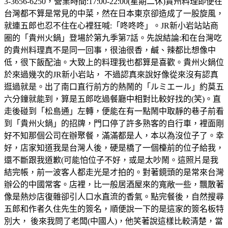
3-3656-6250，營業時間:17:00-22:00(星期二休)貴州料理即便在
台灣都不算是常見的中菜，然在日本東京卻造成了一股旋風，
就連五郎也忍不住在心裡狂喊:「咚咚咚」。JR新小岩站站商
圈的「貴州火鍋」登場於第九季第7話。先說結論:和在台灣吃
的貴州料理真不是同一回事，很油很香，鹹、辣都比想像中
低，很下飯配油。大致上的料理我也都算是喜歡。貴州火鍋位
於來過幾次的JR新小岩站， 不過認真來說好像從來沒有認真
逛過就是。出了南口直行前方的熱鬧的「ルミエール」約莫五
六分鐘就能到，算是五郎吃過餐廳中相對比較好找的(笑)。直
走後碰到「松島通」左轉，便能在有一點鬧中取靜的巷子前看
到「貴州火鍋」的招牌，門口停了許多熟客的自行車，裡面剛
好不知那個公司在辦聚餐，滿滿都是人，本以為沒位子了。幸
好，店家知道我是台灣人後，硬是橋了一個檯前的位子給我，
還不斷跟我道歉(可能怕位子不好，或是太吵鬧。這照片是我
結完帳，前一波客人都走光是才拍的。對著鏡頭的是常來台灣
辦公的中國常客。店裡，比一般居酒屋來的寬敞一些，飄散著
像是熱炒店復雜卻引人口水直流的香氣。點完餐後，自然搜尋
五郎和作者久住先生的簽名，順便說一下的是這家的簽名板特
別大， 後來我問了老闆(中國人)，他笑著說這樣比較清楚，當