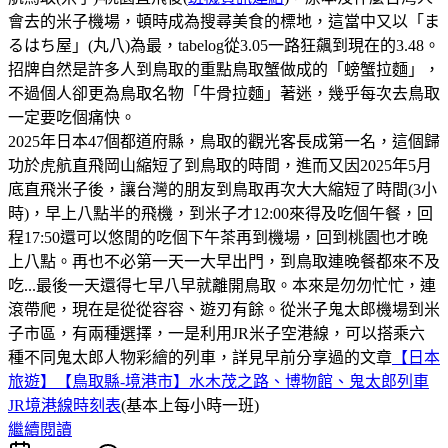
會去的米子機場，頓時成為搜尋美食的標地，這當中又以「ま
るはち屋」(丸八)為最，tabelog從3.05一路狂飆到現在的3.48。
招牌自然是許多人到鳥取的重點鳥取蟹做成的「螃蟹拉麵」，
不過個人卻更為鳥取名物「牛骨拉麵」著迷，幾乎每次去鳥取
一定要吃個痛快。
2025年日本47個都道府縣，鳥取的觀光客長成第一名，這個歸
功於虎航直飛岡山縮短了到鳥取的時間，進而又因2025年5月
底直飛米子後，讓台灣的朋友到鳥取再次大大縮短了時間(3小
時)，早上八點半的飛機，到米子才12:00來得及吃個午餐，回
程17:50還可以悠閒的吃個下午茶再到機場，回到桃園也才晚
上八點。再也不必第一天一大早出門，到鳥取連晚餐都來不及
吃...最後一天還得七早八早就離開鳥取。本來是勿勿忙忙，連
滾帶爬，現在是從從容容、遊刃有餘。從米子鬼太郎機場到米
子市區，有兩種選擇，一是利用JR米子空港線，可以搭乘六
種不同鬼太郎人物彩繪的列車，詳見早前分享過的文章
【日本
旅遊】【鳥取縣-境港市】水木茂之路、博物館、鬼太郎列車
JR境港線時刻表
(基本上每小時一班)
繼續閱讀