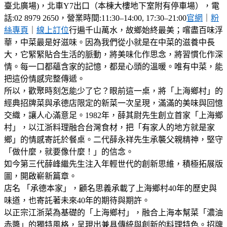
臺北廣場)，北車Y7出口（本棟大樓地下室附有停車場），電
話:02 8979 2650，營業時間:11:30–14:00, 17:30–21:00
官網
｜
粉
絲專頁
｜
線上訂位
行遍千山萬水，故鄉始終最美；嚐盡百味浮
華，中菜最是好滋味。因為我們從小就是在中菜的滋養中長
大，它緊緊貼合生活的脈動，將美味化作思念，將習慣化作深
情。每一口都蘊含家的記憶，都是心頭的溫暖。唯有中菜，能
把這份情感完整傳遞。
所以，歡聚時刻怎能少了它？眼前這一桌，將「上海鄉村」的
經典招牌菜與承德店限定的新菜一次呈現，滿滿的美味與回憶
交織，讓人心滿意足。1982年，薛其尉先生創立首家「上海鄉
村」，以江浙料理融合台灣食材，把「有家人的地方就是家
鄉」的情感寄託於餐桌。二代薛永祥先生承襲父親精神，堅守
「做什麼，就要像什麼！」的信念。
如今第三代薛峰繼先生注入年輕世代的創新思維，積極拓展版
圖，開啟嶄新篇章。
店名 「承德本家」，顧名思義承載了上海鄉村40年的歷史與
味道，也寄託著未來40年的期待與期許。
以正宗江浙菜為基礎的「上海鄉村」，融合上海本幫菜「濃油
赤醬」的獨特風格，呈現出兼具傳統與創新的料理特色。招牌