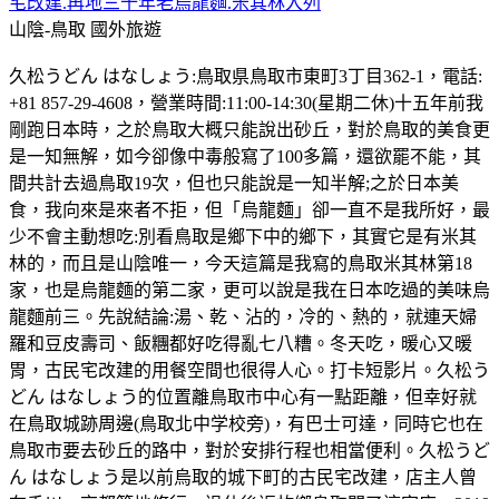
宅改建.再地三十年老烏龍麵.米其林入列
山陰-鳥取
國外旅遊
久松うどん はなしょう:鳥取県鳥取市東町3丁目362-1，電話:
+81 857-29-4608，營業時間:11:00-14:30(星期二休)十五年前我
剛跑日本時，之於鳥取大概只能說出砂丘，對於鳥取的美食更
是一知無解，如今卻像中毒般寫了100多篇，還欲罷不能，其
間共計去過鳥取19次，但也只能說是一知半解;之於日本美
食，我向來是來者不拒，但「烏龍麵」卻一直不是我所好，最
少不會主動想吃:別看鳥取是鄉下中的鄉下，其實它是有米其
林的，而且是山陰唯一，今天這篇是我寫的鳥取米其林第18
家，也是烏龍麵的第二家，更可以說是我在日本吃過的美味烏
龍麵前三。先說結論:湯、乾、沾的，冷的、熱的，就連天婦
羅和豆皮壽司、飯糰都好吃得亂七八糟。冬天吃，暖心又暖
胃，古民宅改建的用餐空間也很得人心。打卡短影片。久松う
どん はなしょう的位置離鳥取市中心有一點距離，但幸好就
在鳥取城跡周邊(鳥取北中学校旁)，有巴士可達，同時它也在
鳥取市要去砂丘的路中，對於安排行程也相當便利。久松うど
ん はなしょう是以前烏取的城下町的古民宅改建，店主人曾