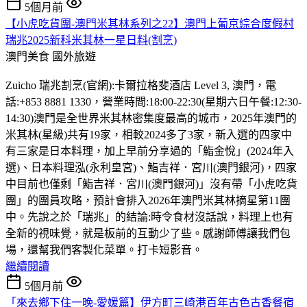
5個月前
【小虎吃貨團-澳門米其林系列之22】澳門上葡京綜合度假村
瑞兆2025新科米其林一星日料(割烹)
澳門美食
國外旅遊
Zuicho 瑞兆割烹(官網):卡爾拉格斐酒店 Level 3, 澳門，電
話:+853 8881 1330，營業時間:18:00-22:30(星期六日午餐:12:30-
14:30)澳門是全世界米其林密集度最高的城市，2025年澳門的
米其林(星級)共有19家，相較2024多了3家，新入選的四家中
有三家是日本料理，加上早前分享過的「鮨金悅」(2024年入
選)、日本料理泓(永利皇宮)、鮨吉祥．宮川(澳門銀河)，四家
中目前也僅剩「鮨吉祥．宮川(澳門銀河)」沒有帶「小虎吃貨
團」的團員攻略，預計會排入2026年澳門米其林摘星第11團
中。先說之於「瑞兆」的結論:時令食材沒話說，料理上也有
全新的視味覺，就是板前的互動少了些。感謝師傅讓我們包
場，還幫我們客製化菜單。打卡短影音。
繼續閱讀
5個月前
「來去鄉下住一晚-愛媛篇】伊方町三崎港百年古色古香餐宿