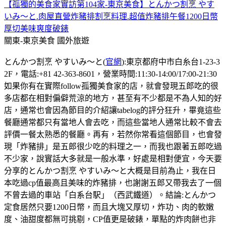
【孤獨的美食家實訪第104家-東京美食】とんかつ割烹 やす
いみ〜と.肉屋直營炸豬排割烹料理.超值炸豬排午餐1200日幣
厚切美味爽度破錶
關東-東京美食
國外旅遊
とんかつ割烹 やすいみ〜と(
官網
):東京都府中市白糸台1-23-3
2F，電話:+81 42-363-8601，營業時間:11:30-14:00/17:00-21:30
如果你有在實際follow孤獨美食家的店，就會發現五郎吃的很
多店都在相對偏僻荒涼的地方，甚至有不少都是不為人知的好
店，通常也會因為節目的介紹讓tabelog的評分狂升，畢竟這些
餐廳通常都只有當地人會去吃，而這些當地人通常比較不會去
評價一餐太熟悉的餐廳。再有，若然你常看這個節目，也會發
現「炸豬排」是五郎很少吃的料理之一，而我也跟著五郎吃過
不少家，說實話大多就是一般水準，好處是相對便宜，今天要
分享的とんかつ割烹 やすいみ〜と大概是目前為止，我在日
本吃過cp值最高且美味的炸豬排，也謝謝五郎又帶我去了一個
不曾去過的車站「白系台駅」（西武鐵道）。結論:とんかつ
定食居然只要1200日幣，而且大塊又厚切，炸功、肉的軟嫩
度、油甜度都無可挑剔，CP值更是破錶，單點的炸肉餅也非