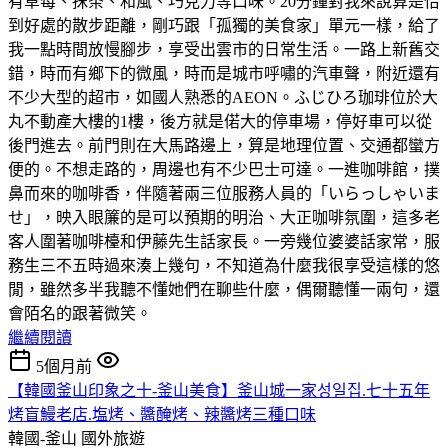
有草莓、抹茶、和風、巧克力等口味。20分鐘對我來說算是恰
到好處的散步距離，剛巧跟「孤獨的美食家」單元一樣，給了
我一點時間放慢腳步，享受出雲市的日常生活。一路上新舊交
錯，時而有鄉下的微風，時而是城市呼嘯的汽車聲，附近還有
不少大型的超市，如國人熟悉的AEON。ふじひろ珈琲位於大
丸不動產大樓的1樓，後方就是偌大的停車場，停好車可以從
後門進去。前門則在大馬路邊上，算是地理位置、交通都蠻方
便的。不想走路的，周邊也有不少巴士可達。一進咖啡館，撲
鼻而來的咖啡香，伴隨著兩三位服務人員的「いらっしゃいま
せ」，映入眼簾的是可以預期的明治、大正咖啡氛圍，這多老
客人圍著咖啡檯和伊藤先生話家長。一旁幾位婆婆話家常，服
務生三不五時過來湊上幾句，不知道為什麼我很享受這樣的悠
閒，雖然多半我聽不懂她們在聊些什麼，偶爾聽懂一兩句，還
會陌名的跟著微笑。
繼續閱讀
5個月前
【韓國釜山印象之十-釜山美食】釜山城一家성일집.七十五年
烤盲鰻老店.塩烤、醬醃烤、辣醬烤三種口味
韓國-釜山
國外旅遊