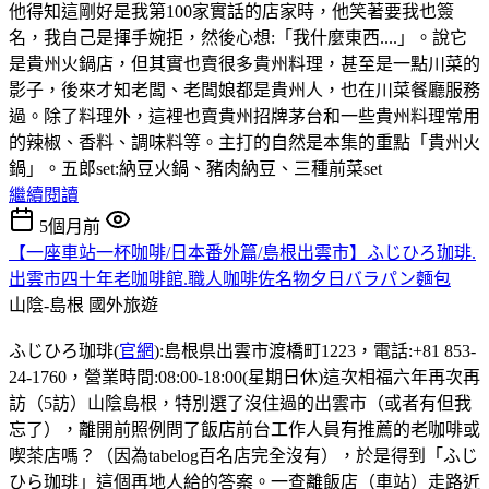
他得知這剛好是我第100家實話的店家時，他笑著要我也簽
名，我自己是揮手婉拒，然後心想:「我什麼東西....」。說它
是貴州火鍋店，但其實也賣很多貴州料理，甚至是一點川菜的
影子，後來才知老闆、老闆娘都是貴州人，也在川菜餐廳服務
過。除了料理外，這裡也賣貴州招牌茅台和一些貴州料理常用
的辣椒、香料、調味料等。主打的自然是本集的重點「貴州火
鍋」。五郎set:納豆火鍋、豬肉納豆、三種前菜set
繼續閱讀
5個月前
【一座車站一杯咖啡/日本番外篇/島根出雲市】ふじひろ珈琲.
出雲市四十年老咖啡館.職人咖啡佐名物夕日バラパン麵包
山陰-島根
國外旅遊
ふじひろ珈琲(
官網
):島根県出雲市渡橋町1223，電話:+81 853-
24-1760，營業時間:08:00-18:00(星期日休)這次相福六年再次再
訪（5訪）山陰島根，特別選了沒住過的出雲市（或者有但我
忘了），離開前照例問了飯店前台工作人員有推薦的老咖啡或
喫茶店嗎？（因為tabelog百名店完全沒有），於是得到「ふじ
ひら珈琲」這個再地人給的答案。一查離飯店（車站）走路近