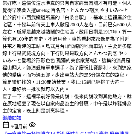
常好吃，這價位這水準真的只有自家經營肉舖才有可能。個人
覺得早晚會入選tabelog 百名店。とんかつ割烹 やすいみ〜と
位於府中市西武鐵道所屬的「白系台駅」，基本上這裡屬於住
宅區，十幾年前每天上車人數是2000人左右，目前已有6000人
左右，感覺是越來越熱鬧的住宅區。啟用日期是1917年，算一
算也有100年的歷史。不過月台、車站看起來都像是為了附近
住宅才新建的車站。島式月台1面2線的地面車站，主要是多摩
線上行是武藏境方向，下行則是是政方向とんかつ割烹 やす
いみ〜と登場於形形色色 孤獨的美食家第8話，這集的演員是
福山翔大，飾演競輪單車選手，為了慶祝比賽勝利，來到這家
他的愛店，而巧遇五郎。步出車站大約是5分鐘左右的路程，
算是蠻好找的，11:30開始營業，我11:15到已經排了大約十
人，幸好第一批次就可以入內。
查了一下，這裡早前好像是肉舖，後來肉舖改到其他地方，就
在原地經營了現在以自家肉品為主的餐廳，中午是以炸豬排為
主的定食，晚上則是割烹料理。
繼續閱讀
5個月前
【一座車站一杯咖啡之14-彰化田中】CAFÉ13 壹叁.廢棄磚屋