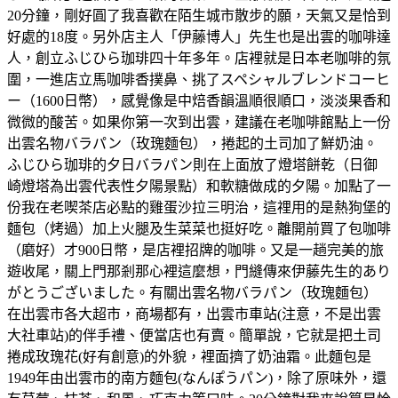
20分鐘，剛好圓了我喜歡在陌生城市散步的願，天氣又是恰到
好處的18度。另外店主人「伊藤博人」先生也是出雲的咖啡達
人，創立ふじひら珈琲四十年多年。店裡就是日本老咖啡的氛
圍，一進店立馬咖啡香撲鼻、挑了スペシャルブレンドコーヒ
ー（1600日幣），感覺像是中焙香韻溫順很順口，淡淡果香和
微微的酸苦。如果你第一次到出雲，建議在老咖啡館點上一份
出雲名物バラパン（玫瑰麵包），捲起的土司加了鮮奶油。
ふじひら珈琲的夕日バラパン則在上面放了燈塔餅乾（日御
崎燈塔為出雲代表性夕陽景點）和軟糖做成的夕陽。加點了一
份我在老喫茶店必點的雞蛋沙拉三明治，這𥚃用的是熱狗堡的
麵包（烤過）加上火腿及生菜菜也挺好吃。離開前買了包咖啡
（磨好）才900日幣，是店裡招牌的咖啡。又是一趟完美的旅
遊收尾，關上門那剎那心裡這麼想，門縫傳來伊藤先生的あり
がとうございました。有關出雲名物バラパン（玫瑰麵包）
在出雲市各大超市，商場都有，出雲市車站(注意，不是出雲
大社車站)的伴手禮、便當店也有賣。簡單說，它就是把土司
捲成玫瑰花(好有創意)的外貌，裡面擠了奶油霜。此麵包是
1949年由出雲市的南方麵包(なんぽうパン)，除了原味外，還