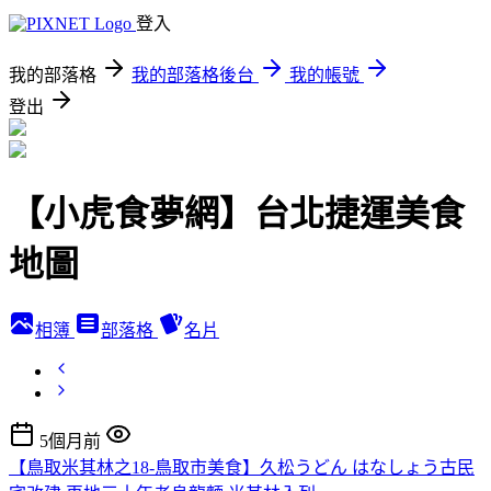
登入
我的部落格
我的部落格後台
我的帳號
登出
【小虎食夢網】台北捷運美食
地圖
相簿
部落格
名片
5個月前
【鳥取米其林之18-鳥取市美食】久松うどん はなしょう古民