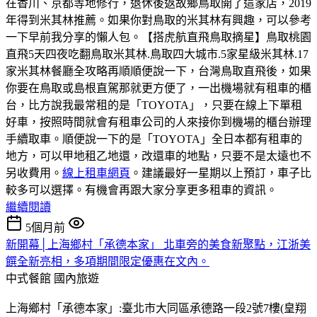
在香川、京都等地修行，退休後返故鄉鳥取開了這家店，2019
年得到米其林推薦。如果你對鳥取的米其林有興趣，可以參考
一下早前我分享的懶人包。【搭虎航直飛鳥取摘星】鳥取桃園
直飛5天四夜吃翻鳥取米其林.鳥取四大城市.5家星級米其林.17
家米其林餐廳全攻略再順順便說一下，台灣鳥取直飛後，如果
你要在鳥取或島根直駕那就更方便了，一出機場就有租車的櫃
台，比方說我最常租的是「TOYOTA」，只要在線上下單租
好車，按照時間就會有租車公司的人來接你到機場的櫃台辦理
手續取車。順便說一下的是「TOYOTA」全日本都有租車的
地方，可以甲地租乙地還，改還車的地點，只要不是太遠也不
另收費用。
線上租車網頁
。建議最好一星期以上預訂，車子比
較多可以選擇。有機會再跟大家分享更多租車的資訊。
繼續閱讀
5個月前
新開幕│上海鄉村「承德本家」 北車旁的美食新聚點，江浙美
饌全新亮相，多項期間限定優惠在文內。
中式餐館
國內旅遊
上海鄉村「承德本家」:臺北市大同區承德路一段2號7樓(皇翔