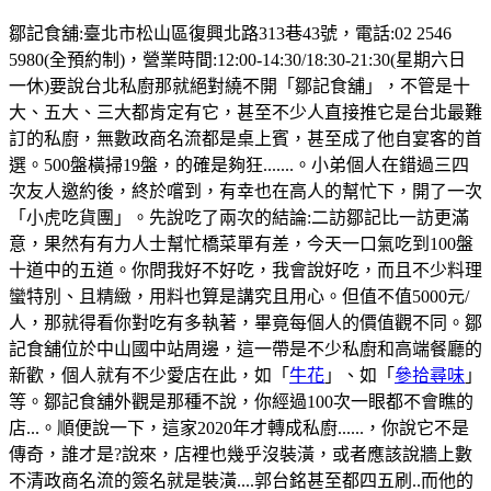
鄒記食舖:臺北市松山區復興北路313巷43號，電話:02 2546
5980(全預約制)，營業時間:12:00-14:30/18:30-21:30(星期六日
一休)要說台北私廚那就絕對繞不開「鄒記食舖」，不管是十
大、五大、三大都肯定有它，甚至不少人直接推它是台北最難
訂的私廚，無數政商名流都是桌上賓，甚至成了他自宴客的首
選。500盤橫掃19盤，的確是夠狂.......。小弟個人在錯過三四
次友人邀約後，終於嚐到，有幸也在高人的幫忙下，開了一次
「小虎吃貨團」。先說吃了兩次的結論:二訪鄒記比一訪更滿
意，果然有有力人士幫忙橋菜單有差，今天一口氣吃到100盤
十道中的五道。你問我好不好吃，我會說好吃，而且不少料理
蠻特別、且精緻，用料也算是講究且用心。但值不值5000元/
人，那就得看你對吃有多執著，畢竟每個人的價值觀不同。鄒
記食舖位於中山國中站周邊，這一帶是不少私廚和高端餐廳的
新歡，個人就有不少愛店在此，如「
牛花
」、如「
參拾尋味
」
等。鄒記食舖外觀是那種不說，你經過100次一眼都不會瞧的
店...。順便說一下，這家2020年才轉成私廚......，你說它不是
傳奇，誰才是?說來，店裡也幾乎沒裝潢，或者應該說牆上數
不清政商名流的簽名就是裝潢....郭台銘甚至都四五刷..而他的