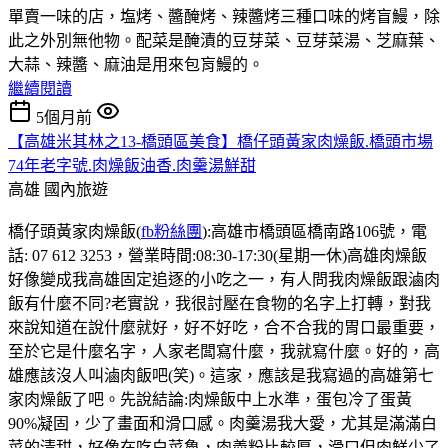
單賣一味的店，塩烤、醬醃烤、辣醬烤三種口味的烤盲鰻，除
此之外別無他物。配菜是醃漬的豆芽菜、豆芽菜湯、芝麻葉、
大蒜、辣醬、麻油是用來包肓鰻的。
繼續閱讀
5個月前
【高雄米其林之13-橋頭區美食】橋仔頭黃家肉燥飯.橋頭市場
74年老字號.肉燥飯油香.肉羹湯鮮甜
高雄
國內旅遊
橋仔頭黃家肉燥飯(
fb粉絲團
):高雄市橋頭區橋南路106號，電
話: 07 612 3253，營業時間:08:30-17:30(星期一休)高雄肉燥飯
好像變成我高雄固定追逐的小吃之一，有人問我肉燥飯跟滷肉
飯有什麼不同?老實說，我很討壓在食物的名字上打轉，對我
來說知道在說什麼就好，好不好吃，合不合我的胃口最重要，
至於它是什麼名字，人家老闆寫什麼，我就寫什麼。好的，高
雄應該沒人叫滷肉飯吧(笑)。這家，應該是我寫過的高雄第七
家肉燥飯了吧。先說結論:肉燥飯中上水準，蛋包冷了蛋黃
90%凝固，少了畫面和滑口感。肉羹湯我大愛，尤其是滿滿白
菜的清甜，好像在吃白菜魯，肉𡙡粉比較厚，滑口但肉鮮少了