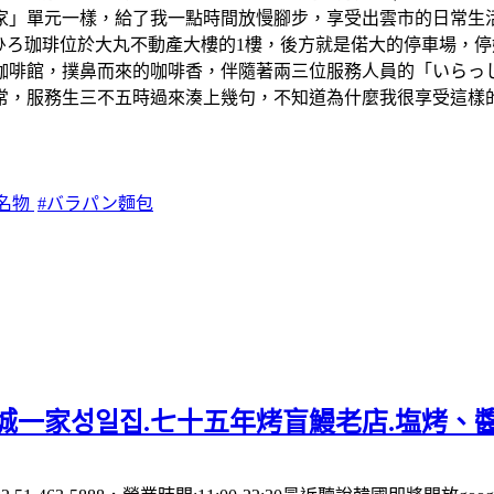
家」單元一樣，給了我一點時間放慢腳步，享受出雲市的日常生
ひろ珈琲位於大丸不動產大樓的1樓，後方就是偌大的停車場，
咖啡館，撲鼻而來的咖啡香，伴隨著兩三位服務人員的「いらっ
常，服務生三不五時過來湊上幾句，不知道為什麼我很享受這樣
雲名物
#バラパン麵包
城一家성일집.七十五年烤盲鰻老店.塩烤、