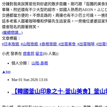
分鐘對我來說算是恰到好處的散步距離，剛巧跟「孤獨的美食
車聲，附近還有不少大型的超市，如國人熟悉的AEON。ふじ
交通都蠻方便的。不想走路的，周邊也有不少巴士可達。一進
這多老客人圍著咖啡檯和伊藤先生話家長。一旁幾位婆婆話家
還會陌名的跟著微笑。
(繼續閱讀...)
文章標籤：
#日本旅遊
#山陰旅遊
#島根旅遊
#出雲美食
#出雲咖啡
#出
小虎 發表在
痞客邦
留言
(0)
人氣(
)
個人分類：
山陰-島根
▲top
Mar
01
Sun
2026
13:16
【韓國釜山印象之十-釜山美食】釜山