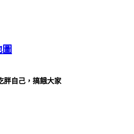
地圖
com。吃胖自己，搞餓大家