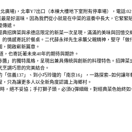
車Y7出口（本棟大樓地下室附有停車場），電話:02 8979 2650，營業
菜最是好滋味。因為我們從小就是在中菜的滋養中長大，它緊緊
整傳遞。
典招牌菜與承德店限定的新菜一次呈現，滿滿的美味與回憶交織
」的情感寄託於餐桌。二代薛永祥先生承襲父親精神，堅守「做
圖，開啟嶄新篇章。
道，也寄託著未來40年的期待與期許。
赤醬」的獨特風格，呈現出兼具傳統與創新的料理特色。招牌菜
代烹調巧思的完美結合。
信義137」、到小巧玲瓏的「南京16」，一路探索--如何讓
程，只為讓更多人以全新角度認識上海鄉村。
時，絕不妥協；手打獅子頭，必須Q彈細緻，對經典菜色始終如