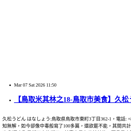
Mar
07
Sat
2026
11:50
【鳥取米其林之18-鳥取市美食】久松
久松うどん はなしょう:鳥取県鳥取市東町3丁目362-1，電話: +8
知無解，如今卻像中毒般寫了100多篇，還欲罷不能，其間共