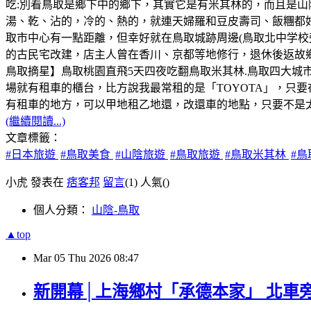
吃:別看鳥取是鄉下中的鄉下，其實它是有米其林的，而且是山
湯、乾、沾的，冷的、熱的，就連天婦羅和豆皮壽司、飯糰都
取市中心有一點距離，但幸好就在鳥取城跡周邊(鳥取北中学校
的古民宅改建，店主人曾在香川、京都等地修行，退休後返故鄉
鳥取摘星】鳥取桃園直飛5天四夜吃翻鳥取米其林.鳥取四大城
場就有租車的櫃台，比方說我最常租的是「TOYOTA」，只
有租車的地方，可以甲地租乙地還，改還車的地點，只要不是
(繼續閱讀...)
文章標籤：
#日本旅遊
#鳥取美食
#山陰旅遊
#鳥取旅遊
#鳥取米其林
#
小虎 發表在
痞客邦
留言
(1)
人氣(
)
個人分類：
山陰-鳥取
▲top
Mar
05
Thu
2026
08:47
新開幕│上海鄉村「承德本家」 北車