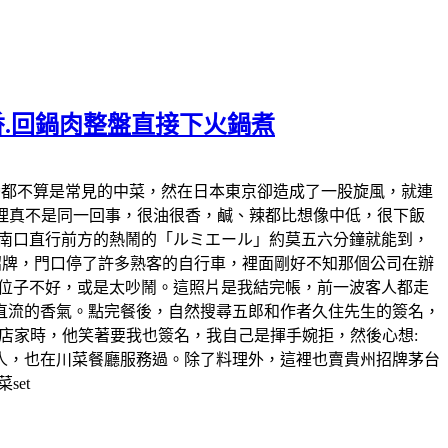
香.回鍋肉整盤直接下火鍋煮
貴州料理即便在台灣都不算是常見的中菜，然在日本東京卻造成了一股旋風，就連
料理真不是同一回事，很油很香，鹹、辣都比想像中低，很下飯
了南口直行前方的熱鬧的「ルミエール」約莫五六分鐘就能到，
招牌，門口停了許多熟客的自行車，裡面剛好不知那個公司在辦
怕位子不好，或是太吵鬧。這照片是我結完帳，前一波客人都走
直流的香氣。點完餐後，自然搜尋五郎和作者久住先生的簽名，
的店家時，他笑著要我也簽名，我自己是揮手婉拒，然後心想:
州人，也在川菜餐廳服務過。除了料理外，這裡也賣貴州招牌茅台
set