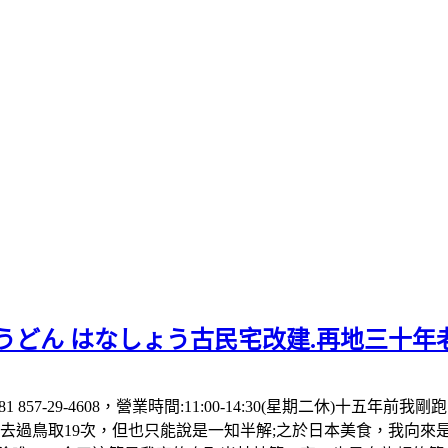
うどん はなしょう古民宅改建.再地三十年
1 857-29-4608，營業時間:11:00-14:30(星期二休
計去過鳥取19次，但也只能說是一知半解;之於日本美食，我向