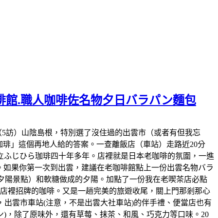
啡館.職人咖啡佐名物夕日バラパン麵包
福六年再次再訪（5訪）山陰島根，特別選了沒住過的出雲市（或者有但我忘
ら珈琲」這個再地人給的答案。一查離飯店（車站）走路近20分
立ふじひら珈琲四十年多年。店裡就是日本老咖啡的氛圍，一進
苦。如果你第一次到出雲，建議在老咖啡館點上一份出雲名物バラ
夕陽景點）和軟糖做成的夕陽。加點了一份我在老喫茶店必點
是店裡招牌的咖啡。又是一趟完美的旅遊收尾，關上門那剎那心
出雲市車站(注意，不是出雲大社車站)的伴手禮、便當店也有
ン)，除了原味外，還有草莓、抹茶、和風、巧克力等口味。20