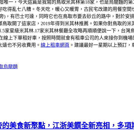
陰唯一，今天這篇是我寫的鳥取米其林第18家，也是烏龍麵的第
好吃得亂七八糟。冬天吃，暖心又暖胃，古民宅改建的用餐空間也
旁)，有巴士可達，同時它也在鳥取市要去砂丘的路中，對於安
鳥取開了這家店，2019年得到米其林推薦。如果你對鳥取的
市.5家星級米其林.17家米其林餐廳全攻略再順順便說一下，台
要在線上下單租好車，按照時間就會有租車公司的人來接你到機場
太遠也不另收費用。
線上租車網頁
。建議最好一星期以上預訂，
鳥取烏龍麵
旁的美食新聚點，江浙美饌全新亮相，多項