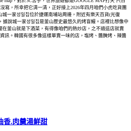
將開放google map，對於3C苦手，世界旅遊都是GOOGLE MAP打天下(日
吃沒寫，所幸把它清一清，正好接上2026年四月咱們小虎吃貨團
山城一家성일집位於捷運南埔站周邊，附近有樂天百貨(光復
一，據說城一家성일집是釜山歷史最悠久的烤盲鰻。店裡比想像中
理在釜山就是下酒菜，有得像咱們的熱炒店，之不過這店就賣
的資訊。韓國有很多像這樣單賣一味的店，塩烤、醬醃烤、辣醬
油香.肉羹湯鮮甜