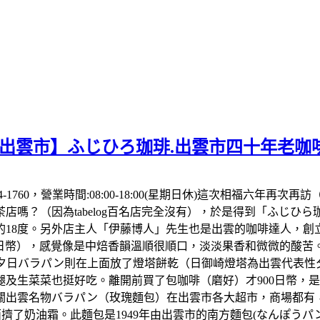
根出雲市】ふじひろ珈琲.出雲市四十年老咖
53-24-1760，營業時間:08:00-18:00(星期日休)這次相
嗎？（因為tabelog百名店完全沒有），於是得到「ふじひ
的18度。另外店主人「伊藤博人」先生也是出雲的咖啡達人，創
0日幣），感覺像是中焙香韻溫順很順口，淡淡果香和微微的酸
夕日バラパン則在上面放了燈塔餅乾（日御崎燈塔為出雲代表性
腿及生菜菜也挺好吃。離開前買了包咖啡（磨好）才900日幣，
關出雲名物バラパン（玫瑰麵包）在出雲市各大超市，商場都有，
擠了奶油霜。此麵包是1949年由出雲市的南方麵包(なんぽうパ