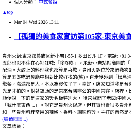
個人分類：
中式餐館
▲top
Mar
04
Wed
2026
13:11
【孤獨的美食家實訪第105家-東京美
貴州火鍋:東京都葛飾区新小岩1-55-1 多田ビル 1F，電話: +8
五郎也忍不住在心裡狂喊:「咚咚咚」。JR新小岩站站商圈的
配油。大致上的料理我也都算是喜歡。貴州火鍋位於來過幾次的
算是五郎吃過餐廳中相對比較好找的(笑)。直走後碰到「松
聚餐，滿滿都是人，本以為沒位子了。幸好，店家知道我是台
光是才拍的。對著鏡頭的是常來台灣辦公的中國常客。店裡，
順便說一下的是這家的簽名板特別大， 後來我問了老闆(中國
「我什麼東西....」。說它是貴州火鍋店，但其實也賣很多
和一些貴州料理常用的辣椒、香料、調味料等。主打的自然是本集
(繼續閱讀...)
文章標籤：