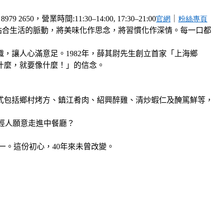
時間:11:30–14:00, 17:30–21:00
｜
官網
粉絲專頁
貼合生活的脈動，將美味化作思念，將習慣化作深情。每一口都
，讓人心滿意足。1982年，薛其尉先生創立首家「上海鄉
什麼，就要像什麼！」的信念。
式包括鄉村烤方、鎮江肴肉、紹興醉雞、清炒蝦仁及醃篤鮮等，
年輕人願意走進中餐廳？
一。這份初心，40年來未曾改變。