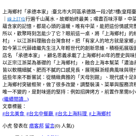
上海鄉村「承德本家」:臺北市大同區承德路一段2號7樓(皇翔臺北廣場)，北
｜
行遍千山萬水，故鄉始終最美；嚐盡百味浮華，中
線上訂位
蘊含家的記憶，都是心頭的溫暖。唯有中菜，能把這份情感完
所以，歡聚時刻怎能少了它？眼前這一桌，將「上海鄉村」的經
村」，以江浙料理融合台灣食材，把「有家人的地方就是家鄉
如今第三代薛峰繼先生注入年輕世代的創新思維，積極拓展版
店名 「承德本家」，顧名思義承載了上海鄉村40年的歷史與味
以正宗江浙菜為基礎的「上海鄉村」，融合上海本幫菜「濃油
皆以軟糯細膩、肥而不膩的口感見長，展現蘇浙經典風味與現
這些年來不斷嘗試：從精緻典雅的「天母別館」、現代感十足的「
上海鄉村突破框架，做了很多改變，調整裝潢、菜單與服務流
唯一不變的，是對味道的堅持：例如招牌烤方，前置作業需8小
(繼續閱讀...)
文章標籤：
#台北美食
#台北中餐廳
#台北上海料理
#上海鄉村
小虎 發表在
痞客邦
留言
(0)
人氣(
)