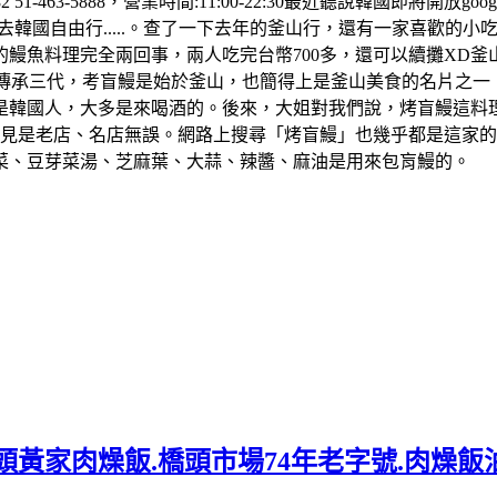
，電話:+82 51-463-5888，營業時間:11:00-22:30最近聽說韓國即
韓國自由行.....。查了一下去年的釜山行，還有一家喜歡的小
的鰻魚料理完全兩回事，兩人吃完台幣700多，還可以續攤XD釜
年，傳承三代，考盲鰻是始於釜山，也簡得上是釜山美食的名片之
是韓國人，大多是來喝酒的。後來，大姐對我們說，烤盲鰻這料
顯見是老店、名店無誤。網路上搜尋「烤盲鰻」也幾乎都是這家
菜、豆芽菜湯、芝麻葉、大蒜、辣醬、麻油是用來包肓鰻的。
頭黃家肉燥飯.橋頭市場74年老字號.肉燥飯