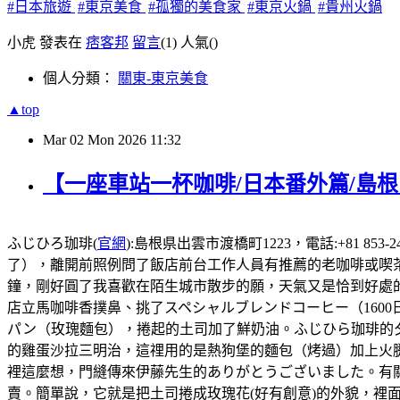
#日本旅遊
#東京美食
#孤獨的美食家
#東京火鍋
#貴州火鍋
小虎 發表在
痞客邦
留言
(1)
人氣(
)
個人分類：
關東-東京美食
▲top
Mar
02
Mon
2026
11:32
【一座車站一杯咖啡/日本番外篇/島
ふじひろ珈琲(
官網
):島根県出雲市渡橋町1223，電話:+81 8
了），離開前照例問了飯店前台工作人員有推薦的老咖啡或喫茶店
鐘，剛好圓了我喜歡在陌生城市散步的願，天氣又是恰到好處
店立馬咖啡香撲鼻、挑了スペシャルブレンドコーヒー（160
パン（玫瑰麵包），捲起的土司加了鮮奶油。ふじひら珈琲的
的雞蛋沙拉三明治，這𥚃用的是熱狗堡的麵包（烤過）加上火
裡這麼想，門縫傳來伊藤先生的ありがとうございました。有
賣。簡單說，它就是把土司捲成玫瑰花(好有創意)的外貌，裡面