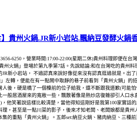
食】貴州火鍋.JR新小岩站.飄納豆發酵火鍋
1 3-3656-6250，營業時間:17:00-22:00(星期二休)
「貴州火鍋」登場於第九季第7話。先說結論:和在台灣吃的貴州
JR新小岩站， 不過認真來說好像從來沒有認真逛過就是。出
島通」左轉，便能在有一點鬧中取靜的巷子前看到「貴州火鍋」的
灣人後，硬是橋了一個檯前的位子給我，還不斷跟我道歉(可能
比一般居酒屋來的寬敞一些，飄散著像是熱炒店復雜卻引人口水
人)，他笑著說這樣比較清楚，當他得知這剛好是我第100家實話
貴州料理，甚至是一點川菜的影子，後來才知老闆、老闆娘都是貴
的重點「貴州火鍋」。五郎set:納豆火鍋、豬肉納豆、三種前菜