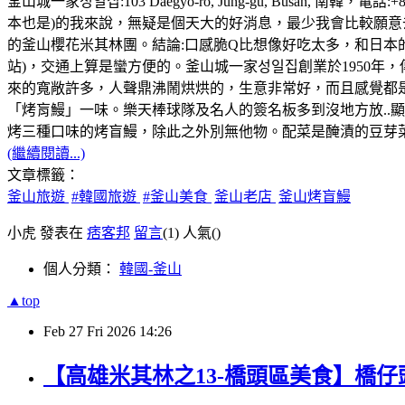
釜山城一家성일집:103 Daegyo-ro, Jung-gu, Busan, 南韓
本也是)的我來說，無疑是個天大的好消息，最少我會比較願意去
的釜山櫻花米其林團。結論:口感脆Q比想像好吃太多，和日本
站)，交通上算是蠻方便的。釜山城一家성일집創業於1950
來的寬敞許多，人聲鼎沸鬧烘烘的，生意非常好，而且感覺都
「烤肓鰻」一味。樂天棒球隊及名人的簽名板多到沒地方放..
烤三種口味的烤盲鰻，除此之外別無他物。配菜是醃漬的豆芽
(繼續閱讀...)
文章標籤：
釜山旅遊
#韓國旅遊
#釜山美食
釜山老店
釜山烤盲鰻
小虎 發表在
痞客邦
留言
(1)
人氣(
)
個人分類：
韓國-釜山
▲top
Feb
27
Fri
2026
14:26
【高雄米其林之13-橋頭區美食】橋仔