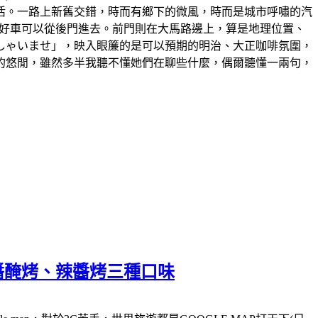
活。一路上新舊交錯，時而有鄉下的微風，時而是城市呼嘯的汽
停好車可以從後門進去。前門則在大馬路邊上，算是地理位置、
しゃいませ」，映入眼簾的是可以預期的明治、大正咖啡氛圍，
的悠閒，雖然多半我聽不懂她們在聊些什麼，偶爾聽懂一兩句，
醬醃烤、辣醬烤三種口味