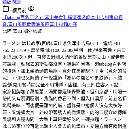
繼續閱讀
6個月前
【tabelog百名店之51-富山美食】橫濱家系総本山吉村家の直
系.富山風豚骨醬油風靡富山拉麵25載
北陸-富山
國外旅遊
ラーメン はじめ家(官網):富山県魚津市吉島67-1，電話:+81
765-23-1789，營業時間:11:00-22:00(星期一休)說來有趣，來日
本近200次，但一直沒去過國人熱門的景點黑部立山，或者應
該說我一點想去的衝動都沒有，結果卻因為一碗tabelog百名店
的拉麵，加上坐過頭的烏龍，意外在黑部駅下了車（意外的荒
涼），倒也又解鎖了一條鐵道「あいの風とやま鉄道」。結
論:避開用餐時間完全不用排隊，店裡只有三四位客人，點了
家系招牌加了萬能蒽，湯頭像是䐁骨醬油，但和京都、山陽一
帶的又有明顯區別，背脂的香看不到，但入口濃厚，前五名都
堪稱美味，而後便是難免的鹹，麵條是中捲個人沒有太多好
惡，叉燒頗大片，外皮帶著誘人的微煙燻，肉的口感介於傳統
叉燒和火腿肉間，大致上算是蠻好吃的一碗拉麵。ラーメン
はじめ家位於可能比較少人會去的魚津市，交通方面有兩個選