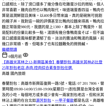
口感相比，除了滑口還多了幾分像在吃雞蛋沙拉的微粘，個人
非常喜歡，雞肉自然也以鴨肉取代，味道端蛋香四溢，鴨肉也
算是滋潤鮮甜且美味。以400多日幣來論，真的是碗無可挑剔
的親子丼，我對這一碗的評價甚至比鴨肉拉麵來得高。鴨肉拉
麵正常版是980元，我選的是上1380，基本上除了鴨蛋外，就
是配料的份量比較多一點。湯頭有幾分像鴨南蛮そば，但不論
是口感還是風味都更濃郁了些，淡淡的醬油和鴨湯的風韻，前
幾口非常順、香、但喝多了也有拉麵難免的微微鹹。
繼續閱讀
6個月前
【高雄米其林之12-新興區美食】春蘭割包.高雄米其林必比登
25年割包老店.赤肉.焢肉綜合素食割包任選.
高雄
國內旅遊
春蘭割包：高雄市新興區復興一路5號，電話: 07 201 7806，營
業時間:09:00-14:00/15:00-19:00(星期日一)割包算是台灣全省普
及的小吃，每個地方或多或少會有一兩家割包老店，但和米其
林沾上邊的在台北如
源芳割包
、
一甲子餐飲
都是名店。高雄唯