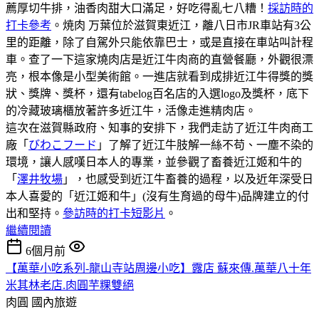
薦厚切牛排，油香肉甜大口滿足，好吃得亂七八糟！
採訪時的
打卡參考
。焼肉 万葉位於滋賀東近江，離八日市JR車站有3公
里的距離，除了自駕外只能依靠巴士，或是直接在車站叫計程
車。查了一下這家燒肉店是近江牛肉商的直營餐廳，外觀很漂
亮，根本像是小型美術館。一進店就看到成排近江牛得獎的獎
狀、獎牌、獎杯，還有tabelog百名店的入選logo及獎杯，底下
的冷藏玻璃櫃放著許多近江牛，活像走進精肉店。
這次在滋賀縣政府、知事的安排下，我們走訪了近江牛肉商工
廠「
びわこフード
」了解了近江牛肢解一絲不苟、一塵不染的
環境，讓人感嘆日本人的專業，並參觀了畜養近江姬和牛的
「
澤井牧場
」，也感受到近江牛畜養的過程，以及近年深受日
本人喜愛的「近江姬和牛」(沒有生育過的母牛)品牌建立的付
出和堅持。
參訪時的打卡短影片
。
繼續閱讀
6個月前
【萬華小吃系列-龍山寺站周邊小吃】露店 蘇來傳.萬華八十年
米其林老店.肉圓芋粿雙絕
肉圓
國內旅遊