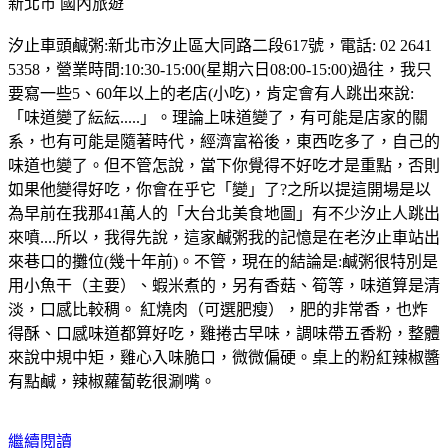
新北市
國內旅遊
汐止車頭鹹粥:新北市汐止區大同路二段617號，電話: 02 2641
5358，營業時間:10:30-15:00(星期六日08:00-15:00)過往，我只
要寫一些5、60年以上的老店(小吃)，肯定會有人跳出來說:
「味道變了紜紜.....」。理論上味道變了，有可能是店家的關
系，也有可能是隨著時代，經濟富裕後，東西吃多了，自己的
味道也變了。但不管怎說，當下你覺得不好吃才是重點，否則
如果他變得好吃，你會在乎它「變」了?之所以提這開場是以
為早前在我那41萬人的「大台北美食地圖」有不少汐止人跳出
來噴....所以，我得先說，這家鹹粥我的記憶是在老汐止車站出
來巷口的攤位(幾十年前)。不管，現在的結論是:鹹粥很特別是
用小魚干（主要）、蝦米煮的，另有香菇、筍等，味道算是清
淡，口感比較稠。 紅燒肉（可選肥瘦），肥的非常香，也炸
得酥、口感味道都算好吃，雞捲古早味，調味帶五香粉，整體
來說中規中矩，雞心入味脆口，微微偏硬。桌上的粉紅辣椒醬
有點鹹，辣椒蘿蔔乾很涮嘴。
繼續閱讀