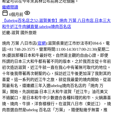
希望可以在今年米其林公布前將之吃個遍。
繼續閱讀
6個月前
【tabelog百名店之52-滋賀美食】焼肉 万葉 八日市店.日本三大
和牛近江牛肉舖直營.tabelog燒肉百名店
近畿-滋賀
國外旅遊
焼肉 万葉 八日市店(
官網
):滋賀県東近江市妙法寺町694-6，電
話:+81 748-20-3575，營業時間:11:00-14:30/17:00-21:30(星期二
休)要說那種日本和牛最好吃，自然是主觀的自由心證，即便
所謂的日本三大和牛都有著不同的版本，之於我而言從十年前
初次造訪滋賀，近江牛就一直在我心中有著無可取代的地位。
十年後我帶著再次朝聖的心，採訪近江牛後更加深了我對其的
喜愛。這一系列的近江牛之旅，就從我最愛的燒肉開始，從滋
賀最有名，還連續三年入選tabelog燒肉百名店的「焼肉 万
葉」開始。先說結論:日本三大和牛滋賀「近江牛」油花美又
不過膩口，是日本和牛中少數適合各種料理的和牛、火鍋壽喜
燒、燒肉、牛排，洋食樣様行。在滋賀八日市（東近江），燒
肉首選自然是tabelog 百名店「万葉」，隨便點幾乎無雷，推