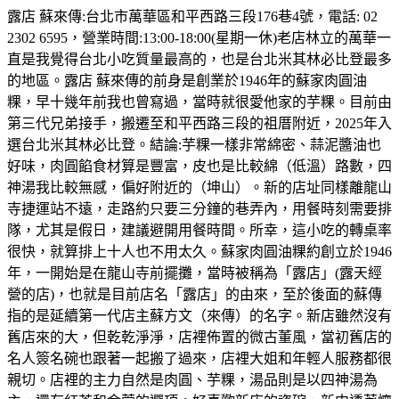
露店 蘇來傳:台北市萬華區和平西路三段176巷4號，電話: 02
2302 6595，營業時間:13:00-18:00(星期一休)老店林立的萬華一
直是我覺得台北小吃質量最高的，也是台北米其林必比登最多
的地區。露店 蘇來傳的前身是創業於1946年的蘇家肉圓油
粿，早十幾年前我也曾寫過，當時就很愛他家的芋粿。目前由
第三代兄弟接手，搬遷至和平西路三段的祖厝附近，2025年入
選台北米其林必比登。結論:芋粿一樣非常綿密、蒜泥醬油也
好味，肉圓餡食材算是豐富，皮也是比較綿（低溫）路數，四
神湯我比較無感，偏好附近的（坤山）。新的店址同樣離龍山
寺捷運站不遠，走路約只要三分鐘的巷弄內，用餐時刻需要排
隊，尤其是假日，建議避開用餐時間。所幸，這小吃的轉桌率
很快，就算排上十人也不用太久。蘇家肉圓油粿約創立於1946
年，一開始是在龍山寺前擺攤，當時被稱為「露店」(露天經
營的店)，也就是目前店名「露店」的由來，至於後面的蘇傳
指的是延續第一代店主蘇方文（來傳）的名字。新店雖然沒有
舊店來的大，但乾乾淨淨，店裡佈置的微古董風，當初舊店的
名人簽名碗也跟著一起搬了過來，店裡大姐和年輕人服務都很
親切。店裡的主力自然是肉圓、芋粿，湯品則是以四神湯為