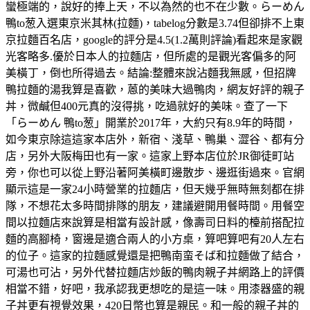
蠻極端的，說好的捧上天，不以為然的也不在少數。らーめん
鴨to葱入選東京米其林(拉麵)，tabelog分數是3.74但卻排不上東
京拉麵百名店，google的評分是4.5(1.2萬則評論)看起來是家觀
光客略多.優於日本人的拉麵店，但所處的是觀光客偏多的阿
美橫丁，倒也所得過去。結論:整體來說沾麵我無感，但招牌
鴨拉麵的湯我算是喜歡，蒽的美味大過鴨肉，網友好評的親子
丼，微鹹但400元真的沒得挑，吃過就好的美味。查了一下
「らーめん 鴨to葱」開業於2017年，大約只有8.9年的時間，
如今東京除這這家本店外，新宿、淺草、鴨巢、澀谷、都有分
店，另外大阪梅田也有一家。這家上野本店位於JR御徒町站
旁，你也可以從上野沿著阿美橫町邊散步、邊逛街過來。官網
顯示這是一家24小時營業的拉麵店，但天幾乎無時無刻都在排
隊，不想花太多時間排隊的朋友，建議避開用餐時間。用餐空
間以拉麵店來說算是相當有設計感，像壽司日料的檯前搭配拉
麵的高腳椅，窗邊是適合兩人的小方桌，算吧算吧有20人左右
的位子。這家的拉麵感覺還是把鴨南蛮そば和拉麵做了結合，
可湯也可沾，另外代替拉麵店炒飯的鴨肉親子丼網路上的評價
相當不錯，好吧，我承認我更想吃的是這一味。用漆器盛的親
子丼更有視覺效果，420日幣也算是親民。和一般的親子丼的