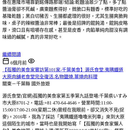
像在惠隆市場靠劉銘傳路那端?結論:乾麵油蒽少了點，多了點
醬油膏卻不死鹹，廣東麵煮得好，微脆口有麵香，標準好吃的
基隆乾麵；黑白切豬舌、生腸都處理的很好，尤其生腸爽脆夠
味，桌子的辣椒醬油非常棒；最後是招牌的餛飩湯，餛飩皮略
厚，滑口且有咀嚼存在感，甚至是皮香，肉餡單純肉甜沒有調
味過的鹹膩，真的非常好吃。
繼續閱讀
6個月前
【孤獨的美食家實訪第101家-千葉美食】源氏食堂.夷隅鐵道
大原肉舖老食堂完全復活.名物鹽燒.薑燒肉料理
關東－千葉縣
國外旅遊
源氏食堂(官網)孤獨的美食家第五季第九話登場:千葉県いすみ
市大原8701-2，電話:+81 470-64-4646，營業時間:11:00-
15:00/17:00-21:00(星期二休)曾經在我眼前，卻又消失不見(捉
麥)。2016年，我為了採訪「夷隅鐵道嚕嚕米列車」來到大原
這個陌生的城市，當時也是我開始寫「【孤獨的美食家懶人