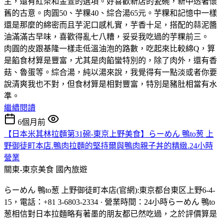
主，還有紅茶和金萱的選項。好喜歡新店的瓷碗，新中透著懷
舊的古意。肉圓50、芋粿40、綜合湯65元。芋粿和記憶中一樣
還是那麼的綿密而且芋泥口感札實，芋香十足，搭配的蒜泥醬
油滿滿古早味，喜歡得亂七八糟，妥妥我吃過的芋粿前三。
肉圓的皮跟基隆一樣走低溫油泡的路數，吃起來比較綿Q，算
是餡食材算是豐富，尤其是肉餡蠻特別的，除了肉外，還有香
菇、魯蛋等。綜合湯，純以湯來說，我覺得有一點淡或者你要
說清爽我也不對，但食材算是相對豐富，特別是豬肚相當有水
準。
繼續閱讀
6個月前
【日本米其林拉麵第31碗-東京上野美食】らーめん 鴨to葱 上
野御徒町本店.鴨肉拉麵的堅持爾與鴨肉親子丼的精緻.24小時
營業
關東-東京美食
國內旅遊
らーめん 鴨to葱 上野御徒町本店(官網):東京都台東区上野6-4-
15，電話：+81 3-6803-2334 · 營業時間：24小時らーめん 鴨to
葱相信對日本拉麵略有著墨的朋友都已然吃過，之於評價算是