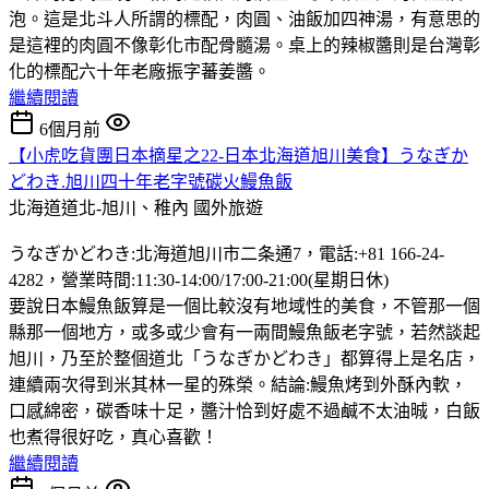
泡。這是北斗人所謂的標配，肉圓、油飯加四神湯，有意思的
是這裡的肉圓不像彰化市配骨髓湯。桌上的辣椒醬則是台灣彰
化的標配六十年老廠振字蕃姜醬。
繼續閱讀
6個月前
【小虎吃貨團日本摘星之22-日本北海道旭川美食】うなぎか
どわき.旭川四十年老字號碳火鰻魚飯
北海道道北-旭川、稚內
國外旅遊
うなぎかどわき:北海道旭川市二条通7，電話:+81 166-24-
4282，營業時間:11:30-14:00/17:00-21:00(星期日休)
要說日本鰻魚飯算是一個比較沒有地域性的美食，不管那一個
縣那一個地方，或多或少會有一兩間鰻魚飯老字號，若然談起
旭川，乃至於整個道北「うなぎかどわき」都算得上是名店，
連續兩次得到米其林一星的殊榮。結論:鰻魚烤到外酥內軟，
口感綿密，碳香味十足，醬汁恰到好處不過鹹不太油晠，白飯
也煮得很好吃，真心喜歡！
繼續閱讀