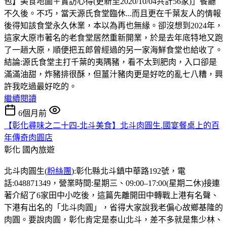
包】美食地圖＋實訪心得(更新至2020/10/04共計56家)」餐廳
不久後。不巧，當天源氏食堂臨休...而且更在千葉友人的情報
後得知該食堂永久休業，本以為再也無緣。卻沒想到2024年，
這家大原市著名的老食堂居然重新開業，於是去年底特地又跑
了一趟大原，順便把五郎曾經過的另一家海鮮食堂也給收了。
結論:源氏食堂主打千葉的夷隅豬，看不太到肥肉，入口卻是
滿滿油甜，炸豬排很酥，但薑汁豬肉更是好吃的亂七八糟，興
許我吃過最好吃的。
繼續閱讀
6個月前
【彰化尋味之二十四-北斗美食】北斗肉圓生.國宴餐桌上的百
年傳奇肉圓店
彰化
國內旅遊
北斗肉圓生(
粉絲團
):彰化縣北斗鎮中華路192號，電
話:048871349，營業時間:星期三、09:00–17:00(星期二休)接連
著介紹了6家田中小吃後，這篇先離開田中轉戰上港有名聲、
下港有出名的「北斗肉圓」，省得大家說我老偏心故鄉基隆的
肉圓。要說肉圓，彰化肯定是泰山北斗，差不多就是集少林、