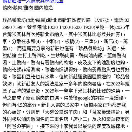
鴨新莊唯一入選米其林必比登
鴨肉/鵝肉/雞肉
國內旅遊
珍品餐飲坊(fb粉絲團):新北市新莊區復興路一段97號，電話:02
2990 7599，營業時間:10:30-14:00/16:00-19:30(星期一休)2025年
台灣米其林首次將新北市納入，其中米其林比必登共計有15
家，分散在永和(4)、中和(2)、板橋(2)、三重(2)、新店(3)、萬
里(1)，而這篇要分享的新莊也僅有「珍品餐飲坊」入選。先
說結論:主打土鴨四吃，生炒鴨肉羹、鴨肉滷肉飯、薑絲鴨肉
湯、土鴨肉。鴨肉有著鵝肉的軟嫩，皮及皮下的油甜度也夠，
鴨肉乾麵非常涮嘴，鴨油肉燥調得好，鴨肉羮帶點焦香也算好
喝，鴨蛋和豆乾也有水準。位於新莊運動園區週邊的「珍品餐
飲坊」就新莊友人的說法是家十多年的鴨肉老店，在2022年經
歷了品牌的變更後，2025年一舉拿下米其林必比登的殊榮，一
時之間成了新莊鴨肉的首選。得獎後google的評論一度爆漲，
但而有4.5的高分。新北入選的15家中，板橋兩家正巧都是我
的心頭好，分別是「大碗公當歸羊肉」和「葉家藥燉排骨」另
外同樣以滷肉飯聞名的三重名店「店小二」及永和樂華夜市的
「阿爸の芋圓」，接下來的十家我會以最快的速度攻城掠地，