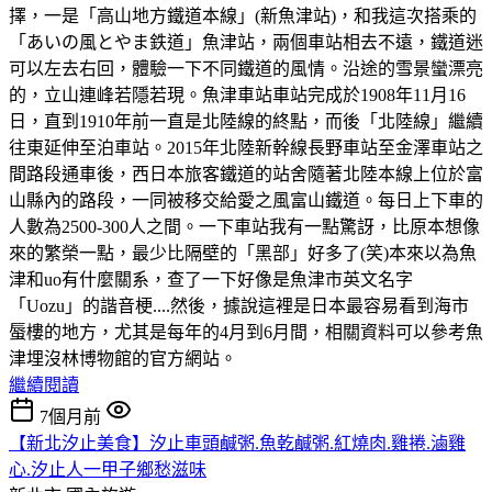
擇，一是「高山地方鐵道本線」(新魚津站)，和我這次搭乘的
「あいの風とやま鉄道」魚津站，兩個車站相去不遠，鐵道迷
可以左去右回，體驗一下不同鐵道的風情。沿途的雪景蠻漂亮
的，立山連峰若隱若現。魚津車站車站完成於1908年11月16
日，直到1910年前一直是北陸線的終點，而後「北陸線」繼續
往東延伸至泊車站。2015年北陸新幹線長野車站至金澤車站之
間路段通車後，西日本旅客鐵道的站舍隨著北陸本線上位於富
山縣內的路段，一同被移交給愛之風富山鐵道。每日上下車的
人數為2500-300人之間。一下車站我有一點驚訝，比原本想像
來的繁榮一點，最少比隔壁的「黑部」好多了(笑)本來以為魚
津和uo有什麼關系，查了一下好像是魚津市英文名字
「Uozu」的諧音梗....然後，據說這裡是日本最容易看到海市
蜃樓的地方，尤其是每年的4月到6月間，相關資料可以參考魚
津埋沒林博物館的官方網站。
繼續閱讀
7個月前
【新北汐止美食】汐止車頭鹹粥.魚乾鹹粥.紅燒肉.雞捲.滷雞
心.汐止人一甲子鄉愁滋味