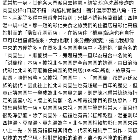
武當於一身，其他各大門派且去輸贏。結論:棕色先蒸後炸的
肉圓皮綿Q口感不錯，肉餡札實偏甜，醬汁濃厚帶著八角、花
生、蒜泥等多種中藥香非常特別；米糕不錯辣椒醬很鹹；四神
湯中規中矩。那一趟的彰化美食之旅我們的住宿店是彰化高鐵
站對面的「馥御花園酒店」，在飯店住了機車(飯店也有自行
車可以租借)騎過來，大約也就十來分鐘的距離，遠比我想像
中來的方便許多。在眾多北斗肉圓老店中，我們挑了最有名的
「肉圓生」。順便說一下，旁邊是我一直以為是台中名物的
「洪瑞珍」本店。據說北斗肉圓是全台肉圓的始源，由日治時
代彰化北斗的寺廟擔任桌頭的范萬居(1898年)所創，故事有一
點長，咱們省略。又據說「肉圓生」、「肉圓瑞」都是范氏家
族的後代。因此往上推北斗肉圓生也有超過一百年的歷史，但
真正讓肉圓生一舉成為北斗肉員之最，則是陳水扁當總統時指
定的國宴小吃。牆上的扁額、名人和電視節目的採訪照片，可
謂集榮耀於一店。以肉圓店來說，肉圓生算是相當大，而且也
很乾淨舒適。除了肉圓外，這裡也有買米糕和乾麵，湯品則以
四神湯、豆腐湯、貢丸湯為主。北斗肉圓相較於彰化肉圓來得
小上一點，外觀有指模是其特色，代表的是純手工製作，同樣
以炸的方式呈現，相對是較低的油溫，雖不似基隆的低溫油