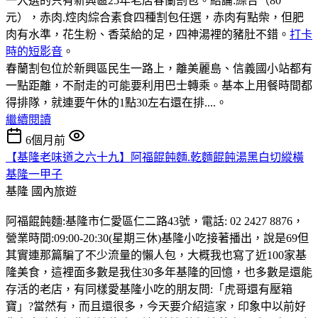
一入選的只有新興區25年老店春蘭割包。結論:綜合（80
元），赤肉.焢肉綜合素食四種割包任選，赤肉有點柴，但肥
肉有水準，花生粉、香菜給的足，四神湯裡的豬肚不錯。
打卡
時的短影音
。
春蘭割包位於新興區民生一路上，離美麗島、信義國小站都有
一點距離，不耐走的可能要利用巴士轉乘。基本上用餐時間都
得排隊，就連要午休的1點30左右還在排....。
繼續閱讀
6個月前
【基隆老味道之六十九】阿福餛飩麵.乾麵餛飩湯黑白切縱橫
基隆一甲子
基隆
國內旅遊
阿福餛飩麵:基隆市仁愛區仁二路43號，電話: 02 2427 8876，
營業時間:09:00-20:30(星期三休)基隆小吃接著播出，說是69但
其實連那篇騙了不少流量的懶人包，大概我也寫了近100家基
隆美食，這裡面多數是我住30多年基隆的回憶，也多數是還能
存活的老店，有同樣愛基隆小吃的朋友問:「虎哥還有壓箱
寶」?當然有，而且還很多，今天要介紹這家，印象中以前好