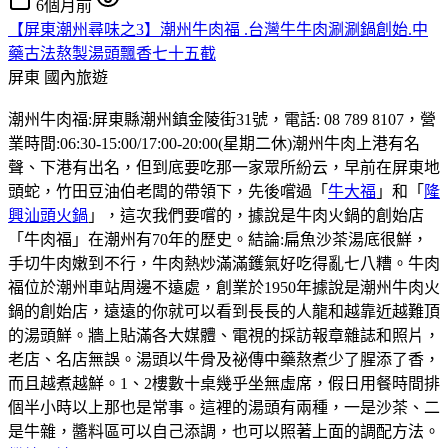
6個月前
【屏東潮州尋味之3】潮州牛肉福 .台灣牛牛肉涮涮鍋創始.中
藥古法熬製湯頭飄香七十五截
屏東
國內旅遊
潮州牛肉福:屏東縣潮州鎮金陵街31號，電話: 08 789 8107，營
業時間:06:30-15:00/17:00-20:00(星期二休)潮州牛肉上港有名
聲、下港有出名，但到底要吃那一家眾所紛云，早前在屏東地
頭蛇，竹田豆油伯老闆的帶領下，先後嚐過「
牛大福
」和「
隆
興汕頭火鍋
」，這次我們要嚐的，據說是牛肉火鍋的創始店
「牛肉福」在潮州有70年的歷史。結論:扁魚沙茶湯底很鮮，
手切牛肉嫩到不行，牛肉熱炒滿滿鑊氣好吃得亂七八糟。牛肉
福位於潮州車站周邊不遠處，創業於1950年據說是潮州牛肉火
鍋的創始店，遠遠的你就可以看到長長的人龍和越靠近越難頂
的湯頭鮮。牆上貼滿各大媒體、電視的採訪報章雜誌和照片，
老店、名店無誤。湯頭以牛骨及祕傳中藥熬煮少了腥添了香，
而且越煮越鮮。1、2樓數十桌幾乎坐無虛席，假日用餐時間排
個半小時以上那也是常事。這裡的湯頭有兩種，一是沙茶、二
是牛雜，醬料區可以自己添調，也可以照著上面的調配方法。