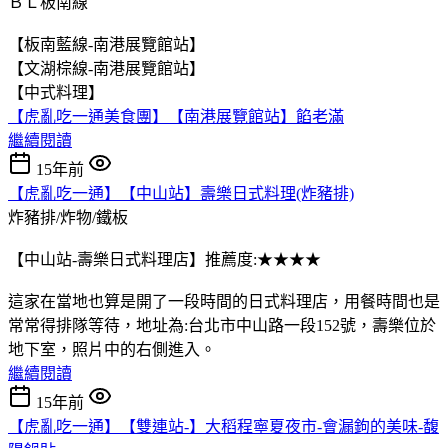
ＢＬ板南線
【板南藍線-南港展覽館站】
【文湖棕線-南港展覽館站】
【中式料理】
【虎亂吃一通美食團】【南港展覽館站】餡老滿
繼續閱讀
15年前
【虎亂吃一通】【中山站】壽樂日式料理(炸豬排)
炸豬排/炸物/鐵板
【中山站-壽樂日式料理店】推薦度:★★★★
這家在當地也算是開了一段時間的日式料理店，用餐時間也是
常常得排隊等待，地址為:台北市中山路一段152號，壽樂位於
地下室，照片中的右側進入。
繼續閱讀
15年前
【虎亂吃一通】【雙連站-】大稻程寧夏夜市-會漏鉤的美味-馥