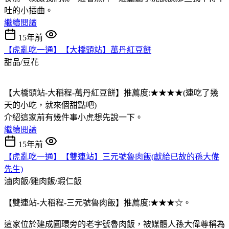
吐的小插曲。
繼續閱讀
15年前
【虎亂吃一通】【大橋頭站】萬丹紅豆餅
甜品/豆花
【大橋頭站-大稻程-萬丹紅豆餅】推薦度:★★★★(連吃了幾
天的小吃，就來個甜點吧)
介紹這家前有幾件事小虎想先說一下。
繼續閱讀
15年前
【虎亂吃一通】【雙連站】三元號魯肉飯(獻給已故的孫大偉
先生)
滷肉飯/雞肉飯/蝦仁飯
【雙連站-大稻程-三元號魯肉飯】推薦度:★★★☆。
這家位於建成圓環旁的老字號魯肉飯，被媒體人孫大偉尊稱為