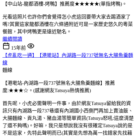
【中山站-龍都酒樓-烤鴨】推薦度★★★★★(單指烤鴨)。
光看這照片也許你們會覺得怎小虎這回要帶大家去踢酒家了
嗎?其實這家龍都酒樓在六條通附近可是一家歷史悠久的粵菜
餐館，其中烤鴨更是遠近馳名。
繼續閱讀
15年前
【虎亂吃一通】【港墘站】內湖路一段737號無名大腸魚羹麵
線
麵線
【港墘站-內湖路一段737號無名大腸魚羹麵線】推薦
度:★★★☆。(感謝網友Tatsuya熱情推薦)
首先呢，小虎必需聲明一件事，由於網友Tatsuya留給我的資
訊只有內湖路一段737巷還有內湖國小西側門再加上賣油飯、
大腸麵線、貢丸湯、豬血湯等簡單資訊(Tatsuya怒吼:這麼清楚
了還不夠嗎)。好嘛，我只是想說我沒有很確定Tatsuya說的是
不是這家，先特此聲明而已(其實是先想為萬一找錯家先找藉