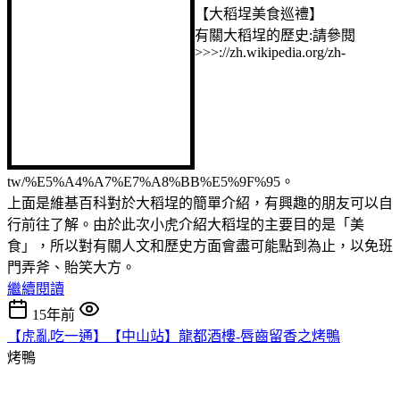
【大稻埕美食巡禮】
有關大稻埕的歷史:請參閱
>>>://zh.wikipedia.org/zh-
tw/%E5%A4%A7%E7%A8%BB%E5%9F%95。
上面是維基百科對於大稻埕的簡單介紹，有興趣的朋友可以自
行前往了解。由於此次小虎介紹大稻埕的主要目的是「美
食」，所以對有關人文和歷史方面會盡可能點到為止，以免班
門弄斧、貽笑大方。
繼續閱讀
15年前
【虎亂吃一通】【中山站】龍都酒樓-唇齒留香之烤鴨
烤鴨