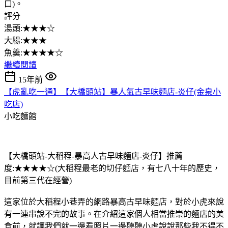
口)。
評分
湯頭:★★★☆
大腸:★★★
魚羹:★★★★☆
繼續閱讀
15年前
【虎亂吃一通】【大橋頭站】暴人氣古早味麵店-炎仔(金泉小
吃店)
小吃麵館
【大橋頭站-大稻程-暴高人古早味麵店-炎仔】推薦
度:★★★★☆(大稻程最老的切仔麵店，有七八十年的歷史，
目前第三代在經營)
這家位於大稻程小巷弄的網路暴高古早味麵店，對於小虎來說
有一連串說不完的故事。在介紹這家個人相當推崇的麵店的美
食前，就讓我們就一邊看照片一邊聽聽小虎說說那些我不得不