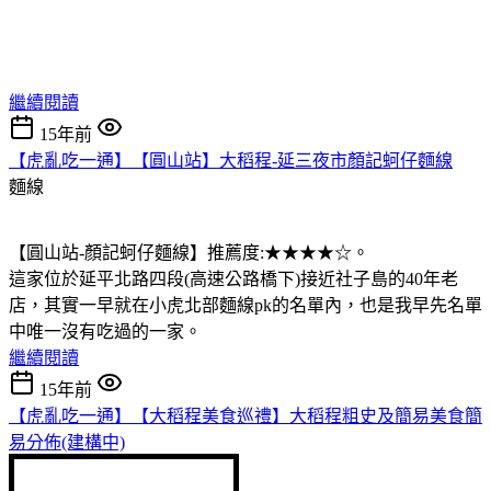
繼續閱讀
15年前
【虎亂吃一通】【圓山站】大稻程-延三夜市顏記蚵仔麵線
麵線
【圓山站-顏記蚵仔麵線】推薦度:★★★★☆。
這家位於延平北路四段(高速公路橋下)接近社子島的40年老
店，其實一早就在小虎北部麵線pk的名單內，也是我早先名單
中唯一沒有吃過的一家。
繼續閱讀
15年前
【虎亂吃一通】【大稻程美食巡禮】大稻程粗史及簡易美食簡
易分佈(建構中)