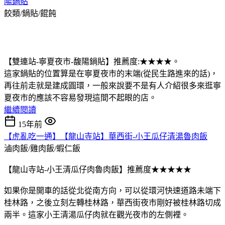
陽鍋貼
餃類/鍋貼/餛飩
【雙連站-寧夏夜市-馥陽鍋貼】推薦度:★★★★。
這家鍋貼的位置算是在寧夏夜市的末端(從民生路進來的話)，
再往前走就是建成圓環，一般來說要不是有人介紹很多來逛寧
夏夜市的應該不容易發現這間不起眼的店。
繼續閱讀
15年前
【虎亂吃一通】【龍山寺站】華西街-小王瓜仔清湯魯肉飯
滷肉飯/雞肉飯/蝦仁飯
【龍山寺站-小王清瓜仔肉魯肉飯】推薦度★★★★★
如果你是開車的話從北從南方向，可以從環河快速道路未端下
桂林路，之後立刻左轉桂林路，華西街夜市剛好被桂林路切成
兩半。這家小王清湯瓜仔肉就在觀光夜市的左側裡。