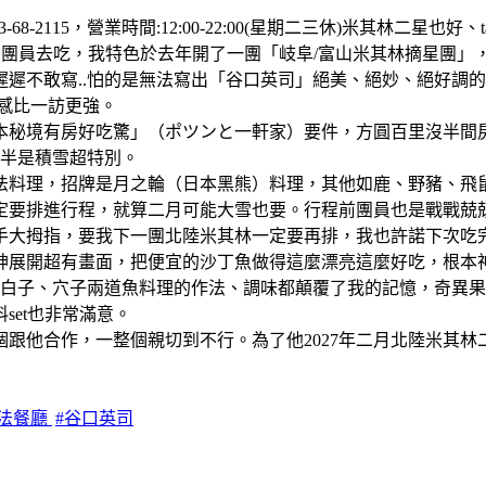
3-68-2115，營業時間:12:00-22:00(星期二三休)米其林二星
團員去吃，我特色於去年開了一團「岐阜/富山米其林摘星團」，
遲不敢寫..怕的是無法寫出「谷口英司」絕美、絕妙、絕好調
感比一訪更強。
日本秘境有房好吃驚」（ポツンと一軒家）要件，方圓百里沒半
一半是積雪超特別。
法料理，招牌是月之輪（日本黑熊）料理，其他如鹿、野豬、飛
定要排進行程，就算二月可能大雪也要。行程前團員也是戰戰兢
手大拇指，要我下一團北陸米其林一定要再排，我也許諾下次吃
神展開超有畫面，把便宜的沙丁魚做得這麼漂亮這麼好吃，根本
，白子、穴子兩道魚料理的作法、調味都顛覆了我的記憶，奇異
et也非常滿意。
跟他合作，一整個親切到不行。為了他2027年二月北陸米其林
日法餐廳
#谷口英司