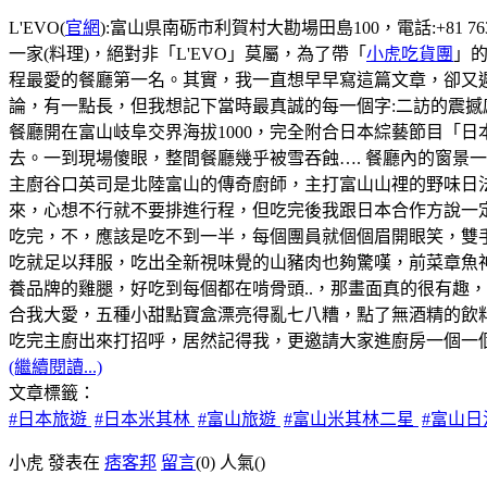
L'EVO(
官網
):富山県南砺市利賀村大勘場田島100，電話:+81 76
一家(料理)，絕對非「L'EVO」莫屬，為了帶「
小虎吃貨團
」的
程最愛的餐廳第一名。其實，我一直想早早寫這篇文章，卻又遲
論，有一點長，但我想記下當時最真誠的每一個字:二訪的震撼
餐廳開在富山岐阜交界海拔1000，完全附合日本綜藝節目「
去。一到現場傻眼，整間餐廳幾乎被雪吞蝕…. 餐廳內的窗景
主廚谷口英司是北陸富山的傳奇廚師，主打富山山𥚃的野味日
來，心想不行就不要排進行程，但吃完後我跟日本合作方說一
吃完，不，應該是吃不到一半，每個團員就個個眉開眼笑，雙
吃就足以拜服，吃出全新視味覺的山豬肉也夠驚嘆，前菜章魚
養品牌的雞腿，好吃到每個都在啃骨頭..，那畫面真的很有趣
合我大愛，五種小甜點寶盒漂亮得亂七八糟，點了無酒精的飲料s
吃完主廚出來打招呼，居然記得我，更邀請大家進廚房一個一個
(繼續閱讀...)
文章標籤：
#日本旅遊
#日本米其林
#富山旅遊
#富山米其林二星
#富山
小虎 發表在
痞客邦
留言
(0)
人氣(
)