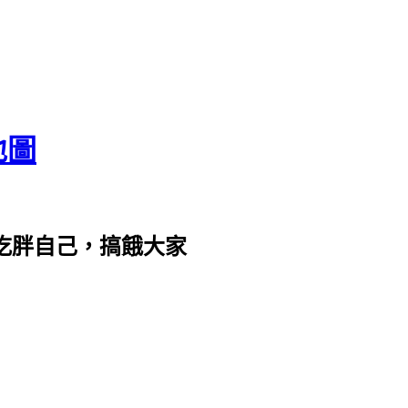
地圖
com。吃胖自己，搞餓大家