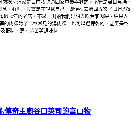
一份肉粿。這家是目前我吃過四家中最喜歡的，不管是虱目魚湯、
念。好吧，其實是在說我自己，即便都去過四五次了...所以按
在地超過50年的老店，不過一開始我們是想去吃葉家肉粿，結果人
..。這裡的肉粿除了比較常見的湯肉粿，也可以選擇乾的，甚至是乾
湯及配料、蔥、蒜苗等調味料。
餐.傳奇主廚谷口英司的富山物