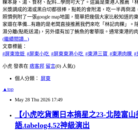
粿本身、湯、食材、配料...學問可大了。這篇是東港人推薦
米漿調成的湯或黑白切都很棒，點乾的會附湯，吃一半再倒湯
照慣例附了一張google map地圖，簡單把幾個大家比較知
家還在準備...有趣的是老闆直接推薦我們來吃「林記肉粿」。除了
濕分離(點乾送湯)，另外還有加了鮪魚的奢華版。通常東港的
(繼續閱讀...)
文章標籤：
#屏東旅遊
#屏東小吃
#屏東東港小吃
#東港三寶
#東港肉粿
小虎 發表在
痞客邦
留言
(0)
人氣(
)
個人分類：
屏東
▲top
May
28
Thu
2026
17:49
【小虎吃貨團日本摘星之23-北陸富山
語.tabelog4.52神級演出