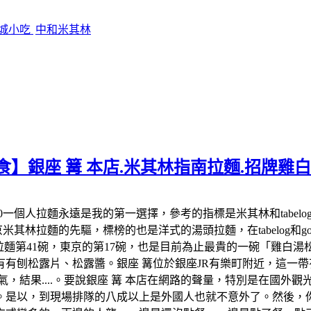
影城小吃
中和米其林
食】銀座 篝 本店.米其林指南拉麵.招牌雞
:00-22:00一個人拉麵永遠是我的第一選擇，參考的指標是米其林和
米其林拉麵的先驅，標榜的也是洋式的湯頭拉麵，在tabelog和google 
米其林拉麵第41碗，東京的第17碗，也是目前為止最貴的一碗「雞
有刨松露片、松露醬。銀座 篝位於銀座JR有樂町附近，這一帶有
氣，結果....。要說銀座 篝 本店在網路的聲量，特別是在國外
。是以，到現場排隊的八成以上是外國人也就不意外了。然後，