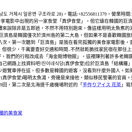
 거제시 일운면 구조라로 28)，電話:+82556811379，營業時
享電影中出現的另一家食堂「真伊食堂」，但它遠在韓國的巨濟島
體來說除非是五郎迷，不然不用特別跑來，像這樣用明太魚煮的
..。巨濟島是韓國僅次於濟州島的第二大島，但如果不是喜歡韓國
次。第一次聽到「巨濟島」是我在看完孤獨的美食家電影後，查詢這
巴士是有，但很少，千萬要查好交通和時間..不然就乾脆找家民宿在
天天氣好，我們的行程改成去「海金剛博物館」，這裡陳列著許多老
己網路上找資料吧!진이네식당(真伊食堂)位於巨濟島「結構羅
少遊覽車停在這，但多數是韓國的遊客，沒看到什麼外國人。如
(真伊食堂)喝明太魚湯，旁邊是來接他，類似移民警署的官員
59回，第二次是北海道千歲機場附近的「
手作りアイス 花茶
」寫
孤獨的美食家