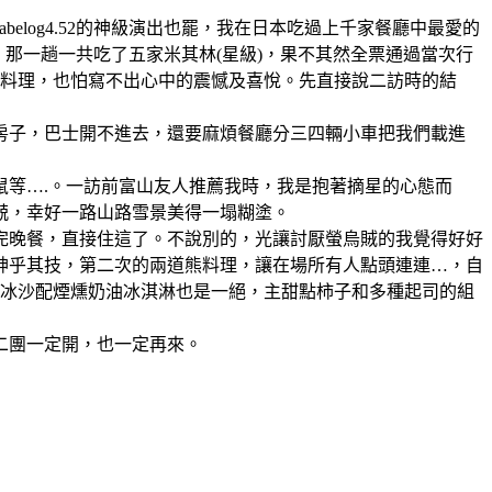
也好、tabelog4.52的神級演出也罷，我在日本吃過上千家餐廳中最愛的
那一趟一共吃了五家米其林(星級)，果不其然全票通過當次行
的料理，也怕寫不出心中的震憾及喜悅。先直接說二訪時的結
間房子，巴士開不進去，還要麻煩餐廳分三四輛小車把我們載進
鼠等….。一訪前富山友人推薦我時，我是抱著摘星的心態而
兢，幸好一路山路雪景美得一塌糊塗。
完晚餐，直接住這了。不說別的，光讓討厭螢烏賊的我覺得好好
神乎其技，第二次的兩道熊料理，讓在場所有人點頭連連…，自
果冰沙配煙燻奶油冰淇淋也是一絕，主甜點柿子和多種起司的組
二團一定開，也一定再來。