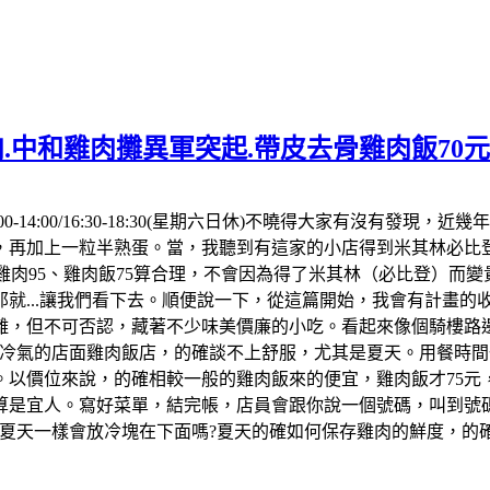
.中和雞肉攤異軍突起.帶皮去骨雞肉飯70
00-14:00/16:30-18:30(星期六日休)不曉得大家有沒有
，再加上一粒半熟蛋。當，我聽到有這家的小店得到米其林必比登
點雞肉95、雞肉飯75算合理，不會因為得了米其林（必比登）而
就...讓我們看下去。順便說一下，從這篇開始，我會有計畫
離，但不可否認，藏著不少味美價廉的小吃。看起來像個騎樓路
冷氣的店面雞肉飯店，的確談不上舒服，尤其是夏天。用餐時間一
以價位來說，的確相較一般的雞肉飯來的便宜，雞肉飯才75元
算是宜人。寫好菜單，結完帳，店員會跟你說一個號碼，叫到號碼
但夏天一樣會放冷塊在下面嗎?夏天的確如何保存雞肉的鮮度，的