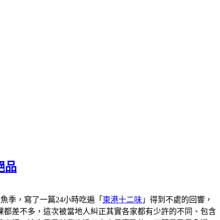
絕品
港黑鮪魚季，寫了一篇24小時吃遍「
東港十二味
」得到不處的回響，
粿都差不多，這次被當地人糾正其實各家都有少許的不同、包含