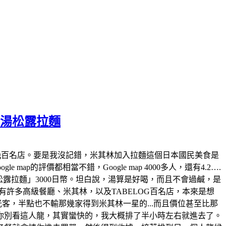
白湯松露拉麵
tabelog百名店。要是我沒記錯，米其林加入拉麵這個日本國民美食是
map的評價都相當不錯，Google map 4000多人，還有4.2….
白湯松露拉麵」3000日幣。坦白說，湯算是好喝，而且不會過鹹，是
許多高級餐廳、米其林，以及TABELOG百名店，本來是想
觀光客，半點也不輸那幾家得到米其林一星的...而且價位甚至比那
你別看這人龍，其實蠻快的，我大概排了半小時左右就進去了。