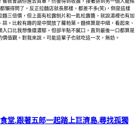
了餐就會請你進去買單，然後得到收據，接著排到另一個人龍候
都懶得問了，反正拉麵店就長那樣，都差不多(笑)，倒是這樣
的拉麵三倍價，但上面有松露刨片和一匙松露醬，就說湯裡也有加
、蒜。比較有趣的是中間放了蘿勃葉。麵條算是中細，看起來、
頭入口比我想像還濃郁，但卻半點不膩口，直到最後一口都算是
人的價值觀。對我來說，可能這輩子也就吃這一次，無妨。
年食堂.跟著五郎一起踏上巨濟島.尋找孤獨