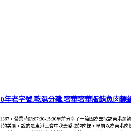
50年老字號.乾濕分離.奢華奢華版鮪魚肉粿
1367，營業時間:07:30-15:30早前分享了一篇因為去採訪東
港的美食，說的是東港三寶中我最愛吃的肉粿，早前以為東港肉