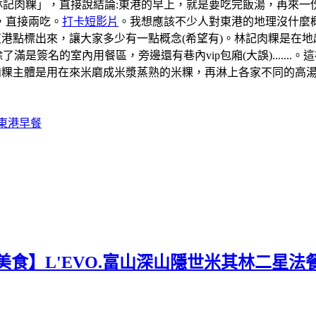
「林記肉粿」，直接說結論:東港的早上，就是要吃完飯湯，再來
，直接兩吃。
打卡短影片
。我想應該不少人對東港的地理沒什麼概
道的東港點標出來，讓大家多少有一點概念(希望有)。林記肉粿是
滿是簽名的室內用餐區，旁邊還有巷內vip包廂(大誤).....
肉粿主體是用在來米磨成米漿蒸熟的米粿，再淋上各家不同的高
#東港早餐
美食】L'EVO.富山深山隱世米其林二星法