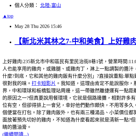
個人分類：
北陸-富山
▲top
May
28
Thu
2026
15:46
【新北米其林之7-中和美食】上好雞肉
上好雞肉:235新北市中和區民有里民治街8巷1號，營業時間:11:
人也能享用的雞肉，或雞腿、或雞肉丁，淋上一點調製的醬汁
什麼?到底，它和其他的雞肉飯有什麼分別」?直接說重點:單
很對我的味。
打卡短影片
。我知道，這理由肯定不能說服你，那
界，中和環球和板橋監理站周邊，這一帶雖然離捷運有一點距
的原因之一?但真要說用餐環境，它就是個路邊攤，相對許多有
位有空，但卻得排上一會兒，幸好他們動作頗快，不用等多久。
個便當在打包。除了雞肉飯外，也有兩三種湯品、小菜價位都
面放著預先切好的雞肉，不知道為什麼看起來就是清新一點?
睛的醬油膏。
(繼續閱讀...)