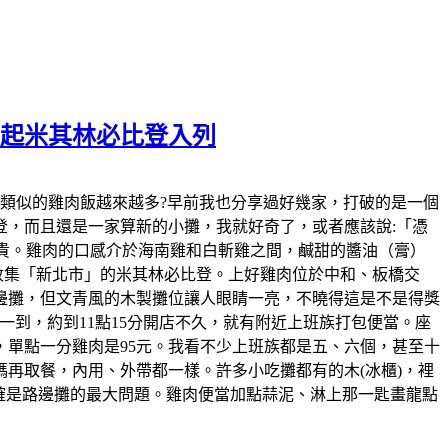
元起米其林必比登入列
發現，近幾年類似的雞肉飯越來越多?早前我也分享過好幾家，打破的是一個
，而且還是一家算新的小攤，我就好奇了，或者應該說:「憑
變貴。雞肉的口感介於海南雞和白斬雞之間，鹹甜的醬油（膏）
的收集「新北市」的米其林必比登。上好雞肉位於中和、板橋交
邊攤，但文青風的木製攤位讓人眼睛一亮，不曉得這是不是得獎
到，約到11點15分開店不久，就有附近上班族打包便當。座
，單點一分雞肉是95元。我看不少上班族都是五、六個，甚至十
再取餐，內用、外帶都一樣。許多小吃攤都有的木(冰櫃)，裡
確是路邊攤的最大問題。雞肉便當加點蒜泥、淋上那一匙畫龍點