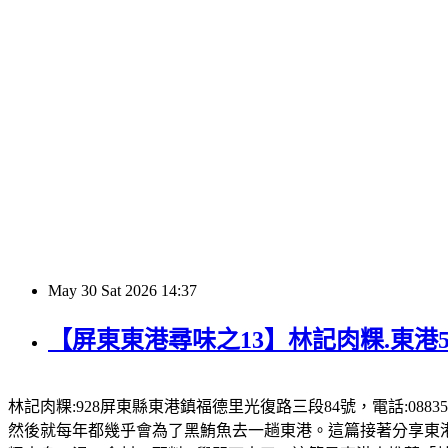
May
30
Sat
2026
14:37
【屏東東港尋味之13】林記肉粿.東港
林記肉粿:928屏東縣東港鎮福德里光復路三段84號，電話:08835
然後就每年都幾乎會為了黑鮪魚去一趟東港。這篇接著分享東