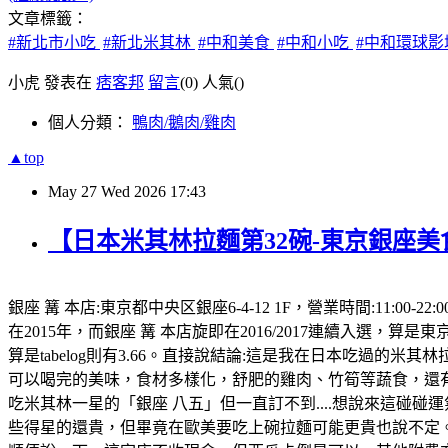
文章標籤：
#新北市小吃
#新北米其林
#中和美食
#中和小吃
#中和環球
小虎 發表在
痞客邦
留言
(0)
人氣(
)
個人分類：
鴨肉/鵝肉/雞肉
▲top
May
27
Wed
2026
17:43
【日本米其林拉麵第32碗-東京銀座美
銀座 篝 本店:東京都中央区銀座6-4-12 1F，營業時間:11
在2015年，而銀座 篝 本店旋即在2016/2017連續入選，算是東京
算是tabelog則有3.66。直接說結論:這是我在日本吃過的
可以喝完的美味，食材多樣化，舒肥的雞肉、竹筍等蔬食，還有
吃米其林一星的「銀座 八五」但一直訂不到....想說來這碰碰運
些得星的還貴，但畢竟在歐美要吃上碗拉麵可能更貴也說不定