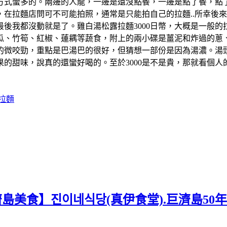
方式蠻多的。兩邊的人龍，一邊是還沒點餐，一邊是點了餐，點
在拉麵店問可不可能拍照，通常是只能拍自己的拉麵..所幸後來
後我都沒動就是了。雞白湯松露拉麵3000日幣，大概是一般
瓜、竹筍、紅椒、蓮耦等蔬食，附上的兩小碟是薑泥和炸過的蔥
的微咬勁，重點是巴湯巴的很好，但猜想一部份是因為湯濃。湯
的甜味，說真的還蠻好喝的。至於3000是不是貴，那就看個
拉麵
濟島美食】진이네식당(真伊食堂).巨濟島50