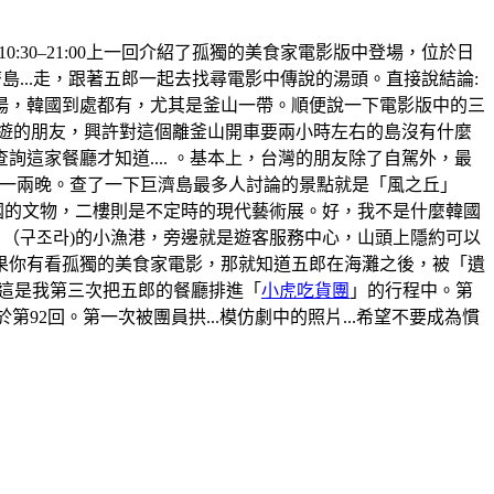
間:10:30–21:00上一回介紹了孤獨的美食家電影版中登場，位於日
...走，跟著五郎一起去找尋電影中傳說的湯頭。直接說結論:
湯，韓國到處都有，尤其是釜山一帶。順便說一下電影版中的三
旅遊的朋友，興許對這個離釜山開車要兩小時左右的島沒有什麼
家餐廳才知道.... 。基本上，台灣的朋友除了自駕外，最
那住上一兩晚。查了一下巨濟島最多人討論的景點就是「風之丘」
韓國的文物，二樓則是不定時的現代藝術展。好，我不是什麼韓國
」（구조라)的小漁港，旁邊就是遊客服務中心，山頭上隱約可以
果你有看孤獨的美食家電影，那就知道五郎在海灘之後，被「遺
。這是我第三次把五郎的餐廳排進「
小虎吃貨團
」的行程中。第
於第92回。第一次被團員拱...模仿劇中的照片...希望不要成為慣