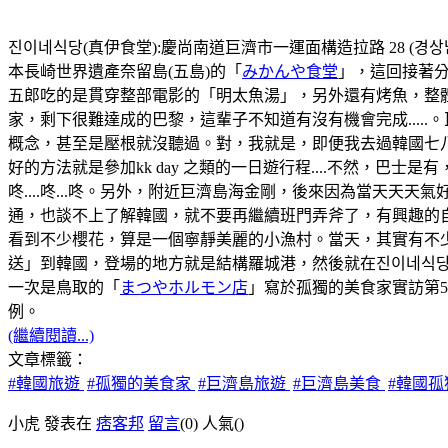
진이네식당(真伊食堂):慶尚南道巨濟市一運面構造拉路 28 (경상남도
本長崎世界遺產奈留島(五島)的「
みかんや食堂
」，這回接著分
五郎吃的是貫穿整部電影的「明太魚湯」，另外還有烤魚，整
家，剩下很難達成的巴黎，這輩子不知道有沒有機會完成...
概念，甚至是壓根就沒聽過。對，我就是，即便我去過韓國七八
好的方法就是參加kk day 之類的一日遊行程....不然，
咚....咚...咚。另外，附近巨濟島海金剛，後來因為當天
通，也談不上了解韓國，就不要再繼續班門弄斧了，有興趣的自
看到不少櫻花，算是一個寧靜美麗的小漁村。當天，其實有不
送」到韓國，登場的地方就是結構羅城港，然後就在진이네식당
一次是鳥取的「
まつやホルモン店
」寫於孤獨的美食家實訪第
例。
(繼續閱讀...)
文章標籤：
#韓國旅遊
#孤獨的美食家
#巨濟島旅遊
#巨濟島美食
#韓國
小虎 發表在
痞客邦
留言
(0)
人氣(
)