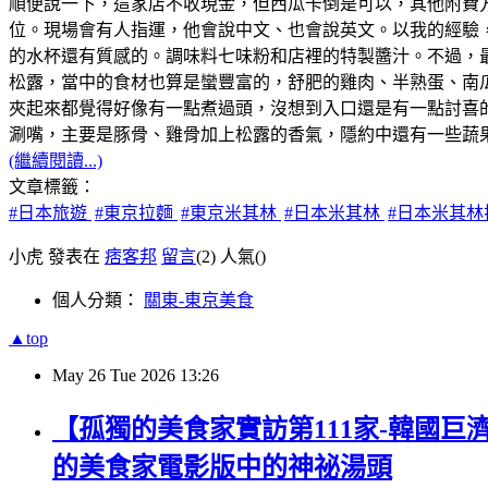
順便說一下，這家店不收現金，但西瓜卡倒是可以，其他附費
位。現場會有人指運，他會說中文、也會說英文。以我的經驗，
的水杯還有質感的。調味料七味粉和店裡的特製醬汁。不過，最
松露，當中的食材也算是蠻豐富的，舒肥的雞肉、半熟蛋、南
夾起來都覺得好像有一點煮過頭，沒想到入口還是有一點討喜
涮嘴，主要是豚骨、雞骨加上松露的香氣，隱約中還有一些蔬果
(繼續閱讀...)
文章標籤：
#日本旅遊
#東京拉麵
#東京米其林
#日本米其林
#日本米其林
小虎 發表在
痞客邦
留言
(2)
人氣(
)
個人分類：
關東-東京美食
▲top
May
26
Tue
2026
13:26
【孤獨的美食家實訪第111家-韓國巨
的美食家電影版中的神祕湯頭