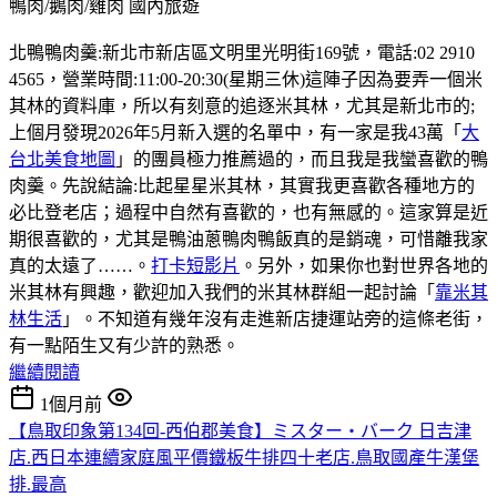
鴨肉/鵝肉/雞肉
國內旅遊
北鴨鴨肉羹:新北市新店區文明里光明街169號，電話:02 2910
4565，營業時間:11:00-20:30(星期三休)這陣子因為要弄一個米
其林的資料庫，所以有刻意的追逐米其林，尤其是新北市的;
上個月發現2026年5月新入選的名單中，有一家是我43萬「
大
台北美食地圖
」的團員極力推薦過的，而且我是我蠻喜歡的鴨
肉羹。先說結論:比起星星米其林，其實我更喜歡各種地方的
必比登老店；過程中自然有喜歡的，也有無感的。這家算是近
期很喜歡的，尤其是鴨油蔥鴨肉鴨飯真的是銷魂，可惜離我家
真的太遠了……。
打卡短影片
。另外，如果你也對世界各地的
米其林有興趣，歡迎加入我們的米其林群組一起討論「
靠米其
林生活
」。不知道有幾年沒有走進新店捷運站旁的這條老街，
有一點陌生又有少許的熟悉。
繼續閱讀
1個月前
【鳥取印象第134回-西伯郡美食】ミスター・バーク 日吉津
店.西日本連續家庭風平價鐵板牛排四十老店.鳥取國產牛漢堡
排.最高