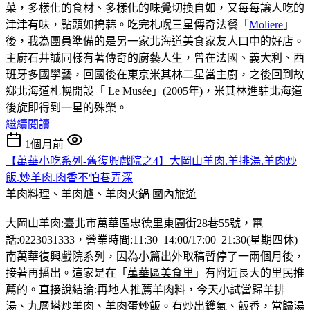
菜，多樣化的食材、多樣化的味覺切換自如，又每每讓人吃的
津津有味，點頭如搗蒜。吃完札幌三星傳奇法餐「
Moliere
」
後，我為團員準備的是另一家北海道美食家友人口中的好店。
主廚石井誠同樣有著傳奇的廚藝人生，曾在法國、義大利、西
班牙多國學藝，回國後在東京米其林二星當主廚，之後回到故
鄉北海道札幌開設「 Le Musée」(2005年)，米其林進駐北海道
後旋即得到一星的殊榮。
繼續閱讀
1個月前
【萬華小吃系列-舊復興戲院之4】大岡山羊肉.羊排湯.羊肉炒
飯.炒羊肉.肉香不怕巷弄深
羊肉料理、羊肉爐、羊肉火鍋
國內旅遊
大岡山羊肉:臺北市萬華區忠德里東園街28巷55號，電
話:0223031333，營業時間:11:30–14:00/17:00–21:30(星期四休)
南萬華復興戲院系列，因為小篇出外取稿暫停了一兩個月後，
接著再播出。這家是在「
萬華區美食里
」有附近長大的里民推
薦的。直接說結論:再地人推薦羊肉料，今天小試當歸羊排
湯、九層塔炒羊肉、羊肉蛋炒飯。有炒出鑊氣、飯香，當歸湯