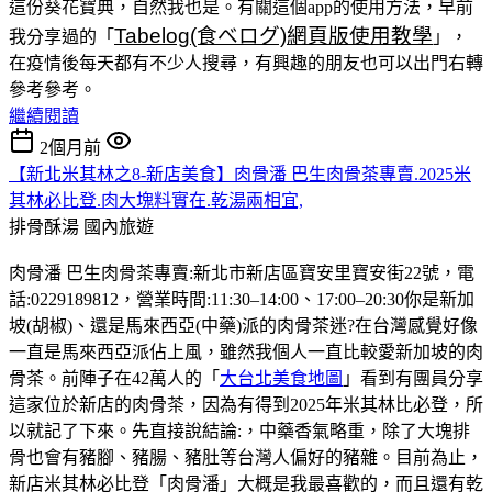
這份葵花寶典，自然我也是。有關這個app的使用方法，早前
Tabelog(食べログ)網頁版使用教學
我分享過的「
」，
在疫情後每天都有不少人搜尋，有興趣的朋友也可以出門右轉
參考參考。
繼續閱讀
2個月前
【新北米其林之8-新店美食】肉骨潘 巴生肉骨茶專賣.2025米
其林必比登.肉大塊料實在.乾湯兩相宜,
排骨酥湯
國內旅遊
肉骨潘 巴生肉骨茶專賣:新北市新店區寶安里寶安街22號，電
話:0229189812，營業時間:11:30–14:00、17:00–20:30你是新加
坡(胡椒)、還是馬來西亞(中藥)派的肉骨茶迷?在台灣感覺好像
一直是馬來西亞派佔上風，雖然我個人一直比較愛新加坡的肉
骨茶。前陣子在42萬人的「
大台北美食地圖
」看到有團員分享
這家位於新店的肉骨茶，因為有得到2025年米其林比必登，所
以就記了下來。先直接說結論:，中藥香氣略重，除了大塊排
骨也會有豬腳、豬腸、豬肚等台灣人偏好的豬雜。目前為止，
新店米其林必比登「肉骨潘」大概是我最喜歡的，而且還有乾