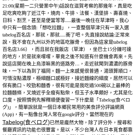
21:00(星期一二只營業中午)話說在滋賀考察的那幾年，真是吃
足吃爽吃夠了近江牛，燒肉、牛排、法餐、漢堡排、壽喜燒、
日料、割烹，甚至是便當等等.....最後一晚住在草津時，我心
中只有一個念頭:「想吃拉麵」，一查整個草津只有一家入選
tabelog百名店，那就，那就.....衝了吧。先直接說結論:正常來
說，我不會在九州以外的地區吃䐁骨，但因為這家是tabelog
百名店3.66），而且就在我飯店（草津），坐巴士15分鐘可達
的地方，於是就來嚐嚐，畢竟之後不知道有什麼機會再來。先
說這店開在晚上烏漆嘛黑的道路旁…，走近就聞到濃濃的豚骨
味，一下以為到了福岡。麵一上來感覺很普通，湯頭算順口，
可惜沒點濃厚，極細麵口感極好，接近麵線的細度，居然可以
保有脆口、咬勁和麵香，很有可能是我吃過500碗以上最棒的
拉麵麵條，叉燒近乎全瘦有點柴，但玉子水準頗好，尤其是化
口度。按照慣例先解釋順便復習一下什麼是「Tabelog(食べロ
グ)」，簡單說就是一個日本鄉民常用的美食評分評論網頁
(App)，有一點像台灣人常在google評分。當然現在的
Tabelog(食べログ)
已然是龐然大物，除了評分外，搜尋和
餐廳資訊的功能也很豐富。是以，不少台灣人在日本覓食都靠