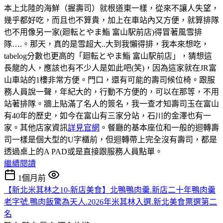
本上北陸的海鮮（握壽司）就根道東一樣，從來不讓人失望，
幾乎都好吃，而且也不算貴，加上在車站內又方便，就算排隊
也不用像另一家(廻転とやま鮨 富山駅前店)得冒著風雪排
隊….。那天，真的是雪超大..大到我懶得排，我本來想吃，
tabelog分數也更高的「廻転とやま鮨 富山駅前店」，猜想這
長龍的人，應該也有不少人是如此吧(笑)，因為這家就在JR富
山車站的1樓非常方便。門口，還有可能的壽司候位椅。跟服
務人員說一聲，年紀大的，行動不方便的，可以在那等，不用
站著排隊。牆上貼滿了名人的簽名，我一查才知壽司玉在富山
有40年的歷史，如今在富山有三家分站，石川的金澤也有一
家。其他店家資訊
詳見官網
。餐廳的基本座位和一般的迴轉壽
司一樣是個大型的U字櫃前，但迴轉帶上完全沒有壽司，都是
透過桌上的A PAD或是直接跟服務人員點單。
繼續閱讀
1個月前
【新北米其林之10-新店美食】北鴨鴨肉羹.新店二十年鴨肉羹
老字號.鴨肉飯驚為天人.2026年米其林入選.新北美食票選第二
名