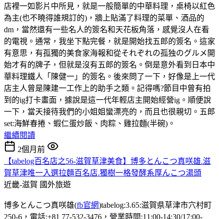
店裡一如影片中所見，就是一般簡單的中華料理，桌椅以紅色
為主(也不曉得誰規訂的)，牆上貼滿了料理的菜單、酒品的
dm，當然還有一些名人的簽名和天花板角落，感覺沒人在看
的電視。通常，我坐下點完餐，就是開始找五郎的簽名。這家
有意思，有孤獨的美食家海報和從それぞれの孤独のグルメ開
始才有的牌子，但就是沒有五郎的簽名。倒是意外看到日本中
華料理鐵人「陳健一」的簽名。後來問了一下，好像是上一代
店主人曾是陳建一工作上的助手之類。記得嗎?節目中曾有拍
到的ig打卡畫面，據說是這一代年輕店主開始經營ig。順便說
一下，當天接待我們的小姐姐蠻漂亮的，而且也很親切。五郎
set:海鮮春捲、蝦仁蛋炒飯、肉粽、雞拉麵(半碗)。
繼續閱讀
2個月前
【tabelog百名店之56-滋賀草津美食】博多とんこつ真咲雄.滋
賀草津唯一入選拉麵百名店.獨樹一格發酵系厚んこつ湯頭
近畿-滋賀
國外旅遊
博多とんこつ真咲雄(
fb官網
)tabelog:3.65:滋賀県草津市穴村町
250-6，電話:+81 77-532-3476，營業時間:11:00-14:30/17:00-