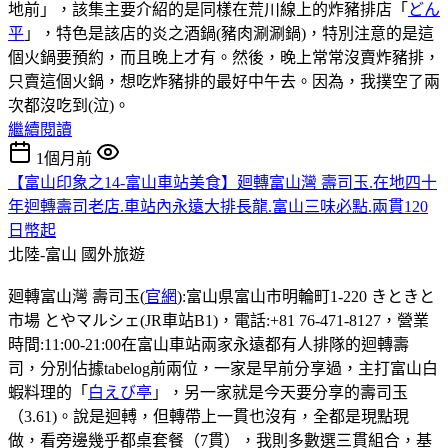
地前」，該集主要介紹的是同樣在荒川線上的炸豬排店「
どん
平
」，特色是該店的炎之酒鍋(豬肉涮涮鍋)，特別注意的是這
個火鍋要預約，而且晚上才有。然後，晚上常常沒賣炸豬排，
只賣這個火鍋，想吃炸豬排的最好中午去。因為，我撲空了兩
次都沒吃到(泣)。
繼續閱讀
1個月前
【富山印象之14-富山車站美食】廻轉富山灣 壽司玉.在地四十
年迴轉壽司老店.車站內永遠大排長龍.富山三味必點.兩貫120
日幣起
北陸-富山
國外旅遊
廻轉富山灣 壽司玉(
官網
):富山県富山市明輪町1-220 きときと
市場 とやマルシェ(JR車站B1)，電話:+81 76-471-8127，營業
時間:11:00-21:00在富山車站兩家永遠都有人排隊的迴轉壽
司，分別佔據tabelog前兩位，一家是早前分享過，主打富山白
蝦料理的「
白えび亭
」，另一家就是今天要分享的壽司玉
（3.61)。說是迴𨍭，但轉帶上一貫也沒有，全都是現點現
做，看旁邊幾乎都桌套餐（7貫），我則多數選三貫組合，基