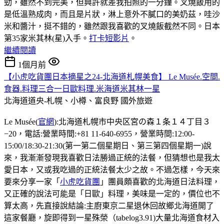
勁，雖然不到完美，但興許就差我拍照的一分鐘。叉燒飯用的
是低溫熟成肉，而且是片狀，淋上意外不膩口的美奶茲，哇沙
米和醬汁，挺不錯的，雖然跟我喜歡的叉燒飯截然不同。日本
第35家米其林(星)入手。
打卡短影片
。
繼續閱讀
1個月前
【小虎吃貨團日本摘星之24-北海道札幌美食】 Le Musée.空間.
食器.料理三合一日歐料理.米海道米其林一星
北海道道央-札幌、小樽、富良野
國外旅遊
Le Musée(
官網
):北海道札幌市中央区宮の森１条１４丁目３
−20，電話:營業時間:+81 11-640-6955，營業時間:12:00-
15:00/18:30-21:30(第一第二個星期日、第三第四個星期一)說
來，我漸漸發現我喜歡日法勝過正統的法餐，但猜想也是我太
愛日本，又或我吃過的正統法餐太少之故。不過怎樣，今天來
要來分享一家「
小虎吃貨團
」團員頗喜歡的北海道日法料理，
又正確的說法可能是「日歐」料理，美味是一定的，價位也不
算太高，先直接說結論:主廚東京二星退休回故鄉北海道開了
這家餐廳，旋即得到一星殊榮（tabelog3.91)大量北海道食材入