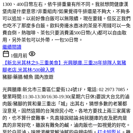
1300、400日幣左右，依牛排重量有所不同。我就想問健康漢
堡肉是什麼意思?非重組肉?如果覺得牛排還是不夠大，不夠多
可以追加。以前好像白飯可以無限續，現在要錢。但反正我們
也吃不了那麼多白飯。飲料旁邊水壺冰的茶是不用錢可以一免
費自倒，熱咖啡、茶包只要消費滿500日幣(人)都可以自由取
用，另外茶包可以外帶，一包50日幣。
繼續閱讀
1個月前
【新北米其林之9-三重美食】光興腿庫.三重28年排隊人氣豬
腳老店.米其林/500碗入選
豬腳/藥膳/鱔魚
國內旅遊
光興腿庫:新北市三重區仁愛街124號1F，電話: 02 2973 7085，
營業時間:11:30-13:30/16:30-19:30(星期六日休)要說大台北的滷
肉飯/豬腳的質和量三重出「城」出其右，猜想多數的老饕都
沒意見，固然這類的台灣庶民小吃，各地方要找上兩三家厲害
的，也不算什麼難事。先直接說結論:純就腿庫的皮及肥肉是
真的非常好吃，雖說有難免的鹹，滷肉飯也一如視覺的好吃。
至於白菜滷、味噌湯權當解油膩的中規中矩。
打卡短影片
。雖