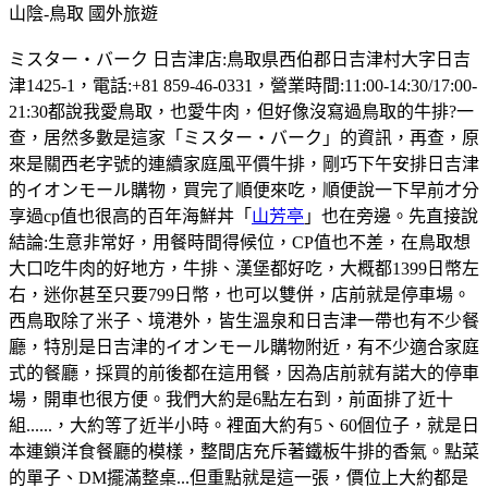
山陰-鳥取
國外旅遊
ミスター・バーク 日吉津店:鳥取県西伯郡日吉津村大字日吉
津1425-1，電話:+81 859-46-0331，營業時間:11:00-14:30/17:00-
21:30都說我愛鳥取，也愛牛肉，但好像沒寫過鳥取的牛排?一
查，居然多數是這家「ミスター・バーク」的資訊，再查，原
來是關西老字號的連續家庭風平價牛排，剛巧下午安排日吉津
的イオンモール購物，買完了順便來吃，順便說一下早前才分
享過cp值也很高的百年海鮮丼「
山芳亭
」也在旁邊。先直接說
結論:生意非常好，用餐時間得候位，CP值也不差，在鳥取想
大口吃牛肉的好地方，牛排、漢堡都好吃，大概都1399日幣左
右，迷你甚至只要799日幣，也可以雙併，店前就是停車場。
西鳥取除了米子、境港外，皆生溫泉和日吉津一帶也有不少餐
廳，特別是日吉津的イオンモール購物附近，有不少適合家庭
式的餐廳，採買的前後都在這用餐，因為店前就有諾大的停車
場，開車也很方便。我們大約是6點左右到，前面排了近十
組......，大約等了近半小時。裡面大約有5、60個位子，就是日
本連鎖洋食餐廳的模樣，整間店充斥著鐵板牛排的香氣。點菜
的單子、DM擺滿整桌...但重點就是這一張，價位上大約都是