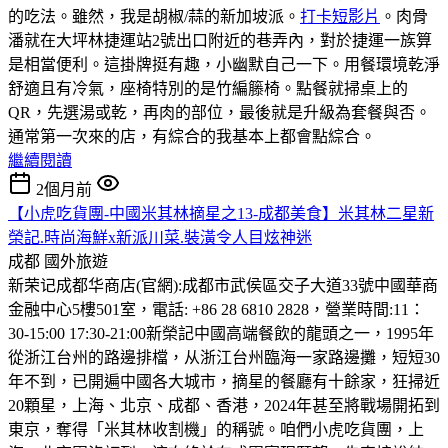
的吃法。雖然，我是胡椒/蒜的新加坡派。
打卡短影片
。肉骨
潘就在大坪林捷運站2號出口附近的巷弄內，對於捷運一族算
是相當便利。這掛牌挺有趣，小幽默自己一下。用餐環境乾淨
舒適且有冷氣，座椅特別的是竹編籐椅。點餐就掃桌上的
QR，先選湯或乾，再肉的部位，最後就是升級為套餐與否。
通常第一次來的店，有綜合的我基本上都會點綜合。
繼續閱讀
2個月前
【小虎吃貨團-中國米其林摘星之13-成都美食】米其林二星新
榮記.時尚海鮮x新派川菜.裝潢令人目炫神迷
成都
國外旅遊
新荣记成都华商店(官網):成都市武侯區交子大道33號中國華商
金融中心5樓501室，電話: +86 28 6810 2828，營業時間:11：
30-15:00 17:30-21:00
新榮記中國高端餐飲的龍頭之一，1995年
從浙江台州的路邊排檔，从浙江台州臨海一家路邊攤，短短30
年不到，已開遍中國各大城市，摘星的餐廳有十餘家，狂掃近
20顆星，上海、北京、成都、香港，2024年甚至將戰場開拓到
東京，奪得「米其林收割機」的稱號。咱們小虎吃貨團，上