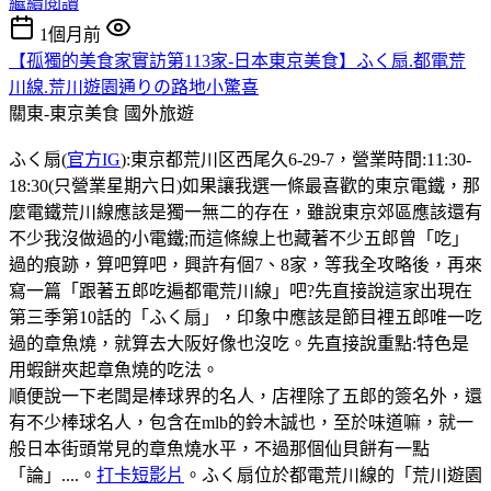
繼續閱讀
1個月前
【孤獨的美食家實訪第113家-日本東京美食】ふく扇.都電荒
川線.荒川遊園通りの路地小驚喜
關東-東京美食
國外旅遊
ふく扇(
官方IG
):東京都荒川区西尾久6-29-7，營業時間:11:30-
18:30(只營業星期六日)如果讓我選一條最喜歡的東京電鐵，那
麼電鐵荒川線應該是獨一無二的存在，雖說東京郊區應該還有
不少我沒做過的小電鐵;而這條線上也藏著不少五郎曾「吃」
過的痕跡，算吧算吧，興許有個7、8家，等我全攻略後，再來
寫一篇「跟著五郎吃遍都電荒川線」吧?先直接說這家出現在
第三季第10話的「ふく扇」，印象中應該是節目裡五郎唯一吃
過的章魚燒，就算去大阪好像也沒吃。先直接說重點:特色是
用蝦餅夾起章魚燒的吃法。
順便說一下老闆是棒球界的名人，店𥚃除了五郎的簽名外，還
有不少棒球名人，包含在mlb的鈴木誠也，至於味道嘛，就一
般日本街頭常見的章魚燒水平，不過那個仙貝餅有一點
「論」....。
打卡短影片
。ふく扇位於都電荒川線的「荒川遊園