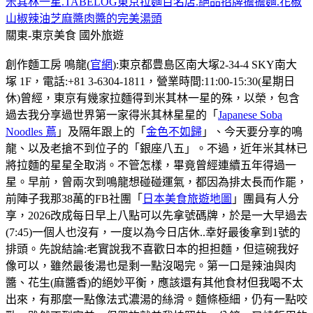
米其林一星.TABELOG東京拉麵百名店.絕品招牌擔擔麵.花椒
山椒辣油芝麻醬肉醬的完美湯頭
關東-東京美食
國外旅遊
創作麵工房 鳴龍(
官網
):東京都豊島区南大塚2-34-4 SKY南大
塚 1F，電話:+81 3-6304-1811，營業時間:11:00-15:30(星期日
休)曾經，東京有幾家拉麵得到米其林一星的殊，以榮，包含
過去我分享過世界第一家得米其林星星的「
Japanese Soba
Noodles 蔦
」及隔年跟上的「
金色不如歸
」、今天要分享的鳴
龍、以及老搶不到位子的「銀座八五」。不過，近年米其林已
將拉麵的星星全取消。不管怎樣，畢竟曾經連續五年得過一
星。早前，曾兩次到鳴龍想碰碰運氣，都因為排太長而作罷，
前陣子我那38萬的FB社團「
日本美食旅遊地圖
」團員有人分
享，2026改成每日早上八點可以先拿號碼牌，於是一大早過去
(7:45)一個人也沒有，一度以為今日店休..幸好最後拿到1號的
排頭。先說結論:老實說我不喜歡日本的担担麵，但這碗我好
像可以，雖然最後湯也是剩一點沒喝完。第一口是辣油與肉
醬、花生(麻醬香)的絕妙平衡，應該還有其他食材但我喝不太
出來，有那麼一點像法式濃湯的絲滑。麵條極細，仍有一點咬