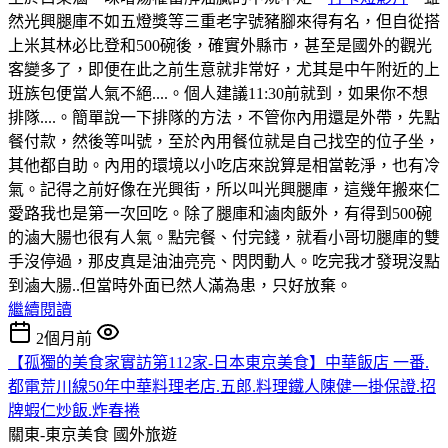
然光興腿庫不如五燈獎等三重老字號豬腳來得有名，但自從搭
上米其林必比登和500碗後，確實外縣市，甚至是國外的觀光
客變多了，即便在此之前生意就非常好，尤其是中午附近的上
班族包便當人氣不絕....。個人建議11:30前就到，如果你不想
排隊....。簡單說一下排隊的方法，不管你內用還是外帶，先點
餐付款，然後等叫號，至於內用餐位就是自己找空的位子坐，
其他都自助。內用的環境以小吃店來說算是相當乾淨，也有冷
氣。記得之前好像在光興街，所以叫光興腿庫，這幾年搬來仁
愛路我也是第一次回吃。除了腿庫和滷肉飯外，有得到500碗
的滷大腸也很有人氣。點完餐、付完錢，就看小哥切腿庫的雙
手沒停過，那皮真是油油亮亮、閃閃動人。吃完我才發現沒點
到滷大腸..但當時外面已然人滿為患，只好放棄。
繼續閱讀
2個月前
【孤獨的美食家實訪第112家-日本東京美食】中華飯店 一番.
都電荒川線50年中華料理老店.五郎.料理鐵人陳健一掛保證.招
牌蝦仁炒飯.炸春捲
關東-東京美食
國外旅遊