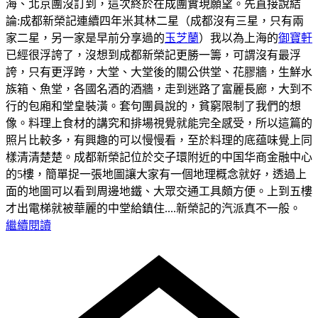
海、北京團沒訂到，這次終於在成團實現願望。先直接說結
論:成都新榮記連續四年米其林二星（成都沒有三星，只有兩
家二星，另一家是早前分享過的
玉芝蘭
）我以為上海的
御寶軒
已經很浮誇了，沒想到成都新榮記更勝一籌，可謂沒有最浮
誇，只有更浮跨，大堂、大堂後的關公供堂、花膠牆，生鮮水
族箱、魚堂，各國名酒的酒牆，走到迷路了富麗長廊，大到不
行的包廂和堂皇裝潢。套句團員說的，貧窮限制了我們的想
像。料理上食材的講究和排場視覺就能完全感受，所以這篇的
照片比較多，有興趣的可以慢慢看，至於料理的底蕴味覺上同
樣清清楚楚。
成都新榮記位於交子環附近的中国华商金融中心
的5樓，簡單捉一張地圖讓大家有一個地理概念就好，透過上
面的地圖可以看到周邊地鐵、大眾交通工具頗方便。
上到五樓
才出電梯就被華麗的中堂給鎮住....新榮記的汽派真不一般。
繼續閱讀