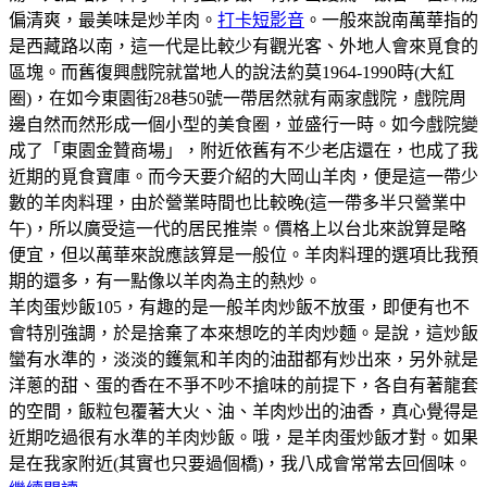
偏清爽，最美味是炒羊肉。
打卡短影音
。一般來說南萬華指的
是西藏路以南，這一代是比較少有觀光客、外地人會來覓食的
區塊。而舊復興戲院就當地人的說法約莫1964-1990時(大紅
圈)，在如今東園街28巷50號一帶居然就有兩家戲院，戲院周
邊自然而然形成一個小型的美食圈，並盛行一時。如今戲院變
成了「東園金贊商場」，附近依舊有不少老店還在，也成了我
近期的覓食寶庫。而今天要介紹的大岡山羊肉，便是這一帶少
數的羊肉料理，由於營業時間也比較晚(這一帶多半只營業中
午)，所以廣受這一代的居民推崇。價格上以台北來說算是略
便宜，但以萬華來說應該算是一般位。羊肉料理的選項比我預
期的還多，有一點像以羊肉為主的熱炒。
羊肉蛋炒飯105，有趣的是一般羊肉炒飯不放蛋，即便有也不
會特別強調，於是捨棄了本來想吃的羊肉炒麵。是說，這炒飯
蠻有水準的，淡淡的鑊氣和羊肉的油甜都有炒出來，另外就是
洋蔥的甜、蛋的香在不爭不吵不搶味的前提下，各自有著龍套
的空間，飯粒包覆著大火、油、羊肉炒出的油香，真心覺得是
近期吃過很有水準的羊肉炒飯。哦，是羊肉蛋炒飯才對。如果
是在我家附近(其實也只要過個橋)，我八成會常常去回個味。