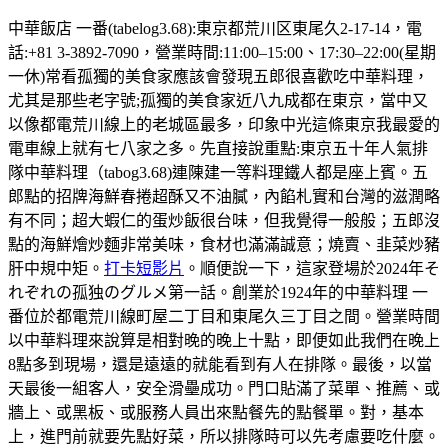
中華飯店 一番(tabelog3.68):東京都荒川区東尾久2-17-14，電
話:+81 3-3892-7090，營業時間:11:00–15:00、17:30–22:00(星期
一休)常看孤獨的美食家應該會發現五郎很喜歡吃中華料理，
尤其是那些老字號;孤獨的美食家近八九成都在東京，當中又
以像都電荒川線上的老城區最多，印象中光這條東京我最愛的
電車線上就有七八家之多。先直接說重點:東京五十年人氣排
隊中華料理（tabog3.68)連陳建一等料理鐵人都是座上賓。五
郎點的招牌海鮮春捲超酥又不油膩，內餡札實和台灣的滋潤略
有不同；超大蝦仁的蛋炒飯很台味，但我覺得一般般；五郎沒
點的海鮮燴炒麵非常美味，食材也滿滿誠意；燒賣、韭菜炒豬
肝中規中矩。
打卡短影片
。順便說一下，這家登場於2024年そ
れぞれの孤独のグルメ第一話。創業於1924年的中華料理 一
番位於都電荒川線町屋二丁目和東尾久三丁目之間。營業時間
以中華料理來說算是相對晚的晚上十點，即便如此我們在晚上
8點多到現場，還是遠遠的就能看到有人在排隊。最後，以當
天最後一組客人，安全滑壘成功。門口貼滿了菜單、推薦、或
牆上、或黑板、或服務人員出來點餐先的點餐單。對，基本
上，進門前就要先點好菜，所以排隊時可以先考慮要吃什麼。