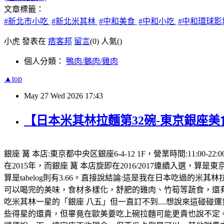
文章標籤：
#新北市小吃
#新北米其林
#中和美食
#中和小吃
#中和環球
小虎 發表在
痞客邦
留言
(0)
人氣(
)
個人分類：
鴨肉/鵝肉/雞肉
▲top
May
27
Wed
2026
17:43
【日本米其林拉麵第32碗-東京銀座美
銀座 篝 本店:東京都中央区銀座6-4-12 1F，營業時間:11
在2015年，而銀座 篝 本店旋即在2016/2017連續入選，算是東京
算是tabelog則有3.66。直接說結論:這是我在日本吃過的
可以喝完的美味，食材多樣化，舒肥的雞肉、竹筍等蔬食，還有
吃米其林一星的「銀座 八五」但一直訂不到....想說來這碰碰運
些得星的還貴，但畢竟在歐美要吃上碗拉麵可能更貴也說不定