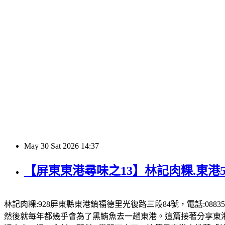
May
30
Sat
2026
14:37
【屏東東港尋味之13】林記肉粿.東港
林記肉粿:928屏東縣東港鎮福德里光復路三段84號，電話:08835
然後就每年都幾乎會為了黑鮪魚去一趟東港。這篇接著分享東