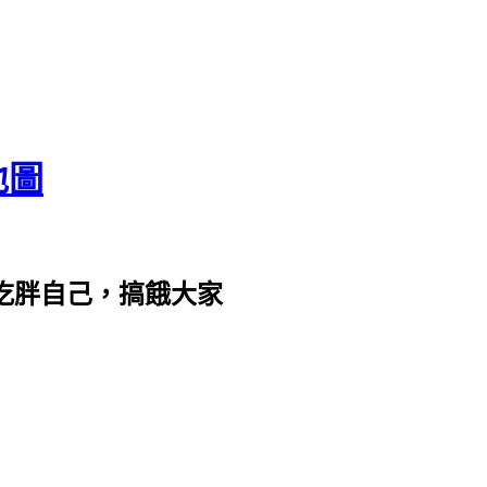
地圖
com。吃胖自己，搞餓大家