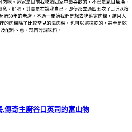
一份肉粿。這家是目前我吃過四家中最喜歡的，不管是虱目魚湯、
念。好吧，其實是在說我自己，即便都去過四五次了...所以按
在地超過50年的老店，不過一開始我們是想去吃葉家肉粿，結果人
..。這裡的肉粿除了比較常見的湯肉粿，也可以選擇乾的，甚至是乾
湯及配料、蔥、蒜苗等調味料。
餐.傳奇主廚谷口英司的富山物