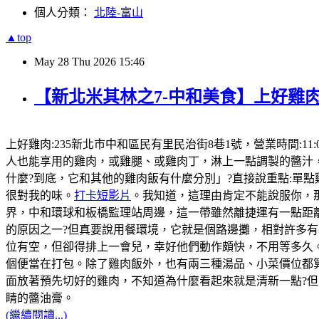
個人分類：
北陸-富山
▲top
May
28
Thu
2026
15:46
【新北米其林之7-中和美食】上好雞肉
上好雞肉:235新北市中和區民有里民治街8巷1號，營業時間:11:
人也能享用的雞肉，或雞腿、或雞肉丁，淋上一點調製的醬汁
什麼?到底，它和其他的雞肉飯有什麼分別」?直接說重點:單
很對我的味。
打卡短影片
。我知道，這理由肯定不能說服你，那
界，中和環球和板橋監理站周邊，這一帶雖然離捷運有一點距
的原因之一?但真要說用餐環境，它就是個路邊攤，相對許多有
位有空，但卻得排上一會兒，幸好他們動作頗快，不用等多久。
個便當在打包。除了雞肉飯外，也有兩三種湯品、小菜價位都
面放著預先切好的雞肉，不知道為什麼看起來就是清新一點?
睛的醬油膏。
(繼續閱讀...)