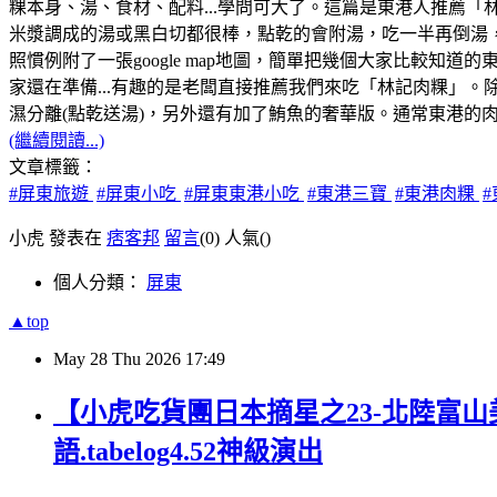
粿本身、湯、食材、配料...學問可大了。這篇是東港人推薦
米漿調成的湯或黑白切都很棒，點乾的會附湯，吃一半再倒湯
照慣例附了一張google map地圖，簡單把幾個大家比較知
家還在準備...有趣的是老闆直接推薦我們來吃「林記肉粿」。除了
濕分離(點乾送湯)，另外還有加了鮪魚的奢華版。通常東港的
(繼續閱讀...)
文章標籤：
#屏東旅遊
#屏東小吃
#屏東東港小吃
#東港三寶
#東港肉粿
小虎 發表在
痞客邦
留言
(0)
人氣(
)
個人分類：
屏東
▲top
May
28
Thu
2026
17:49
【小虎吃貨團日本摘星之23-北陸富山
語.tabelog4.52神級演出