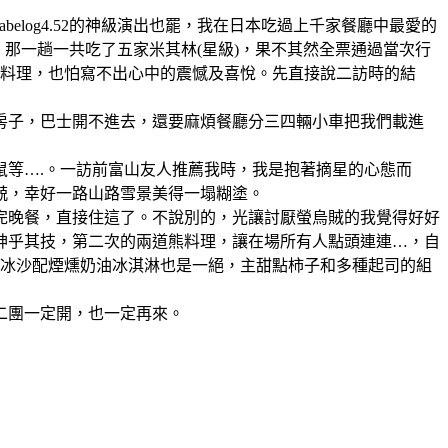
也好、tabelog4.52的神級演出也罷，我在日本吃過上千家餐廳中最愛的
那一趟一共吃了五家米其林(星級)，果不其然全票通過當次行
的料理，也怕寫不出心中的震憾及喜悅。先直接說二訪時的結
間房子，巴士開不進去，還要麻煩餐廳分三四輛小車把我們載進
鼠等….。一訪前富山友人推薦我時，我是抱著摘星的心態而
兢，幸好一路山路雪景美得一塌糊塗。
完晚餐，直接住這了。不說別的，光讓討厭螢烏賊的我覺得好好
神乎其技，第二次的兩道熊料理，讓在場所有人點頭連連…，自
果冰沙配煙燻奶油冰淇淋也是一絕，主甜點柿子和多種起司的組
二團一定開，也一定再來。