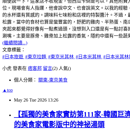
順便說一下，這家店不收現金，但西瓜卡倒是可以，其他附費
位。現場會有人指運，他會說中文、也會說英文。以我的經驗，
的水杯還有質感的。調味料七味粉和店裡的特製醬汁。不過，最
松露，當中的食材也算是蠻豐富的，舒肥的雞肉、半熟蛋、南
夾起來都覺得好像有一點煮過頭，沒想到入口還是有一點討喜
涮嘴，主要是豚骨、雞骨加上松露的香氣，隱約中還有一些蔬果
(繼續閱讀...)
文章標籤：
#日本旅遊
#東京拉麵
#東京米其林
#日本米其林
#日本米其林
小虎 發表在
痞客邦
留言
(2)
人氣(
)
個人分類：
關東-東京美食
▲top
May
26
Tue
2026
13:26
【孤獨的美食家實訪第111家-韓國巨
的美食家電影版中的神祕湯頭