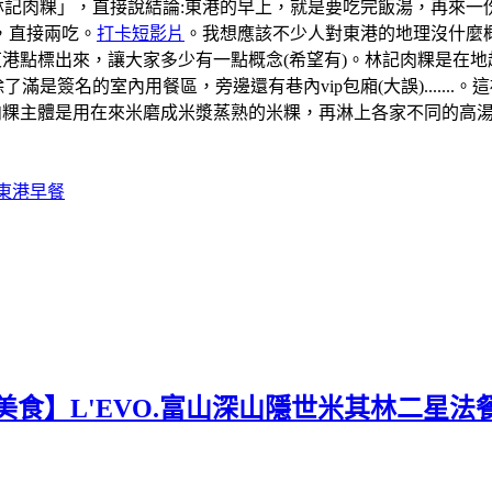
「林記肉粿」，直接說結論:東港的早上，就是要吃完飯湯，再來
，直接兩吃。
打卡短影片
。我想應該不少人對東港的地理沒什麼概
道的東港點標出來，讓大家多少有一點概念(希望有)。林記肉粿是
滿是簽名的室內用餐區，旁邊還有巷內vip包廂(大誤).....
肉粿主體是用在來米磨成米漿蒸熟的米粿，再淋上各家不同的高
#東港早餐
美食】L'EVO.富山深山隱世米其林二星法