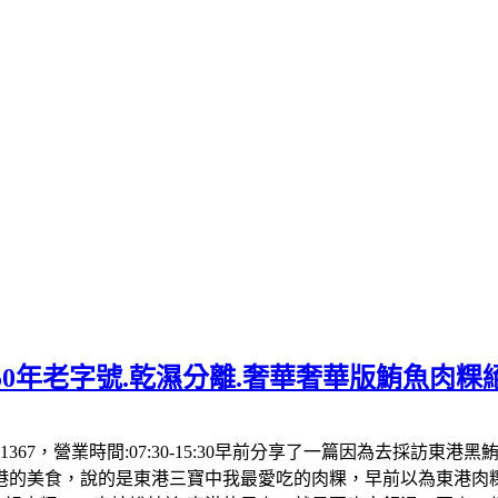
50年老字號.乾濕分離.奢華奢華版鮪魚肉粿
1367，營業時間:07:30-15:30早前分享了一篇因為去採訪東
港的美食，說的是東港三寶中我最愛吃的肉粿，早前以為東港肉