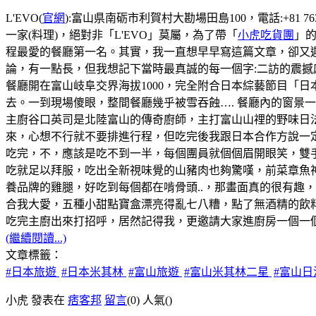
L'EVO(
官網
):富山県南砺市利賀村大勘場田島100，電話:+81 76
一家(料理)，絕對非「L'EVO」莫屬，為了帶「
小虎吃貨團
」的
程最愛的餐廳第一名。其實，我一直想早早寫這篇文章，卻又遲
論，有一點長，但我想記下當時最真誠的每一個字:二訪的震撼
餐廳開在富山岐阜交界海拔1000，完全附合日本綜藝節目「
去。一到現場傻眼，整間餐廳幾乎被雪吞蝕…. 餐廳內的窗景
主廚谷口英司是北陸富山的傳奇廚師，主打富山山𥚃的野味日
來，心想不行就不要排進行程，但吃完後我跟日本合作方說一
吃完，不，應該是吃不到一半，每個團員就個個眉開眼笑，雙
吃就足以拜服，吃出全新視味覺的山豬肉也夠驚嘆，前菜章魚
養品牌的雞腿，好吃到每個都在啃骨頭..，那畫面真的很有趣
合我大愛，五種小甜點寶盒漂亮得亂七八糟，點了無酒精的飲料s
吃完主廚出來打招呼，居然記得我，更邀請大家進廚房一個一個
(繼續閱讀...)
文章標籤：
#日本旅遊
#日本米其林
#富山旅遊
#富山米其林二星
#富山
小虎 發表在
痞客邦
留言
(0)
人氣(
)