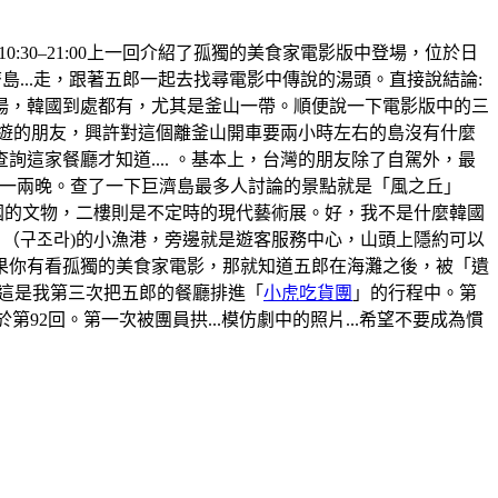
間:10:30–21:00上一回介紹了孤獨的美食家電影版中登場，位於日
...走，跟著五郎一起去找尋電影中傳說的湯頭。直接說結論:
湯，韓國到處都有，尤其是釜山一帶。順便說一下電影版中的三
旅遊的朋友，興許對這個離釜山開車要兩小時左右的島沒有什麼
家餐廳才知道.... 。基本上，台灣的朋友除了自駕外，最
那住上一兩晚。查了一下巨濟島最多人討論的景點就是「風之丘」
韓國的文物，二樓則是不定時的現代藝術展。好，我不是什麼韓國
」（구조라)的小漁港，旁邊就是遊客服務中心，山頭上隱約可以
果你有看孤獨的美食家電影，那就知道五郎在海灘之後，被「遺
。這是我第三次把五郎的餐廳排進「
小虎吃貨團
」的行程中。第
於第92回。第一次被團員拱...模仿劇中的照片...希望不要成為慣