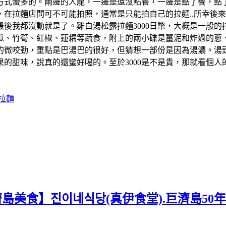
方式蠻多的。兩邊的人龍，一邊是還沒點餐，一邊是點了餐，點
在拉麵店問可不可能拍照，通常是只能拍自己的拉麵..所幸後來
後我都沒動就是了。雞白湯松露拉麵3000日幣，大概是一般
瓜、竹筍、紅椒、蓮耦等蔬食，附上的兩小碟是薑泥和炸過的蔥
的微咬勁，重點是巴湯巴的很好，但猜想一部份是因為湯濃。湯
的甜味，說真的還蠻好喝的。至於3000是不是貴，那就看個
拉麵
濟島美食】진이네식당(真伊食堂).巨濟島50