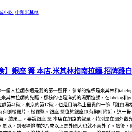
影城小吃
中和米其林
食】銀座 篝 本店.米其林指南拉麵.招牌雞
:00-22:00一個人拉麵永遠是我的第一選擇，參考的指標是米其林和
米其林拉麵的先驅，標榜的也是洋式的湯頭拉麵，在tabelog和google 
米其林拉麵第41碗，東京的第17碗，也是目前為止最貴的一碗「雞
有刨松露片、松露醬。銀座 篝位於銀座JR有樂町附近，這一帶有
氣，結果....。要說銀座 篝 本店在網路的聲量，特別是在國外
。是以，到現場排隊的八成以上是外國人也就不意外了。然後，