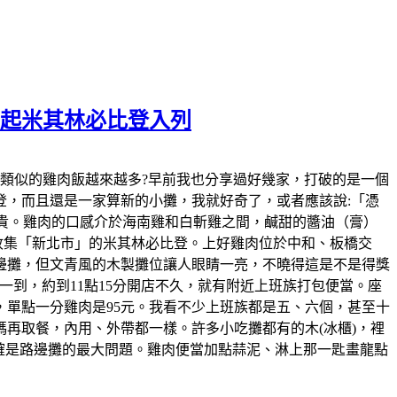
元起米其林必比登入列
發現，近幾年類似的雞肉飯越來越多?早前我也分享過好幾家，打破的是一個
，而且還是一家算新的小攤，我就好奇了，或者應該說:「憑
變貴。雞肉的口感介於海南雞和白斬雞之間，鹹甜的醬油（膏）
的收集「新北市」的米其林必比登。上好雞肉位於中和、板橋交
邊攤，但文青風的木製攤位讓人眼睛一亮，不曉得這是不是得獎
到，約到11點15分開店不久，就有附近上班族打包便當。座
，單點一分雞肉是95元。我看不少上班族都是五、六個，甚至十
再取餐，內用、外帶都一樣。許多小吃攤都有的木(冰櫃)，裡
確是路邊攤的最大問題。雞肉便當加點蒜泥、淋上那一匙畫龍點