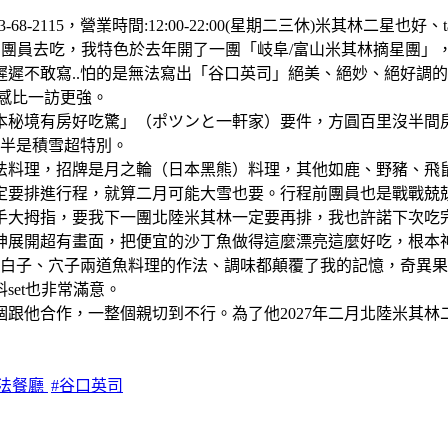
3-68-2115，營業時間:12:00-22:00(星期二三休)米其林二星
團員去吃，我特色於去年開了一團「岐阜/富山米其林摘星團」，
遲不敢寫..怕的是無法寫出「谷口英司」絕美、絕妙、絕好調
感比一訪更強。
日本秘境有房好吃驚」（ポツンと一軒家）要件，方圓百里沒半
一半是積雪超特別。
法料理，招牌是月之輪（日本黑熊）料理，其他如鹿、野豬、飛
定要排進行程，就算二月可能大雪也要。行程前團員也是戰戰兢
手大拇指，要我下一團北陸米其林一定要再排，我也許諾下次吃
神展開超有畫面，把便宜的沙丁魚做得這麼漂亮這麼好吃，根本
，白子、穴子兩道魚料理的作法、調味都顛覆了我的記憶，奇異
et也非常滿意。
跟他合作，一整個親切到不行。為了他2027年二月北陸米其林
日法餐廳
#谷口英司