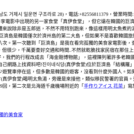
 거제시 일운면 구조라로 28)，電話:+82556811379，營業時
享電影中出現的另一家食堂「真伊食堂」，但它遠在韓國的巨濟島
體來說除非是五郎迷，不然不用特別跑來，像這樣用明太魚煮的
..。巨濟島是韓國僅次於濟州島的第二大島，但如果不是喜歡韓國
次。第一次聽到「巨濟島」是我在看完孤獨的美食家電影後，查詢這
巴士是有，但很少，千萬要查好交通和時間..不然就乾脆找家民宿在
天天氣好，我們的行程改成去「海金剛博物館」，這裡陳列著許多老
己網路上找資料吧!진이네식당(真伊食堂)位於巨濟島「結構羅
少遊覽車停在這，但多數是韓國的遊客，沒看到什麼外國人。如
(真伊食堂)喝明太魚湯，旁邊是來接他，類似移民警署的官員
59回，第二次是北海道千歲機場附近的「
手作りアイス 花茶
」寫
孤獨的美食家