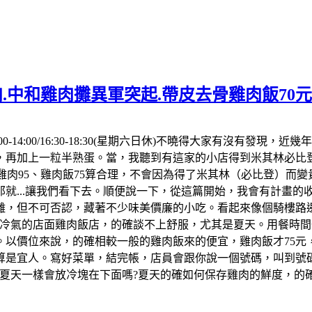
.中和雞肉攤異軍突起.帶皮去骨雞肉飯70
00-14:00/16:30-18:30(星期六日休)不曉得大家有沒有
，再加上一粒半熟蛋。當，我聽到有這家的小店得到米其林必比登
點雞肉95、雞肉飯75算合理，不會因為得了米其林（必比登）而
就...讓我們看下去。順便說一下，從這篇開始，我會有計畫
離，但不可否認，藏著不少味美價廉的小吃。看起來像個騎樓路
冷氣的店面雞肉飯店，的確談不上舒服，尤其是夏天。用餐時間一
以價位來說，的確相較一般的雞肉飯來的便宜，雞肉飯才75元
算是宜人。寫好菜單，結完帳，店員會跟你說一個號碼，叫到號碼
但夏天一樣會放冷塊在下面嗎?夏天的確如何保存雞肉的鮮度，的