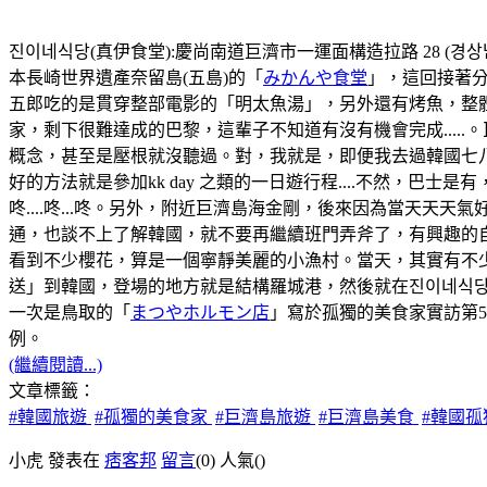
진이네식당(真伊食堂):慶尚南道巨濟市一運面構造拉路 28 (경상남도
本長崎世界遺產奈留島(五島)的「
みかんや食堂
」，這回接著分
五郎吃的是貫穿整部電影的「明太魚湯」，另外還有烤魚，整
家，剩下很難達成的巴黎，這輩子不知道有沒有機會完成...
概念，甚至是壓根就沒聽過。對，我就是，即便我去過韓國七八
好的方法就是參加kk day 之類的一日遊行程....不然，
咚....咚...咚。另外，附近巨濟島海金剛，後來因為當天
通，也談不上了解韓國，就不要再繼續班門弄斧了，有興趣的自
看到不少櫻花，算是一個寧靜美麗的小漁村。當天，其實有不
送」到韓國，登場的地方就是結構羅城港，然後就在진이네식당
一次是鳥取的「
まつやホルモン店
」寫於孤獨的美食家實訪第
例。
(繼續閱讀...)
文章標籤：
#韓國旅遊
#孤獨的美食家
#巨濟島旅遊
#巨濟島美食
#韓國
小虎 發表在
痞客邦
留言
(0)
人氣(
)