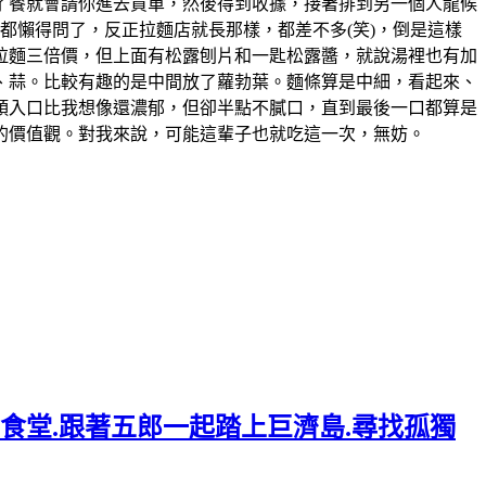
了餐就會請你進去買單，然後得到收據，接著排到另一個人龍候
都懶得問了，反正拉麵店就長那樣，都差不多(笑)，倒是這樣
的拉麵三倍價，但上面有松露刨片和一匙松露醬，就說湯裡也有加
、蒜。比較有趣的是中間放了蘿勃葉。麵條算是中細，看起來、
頭入口比我想像還濃郁，但卻半點不膩口，直到最後一口都算是
人的價值觀。對我來說，可能這輩子也就吃這一次，無妨。
年食堂.跟著五郎一起踏上巨濟島.尋找孤獨