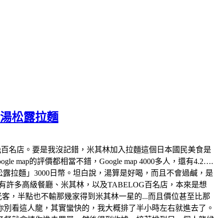
白湯松露拉麵
tabelog百名店。要是我沒記錯，米其林加入拉麵這個日本國民美食是
map的評價都相當不錯，Google map 4000多人，還有4.2….
白湯松露拉麵」3000日幣。坦白說，湯算是好喝，而且不會過鹹，是
許多高級餐廳、米其林，以及TABELOG百名店，本來是想
觀光客，半點也不輸那幾家得到米其林一星的...而且價位甚至比那
你別看這人龍，其實蠻快的，我大概排了半小時左右就進去了。