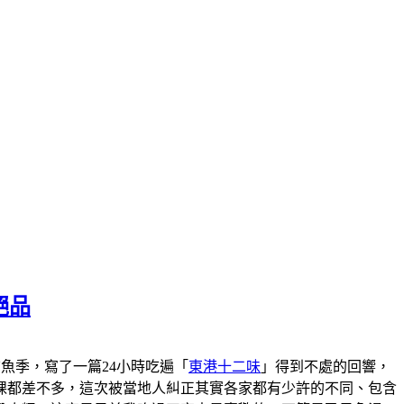
絕品
港黑鮪魚季，寫了一篇24小時吃遍「
東港十二味
」得到不處的回響，
粿都差不多，這次被當地人糾正其實各家都有少許的不同、包含