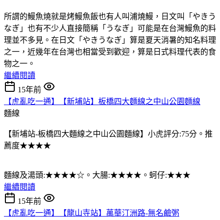
所謂的鰻魚燒就是烤鰻魚飯也有人叫浦燒鰻，日文叫「やきう
なぎ」也有不少人直接簡稱「うなぎ」可能是在台灣鰻魚的料
理並不多見。在日文「やきうなぎ」算是夏天消暑的知名料理
之一，近幾年在台灣也相當受到歡迎，算是日式料理代表的食
物之一。
繼續閱讀
15年前
【虎亂吃一通】【新埔站】板橋四大麵線之中山公園麵線
麵線
【新埔站-板橋四大麵線之中山公園麵線】小虎評分:75分。推
薦度★★★★
麵線及湯頭:★★★★☆。大腸:★★★★。蚵仔:★★★
繼續閱讀
15年前
【虎亂吃一通】【龍山寺站】萬華汀洲路-無名鹼粥