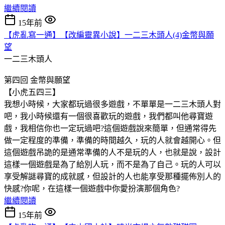
繼續閱讀
15年前
【虎亂寫一通】【改編靈異小說】一二三木頭人(4)金幣與願
望
一二三木頭人
第四回 金幣與願望
【小虎五四三】
我想小時候，大家都玩過很多遊戲，不單單是一二三木頭人對
吧，我小時候還有一個很喜歡玩的遊戲，我們都叫他尋寶遊
戲，我相信你也一定玩過吧?這個遊戲說來簡單，但通常得先
做一定程度的準備，準備的時間越久，玩的人就會越開心。但
這個遊戲吊詭的是通常準備的人不是玩的人，也就是說，設計
這樣一個遊戲是為了給別人玩，而不是為了自己。玩的人可以
享受解謎尋寶的成就感，但設計的人也能享受那種擺佈別人的
快感?你呢，在這樣一個遊戲中你愛扮演那個角色?
繼續閱讀
15年前