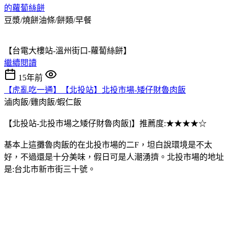
的蘿蔔絲餅
豆漿/燒餅油條/餅類/早餐
【台電大樓站-溫州街口-蘿蔔絲餅】
繼續閱讀
15年前
【虎亂吃一通】【北投站】北投市場-矮仔財魯肉飯
滷肉飯/雞肉飯/蝦仁飯
【北投站-北投市場之矮仔財魯肉飯]】推薦度:★★★★☆
基本上這攤魯肉飯的在北投市場的二F，坦白說環境是不太
好，不過還是十分美味，假日可是人潮湧擠。北投市場的地址
是:台北市新市街三十號。