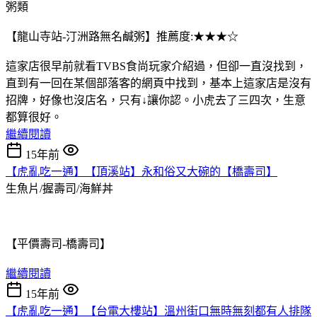
粥類
【龍山寺站-汀洲路無名鹹粥】推薦度:★★★☆
這家店很早前就看TVBS食尚玩家介紹過，但卻一直沒找到，
直到有一回在某個部落客的網頁中找到，基本上這家店是沒有
招牌，好像也沒店名，只有↓讓你認。小虎去了三四次，生意
都算很好。
繼續閱讀
15年前
【虎亂吃一通】【頂溪站】永和俗又大碗的【橋壽司】
生魚片/握壽司/海鮮丼
【平價壽司-橋壽司】
繼續閱讀
15年前
【虎亂吃一通】【台電大樓站】溫州街口無時無刻都有人排隊