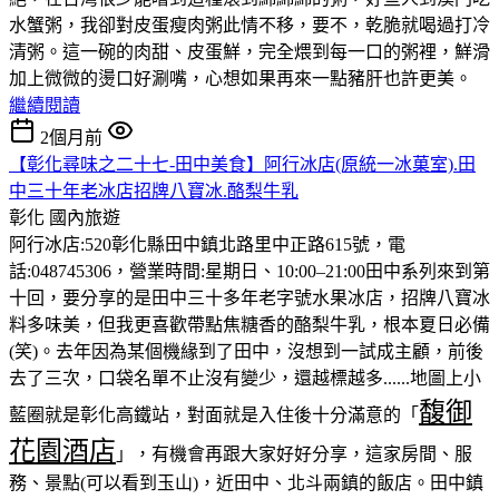
水蟹粥，我卻對皮蛋瘦肉粥此情不移，要不，乾脆就喝過打冷
清粥。這一碗的肉甜、皮蛋鮮，完全煨到每一口的粥裡，鮮滑
加上微微的燙口好涮嘴，心想如果再來一點豬肝也許更美。
繼續閱讀
2個月前
【彰化尋味之二十七-田中美食】阿行冰店(原統一冰菓室).田
中三十年老冰店招牌八寶冰.酪梨牛乳
彰化
國內旅遊
阿行冰店:520彰化縣田中鎮北路里中正路615號，電
話:048745306，營業時間:星期日、10:00–21:00田中系列來到第
十回，要分享的是田中三十多年老字號水果冰店，招牌八寶冰
料多味美，但我更喜歡帶點焦糖香的酪梨牛乳，根本夏日必備
(笑)。去年因為某個機緣到了田中，沒想到一試成主顧，前後
去了三次，口袋名單不止沒有變少，還越標越多......地圖上小
馥御
藍圈就是彰化高鐵站，對面就是入住後十分滿意的「
花園酒店
」，有機會再跟大家好好分享，這家房間、服
務、景點(可以看到玉山)，近田中、北斗兩鎮的飯店。田中鎮