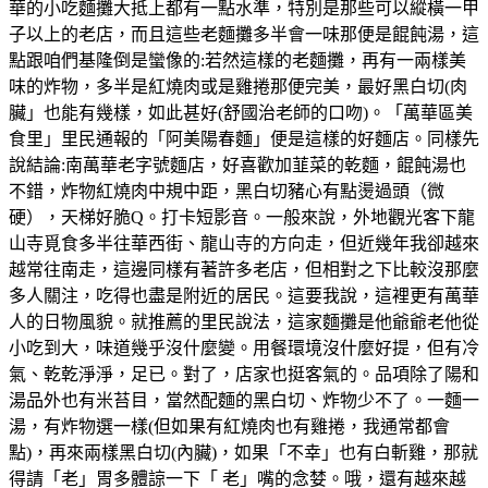
華的小吃麵攤大抵上都有一點水準，特別是那些可以縱橫一甲
子以上的老店，而且這些老麵攤多半會一味那便是餛飩湯，這
點跟咱們基隆倒是蠻像的:若然這樣的老麵攤，再有一兩樣美
味的炸物，多半是紅燒肉或是雞捲那便完美，最好黑白切(肉
臟」也能有幾樣，如此甚好(舒國治老師的口吻)。「萬華區美
食里」里民通報的「阿美陽春麵」便是這樣的好麵店。同樣先
說結論:南萬華老字號麵店，好喜歡加韮菜的乾麵，餛飩湯也
不錯，炸物紅燒肉中規中距，黑白切豬心有點燙過頭（微
硬），天梯好脆Q。打卡短影音。一般來說，外地觀光客下龍
山寺覓食多半往華西街、龍山寺的方向走，但近幾年我卻越來
越常往南走，這邊同樣有著許多老店，但相對之下比較沒那麼
多人關注，吃得也盡是附近的居民。這要我說，這裡更有萬華
人的日物風貌。就推薦的里民說法，這家麵攤是他爺爺老他從
小吃到大，味道幾乎沒什麼變。用餐環境沒什麼好提，但有冷
氣、乾乾淨淨，足已。對了，店家也挺客氣的。品項除了陽和
湯品外也有米苔目，當然配麵的黑白切、炸物少不了。一麵一
湯，有炸物選一樣(但如果有紅燒肉也有雞捲，我通常都會
點)，再來兩樣黑白切(內臟)，如果「不幸」也有白斬雞，那就
得請「老」胃多體諒一下「 老」嘴的念婪。哦，還有越來越