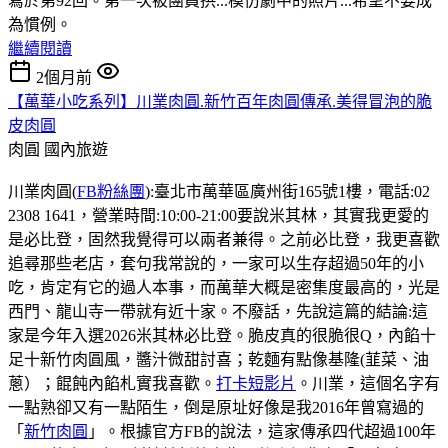
寫於第92回。第一次被團員拱...模仿劇中的照片...希望不要成
為慣例。
繼續閱讀
2個月前
【萬華小吃系列】川業肉圓.新竹百年肉圓傳承.美得冒泡的脆
皮肉圓
肉圓
國內旅遊
川業肉圓(
FB粉絲團
):臺北市萬華區廣州街165號1樓，電話:02
2308 1641，營業時間:10:00-21:00要說米其林，其實我更愛的
是必比登，固然我覺得可以兩者兼得。之前必比登，我更喜歡
追尋那些老店，套句我常說的，一家可以生存超過50年的小
吃，肯定有它的過人本事，而萬華大概是密集度最高的，光是
西門、龍山寺一帶就有近十家。不廢話，先說這篇的結論:這
家是今年入選2026米其林必比登。脆皮真的很脆很Q，內餡十
足十新竹肉圓風，醬汁微甜討喜；乾麵有點像基隆(韮菜、油
蔥）；餛飩內餡札實我喜歡。
打卡短影片
。川業，這個名字有
一點熟卻又有一點陌生，倒是原址好像是我2016年曾寫過的
「
新竹肉圓
」。根據官方FB的說法，這家傳承四代超過100年