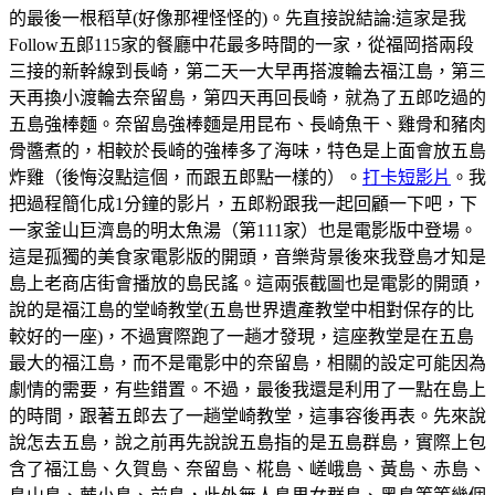
的最後一根稻草(好像那裡怪怪的)。先直接說結論:這家是我
Follow五郞115家的餐廳中花最多時間的一家，從福岡搭兩段
三接的新幹線到長崎，第二天一大早再搭渡輪去福江島，第三
天再換小渡輪去奈留島，第四天再回長崎，就為了五郎吃過的
五島強棒麵。奈留島強棒麵是用昆布、長崎魚干、雞骨和豬肉
骨醬煮的，相較於長崎的強棒多了海味，特色是上面會放五島
炸雞（後悔沒點這個，而跟五郎點一樣的）。
打卡短影片
。我
把過程簡化成1分鐘的影片，五郎粉跟我一起回顧一下吧，下
一家釜山巨濟島的明太魚湯（第111家）也是電影版中登場。
這是孤獨的美食家電影版的開頭，音樂背景後來我登島才知是
島上老商店街會播放的島民謠。這兩張截圖也是電影的開頭，
說的是福江島的堂崎教堂(五島世界遺產教堂中相對保存的比
較好的一座)，不過實際跑了一趟才發現，這座教堂是在五島
最大的福江島，而不是電影中的奈留島，相關的設定可能因為
劇情的需要，有些錯置。不過，最後我還是利用了一點在島上
的時間，跟著五郎去了一趟堂崎教堂，這事容後再表。先來說
說怎去五島，說之前再先說說五島指的是五島群島，實際上包
含了福江島、久賀島、奈留島、椛島、嵯峨島、黃島、赤島、