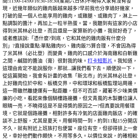
間:11:00-14:00/16:30-18:30(星期六日休)不曉得大家有沒有發
現，近幾年類似的雞肉飯越來越多?早前我也分享過好幾家，
打破的是一個人也能享用的雞肉，或雞腿、或雞肉丁，淋上一
點調製的醬汁，再加上一粒半熟蛋。當，我聽到有這家的小店
得到米其林必比登，而且還是一家算新的小攤，我就好奇了，
或者應該說:「憑什麼?到底，它和其他的雞肉飯有什麼分
別」?直接說重點:單點雞肉95、雞肉飯75算合理，不會因為得
了米其林（必比登）而變貴。雞肉的口感介於海南雞和白斬雞
之間，鹹甜的醬油（膏）很對我的味。
打卡短影片
。我知道，
這理由肯定不能說服你，那就...讓我們看下去。順便說一下，
從這篇開始，我會有計畫的收集「新北市」的米其林必比登。
上好雞肉位於中和、板橋交界，中和環球和板橋監理站周邊，
這一帶雖然離捷運有一點距離，但不可否認，藏著不少味美價
廉的小吃。看起來像個騎樓路邊攤，但文青風的木製攤位讓人
眼睛一亮，不曉得這是不是得獎的原因之一?但真要說用餐環
境，它就是個路邊攤，相對許多有冷氣的店面雞肉飯店，的確
談不上舒服，尤其是夏天。用餐時間一到，約到11點15分開店
不久，就有附近上班族打包便當。座位有空，但卻得排上一會
兒，幸好他們動作頗快，不用等多久。以價位來說，的確相較