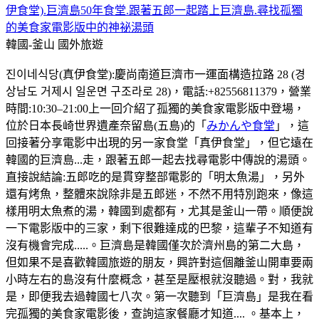
伊食堂).巨濟島50年食堂.跟著五郎一起踏上巨濟島.尋找孤獨
的美食家電影版中的神祕湯頭
韓國-釜山
國外旅遊
진이네식당(真伊食堂):慶尚南道巨濟市一運面構造拉路 28 (경
상남도 거제시 일운면 구조라로 28)，電話:+82556811379，營業
時間:10:30–21:00上一回介紹了孤獨的美食家電影版中登場，
位於日本長崎世界遺產奈留島(五島)的「
みかんや食堂
」，這
回接著分享電影中出現的另一家食堂「真伊食堂」，但它遠在
韓國的巨濟島...走，跟著五郎一起去找尋電影中傳說的湯頭。
直接說結論:五郎吃的是貫穿整部電影的「明太魚湯」，另外
還有烤魚，整體來說除非是五郎迷，不然不用特別跑來，像這
樣用明太魚煮的湯，韓國到處都有，尤其是釜山一帶。順便說
一下電影版中的三家，剩下很難達成的巴黎，這輩子不知道有
沒有機會完成.....。巨濟島是韓國僅次於濟州島的第二大島，
但如果不是喜歡韓國旅遊的朋友，興許對這個離釜山開車要兩
小時左右的島沒有什麼概念，甚至是壓根就沒聽過。對，我就
是，即便我去過韓國七八次。第一次聽到「巨濟島」是我在看
完孤獨的美食家電影後，查詢這家餐廳才知道.... 。基本上，