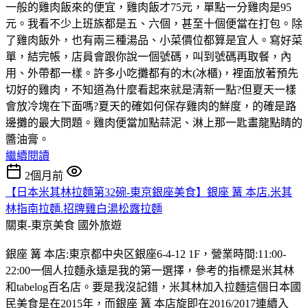
一般的雞肉飯來的便宜，雞肉飯才75元，單點一分雞肉是95
元。我看不少上班族都是五、六個，甚至十個便當在打包。除
了雞肉飯外，也有兩三種湯品、小菜價位都算是宜人。寫好菜
單，結完帳，店員會跟你說一個號碼，叫到號碼再取餐，內
用、外帶都一樣。許多小吃攤都有的木(冰櫃)，裡面放著預先
切好的雞肉，不知道為什麼看起來就是清新一點?但夏天一樣
會放冷塊在下面嗎?夏天的確如何保存雞肉的鮮度，的確是路
邊攤的最大問題。雞肉便當加點蒜泥、淋上那一匙畫龍點睛的
醬油膏。
繼續閱讀
2個月前
【日本米其林拉麵第32碗-東京銀座美食】銀座 篝 本店.米其
林指南拉麵.招牌雞白湯松露拉麵
關東-東京美食
國外旅遊
銀座 篝 本店:東京都中央区銀座6-4-12 1F，營業時間:11:00-
22:00一個人拉麵永遠是我的第一選擇，參考的指標是米其林
和tabelog百名店。要是我沒記錯，米其林加入拉麵這個日本國
民美食是在2015年，而銀座 篝 本店旋即在2016/2017連續入