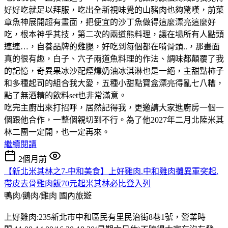
好好吃就足以拜服，吃出全新視味覺的山豬肉也夠驚嘆，前菜
章魚神展開超有畫面，把便宜的沙丁魚做得這麼漂亮這麼好
吃，根本神乎其技，第二次的兩道熊料理，讓在場所有人點頭
連連…，自養品牌的雞腿，好吃到每個都在啃骨頭..，那畫面
真的很有趣，白子、穴子兩道魚料理的作法、調味都顛覆了我
的記憶，奇異果冰沙配煙燻奶油冰淇淋也是一絕，主甜點柿子
和多種起司的組合我大愛，五種小甜點寶盒漂亮得亂七八糟，
點了無酒精的飲料set也非常滿意。
吃完主廚出來打招呼，居然記得我，更邀請大家進廚房一個一
個跟他合作，一整個親切到不行。為了他2027年二月北陸米其
林二團一定開，也一定再來。
繼續閱讀
2個月前
【新北米其林之7-中和美食】上好雞肉.中和雞肉攤異軍突起.
帶皮去骨雞肉飯70元起米其林必比登入列
鴨肉/鵝肉/雞肉
國內旅遊
上好雞肉:235新北市中和區民有里民治街8巷1號，營業時