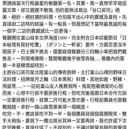
票通過當次行程最愛的餐廳第一名。其實，我一直想早早寫這
篇文章，卻又遲遲不敢寫..怕的是無法寫出「谷口英司」絕
美、絕妙、絕好調的料理，也怕寫不出心中的震憾及喜悅。先
直接說二訪時的結論，有一點長，但我想記下當時最真誠的每
一個字:二訪的震撼感比一訪更強。
餐廳開在富山岐阜交界海拔1000，完全附合日本綜藝節目「日
本秘境有房好吃驚」（ポツンと一軒家）要件，方圓百里沒半
間房子，巴士開不進去，還要麻煩餐廳分三四輛小車把我們載
進去。一到現場傻眼，整間餐廳幾乎被雪吞蝕…. 餐廳內的窗
景一半是積雪超特別。
主廚谷口英司是北陸富山的傳奇廚師，主打富山山𥚃的野味日
法料理，招牌是月之輪（日本黑熊）料理，其他如鹿、野豬、
飛鼠等….。一訪前富山友人推薦我時，我是抱著摘星的心態
而來，心想不行就不要排進行程，但吃完後我跟日本合作方說
一定要排進行程，就算二月可能大雪也要。行程前團員也是戰
戰兢兢，幸好一路山路雪景美得一塌糊塗。
吃完，不，應該是吃不到一半，每個團員就個個眉開眼笑，雙
手大拇指，要我下一團北陸米其林一定要再排，我也許諾下次
吃完晚餐，直接住這了。不說別的，光讓討厭螢烏賊的我覺得