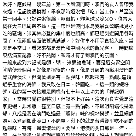
常好。應該是十幾年前，第一次到澳門時，澳門的友人曾帶我
來過，但記憶很模糊，畢竟那時還沒把「吃」當工作，甚至沒
當一回事。只記得粥很綿、麵很蝦，炸魚球又脆又Q。位置大
概在大三巴周邊不遠，這一帶也是澳門本島我最喜歡瞎逛覓小
吃的區塊，米其林必登的集中度也頗高。都已經刻避開用餐時
間了，但兩個店面依舊滿滿滿，幸好併卓不用等直接入座。當
天是平常日，看起來都是澳門和中國內地的觀光客，一時間廣
東話滿室亂竄，好不熱鬧，頓時才有了到澳門的氛圍。
一般來說到六記就是麵、粥、.米通鯪魚球，要是還有胃空間
就隨便炒個菜。好像是招待的小食，像是貝類的內臟用澳門的
粵式醃漬法，但聞著還是有一點腥味，吃起來有一點鹹..這類
近乎生食的海鮮，我只敢在日本、韓國吃....。這一類的蝦籽
麵，我的第一次接觸是同樣有七十年以上功力的「祥記麵
家」，當時只覺得很特別，但談不上好惡，這次再食直覺是這
家更蝦、非常蝦，甚至口感上有一點偏乾，不過咀嚼端很是濃
郁，八成是我在澳門吃過最「蝦籽」味的蝦籽撈麵，並且細麵
還可以煮到如此脆口，不簡單，剩下的就是台灣幾乎吃不到的
麵鹼味。有時，還蠻懷念的。要說，港澳的粥口那是一流、一
絕，在台灣很少能嚐到這種滾到綿綿綿的粥，好些人到澳門吃