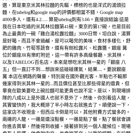
選，算是東京米其林拉麵的先驅，標榜的也是洋式的湯頭拉
麵，在tabelog和google map的評價都相當不錯，Google map
4000多人，還有4.2…. 算是tabelog則有3.66。直接說結論:這是
我在日本吃過的米其林拉麵第41碗，東京的第17碗，也是目前
為止最貴的一碗「雞白湯松露拉麵」3000日幣。坦白說，湯算
是好喝，而且不會過鹹，是可以喝完的美味，食材多樣化，舒
肥的雞肉、竹筍等蔬食，還有有刨松露片、松露醬。銀座 篝
位於銀座JR有樂町附近，這一帶有許多高級餐廳、米其林，
以及TABELOG百名店，本來是想吃米其林一星的「銀座 八
五」但一直訂不到....想說來這碰碰運氣，結果....。要說銀座
篝 本店在網路的聲量，特別是在國外觀光客，半點也不輸那
幾家得到米其林一星的...而且價位甚至比那些得星的還貴，但
畢竟在歐美要吃上碗拉麵可能更貴也說不定。是以，到現場排
隊的八成以上是外國人也就不意外了。然後，你別看這人龍，
其實蠻快的，我大概排了半小時左右就進去了。順便說一下，
這家店不收現金，但西瓜卡倒是可以，其他附費方式蠻多的。
兩邊的人龍，一邊是還沒點餐，一邊是點了餐，點了餐就會請
你進去買單，然後得到收據，接著排到另一個人龍候位。現場