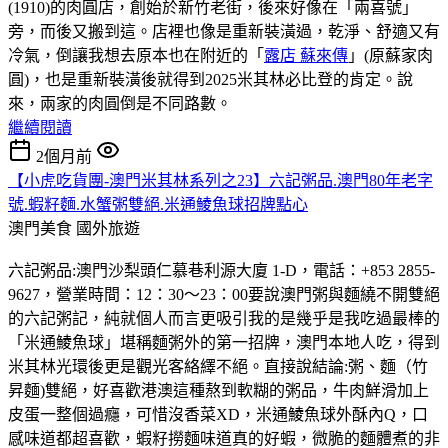
(1910)的肉圓店，創始於新竹老街，後來好像在「兩喜號」
旁，而後又搬到這。店裡也像是重新裝潢過，乾淨、舒適又有
冷氣，倒讓我想去原本也在附近的「
露店 蘇來傳
」(原蘇家肉
圓)，也是重新裝潢後就得到2025米其林必比登的肯定。說
來，兩家的肉圓倒是不同路數。
繼續閱讀
2個月前
【小虎吃貨團-澳門米其林系列之23】六記粥品.澳門80年老字
號.蝦籽麵.水蟹粥雙絕.米通鯪魚球招牌點心
澳門美食
國外旅遊
六記粥品:澳門沙梨頭仁慕巷利源大廈 1-D，電話：+853 2855-
9627，營業時間：12：30～23：00要說澳門粥與麵繞不開雙絕
的六記粥記，純就個人而言更吸引我的是幾乎是我吃過最棒的
「米通鯪魚球」堪稱麵粥外的第一招牌，澳門本地人吃，得到
米其林光環後更是觀光客絡繹不絕。直接說結論:粥、麵（竹
昇麵)雙絕，好喜歡港澳這種熬到軟糊的粥品，牛肉鮮滑加上
皮蛋一整個過癮，可惜沒香菜XD，米通鯪魚球外酥內Q，口
感味道都超喜歡，蝦籽撈麵味道真的好蝦，微脆的麵體煮的非