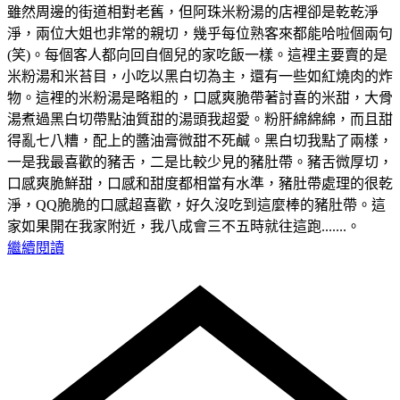
雖然周邊的街道相對老舊，但阿珠米粉湯的店裡卻是乾乾淨
淨，兩位大姐也非常的親切，幾乎每位熟客來都能哈啦個兩句
(笑)。每個客人都向回自個兒的家吃飯一樣。這裡主要賣的是
米粉湯和米苔目，小吃以黑白切為主，還有一些如紅燒肉的炸
物。這裡的米粉湯是略粗的，口感爽脆帶著討喜的米甜，大骨
湯煮過黑白切帶點油質甜的湯頭我超愛。粉肝綿綿綿，而且甜
得亂七八糟，配上的醬油膏微甜不死鹹。黑白切我點了兩樣，
一是我最喜歡的豬舌，二是比較少見的豬肚帶。豬舌微厚切，
口感爽脆鮮甜，口感和甜度都相當有水準，豬肚帶處理的很乾
淨，QQ脆脆的口感超喜歡，好久沒吃到這麼棒的豬肚帶。這
家如果開在我家附近，我八成會三不五時就往這跑.......。
繼續閱讀