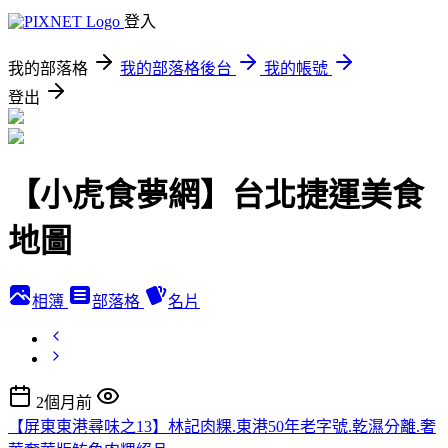
登入
我的部落格
我的部落格後台
我的帳號
登出
【小虎食夢網】台北捷運美食
地圖
相簿
部落格
名片
2個月前
【屏東東港尋味之13】林記肉粿.東港50年老字號.乾濕分離.奢