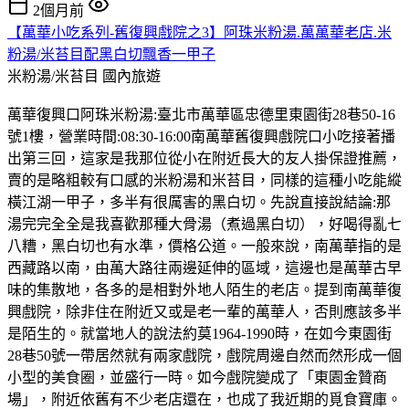
2個月前
【萬華小吃系列-舊復興戲院之3】阿珠米粉湯.萬萬華老店.米
粉湯/米苔目配黑白切飄香一甲子
米粉湯/米苔目
國內旅遊
萬華復興口阿珠米粉湯:臺北市萬華區忠德里東園街28巷50-16
號1樓，營業時間:08:30-16:00南萬華舊復興戲院口小吃接著播
出第三回，這家是我那位從小在附近長大的友人掛保證推薦，
賣的是略粗較有口感的米粉湯和米苔目，同樣的這種小吃能縱
橫江湖一甲子，多半有很厲害的黑白切。先說直接說結論:那
湯完完全全是我喜歡那種大骨湯（煮過黑白切），好喝得亂七
八糟，黑白切也有水準，價格公道。一般來說，南萬華指的是
西藏路以南，由萬大路往兩邊延伸的區域，這邊也是萬華古早
味的集散地，各多的是相對外地人陌生的老店。提到南萬華復
興戲院，除非住在附近又或是老一輩的萬華人，否則應該多半
是陌生的。就當地人的說法約莫1964-1990時，在如今東園街
28巷50號一帶居然就有兩家戲院，戲院周邊自然而然形成一個
小型的美食圈，並盛行一時。如今戲院變成了「東園金贊商
場」，附近依舊有不少老店還在，也成了我近期的覓食寶庫。