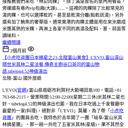
接推薦我們來吃「林記肉粿」。除了滿是簽名的室內用餐區，
旁邊還有巷內vip包廂(大誤).......。這裡的肉粿除了比較常見的
湯肉粿，也可以選擇乾的，甚至是乾濕分離(點乾送湯)，另外
還有加了鮪魚的奢華版。通常東港的肉粿主體是用在來米磨成
米漿蒸熟的米粿，再淋上各家不同的高湯及配料、蔥、蒜苗等
調味料。
繼續閱讀
2個月前
【小虎吃貨團日本摘星之23-北陸富山美食】L'EVO.富山深山
隱世米其林二星法餐.傳奇主廚谷口英司的富山物
語.tabelog4.52神級演出
北陸-富山
國外旅遊
L'EVO(
官網
):富山県南砺市利賀村大勘場田島100，電話:+81
763-68-2115，營業時間:12:00-22:00(星期二三休)米其林二星也
好、tabelog4.52的神級演出也罷，我在日本吃過上千家餐廳中
最愛的一家(料理)，絕對非「L'EVO」莫屬，為了帶「
小虎吃
貨團
」的團員去吃，我特色於去年開了一團「岐阜/富山米其
林摘星團」，那一趟一共吃了五家米其林(星級)，果不其然全