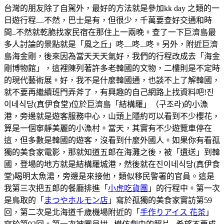
台灣的朋友除了自駕外，最好的方法就是參加kk day 之類的一
日遊行程....不然，巴士是有，但很少，千萬要查好交通和時
間..不然就乾脆找家民宿在那住上一兩晚。查了一下巨濟島最
多人討論的景點就是「風之丘」咚....咚...咚。另外，附近巨濟
島海金剛，後來因為當天天天氣好，我們的行程改成去「海金
剛博物館」，這裡陳列著許多老韓國的文物，二樓則是不定時
的現代藝術展。好，我不是什麼韓國通，也談不上了解韓國，
就不要再繼續班門弄斧了，有興趣的自己網路上找資料吧!진
이네식당(真伊食堂)位於巨濟島「結構羅」（구조라)的小漁
港，旁邊就是遊客服務中心，山頭上隱約可以看到不少櫻花，
算是一個寧靜美麗的小漁村。當天，其實有不少遊覽車停在
這，但多數是韓國的遊客，沒看到什麼外國人。如果你有看孤
獨的美食家電影，那就知道五郎在海灘之後，被「遺送」到韓
國，登場的地方就是結構羅城港，然後就在진이네식당(真伊食
堂)喝明太魚湯，旁邊是來接他，類似移民警署的官員。這是
我第三次把五郎的餐廳排進「
小虎吃貨團
」的行程中。第一次
是鳥取的「
まつやホルモン店
」寫於孤獨的美食家實訪第59
回，第二次是北海道千歲機場附近的「
手作りアイス 花茶
」