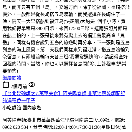
島山島、蕨小島、前島，此外無人島男女群島、黑島等等幾個
島，而非只有五個「島」。交通方面，除了從福岡、長崎搭飛
機外，一般都是從長崎搭五島渡輪。而我選擇在長崎住了一
晚，隔天一大早搭船到福江島(快速船)大約是1個半小時，費
用我記得單程是8900日幣，來回17500日幣。這兩張照片都是
在船上拍的，上一張是後來我有爬上去的福江島最高峰「鬼
岳」，同樣有機會說到五島的旅遊時再分享，下一張則是五島
列島的海上風景。第二天我們同樣來到福江港，搭五島渡輪到
奈留島，有兩艘渡輪每天各三班(我通常選快的)，請記得查好
回程的時間。當然，你也可以選擇各島間的海上計程車(通常
要預約)
繼續閱讀
2個月前
【台北幾碗麵之7-萬華美食】阿美陽春麵.韭菜油蔥乾麵配餛
飩湯飄香一甲子
小吃麵館
國內旅遊
阿美陽春麵:臺北市萬華區華江里環河南路二段169號，電話:
0962 020 534，營業時間:12:00-14:00/17:30-21:30(星期日休)萬