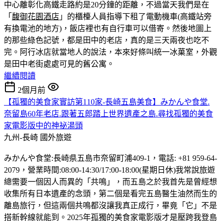
中心離彰化高鐵走路約是20分鐘的距離，不過當天我們是在
「
馥御花園酒店
」的櫃檯人員指導下租了電動機車(高鐵站旁
有換電池的地方)，飯店裡也有自行車可以借寄。然後地圖上
的那些綠色記號，都是田中的老店，真的是三天兩夜也吃不
完。
阿行冰店就當地人的說法，本來好條叫統一冰菓室，外觀
是田中老街處處可見的舊公寓。
繼續閱讀
2個月前
【孤獨的美食家實訪第110家-長崎五島美食】みかんや食堂.
奈留島60年老店.跟著五郎踏上世界遺產之島.尋找孤獨的美食
家電影版中的神祕湯頭
九州-長崎
國外旅遊
みかんや食堂:長崎県五島市奈留町浦409-1，電話: +81 959-64-
2079，營業時間:08:00-14:30/17:00-18:00(星期日休)我常說旅遊
總需要一個因人而異的「共鳴」，而五島之於我首先是曾經想
收集所有日本遺產的念頭，第二個是看完五島醫生油然而生的
離島旅行，但這兩個共鳴都沒讓我真正成行，畢竟「它」不是
搭新幹線就能到。2025年孤獨的美食家電影版才是壓跨我登島