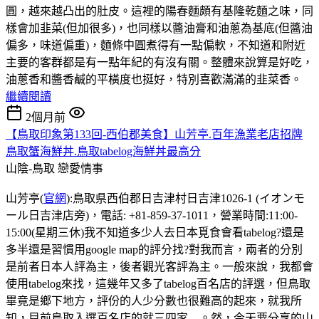
圓，越來越凸出的肚皮。這裡的陽春麵頗有基隆乾麵之味，同
樣會加韭菜(但加很多)，也同樣以醬油膏和油蔥為基底(但醬油
偏多，味道偏重)，麵條中圓煮得有一點偏軟，不知道和附近
主要的客群都是有一點年紀的有沒有關。整體來說算是好吃，
油蔥香和醬香鹹的平橫度也挺好，特別喜歡滿滿的韭菜香。
繼續閱讀
2個月前
【鳥取印象第133回-西伯郡美食】山芳亭.百年漁業老店招牌
鳥取蟹海鮮丼.鳥取tabelog海鮮丼最高分
山陰-鳥取
戀愛情事
山芳亭(
官網
):鳥取県西伯郡日吉津村日吉津1026-1 (イオンモ
ール日吉津店旁)，電話: +81-859-37-1011，營業時間:11:00-
15:00(星期三休)我不知道多少人去日本覓食會看tabelog?還是
多半還是習慣用google map的評分找?對我而言，兩者的分別
是前者日本人評為主，後者觀光客評為主。一般來說，我都會
使用tabelog來找，這幾年又多了tabelog百名店的評選，但鳥取
畢竟是鄉下地方，評份的人少分數也很難高的起來，就我所
知，目前鳥取入選百名店的就三四家....。然，今天要分享的山