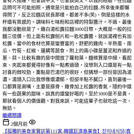
會有人指運，他會說中文、也會說英文。以我的經驗，在拉麵
店問可不可能拍照，通常是只能拍自己的拉麵..所幸後來都懶
得問了，反正拉麵店就長那樣，都差不多(笑)，倒是這樣的水
杯還有質感的。調味料七味粉和店裡的特製醬汁。不過，最後
我都沒動就是了。雞白湯松露拉麵3000日幣，大概是一般的拉
麵三倍價，但上面有松露刨片和一匙松露醬，就說湯裡也有加
松露，當中的食材也算是蠻豐富的，舒肥的雞肉、半熟蛋、南
瓜、竹筍、紅椒、蓮耦等蔬食，附上的兩小碟是薑泥和炸過的
蔥、蒜。比較有趣的是中間放了蘿勃葉。麵條算是中細，看起
來、夾起來都覺得好像有一點煮過頭，沒想到入口還是有一點
討喜的微咬勁，重點是巴湯巴的很好，但猜想一部份是因為湯
濃。湯頭入口比我想像還濃郁，但卻半點不膩口，直到最後一
口都算是涮嘴，主要是豚骨、雞骨加上松露的香氣，隱約中還
有一些蔬果的甜味，說真的還蠻好喝的。至於3000是不是貴，
那就看個人的價值觀。對我來說，可能這輩子也就吃這一次，
無妨。
繼續閱讀
2個月前
【孤獨的美食家實訪第111家-韓國巨濟島美食】진이네식당(真