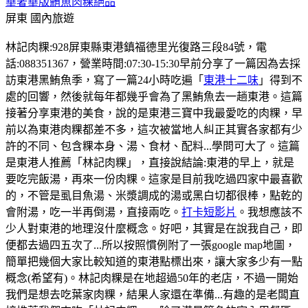
華奢華版鮪魚肉粿絕品
屏東
國內旅遊
林記肉粿:928屏東縣東港鎮福德里光復路三段84號，電
話:088351367，營業時間:07:30-15:30早前分享了一篇因為去採
訪東港黑鮪魚季，寫了一篇24小時吃遍「
東港十二味
」得到不
處的回響，然後就每年都幾乎會為了黑鮪魚去一趟東港。這篇
接著分享東港的美食，說的是東港三寶中我最愛吃的肉粿，早
前以為東港肉粿都差不多，這次被當地人糾正其實各家都有少
許的不同、包含粿本身、湯、食材、配料...學問可大了。這篇
是東港人推薦「林記肉粿」，直接說結論:東港的早上，就是
要吃完飯湯，再來一份肉粿。這家是目前我吃過四家中最喜歡
的，不管是虱目魚湯、米漿調成的湯或黑白切都很棒，點乾的
會附湯，吃一半再倒湯，直接兩吃。
打卡短影片
。我想應該不
少人對東港的地理沒什麼概念。好吧，其實是在說我自己，即
便都去過四五次了...所以按照慣例附了一張google map地圖，
簡單把幾個大家比較知道的東港點標出來，讓大家多少有一點
概念(希望有)。林記肉粿是在地超過50年的老店，不過一開始
我們是想去吃葉家肉粿，結果人家還在準備...有趣的是老闆直