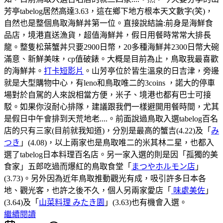
芳亭tabelog居然高達3.63，這在鄉下地方根本天文數字(笑)，
自然也是整個鳥取海鮮丼第一位。直接說結論:前身是海鮮食
品店，境港直送漁貨，超值海鮮丼，假日用餐時常常大排長
龍。整隻松葉蟹丼只要2900日幣，20多種海鮮丼2300日幣大碗
滿意、新鮮美味，cp值破錶。大概是目前為止，鳥取我最喜歡
的海鮮丼。
打卡短影片
。山芳亭位於皆生溫泉的日吉津，旁邊
就是大型購物中心，有leno和鳥取唯二的3coins ，諾大的停車
場對於自駕的人來說相當方便，米子、境港也都有巴士可接
駁。如果你沒耐心排隊，建議跟我們一樣避開用餐時間，尤其
是假日中午會排到天荒地老....。前面說過鳥取入選tabelog百名
店的只有三家(目前就我知道)，分別是最高的蟹吉(4.22)及「
み
つき
」(4.08)，以上兩家也是鳥取唯二的米其林二星，也都入
選了tabelog日本料理百名店。另一家入選的則是因「孤獨的美
食家」五郎吃過而爆紅的鳥取食堂「
まつやホルモン店
」
(3.73)。另外因為近年鳥取推動觀光有成，吸引許多日本各
地、觀光客，也許之後不久，個人另兩家愛店「
味處美佐
」
(3.64)及「
山菜料理 みたき園
」(3.63)也有機會入選。
繼續閱讀