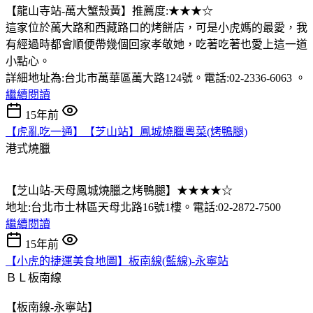
【龍山寺站-萬大蟹殼黃】推薦度:★★★☆
這家位於萬大路和西藏路口的烤餅店，可是小虎媽的最愛，我
有經過時都會順便帶幾個回家孝敬她，吃著吃著也愛上這一道
小點心。
詳細地址為:台北市萬華區萬大路124號。電話:02-2336-6063 。
繼續閱讀
15年前
【虎亂吃一通】【芝山站】鳳城燒臘粵菜(烤鴨腿)
港式燒臘
【芝山站-天母鳳城燒臘之烤鴨腿】★★★★☆
地址:台北市士林區天母北路16號1樓。電話:02-2872-7500
繼續閱讀
15年前
【小虎的捷運美食地圖】板南線(藍線)-永寧站
ＢＬ板南線
【板南線-永寧站】