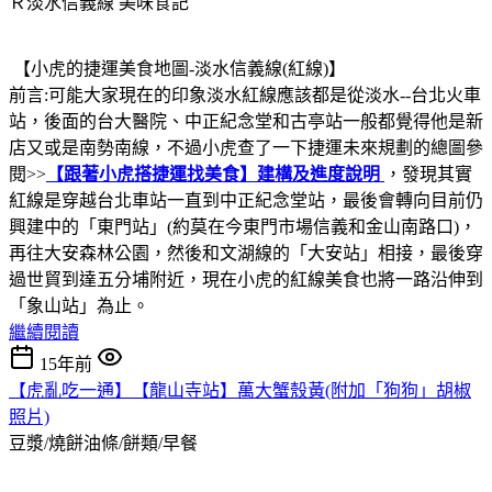
Ｒ淡水信義線
美味食記
【小虎的捷運美食地圖-淡水信義線(紅線)】
前言:可能大家現在的印象淡水紅線應該都是從淡水--台北火車
站，後面的台大醫院、中正紀念堂和古亭站一般都覺得他是新
店又或是南勢南線，不過小虎查了一下捷運未來規劃的總圖參
閱>>
【跟著小虎搭捷運找美食】建構及進度說明
，發現其實
紅線是穿越台北車站一直到中正紀念堂站，最後會轉向目前仍
興建中的「東門站」(約莫在今東門市場信義和金山南路口)，
再往大安森林公園，然後和文湖線的「大安站」相接，最後穿
過世貿到達五分埔附近，現在小虎的紅線美食也將一路沿伸到
「象山站」為止。
繼續閱讀
15年前
【虎亂吃一通】【龍山寺站】萬大蟹殼黃(附加「狗狗」胡椒
照片)
豆漿/燒餅油條/餅類/早餐