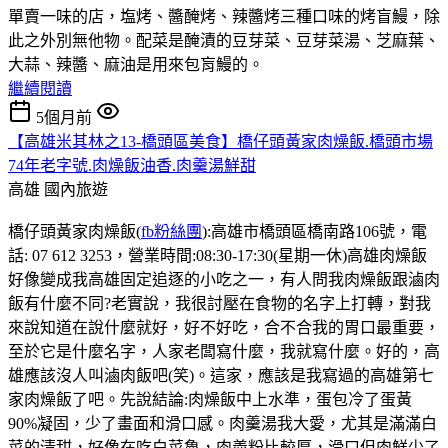
單賣一味的店，塩烤、醬醃烤、辣醬烤三種口味的烤盲鰻，除
此之外別無他物。配菜是醃漬的豆芽菜、豆芽菜湯、芝麻葉、
大蒜、辣醬、麻油是用來包肓鰻的。
繼續閱讀
5個月前
【高雄米其林之13-橋頭區美食】橋仔頭黃家肉燥飯.橋頭市場
74年老字號.肉燥飯油香.肉羹湯鮮甜
高雄
國內旅遊
橋仔頭黃家肉燥飯(
fb粉絲團
):高雄市橋頭區橋南路106號，電
話: 07 612 3253，營業時間:08:30-17:30(星期一休)高雄肉燥飯
好像變成我高雄固定追逐的小吃之一，有人問我肉燥飯跟滷肉
飯有什麼不同?老實說，我很討壓在食物的名字上打轉，對我
來說知道在說什麼就好，好不好吃，合不合我的胃口最重要，
至於它是什麼名字，人家老闆寫什麼，我就寫什麼。好的，高
雄應該沒人叫滷肉飯吧(笑)。這家，應該是我寫過的高雄第七
家肉燥飯了吧。先說結論:肉燥飯中上水準，蛋包冷了蛋黃
90%凝固，少了畫面和滑口感。肉羹湯我大愛，尤其是滿滿白
菜的清甜，好像在吃白菜魯，肉𡙡粉比較厚，滑口但肉鮮少了