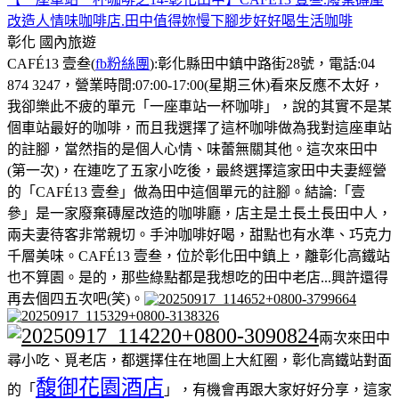
改造人情味咖啡店.田中值得妳慢下腳步好好喝生活咖啡
彰化
國內旅遊
CAFÉ13 壹叁(
fb粉絲團
):彰化縣田中鎮中路街28號，電話:04
874 3247，營業時間:07:00-17:00(星期三休)看來反應不太好，
我卻樂此不疲的單元「一座車站一杯咖啡」，說的其實不是某
個車站最好的咖啡，而且我選擇了這杯咖啡做為我對這座車站
的註腳，當然指的是個人心情、味蕾無關其他。這次來田中
(第一次)，在連吃了五家小吃後，最終選擇這家田中夫妻經營
的「CAFÉ13 壹叁」做為田中這個單元的註腳。結論:「壹
參」是一家廢棄磚屋改造的咖啡廳，店主是土長土長田中人，
兩夫妻待客非常親切。手沖咖啡好喝，甜點也有水準、巧克力
千層美味。CAFÉ13 壹叁，位於彰化田中鎮上，離彰化高鐵站
也不算園。是的，那些綠點都是我想吃的田中老店...興許還得
再去個四五次吧(笑)。
兩次來田中
尋小吃、覓老店，都選擇住在地圖上大紅圈，彰化高鐵站對面
馥御花園酒店
的「
」，有機會再跟大家好好分享，這家