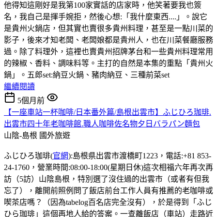
他得知這剛好是我第100家實話的店家時，他笑著要我也簽
名，我自己是揮手婉拒，然後心想:「我什麼東西....」。說它
是貴州火鍋店，但其實也賣很多貴州料理，甚至是一點川菜的
影子，後來才知老闆、老闆娘都是貴州人，也在川菜餐廳服務
過。除了料理外，這裡也賣貴州招牌茅台和一些貴州料理常用
的辣椒、香料、調味料等。主打的自然是本集的重點「貴州火
鍋」。五郎set:納豆火鍋、豬肉納豆、三種前菜set
繼續閱讀
5個月前
【一座車站一杯咖啡/日本番外篇/島根出雲市】ふじひろ珈琲.
出雲市四十年老咖啡館.職人咖啡佐名物夕日バラパン麵包
山陰-島根
國外旅遊
ふじひろ珈琲(
官網
):島根県出雲市渡橋町1223，電話:+81 853-
24-1760，營業時間:08:00-18:00(星期日休)這次相福六年再次再
訪（5訪）山陰島根，特別選了沒住過的出雲市（或者有但我
忘了），離開前照例問了飯店前台工作人員有推薦的老咖啡或
喫茶店嗎？（因為tabelog百名店完全沒有），於是得到「ふじ
ひら珈琲」這個再地人給的答案。一查離飯店（車站）走路近