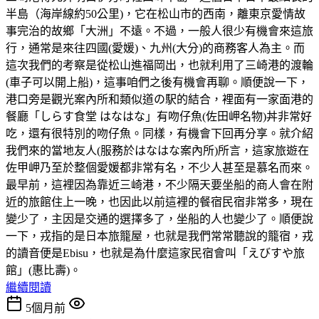
半島（海岸線約50公里)，它在松山市的西南，離東京愛情故
事完治的故鄉「大洲」不遠。不過，一般人很少有機會來這旅
行，通常是來往四國(愛媛)、九州(大分)的商務客人為主。而
這次我們的考察是從松山進福岡出，也就利用了三崎港的渡輪
(車子可以開上船)，這事咱們之後有機會再聊。順便說一下，
港口旁是觀光案內所和類似道の駅的結合，裡面有一家面港的
餐廳「しらす食堂 はなはな」有吻仔魚(佐田岬名物)丼非常好
吃，還有很特別的吻仔魚。同樣，有機會下回再分享。就介紹
我們來的當地友人(服務於はなはな案內所)所言，這家旅遊在
佐甲岬乃至於整個愛媛都非常有名，不少人甚至是慕名而來。
最早前，這裡因為靠近三崎港，不少隔天要坐船的商人會在附
近的旅館住上一晚，也因此以前這裡的餐宿民宿非常多，現在
變少了，主因是交通的選擇多了，坐船的人也變少了。順便說
一下，戎指的是日本旅籠屋，也就是我們常常聽說的籠宿，戎
的讀音便是Ebisu，也就是為什麼這家民宿會叫「えびすや旅
館」(惠比壽)。
繼續閱讀
5個月前