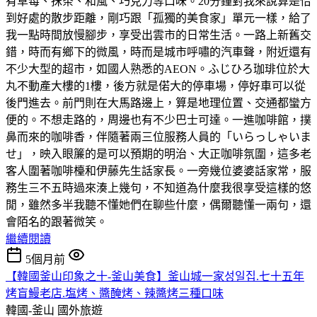
有草莓、抹茶、和風、巧克力等口味。20分鐘對我來說算是恰
到好處的散步距離，剛巧跟「孤獨的美食家」單元一樣，給了
我一點時間放慢腳步，享受出雲市的日常生活。一路上新舊交
錯，時而有鄉下的微風，時而是城市呼嘯的汽車聲，附近還有
不少大型的超市，如國人熟悉的AEON。ふじひろ珈琲位於大
丸不動產大樓的1樓，後方就是偌大的停車場，停好車可以從
後門進去。前門則在大馬路邊上，算是地理位置、交通都蠻方
便的。不想走路的，周邊也有不少巴士可達。一進咖啡館，撲
鼻而來的咖啡香，伴隨著兩三位服務人員的「いらっしゃいま
せ」，映入眼簾的是可以預期的明治、大正咖啡氛圍，這多老
客人圍著咖啡檯和伊藤先生話家長。一旁幾位婆婆話家常，服
務生三不五時過來湊上幾句，不知道為什麼我很享受這樣的悠
閒，雖然多半我聽不懂她們在聊些什麼，偶爾聽懂一兩句，還
會陌名的跟著微笑。
繼續閱讀
5個月前
【韓國釜山印象之十-釜山美食】釜山城一家성일집.七十五年
烤盲鰻老店.塩烤、醬醃烤、辣醬烤三種口味
韓國-釜山
國外旅遊