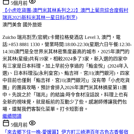
5個月前
【小虎吃貨團-澳門米其林系列之22】澳門上葡京綜合度假村
瑞兆2025新科米其林一星日料(割烹)
澳門美食
國外旅遊
Zuicho 瑞兆割烹(官網):卡爾拉格斐酒店 Level 3, 澳門，電
話:+853 8881 1330，營業時間:18:00-22:30(星期六日午餐:12:30-
14:30)澳門是全世界米其林密集度最高的城市，2025年澳門的
米其林(星級)共有19家，相較2024多了3家，新入選的四家中
有三家是日本料理，加上早前分享過的「鮨金悅」(2024年入
選)、日本料理泓(永利皇宮)、鮨吉祥．宮川(澳門銀河)，四家
中目前也僅剩「鮨吉祥．宮川(澳門銀河)」沒有帶「小虎吃貨
團」的團員攻略，預計會排入2026年澳門米其林摘星第11團
中。先說之於「瑞兆」的結論:時令食材沒話說，料理上也有
全新的視味覺，就是板前的互動少了些。感謝師傅讓我們包
場，還幫我們客製化菜單。打卡短影音。
繼續閱讀
5個月前
「來去鄉下住一晚-愛媛篇】伊方町三崎港百年古色古香餐宿