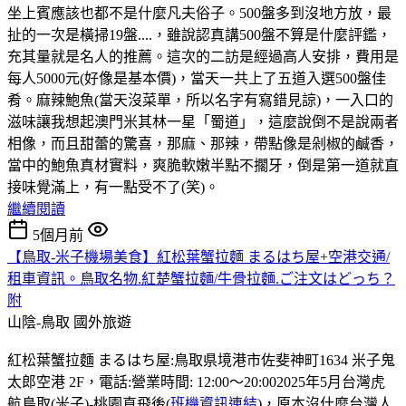
坐上賓應該也都不是什麼凡夫俗子。500盤多到沒地方放，最
扯的一次是橫掃19盤....，雖說認真講500盤不算是什麼評鑑，
充其量就是名人的推薦。這次的二訪是經過高人安排，費用是
每人5000元(好像是基本價)，當天一共上了五道入選500盤佳
肴。麻辣鮑魚(當天沒菜單，所以名字有寫錯見諒)，一入口的
滋味讓我想起澳門米其林一星「蜀道」，這麼說倒不是說兩者
相像，而且甜蕾的驚喜，那麻、那辣，帶點像是剁椒的鹹香，
當中的鮑魚真材實料，爽脆軟嫩半點不擱牙，倒是第一道就直
接味覺滿上，有一點受不了(笑)。
繼續閱讀
5個月前
【鳥取-米子機場美食】紅松葉蟹拉麵 まるはち屋+空港交通/
租車資訊。鳥取名物.紅楚蟹拉麵/牛骨拉麵.ご注文はどっち？
附
山陰-鳥取
國外旅遊
紅松葉蟹拉麵 まるはち屋:鳥取県境港市佐斐神町1634 米子鬼
太郎空港 2F，電話:營業時間: 12:00～20:002025年5月台灣虎
航鳥取(米子)-桃園直飛後(
班機資訊連結
)，原本沒什麼台灣人