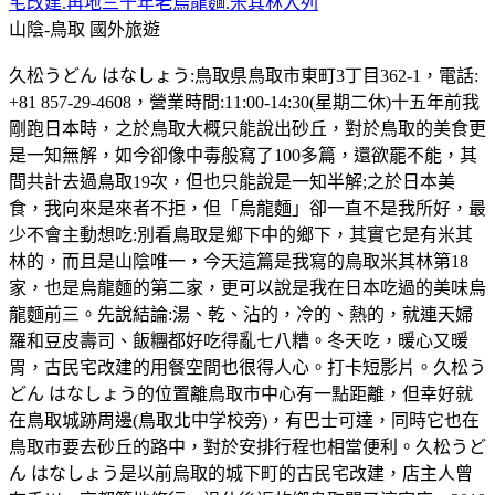
宅改建.再地三十年老烏龍麵.米其林入列
山陰-鳥取
國外旅遊
久松うどん はなしょう:鳥取県鳥取市東町3丁目362-1，電話:
+81 857-29-4608，營業時間:11:00-14:30(星期二休)十五年前我
剛跑日本時，之於鳥取大概只能說出砂丘，對於鳥取的美食更
是一知無解，如今卻像中毒般寫了100多篇，還欲罷不能，其
間共計去過鳥取19次，但也只能說是一知半解;之於日本美
食，我向來是來者不拒，但「烏龍麵」卻一直不是我所好，最
少不會主動想吃:別看鳥取是鄉下中的鄉下，其實它是有米其
林的，而且是山陰唯一，今天這篇是我寫的鳥取米其林第18
家，也是烏龍麵的第二家，更可以說是我在日本吃過的美味烏
龍麵前三。先說結論:湯、乾、沾的，冷的、熱的，就連天婦
羅和豆皮壽司、飯糰都好吃得亂七八糟。冬天吃，暖心又暖
胃，古民宅改建的用餐空間也很得人心。打卡短影片。久松う
どん はなしょう的位置離鳥取市中心有一點距離，但幸好就
在鳥取城跡周邊(鳥取北中学校旁)，有巴士可達，同時它也在
鳥取市要去砂丘的路中，對於安排行程也相當便利。久松うど
ん はなしょう是以前烏取的城下町的古民宅改建，店主人曾