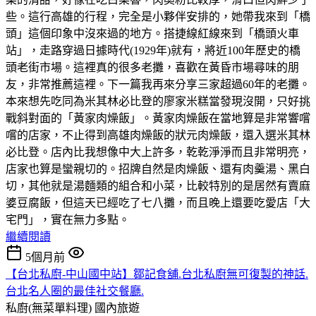
些。這行高雄的行程，完全是小夥伴安排的，她帶我來到「橋
頭」這個印象中沒來過的地方。搭捷線紅線來到「橋頭火車
站」，走路穿過日據時代(1929年)就有，將近100年歷史的橋
頭老街市場。這裡真的很多老攤，喜歡在黃昏市場尋味的朋
友，非常推薦這裡。下一篇我再來分享三家超過60年的老攤。
本來想先吃同為米其林必比登的廖家米糕當發現沒開，只好挑
戰斜對面的「黃家肉燥飯」。黃家肉燥飯在當地算是非常響嚐
嚐的店家，不止得到高雄肉燥飯的狀元肉燥飯，還入選米其林
必比登。店內比我想像中大上許多，乾乾淨淨而且非常明亮，
店家也算是蠻親切的。招牌自然是肉燥飯、還有肉羹湯、黑白
切，其他就是湯麵類的組合和小菜，比較特別的是居然有賣麻
婆豆腐飯，但這天已經吃了七八攤，而且晚上還要吃愛店「大
宅門」，實在無力多點。
繼續閱讀
5個月前
【台北私廚-中山國中站】鄒記食舖.台北私廚無可復製的神話.
台北名人圈的最佳社交餐廳.
私廚(無菜單料理)
國內旅遊