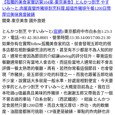
【孤獨的美食家實訪第104家-東京美食】とんかつ割烹 やす
いみ〜と.肉屋直營炸豬排割烹料理.超值炸豬排午餐1200日幣
厚切美味爽度破錶
關東-東京美食
國外旅遊
とんかつ割烹 やすいみ〜と(
官網
):東京都府中市白糸台1-23-3
2F，電話:+81 42-363-8601，營業時間:11:30-14:00/17:00-21:30
如果你有在實際follow孤獨美食家的店，就會發現五郎吃的很
多店都在相對偏僻荒涼的地方，甚至有不少都是不為人知的好
店，通常也會因為節目的介紹讓tabelog的評分狂升，畢竟這些
餐廳通常都只有當地人會去吃，而這些當地人通常比較不會去
評價一餐太熟悉的餐廳。再有，若然你常看這個節目，也會發
現「炸豬排」是五郎很少吃的料理之一，而我也跟著五郎吃過
不少家，說實話大多就是一般水準，好處是相對便宜，今天要
分享的とんかつ割烹 やすいみ〜と大概是目前為止，我在日
本吃過cp值最高且美味的炸豬排，也謝謝五郎又帶我去了一個
不曾去過的車站「白系台駅」（西武鐵道）。結論:とんかつ
定食居然只要1200日幣，而且大塊又厚切，炸功、肉的軟嫩
度、油甜度都無可挑剔，CP值更是破錶，單點的炸肉餅也非