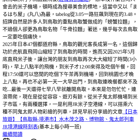
會去的米子機場，頓時成為搜尋美食的標地，這當中又以「ま
るはち屋」(丸八)為最，tabelog從3.05一路狂飆到現在的3.48。
招牌自然是許多人到鳥取的重點鳥取蟹做成的「螃蟹拉麵」，
不過個人卻更為鳥取名物「牛骨拉麵」著迷，幾乎每次去鳥取
一定要吃個痛快。
2025年日本47個都道府縣，鳥取的觀光客長成第一名，這個歸
功於虎航直飛岡山縮短了到鳥取的時間，進而又因2025年5月
底直飛米子後，讓台灣的朋友到鳥取再次大大縮短了時間(3小
時)，早上八點半的飛機，到米子才12:00來得及吃個午餐，回
程17:50還可以悠閒的吃個下午茶再到機場，回到桃園也才晚
上八點。再也不必第一天一大早出門，到鳥取連晚餐都來不及
吃...最後一天還得七早八早就離開鳥取。本來是勿勿忙忙，連
滾帶爬，現在是從從容容、遊刃有餘。從米子鬼太郎機場到米
子市區，有兩種選擇，一是利用JR米子空港線，可以搭乘六
種不同鬼太郎人物彩繪的列車，詳見早前分享過的文章
【日本
旅遊】【鳥取縣-境港市】水木茂之路、博物館、鬼太郎列車
JR境港線時刻表
(基本上每小時一班)
繼續閱讀