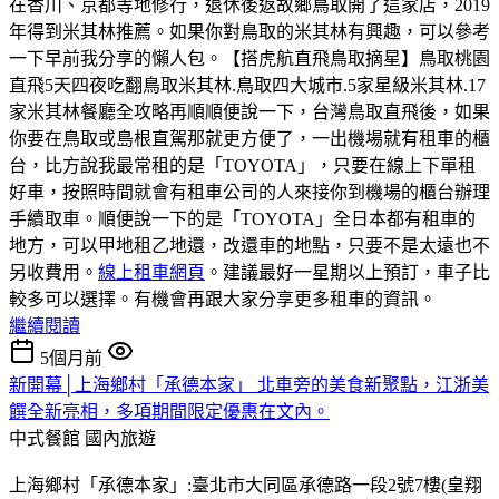
在香川、京都等地修行，退休後返故鄉鳥取開了這家店，2019
年得到米其林推薦。如果你對鳥取的米其林有興趣，可以參考
一下早前我分享的懶人包。【搭虎航直飛鳥取摘星】鳥取桃園
直飛5天四夜吃翻鳥取米其林.鳥取四大城市.5家星級米其林.17
家米其林餐廳全攻略再順順便說一下，台灣鳥取直飛後，如果
你要在鳥取或島根直駕那就更方便了，一出機場就有租車的櫃
台，比方說我最常租的是「TOYOTA」，只要在線上下單租
好車，按照時間就會有租車公司的人來接你到機場的櫃台辦理
手續取車。順便說一下的是「TOYOTA」全日本都有租車的
地方，可以甲地租乙地還，改還車的地點，只要不是太遠也不
另收費用。
線上租車網頁
。建議最好一星期以上預訂，車子比
較多可以選擇。有機會再跟大家分享更多租車的資訊。
繼續閱讀
5個月前
新開幕│上海鄉村「承德本家」 北車旁的美食新聚點，江浙美
饌全新亮相，多項期間限定優惠在文內。
中式餐館
國內旅遊
上海鄉村「承德本家」:臺北市大同區承德路一段2號7樓(皇翔