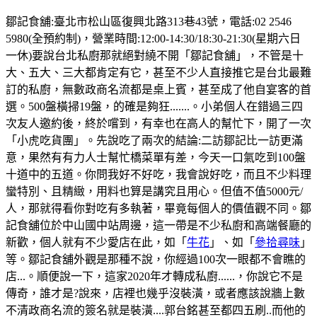
鄒記食舖:臺北市松山區復興北路313巷43號，電話:02 2546
5980(全預約制)，營業時間:12:00-14:30/18:30-21:30(星期六日
一休)要說台北私廚那就絕對繞不開「鄒記食舖」，不管是十
大、五大、三大都肯定有它，甚至不少人直接推它是台北最難
訂的私廚，無數政商名流都是桌上賓，甚至成了他自宴客的首
選。500盤橫掃19盤，的確是夠狂.......。小弟個人在錯過三四
次友人邀約後，終於嚐到，有幸也在高人的幫忙下，開了一次
「小虎吃貨團」。先說吃了兩次的結論:二訪鄒記比一訪更滿
意，果然有有力人士幫忙橋菜單有差，今天一口氣吃到100盤
十道中的五道。你問我好不好吃，我會說好吃，而且不少料理
蠻特別、且精緻，用料也算是講究且用心。但值不值5000元/
人，那就得看你對吃有多執著，畢竟每個人的價值觀不同。鄒
記食舖位於中山國中站周邊，這一帶是不少私廚和高端餐廳的
新歡，個人就有不少愛店在此，如「
牛花
」、如「
參拾尋味
」
等。鄒記食舖外觀是那種不說，你經過100次一眼都不會瞧的
店...。順便說一下，這家2020年才轉成私廚......，你說它不是
傳奇，誰才是?說來，店裡也幾乎沒裝潢，或者應該說牆上數
不清政商名流的簽名就是裝潢....郭台銘甚至都四五刷..而他的