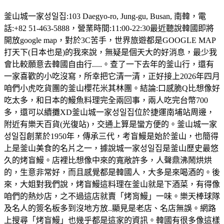
釜山城一家성일집:103 Daegyo-ro, Jung-gu, Busan, 南韓，電
話:+82 51-463-5888，營業時間:11:00-22:30最近聽說韓國即將
開放google map，對於3C苦手，世界旅遊都是GOOGLE MAP
打天下(日本也是)的我來說，無疑是個天大的好消息，最少我
會比較願意去韓國自由行.....。查了一下去年的釜山行，還有
一家喜歡的小吃沒寫，所幸把它清一清，正好接上2026年四月
咱們小虎吃貨團的釜山櫻花米其林團。結論:口感脆Q比想像好
吃太多，和日本的鰻魚料理完全兩回事，兩人吃完台幣700
多，還可以續攤XD釜山城一家성일집位於捷運南埔站周邊，
附近有樂天百貨(光復站)，交通上算是蠻方便的。釜山城一家
성일집創業於1950年，傳承三代，考盲鰻是始於釜山，也簡得
上是釜山美食的名片之一，據說城一家성일집是釜山歷史最悠
久的烤盲鰻。店裡比想像中來的寬敞許多，人聲鼎沸鬧烘烘
的，生意非常好，而且感覺都是韓國人，大多是來喝酒的。後
來，大姐對我們說，烤盲鰻這料理在釜山就是下酒菜，有得像
咱們的熱炒店，之不過這店就賣「烤肓鰻」一味。樂天棒球隊
及名人的簽名板多到沒地方放..顯見是老店、名店無誤。網路
上搜尋「烤盲鰻」也幾乎都是這家的資訊。韓國有很多像這樣