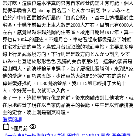
常好吃，這價位這水準真的只有自家經營肉舖才有可能。個人
覺得早晚會入選tabelog 百名店。とんかつ割烹 やすいみ〜と
位於府中市西武鐵道所屬的「白系台駅」，基本上這裡屬於住
宅區，十幾年前每天上車人數是2000人左右，目前已有6000人
左右，感覺是越來越熱鬧的住宅區。啟用日期是1917年，算一
算也有100年的歷史。不過月台、車站看起來都像是為了附近
住宅才新建的車站。島式月台1面2線的地面車站，主要是多摩
線上行是武藏境方向，下行則是是政方向とんかつ割烹 やす
いみ〜と登場於形形色色 孤獨的美食家第8話，這集的演員是
福山翔大，飾演競輪單車選手，為了慶祝比賽勝利，來到這家
他的愛店，而巧遇五郎。步出車站大約是5分鐘左右的路程，
算是蠻好找的，11:30開始營業，我11:15到已經排了大約十
人，幸好第一批次就可以入內。
查了一下，這裡早前好像是肉舖，後來肉舖改到其他地方，就
在原地經營了現在以自家肉品為主的餐廳，中午是以炸豬排為
主的定食，晚上則是割烹料理。
繼續閱讀
5個月前
【一座車站一杯咖啡之14-彰化田中】CAFÉ13 壹叁.廢棄磚屋