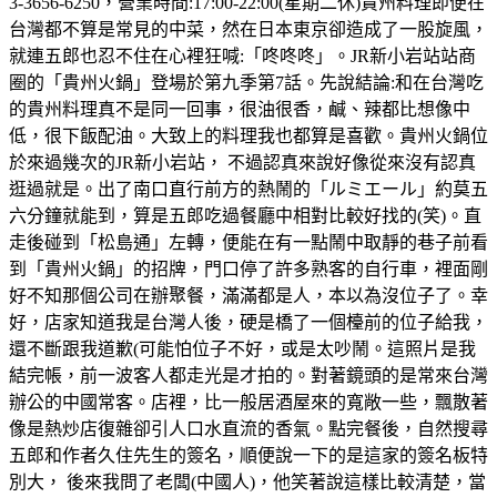
3-3656-6250，營業時間:17:00-22:00(星期二休)貴州料理即便在
台灣都不算是常見的中菜，然在日本東京卻造成了一股旋風，
就連五郎也忍不住在心裡狂喊:「咚咚咚」。JR新小岩站站商
圈的「貴州火鍋」登場於第九季第7話。先說結論:和在台灣吃
的貴州料理真不是同一回事，很油很香，鹹、辣都比想像中
低，很下飯配油。大致上的料理我也都算是喜歡。貴州火鍋位
於來過幾次的JR新小岩站， 不過認真來說好像從來沒有認真
逛過就是。出了南口直行前方的熱鬧的「ルミエール」約莫五
六分鐘就能到，算是五郎吃過餐廳中相對比較好找的(笑)。直
走後碰到「松島通」左轉，便能在有一點鬧中取靜的巷子前看
到「貴州火鍋」的招牌，門口停了許多熟客的自行車，裡面剛
好不知那個公司在辦聚餐，滿滿都是人，本以為沒位子了。幸
好，店家知道我是台灣人後，硬是橋了一個檯前的位子給我，
還不斷跟我道歉(可能怕位子不好，或是太吵鬧。這照片是我
結完帳，前一波客人都走光是才拍的。對著鏡頭的是常來台灣
辦公的中國常客。店裡，比一般居酒屋來的寬敞一些，飄散著
像是熱炒店復雜卻引人口水直流的香氣。點完餐後，自然搜尋
五郎和作者久住先生的簽名，順便說一下的是這家的簽名板特
別大， 後來我問了老闆(中國人)，他笑著說這樣比較清楚，當