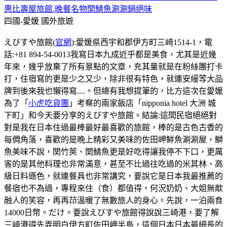
惠比壽屋旅館.晚餐名物関鯖魚涮涮鍋絕味
四國-愛媛
國外旅遊
えびすや旅館(
官網
):愛媛県西宇和郡伊方町三崎1514-1，電
話:+81 894-54-0013我寫日本九成近乎都是美食，尤其是近幾
年來，幾乎放棄了所有景點的文章，充其量就是在粉絲團打卡
打，住宿寫的更是少之又少，除非很有特色，就連安縵等大品
牌到後來我也懶得寫....。但總有我想提筆的，比方這次在愛媛
為了「
小虎吃貨團
」考察的兩家飯店「nipponia hotel 大洲 城
下町」和今天要分享的えびすや旅館。結論:這間民宿絕絕對
對是我在日本住過最棒最好最喜歡的旅館，棒的是古色古香的
每倜角落，喜歡的是晩上精彩又美味的佐田岬鮮魚涮涮屋，鰤
魚美味不說，関竹莢、関鯖魚更是好吃得讓我停不下口，更厲
害的是其他料理也非常滿意，甚至不比過往吃過的米其林、高
級日料遜色，就連餐具也非常講究，要說它是日本我最推薦的
餐宿也不為過，專程來住（食）都值得，何況奶奶、大姐無歒
融人的笑容，再再䒢溫暖了無數旅人的身心。先說，一泊兩食
14000日幣。だけ。要說えびすや旅館得說說三崎港，要了解
三崎港得先弄明白伊方町佐田岬半島，這個日本日本最細長的