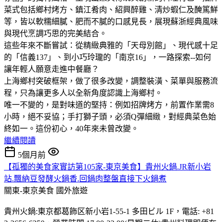
菜式包括鄉村烤方、鎮江肴肉、紹興醉雞、清炒蝦仁及醃篤鮮
等，皆以軟糯細膩、肥而不膩的口感見長，展現蘇浙經典風味
與現代烹調巧思的完美結合。
這些年來不斷嘗試：從精緻典雅的「天母別館」、現代感十足
的「信義137」、到小巧玲瓏的「南京16」，一路探索--如何
讓年輕人願意走進中餐廳？
上海鄉村突破框架，做了很多改變，調整裝潢、菜單與服務流
程，只為讓更多人以全新角度認識上海鄉村。
唯一不變的，是對味道的堅持：例如招牌烤方，前置作業需8
小時，絕不妥協；手打獅子頭，必須Q彈細緻，對經典菜色始
終如一。這份初心，40年來未曾改變。
繼續閱讀
5個月前
【孤獨的美食家實訪第105家-東京美食】貴州火鍋.JR新小岩
站.飄納豆發酵火鍋香.回鍋肉整盤直接下火鍋煮
關東-東京美食
國外旅遊
貴州火鍋:東京都葛飾区新小岩1-55-1 多田ビル 1F，電話: +81