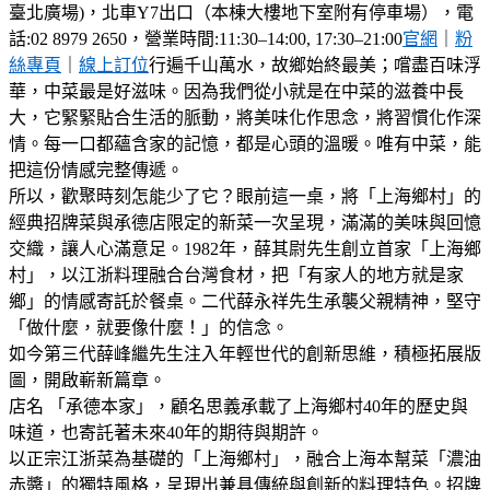
臺北廣場)，北車Y7出口（本棟大樓地下室附有停車場），電
話:02 8979 2650，營業時間:11:30–14:00, 17:30–21:00
官網
｜
粉
絲專頁
｜
線上訂位
行遍千山萬水，故鄉始終最美；嚐盡百味浮
華，中菜最是好滋味。因為我們從小就是在中菜的滋養中長
大，它緊緊貼合生活的脈動，將美味化作思念，將習慣化作深
情。每一口都蘊含家的記憶，都是心頭的溫暖。唯有中菜，能
把這份情感完整傳遞。
所以，歡聚時刻怎能少了它？眼前這一桌，將「上海鄉村」的
經典招牌菜與承德店限定的新菜一次呈現，滿滿的美味與回憶
交織，讓人心滿意足。1982年，薛其尉先生創立首家「上海鄉
村」，以江浙料理融合台灣食材，把「有家人的地方就是家
鄉」的情感寄託於餐桌。二代薛永祥先生承襲父親精神，堅守
「做什麼，就要像什麼！」的信念。
如今第三代薛峰繼先生注入年輕世代的創新思維，積極拓展版
圖，開啟嶄新篇章。
店名 「承德本家」，顧名思義承載了上海鄉村40年的歷史與
味道，也寄託著未來40年的期待與期許。
以正宗江浙菜為基礎的「上海鄉村」，融合上海本幫菜「濃油
赤醬」的獨特風格，呈現出兼具傳統與創新的料理特色。招牌