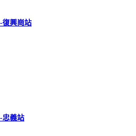
-復興崗站
-忠義站