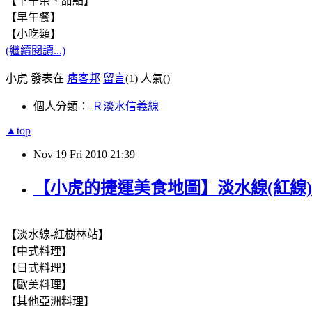
【下午茶、甜點】
【早午餐】
【小吃類】
(繼續閱讀...)
小虎 發表在
痞客邦
留言
(1)
人氣(
)
個人分類：
Ｒ淡水信義線
▲top
Nov
19
Fri
2010
21:39
【小虎的捷運美食地圖】淡水線(紅線)
【淡水線-紅樹林站】
【中式料理】
【日式料理】
【歐美料理】
【其他亞洲料理】