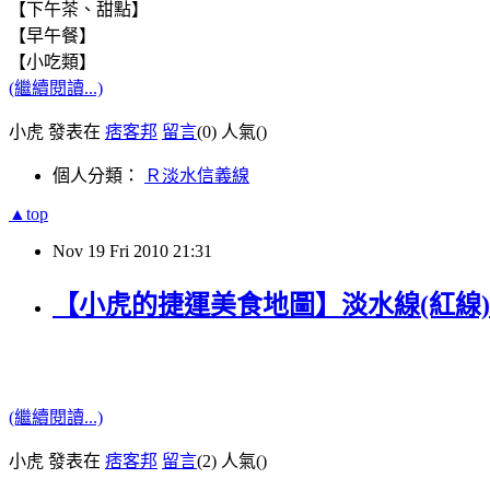
【下午茶、甜點】
【早午餐】
【小吃類】
(繼續閱讀...)
小虎 發表在
痞客邦
留言
(0)
人氣(
)
個人分類：
Ｒ淡水信義線
▲top
Nov
19
Fri
2010
21:31
【小虎的捷運美食地圖】淡水線(紅線)
(繼續閱讀...)
小虎 發表在
痞客邦
留言
(2)
人氣(
)