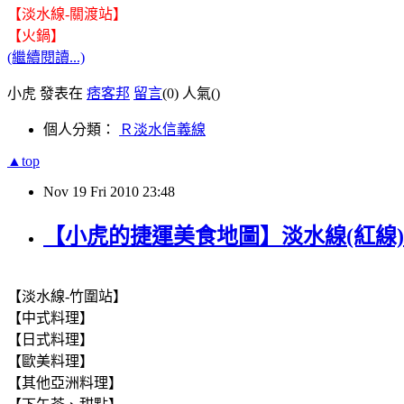
【淡水線-關渡站】
【火鍋】
(繼續閱讀...)
小虎 發表在
痞客邦
留言
(0)
人氣(
)
個人分類：
Ｒ淡水信義線
▲top
Nov
19
Fri
2010
23:48
【小虎的捷運美食地圖】淡水線(紅線
【淡水線-竹圍站】
【中式料理】
【日式料理】
【歐美料理】
【其他亞洲料理】