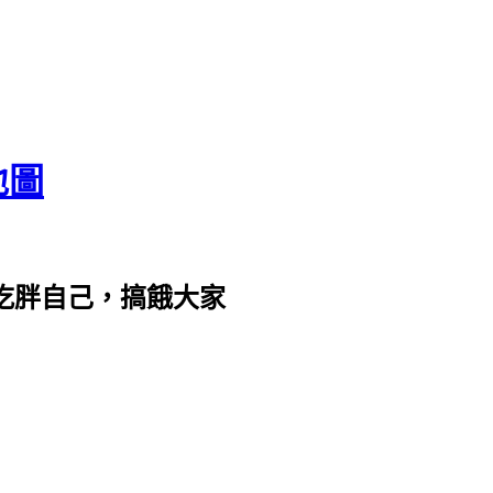
地圖
com。吃胖自己，搞餓大家