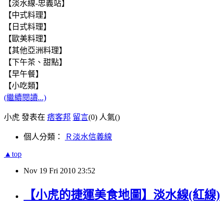
【淡水線-忠義站】
【中式料理】
【日式料理】
【歐美料理】
【其他亞洲料理】
【下午茶、甜點】
【早午餐】
【小吃類】
(繼續閱讀...)
小虎 發表在
痞客邦
留言
(0)
人氣(
)
個人分類：
Ｒ淡水信義線
▲top
Nov
19
Fri
2010
23:52
【小虎的捷運美食地圖】淡水線(紅線)