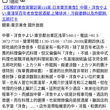
3週前
【孤獨的美食家實訪第114家-日本東京美食】中華・洋食やよ
い.東淺草百年老食堂居酒屋.上豬排丼、冷麻婆麵以及炸餛飩.
五郎打卡
關東-東京美食
國外旅遊
中華・洋食やよい:東京都台東区浅草5-60-1，電話:+81 3-
3872-7710，營業時間:11:30–15:00、17:00–20:00(星期四休)五
郎吃過的洋食很多，但這家有一點不同，除了是百年老店外，
賣的料理偏中式料理，但又偏偏叫「洋食」，不過，說來中式
料理也是飄洋過海的料理就是(笑)。先直接說結論:這次完全照
五郎吃的點，上カツ丼、炸餛飩、麻婆涼麵。上カツ丼的醬汁
很特別（有單賣調味醬），蛋液的比例熟度非常好；炸餛飩好
香好酥；麻婆涼麵我比較無感。中華・洋食やよい位於東淺
草，也有人管它叫奧淺草，大概介於淺草寺和三之輪間，但在
地理的分類上屬於三之輪。這附近有不少酒店，來來往往的計
程車不少，而據說中華・洋食やよい就是計程車司機，酒店的
首選。而在料理上的選擇，也就微微偏向是居酒屋，雖說店的
名字是「洋食」......。店外是帶點暖意的中、洋風，和賣的料