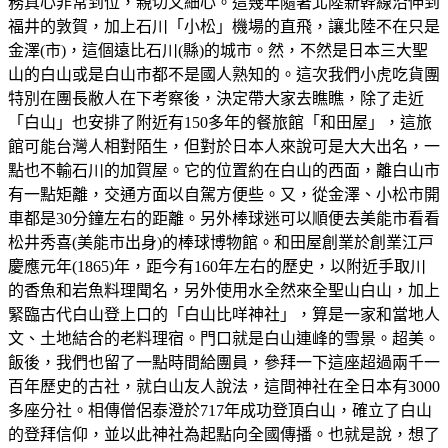
務真心非常到位，親切又細心。這幾年隨著北陸新幹線沿伸到
福井的敦賀，加上石川「小松」機場的直飛，讓北陸不在只是
金澤(市)，這個遠比石川(縣)的城市。然，不然是日本三大聖
山的白山或是白山市都不是國人熟知的。這次我們小虎吃貨團
特別在團長敝人在下考察後，決定帶大家去瞧瞧，除了走近
「白山」也安排了附近有150多年的餐旅館「和田屋」，這旅
館可能台灣人相對陌生，但對於日本人來說可是大大出名，一
點也不輸石川的加賀屋。它的位置約在白山的西面，離白山市
有一點矩離，交通方面以自駕方便些。又，從金澤、小松市開
車都是30分鐘左右的距離。另外棒球迷可以順便去美能市看看
松井秀喜(美能市出身)的棒球博物館。和田屋創業於創業江戸
慶應元年(1865)年，距今有160年左右的歷史，以附近手取川
的香魚和岩魚料理聞名，另外使用水全然來全聖山白山，加上
緊臨古代白山登上口的「白山比咩神社」，算是一家和當地人
文、土地結合的老料理宿。門口就是白山連峰的雪景。超美。
飯後，我們也留了一點時間給團員，參拜一下這座超過兩千一
百年歷史的古社，就白山友人說法，這間神社在全日本有3000
多座分社。相傳僧侶泰澄於717年成功登頂白山，確立了白山
的登拜信仰，並以此神社為起點向全國傳播。也就是說，想了