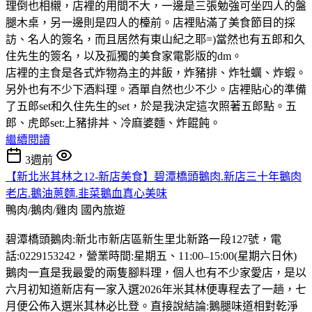
理倒也相櫬，店裡的用間不大，一邊是三張勉強可坐四人的盤
腿木桌，另一邊則是四人的檯前。店裡貼滿了美食節目的採
訪、名人的簽名，而且居然有東山紀之耶=)當然也有五郎和久
住先生的簽名，以及孤獨的美食家電影版的dm。
店裡的主食是各式炸物為主的丼飯，炸豬排、炸牡蠣、炸蝦。
另外也有不少下酒料理。酒單自然也少不少。店裡貼心的準備
了五郎set和久住先生的set，於是我決定這次照著五郎點。五
郎、虎郎set:上豬排丼、冷麻婆麵、炸餛飩。
繼續閱讀
3週前
【新北米其林之12-新店美食】碧潭橋頭鵝肉.新店三十年鵝肉
老店.鵝油蔥麵.韭菜鵝血真心美味
鴨肉/鵝肉/雞肉
國內旅遊
碧潭橋頭鵝肉:新北市新店區新生里北新路一段127號，電
話:0229153242，營業時間:星期五、11:00–15:00(星期六日休)
鵝肉一直是我最愛的兩隻腳料理，個人也有不少家愛店，是以
六月初知道新店有一家入選2026年米其林便專程去了一趟，七
月便公佈入選米其林必比登。直接說結論:鵝腿味道相對乾淨