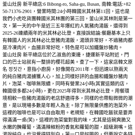
釜山灶房 新平總店:6 Bibong-ro, Saha-gu, Busan, 南韓:電話:+82
50-71376-2901，營業時間:24小時韓國米其林第11回，這也是
我們小虎吃貨團韓國米其林團的第三回，釜山米其林則是第一
次，第一天的中午是近三五年爆紅的人氣豬肉湯飯，還得到
2025-26連續兩年的米其林必比登。直接說結論:餐廳基本上只
有韓國人的米其林必比登豬肉湯飯，湯頭非常好，不過豬肉都
是冷凍肉片，血腸非常好吃，特色是可以加鐵盤炒豬肉。
釜山灶房 新平總店位於乙淑島的東邊，捷運新平站附近，門
口的巴士站就有一整排的櫻花超美。查了一下，這家店韓文原
名 정짓간，意指小廚房，好像開在2011年，但迅速以熬兩天
的純白豬肉湯擄獲人心，加上同樣好評的血腸和鐵盤炒豬肉
片，泡菜、咖啡無限續，同時有營業24小時(其實這類的店，
韓國很多都24小時)，更在2025年得到米其林必比登。用餐環
境相較一些豬肉湯飯的老店舒適得多，同樣的也帶點微微的潮
意，是以現場多數是年輕人為主。除了無限量供應的泡菜外，
這裡的咖啡也是可以自由取用。老規矩，在韓國吃飯就是要弄
得滿滿一桌(笑)，這裡的泡菜蠻對我的味，尤其是這碗爽脆又
水嫩的醃蘿蔔，滿滿辣椒粉的香氣和蘿蔔的甜，超級涮嘴。這
湯說純白，也沒覺得特別白，第一口是好喝的，但要說它多特