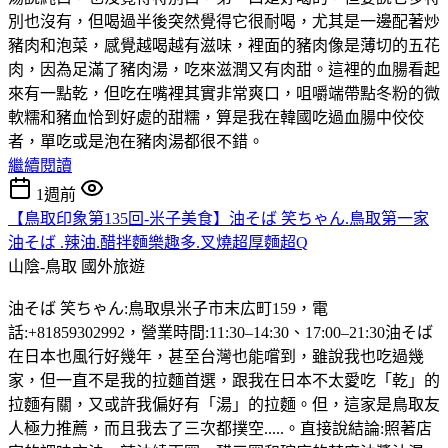
別也沒有，但喝過半後突然覺得它很耐喝，尤其是一邊配著炒
豬肉和泡菜，感覺越喝越有滋味，裡面的豬肉像是薄切的五花
肉，因為足滿了豬肉湯，吃來滋潤又有肉甜。這裡的血腸看起
來有一點乾，但吃在嘴裡其實非常爽口，咀嚼端帶點冬粉的微
軟糯和豬血恰到好處的甜糯，算是我在韓國吃過血腸中佼佼
者，單吃或是泡在豬肉湯都很不錯。
繼續閱讀
1週前
【鳥取印象第135回-米子美食】油そば 笑ちゃん.鳥取第一家
油そば .辣油.醋拌麵樂趣多.叉燒超厚麵超Q
山陰-鳥取
國外旅遊
油そば 笑ちゃん:鳥取県米子市末広町159，電
話:+81859302992，營業時間:11:30–14:30、17:00–21:30油そば
在日本也風行好幾年，甚至台灣也能嚐到，雖說我也吃過幾
家，但一直不是我的拉麵首選，跟我在日本不太愛吃「乾」的
拉麵有關，又或許我偏好有「湯」的拉麵。但，這家是鳥取友
人極力推薦，而且我去了三次都撲空.....。直接說結論:照著店