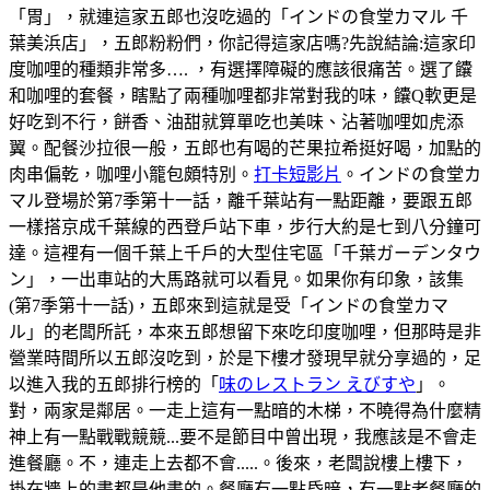
「胃」，就連這家五郎也沒吃過的「インドの食堂カマル 千
葉美浜店」，五郎粉粉們，你記得這家店嗎?先說結論:這家印
度咖哩的種類非常多…. ，有選擇障礙的應該很痛苦。選了饢
和咖哩的套餐，瞎點了兩種咖哩都非常對我的味，饢Q軟更是
好吃到不行，餅香、油甜就算單吃也美味、沾著咖哩如虎添
翼。配餐沙拉很一般，五郎也有喝的芒果拉希挺好喝，加點的
肉串偏乾，咖哩小籠包頗特別。
打卡短影片
。インドの食堂カ
マル登場於第7季第十一話，離千葉站有一點距離，要跟五郎
一樣搭京成千葉線的西登戶站下車，步行大約是七到八分鐘可
達。這裡有一個千葉上千戶的大型住宅區「千葉ガーデンタウ
ン」，一出車站的大馬路就可以看見。如果你有印象，該集
(第7季第十一話)，五郎來到這就是受「インドの食堂カマ
ル」的老闆所託，本來五郎想留下來吃印度咖哩，但那時是非
營業時間所以五郎沒吃到，於是下樓才發現早就分享過的，足
以進入我的五郎排行榜的「
味のレストラン えびすや
」。
對，兩家是鄰居。一走上這有一點暗的木梯，不曉得為什麼精
神上有一點戰戰競競...要不是節目中曾出現，我應該是不會走
進餐廳。不，連走上去都不會.....。後來，老闆說樓上樓下，
掛在牆上的畫都是他畫的。餐廳有一點昏暗，有一點老餐廳的