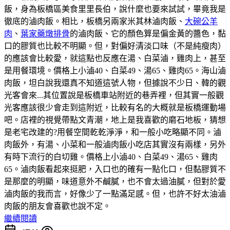
飯，身為板橋區美食里里長伯，說什麼也要來試試，畢竟我是
徹底的滷肉飯。相比，板橋另兩家米其林滷肉飯、
大碗公羊
肉
、
葉家藥燉排骨
的滷肉飯、它的顏色算是偏金黃的醬色，黏
口的膠質也比較不明顯。但，對偏好清淡口味（不是純瘦肉）
的應該會比較愛，就這點也反應在湯、白菜滷，雞肉上，甚至
是用餐環境。價格上小滷40、白菜49、湯65、雞肉65。海山滷
肉飯，坦白說我還真不知道這號人物，但據說不少日、韓的觀
光客會來...其位置說是板橋車站附近的巷弄裡，但其實一般觀
光客應該很少會走到這附近，比較有名的大概就是板橋運動場
吧。店裡的視覺帶點文青潮，地上是我喜歡的磨石地板，猜想
是老宅改建的?用餐空間乾乾淨淨，和一般小吃略顯不同。滷
肉飯外，有湯、小菜和一般滷肉飯小吃店其實沒有兩樣，另外
有時下流行的白切雞。價格上小滷40、白菜49、湯65、雞肉
65。滷肉飯看起來挺肥，入口也的確有一點化口，但黏膠質不
是那麼的明顯，味道意外不鹹膩，也不會太過油膩，但對於愛
滷肉飯的我而言，好像少了一點滿足感。但，也許不好太油滷
肉飯的朋友會喜歡也說不定。
繼續閱讀