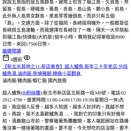
說說五島指的是五島群島，實際上包含了福江島、久賀島、奈
留島、椛島、嵯峨島、黃島、赤島、島山島、蕨小島、前島，
此外無人島男女群島、黑島等等幾個島，而非只有五個
「島」。交通方面，除了從福岡、長崎搭飛機外，一般都是從
長崎搭五島渡輪。而我選擇在長崎住了一晚，隔天一大早搭船
到福江島(快速船)大約是1個半小時，費用我記得單程是8900
日幣，來回17500日幣。
繼續閱讀
4週前
【新北米其林之11-新店美食】超人鱸魚.新年三十年老店.分段
鱸魚湯.滷肉飯.柴燒豬腳.精緻小菜翻身.
滷肉飯/雞肉飯/蝦仁飯
國內旅遊
超人鱸魚(
fb粉絲團
):新北市新店區北新路一段349號，電話:02
2912 4790，營業時間:11:00-14:00/17:00-19:30(星期日一休)先
說，我這個人反骨，越多人知道，越多人好評的，我越不想
去。再說，我不太喜歡鱸魚湯….，我對它的印象只有好幾年
前，清晨龍山寺前，警察催著魚攤離開，客人端起碗站在路邊
像沒事一樣接著喝的畫面。要不是，今天想吃的店沒開，要不