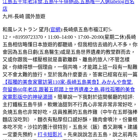
江島五十年老洋食.五島牛牛排絕品.五島唯一入選tabelog百名
店
九州-長崎
國外旅遊
和風レストラン 望月(
官網
):長崎県五島市福江町5-
12，+81959723370，11:00–14:00、17:00–20:00(星期二休)長崎
五島相信略懂日本旅遊的都聽過，但我相信去過的人不多。你
會因為五島日劇(五島醫生)或是五島世界遺產的教堂群而去，
又或你跟我一樣壓根就是喜歡離群、離島的旅人?不管怎樣
說，你總得想一個理由，一個共鳴，才能踏上這一段有一點難
又不會太難的旅行。至於我為什麼要去，答案已經寫在前一篇
【孤獨的美食家實訪第110家-長崎五島美食】みかんや食堂.
奈留島60年老店.跟著五郎踏上世界遺產之島.尋找孤獨的美食
家電影版中的神祕湯頭
。簡單說一下我對於這間餐廳的短評:
主打鐵板五島牛排，軟嫩油甜到不行真心非常非常非常好吃，
灸燒五島也非常好吃，店員推薦的五島炸雞（中午在五郎強棒
麵店沒吃到），麵衣有點厚但口感好酥，雞肉會噴汁，份量根
本吃不完，沙拉的醬汁很特別，五島米（飯）香又涮嘴。建議
一定要先預約。
打卡短影片
。先來說說怎去五島，說之前再先