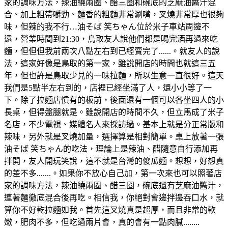
家的調味方法，辣油繞兩圈、醋三圈和碗底的芝麻油醬汁混
合、加上粗帶嚼勁、麵香的粗麵非常涮嘴，叉燒非常厚也很夠
味，但辣的我不行…油そば 笑ちゃん位於米子車站周邊不
遠，營業時間到21:30，鳥取友人說他們都是喝完酒再過來吃
麵，但但但我前兩次八點左右到已經賣完了......。就友人的說
法，這家好像是鳥取的第一家，雖說開店的時間也就這三五
年，但也許是鳥取少見的一味拉麵，所以生意一直很好。這天
我們是5點半左右到的，店裡已經坐滿了人，還小小等了一
下。除了拉麵店慣有的板前，後面還有一個可以各坐四人的小
長桌，但得盤腿就是。雖說開店的時間不久，但立馬成了米子
名店，不少電視、媒體名人來採訪過。基本上就是分正常版和
辣味，另外就是叉燒加量，選擇算是相對簡單。桌上放著一張
油そば 笑ちゃん的吃法，理論上是辣油、醋隨意自行添加再
拌開，友人開玩笑說，這不就是台灣的傻瓜麵。想想，好想真
的差不多.......。如果你不放心自己加，第一次來也可以照著店
家的調味方法，辣油繞兩圈、醋三圈，碗底還有芝麻油醬汁，
連著麵徹底混合後再吃。相信我，你絕對會邊拌邊吞口水，就
算你不好乾拉麵如我。首先這叉燒真是超厚，而且非常的軟
嫩，肥肉不多，但吃過兩片會，真的會有一點肉膩........