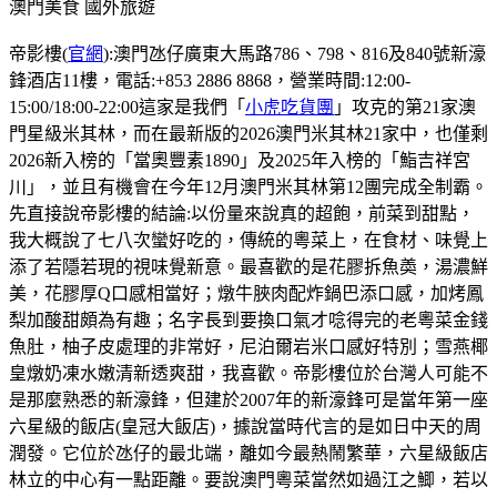
澳門美食
國外旅遊
帝影樓(
官網
):澳門氹仔廣東大馬路786、798、816及840號新濠
鋒酒店11樓，電話:+853 2886 8868，營業時間:12:00-
15:00/18:00-22:00這家是我們「
小虎吃貨團
」攻克的第21家澳
門星級米其林，而在最新版的2026澳門米其林21家中，也僅剩
2026新入榜的「當奧豐素1890」及2025年入榜的「鮨吉祥宮
川」，並且有機會在今年12月澳門米其林第12團完成全制霸。
先直接說帝影樓的結論:以份量來說真的超飽，前菜到甜點，
我大概說了七八次蠻好吃的，傳統的粵菜上，在食材、味覺上
添了若隱若現的視味覺新意。最喜歡的是花膠拆魚𡙡，湯濃鮮
美，花膠厚Q口感相當好；燉牛脥肉配炸鍋巴添口感，加烤鳳
梨加酸甜頗為有趣；名字長到要換口氣才唸得完的老粵菜金錢
魚肚，柚子皮處理的非常好，尼泊爾岩米口感好特別；雪燕椰
皇燉奶凍水嫩清新透爽甜，我喜歡。帝影樓位於台灣人可能不
是那麼熟悉的新濠鋒，但建於2007年的新濠鋒可是當年第一座
六星級的飯店(皇冠大飯店)，據說當時代言的是如日中天的周
潤發。它位於氹仔的最北端，離如今最熱鬧繁華，六星級飯店
林立的中心有一點距離。要說澳門粵菜當然如過江之鯽，若以