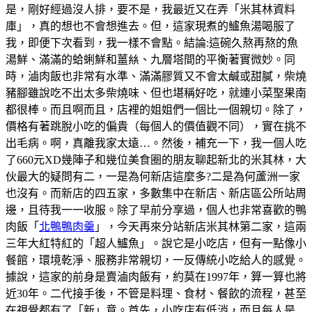
是，剛好經過沒人排，要不是，我最近又在弄「米其林資料
庫」，真的想也不會想進去。但，這家現煮的鱸魚湯喝服了
我，即便下次看到，我一樣不會點。結論:這碗久熬再熬的魚
湯鮮、滿滿的蛤蜊鮮和薑𢇃、九層塔間的平衡著實微妙。同
時，滷肉飯也非常有水準、滿滿膠質又不會太鹹或甜膩，柴燒
豬腳雖說吃不出太多柴燒味、但也堪稱好吃，就連小菜埾果南
都很棒。而且啊而且，店裡的姐姐們一個比一個親切。除了，
價格有著跳脫小吃的偏貴（每個人的價值觀不同），實在挑不
出毛病。啊，真離我家太遠…。然後，補充一下，我一個人吃
了660元XD幾陣子和幾位美食圈的朋友聊起新北的米其林，大
伙最大的疑問有二，一是為何新店這麼多?二是為何蘆洲一家
也沒有。而新店的四五家，多數集中在新店、新店區公所站周
邊，且待我一一收服。除了早前分享過，個人也非常喜歡的鴨
肉飯「
北鴨鴨肉羹
」，今天再來分站新店米其林第二家，這兩
三年大紅特紅的「超人鱸魚」。說它是小吃店，但有一點像小
餐館，環境乾淨、服務非常親切，一反傳統小吃給人的感覺。
據說，這家的前身是賣滷肉飯有，約莫在1997年，算一算也將
近30年。二代接手後，不管是料理、食材、餐飲的流程，甚至
在視覺都有了「新」意。首先，小吃店有低消，而且每人是