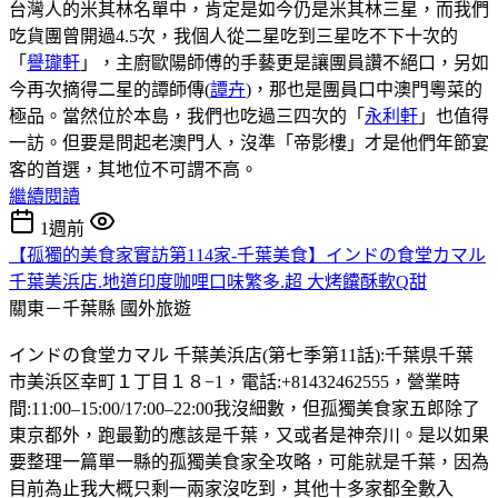
台灣人的米其林名單中，肯定是如今仍是米其林三星，而我們
吃貨團曾開過4.5次，我個人從二星吃到三星吃不下十次的
「
譽瓏軒
」，主廚歐陽師傅的手藝更是讓團員讚不絕口，另如
今再次摘得二星的譚師傳(
譚卉
)，那也是團員口中澳門粵菜的
極品。當然位於本島，我們也吃過三四次的「
永利軒
」也值得
一訪。但要是問起老澳門人，沒準「帝影樓」才是他們年節宴
客的首選，其地位不可謂不高。
繼續閱讀
1週前
【孤獨的美食家實訪第114家-千葉美食】インドの食堂カマル
千葉美浜店.地道印度咖哩口味繁多.超 大烤饢酥軟Q甜
關東－千葉縣
國外旅遊
インドの食堂カマル 千葉美浜店(第七季第11話):千葉県千葉
市美浜区幸町１丁目１８−1，電話:+81432462555，營業時
間:11:00–15:00/17:00–22:00我沒細數，但孤獨美食家五郎除了
東京都外，跑最勤的應該是千葉，又或者是神奈川。是以如果
要整理一篇單一縣的孤獨美食家全攻略，可能就是千葉，因為
目前為止我大概只剩一兩家沒吃到，其他十多家都全數入