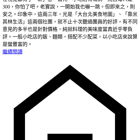
300，你怕了吧。老實說，一開始我也嚇一跳。但即來之，則
安之。印象中，這兩三年，光是「大台北美食地圖」、「靠米
其林生活」這兩個社團，就不止十次聽過團員的好評，有不同
意見的多半也是針對價格，純就料理的美味度當真近乎零負
評。一般小吃店的飯、麵類，搭配不少配菜，以小吃店來說算
是蠻豐富的。
繼續閱讀