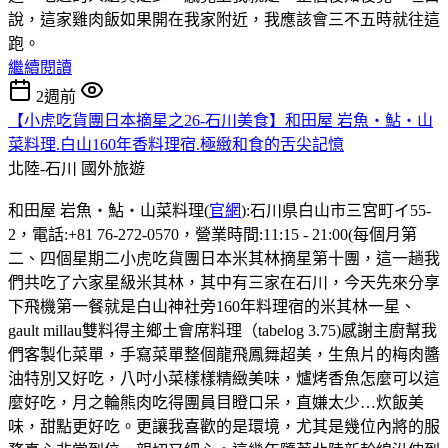
說，這家雞肉飯如果開在我家附近，我應該會三不五時就往這
跑。
繼續閱讀
2週前
【小虎吃貨團日本摘星之26-石川美食】和田屋 岩魚・鮎・山
菜料理.白山160年香料理宿.極緻和食的舌尖記憶
北陸-石川
國外旅遊
和田屋 岩魚・鮎・山菜料理(
官網
):石川県白山市三宮町イ55-
2，電話:+81 76-272-0570，營業時間:11:15 - 21:00(每個月第
二、四個星期二小虎吃貨團日本米其林摘星第十團，這一趟我
們共吃了六家星級米其林，其中有三家在石川，今天先來分享
下飛機第一餐就是白山神社旁160年料理宿的米其林一星、
gault millau雙料得主鄉土會席料理（tabelog 3.75)感謝主廚幫我
們客製化菜單，手寫菜單整個龍飛鳳舞超美，生魚片的梅肉醬
油特別又好吃，八吋小菜樣樣精緻美味，爐烤香魚怎麼可以這
麼好吃，月之輪熊肉吃得團員目瞪口呆，直嫌太少…炊飯美
味，甜點更好吃。更讓我喜歡的是環境，尤其是幾位內將的服