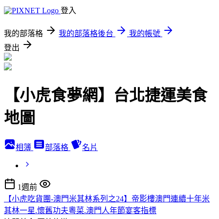
登入
我的部落格
我的部落格後台
我的帳號
登出
【小虎食夢網】台北捷運美食
地圖
相簿
部落格
名片
1週前
【小虎吃貨團-澳門米其林系列之24】帝影樓澳門連續十年米
其林一星.懷舊功夫粵菜.澳門人年節宴客指標