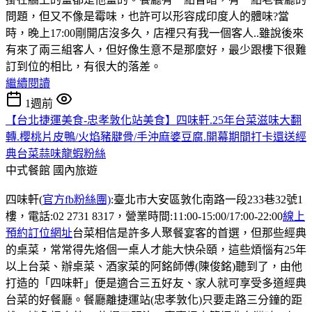
問題，但又不像是霉味，也許可以形容成印度人的體味?當
時，晚上17:00剛開店沒多久，店裡只有我一個客人..雖說後來
有來了兩三組客人，但好像生意不是那麼好，最少跟樓下很難
訂到位的相比，有很大的落差。
繼續閱讀
1週前
【台北捷運美食-忠孝敦化站美食】四味軒.25年台菜滋味大翻
轉.櫻桃片皮鴨/火焰豬腱骨/手沖麻婆豆腐.開幕期間打卡還送經
典台菜蒜味龍蝦粉絲
中式餐館
國內旅遊
四味軒(
官方fb粉絲團)
:臺北市大安區敦化南路一段233巷32號1
樓，電話:02 2731 8317，營業時間:11:00-15:00/17:00-22:00
線上
預約訂位網址
台菜相信是許多人聚餐宴客的首選，但那些經典
的桌菜，常常得先烙個一桌人才能大快朵頤，這些煩惱有25年
以上台菜、辦桌菜、酒家菜的阿銘師傅(陳俊銘)聽到了，由他
打造的「四味軒」便是適合三五好友、家人就可享受多道經典
台菜的好餐廳。餐廳離捷運站(忠孝敦化)只要走路三分鐘的距