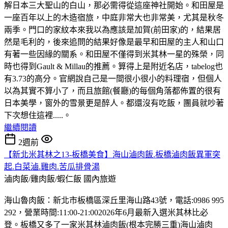
解日本三大聖山的白山，那必需得從這座神社開始。和田屋是
一座百年以上的木造宿旅，中庭非常大也非常美，尤其是秋冬
兩季。門口的家紋本來我以為應該是加賀(前田家)的，結果居
然是毛利的，後來追問的結果好像是最早和田屋的主人和山口
有著一些因緣的關系。和田屋不僅得到米其林一星的殊榮，同
時也得到Gault & Millau的推薦。算得上是附近名店，tabelog也
有3.73的高分。官網說自己是一間很小很小的料理宿，但個人
以為其實不算小了，而且旅館(餐廳)的每個角落都佈置的很有
日本美學，窗外的雪景更是醉人。都還沒有吃飯，團員就吵著
下次想住這裡.....。
繼續閱讀
2週前
【新北米其林之13-板橋美食】海山滷肉飯.板橋滷肉飯異軍突
起.白菜滷.雞肉.苦瓜排骨湯
滷肉飯/雞肉飯/蝦仁飯
國內旅遊
海山魯肉飯：新北市板橋區深丘里海山路43號，電話:0986 995
292，營業時間:11:00-21:002026年6月最新入選米其林比必
登。板橋又多了一家米其林滷肉飯(根本完勝三重)海山滷肉