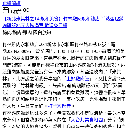
繼續閱讀
1週前
【新北米其林之14-永和美食】竹林雞肉永和總店.半熟蛋包銷
魂雞飯85元大碗滿意.雞湯免費續
鴨肉/鵝肉/雞肉
國內旅遊
竹林雞肉永和總店:234新北市永和區竹林路39巷13號，電
話:0289250096，營業時間:11:00–14:00/16:00–19:30前陣子和美
食圈的朋友聊起來，這幾年在台北風行的雞肉飯模式到底從何
開始?結論，可能是南機場夜市的山內雞肉飯?不過怎麼說，這
股雞肉飯旋風完全沒有停下來的跡象，甚至還吹向了「米其
林」，比方說之前我分享過的「
上好雞肉飯
」，又比方說今天
要聊的「竹林雞肉飯」。先說結論:銷魂雞飯85元（附半熟蛋
包），份量蠻厚的，還有高麗菜和免費雞湯，辣醬也很棒。單
點的雞肉和紹興雞湯也不錯。一家小吃店，光外場就十來個工
作人員，生意真是好。
打卡短影音
。
竹林雞肉飯到底紅多久了，老實說我也不是很清楚，畢竟不常
來永和，但當我那有43萬人的在「
大台北美食地圖
」分享時知
道，吃過的人還真是少。感覺上我就是一整個後知後覺。坦白