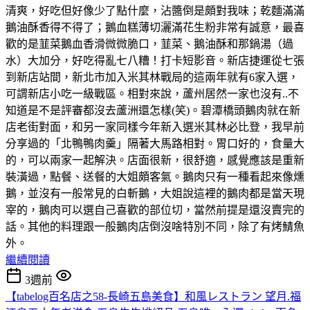
清爽，好吃但好像少了點什麼，沾醬倒是頗對我味；乾麵滿滿
鵝油酥香得不得了；鵝血糕薄切灑滿花生粉非常有誠意，最喜
歡的是韮菜鵝血香滑微微脆口，韮菜、鵝油酥和那鍋湯（過
水）大加分，好吃得亂七八糟！打卡短影音。新店捷運從七張
到新店站間，新北市加入米其林戰局的這兩年就有6家入選，
可謂新店小吃一級戰區。相對來說，蘆州居然一家也沒有..不
知道是不是評審都沒去蘆洲還怎樣(笑)。碧潭橋頭鵝肉就在新
店老街對面，和另一家同樣今年新入選米其林必比登，我早前
分享過的「北鴨鴨肉羹」隔著大馬路相對。胃口好的，食量大
的，可以兩家一起解決。店面很新，很舒適，感覺應該是重新
裝潢過，點餐、送餐的大姐頗客氣。鵝肉只有一種看起來像燻
鵝，並沒有一般常見的白斬鵝，大姐說這裡的鵝肉都是當天現
宰的，鵝肉可以選自己喜歡的部位切，當然前提是還沒賣完的
話。其他的料理跟一般鵝肉店倒沒啥特別不同，除了有烤鯖魚
外。
繼續閱讀
3週前
【tabelog百名店之58-長崎五島美食】和風レストラン 望月.福