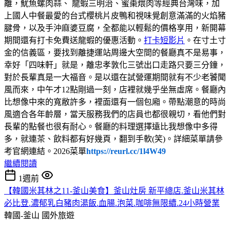
離，魷魚螺肉蒜、 龍蝦三明治、蜜棗煨肉等經典台灣味，加
上國人中餐最愛的台式櫻桃片皮鴨和視味覺創意滿滿的火焰豬
腱骨，以及手沖麻婆豆腐，全都能以輕鬆的價格享用，新開幕
期間還有打卡免費送龍蝦的優惠活動。
打卡短影片
。在寸土寸
金的信義區，要找到離捷運站周邊大空間的餐廳真不是易事，
幸好「四味軒」就是，離忠孝敦化三號出口走路只要三分鐘，
對於長輩真是一大福音。是以還在試營運期間就有不少老饕聞
風而來，中午才12點剛過一刻，店裡就幾乎坐無虛席。餐廳內
比想像中來的寬敝許多，裡面還有一個包廂。帶點潮意的時尚
風適合各年齡層，當天服務我們的店員也都很親切，看他們對
長輩的點餐也很有耐心。餐廳的料理選擇遠比我想像中多得
多，就連茶、飲料都有好幾頁，翻到手軟(笑)。詳細菜單請參
考官網連結。2026菜單
https://reurl.cc/1l4W49
繼續閱讀
1週前
【韓國米其林之11-釜山美食】釜山灶房 新平總店.釜山米其林
必比登.濃郁乳白豬肉湯飯.血腸.泡菜.咖啡無限續.24小時營業
韓國-釜山
國外旅遊