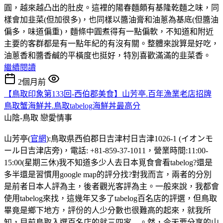
圓，越來越凸出的肚皮。這裡的陽春麵頗有基隆乾麵之味，同
樣會加韭菜(但加很多)，也同樣以醬油膏和油蔥為基底(但醬油
偏多，味道偏重)，麵條中圓煮得有一點偏軟，不知道和附近
主要的客群都是有一點年紀的有沒有關。整體來說算是好吃，
油蔥香和醬香鹹的平橫度也挺好，特別喜歡滿滿的韭菜香。
繼續閱讀
2個月前
【鳥取印象第133回-西伯郡美食】山芳亭.百年漁業老店招牌
鳥取蟹海鮮丼.鳥取tabelog海鮮丼最高分
山陰-鳥取
戀愛情事
山芳亭(
官網
):鳥取県西伯郡日吉津村日吉津1026-1 (イオンモ
ール日吉津店旁)，電話: +81-859-37-1011，營業時間:11:00-
15:00(星期三休)我不知道多少人去日本覓食會看tabelog?還是
多半還是習慣用google map的評分找?對我而言，兩者的分別
是前者日本人評為主，後者觀光客評為主。一般來說，我都會
使用tabelog來找，這幾年又多了tabelog百名店的評選，但鳥取
畢竟是鄉下地方，評份的人少分數也很難高的起來，就我所
知，目前鳥取入選百名店的就三四家....。然，今天要分享的山