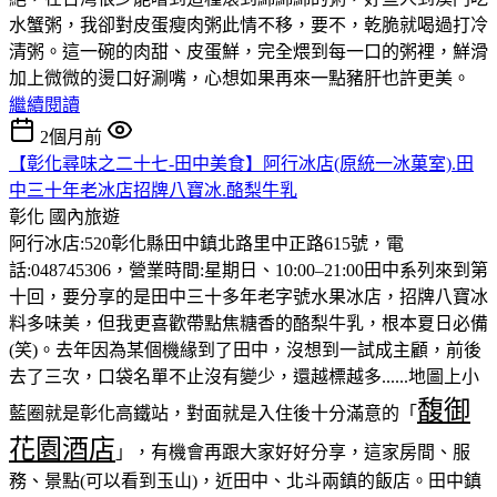
水蟹粥，我卻對皮蛋瘦肉粥此情不移，要不，乾脆就喝過打冷
清粥。這一碗的肉甜、皮蛋鮮，完全煨到每一口的粥裡，鮮滑
加上微微的燙口好涮嘴，心想如果再來一點豬肝也許更美。
繼續閱讀
2個月前
【彰化尋味之二十七-田中美食】阿行冰店(原統一冰菓室).田
中三十年老冰店招牌八寶冰.酪梨牛乳
彰化
國內旅遊
阿行冰店:520彰化縣田中鎮北路里中正路615號，電
話:048745306，營業時間:星期日、10:00–21:00田中系列來到第
十回，要分享的是田中三十多年老字號水果冰店，招牌八寶冰
料多味美，但我更喜歡帶點焦糖香的酪梨牛乳，根本夏日必備
(笑)。去年因為某個機緣到了田中，沒想到一試成主顧，前後
去了三次，口袋名單不止沒有變少，還越標越多......地圖上小
馥御
藍圈就是彰化高鐵站，對面就是入住後十分滿意的「
花園酒店
」，有機會再跟大家好好分享，這家房間、服
務、景點(可以看到玉山)，近田中、北斗兩鎮的飯店。田中鎮