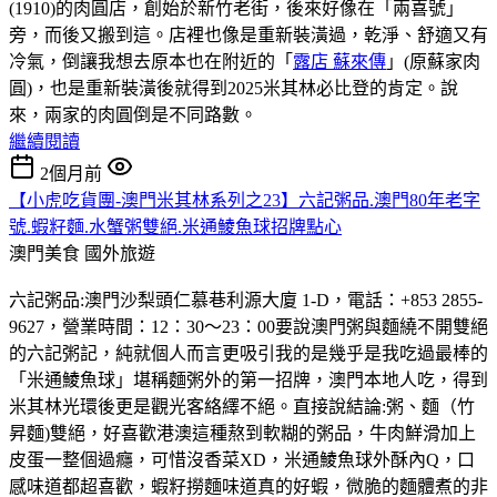
(1910)的肉圓店，創始於新竹老街，後來好像在「兩喜號」
旁，而後又搬到這。店裡也像是重新裝潢過，乾淨、舒適又有
冷氣，倒讓我想去原本也在附近的「
露店 蘇來傳
」(原蘇家肉
圓)，也是重新裝潢後就得到2025米其林必比登的肯定。說
來，兩家的肉圓倒是不同路數。
繼續閱讀
2個月前
【小虎吃貨團-澳門米其林系列之23】六記粥品.澳門80年老字
號.蝦籽麵.水蟹粥雙絕.米通鯪魚球招牌點心
澳門美食
國外旅遊
六記粥品:澳門沙梨頭仁慕巷利源大廈 1-D，電話：+853 2855-
9627，營業時間：12：30～23：00要說澳門粥與麵繞不開雙絕
的六記粥記，純就個人而言更吸引我的是幾乎是我吃過最棒的
「米通鯪魚球」堪稱麵粥外的第一招牌，澳門本地人吃，得到
米其林光環後更是觀光客絡繹不絕。直接說結論:粥、麵（竹
昇麵)雙絕，好喜歡港澳這種熬到軟糊的粥品，牛肉鮮滑加上
皮蛋一整個過癮，可惜沒香菜XD，米通鯪魚球外酥內Q，口
感味道都超喜歡，蝦籽撈麵味道真的好蝦，微脆的麵體煮的非