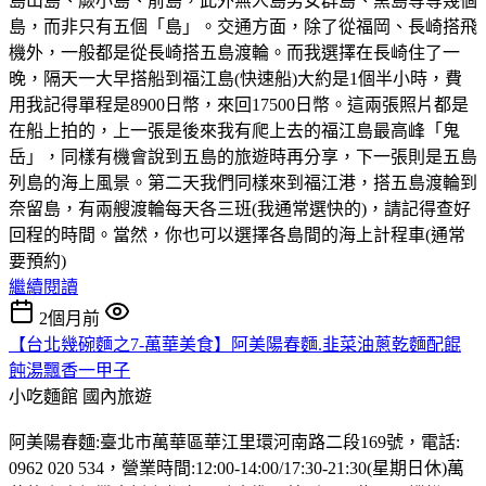
島山島、蕨小島、前島，此外無人島男女群島、黑島等等幾個
島，而非只有五個「島」。交通方面，除了從福岡、長崎搭飛
機外，一般都是從長崎搭五島渡輪。而我選擇在長崎住了一
晚，隔天一大早搭船到福江島(快速船)大約是1個半小時，費
用我記得單程是8900日幣，來回17500日幣。這兩張照片都是
在船上拍的，上一張是後來我有爬上去的福江島最高峰「鬼
岳」，同樣有機會說到五島的旅遊時再分享，下一張則是五島
列島的海上風景。第二天我們同樣來到福江港，搭五島渡輪到
奈留島，有兩艘渡輪每天各三班(我通常選快的)，請記得查好
回程的時間。當然，你也可以選擇各島間的海上計程車(通常
要預約)
繼續閱讀
2個月前
【台北幾碗麵之7-萬華美食】阿美陽春麵.韭菜油蔥乾麵配餛
飩湯飄香一甲子
小吃麵館
國內旅遊
阿美陽春麵:臺北市萬華區華江里環河南路二段169號，電話:
0962 020 534，營業時間:12:00-14:00/17:30-21:30(星期日休)萬