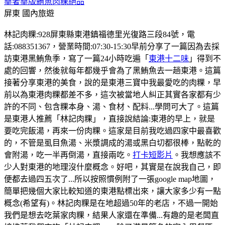
華奢華版鮪魚肉粿絕品
屏東
國內旅遊
林記肉粿:928屏東縣東港鎮福德里光復路三段84號，電
話:088351367，營業時間:07:30-15:30早前分享了一篇因為去採
訪東港黑鮪魚季，寫了一篇24小時吃遍「
東港十二味
」得到不
處的回響，然後就每年都幾乎會為了黑鮪魚去一趟東港。這篇
接著分享東港的美食，說的是東港三寶中我最愛吃的肉粿，早
前以為東港肉粿都差不多，這次被當地人糾正其實各家都有少
許的不同、包含粿本身、湯、食材、配料...學問可大了。這篇
是東港人推薦「林記肉粿」，直接說結論:東港的早上，就是
要吃完飯湯，再來一份肉粿。這家是目前我吃過四家中最喜歡
的，不管是虱目魚湯、米漿調成的湯或黑白切都很棒，點乾的
會附湯，吃一半再倒湯，直接兩吃。
打卡短影片
。我想應該不
少人對東港的地理沒什麼概念。好吧，其實是在說我自己，即
便都去過四五次了...所以按照慣例附了一張google map地圖，
簡單把幾個大家比較知道的東港點標出來，讓大家多少有一點
概念(希望有)。林記肉粿是在地超過50年的老店，不過一開始
我們是想去吃葉家肉粿，結果人家還在準備...有趣的是老闆直