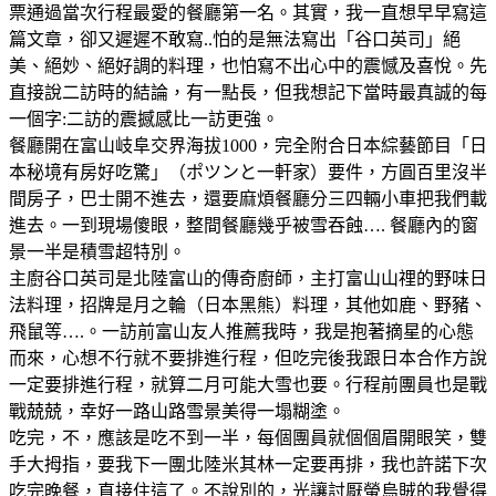
票通過當次行程最愛的餐廳第一名。其實，我一直想早早寫這
篇文章，卻又遲遲不敢寫..怕的是無法寫出「谷口英司」絕
美、絕妙、絕好調的料理，也怕寫不出心中的震憾及喜悅。先
直接說二訪時的結論，有一點長，但我想記下當時最真誠的每
一個字:二訪的震撼感比一訪更強。
餐廳開在富山岐阜交界海拔1000，完全附合日本綜藝節目「日
本秘境有房好吃驚」（ポツンと一軒家）要件，方圓百里沒半
間房子，巴士開不進去，還要麻煩餐廳分三四輛小車把我們載
進去。一到現場傻眼，整間餐廳幾乎被雪吞蝕…. 餐廳內的窗
景一半是積雪超特別。
主廚谷口英司是北陸富山的傳奇廚師，主打富山山𥚃的野味日
法料理，招牌是月之輪（日本黑熊）料理，其他如鹿、野豬、
飛鼠等….。一訪前富山友人推薦我時，我是抱著摘星的心態
而來，心想不行就不要排進行程，但吃完後我跟日本合作方說
一定要排進行程，就算二月可能大雪也要。行程前團員也是戰
戰兢兢，幸好一路山路雪景美得一塌糊塗。
吃完，不，應該是吃不到一半，每個團員就個個眉開眼笑，雙
手大拇指，要我下一團北陸米其林一定要再排，我也許諾下次
吃完晚餐，直接住這了。不說別的，光讓討厭螢烏賊的我覺得