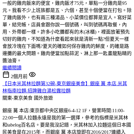
一般的雞肉飯來的便宜，雞肉飯才75元，單點一分雞肉是95
元。我看不少上班族都是五、六個，甚至十個便當在打包。除
了雞肉飯外，也有兩三種湯品、小菜價位都算是宜人。寫好菜
單，結完帳，店員會跟你說一個號碼，叫到號碼再取餐，內
用、外帶都一樣。許多小吃攤都有的木(冰櫃)，裡面放著預先
切好的雞肉，不知道為什麼看起來就是清新一點?但夏天一樣
會放冷塊在下面嗎?夏天的確如何保存雞肉的鮮度，的確是路
邊攤的最大問題。雞肉便當加點蒜泥、淋上那一匙畫龍點睛的
醬油膏。
繼續閱讀
2個月前
【日本米其林拉麵第32碗-東京銀座美食】銀座 篝 本店.米其
林指南拉麵.招牌雞白湯松露拉麵
關東-東京美食
國外旅遊
銀座 篝 本店:東京都中央区銀座6-4-12 1F，營業時間:11:00-
22:00一個人拉麵永遠是我的第一選擇，參考的指標是米其林
和tabelog百名店。要是我沒記錯，米其林加入拉麵這個日本國
民美食是在2015年，而銀座 篝 本店旋即在2016/2017連續入