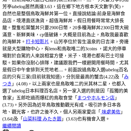
芳亭tabelog居然高達3.63，這在鄉下地方根本天文數字(笑)，
自然也是整個鳥取海鮮丼第一位。直接說結論:前身是海鮮食
品店，境港直送漁貨，超值海鮮丼，假日用餐時常常大排長
龍。整隻松葉蟹丼只要2900日幣，20多種海鮮丼2300日幣大碗
滿意、新鮮美味，cp值破錶。大概是目前為止，鳥取我最喜歡
的海鮮丼。
打卡短影片
。山芳亭位於皆生溫泉的日吉津，旁邊
就是大型購物中心，有leno和鳥取唯二的3coins ，諾大的停車
場對於自駕的人來說相當方便，米子、境港也都有巴士可接
駁。如果你沒耐心排隊，建議跟我們一樣避開用餐時間，尤其
是假日中午會排到天荒地老....。前面說過鳥取入選tabelog百名
店的只有三家(目前就我知道)，分別是最高的蟹吉(4.22)及「
み
つき
」(4.08)，以上兩家也是鳥取唯二的米其林二星，也都入
選了tabelog日本料理百名店。另一家入選的則是因「孤獨的美
食家」五郎吃過而爆紅的鳥取食堂「
まつやホルモン店
」
(3.73)。另外因為近年鳥取推動觀光有成，吸引許多日本各
地、觀光客，也許之後不久，個人另兩家愛店「
味處美佐
」
(3.64)及「
山菜料理 みたき園
」(3.63)也有機會入選。
繼續閱讀