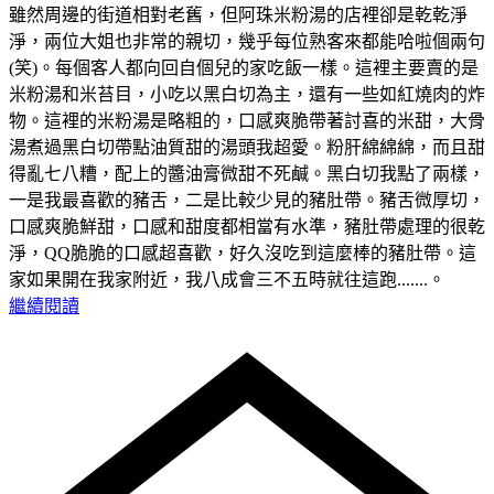
雖然周邊的街道相對老舊，但阿珠米粉湯的店裡卻是乾乾淨
淨，兩位大姐也非常的親切，幾乎每位熟客來都能哈啦個兩句
(笑)。每個客人都向回自個兒的家吃飯一樣。這裡主要賣的是
米粉湯和米苔目，小吃以黑白切為主，還有一些如紅燒肉的炸
物。這裡的米粉湯是略粗的，口感爽脆帶著討喜的米甜，大骨
湯煮過黑白切帶點油質甜的湯頭我超愛。粉肝綿綿綿，而且甜
得亂七八糟，配上的醬油膏微甜不死鹹。黑白切我點了兩樣，
一是我最喜歡的豬舌，二是比較少見的豬肚帶。豬舌微厚切，
口感爽脆鮮甜，口感和甜度都相當有水準，豬肚帶處理的很乾
淨，QQ脆脆的口感超喜歡，好久沒吃到這麼棒的豬肚帶。這
家如果開在我家附近，我八成會三不五時就往這跑.......。
繼續閱讀