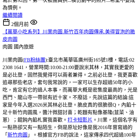
寫於第92回。第一次被團員拱...模仿劇中的照片...希望不要成
為慣例。
繼續閱讀
2個月前
【萬華小吃系列】川業肉圓.新竹百年肉圓傳承.美得冒泡的脆
皮肉圓
肉圓
國內旅遊
川業肉圓(
FB粉絲團
):臺北市萬華區廣州街165號1樓，電話:02
2308 1641，營業時間:10:00-21:00要說米其林，其實我更愛的
是必比登，固然我覺得可以兩者兼得。之前必比登，我更喜歡
追尋那些老店，套句我常說的，一家可以生存超過50年的小
吃，肯定有它的過人本事，而萬華大概是密集度最高的，光是
西門、龍山寺一帶就有近十家。不廢話，先說這篇的結論:這
家是今年入選2026米其林必比登。脆皮真的很脆很Q，內餡十
足十新竹肉圓風，醬汁微甜討喜；乾麵有點像基隆(韮菜、油
蔥）；餛飩內餡札實我喜歡。
打卡短影片
。川業，這個名字有
一點熟卻又有一點陌生，倒是原址好像是我2016年曾寫過的
「
新竹肉圓
」。根據官方FB的說法，這家傳承四代超過100年