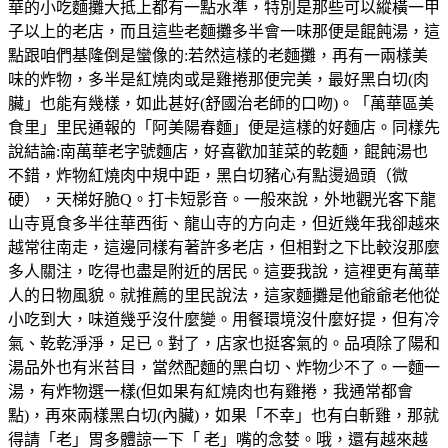
華的小吃麵攤大抵上都有一點水準，特別是那些可以縱橫一甲
子以上的老店，而且這些老麵攤多半會一味那便是餛飩湯，這
點跟咱們基隆倒是蠻像的:若然這樣的老麵攤，再有一兩樣美
味的炸物，多半是紅燒肉或是雞捲那便完美，最好黑白切(肉
臟」也能有幾樣，如此甚好(舒國治老師的口吻)。「萬華區美
食里」里民通報的「阿美陽春麵」便是這樣的好麵店。同樣先
說結論:南萬華老字號麵店，好喜歡加韮菜的乾麵，餛飩湯也
不錯，炸物紅燒肉中規中距，黑白切豬心有點燙過頭（微
硬），天梯好脆Q。打卡短影音。一般來說，外地觀光客下龍
山寺覓食多半往華西街、龍山寺的方向走，但近幾年我卻越來
越常往南走，這邊同樣有著許多老店，但相對之下比較沒那麼
多人關注，吃得也盡是附近的居民。這要我說，這裡更有萬華
人的日物風貌。就推薦的里民說法，這家麵攤是他爺爺老他從
小吃到大，味道幾乎沒什麼變。用餐環境沒什麼好提，但有冷
氣、乾乾淨淨，足已。對了，店家也挺客氣的。品項除了陽和
湯品外也有米苔目，當然配麵的黑白切、炸物少不了。一麵一
湯，有炸物選一樣(但如果有紅燒肉也有雞捲，我通常都會
點)，再來兩樣黑白切(內臟)，如果「不幸」也有白斬雞，那就
得請「老」胃多體諒一下「 老」嘴的念婪。哦，還有越來越