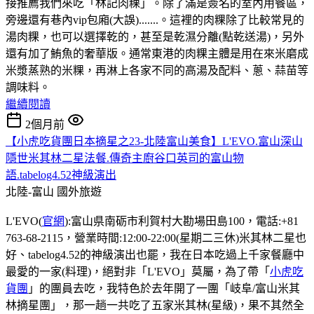
接推薦我們來吃「林記肉粿」。除了滿是簽名的室內用餐區，
旁邊還有巷內vip包廂(大誤).......。這裡的肉粿除了比較常見的
湯肉粿，也可以選擇乾的，甚至是乾濕分離(點乾送湯)，另外
還有加了鮪魚的奢華版。通常東港的肉粿主體是用在來米磨成
米漿蒸熟的米粿，再淋上各家不同的高湯及配料、蔥、蒜苗等
調味料。
繼續閱讀
2個月前
【小虎吃貨團日本摘星之23-北陸富山美食】L'EVO.富山深山
隱世米其林二星法餐.傳奇主廚谷口英司的富山物
語.tabelog4.52神級演出
北陸-富山
國外旅遊
L'EVO(
官網
):富山県南砺市利賀村大勘場田島100，電話:+81
763-68-2115，營業時間:12:00-22:00(星期二三休)米其林二星也
好、tabelog4.52的神級演出也罷，我在日本吃過上千家餐廳中
最愛的一家(料理)，絕對非「L'EVO」莫屬，為了帶「
小虎吃
貨團
」的團員去吃，我特色於去年開了一團「岐阜/富山米其
林摘星團」，那一趟一共吃了五家米其林(星級)，果不其然全