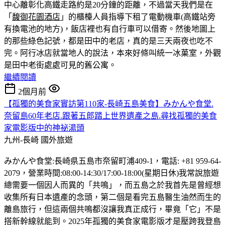
中心離彰化高鐵走路約是20分鐘的距離，不過當天我們是在
「
馥御花園酒店
」的櫃檯人員指導下租了電動機車(高鐵站旁
有換電池的地方)，飯店裡也有自行車可以借寄。然後地圖上
的那些綠色記號，都是田中的老店，真的是三天兩夜也吃不
完。
阿行冰店就當地人的說法，本來好條叫統一冰菓室，外觀
是田中老街處處可見的舊公寓。
繼續閱讀
2個月前
【孤獨的美食家實訪第110家-長崎五島美食】みかんや食堂.
奈留島60年老店.跟著五郎踏上世界遺產之島.尋找孤獨的美食
家電影版中的神祕湯頭
九州-長崎
國外旅遊
みかんや食堂:長崎県五島市奈留町浦409-1，電話: +81 959-64-
2079，營業時間:08:00-14:30/17:00-18:00(星期日休)我常說旅遊
總需要一個因人而異的「共鳴」，而五島之於我首先是曾經想
收集所有日本遺產的念頭，第二個是看完五島醫生油然而生的
離島旅行，但這兩個共鳴都沒讓我真正成行，畢竟「它」不是
搭新幹線就能到。2025年孤獨的美食家電影版才是壓跨我登島