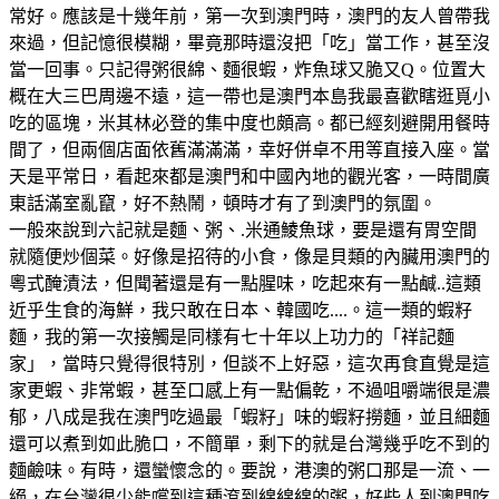
常好。應該是十幾年前，第一次到澳門時，澳門的友人曾帶我
來過，但記憶很模糊，畢竟那時還沒把「吃」當工作，甚至沒
當一回事。只記得粥很綿、麵很蝦，炸魚球又脆又Q。位置大
概在大三巴周邊不遠，這一帶也是澳門本島我最喜歡瞎逛覓小
吃的區塊，米其林必登的集中度也頗高。都已經刻避開用餐時
間了，但兩個店面依舊滿滿滿，幸好併卓不用等直接入座。當
天是平常日，看起來都是澳門和中國內地的觀光客，一時間廣
東話滿室亂竄，好不熱鬧，頓時才有了到澳門的氛圍。
一般來說到六記就是麵、粥、.米通鯪魚球，要是還有胃空間
就隨便炒個菜。好像是招待的小食，像是貝類的內臟用澳門的
粵式醃漬法，但聞著還是有一點腥味，吃起來有一點鹹..這類
近乎生食的海鮮，我只敢在日本、韓國吃....。這一類的蝦籽
麵，我的第一次接觸是同樣有七十年以上功力的「祥記麵
家」，當時只覺得很特別，但談不上好惡，這次再食直覺是這
家更蝦、非常蝦，甚至口感上有一點偏乾，不過咀嚼端很是濃
郁，八成是我在澳門吃過最「蝦籽」味的蝦籽撈麵，並且細麵
還可以煮到如此脆口，不簡單，剩下的就是台灣幾乎吃不到的
麵鹼味。有時，還蠻懷念的。要說，港澳的粥口那是一流、一
絕，在台灣很少能嚐到這種滾到綿綿綿的粥，好些人到澳門吃