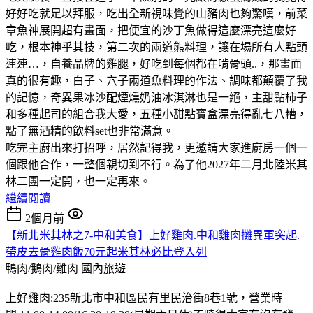
好好吃就足以拜服，吃出全新視味覺的山豬肉也夠驚嘆，前菜
章魚神展開超有畫面，把便宜的沙丁魚做得這麼漂亮這麼好
吃，根本神乎其技，第二次的兩道熊料理，讓在場所有人點頭
連連…，自養品牌的雞腿，好吃到每個都在啃骨頭..，那畫面
真的很有趣，白子、穴子兩道魚料理的作法、調味都顛覆了我
的記憶，奇異果冰沙配煙燻奶油冰淇淋也是一絕，主甜點柿子
和多種起司的組合我大愛，五種小甜點寶盒漂亮得亂七八糟，
點了無酒精的飲料set也非常滿意。
吃完主廚出來打招呼，居然記得我，更邀請大家進廚房一個一
個跟他合作，一整個親切到不行。為了他2027年二月北陸米其
林二團一定開，也一定再來。
繼續閱讀
2個月前
【新北米其林之7-中和美食】上好雞肉.中和雞肉攤異軍突起.
帶皮去骨雞肉飯70元起米其林必比登入列
鴨肉/鵝肉/雞肉
國內旅遊
上好雞肉:235新北市中和區民有里民治街8巷1號，營業時