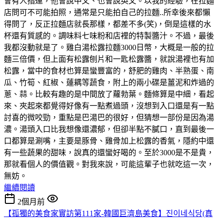
會有人指運，他會說中文、也會說英文。以我的經驗，在拉麵
店問可不可能拍照，通常是只能拍自己的拉麵..所幸後來都懶
得問了，反正拉麵店就長那樣，都差不多(笑)，倒是這樣的水
杯還有質感的。調味料七味粉和店裡的特製醬汁。不過，最後
我都沒動就是了。雞白湯松露拉麵3000日幣，大概是一般的拉
麵三倍價，但上面有松露刨片和一匙松露醬，就說湯裡也有加
松露，當中的食材也算是蠻豐富的，舒肥的雞肉、半熟蛋、南
瓜、竹筍、紅椒、蓮耦等蔬食，附上的兩小碟是薑泥和炸過的
蔥、蒜。比較有趣的是中間放了蘿勃葉。麵條算是中細，看起
來、夾起來都覺得好像有一點煮過頭，沒想到入口還是有一點
討喜的微咬勁，重點是巴湯巴的很好，但猜想一部份是因為湯
濃。湯頭入口比我想像還濃郁，但卻半點不膩口，直到最後一
口都算是涮嘴，主要是豚骨、雞骨加上松露的香氣，隱約中還
有一些蔬果的甜味，說真的還蠻好喝的。至於3000是不是貴，
那就看個人的價值觀。對我來說，可能這輩子也就吃這一次，
無妨。
繼續閱讀
2個月前
【孤獨的美食家實訪第111家-韓國巨濟島美食】진이네식당(真