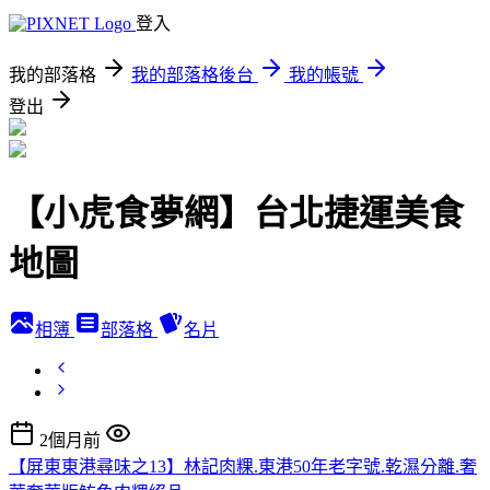
登入
我的部落格
我的部落格後台
我的帳號
登出
【小虎食夢網】台北捷運美食
地圖
相簿
部落格
名片
2個月前
【屏東東港尋味之13】林記肉粿.東港50年老字號.乾濕分離.奢