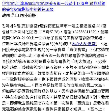
伊食堂).巨濟島50年食堂.跟著五郎一起踏上巨濟島.尋找孤獨
的美食家電影版中的神祕湯頭
韓國-釜山
國外旅遊
진이네식당(真伊食堂):慶尚南道巨濟市一運面構造拉路 28 (경
상남도 거제시 일운면 구조라로 28)，電話:+82556811379，營業
時間:10:30–21:00上一回介紹了孤獨的美食家電影版中登場，
位於日本長崎世界遺產奈留島(五島)的「
みかんや食堂
」，這
回接著分享電影中出現的另一家食堂「真伊食堂」，但它遠在
韓國的巨濟島...走，跟著五郎一起去找尋電影中傳說的湯頭。
直接說結論:五郎吃的是貫穿整部電影的「明太魚湯」，另外
還有烤魚，整體來說除非是五郎迷，不然不用特別跑來，像這
樣用明太魚煮的湯，韓國到處都有，尤其是釜山一帶。順便說
一下電影版中的三家，剩下很難達成的巴黎，這輩子不知道有
沒有機會完成.....。巨濟島是韓國僅次於濟州島的第二大島，
但如果不是喜歡韓國旅遊的朋友，興許對這個離釜山開車要兩
小時左右的島沒有什麼概念，甚至是壓根就沒聽過。對，我就
是，即便我去過韓國七八次。第一次聽到「巨濟島」是我在看
完孤獨的美食家電影後，查詢這家餐廳才知道.... 。基本上，