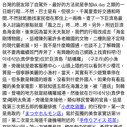
台灣的朋友除了自駕外，最好的方法就是參加kk day 之類的一
日遊行程....不然，巴士是有，但很少，千萬要查好交通和時
間..不然就乾脆找家民宿在那住上一兩晚。查了一下巨濟島最
多人討論的景點就是「風之丘」咚....咚...咚。另外，附近巨濟
島海金剛，後來因為當天天天氣好，我們的行程改成去「海金
剛博物館」，這裡陳列著許多老韓國的文物，二樓則是不定時
的現代藝術展。好，我不是什麼韓國通，也談不上了解韓國，
就不要再繼續班門弄斧了，有興趣的自己網路上找資料吧!진
이네식당(真伊食堂)位於巨濟島「結構羅」（구조라)的小漁
港，旁邊就是遊客服務中心，山頭上隱約可以看到不少櫻花，
算是一個寧靜美麗的小漁村。當天，其實有不少遊覽車停在
這，但多數是韓國的遊客，沒看到什麼外國人。如果你有看孤
獨的美食家電影，那就知道五郎在海灘之後，被「遺送」到韓
國，登場的地方就是結構羅城港，然後就在진이네식당(真伊食
堂)喝明太魚湯，旁邊是來接他，類似移民警署的官員。這是
我第三次把五郎的餐廳排進「
小虎吃貨團
」的行程中。第一次
是鳥取的「
まつやホルモン店
」寫於孤獨的美食家實訪第59
回，第二次是北海道千歲機場附近的「
手作りアイス 花茶
」