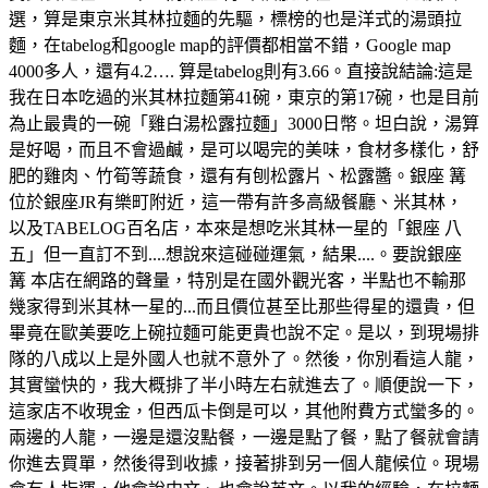
選，算是東京米其林拉麵的先驅，標榜的也是洋式的湯頭拉
麵，在tabelog和google map的評價都相當不錯，Google map
4000多人，還有4.2…. 算是tabelog則有3.66。直接說結論:這是
我在日本吃過的米其林拉麵第41碗，東京的第17碗，也是目前
為止最貴的一碗「雞白湯松露拉麵」3000日幣。坦白說，湯算
是好喝，而且不會過鹹，是可以喝完的美味，食材多樣化，舒
肥的雞肉、竹筍等蔬食，還有有刨松露片、松露醬。銀座 篝
位於銀座JR有樂町附近，這一帶有許多高級餐廳、米其林，
以及TABELOG百名店，本來是想吃米其林一星的「銀座 八
五」但一直訂不到....想說來這碰碰運氣，結果....。要說銀座
篝 本店在網路的聲量，特別是在國外觀光客，半點也不輸那
幾家得到米其林一星的...而且價位甚至比那些得星的還貴，但
畢竟在歐美要吃上碗拉麵可能更貴也說不定。是以，到現場排
隊的八成以上是外國人也就不意外了。然後，你別看這人龍，
其實蠻快的，我大概排了半小時左右就進去了。順便說一下，
這家店不收現金，但西瓜卡倒是可以，其他附費方式蠻多的。
兩邊的人龍，一邊是還沒點餐，一邊是點了餐，點了餐就會請
你進去買單，然後得到收據，接著排到另一個人龍候位。現場