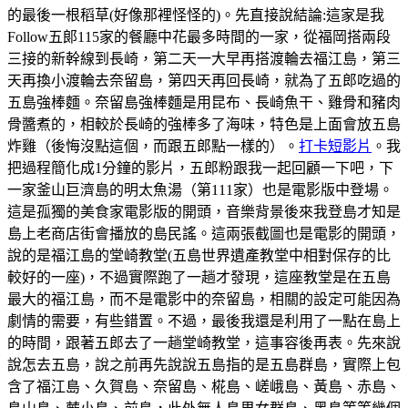
的最後一根稻草(好像那裡怪怪的)。先直接說結論:這家是我
Follow五郞115家的餐廳中花最多時間的一家，從福岡搭兩段
三接的新幹線到長崎，第二天一大早再搭渡輪去福江島，第三
天再換小渡輪去奈留島，第四天再回長崎，就為了五郎吃過的
五島強棒麵。奈留島強棒麵是用昆布、長崎魚干、雞骨和豬肉
骨醬煮的，相較於長崎的強棒多了海味，特色是上面會放五島
炸雞（後悔沒點這個，而跟五郎點一樣的）。
打卡短影片
。我
把過程簡化成1分鐘的影片，五郎粉跟我一起回顧一下吧，下
一家釜山巨濟島的明太魚湯（第111家）也是電影版中登場。
這是孤獨的美食家電影版的開頭，音樂背景後來我登島才知是
島上老商店街會播放的島民謠。這兩張截圖也是電影的開頭，
說的是福江島的堂崎教堂(五島世界遺產教堂中相對保存的比
較好的一座)，不過實際跑了一趟才發現，這座教堂是在五島
最大的福江島，而不是電影中的奈留島，相關的設定可能因為
劇情的需要，有些錯置。不過，最後我還是利用了一點在島上
的時間，跟著五郎去了一趟堂崎教堂，這事容後再表。先來說
說怎去五島，說之前再先說說五島指的是五島群島，實際上包
含了福江島、久賀島、奈留島、椛島、嵯峨島、黃島、赤島、