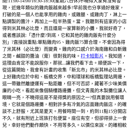
間:11:00-14:00/16:30-18:30(星期六日休)不曉得大家有沒有發
現，近幾年類似的雞肉飯越來越多?早前我也分享過好幾家，
打破的是一個人也能享用的雞肉，或雞腿、或雞肉丁，淋上一
點調製的醬汁，再加上一粒半熟蛋。當，我聽到有這家的小店
得到米其林必比登，而且還是一家算新的小攤，我就好奇了，
或者應該說:「憑什麼?到底，它和其他的雞肉飯有什麼分
別」?直接說重點:單點雞肉95、雞肉飯75算合理，不會因為得
了米其林（必比登）而變貴。雞肉的口感介於海南雞和白斬雞
之間，鹹甜的醬油（膏）很對我的味。
打卡短影片
。我知道，
這理由肯定不能說服你，那就...讓我們看下去。順便說一下，
從這篇開始，我會有計畫的收集「新北市」的米其林必比登。
上好雞肉位於中和、板橋交界，中和環球和板橋監理站周邊，
這一帶雖然離捷運有一點距離，但不可否認，藏著不少味美價
廉的小吃。看起來像個騎樓路邊攤，但文青風的木製攤位讓人
眼睛一亮，不曉得這是不是得獎的原因之一?但真要說用餐環
境，它就是個路邊攤，相對許多有冷氣的店面雞肉飯店，的確
談不上舒服，尤其是夏天。用餐時間一到，約到11點15分開店
不久，就有附近上班族打包便當。座位有空，但卻得排上一會
兒，幸好他們動作頗快，不用等多久。以價位來說，的確相較