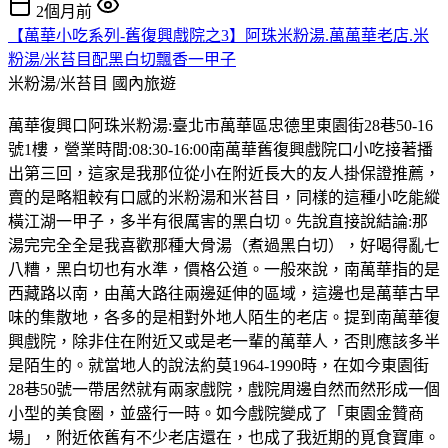
2個月前
【萬華小吃系列-舊復興戲院之3】阿珠米粉湯.萬萬華老店.米
粉湯/米苔目配黑白切飄香一甲子
米粉湯/米苔目
國內旅遊
萬華復興口阿珠米粉湯:臺北市萬華區忠德里東園街28巷50-16
號1樓，營業時間:08:30-16:00南萬華舊復興戲院口小吃接著播
出第三回，這家是我那位從小在附近長大的友人掛保證推薦，
賣的是略粗較有口感的米粉湯和米苔目，同樣的這種小吃能縱
橫江湖一甲子，多半有很厲害的黑白切。先說直接說結論:那
湯完完全全是我喜歡那種大骨湯（煮過黑白切），好喝得亂七
八糟，黑白切也有水準，價格公道。一般來說，南萬華指的是
西藏路以南，由萬大路往兩邊延伸的區域，這邊也是萬華古早
味的集散地，各多的是相對外地人陌生的老店。提到南萬華復
興戲院，除非住在附近又或是老一輩的萬華人，否則應該多半
是陌生的。就當地人的說法約莫1964-1990時，在如今東園街
28巷50號一帶居然就有兩家戲院，戲院周邊自然而然形成一個
小型的美食圈，並盛行一時。如今戲院變成了「東園金贊商
場」，附近依舊有不少老店還在，也成了我近期的覓食寶庫。