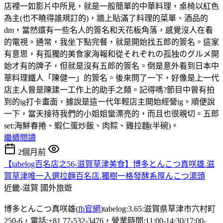
店裡一如影片中所見，就是一般簡單的中華料理，桌椅以紅色
為主(也不曉得誰規訂的)，牆上貼滿了料理的菜單、酒品的
dm，當然還有一些名人的簽名和天花板角落，感覺沒人在看
的電視。通常，我坐下點完餐，就是開始找五郎的簽名。這家
有意思，有孤獨的美食家海報和從それぞれの孤独のグルメ開
始才有的牌子，但就是沒有五郎的簽名。倒是意外看到日本中
華料理鐵人「陳健一」的簽名。後來問了一下，好像是上一代
店主人曾是陳建一工作上的助手之類。記得嗎?節目中曾有拍
到的ig打卡畫面，據說是這一代年輕店主開始經營ig。順便說
一下，當天接待我們的小姐姐蠻漂亮的，而且也很親切。五郎
set:海鮮春捲、蝦仁蛋炒飯、肉粽、雞拉麵(半碗)。
繼續閱讀
2個月前
【tabelog百名店之56-滋賀草津美食】博多とんこつ真咲雄.滋
賀草津唯一入選拉麵百名店.獨樹一格發酵系厚んこつ湯頭
近畿-滋賀
國外旅遊
博多とんこつ真咲雄(
fb官網
)tabelog:3.65:滋賀県草津市穴村町
250-6，電話:+81 77-532-3476，營業時間:11:00-14:30/17:00-