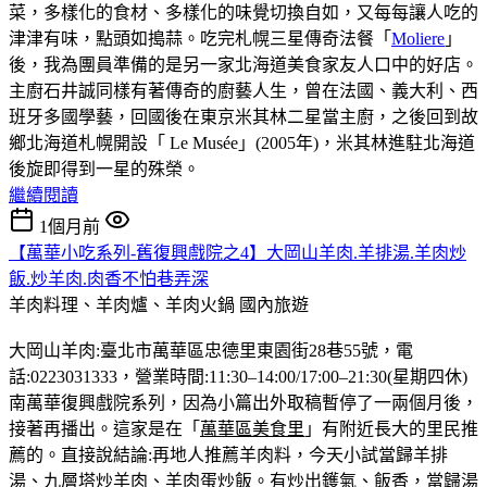
菜，多樣化的食材、多樣化的味覺切換自如，又每每讓人吃的
津津有味，點頭如搗蒜。吃完札幌三星傳奇法餐「
Moliere
」
後，我為團員準備的是另一家北海道美食家友人口中的好店。
主廚石井誠同樣有著傳奇的廚藝人生，曾在法國、義大利、西
班牙多國學藝，回國後在東京米其林二星當主廚，之後回到故
鄉北海道札幌開設「 Le Musée」(2005年)，米其林進駐北海道
後旋即得到一星的殊榮。
繼續閱讀
1個月前
【萬華小吃系列-舊復興戲院之4】大岡山羊肉.羊排湯.羊肉炒
飯.炒羊肉.肉香不怕巷弄深
羊肉料理、羊肉爐、羊肉火鍋
國內旅遊
大岡山羊肉:臺北市萬華區忠德里東園街28巷55號，電
話:0223031333，營業時間:11:30–14:00/17:00–21:30(星期四休)
南萬華復興戲院系列，因為小篇出外取稿暫停了一兩個月後，
接著再播出。這家是在「
萬華區美食里
」有附近長大的里民推
薦的。直接說結論:再地人推薦羊肉料，今天小試當歸羊排
湯、九層塔炒羊肉、羊肉蛋炒飯。有炒出鑊氣、飯香，當歸湯