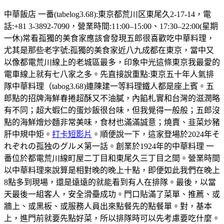
中華飯店 一番(tabelog3.68):東京都荒川区東尾久2-17-14，電
話:+81 3-3892-7090，營業時間:11:00–15:00、17:30–22:00(星期
一休)常看孤獨的美食家應該會發現五郎很喜歡吃中華料理，
尤其是那些老字號;孤獨的美食家近八九成都在東京，當中又
以像都電荒川線上的老城區最多，印象中光這條東京我最愛的
電車線上就有七八家之多。先直接說重點:東京五十年人氣排
隊中華料理（tabog3.68)連陳建一等料理鐵人都是座上賓。五
郎點的招牌海鮮春捲超酥又不油膩，內餡札實和台灣的滋潤略
有不同；超大蝦仁的蛋炒飯很台味，但我覺得一般般；五郎沒
點的海鮮燴炒麵非常美味，食材也滿滿誠意；燒賣、韭菜炒豬
肝中規中矩。
打卡短影片
。順便說一下，這家登場於2024年そ
れぞれの孤独のグルメ第一話。創業於1924年的中華料理 一
番位於都電荒川線町屋二丁目和東尾久三丁目之間。營業時間
以中華料理來說算是相對晚的晚上十點，即便如此我們在晚上
8點多到現場，還是遠遠的就能看到有人在排隊。最後，以當
天最後一組客人，安全滑壘成功。門口貼滿了菜單、推薦、或
牆上、或黑板、或服務人員出來點餐先的點餐單。對，基本
上，進門前就要先點好菜，所以排隊時可以先考慮要吃什麼。