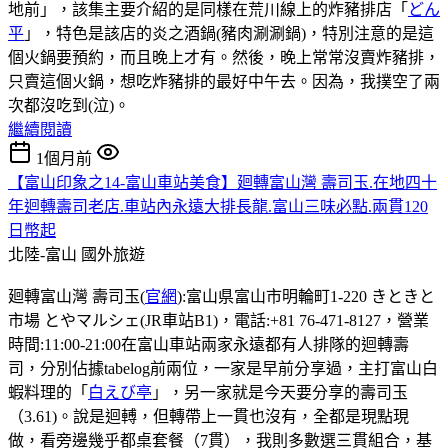
地前」，該集主要介紹的是同樣在荒川線上的炸豬排店「
どん
平
」，特色是該店的炎之酒鍋(豬肉涮涮鍋)，特別注意的是這
個火鍋要預約，而且晚上才有。然後，晚上常常沒賣炸豬排，
只賣這個火鍋，想吃炸豬排的最好中午去。因為，我撲空了兩
次都沒吃到(泣)。
繼續閱讀
1個月前
【富山印象之14-富山車站美食】廻轉富山灣 壽司玉.在地四十
年迴轉壽司老店.車站內永遠大排長龍.富山三味必點.兩貫120
日幣起
北陸-富山
國外旅遊
廻轉富山灣 壽司玉(
官網
):富山県富山市明輪町1-220 きときと
市場 とやマルシェ(JR車站B1)，電話:+81 76-471-8127，營業
時間:11:00-21:00在富山車站兩家永遠都有人排隊的迴轉壽
司，分別佔據tabelog前兩位，一家是早前分享過，主打富山白
蝦料理的「
白えび亭
」，另一家就是今天要分享的壽司玉
（3.61)。說是迴𨍭，但轉帶上一貫也沒有，全都是現點現
做，看旁邊幾乎都桌套餐（7貫），我則多數選三貫組合，基