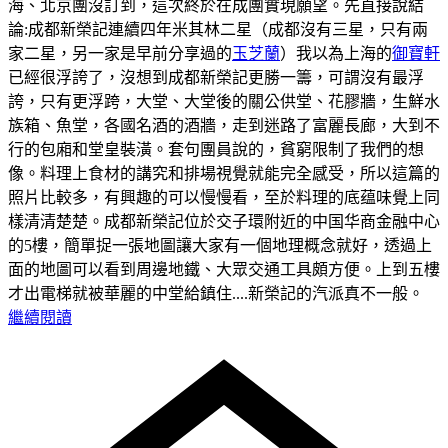
海、北京團沒訂到，這次終於在成團實現願望。先直接說結
論:成都新榮記連續四年米其林二星（成都沒有三星，只有兩
家二星，另一家是早前分享過的
玉芝蘭
）我以為上海的
御寶軒
已經很浮誇了，沒想到成都新榮記更勝一籌，可謂沒有最浮
誇，只有更浮跨，大堂、大堂後的關公供堂、花膠牆，生鮮水
族箱、魚堂，各國名酒的酒牆，走到迷路了富麗長廊，大到不
行的包廂和堂皇裝潢。套句團員說的，貧窮限制了我們的想
像。料理上食材的講究和排場視覺就能完全感受，所以這篇的
照片比較多，有興趣的可以慢慢看，至於料理的底蕴味覺上同
樣清清楚楚。
成都新榮記位於交子環附近的中国华商金融中心
的5樓，簡單捉一張地圖讓大家有一個地理概念就好，透過上
面的地圖可以看到周邊地鐵、大眾交通工具頗方便。
上到五樓
才出電梯就被華麗的中堂給鎮住....新榮記的汽派真不一般。
繼續閱讀