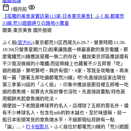
繼續閱讀
1個月前
【孤獨的美食家實訪第113家-日本東京美食】ふく扇.都電荒
川線.荒川遊園通りの路地小驚喜
關東-東京美食
國外旅遊
ふく扇(
官方IG
):東京都荒川区西尾久6-29-7，營業時間:11:30-
18:30(只營業星期六日)如果讓我選一條最喜歡的東京電鐵，那
麼電鐵荒川線應該是獨一無二的存在，雖說東京郊區應該還有
不少我沒做過的小電鐵;而這條線上也藏著不少五郎曾「吃」
過的痕跡，算吧算吧，興許有個7、8家，等我全攻略後，再來
寫一篇「跟著五郎吃遍都電荒川線」吧?先直接說這家出現在
第三季第10話的「ふく扇」，印象中應該是節目裡五郎唯一吃
過的章魚燒，就算去大阪好像也沒吃。先直接說重點:特色是
用蝦餅夾起章魚燒的吃法。
順便說一下老闆是棒球界的名人，店𥚃除了五郎的簽名外，還
有不少棒球名人，包含在mlb的鈴木誠也，至於味道嘛，就一
般日本街頭常見的章魚燒水平，不過那個仙貝餅有一點
「論」....。
打卡短影片
。ふく扇位於都電荒川線的「荒川遊園