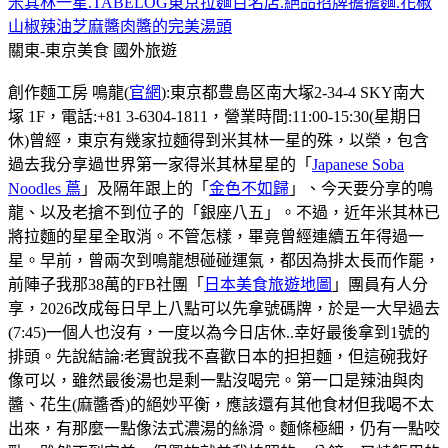
米其林一星.TABELOG東京拉麵百名店.絕品招牌擔擔麵.花椒
山椒辣油芝麻醬肉醬的完美湯頭
關東-東京美食
國外旅遊
創作麵工房 鳴龍(
官網
):東京都豊島区南大塚2-34-4 SKY南大
塚 1F，電話:+81 3-6304-1811，營業時間:11:00-15:30(星期日
休)曾經，東京有幾家拉麵得到米其林一星的殊，以榮，包含
過去我分享過世界第一家得米其林星星的「
Japanese Soba
Noodles 蔦
」及隔年跟上的「
金色不如歸
」、今天要分享的鳴
龍、以及老搶不到位子的「銀座八五」。不過，近年米其林已
將拉麵的星星全取消。不管怎樣，畢竟曾經連續五年得過一
星。早前，曾兩次到鳴龍想碰碰運氣，都因為排太長而作罷，
前陣子我那38萬的FB社團「
日本美食旅遊地圖
」團員有人分
享，2026改成每日早上八點可以先拿號碼牌，於是一大早過去
(7:45)一個人也沒有，一度以為今日店休..幸好最後拿到1號的
排頭。先說結論:老實說我不喜歡日本的担担麵，但這碗我好
像可以，雖然最後湯也是剩一點沒喝完。第一口是辣油與肉
醬、花生(麻醬香)的絕妙平衡，應該還有其他食材但我喝不太
出來，有那麼一點像法式濃湯的絲滑。麵條極細，仍有一點咬