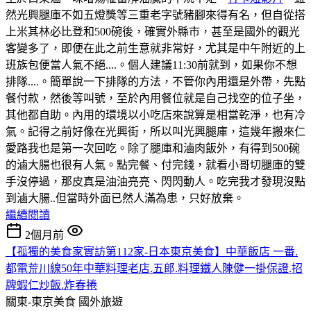
然光興腿庫不如五燈獎等三重老字號豬腳來得有名，但自從搭
上米其林必比登和500碗後，確實外縣市，甚至是國外的觀光
客變多了，即便在此之前生意就非常好，尤其是中午附近的上
班族包便當人氣不絕....。個人建議11:30前就到，如果你不想
排隊....。簡單說一下排隊的方法，不管你內用還是外帶，先點
餐付款，然後等叫號，至於內用餐位就是自己找空的位子坐，
其他都自助。內用的環境以小吃店來說算是相當乾淨，也有冷
氣。記得之前好像在光興街，所以叫光興腿庫，這幾年搬來仁
愛路我也是第一次回吃。除了腿庫和滷肉飯外，有得到500碗
的滷大腸也很有人氣。點完餐、付完錢，就看小哥切腿庫的雙
手沒停過，那皮真是油油亮亮、閃閃動人。吃完我才發現沒點
到滷大腸..但當時外面已然人滿為患，只好放棄。
繼續閱讀
2個月前
【孤獨的美食家實訪第112家-日本東京美食】中華飯店 一番.
都電荒川線50年中華料理老店.五郎.料理鐵人陳健一掛保證.招
牌蝦仁炒飯.炸春捲
關東-東京美食
國外旅遊