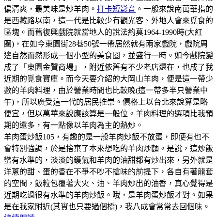
偏清爽，最美味是炒羊肉。
打卡短影音
。一般來說南萬華指的
是西藏路以南，這一代是比較少有觀光客、外地人會來覓食的
區塊。而舊復興戲院就當地人的說法約莫1964-1990時(大紅
圈)，在如今東園街28巷50號一帶居然就有兩家戲院，戲院周
邊自然而然形成一個小型的美食圈，並盛行一時。如今戲院變
成了「東園金贊商場」，附近依舊有不少老店還在，也成了我
近期的覓食寶庫。而今天要介紹的大岡山羊肉，便是這一帶少
數的羊肉料理，由於營業時間也比較晚(這一帶多半只營業中
午)，所以廣受這一代的居民推崇。價格上以台北來說算是略
便宜，但以萬華來說應該算是一般位。羊肉料理的選項比我預
期的還多，有一點像以羊肉為主的熱炒。
羊肉蛋炒飯105，有趣的是一般羊肉炒飯不放蛋，即便有也不
會特別強調，於是捨棄了本來想吃的羊肉炒麵。是說，這炒飯
蠻有水準的，淡淡的鑊氣和羊肉的油甜都有炒出來，另外就是
洋蔥的甜、蛋的香在不爭不吵不搶味的前提下，各自有著龍套
的空間，飯粒包覆著大火、油、羊肉炒出的油香，真心覺得是
近期吃過很有水準的羊肉炒飯。哦，是羊肉蛋炒飯才對。如果
是在我家附近(其實也只要過個橋)，我八成會常常去回個味。