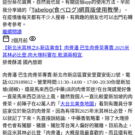
這份葵花寶典，自然我也是。有關這個app的使用方法，早前
Tabelog(食べログ)網頁版使用教學
我分享過的「
」，
在疫情後每天都有不少人搜尋，有興趣的朋友也可以出門右轉
參考參考。
繼續閱讀
2個月前
【新北米其林之8-新店美食】肉骨潘 巴生肉骨茶專賣.2025米
其林必比登.肉大塊料實在.乾湯兩相宜,
排骨酥湯
國內旅遊
肉骨潘 巴生肉骨茶專賣:新北市新店區寶安里寶安街22號，電
話:0229189812，營業時間:11:30–14:00、17:00–20:30你是新加
坡(胡椒)、還是馬來西亞(中藥)派的肉骨茶迷?在台灣感覺好像
一直是馬來西亞派佔上風，雖然我個人一直比較愛新加坡的肉
骨茶。前陣子在42萬人的「
大台北美食地圖
」看到有團員分享
這家位於新店的肉骨茶，因為有得到2025年米其林比必登，所
以就記了下來。先直接說結論:，中藥香氣略重，除了大塊排
骨也會有豬腳、豬腸、豬肚等台灣人偏好的豬雜。目前為止，
新店米其林必比登「肉骨潘」大概是我最喜歡的，而且還有乾