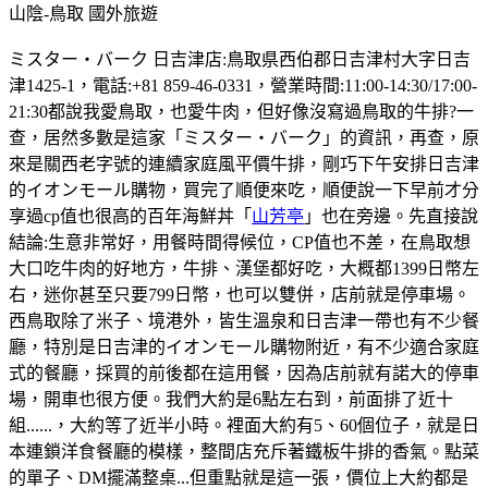
山陰-鳥取
國外旅遊
ミスター・バーク 日吉津店:鳥取県西伯郡日吉津村大字日吉
津1425-1，電話:+81 859-46-0331，營業時間:11:00-14:30/17:00-
21:30都說我愛鳥取，也愛牛肉，但好像沒寫過鳥取的牛排?一
查，居然多數是這家「ミスター・バーク」的資訊，再查，原
來是關西老字號的連續家庭風平價牛排，剛巧下午安排日吉津
的イオンモール購物，買完了順便來吃，順便說一下早前才分
享過cp值也很高的百年海鮮丼「
山芳亭
」也在旁邊。先直接說
結論:生意非常好，用餐時間得候位，CP值也不差，在鳥取想
大口吃牛肉的好地方，牛排、漢堡都好吃，大概都1399日幣左
右，迷你甚至只要799日幣，也可以雙併，店前就是停車場。
西鳥取除了米子、境港外，皆生溫泉和日吉津一帶也有不少餐
廳，特別是日吉津的イオンモール購物附近，有不少適合家庭
式的餐廳，採買的前後都在這用餐，因為店前就有諾大的停車
場，開車也很方便。我們大約是6點左右到，前面排了近十
組......，大約等了近半小時。裡面大約有5、60個位子，就是日
本連鎖洋食餐廳的模樣，整間店充斥著鐵板牛排的香氣。點菜
的單子、DM擺滿整桌...但重點就是這一張，價位上大約都是