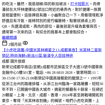
的吃法。雖然，我是胡椒/蒜的新加坡派。
打卡短影片
。肉骨
潘就在大坪林捷運站2號出口附近的巷弄內，對於捷運一族算
是相當便利。這掛牌挺有趣，小幽默自己一下。用餐環境乾淨
舒適且有冷氣，座椅特別的是竹編籐椅。點餐就掃桌上的
QR，先選湯或乾，再肉的部位，最後就是升級為套餐與否。
通常第一次來的店，有綜合的我基本上都會點綜合。
繼續閱讀
2個月前
【小虎吃貨團-中國米其林摘星之13-成都美食】米其林二星新
榮記.時尚海鮮x新派川菜.裝潢令人目炫神迷
成都
國外旅遊
新荣记成都华商店(官網):成都市武侯區交子大道33號中國華商
金融中心5樓501室，電話: +86 28 6810 2828，營業時間:11：
30-15:00 17:30-21:00
新榮記中國高端餐飲的龍頭之一，1995年
從浙江台州的路邊排檔，从浙江台州臨海一家路邊攤，短短30
年不到，已開遍中國各大城市，摘星的餐廳有十餘家，狂掃近
20顆星，上海、北京、成都、香港，2024年甚至將戰場開拓到
東京，奪得「米其林收割機」的稱號。咱們小虎吃貨團，上