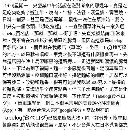
21:00(星期一二只營業中午)話說在滋賀考察的那幾年，真是吃
足吃爽吃夠了近江牛，燒肉、牛排、法餐、漢堡排、壽喜燒、
日料、割烹，甚至是便當等等.....最後一晚住在草津時，我心
中只有一個念頭:「想吃拉麵」，一查整個草津只有一家入選
tabelog百名店，那就，那就.....衝了吧。先直接說結論:正常來
說，我不會在九州以外的地區吃䐁骨，但因為這家是tabelog
百名店3.66），而且就在我飯店（草津），坐巴士15分鐘可達
的地方，於是就來嚐嚐，畢竟之後不知道有什麼機會再來。先
說這店開在晚上烏漆嘛黑的道路旁…，走近就聞到濃濃的豚骨
味，一下以為到了福岡。麵一上來感覺很普通，湯頭算順口，
可惜沒點濃厚，極細麵口感極好，接近麵線的細度，居然可以
保有脆口、咬勁和麵香，很有可能是我吃過500碗以上最棒的
拉麵麵條，叉燒近乎全瘦有點柴，但玉子水準頗好，尤其是化
口度。按照慣例先解釋順便復習一下什麼是「Tabelog(食べロ
グ)」，簡單說就是一個日本鄉民常用的美食評分評論網頁
(App)，有一點像台灣人常在google評分。當然現在的
Tabelog(食べログ)
已然是龐然大物，除了評分外，搜尋和
餐廳資訊的功能也很豐富。是以，不少台灣人在日本覓食都靠