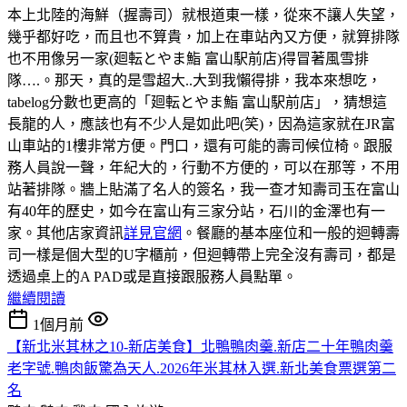
本上北陸的海鮮（握壽司）就根道東一樣，從來不讓人失望，
幾乎都好吃，而且也不算貴，加上在車站內又方便，就算排隊
也不用像另一家(廻転とやま鮨 富山駅前店)得冒著風雪排
隊….。那天，真的是雪超大..大到我懶得排，我本來想吃，
tabelog分數也更高的「廻転とやま鮨 富山駅前店」，猜想這
長龍的人，應該也有不少人是如此吧(笑)，因為這家就在JR富
山車站的1樓非常方便。門口，還有可能的壽司候位椅。跟服
務人員說一聲，年紀大的，行動不方便的，可以在那等，不用
站著排隊。牆上貼滿了名人的簽名，我一查才知壽司玉在富山
有40年的歷史，如今在富山有三家分站，石川的金澤也有一
家。其他店家資訊
詳見官網
。餐廳的基本座位和一般的迴轉壽
司一樣是個大型的U字櫃前，但迴轉帶上完全沒有壽司，都是
透過桌上的A PAD或是直接跟服務人員點單。
繼續閱讀
1個月前
【新北米其林之10-新店美食】北鴨鴨肉羹.新店二十年鴨肉羹
老字號.鴨肉飯驚為天人.2026年米其林入選.新北美食票選第二
名