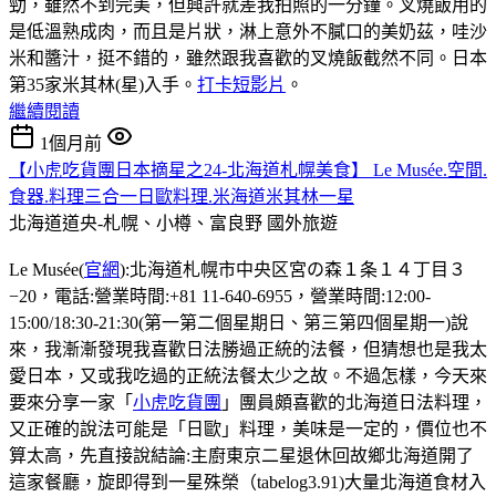
勁，雖然不到完美，但興許就差我拍照的一分鐘。叉燒飯用的
是低溫熟成肉，而且是片狀，淋上意外不膩口的美奶茲，哇沙
米和醬汁，挺不錯的，雖然跟我喜歡的叉燒飯截然不同。日本
第35家米其林(星)入手。
打卡短影片
。
繼續閱讀
1個月前
【小虎吃貨團日本摘星之24-北海道札幌美食】 Le Musée.空間.
食器.料理三合一日歐料理.米海道米其林一星
北海道道央-札幌、小樽、富良野
國外旅遊
Le Musée(
官網
):北海道札幌市中央区宮の森１条１４丁目３
−20，電話:營業時間:+81 11-640-6955，營業時間:12:00-
15:00/18:30-21:30(第一第二個星期日、第三第四個星期一)說
來，我漸漸發現我喜歡日法勝過正統的法餐，但猜想也是我太
愛日本，又或我吃過的正統法餐太少之故。不過怎樣，今天來
要來分享一家「
小虎吃貨團
」團員頗喜歡的北海道日法料理，
又正確的說法可能是「日歐」料理，美味是一定的，價位也不
算太高，先直接說結論:主廚東京二星退休回故鄉北海道開了
這家餐廳，旋即得到一星殊榮（tabelog3.91)大量北海道食材入