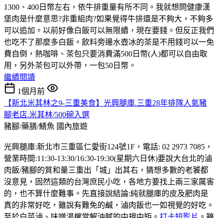
1300、400日幣左右，依牛排重量有所不同。我就想問健康漢
堡肉是什麼意思?非重組肉?如果覺得牛排還是不夠大，不夠多
可以追加。以前好像白飯可以無限續，現在要錢。但反正我們
也吃不了那麼多白飯。飲料旁邊水壺冰的茶是不用錢可以一免
費自倒，熱咖啡、茶包只要消費滿500日幣(人)都可以自由取
用，另外茶包可以外帶，一包50日幣。
繼續閱讀
1個月前
【新北米其林之9-三重美食】光興腿庫.三重28年排隊人氣豬
腳老店.米其林/500碗入選
豬腳/藥膳/鱔魚
國內旅遊
光興腿庫:新北市三重區仁愛街124號1F，電話: 02 2973 7085，
營業時間:11:30-13:30/16:30-19:30(星期六日休)要說大台北的滷
肉飯/豬腳的質和量三重出「城」出其右，猜想多數的老饕都
沒意見，固然這類的台灣庶民小吃，各地方要找上兩三家厲害
的，也不算什麼難事。先直接說結論:純就腿庫的皮及肥肉是
真的非常好吃，雖說有難免的鹹，滷肉飯也一如視覺的好吃。
至於白菜滷、味噌湯權當解油膩的中規中矩。
打卡短影片
。雖