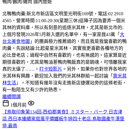
鴨肉/鵝肉/雞肉
國內旅遊
北鴨鴨肉羹:新北市新店區文明里光明街169號，電話:02 2910
4565，營業時間:11:00-20:30(星期三休)這陣子因為要弄一個米
其林的資料庫，所以有刻意的追逐米其林，尤其是新北市的;
上個月發現2026年5月新入選的名單中，有一家是我43萬「
大
台北美食地圖
」的團員極力推薦過的，而且我是我蠻喜歡的鴨
肉羹。先說結論:比起星星米其林，其實我更喜歡各種地方的
必比登老店；過程中自然有喜歡的，也有無感的。這家算是近
期很喜歡的，尤其是鴨油蔥鴨肉鴨飯真的是銷魂，可惜離我家
真的太遠了……。
打卡短影片
。另外，如果你也對世界各地的
米其林有興趣，歡迎加入我們的米其林群組一起討論「
靠米其
林生活
」。不知道有幾年沒有走進新店捷運站旁的這條老街，
有一點陌生又有少許的熟悉。
繼續閱讀
1個月前
【鳥取印象第134回-西伯郡美食】ミスター・バーク 日吉津
店.西日本連續家庭風平價鐵板牛排四十老店.鳥取國產牛漢堡
排.最高