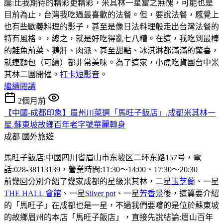
論:比我期待的精彩更精彩，米其林一星當之無愧，可能也是
目前為止，台灣我吃過最喜歡的法餐。但，要說法餐，感覺上
也有些歐義料理的影子，甚至是像日法料理般走出台灣法餐的
特有風格。，總之，就是好吃得亂七八糟。在這，我吃到最棒
的鮭魚前菜、鵝肝、肉派、甚至甜點、冰淇淋都滿滿的驚喜，
就連麵包（可續）都非常美味。為了這家，小虎吃貨團台中米
其林二團開催。
打卡短影音
。
繼續閱讀
2個月前
【中國-成都印象】眉州川菜選「馬旺子飯店」.成都米其林一
星.蘇東坡故鄉百年老字號華麗轉身
成都
國外旅遊
馬旺子飯店:中國四川省眉山市东坡区二环东路157号，電
話:028-38113139，營業時間:11:30〜14:00、17:30〜20:30
前幾回分別介紹了幾家成都的星級米其林，二星
玉芝蘭
、一星
THE HALL 會館
、一星
Silver pot
、一星
芳香景
後，這篇要介紹
的「馬旺子」在成都也是一星，不過我們要嚐的是位於蘇東坡
的故鄉眉州的本店「馬旺子飯店」，直接先說結論:眉山百年