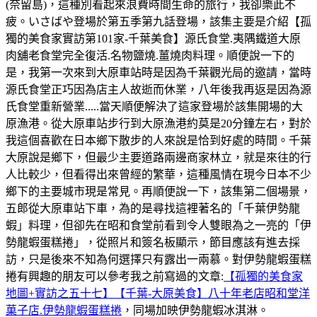
(奈留島)，這種別看起來浪費時間生命的旅行，我卻樂此不
疲。いさばや登場於第五季第九話登場，該集主要是介紹【孤
獨的美食家實訪第101家-千葉美食】源氏食堂.夷隅鐵道大原
肉舖老食堂完全復活.名物鹽燒.薑燒肉料理。順便說一下的
是，我第一次來到大原車站時是因為千葉觀光局的邀請，當時
源氏食堂正巧因為店主人故逝而休業，八年後我再返是因為源
氏食堂重新營業.....當天順便解決了這家登場於該集開場的大
原漁港。從大原車站步行到大原漁港約莫是20分鐘左右，對於
我這個喜歡在日本鄉下散步的人來說是恰到好處的時間。千葉
大原說是鄉下，但最少主要道路兩邊商家林立，就是來往的行
人比較少，但看得出來曾經的繁華，這種風情在現今日本不少
鄉下的主要城市現是常見。再順便說一下，該集第二個場景，
五郎從大原車站下車，為的是尋找這裡著名的「千葉伊勢龍
蝦」料理，但卻先在昭和食堂前看到令人雙眼為之一亮的「伊
勢龍蝦蛋糕捲」，從照片和簽名板顯示，節目應該有進去採
訪，只是後來不知為何選擇只有露出一兩慕。對伊勢龍蝦蛋糕
捲有興趣的朋友可以參考我之前寫過的文章:
【孤獨的美食家
地圖+實訪之五十七】【千葉-大原美食】八十年老店昭和堂洋
菓子店.伊勢龍蝦蛋糕捲
，同場加映伊勢龍蝦冰淇淋。