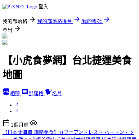
登入
我的部落格
我的部落格後台
我的帳號
登出
【小虎食夢網】台北捷運美食
地圖
相簿
部落格
名片
2個月前
【日本北海道-釧路美食】カフェアンドレスト ハートン・ツ