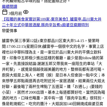
不死鹹帶點古早味的甜，搭配薑絲正好。
繼續閱讀
3個月前
【孤獨的美食家實訪第109家-東京美食】臚雷亭.品川東大井
二十年立式中華居酒屋.豚肉辛旨煮x麻婆豆腐頗特別
戀愛情事
臚雷亭(第三季第12話):東京都品川区東大井5-4-15，營業時
間:17:00-22:15(星期日休)臚雷亭一個很中文的名字，事實上店
裡也以中華料理為主，是一家位於品川東大井的平價立飲料
理，印象中五郎極少進出這樣的餐廳，最少是我follow過的第
一家。先直接說結論:謝謝五郎又帶我來一座陌生的車站「大
井町駅」，感覺是個越夜越美麗的地方，整條街都有酒可喝。
廚房大姐是上海人，老闆（娘）是日本人但會說一點中文；本
來想學五郎點兩道再去吃附近另一家居酒屋，結果兩位大姐太
好聊，最後喝了兩杯生啤點了五道菜，連「お通し」(要錢的
小菜），居然才2000出頭。基本上每道都算好吃，當然因為喝
酒的地方，口味也略重，其中有一道「豚肉辛旨煮」很特別，
像是乾燒蝦仁，吃完的醬汁，大姐說加140回鍋燒成麻婆豆腐