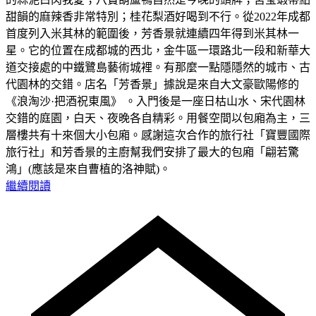
甜韻的麻辣香非常特別；桂花梨酒好喝到不行。從2022年成都
首度列入米其林的範圍後，芳香景就連續四年得到米其林一
星。它的位置在成都城的西北，金牛區一環路北一段和新華大
道交接處的中鐵鷺島藝術城裡。有那麼一點隱隱然的城市、古
代園林的交錯。店名「芳香景」據說是來自大文豪歐陽修的
《浪淘沙·把酒祝東風》 。入門後是一座日枯山水、宋代園林
交錯的庭園，白天、夜晚各自精彩。用餐空間以包廂為主，三
層樓共有十來個大小包廂。感謝這次合作的旅行社「寶豐國際
旅行社」和芳香景的主廚幫我們安排了最大的包廂「翩若驚
鴻」(應該是來自曹植的洛神賦)。
繼續閱讀