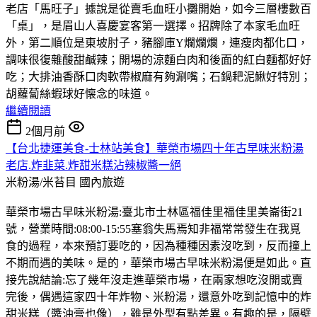
老店「馬旺子」據說是從賣毛血旺小攤開始，如今三層樓數百
「桌」，是眉山人喜慶宴客第一選擇。招牌除了本家毛血旺
外，第二順位是東坡肘子，豬腳庫Y爛爛爛，連瘦肉都化口，
調味很復雜酸甜鹹辣；開場的涼麵白肉和後面的紅白麵都好好
吃；大排油香酥口肉軟帶椒麻有夠涮嘴；石鍋耙泥鰍好特別；
胡蘿蔔絲蝦球好懐念的味道。
繼續閱讀
2個月前
【台北捷運美食-士林站美食】華榮市場四十年古早味米粉湯
老店.炸韭菜.炸甜米糕沾辣椒醬一絕
米粉湯/米苔目
國內旅遊
華榮市場古早味米粉湯:臺北市士林區福佳里福佳里美崙街21
號，營業時間:08:00-15:55塞翁失馬焉知非福常常發生在我覓
食的過程，本來預訂要吃的，因為種種因素沒吃到，反而撞上
不期而遇的美味。是的，華榮市場古早味米粉湯便是如此。直
接先說結論:忘了幾年沒走進華榮市場，在兩家想吃沒開或賣
完後，偶遇這家四十年炸物、米粉湯，還意外吃到記憶中的炸
甜米糕（醬油膏也像），雖是外型有點差異。有趣的是，隔壁