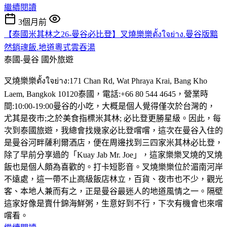
繼續閱讀
3個月前
【泰國米其林之26-曼谷必比登】叉燒樂樂ตั้งใจย่าง.曼谷版黯
然銷魂飯.地道粵式雲吞湯
泰國-曼谷
國外旅遊
叉燒樂樂ตั้งใจย่าง:171 Chan Rd, Wat Phraya Krai, Bang Kho
Laem, Bangkok 10120泰國，電話:+66 80 544 4645，營業時
間:10:00-19:00曼谷的小吃，大概是個人覺得僅次於台灣的，
尤其是夜市;之於美食指標米其林; 必比登更勝星級。因此，每
次到泰國旅遊，我總會找幾家必比登嚐嚐，這次在曼谷入住的
是曼谷河畔薩利爾酒店，便在周邊找到三四家米其林必比登，
除了早前分享過的「Kuay Jab Mr. Joe」，這家樂樂叉燒的叉燒
飯也是個人頗為喜歡的。打卡短影音。叉燒樂樂位於湄南河岸
不遠處，這一帶不止高級飯店林立，百貨、夜市也不少，觀光
客、本地人兼而有之，正是曼谷最迷人的地道風情之一。隔壁
這家好像是賣什錦海鮮粥，生意好到不行，下次有機會也來嚐
嚐看。