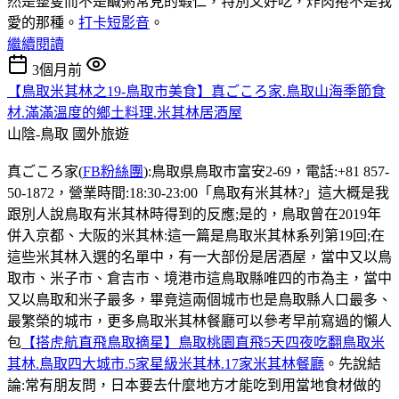
然是整隻而不是鹹粥常見的蝦仁，特別又好吃，炸肉捲不是我
愛的那種。
打卡短影音
。
繼續閱讀
3個月前
【鳥取米其林之19-鳥取市美食】真ごころ家.鳥取山海季節食
材.滿滿溫度的鄉土料理.米其林居酒屋
山陰-鳥取
國外旅遊
真ごころ家(
FB粉絲團
):鳥取県鳥取市富安2-69，電話:+81 857-
50-1872，營業時間:18:30-23:00「鳥取有米其林?」這大概是我
跟別人說鳥取有米其林時得到的反應;是的，鳥取曾在2019年
併入京都、大阪的米其林:這一篇是鳥取米其林系列第19回;在
這些米其林入選的名單中，有一大部份是居酒屋，當中又以鳥
取市、米子市、倉吉市、境港市這鳥取縣唯四的市為主，當中
又以鳥取和米子最多，畢竟這兩個城市也是鳥取縣人口最多、
最繁榮的城市，更多鳥取米其林餐廳可以參考早前寫過的懶人
包
【搭虎航直飛鳥取摘星】鳥取桃園直飛5天四夜吃翻鳥取米
其林.鳥取四大城市.5家星級米其林.17家米其林餐廳
。先說結
論:常有朋友問，日本要去什麼地方才能吃到用當地食材做的