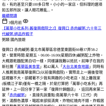
右，有的甚至只要100多日幣。小小的一家店，但料理的選項
如五郎所說，讓人眼花瞭亂...。
繼續閱讀
3個月前
【萬華小吃系列-舊復興戲院之2】復興口 赤肉鹹粥.六十年三
代鹹粥.絕品炸蝦子
粥類
國內旅遊
復興口 赤肉鹹粥:臺北市萬華區忠德里東園街66巷37弄58-2
號，營業時間:星期五、06:00–16:00(星期四休)鹹粥配上炸物，
大概跟乾麵配黑白切一樣，同樣讓我難以抵抗。前陣子在我的
新社團「
萬華區美食里
」和42萬人「
大台北美食地圖
」同時有
人推薦我南萬華復興口(以前復興戲院)，實際走上一遍後發現
這裡雖不大，卻藏著不少我有興趣的小吃老店，加上離我家
(板橋江子翠)僅有一橋之隔，於是打算把「萬華小吃系列」再
延伸。上一回分享了第一家「復興什錦麵店」，這回再來第二
家「
赤肉鹹粥
」，直接先說重點:南萬華六十年（三代）肉
粥，湯顏色濃厚，喝起來卻挺清爽，炸物紅燒肉不錯，炸蝦居