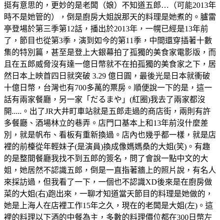
挺有意思的，更妙的是老闆（娘）不知道五郎…（可能2013年
時不是她管的），倒是廚房大姐說那天的料理是她煮的。臚雷
亭登場於第三季第12話，播出於2013年，一幌已經是13年前
了，節目也從第3季，演到如今的第11季，中間還穿插著十數
集的特別篇，甚至是登上大銀幕拍了孤獨的美食家電影版，而
且在五郎威脅沒有達一億日幣就不在拍孤獨的美食家之下，居
然日本上映首四日就突破 3.29 億日圓，最後光是日本就衝破
十億日幣，台灣也有700多萬的票房。順便說一下的是，這一
話有兩家餐廳，另一家「だるまや」(紅圈)我去了兩家都沒
開.....。出了JR大井町車站就是五郎走過的商店街，兩則有許
多餐廳、酒場林立的巷弄。店門口基本上和13年前沒什麼差
別，就是帆布、看板有重新換過。店內也幾乎都一樣，就是店
裡的前檯從年輕妹子(是演員)換成像媽媽桑的大姐(笑)。有趣
的是整間餐廳我找不到五郎的簽名，問了會說一點中文的大
姐，她居然不認識五郎，倒是一直指著牆上的照片說，有名人
來採訪過，但我看了一下，一個也不認識XD後來是在廚房做
菜的大姐(右)跑出來，一聊才知道當天節目的料理是她做的，
她是上海人在店裡工作15年之久，現在的老闆是大姐(左)。這
裡的料理以下酒的中餐為主，多數的料理價位都在300日幣左