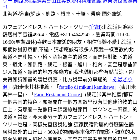
リー.釧路360度絕美雪山丘義式鄉村料理餐廳.道東隱世餐廳再
+1
北海道-道東(網走、釧路、根室、十勝、帶廣
國外旅遊
カフェアンドレスト ハートン・ツリー(
官網
):北海道阿寒郡
鶴居村字雪裡496-4，電話:+81154642542，營業時間:11:00-
16:00(星期四休)喜歡日本旅遊的朋友，相信很難不愛北海道，
即使你討厭京都;不過，猜想應該有很多人跟我一樣喜歡的北
海道不是札幌、小樽、函館為主的道央，而是相對鄉下的道
東、道北，如釧路、網走、根室、旭川、稚內，甚至是那些鮮
少人知道、聽過的地方;餐廳方面我也偏好那些有點荒涼，卻
美得如詩如畫的隱世餐廳，比方說早前分享過的「
そばきり
温
」(網走米其林推薦、「
fratello di mikuni kamikawa
」(東川米
其林一星)、「
Farm Restaurant Cuore
」(網走米其林推薦)都有
一個共同的特色，餐廳開在一個方圓數里沒有其他建築物的山
丘上，有那麼一點像日本綜藝旅遊節目「ポツンと一軒家」的
味道。當然，今天要分享的カフェアンドレスト ハートン・
ツリー也是，同樣先直接說結論:這家民宿附屬的餐廳開在鶴
居村郊外的山丘山，360度的視野根本像在拍電影，獨立的木
屋內外都讓人打從心底喜歡，甚至有團員看著四周的風景，感