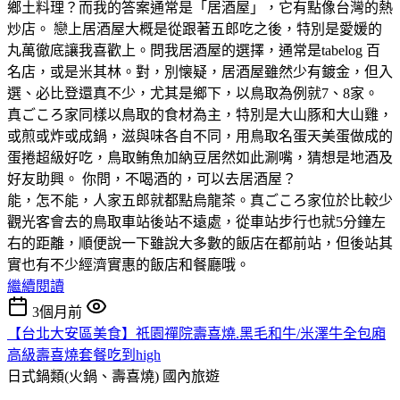
鄉土料理？而我的答案通常是「居酒屋」，它有點像台灣的熱
炒店。 戀上居酒屋大概是從跟著五郎吃之後，特別是愛媛的
丸萬徹底讓我喜歡上。問我居酒屋的選擇，通常是tabelog 百
名店，或是米其林。對，別懐疑，居酒屋雖然少有鍍金，但入
選、必比登還真不少，尤其是鄉下，以鳥取為例就7、8家。
真ごころ家同樣以鳥取的食材為主，特別是大山豚和大山雞，
或煎或炸或成鍋，滋與味各自不同，用鳥取名蛋天美蛋做成的
蛋捲超級好吃，鳥取鲔魚加納豆居然如此涮嘴，猜想是地酒及
好友助興。 你問，不喝酒的，可以去居酒屋？
能，怎不能，人家五郎就都點烏龍茶。真ごころ家位於比較少
觀光客會去的鳥取車站後站不遠處，從車站步行也就5分鐘左
右的距離，順便說一下雖說大多數的飯店在都前站，但後站其
實也有不少經濟實惠的飯店和餐廳哦。
繼續閱讀
3個月前
【台北大安區美食】祇園禪院壽喜燒.黑毛和牛/米澤牛全包廂
高級壽喜燒套餐吃到high
日式鍋類(火鍋、壽喜燒)
國內旅遊