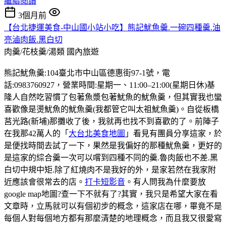
繼續閱讀
3個月前
【台北捷運美食-中山國小站小吃】熊記魷魚羹.一碗四種羹.油
亮滷肉飯.黑白切
肉羹/花枝羹/湯類
國內旅遊
熊記魷魚羹:104臺北市中山區德惠街97-1號，電
話:0983760927，營業時間:星期一、11:00–21:00(星期日休)基
隆人自然吃習慣了包著魚漿包著魷魚的魷魚羹，但其實我也蠻
喜歡像是燙魷魚的魷魚羹(我都管它叫太祖魷魚羹)。自從板橋
莒光路(新埔)那攤收了後，我就再也找不到喜歡的了。前陣子
在我那42萬人的「
大台北美食地圖
」看見有團員分享這家，於
是便找時間去試了一下，果然是我偏好的那種魷魚羹，更好的
是這家的綜合羹一次可以嚐到四種不同的羹.魯肉飯也不差.黑
白切中規中矩.除了紅燒肉不是我好的外，是家若然在我家附
近應該會很常去的店。
打卡短影音
。有人問我為什麼要放
google map地圖?查一下不就有了?其實，我只是希望大家在看
文章時，立馬就可以有個初步的概念，這家店在哪，畢竟不是
每個人對每個地方都有那麼清楚的地理概念，而且我又很愛寫