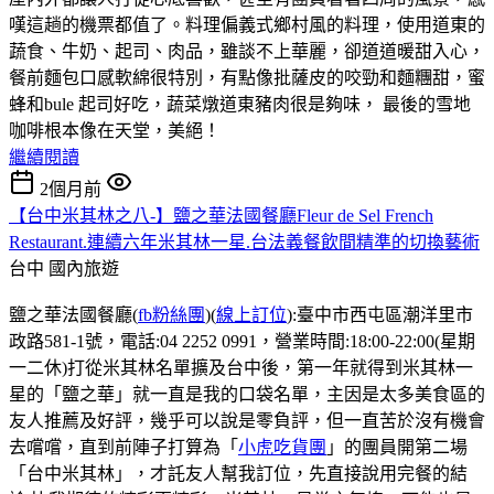
嘆這趟的機票都值了。料理偏義式鄉村風的料理，使用道東的
蔬食、牛奶、起司、肉品，雖談不上華麗，卻道道暖甜入心，
餐前麵包口感軟綿很特別，有點像批薩皮的咬勁和麵糰甜，蜜
蜂和bule 起司好吃，蔬菜燉道東豬肉很是夠味， 最後的雪地
咖啡根本像在天堂，美絕！
繼續閱讀
2個月前
【台中米其林之八-】鹽之華法國餐廳Fleur de Sel French
Restaurant.連續六年米其林一星.台法義餐飲間精準的切換藝術
台中
國內旅遊
鹽之華法國餐廳(
fb粉絲團
)(
線上訂位
):臺中市西屯區潮洋里市
政路581-1號，電話:04 2252 0991，營業時間:18:00-22:00(星期
一二休)打從米其林名單擴及台中後，第一年就得到米其林一
星的「鹽之華」就一直是我的口袋名單，主因是太多美食區的
友人推薦及好評，幾乎可以說是零負評，但一直苦於沒有機會
去嚐嚐，直到前陣子打算為「
小虎吃貨團
」的團員開第二場
「台中米其林」，才託友人幫我訂位，先直接說用完餐的結