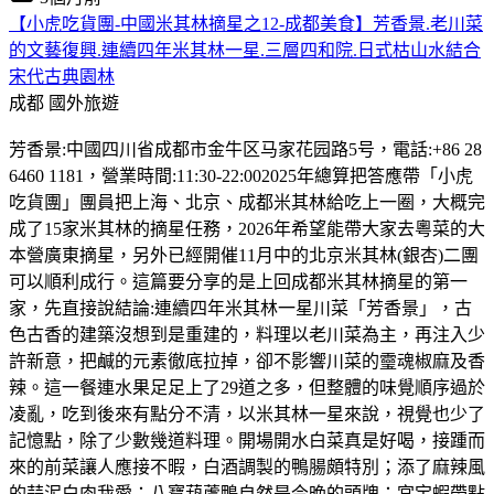
【小虎吃貨團-中國米其林摘星之12-成都美食】芳香景.老川菜
的文藝復興.連續四年米其林一星.三層四和院.日式枯山水結合
宋代古典園林
成都
國外旅遊
芳香景:中國四川省成都市金牛区马家花园路5号，電話:+86 28
6460 1181，營業時間:11:30-22:002025年總算把答應帶「小虎
吃貨團」團員把上海、北京、成都米其林給吃上一圈，大概完
成了15家米其林的摘星任務，2026年希望能帶大家去粵菜的大
本營廣東摘星，另外已經開催11月中的北京米其林(銀杏)二團
可以順利成行。這篇要分享的是上回成都米其林摘星的第一
家，先直接說結論:連續四年米其林一星川菜「芳香景」，古
色古香的建築沒想到是重建的，料理以老川菜為主，再注入少
許新意，把鹹的元素徹底拉掉，卻不影響川菜的𩆜魂椒麻及香
辣。這一餐連水果足足上了29道之多，但整體的味覺順序過於
凌亂，吃到後來有點分不清，以米其林一星來說，視覺也少了
記憶點，除了少數幾道料理。開場開水白菜真是好喝，接踵而
來的前菜讓人應接不暇，白酒調製的鴨腸頗特別；添了麻辣風
的蒜泥白肉我愛；八寶葫蘆鴨自然是今晚的頭牌；宮宝蝦帶點