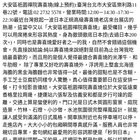
大安區祇園禪院壽喜燒(線上預約):臺灣台北市大安區樂利路11
巷22號，電話:02 2732 5578，營業時間:12:00－14:30 -17:30－
22:30最近台灣掀起一波日本正統高級壽喜燒老店來台展店的
熱潮，這當中又以「大安區祇園禪院壽喜燒」最受囑目，幾乎
可以用席捲來形容其熱度，身為徹頭徹底日本控(去過日本200
次+)，同時也是壽喜燒愛好者之一的我，自然不會錯過這個機
會。先直接說結論:純以壽喜燒來說絕對是目前為止台灣我吃
過最喜歡的，而且用的是個人覺得最適合壽喜燒的米澤牛．和
牛肋眼。 除了專業又好吃的壽喜燒外，浮誇用上整盒北海道
海膽的黑金海膽麵也非常值得一試，最後的甜點也是不含糊，
手工芝士豆腐奶同樣令人驚艷。真心值得重要節日在這安排一
餐。打卡短影音連結。大安區祇園禪院壽喜燒位於大安區遠東
香格里拉周邊，捷運站六張犁及信義安和都是步行可達的距
離，交通上算是蠻便利的。門口光是日式木質圓形窗景、庭院
造景，竹林、石燈、小沙僧，水池氛圍很完整禪風設計，就能
讓人感受到滿滿的日式風格。開車族附近也有停車場可以停。
走進店內，大大小小的包廂瞬間尊貴感升滿，服務人員也非常
親切且專業，套句網紅最愛用的形容詞那便是「秒到日本」。
但，要順利提醒一下的是，這裡因為都是包廂，所以採預約