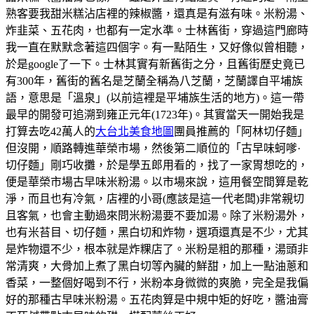
熟客要我甜米糕沾店裡的辣椒醬，還真是有滋有味。米粉湯、
炸韭菜、五花肉，也都有一定水準。士林舊街，穿過這門廊時
我一直在默默念著這四個字。有一點陌生，又好像似曾相聽，
於是google了一下。士林其實有新舊街之分，且舊街歷史竟已
有300年，舊街的舊名是芝蘭全稱為八芝蘭，芝蘭譯自平埔族
語，意思是「溫泉」(以前這裡是平埔族生活的地方)。這一帶
最早的開發可追溯到雍正元年(1723年)。其實當天一開始我是
打算去吃42萬人的
大台北美食地圖
團員推薦的「阿林切仔麵」
但沒開，順路轉進華榮市場，然後第二順位的「古早味蚵嗲·
切仔麵」剛巧收攤，於是學五郎用看的，找了一家胃想吃的，
便是華榮市場古早味米粉湯。以市場來說，這用餐空間算是乾
淨，而且也有冷氣，店裡的小哥(應該是這一代老闆)非常親切
且客氣，也會主動過來問米粉湯要不要加湯。除了米粉湯外，
也有米苔目、切仔麵，黑白切和炸物，選項還真是不少，尤其
是炸物還不少，根本就是炸粿店了。米粉是粗的那種，湯頭非
常清爽，大骨加上煮了黑白切等內臟的鮮甜，加上一點油蔥和
香菜，一整個好喝到不行，米粉本身微微的爽脆，完全是我偏
好的那種古早味米粉湯。五花肉算是中規中矩的好吃，醬油膏