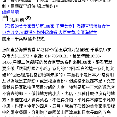
制，建議提早訂位(線上預約)。
繼續閱讀
3個月前
【孤獨的美食家實訪第108家-千葉美食】漁師直營海鮮食堂
いさばや.大原港名物外房龍蝦.大原章魚.漁師海鮮丼
關東－千葉縣
國外旅遊
漁師直營海鮮食堂 いさばや(第五季第九話登場):千葉県いす
み市大原11573，電話:+81470640131，營業時間:10:30-
14:00(星期二休)孤獨的美食家實訪系列來到108家，眼看著就
要突破「跟著舒國治小吃」系列的117回:坦白說這一系列能突
破100回已經是我當初始料未級的，畢竟我不是日本人:常有朋
友以為我是五郎粉，或是松重豐粉，但嚴格來說都不是，充其
量我只是喜歡這個節目介紹的店家，特別是那些正常的觀光客
不會去的鄉下、偏僻地方的小店、老店，那種什麼也沒有的地
方，那種在地人覺得莫名，不值得介紹，平凡得不能在平凡的
小店、料理。今年的四月、五月，我為了孤獨的美食家電影版
中的兩家餐廳，分別跑了韓國釜山巨濟島和日本長崎的五島