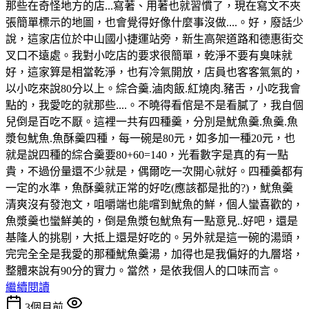
那些在奇怪地方的店...寫著、用著也就習慣了，現在寫文不夾
張簡單標示的地圖，也會覺得好像什麼事沒做....。好，廢話少
說，這家店位於中山國小捷運站旁，新生高架道路和德惠街交
叉口不遠處。我對小吃店的要求很簡單，乾淨不要有臭味就
好，這家算是相當乾淨，也有冷氣開放，店員也客客氣氣的，
以小吃來說80分以上。綜合羹.滷肉飯.紅燒肉.豬舌，小吃我會
點的，我愛吃的就那些....。不曉得看倌是不是看膩了，我自個
兒倒是百吃不厭。這裡一共有四種羹，分別是魷魚羹.魚羹.魚
漿包魷魚.魚酥羹四種，每一碗是80元，如多加一種20元，也
就是說四種的綜合羹要80+60=140，光看數字是真的有一點
貴，不過份量還不少就是，偶爾吃一次開心就好。四種羹都有
一定的水準，魚酥羹就正常的好吃(應該都是批的?)，魷魚羹
清爽沒有發泡文，咀嚼端也能嚐到魷魚的鮮，個人蠻喜歡的，
魚漿羹也蠻鮮美的，倒是魚漿包魷魚有一點意見..好吧，還是
基隆人的挑剔，大抵上還是好吃的。另外就是這一碗的湯頭，
完完全全是我愛的那種魷魚羹湯，加得也是我偏好的九層塔，
整體來說有90分的實力。當然，是依我個人的口味而言。
繼續閱讀
3個月前