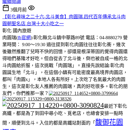
繼續閱讀
3個月前
【彰化尋味之二十六-北斗美食】肉圓瑞.四代百年傳承北斗肉
圓朝聖名店.台灣十大小吃之一
彰化
國內旅遊
肉圓瑞(
fb官網
):彰化縣北斗鎮中華路89號 電話：04-8880279 營
業時間： 9:00～19:30 過往提到彰化肉圓往往往彰化衝，幾次
後雖然推翻了兒時不快的回憶，卻還是根深蒂固的覺得肉圓還
得咱們基隆才好吃。但自從去了北斗後，倒也被自成一格的北
斗肉圓給折服，這次挑戰「肉圓瑞」。直接先說結論:彰化肉
圓誕生地「北斗」，在這個小鎮有可能密度最高境界肉圓店，
都叫「肉圓x」，本地人各有所好。上次吃了名氣最大的肉圆
生，這次是彰化友人推薦的肉圓端，真的好吃很多。彰化的朋
友們，你們推那一家？
最近下彰化
高鐵，都是為了到田中尋小吃、覓老店，也總會安排一點時
馥御花園
間，順便到北斗。入住的都是高鐵站對面的「