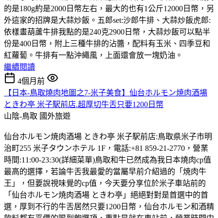
的是180g約是2000日幣左右，最大的也有1公斤12000日幣，另
外這家的招牌是大蒜炒飯。五郎set:沙郎牛排、大蒜炒飯虎郎:
依樣畫葫蘆牛排我點的是240克2900日幣，大蒜炒飯可以點半
份是400日幣，附上三種牛排的沾醬，配料有玉米、四季豆和
紅蘿蔔。牛排有一點沖繩風，上面還會放一塊奶油。
繼續閱讀
4個月前
【日本-鳥取燒肉地圖之7-米子美食】仙台ホルモン焼肉酒場
ときわ亭 米子駅前店.超厚切牛舌只要1200日幣
山陰-鳥取
國外旅遊
仙台ホルモン焼肉酒場 ときわ亭 米子駅前店:鳥取県米子市明
治町255 米子タウンホテル 1F，電話:+81 859-21-2770，營業
時間:11:00-23:30(詳細菜單)鳥取和牛已然成為我日本燒肉cp值
最高的選擇，若論牛舌我最愛的當屬早前介紹過的「焼肉牛
王」，但要說視味覺的cp值，今天要分享位於米子車站前的
「仙台ホルモン焼肉酒場 ときわ亭」絕絕對對是首選中的首
選，厚到不行的牛舌居然只要1200日幣，仙台ホルモン和酒精