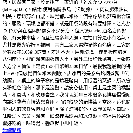
店，居然有三家，於是挑了一家近的「とんかつ わか葉」
(tabelog3.65)。結論:使用福岡系島（伝助豚），肉質肥嫩油質
甜美，厚切薄炸口感、味覺都非常棒，價格應該也算是蠻合理
的，服務、環境也都不錯，就是用餐時段有時要排隊。とんか
つ わか葉在福岡好像有不少分店，但入選tabelog百名店的好
像只有天神本店，而且連續多年入選，在福岡算是小有名氣，
尤其是觀光客端。福岡一共有三家入選炸豬排百名店，三家的
分數都在3.65到367間，差別不大。用餐環境一樓是板前約有
八個座位，裡面還有兩張四人桌，另外二樓好像還有六七張四
人方桌。價位上定食1500日幣到2300日幣，最後我選最貴的特
上2682(但感覺價位常常變動)。店家用的是系島銘柄煮豬「伝
助豚」，桌上的牌子寫的是這種豬肉，用低溫的烹調，所以會
有粉紅色的肉，那不是沒熟，請安心使用。桌上是生菜的橘醋
醬、和風醬，和玫瑰岩鹽，我發現近年日本很多豬排店慢慢傾
向讓消費者直接沾鹽食用，而非傳統的豬排醬。當然，這也關
乎個人的飲食習慣和喜好。除了炸豬排外，高麗菜絲、白飯、
味噌湯、醬菜、還有一碟涼拌馬玲薯和冰淇淋。涼拌馬鈴薯還
蠻好吃的，味噌湯、醬瓜就中規中矩。
繼續閱讀