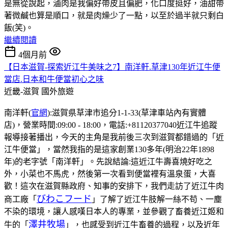
是無從說起，滷肉是我偏好帶皮且偏肥，化口度挺好，油甜帶
著微鹹也算是順口，就是肉燥少了一點，以至於過半就只剩白
飯(笑)。
繼續閱讀
4個月前
【日本滋賀-探索近江牛美味之7】南洋軒.草津130年近江牛便
當店.日本和牛便當初心之味
近畿-滋賀
國外旅遊
南洋軒(
官網
):滋賀県草津市追分1-1-33(草津車站內有實體
店)，營業時間:09:00 - 18:00，電話:+81120377040近江牛追蹤
報導接著播出，今天的主角是我前後三次到滋賀都錯過的「近
江牛便當」，當然我指的是這家創業130多年(明治22年1898
年)的老字號「南洋軒」。先說結論:這近江牛壽喜燒好吃之
外，小菜也不馬虎，然後第一次看到便當裡有溫泉蛋，大喜
歡！這次在滋賀縣政府、知事的安排下，我們走訪了近江牛肉
びわこフード
商工廠「
」了解了近江牛肢解一絲不苟、一塵
不染的環境，讓人感嘆日本人的專業，並參觀了畜養近江姬和
澤井牧場
牛的「
」，也感受到近江牛畜養的過程，以及近年