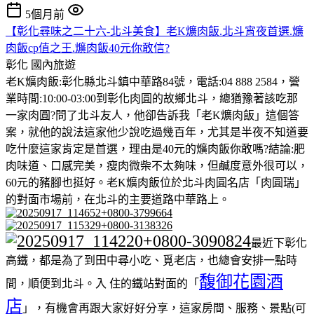
5個月前
【彰化尋味之二十六-北斗美食】老K爌肉飯.北斗宵夜首選.爌
肉飯cp值之王.爌肉飯40元你敢信?
彰化
國內旅遊
老K爌肉飯:彰化縣北斗鎮中華路84號，電話:04 888 2584，營
業時間:10:00-03:00到彰化肉圓的故鄉北斗，總猶豫著該吃那
一家肉圓?問了北斗友人，他卻告訴我「老K爌肉飯」這個答
案，就他的說法這家他少說吃過幾百年，尤其是半夜不知道要
吃什麼這家肯定是首選，理由是40元的爌肉飯你敢嗎?結論:肥
肉味道、口感完美，瘦肉微柴不太夠味，但鹹度意外很可以，
60元的豬腳也挺好。老K爌肉飯位於北斗肉圓名店「肉圓瑞」
的對面市場前，在北斗的主要道路中華路上。
最近下彰化
高鐵，都是為了到田中尋小吃、覓老店，也總會安排一點時
馥御花園酒
間，順便到北斗。入 住的鐵站對面的「
店
」，有機會再跟大家好好分享，這家房間、服務、景點(可