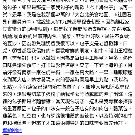
我一樣包子非當天現包現蒸不吃，是不是特別鐘情於老麵發酵
的包子，如果是那這一家我包子的新歡「老上海包子」或可一
試。最早，我是在我那個42萬的「大台北美食地圖」fb社團看
見有團員分享，據說連大YT九妹都專程去朝聖。因為離我家
其實蠻近的(過橋就到)，於是找了時間就過去嚐嚐，先直接說
結論:最喜歡的是麻辣肉包，酸菜、韮菜也好吃，過往不喜歡
的豆沙，因為帶焦糖奶香我很可以。包子皮是老麵發酵，口
感、麵香都是我偏好的。喜歡嚐鮮的朋友，和牛、貓山王榴槤
包（需預訂）也可以試試。因為是每日手工限量，量多、熱門
口味建議先預訂。打卡短影音連結。查了一下老上海包子，目
前好像有兩家一家在虎林街，一家在萬大路。一早，睡眼矇矓
來到萬大店，這才發現人家的營業時間是早上九點...(我以為
七點)，幸好店家已經開始在包包子了。服務人員知道我專程
來的，還很親切拿了張椅子給我坐著等熱騰騰的包子出爐。這
裡的包子都是老麵發酵，當天現包現蒸，這也是我專程來探探
的重要原因。包子的口味有一般包子店有的如肉包、酸菜包、
韭菜包、紅豆包，也有網路很推薦的麻辣包，以及特別的和牛
包和榴蓮包，但來了才知這兩種特別的口味需要事先預訂。
繼續閱讀