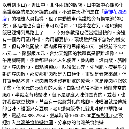
以看到玉山)，近田中、北斗兩鎮的飯店。田中鎮中心離彰化
高鐵走路約是20分鐘的距離，不過當天我們是在「
馥御花園酒
店
」的櫃檯人員指導下租了電動機車(高鐵站旁有換電池的地
方)，飯店裡也有自行車可以借寄。
11點半左右到，老K爌肉
飯已經排到馬路上了.......，幸好多數是包便當還蠻快的。
旁邊
有一個內用區(外帶、內用都要排)，環境雖然是不怎好的鐵皮
屋，但有冷氣開放。
爌肉飯是不可思議的40元，據說前不久才
35元.....。豬腳飯70元，台北天龍國的我還真是很難想像。
中
午用餐時間，多數都是在地人包便宜，魯肉飯、焢肉飯、豬腳
飯。
焢肉飯40、單點豬腳60，味噌湯15元。
先說肥、瘦幾乎分
離的焢肉飯，那皮那肥肉都是入口極化，重點是看起來鹹，但
其實半點不會，肥肉自然也沒有肥膩的感覺，就是瘦肉稍微乾
了些，但40元的cp值真的太高，白飯也煮得不錯。
豬腳非常的
脆Q，半點沒有豬騷味，但不是那麼入味倒是真的，或者，也
許我喜歡更軟爛，甚至有一點膠質化的豬腳。味噌湯就是傳統
的台味，裡面只有豆腐。
老K爌肉飯:彰化縣北斗鎮中華路84
號，電話:04 888 2584，營業時間:10:00-03:00
更多彰化 (32)
歡
迎加入
台灣美食旅遊地圖
，分享你的台灣美食旅遊