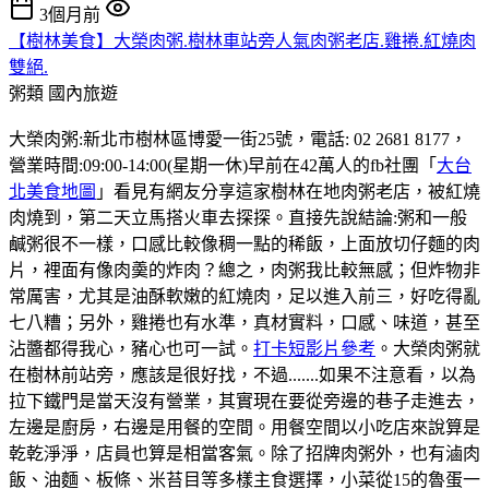
3個月前
【樹林美食】大榮肉粥.樹林車站旁人氣肉粥老店.雞捲.紅燒肉
雙絕.
粥類
國內旅遊
大榮肉粥:新北市樹林區博愛一街25號，電話: 02 2681 8177，
營業時間:09:00-14:00(星期一休)早前在42萬人的fb社團「
大台
北美食地圖
」看見有網友分享這家樹林在地肉粥老店，被紅燒
肉燒到，第二天立馬搭火車去探探。直接先說結論:粥和一般
鹹粥很不一樣，口感比較像稠一點的稀飯，上面放切仔麵的肉
片，裡面有像肉羮的炸肉？總之，肉粥我比較無感；但炸物非
常厲害，尤其是油酥軟嫩的紅燒肉，足以進入前三，好吃得亂
七八糟；另外，雞捲也有水準，真材實料，口感、味道，甚至
沾醬都得我心，豬心也可一試。
打卡短影片參考
。大榮肉粥就
在樹林前站旁，應該是很好找，不過.......如果不注意看，以為
拉下鐵門是當天沒有營業，其實現在要從旁邊的巷子走進去，
左邊是廚房，右邊是用餐的空間。用餐空間以小吃店來說算是
乾乾淨淨，店員也算是相當客氣。除了招牌肉粥外，也有滷肉
飯、油麵、板條、米苔目等多樣主食選擇，小菜從15的魯蛋一