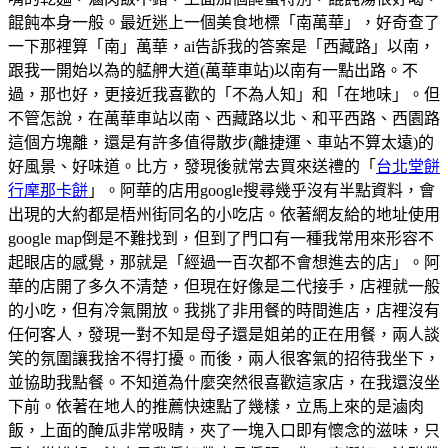
餛飩本身一般。最近迷上一個美食地標「南萬華」，好奇查了
一下那裡算「南」萬華，ai告訴我的答案是「西藏路」以南，
跟我一開始以為的艋舺大道(萬華車站)以南有一點出路。不
過，那也好，更接近我喜歡的「不為人知」和「在地味」。但
不管怎說，在萬華車站以南、西藏路以北、和平西路、西園路
這個方塊離，還是有許多值得散步(離捷運、車站不算太遠)的
好風景、好味道。比方，發現後就常去買來送禮的「
台北堂餅
行摩那卡餅
」。阿華的店用google搜尋幾乎沒有半點資料，會
出現的大約都是梧州街同名的小吃店。依著網友給的地址使用
google map倒是不難找到，但到了門口有一種我常用來形容不
起眼店的感覺，那就是「經過一百次都不會想進去的店」。阿
華的店開了多久不清楚，但現在好像是二代接手，店裡就一般
的小吃，但有冷氣開放。我挑了非用餐的時間進店，店裡沒有
任何客人，發現一對不知是母子還是姐弟的正在用餐，兩人談
笑的氛圍讓我捨不得打擾。而後，兩人很客氣的招待我坐下，
並協助我點餐。不知道為什麼突然很喜歡這家店，在我還沒坐
下前。依著在地人的推薦快速點了幾樣，立馬上來的是滷肉
飯，上面的醃瓜非常吸睛，夾了一塊入口即有懷念的滋味，只