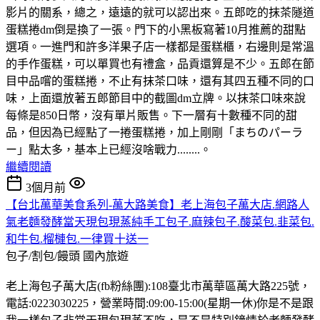
影片的關系，總之，遠遠的就可以認出來。五郎吃的抹茶隧道
蛋糕捲dm倒是換了一張。門下的小黑板寫著10月推薦的甜點
選項。一進門和許多洋果子店一樣都是蛋糕櫃，右邊則是常溫
的手作蛋糕，可以單買也有禮盒，品貢還算是不少。五郎在節
目中品嚐的蛋糕捲，不止有抹茶口味，還有其四五種不同的口
味，上面還放著五郎節目中的截圖dm立牌。以抹茶口味來說
每條是850日幣，沒有單片販售。下一層有十數種不同的甜
品，但因為已經點了一捲蛋糕捲，加上剛剛「まちのパーラ
ー」點太多，基本上已經沒啥戰力........。
繼續閱讀
3個月前
【台北萬華美食系列-萬大路美食】老上海包子萬大店.網路人
氣老麵發酵當天現包現蒸純手工包子.麻辣包子.酸菜包.韭菜包.
和牛包.榴槤包.一律買十送一
包子/割包/饅頭
國內旅遊
老上海包子萬大店(fb粉絲團):108臺北市萬華區萬大路225號，
電話:0223030225，營業時間:09:00-15:00(星期一休)你是不是跟