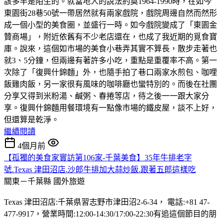
該多半是陌生的。就當地人的說法約莫1964-1990時，在如今
東園街28巷50號一帶居然就有兩家戲院，戲院周邊自然而然形
成一個小型的美食圈，並盛行一時。如今戲院變成了「東園金
贊商場」，附近依舊有不少老店還在，也成了我近期的覓食寶
庫。說來，這個如市場的美食小巷弄其實不算長，散步走著也
就3、5分鐘，但兩邊有著許多小吃，重點是重覆率不高。第一
次除了「復興什錦麵」外，也隨手拍了巷口兩家水煎包、咖哩
飯雞肉飯，另一家很有風味的咖啡廳也蠻特別的。而後在社團
分享又得到米粉湯、鹹粥、春捲等店，待之後一一跟大家分
享。復興什錦麵用餐環境有一點像市場的鐵皮屋，談不上好，
但還算是乾淨。
繼續閱讀
4個月前
【孤獨的美食家實訪第106家-千葉美食】35年牛排老字
號.Texas 津田沼店.沙郎牛排加大蒜炒飯.跟著五郎這樣吃
關東－千葉縣
國外旅遊
Texas 津田沼店:千葉県習志野市津田沼2-6-34， 電話:+81 47-
477-9917，營業時間:12:00-14:30/17:00-22:30有追這個節目的朋