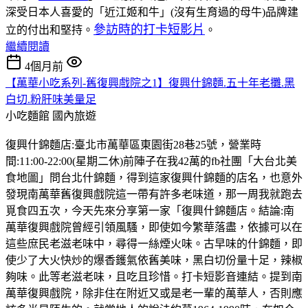
深受日本人喜愛的「近江姬和牛」(沒有生育過的母牛)品牌建
參訪時的打卡短影片
立的付出和堅持。
。
繼續閱讀
4個月前
【萬華小吃系列-舊復興戲院之1】復興什錦麵.五十年老攤.黑
白切.粉肝味美量足
小吃麵館
國內旅遊
復興什錦麵店:臺北市萬華區東園街28巷25號，營業時
間:11:00-22:00(星期二休)前陣子在我42萬的fb社團「大台北美
食地圖」問台北什錦麵，得到這家復興什錦麵的店名，也意外
發現南萬華舊復興戲院這一帶有許多老味道，那一周我就跑去
覓食四五次，今天先來分享第一家「復興什錦麵店。結論:南
萬華復興戲院曾經引領風騷，即使如今繁華落盡，依據可以在
這些庶民老滋老味中，尋得一絲煙火味。古早味的什錦麵，即
使少了大火快炒的爆香鑊氣依舊美味，黑白切份量十足，辣椒
夠味。此等老滋老味，且吃且珍惜。打卡短影音連結。提到南
萬華復興戲院，除非住在附近又或是老一輩的萬華人，否則應