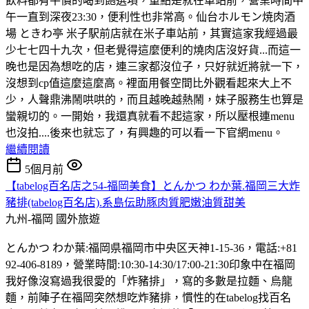
飲料都有平價的喝到飽選項，重點是就在車站前，營業時間中
午一直到深夜23:30，便利性也非常高。仙台ホルモン焼肉酒
場 ときわ亭 米子駅前店就在米子車站前，其實這家我經過最
少七七四十九次，但老覺得這麼便利的燒肉店沒好貨...而這一
晚也是因為想吃的店，連三家都沒位子，只好就近將就一下，
沒想到cp值這麼這麼高。裡面用餐空間比外觀看起來大上不
少，人聲鼎沸鬧哄哄的，而且越晚越熱鬧，妹子服務生也算是
蠻親切的。一開始，我還真就看不起這家，所以壓根連menu
也沒拍....後來也就忘了，有興趣的可以看一下官網menu。
繼續閱讀
5個月前
【tabelog百名店之54-福岡美食】とんかつ わか葉.福岡三大炸
豬排(tabelog百名店).系島伝助豚肉質肥嫩油質甜美
九州-福岡
國外旅遊
とんかつ わか葉:福岡県福岡市中央区天神1-15-36，電話:+81
92-406-8189，營業時間:10:30-14:30/17:00-21:30印象中在福岡
我好像沒寫過我很愛的「炸豬排」，寫的多數是拉麵、烏龍
麵，前陣子在福岡突然想吃炸豬排，慣性的在tabelog找百名