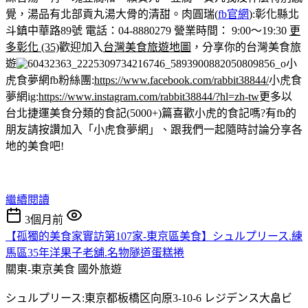
覺，湯品有北部貢丸湯大骨的清甜。
肉圓瑞(
fb官網
):彰化縣北
斗鎮中華路89號 電話：04-8880279 營業時間： 9:00～19:30
更
多彰化 (35)
歡迎加入
台灣美食旅遊地圖
，分享你的台灣美食旅
遊
小
虎食夢網fb粉絲團:
https://www.facebook.com/rabbit38844/
小虎食
夢網ig:
https://www.instagram.com/rabbit38844/?hl=zh-tw
更多以
台北捷運美食分類的食記(5000+)篇
喜歡小虎的食記嗎?有fb的
朋友請按讚加入「小虎食夢網」、跟我們一起隨時討論分享各
地的美食吧!
繼續閱讀
3個月前
【孤獨的美食家實訪第107家-東京區美食】シュルプリース.練
馬區35年洋果子老舖.名物隧道蛋糕捲
關東-東京美食
國外旅遊
シュルプリース:東京都板橋区向原3-10-6 レジデンス大畠ビ