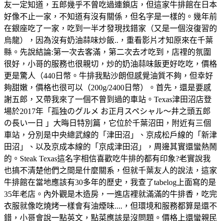
友一定知道，五郎幾乎不曾吃過連鎖店，但這家牛排館在日本
好像不止一家，不知道有沒有關係，但名字是一樣的。幾年前
在銀座吃了一家，吃到一半才發現找錯家（又是一個沒復習的
烏龍），因為沒有奶油蒜味炒飯..，重看影片才知原來在千葉
縣。先說結論:第一次去客滿，第二次去才吃到，店𥚃的氛圍
很好，小哥的服務也很親切，炒的奶油蒜味飯更好吃吃，價格
更是驚人（440日幣。牛排我點沙朗但感覺油質不夠，但幸好
夠甜嫩，價格也很可以（200g/2400日幣）。首先，還是要感
謝五郎，又帶我來了一個不曾到過的車站。Texas津田沼店登
場於2017年「孤独のグルメ お正月スペシャル～井之頭五郎
の長い一日 」大晦日特別篇，它位於千葉沼田，附近有三個
車站，分別是中央總武線的「津田沼」、京成松戶線的「新津
田沼」、以及京成本線的「京成津田沼」，周邊其實還蠻熱鬧
的。Steak Texas這名字相信喜歡吃牛排的都有印象?老實說我
也搞不清楚他們之間是什麼關系，但就千葉友人的說法，這家
牛排館在當地應該有30多年的歷史，我查了tabelog上面寫的是
35年老店。內外觀是木造房，一進店裡就滿滿的牛排香，吃完
衣服就像吃燒烤一樣會有油煙味....，但環境和服務都算是還不
錯，小哥會說一點英文，點菜應該是沒問題。價格上還蠻親民