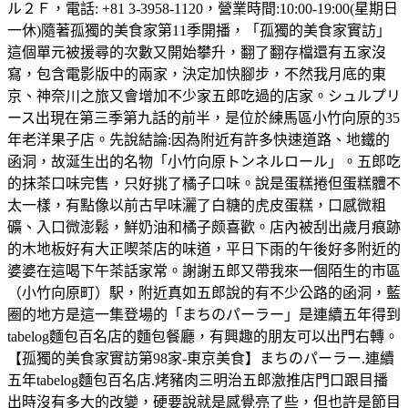
ル２Ｆ，電話: +81 3-3958-1120，營業時間:10:00-19:00(星期日
一休)隨著孤獨的美食家第11季開播，「孤獨的美食家實訪」
這個單元被援尋的次數又開始攀升，翻了翻存檔還有五家沒
寫，包含電影版中的兩家，決定加快腳步，不然我月底的東
京、神奈川之旅又會增加不少家五郎吃過的店家。シュルプリ
ース出現在第三季第九話的前半，是位於練馬區小竹向原的35
年老洋果子店。先說結論:因為附近有許多快速道路、地鐵的
函洞，故涎生出的名物「小竹向原トンネルロール」。五郎吃
的抹茶口味完售，只好挑了橘子口味。說是蛋糕捲但蛋糕體不
太一樣，有點像以前古早味灑了白糖的虎皮蛋糕，口感微粗
礦、入口微澎鬆，鮮奶油和橘子颇喜歡。店內被刮出歲月痕跡
的木地板好有大正喫茶店的味道，平日下雨的午後好多附近的
婆婆在這喝下午茶話家常。謝謝五郎又帶我來一個陌生的市區
（小竹向原町）駅，附近真如五郎說的有不少公路的函洞，藍
圈的地方是這一集登場的「まちのパーラー」是連續五年得到
tabelog麵包百名店的麵包餐廳，有興趣的朋友可以出門右轉。
【孤獨的美食家實訪第98家-東京美食】まちのパーラー.連續
五年tabelog麵包百名店.烤豬肉三明治五郎激推店門口跟目播
出時沒有多大的改變，硬要說就是感覺亮了些，但也許是節目