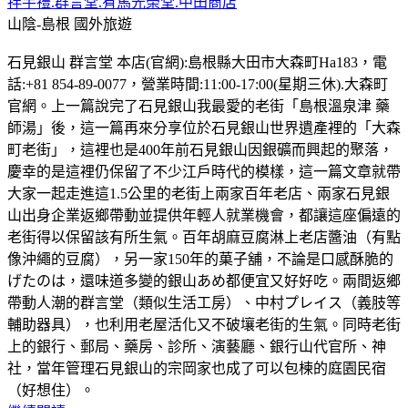
拌手禮.群言堂.有馬光榮堂.中田商店
山陰-島根
國外旅遊
石見銀山 群言堂 本店(官網):島根縣大田市大森町Ha183，電
話:+81 854-89-0077，營業時間:11:00-17:00(星期三休).大森町
官網。上一篇說完了石見銀山我最愛的老街「島根溫泉津 藥
師湯」後，這一篇再來分享位於石見銀山世界遺產裡的「大森
町老街」，這裡也是400年前石見銀山因銀礦而興起的聚落，
慶幸的是這裡仍保留了不少江戶時代的模樣，這一篇文章就帶
大家一起走進這1.5公里的老街上兩家百年老店、兩家石見銀
山出身企業返鄉帶動並提供年輕人就業機會，都讓這座偏遠的
老街得以保留該有所生氣。百年胡麻豆腐淋上老店醬油（有點
像沖繩的豆腐），另一家150年的菓子舖，不論是口感酥脆的
げたのは，還味道多變的銀山あめ都便宜又好好吃。兩間返鄉
帶動人潮的群言堂（類似生活工房）、中村プレイス（義肢等
輔助器具），也利用老屋活化又不破壤老街的生氣。同時老街
上的銀行、郵局、藥房、診所、演藝廳、銀行山代官所、神
社，當年管理石見銀山的宗岡家也成了可以包楝的庭園民宿
（好想住）。