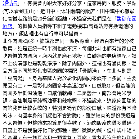
酒店
」，有機會再跟大家好好分享，這家房間、服務、景點
(可以看到玉山)，近田中、北斗兩鎮的飯店。田中鎮中心離彰
化高鐵走路約是20分鐘的距離，不過當天我們是在「
馥御花園
酒店
」的櫃檯人員指導下租了電動機車(高鐵站旁有換電池的
地方)，飯店裡也有自行車可以借寄。
北斗肉圓x眾多，據說都是同一派系源流，經過百來年的分枝
散葉，誰是正統一時半刻也說不清，每個北斗也都有幾家自己
吃習慣的肉圓店。
店內就是磨石地板、白磚牆的老店標配，談
不上裝潢卻也是乾乾淨淨。
除了肉圓外，這裡也有滷肉飯，湯
品方面不同於彰化市區肉圓的標配「骨髓湯」，在北斗則是
「豆腐湯」。
身為基隆人對於彰化肉圓向來談不上多愛，主要
原因有二，一是彰化肉圓多半高溫油炸，口感脆Q，但基隆的
肉圓多半低溫油泡，口感偏軟綿。二是醬汁，南部會用米漿
調，基隆則是單純醬油膏和辣椒醬。不過說來，這家肉圓瑞的
肉餡我是比較喜歡的，特別是筍竹的部份口感、味道都有基隆
的味，肉圓本身的口感也不會對脆Q，雖然絞肉的部份我還是
不太習慣，但整體來說算是很喜歡了。
滷肉飯瘦肉偏多偏碎，
口感上不是我偏好化口的那種，醬汁微微的鹹，但中規中矩。
綜合湯，有一塊豆腐和一顆貢丸，豆腐、貢丸我沒什麼特別感