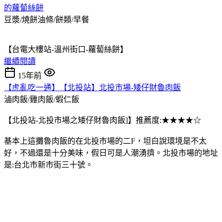
的蘿蔔絲餅
豆漿/燒餅油條/餅類/早餐
【台電大樓站-溫州街口-蘿蔔絲餅】
繼續閱讀
15年前
【虎亂吃一通】【北投站】北投市場-矮仔財魯肉飯
滷肉飯/雞肉飯/蝦仁飯
【北投站-北投市場之矮仔財魯肉飯]】推薦度:★★★★☆
基本上這攤魯肉飯的在北投市場的二F，坦白說環境是不太
好，不過還是十分美味，假日可是人潮湧擠。北投市場的地址
是:台北市新市街三十號。