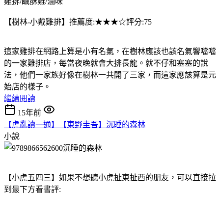
雞排/鹹酥雞/滷味
【樹林-小戴雞排】推薦度:★★★☆評分:75
這家雞排在網路上算是小有名氣，在樹林應該也該名氣響噹噹
的一家雞排店，每當夜晚就會大排長龍。就不仔和塞塞的說
法，他們一家族好像在樹林一共開了三家，而這家應該算是元
始店的樣子。
繼續閱讀
15年前
【虎亂讀一通】【東野圭吾】沉睡的森林
小說
【小虎五四三】如果不想聽小虎扯東扯西的朋友，可以直接拉
到最下方看書評: