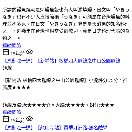
所謂的鰻魚燒就是烤鰻魚飯也有人叫浦燒鰻，日文叫「やきう
なぎ」也有不少人直接簡稱「うなぎ」可能是在台灣鰻魚的料
理並不多見。在日文「やきうなぎ」算是夏天消暑的知名料理
之一，近幾年在台灣也相當受到歡迎，算是日式料理代表的食
物之一。
繼續閱讀
15年前
【虎亂吃一通】【新埔站】板橋四大麵線之中山公園麵線
麵線
【新埔站-板橋四大麵線之中山公園麵線】小虎評分:75分。推
薦度★★★★
麵線及湯頭:★★★★☆。大腸:★★★★。蚵仔:★★★
繼續閱讀
15年前
【虎亂吃一通】【龍山寺站】萬華汀洲路-無名鹼粥