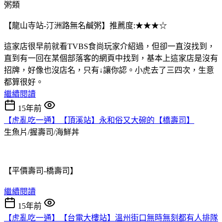
粥類
【龍山寺站-汀洲路無名鹹粥】推薦度:★★★☆
這家店很早前就看TVBS食尚玩家介紹過，但卻一直沒找到，
直到有一回在某個部落客的網頁中找到，基本上這家店是沒有
招牌，好像也沒店名，只有↓讓你認。小虎去了三四次，生意
都算很好。
繼續閱讀
15年前
【虎亂吃一通】【頂溪站】永和俗又大碗的【橋壽司】
生魚片/握壽司/海鮮丼
【平價壽司-橋壽司】
繼續閱讀
15年前
【虎亂吃一通】【台電大樓站】溫州街口無時無刻都有人排隊