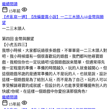
繼續閱讀
15年前
【虎亂寫一通】【改編靈異小說】一二三木頭人(4)金幣與願
望
一二三木頭人
第四回 金幣與願望
【小虎五四三】
我想小時候，大家都玩過很多遊戲，不單單是一二三木頭人對
吧，我小時候還有一個很喜歡玩的遊戲，我們都叫他尋寶遊
戲，我相信你也一定玩過吧?這個遊戲說來簡單，但通常得先
做一定程度的準備，準備的時間越久，玩的人就會越開心。但
這個遊戲吊詭的是通常準備的人不是玩的人，也就是說，設計
這樣一個遊戲是為了給別人玩，而不是為了自己。玩的人可以
享受解謎尋寶的成就感，但設計的人也能享受那種擺佈別人的
快感?你呢，在這樣一個遊戲中你愛扮演那個角色?
繼續閱讀
15年前