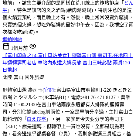
地前」，該集主要介紹的是同樣在荒川線上的炸豬排店「
どん
平
」，特色是該店的炎之酒鍋(豬肉涮涮鍋)，特別注意的是這
個火鍋要預約，而且晚上才有。然後，晚上常常沒賣炸豬排，
只賣這個火鍋，想吃炸豬排的最好中午去。因為，我撲空了兩
次都沒吃到(泣)。
繼續閱讀
1個月前
【富山印象之14-富山車站美食】廻轉富山灣 壽司玉.在地四十
年迴轉壽司老店.車站內永遠大排長龍.富山三味必點.兩貫120
日幣起
北陸-富山
國外旅遊
廻轉富山灣 壽司玉(
官網
):富山県富山市明輪町1-220 きときと
市場 とやマルシェ(JR車站B1)，電話:+81 76-471-8127，營業
時間:11:00-21:00在富山車站兩家永遠都有人排隊的迴轉壽
司，分別佔據tabelog前兩位，一家是早前分享過，主打富山白
蝦料理的「
白えび亭
」，另一家就是今天要分享的壽司玉
（3.61)。說是迴𨍭，但轉帶上一貫也沒有，全都是現點現
做，看旁邊幾乎都桌套餐（7貫），我則多數選三貫組合，基