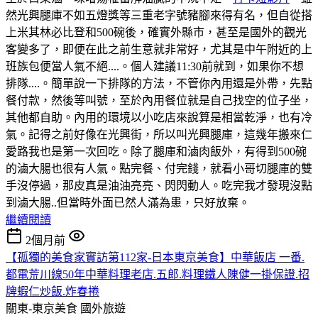
然光興腿庫不如五燈獎等三重老字號豬腳來得有名，但自從搭
上米其林必比登和500碗後，確實外縣市，甚至是國外的觀光
客變多了，即便在此之前生意就非常好，尤其是中午附近的上
班族包便當人氣不絕....。個人建議11:30前就到，如果你不想
排隊....。簡單說一下排隊的方法，不管你內用還是外帶，先點
餐付款，然後等叫號，至於內用餐位就是自己找空的位子坐，
其他都自助。內用的環境以小吃店來說算是相當乾淨，也有冷
氣。記得之前好像在光興街，所以叫光興腿庫，這幾年搬來仁
愛路我也是第一次回吃。除了腿庫和滷肉飯外，有得到500碗
的滷大腸也很有人氣。點完餐、付完錢，就看小哥切腿庫的雙
手沒停過，那皮真是油油亮亮、閃閃動人。吃完我才發現沒點
到滷大腸..但當時外面已然人滿為患，只好放棄。
繼續閱讀
2個月前
【孤獨的美食家實訪第112家-日本東京美食】中華飯店 一番.
都電荒川線50年中華料理老店.五郎.料理鐵人陳健一掛保證.招
牌蝦仁炒飯.炸春捲
關東-東京美食
國外旅遊