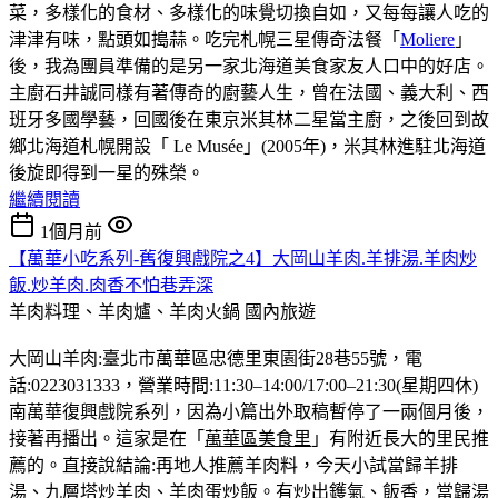
菜，多樣化的食材、多樣化的味覺切換自如，又每每讓人吃的
津津有味，點頭如搗蒜。吃完札幌三星傳奇法餐「
Moliere
」
後，我為團員準備的是另一家北海道美食家友人口中的好店。
主廚石井誠同樣有著傳奇的廚藝人生，曾在法國、義大利、西
班牙多國學藝，回國後在東京米其林二星當主廚，之後回到故
鄉北海道札幌開設「 Le Musée」(2005年)，米其林進駐北海道
後旋即得到一星的殊榮。
繼續閱讀
1個月前
【萬華小吃系列-舊復興戲院之4】大岡山羊肉.羊排湯.羊肉炒
飯.炒羊肉.肉香不怕巷弄深
羊肉料理、羊肉爐、羊肉火鍋
國內旅遊
大岡山羊肉:臺北市萬華區忠德里東園街28巷55號，電
話:0223031333，營業時間:11:30–14:00/17:00–21:30(星期四休)
南萬華復興戲院系列，因為小篇出外取稿暫停了一兩個月後，
接著再播出。這家是在「
萬華區美食里
」有附近長大的里民推
薦的。直接說結論:再地人推薦羊肉料，今天小試當歸羊排
湯、九層塔炒羊肉、羊肉蛋炒飯。有炒出鑊氣、飯香，當歸湯