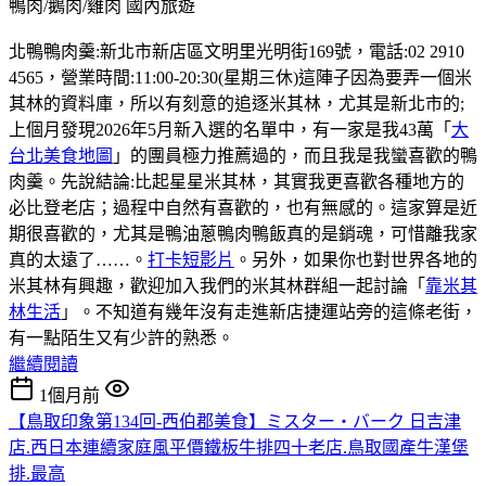
鴨肉/鵝肉/雞肉
國內旅遊
北鴨鴨肉羹:新北市新店區文明里光明街169號，電話:02 2910
4565，營業時間:11:00-20:30(星期三休)這陣子因為要弄一個米
其林的資料庫，所以有刻意的追逐米其林，尤其是新北市的;
上個月發現2026年5月新入選的名單中，有一家是我43萬「
大
台北美食地圖
」的團員極力推薦過的，而且我是我蠻喜歡的鴨
肉羹。先說結論:比起星星米其林，其實我更喜歡各種地方的
必比登老店；過程中自然有喜歡的，也有無感的。這家算是近
期很喜歡的，尤其是鴨油蔥鴨肉鴨飯真的是銷魂，可惜離我家
真的太遠了……。
打卡短影片
。另外，如果你也對世界各地的
米其林有興趣，歡迎加入我們的米其林群組一起討論「
靠米其
林生活
」。不知道有幾年沒有走進新店捷運站旁的這條老街，
有一點陌生又有少許的熟悉。
繼續閱讀
1個月前
【鳥取印象第134回-西伯郡美食】ミスター・バーク 日吉津
店.西日本連續家庭風平價鐵板牛排四十老店.鳥取國產牛漢堡
排.最高