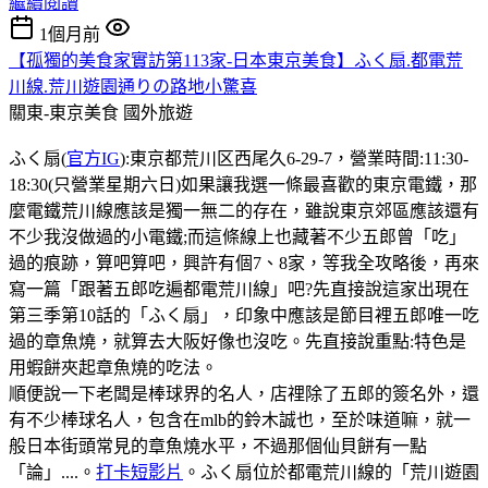
繼續閱讀
1個月前
【孤獨的美食家實訪第113家-日本東京美食】ふく扇.都電荒
川線.荒川遊園通りの路地小驚喜
關東-東京美食
國外旅遊
ふく扇(
官方IG
):東京都荒川区西尾久6-29-7，營業時間:11:30-
18:30(只營業星期六日)如果讓我選一條最喜歡的東京電鐵，那
麼電鐵荒川線應該是獨一無二的存在，雖說東京郊區應該還有
不少我沒做過的小電鐵;而這條線上也藏著不少五郎曾「吃」
過的痕跡，算吧算吧，興許有個7、8家，等我全攻略後，再來
寫一篇「跟著五郎吃遍都電荒川線」吧?先直接說這家出現在
第三季第10話的「ふく扇」，印象中應該是節目裡五郎唯一吃
過的章魚燒，就算去大阪好像也沒吃。先直接說重點:特色是
用蝦餅夾起章魚燒的吃法。
順便說一下老闆是棒球界的名人，店𥚃除了五郎的簽名外，還
有不少棒球名人，包含在mlb的鈴木誠也，至於味道嘛，就一
般日本街頭常見的章魚燒水平，不過那個仙貝餅有一點
「論」....。
打卡短影片
。ふく扇位於都電荒川線的「荒川遊園