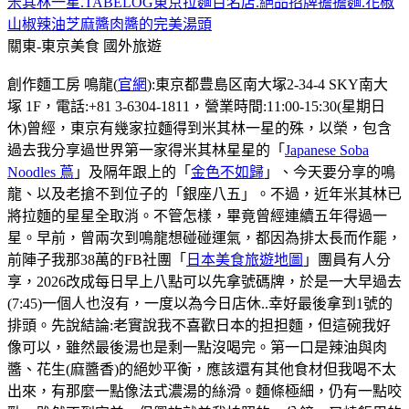
米其林一星.TABELOG東京拉麵百名店.絕品招牌擔擔麵.花椒
山椒辣油芝麻醬肉醬的完美湯頭
關東-東京美食
國外旅遊
創作麵工房 鳴龍(
官網
):東京都豊島区南大塚2-34-4 SKY南大
塚 1F，電話:+81 3-6304-1811，營業時間:11:00-15:30(星期日
休)曾經，東京有幾家拉麵得到米其林一星的殊，以榮，包含
過去我分享過世界第一家得米其林星星的「
Japanese Soba
Noodles 蔦
」及隔年跟上的「
金色不如歸
」、今天要分享的鳴
龍、以及老搶不到位子的「銀座八五」。不過，近年米其林已
將拉麵的星星全取消。不管怎樣，畢竟曾經連續五年得過一
星。早前，曾兩次到鳴龍想碰碰運氣，都因為排太長而作罷，
前陣子我那38萬的FB社團「
日本美食旅遊地圖
」團員有人分
享，2026改成每日早上八點可以先拿號碼牌，於是一大早過去
(7:45)一個人也沒有，一度以為今日店休..幸好最後拿到1號的
排頭。先說結論:老實說我不喜歡日本的担担麵，但這碗我好
像可以，雖然最後湯也是剩一點沒喝完。第一口是辣油與肉
醬、花生(麻醬香)的絕妙平衡，應該還有其他食材但我喝不太
出來，有那麼一點像法式濃湯的絲滑。麵條極細，仍有一點咬