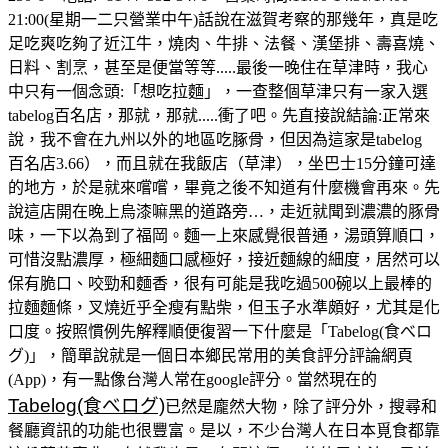
21:00(星期一二只營業中午)話說在滋賀考察的那幾年，真是吃
足吃爽吃夠了近江牛，燒肉、牛排、法餐、漢堡排、壽喜燒、
日料、割烹，甚至是便當等等.....最後一晚住在草津時，我心
中只有一個念頭:「想吃拉麵」，一查整個草津只有一家入選
tabelog百名店，那就，那就.....衝了吧。先直接說結論:正常來
說，我不會在九州以外的地區吃䐁骨，但因為這家是tabelog
百名店3.66），而且就在我飯店（草津），坐巴士15分鐘可達
的地方，於是就來嚐嚐，畢竟之後不知道有什麼機會再來。先
說這店開在晚上烏漆嘛黑的道路旁…，走近就聞到濃濃的豚骨
味，一下以為到了福岡。麵一上來感覺很普通，湯頭算順口，
可惜沒點濃厚，極細麵口感極好，接近麵線的細度，居然可以
保有脆口、咬勁和麵香，很有可能是我吃過500碗以上最棒的
拉麵麵條，叉燒近乎全瘦有點柴，但玉子水準頗好，尤其是化
口度。按照慣例先解釋順便復習一下什麼是「Tabelog(食べロ
グ)」，簡單說就是一個日本鄉民常用的美食評分評論網頁
(App)，有一點像台灣人常在google評分。當然現在的
Tabelog(食べログ)
已然是龐然大物，除了評分外，搜尋和
餐廳資訊的功能也很豐富。是以，不少台灣人在日本覓食都靠