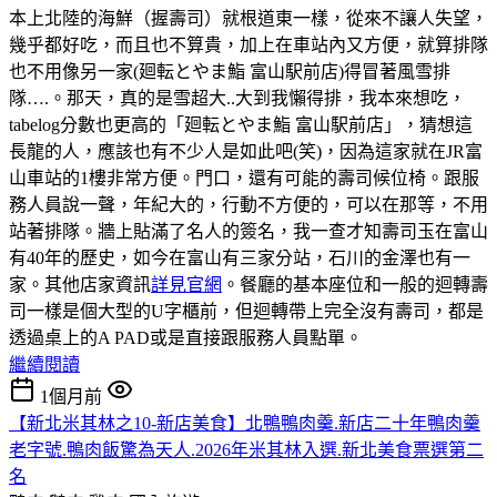
本上北陸的海鮮（握壽司）就根道東一樣，從來不讓人失望，
幾乎都好吃，而且也不算貴，加上在車站內又方便，就算排隊
也不用像另一家(廻転とやま鮨 富山駅前店)得冒著風雪排
隊….。那天，真的是雪超大..大到我懶得排，我本來想吃，
tabelog分數也更高的「廻転とやま鮨 富山駅前店」，猜想這
長龍的人，應該也有不少人是如此吧(笑)，因為這家就在JR富
山車站的1樓非常方便。門口，還有可能的壽司候位椅。跟服
務人員說一聲，年紀大的，行動不方便的，可以在那等，不用
站著排隊。牆上貼滿了名人的簽名，我一查才知壽司玉在富山
有40年的歷史，如今在富山有三家分站，石川的金澤也有一
家。其他店家資訊
詳見官網
。餐廳的基本座位和一般的迴轉壽
司一樣是個大型的U字櫃前，但迴轉帶上完全沒有壽司，都是
透過桌上的A PAD或是直接跟服務人員點單。
繼續閱讀
1個月前
【新北米其林之10-新店美食】北鴨鴨肉羹.新店二十年鴨肉羹
老字號.鴨肉飯驚為天人.2026年米其林入選.新北美食票選第二
名