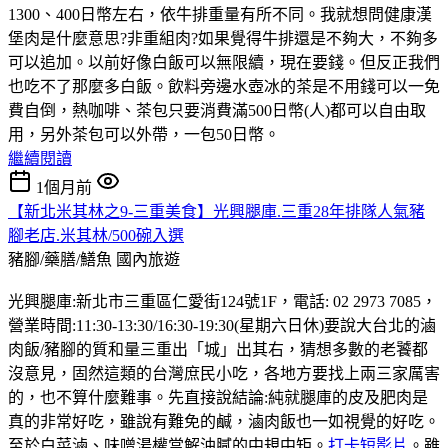
1300、400日幣左右，依牛排重量有所不同。我就想問健康漢
堡肉是什麼意思?非重組肉?如果覺得牛排還是不夠大，不夠多
可以追加。以前好像白飯可以無限續，現在要錢。但反正我們
也吃不了那麼多白飯。飲料旁邊水壺冰的茶是不用錢可以一免
費自倒，熱咖啡、茶包只要消費滿500日幣(人)都可以自由取
用，另外茶包可以外帶，一包50日幣。
繼續閱讀
1個月前
【新北米其林之9-三重美食】光興腿庫.三重28年排隊人氣豬
腳老店.米其林/500碗入選
豬腳/藥膳/鱔魚
國內旅遊
光興腿庫:新北市三重區仁愛街124號1F，電話: 02 2973 7085，
營業時間:11:30-13:30/16:30-19:30(星期六日休)要說大台北的滷
肉飯/豬腳的質和量三重出「城」出其右，猜想多數的老饕都
沒意見，固然這類的台灣庶民小吃，各地方要找上兩三家厲害
的，也不算什麼難事。先直接說結論:純就腿庫的皮及肥肉是
真的非常好吃，雖說有難免的鹹，滷肉飯也一如視覺的好吃。
至於白菜滷、味噌湯權當解油膩的中規中矩。
打卡短影片
。雖