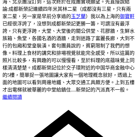
海、北京團沒訂到，這次終於在成團實現願望。先直接說結
論:成都新榮記連續四年米其林二星（成都沒有三星，只有兩
家二星，另一家是早前分享過的
玉芝蘭
）我以為上海的
御寶軒
已經很浮誇了，沒想到成都新榮記更勝一籌，可謂沒有最浮
誇，只有更浮跨，大堂、大堂後的關公供堂、花膠牆，生鮮水
族箱、魚堂，各國名酒的酒牆，走到迷路了富麗長廊，大到不
行的包廂和堂皇裝潢。套句團員說的，貧窮限制了我們的想
像。料理上食材的講究和排場視覺就能完全感受，所以這篇的
照片比較多，有興趣的可以慢慢看，至於料理的底蕴味覺上同
樣清清楚楚。
成都新榮記位於交子環附近的中国华商金融中心
的5樓，簡單捉一張地圖讓大家有一個地理概念就好，透過上
面的地圖可以看到周邊地鐵、大眾交通工具頗方便。
上到五樓
才出電梯就被華麗的中堂給鎮住....新榮記的汽派真不一般。
繼續閱讀