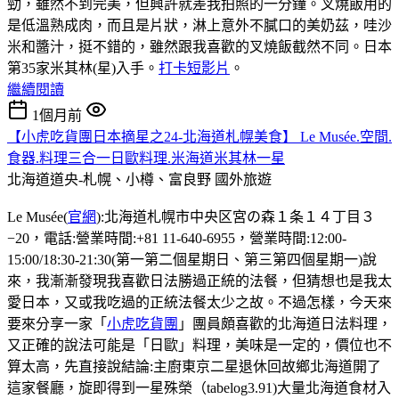
勁，雖然不到完美，但興許就差我拍照的一分鐘。叉燒飯用的
是低溫熟成肉，而且是片狀，淋上意外不膩口的美奶茲，哇沙
米和醬汁，挺不錯的，雖然跟我喜歡的叉燒飯截然不同。日本
第35家米其林(星)入手。
打卡短影片
。
繼續閱讀
1個月前
【小虎吃貨團日本摘星之24-北海道札幌美食】 Le Musée.空間.
食器.料理三合一日歐料理.米海道米其林一星
北海道道央-札幌、小樽、富良野
國外旅遊
Le Musée(
官網
):北海道札幌市中央区宮の森１条１４丁目３
−20，電話:營業時間:+81 11-640-6955，營業時間:12:00-
15:00/18:30-21:30(第一第二個星期日、第三第四個星期一)說
來，我漸漸發現我喜歡日法勝過正統的法餐，但猜想也是我太
愛日本，又或我吃過的正統法餐太少之故。不過怎樣，今天來
要來分享一家「
小虎吃貨團
」團員頗喜歡的北海道日法料理，
又正確的說法可能是「日歐」料理，美味是一定的，價位也不
算太高，先直接說結論:主廚東京二星退休回故鄉北海道開了
這家餐廳，旋即得到一星殊榮（tabelog3.91)大量北海道食材入