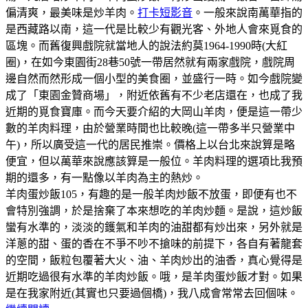
偏清爽，最美味是炒羊肉。
打卡短影音
。一般來說南萬華指的
是西藏路以南，這一代是比較少有觀光客、外地人會來覓食的
區塊。而舊復興戲院就當地人的說法約莫1964-1990時(大紅
圈)，在如今東園街28巷50號一帶居然就有兩家戲院，戲院周
邊自然而然形成一個小型的美食圈，並盛行一時。如今戲院變
成了「東園金贊商場」，附近依舊有不少老店還在，也成了我
近期的覓食寶庫。而今天要介紹的大岡山羊肉，便是這一帶少
數的羊肉料理，由於營業時間也比較晚(這一帶多半只營業中
午)，所以廣受這一代的居民推崇。價格上以台北來說算是略
便宜，但以萬華來說應該算是一般位。羊肉料理的選項比我預
期的還多，有一點像以羊肉為主的熱炒。
羊肉蛋炒飯105，有趣的是一般羊肉炒飯不放蛋，即便有也不
會特別強調，於是捨棄了本來想吃的羊肉炒麵。是說，這炒飯
蠻有水準的，淡淡的鑊氣和羊肉的油甜都有炒出來，另外就是
洋蔥的甜、蛋的香在不爭不吵不搶味的前提下，各自有著龍套
的空間，飯粒包覆著大火、油、羊肉炒出的油香，真心覺得是
近期吃過很有水準的羊肉炒飯。哦，是羊肉蛋炒飯才對。如果
是在我家附近(其實也只要過個橋)，我八成會常常去回個味。