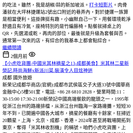
的吃法。雖然，我是胡椒/蒜的新加坡派。
打卡短影片
。肉骨
潘就在大坪林捷運站2號出口附近的巷弄內，對於捷運一族算
是相當便利。這掛牌挺有趣，小幽默自己一下。用餐環境乾淨
舒適且有冷氣，座椅特別的是竹編籐椅。點餐就掃桌上的
QR，先選湯或乾，再肉的部位，最後就是升級為套餐與否。
通常第一次來的店，有綜合的我基本上都會點綜合。
繼續閱讀
2個月前
【小虎吃貨團-中國米其林摘星之13-成都美食】米其林二星新
榮記.時尚海鮮x新派川菜.裝潢令人目炫神迷
成都
國外旅遊
新荣记成都华商店(官網):成都市武侯區交子大道33號中國華商
金融中心5樓501室，電話: +86 28 6810 2828，營業時間:11：
30-15:00 17:30-21:00
新榮記中國高端餐飲的龍頭之一，1995年
從浙江台州的路邊排檔，从浙江台州臨海一家路邊攤，短短30
年不到，已開遍中國各大城市，摘星的餐廳有十餘家，狂掃近
20顆星，上海、北京、成都、香港，2024年甚至將戰場開拓到
東京，奪得「米其林收割機」的稱號。咱們小虎吃貨團，上