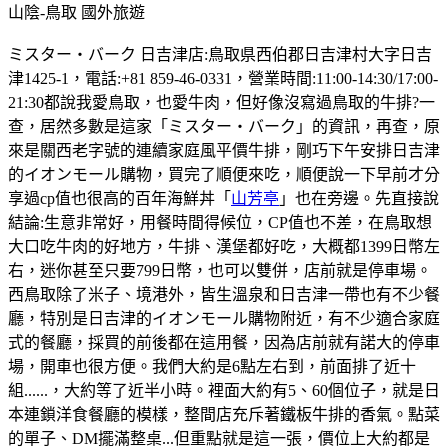
山陰-鳥取
國外旅遊
ミスター・バーク 日吉津店:鳥取県西伯郡日吉津村大字日吉
津1425-1，電話:+81 859-46-0331，營業時間:11:00-14:30/17:00-
21:30都說我愛鳥取，也愛牛肉，但好像沒寫過鳥取的牛排?一
查，居然多數是這家「ミスター・バーク」的資訊，再查，原
來是關西老字號的連續家庭風平價牛排，剛巧下午安排日吉津
的イオンモール購物，買完了順便來吃，順便說一下早前才分
享過cp值也很高的百年海鮮丼「
山芳亭
」也在旁邊。先直接說
結論:生意非常好，用餐時間得候位，CP值也不差，在鳥取想
大口吃牛肉的好地方，牛排、漢堡都好吃，大概都1399日幣左
右，迷你甚至只要799日幣，也可以雙併，店前就是停車場。
西鳥取除了米子、境港外，皆生溫泉和日吉津一帶也有不少餐
廳，特別是日吉津的イオンモール購物附近，有不少適合家庭
式的餐廳，採買的前後都在這用餐，因為店前就有諾大的停車
場，開車也很方便。我們大約是6點左右到，前面排了近十
組......，大約等了近半小時。裡面大約有5、60個位子，就是日
本連鎖洋食餐廳的模樣，整間店充斥著鐵板牛排的香氣。點菜
的單子、DM擺滿整桌...但重點就是這一張，價位上大約都是