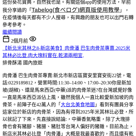
這份葵花寶典，自然我也是。有關這個app的使用方法，早前
Tabelog(食べログ)網頁版使用教學
我分享過的「
」，
在疫情後每天都有不少人搜尋，有興趣的朋友也可以出門右轉
參考參考。
繼續閱讀
2個月前
【新北米其林之8-新店美食】肉骨潘 巴生肉骨茶專賣.2025米
其林必比登.肉大塊料實在.乾湯兩相宜,
排骨酥湯
國內旅遊
肉骨潘 巴生肉骨茶專賣:新北市新店區寶安里寶安街22號，電
話:0229189812，營業時間:11:30–14:00、17:00–20:30你是新加
坡(胡椒)、還是馬來西亞(中藥)派的肉骨茶迷?在台灣感覺好像
一直是馬來西亞派佔上風，雖然我個人一直比較愛新加坡的肉
骨茶。前陣子在42萬人的「
大台北美食地圖
」看到有團員分享
這家位於新店的肉骨茶，因為有得到2025年米其林比必登，所
以就記了下來。先直接說結論:，中藥香氣略重，除了大塊排
骨也會有豬腳、豬腸、豬肚等台灣人偏好的豬雜。目前為止，
新店米其林必比登「肉骨潘」大概是我最喜歡的，而且還有乾