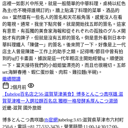
店裡一如影片中所見，就是一般簡單的中華料理，桌椅以紅色
為主(也不曉得誰規訂的)，牆上貼滿了料理的菜單、酒品的
dm，當然還有一些名人的簽名和天花板角落，感覺沒人在看
的電視。通常，我坐下點完餐，就是開始找五郎的簽名。這家
有意思，有孤獨的美食家海報和從それぞれの孤独のグルメ開
始才有的牌子，但就是沒有五郎的簽名。倒是意外看到日本中
華料理鐵人「陳健一」的簽名。後來問了一下，好像是上一代
店主人曾是陳建一工作上的助手之類。記得嗎?節目中曾有拍
到的ig打卡畫面，據說是這一代年輕店主開始經營ig。順便說
一下，當天接待我們的小姐姐蠻漂亮的，而且也很親切。五郎
set:海鮮春捲、蝦仁蛋炒飯、肉粽、雞拉麵(半碗)。
繼續閱讀
2個月前
【tabelog百名店之56-滋賀草津美食】博多とんこつ真咲雄.滋
賀草津唯一入選拉麵百名店.獨樹一格發酵系厚んこつ湯頭
近畿-滋賀
國外旅遊
博多とんこつ真咲雄(
fb官網
)tabelog:3.65:滋賀県草津市穴村町
250-6，電話:+81 77-532-3476，營業時間:11:00-14:30/17:00-