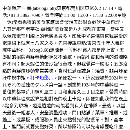
中華飯店 一番(tabelog3.68):東京都荒川区東尾久2-17-14，電
話:+81 3-3892-7090，營業時間:11:00–15:00、17:30–22:00(星期
一休)常看孤獨的美食家應該會發現五郎很喜歡吃中華料理，
尤其是那些老字號;孤獨的美食家近八九成都在東京，當中又
以像都電荒川線上的老城區最多，印象中光這條東京我最愛的
電車線上就有七八家之多。先直接說重點:東京五十年人氣排
隊中華料理（tabog3.68)連陳建一等料理鐵人都是座上賓。五
郎點的招牌海鮮春捲超酥又不油膩，內餡札實和台灣的滋潤略
有不同；超大蝦仁的蛋炒飯很台味，但我覺得一般般；五郎沒
點的海鮮燴炒麵非常美味，食材也滿滿誠意；燒賣、韭菜炒豬
肝中規中矩。
打卡短影片
。順便說一下，這家登場於2024年そ
れぞれの孤独のグルメ第一話。創業於1924年的中華料理 一
番位於都電荒川線町屋二丁目和東尾久三丁目之間。營業時間
以中華料理來說算是相對晚的晚上十點，即便如此我們在晚上
8點多到現場，還是遠遠的就能看到有人在排隊。最後，以當
天最後一組客人，安全滑壘成功。門口貼滿了菜單、推薦、或
牆上、或黑板、或服務人員出來點餐先的點餐單。對，基本
上，進門前就要先點好菜，所以排隊時可以先考慮要吃什麼。