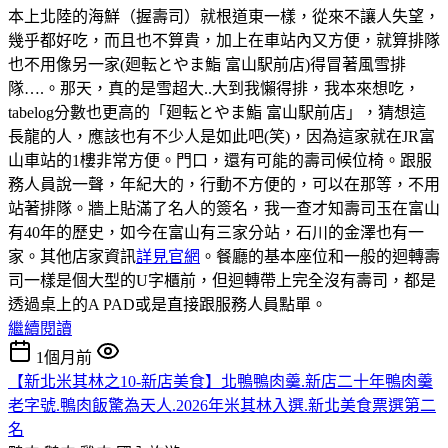
本上北陸的海鮮（握壽司）就根道東一樣，從來不讓人失望，
幾乎都好吃，而且也不算貴，加上在車站內又方便，就算排隊
也不用像另一家(廻転とやま鮨 富山駅前店)得冒著風雪排
隊….。那天，真的是雪超大..大到我懶得排，我本來想吃，
tabelog分數也更高的「廻転とやま鮨 富山駅前店」，猜想這
長龍的人，應該也有不少人是如此吧(笑)，因為這家就在JR富
山車站的1樓非常方便。門口，還有可能的壽司候位椅。跟服
務人員說一聲，年紀大的，行動不方便的，可以在那等，不用
站著排隊。牆上貼滿了名人的簽名，我一查才知壽司玉在富山
有40年的歷史，如今在富山有三家分站，石川的金澤也有一
家。其他店家資訊
詳見官網
。餐廳的基本座位和一般的迴轉壽
司一樣是個大型的U字櫃前，但迴轉帶上完全沒有壽司，都是
透過桌上的A PAD或是直接跟服務人員點單。
繼續閱讀
1個月前
【新北米其林之10-新店美食】北鴨鴨肉羹.新店二十年鴨肉羹
老字號.鴨肉飯驚為天人.2026年米其林入選.新北美食票選第二
名