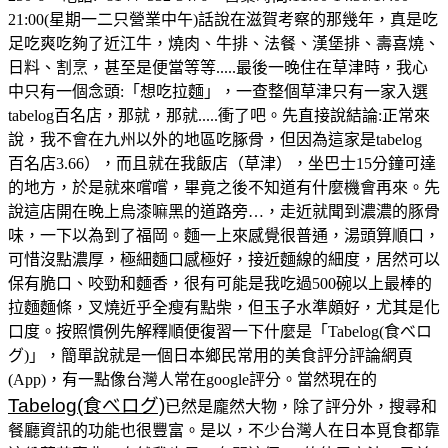
21:00(星期一二只營業中午)話說在滋賀考察的那幾年，真是吃
足吃爽吃夠了近江牛，燒肉、牛排、法餐、漢堡排、壽喜燒、
日料、割烹，甚至是便當等等.....最後一晚住在草津時，我心
中只有一個念頭:「想吃拉麵」，一查整個草津只有一家入選
tabelog百名店，那就，那就.....衝了吧。先直接說結論:正常來
說，我不會在九州以外的地區吃䐁骨，但因為這家是tabelog
百名店3.66），而且就在我飯店（草津），坐巴士15分鐘可達
的地方，於是就來嚐嚐，畢竟之後不知道有什麼機會再來。先
說這店開在晚上烏漆嘛黑的道路旁…，走近就聞到濃濃的豚骨
味，一下以為到了福岡。麵一上來感覺很普通，湯頭算順口，
可惜沒點濃厚，極細麵口感極好，接近麵線的細度，居然可以
保有脆口、咬勁和麵香，很有可能是我吃過500碗以上最棒的
拉麵麵條，叉燒近乎全瘦有點柴，但玉子水準頗好，尤其是化
口度。按照慣例先解釋順便復習一下什麼是「Tabelog(食べロ
グ)」，簡單說就是一個日本鄉民常用的美食評分評論網頁
(App)，有一點像台灣人常在google評分。當然現在的
Tabelog(食べログ)
已然是龐然大物，除了評分外，搜尋和
餐廳資訊的功能也很豐富。是以，不少台灣人在日本覓食都靠