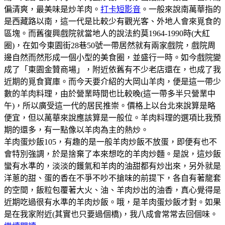
偏清爽，最美味是炒羊肉。
打卡短影音
。一般來說南萬華指的
是西藏路以南，這一代是比較少有觀光客、外地人會來覓食的
區塊。而舊復興戲院就當地人的說法約莫1964-1990時(大紅
圈)，在如今東園街28巷50號一帶居然就有兩家戲院，戲院周
邊自然而然形成一個小型的美食圈，並盛行一時。如今戲院變
成了「東園金贊商場」，附近依舊有不少老店還在，也成了我
近期的覓食寶庫。而今天要介紹的大岡山羊肉，便是這一帶少
數的羊肉料理，由於營業時間也比較晚(這一帶多半只營業中
午)，所以廣受這一代的居民推崇。價格上以台北來說算是略
便宜，但以萬華來說應該算是一般位。羊肉料理的選項比我預
期的還多，有一點像以羊肉為主的熱炒。
羊肉蛋炒飯105，有趣的是一般羊肉炒飯不放蛋，即便有也不
會特別強調，於是捨棄了本來想吃的羊肉炒麵。是說，這炒飯
蠻有水準的，淡淡的鑊氣和羊肉的油甜都有炒出來，另外就是
洋蔥的甜、蛋的香在不爭不吵不搶味的前提下，各自有著龍套
的空間，飯粒包覆著大火、油、羊肉炒出的油香，真心覺得是
近期吃過很有水準的羊肉炒飯。哦，是羊肉蛋炒飯才對。如果
是在我家附近(其實也只要過個橋)，我八成會常常去回個味。