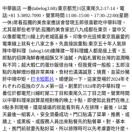
中華飯店 一番(tabelog3.68):東京都荒川区東尾久2-17-14，電
話:+81 3-3892-7090，營業時間:11:00–15:00、17:30–22:00(星期
一休)常看孤獨的美食家應該會發現五郎很喜歡吃中華料理，
尤其是那些老字號;孤獨的美食家近八九成都在東京，當中又
以像都電荒川線上的老城區最多，印象中光這條東京我最愛的
電車線上就有七八家之多。先直接說重點:東京五十年人氣排
隊中華料理（tabog3.68)連陳建一等料理鐵人都是座上賓。五
郎點的招牌海鮮春捲超酥又不油膩，內餡札實和台灣的滋潤略
有不同；超大蝦仁的蛋炒飯很台味，但我覺得一般般；五郎沒
點的海鮮燴炒麵非常美味，食材也滿滿誠意；燒賣、韭菜炒豬
肝中規中矩。
打卡短影片
。順便說一下，這家登場於2024年そ
れぞれの孤独のグルメ第一話。創業於1924年的中華料理 一
番位於都電荒川線町屋二丁目和東尾久三丁目之間。營業時間
以中華料理來說算是相對晚的晚上十點，即便如此我們在晚上
8點多到現場，還是遠遠的就能看到有人在排隊。最後，以當
天最後一組客人，安全滑壘成功。門口貼滿了菜單、推薦、或
牆上、或黑板、或服務人員出來點餐先的點餐單。對，基本
上，進門前就要先點好菜，所以排隊時可以先考慮要吃什麼。