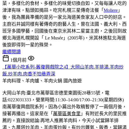
菜，多樣化的食材、多樣化的味覺切換自如，又每每讓人吃的
津津有味，點頭如搗蒜。吃完札幌三星傳奇法餐「
Moliere
」
後，我為團員準備的是另一家北海道美食家友人口中的好店。
主廚石井誠同樣有著傳奇的廚藝人生，曾在法國、義大利、西
班牙多國學藝，回國後在東京米其林二星當主廚，之後回到故
鄉北海道札幌開設「 Le Musée」(2005年)，米其林進駐北海道
後旋即得到一星的殊榮。
繼續閱讀
1個月前
【萬華小吃系列-舊復興戲院之4】大岡山羊肉.羊排湯.羊肉炒
飯.炒羊肉.肉香不怕巷弄深
羊肉料理、羊肉爐、羊肉火鍋
國內旅遊
大岡山羊肉:臺北市萬華區忠德里東園街28巷55號，電
話:0223031333，營業時間:11:30–14:00/17:00–21:30(星期四休)
南萬華復興戲院系列，因為小篇出外取稿暫停了一兩個月後，
接著再播出。這家是在「
萬華區美食里
」有附近長大的里民推
薦的。直接說結論:再地人推薦羊肉料，今天小試當歸羊排
湯、九層塔炒羊肉、羊肉蛋炒飯。有炒出鑊氣、飯香，當歸湯