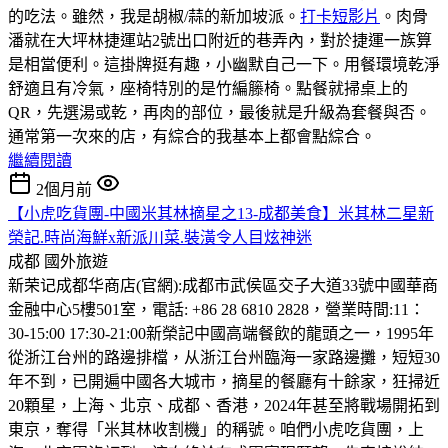
的吃法。雖然，我是胡椒/蒜的新加坡派。
打卡短影片
。肉骨
潘就在大坪林捷運站2號出口附近的巷弄內，對於捷運一族算
是相當便利。這掛牌挺有趣，小幽默自己一下。用餐環境乾淨
舒適且有冷氣，座椅特別的是竹編籐椅。點餐就掃桌上的
QR，先選湯或乾，再肉的部位，最後就是升級為套餐與否。
通常第一次來的店，有綜合的我基本上都會點綜合。
繼續閱讀
2個月前
【小虎吃貨團-中國米其林摘星之13-成都美食】米其林二星新
榮記.時尚海鮮x新派川菜.裝潢令人目炫神迷
成都
國外旅遊
新荣记成都华商店(官網):成都市武侯區交子大道33號中國華商
金融中心5樓501室，電話: +86 28 6810 2828，營業時間:11：
30-15:00 17:30-21:00
新榮記中國高端餐飲的龍頭之一，1995年
從浙江台州的路邊排檔，从浙江台州臨海一家路邊攤，短短30
年不到，已開遍中國各大城市，摘星的餐廳有十餘家，狂掃近
20顆星，上海、北京、成都、香港，2024年甚至將戰場開拓到
東京，奪得「米其林收割機」的稱號。咱們小虎吃貨團，上