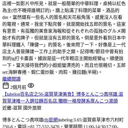
店裡一如影片中所見，就是一般簡單的中華料理，桌椅以紅色
為主(也不曉得誰規訂的)，牆上貼滿了料理的菜單、酒品的
dm，當然還有一些名人的簽名和天花板角落，感覺沒人在看
的電視。通常，我坐下點完餐，就是開始找五郎的簽名。這家
有意思，有孤獨的美食家海報和從それぞれの孤独のグルメ開
始才有的牌子，但就是沒有五郎的簽名。倒是意外看到日本中
華料理鐵人「陳健一」的簽名。後來問了一下，好像是上一代
店主人曾是陳建一工作上的助手之類。記得嗎?節目中曾有拍
到的ig打卡畫面，據說是這一代年輕店主開始經營ig。順便說
一下，當天接待我們的小姐姐蠻漂亮的，而且也很親切。五郎
set:海鮮春捲、蝦仁蛋炒飯、肉粽、雞拉麵(半碗)。
繼續閱讀
2個月前
【tabelog百名店之56-滋賀草津美食】博多とんこつ真咲雄.滋
賀草津唯一入選拉麵百名店.獨樹一格發酵系厚んこつ湯頭
近畿-滋賀
國外旅遊
博多とんこつ真咲雄(
fb官網
)tabelog:3.65:滋賀県草津市穴村町
250-6，電話:+81 77-532-3476，營業時間:11:00-14:30/17:00-