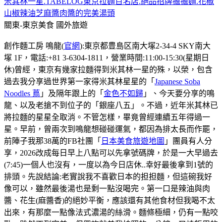
米其林一星.TABELOG東京拉麵百名店.絕品招牌擔擔麵.花椒
山椒辣油芝麻醬肉醬的完美湯頭
關東-東京美食
國外旅遊
創作麵工房 鳴龍(
官網
):東京都豊島区南大塚2-34-4 SKY南大
塚 1F，電話:+81 3-6304-1811，營業時間:11:00-15:30(星期日
休)曾經，東京有幾家拉麵得到米其林一星的殊，以榮，包含
過去我分享過世界第一家得米其林星星的「
Japanese Soba
Noodles 蔦
」及隔年跟上的「
金色不如歸
」、今天要分享的鳴
龍、以及老搶不到位子的「銀座八五」。不過，近年米其林已
將拉麵的星星全取消。不管怎樣，畢竟曾經連續五年得過一
星。早前，曾兩次到鳴龍想碰碰運氣，都因為排太長而作罷，
前陣子我那38萬的FB社團「
日本美食旅遊地圖
」團員有人分
享，2026改成每日早上八點可以先拿號碼牌，於是一大早過去
(7:45)一個人也沒有，一度以為今日店休..幸好最後拿到1號的
排頭。先說結論:老實說我不喜歡日本的担担麵，但這碗我好
像可以，雖然最後湯也是剩一點沒喝完。第一口是辣油與肉
醬、花生(麻醬香)的絕妙平衡，應該還有其他食材但我喝不太
出來，有那麼一點像法式濃湯的絲滑。麵條極細，仍有一點咬