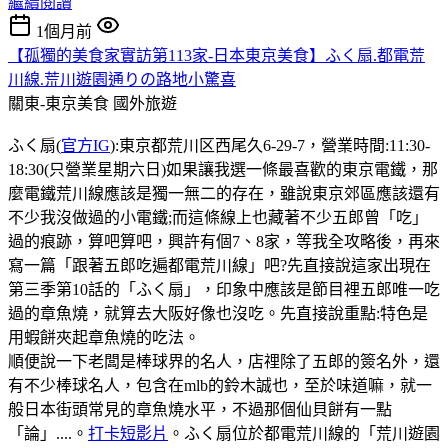
繼續閱讀
1個月前
【孤獨的美食家實訪第113家-日本東京美食】ふく扇.都電荒
川線.荒川遊園通りの路地小驚喜
關東-東京美食
國外旅遊
ふく扇(
官方IG
):東京都荒川区西尾久6-29-7，營業時間:11:30-
18:30(只營業星期六日)如果讓我選一條最喜歡的東京電鐵，那
麼電鐵荒川線應該是獨一無二的存在，雖說東京郊區應該還有
不少我沒做過的小電鐵;而這條線上也藏著不少五郎曾「吃」
過的痕跡，算吧算吧，興許有個7、8家，等我全攻略後，再來
寫一篇「跟著五郎吃遍都電荒川線」吧?先直接說這家出現在
第三季第10話的「ふく扇」，印象中應該是節目裡五郎唯一吃
過的章魚燒，就算去大阪好像也沒吃。先直接說重點:特色是
用蝦餅夾起章魚燒的吃法。
順便說一下老闆是棒球界的名人，店𥚃除了五郎的簽名外，還
有不少棒球名人，包含在mlb的鈴木誠也，至於味道嘛，就一
般日本街頭常見的章魚燒水平，不過那個仙貝餅有一點
「論」....。
打卡短影片
。ふく扇位於都電荒川線的「荒川遊園