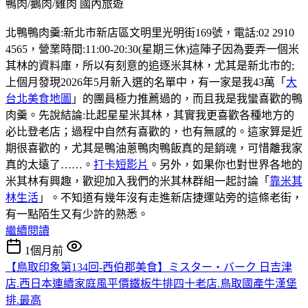
鴨肉/鵝肉/雞肉
國內旅遊
北鴨鴨肉羹:新北市新店區文明里光明街169號，電話:02 2910
4565，營業時間:11:00-20:30(星期三休)這陣子因為要弄一個米
其林的資料庫，所以有刻意的追逐米其林，尤其是新北市的;
上個月發現2026年5月新入選的名單中，有一家是我43萬「
大
台北美食地圖
」的團員極力推薦過的，而且我是我蠻喜歡的鴨
肉羹。先說結論:比起星星米其林，其實我更喜歡各種地方的
必比登老店；過程中自然有喜歡的，也有無感的。這家算是近
期很喜歡的，尤其是鴨油蔥鴨肉鴨飯真的是銷魂，可惜離我家
真的太遠了……。
打卡短影片
。另外，如果你也對世界各地的
米其林有興趣，歡迎加入我們的米其林群組一起討論「
靠米其
林生活
」。不知道有幾年沒有走進新店捷運站旁的這條老街，
有一點陌生又有少許的熟悉。
繼續閱讀
1個月前
【鳥取印象第134回-西伯郡美食】ミスター・バーク 日吉津
店.西日本連續家庭風平價鐵板牛排四十老店.鳥取國產牛漢堡
排.最高