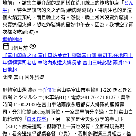
地前」，該集主要介紹的是同樣在荒川線上的炸豬排店「
どん
平
」，特色是該店的炎之酒鍋(豬肉涮涮鍋)，特別注意的是這
個火鍋要預約，而且晚上才有。然後，晚上常常沒賣炸豬排，
只賣這個火鍋，想吃炸豬排的最好中午去。因為，我撲空了兩
次都沒吃到(泣)。
繼續閱讀
1個月前
【富山印象之14-富山車站美食】廻轉富山灣 壽司玉.在地四十
年迴轉壽司老店.車站內永遠大排長龍.富山三味必點.兩貫120
日幣起
北陸-富山
國外旅遊
廻轉富山灣 壽司玉(
官網
):富山県富山市明輪町1-220 きときと
市場 とやマルシェ(JR車站B1)，電話:+81 76-471-8127，營業
時間:11:00-21:00在富山車站兩家永遠都有人排隊的迴轉壽
司，分別佔據tabelog前兩位，一家是早前分享過，主打富山白
蝦料理的「
白えび亭
」，另一家就是今天要分享的壽司玉
（3.61)。說是迴𨍭，但轉帶上一貫也沒有，全都是現點現
做，看旁邊幾乎都桌套餐（7貫），我則多數選三貫組合，基