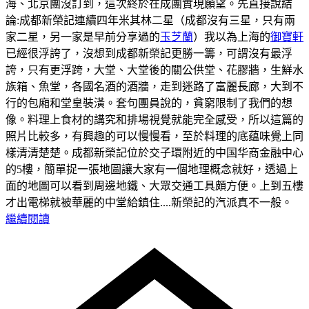
海、北京團沒訂到，這次終於在成團實現願望。先直接說結
論:成都新榮記連續四年米其林二星（成都沒有三星，只有兩
家二星，另一家是早前分享過的
玉芝蘭
）我以為上海的
御寶軒
已經很浮誇了，沒想到成都新榮記更勝一籌，可謂沒有最浮
誇，只有更浮跨，大堂、大堂後的關公供堂、花膠牆，生鮮水
族箱、魚堂，各國名酒的酒牆，走到迷路了富麗長廊，大到不
行的包廂和堂皇裝潢。套句團員說的，貧窮限制了我們的想
像。料理上食材的講究和排場視覺就能完全感受，所以這篇的
照片比較多，有興趣的可以慢慢看，至於料理的底蕴味覺上同
樣清清楚楚。
成都新榮記位於交子環附近的中国华商金融中心
的5樓，簡單捉一張地圖讓大家有一個地理概念就好，透過上
面的地圖可以看到周邊地鐵、大眾交通工具頗方便。
上到五樓
才出電梯就被華麗的中堂給鎮住....新榮記的汽派真不一般。
繼續閱讀