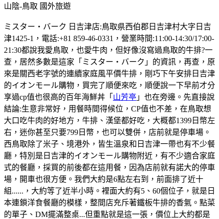
山陰-鳥取
國外旅遊
ミスター・バーク 日吉津店:鳥取県西伯郡日吉津村大字日吉
津1425-1，電話:+81 859-46-0331，營業時間:11:00-14:30/17:00-
21:30都說我愛鳥取，也愛牛肉，但好像沒寫過鳥取的牛排?一
查，居然多數是這家「ミスター・バーク」的資訊，再查，原
來是關西老字號的連續家庭風平價牛排，剛巧下午安排日吉津
的イオンモール購物，買完了順便來吃，順便說一下早前才分
享過cp值也很高的百年海鮮丼「
山芳亭
」也在旁邊。先直接說
結論:生意非常好，用餐時間得候位，CP值也不差，在鳥取想
大口吃牛肉的好地方，牛排、漢堡都好吃，大概都1399日幣左
右，迷你甚至只要799日幣，也可以雙併，店前就是停車場。
西鳥取除了米子、境港外，皆生溫泉和日吉津一帶也有不少餐
廳，特別是日吉津的イオンモール購物附近，有不少適合家庭
式的餐廳，採買的前後都在這用餐，因為店前就有諾大的停車
場，開車也很方便。我們大約是6點左右到，前面排了近十
組......，大約等了近半小時。裡面大約有5、60個位子，就是日
本連鎖洋食餐廳的模樣，整間店充斥著鐵板牛排的香氣。點菜
的單子、DM擺滿整桌...但重點就是這一張，價位上大約都是