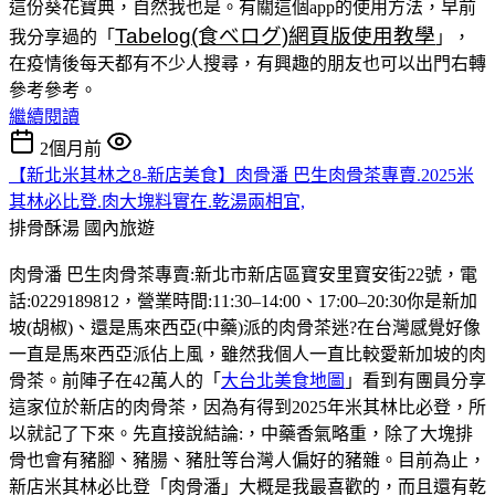
這份葵花寶典，自然我也是。有關這個app的使用方法，早前
Tabelog(食べログ)網頁版使用教學
我分享過的「
」，
在疫情後每天都有不少人搜尋，有興趣的朋友也可以出門右轉
參考參考。
繼續閱讀
2個月前
【新北米其林之8-新店美食】肉骨潘 巴生肉骨茶專賣.2025米
其林必比登.肉大塊料實在.乾湯兩相宜,
排骨酥湯
國內旅遊
肉骨潘 巴生肉骨茶專賣:新北市新店區寶安里寶安街22號，電
話:0229189812，營業時間:11:30–14:00、17:00–20:30你是新加
坡(胡椒)、還是馬來西亞(中藥)派的肉骨茶迷?在台灣感覺好像
一直是馬來西亞派佔上風，雖然我個人一直比較愛新加坡的肉
骨茶。前陣子在42萬人的「
大台北美食地圖
」看到有團員分享
這家位於新店的肉骨茶，因為有得到2025年米其林比必登，所
以就記了下來。先直接說結論:，中藥香氣略重，除了大塊排
骨也會有豬腳、豬腸、豬肚等台灣人偏好的豬雜。目前為止，
新店米其林必比登「肉骨潘」大概是我最喜歡的，而且還有乾