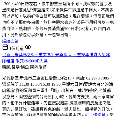
1300、400日幣左右，依牛排重量有所不同。我就想問健康漢
堡肉是什麼意思?非重組肉?如果覺得牛排還是不夠大，不夠多
可以追加。以前好像白飯可以無限續，現在要錢。但反正我們
也吃不了那麼多白飯。飲料旁邊水壺冰的茶是不用錢可以一免
費自倒，熱咖啡、茶包只要消費滿500日幣(人)都可以自由取
用，另外茶包可以外帶，一包50日幣。
繼續閱讀
1個月前
【新北米其林之9-三重美食】光興腿庫.三重28年排隊人氣豬
腳老店.米其林/500碗入選
豬腳/藥膳/鱔魚
國內旅遊
光興腿庫:新北市三重區仁愛街124號1F，電話: 02 2973 7085，
營業時間:11:30-13:30/16:30-19:30(星期六日休)要說大台北的滷
肉飯/豬腳的質和量三重出「城」出其右，猜想多數的老饕都
沒意見，固然這類的台灣庶民小吃，各地方要找上兩三家厲害
的，也不算什麼難事。先直接說結論:純就腿庫的皮及肥肉是
真的非常好吃，雖說有難免的鹹，滷肉飯也一如視覺的好吃。
至於白菜滷、味噌湯權當解油膩的中規中矩。
打卡短影片
。雖