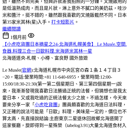
勁，雖然不到完美，但興許就差我拍照的一分鐘。叉燒飯用的
是低溫熟成肉，而且是片狀，淋上意外不膩口的美奶茲，哇沙
米和醬汁，挺不錯的，雖然跟我喜歡的叉燒飯截然不同。日本
第35家米其林(星)入手。
打卡短影片
。
繼續閱讀
1個月前
【小虎吃貨團日本摘星之24-北海道札幌美食】 Le Musée.空間.
食器.料理三合一日歐料理.米海道米其林一星
北海道道央-札幌、小樽、富良野
國外旅遊
Le Musée(
官網
):北海道札幌市中央区宮の森１条１４丁目３
−20，電話:營業時間:+81 11-640-6955，營業時間:12:00-
15:00/18:30-21:30(第一第二個星期日、第三第四個星期一)說
來，我漸漸發現我喜歡日法勝過正統的法餐，但猜想也是我太
愛日本，又或我吃過的正統法餐太少之故。不過怎樣，今天來
要來分享一家「
小虎吃貨團
」團員頗喜歡的北海道日法料理，
又正確的說法可能是「日歐」料理，美味是一定的，價位也不
算太高，先直接說結論:主廚東京二星退休回故鄉北海道開了
這家餐廳，旋即得到一星殊榮（tabelog3.91)大量北海道食材入