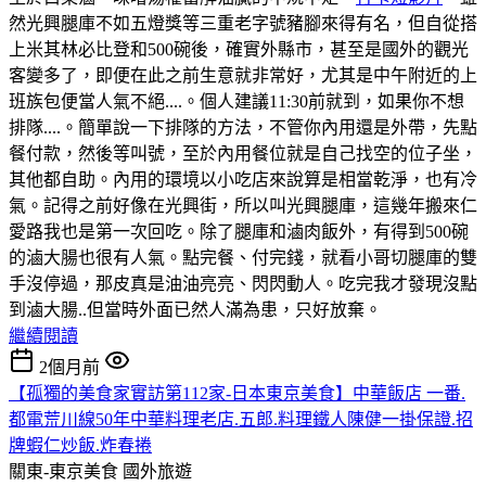
然光興腿庫不如五燈獎等三重老字號豬腳來得有名，但自從搭
上米其林必比登和500碗後，確實外縣市，甚至是國外的觀光
客變多了，即便在此之前生意就非常好，尤其是中午附近的上
班族包便當人氣不絕....。個人建議11:30前就到，如果你不想
排隊....。簡單說一下排隊的方法，不管你內用還是外帶，先點
餐付款，然後等叫號，至於內用餐位就是自己找空的位子坐，
其他都自助。內用的環境以小吃店來說算是相當乾淨，也有冷
氣。記得之前好像在光興街，所以叫光興腿庫，這幾年搬來仁
愛路我也是第一次回吃。除了腿庫和滷肉飯外，有得到500碗
的滷大腸也很有人氣。點完餐、付完錢，就看小哥切腿庫的雙
手沒停過，那皮真是油油亮亮、閃閃動人。吃完我才發現沒點
到滷大腸..但當時外面已然人滿為患，只好放棄。
繼續閱讀
2個月前
【孤獨的美食家實訪第112家-日本東京美食】中華飯店 一番.
都電荒川線50年中華料理老店.五郎.料理鐵人陳健一掛保證.招
牌蝦仁炒飯.炸春捲
關東-東京美食
國外旅遊