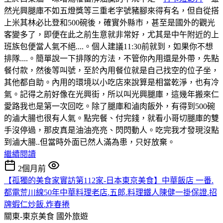
然光興腿庫不如五燈獎等三重老字號豬腳來得有名，但自從搭
上米其林必比登和500碗後，確實外縣市，甚至是國外的觀光
客變多了，即便在此之前生意就非常好，尤其是中午附近的上
班族包便當人氣不絕....。個人建議11:30前就到，如果你不想
排隊....。簡單說一下排隊的方法，不管你內用還是外帶，先點
餐付款，然後等叫號，至於內用餐位就是自己找空的位子坐，
其他都自助。內用的環境以小吃店來說算是相當乾淨，也有冷
氣。記得之前好像在光興街，所以叫光興腿庫，這幾年搬來仁
愛路我也是第一次回吃。除了腿庫和滷肉飯外，有得到500碗
的滷大腸也很有人氣。點完餐、付完錢，就看小哥切腿庫的雙
手沒停過，那皮真是油油亮亮、閃閃動人。吃完我才發現沒點
到滷大腸..但當時外面已然人滿為患，只好放棄。
繼續閱讀
2個月前
【孤獨的美食家實訪第112家-日本東京美食】中華飯店 一番.
都電荒川線50年中華料理老店.五郎.料理鐵人陳健一掛保證.招
牌蝦仁炒飯.炸春捲
關東-東京美食
國外旅遊