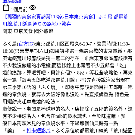
繼續閱讀
1個月前
【孤獨的美食家實訪第113家-日本東京美食】ふく扇.都電荒
川線.荒川遊園通りの路地小驚喜
關東-東京美食
國外旅遊
ふく扇(
官方IG
):東京都荒川区西尾久6-29-7，營業時間:11:30-
18:30(只營業星期六日)如果讓我選一條最喜歡的東京電鐵，那
麼電鐵荒川線應該是獨一無二的存在，雖說東京郊區應該還有
不少我沒做過的小電鐵;而這條線上也藏著不少五郎曾「吃」
過的痕跡，算吧算吧，興許有個7、8家，等我全攻略後，再來
寫一篇「跟著五郎吃遍都電荒川線」吧?先直接說這家出現在
第三季第10話的「ふく扇」，印象中應該是節目裡五郎唯一吃
過的章魚燒，就算去大阪好像也沒吃。先直接說重點:特色是
用蝦餅夾起章魚燒的吃法。
順便說一下老闆是棒球界的名人，店𥚃除了五郎的簽名外，還
有不少棒球名人，包含在mlb的鈴木誠也，至於味道嘛，就一
般日本街頭常見的章魚燒水平，不過那個仙貝餅有一點
「論」....。
打卡短影片
。ふく扇位於都電荒川線的「荒川遊園