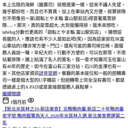
本上北陸的海鮮（握壽司）就根道東一樣，從來不讓人失望，
幾乎都好吃，而且也不算貴，加上在車站內又方便，就算排隊
也不用像另一家(廻転とやま鮨 富山駅前店)得冒著風雪排
隊….。那天，真的是雪超大..大到我懶得排，我本來想吃，
tabelog分數也更高的「廻転とやま鮨 富山駅前店」，猜想這
長龍的人，應該也有不少人是如此吧(笑)，因為這家就在JR富
山車站的1樓非常方便。門口，還有可能的壽司候位椅。跟服
務人員說一聲，年紀大的，行動不方便的，可以在那等，不用
站著排隊。牆上貼滿了名人的簽名，我一查才知壽司玉在富山
有40年的歷史，如今在富山有三家分站，石川的金澤也有一
家。其他店家資訊
詳見官網
。餐廳的基本座位和一般的迴轉壽
司一樣是個大型的U字櫃前，但迴轉帶上完全沒有壽司，都是
透過桌上的A PAD或是直接跟服務人員點單。
繼續閱讀
1個月前
【新北米其林之10-新店美食】北鴨鴨肉羹.新店二十年鴨肉羹
老字號.鴨肉飯驚為天人.2026年米其林入選.新北美食票選第二
名