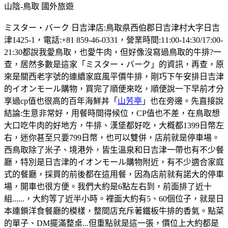
山陰-鳥取
國外旅遊
ミスター・バーク 日吉津店:鳥取県西伯郡日吉津村大字日吉
津1425-1，電話:+81 859-46-0331，營業時間:11:00-14:30/17:00-
21:30都說我愛鳥取，也愛牛肉，但好像沒寫過鳥取的牛排?一
查，居然多數是這家「ミスター・バーク」的資訊，再查，原
來是關西老字號的連續家庭風平價牛排，剛巧下午安排日吉津
的イオンモール購物，買完了順便來吃，順便說一下早前才分
享過cp值也很高的百年海鮮丼「
山芳亭
」也在旁邊。先直接說
結論:生意非常好，用餐時間得候位，CP值也不差，在鳥取想
大口吃牛肉的好地方，牛排、漢堡都好吃，大概都1399日幣左
右，迷你甚至只要799日幣，也可以雙併，店前就是停車場。
西鳥取除了米子、境港外，皆生溫泉和日吉津一帶也有不少餐
廳，特別是日吉津的イオンモール購物附近，有不少適合家庭
式的餐廳，採買的前後都在這用餐，因為店前就有諾大的停車
場，開車也很方便。我們大約是6點左右到，前面排了近十
組......，大約等了近半小時。裡面大約有5、60個位子，就是日
本連鎖洋食餐廳的模樣，整間店充斥著鐵板牛排的香氣。點菜
的單子、DM擺滿整桌...但重點就是這一張，價位上大約都是