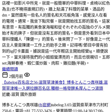
店裡一如影片中所見，就是一般簡單的中華料理，桌椅以紅色
為主(也不曉得誰規訂的)，牆上貼滿了料理的菜單、酒品的
dm，當然還有一些名人的簽名和天花板角落，感覺沒人在看
的電視。通常，我坐下點完餐，就是開始找五郎的簽名。這家
有意思，有孤獨的美食家海報和從それぞれの孤独のグルメ開
始才有的牌子，但就是沒有五郎的簽名。倒是意外看到日本中
華料理鐵人「陳健一」的簽名。後來問了一下，好像是上一代
店主人曾是陳建一工作上的助手之類。記得嗎?節目中曾有拍
到的ig打卡畫面，據說是這一代年輕店主開始經營ig。順便說
一下，當天接待我們的小姐姐蠻漂亮的，而且也很親切。五郎
set:海鮮春捲、蝦仁蛋炒飯、肉粽、雞拉麵(半碗)。
繼續閱讀
2個月前
【tabelog百名店之56-滋賀草津美食】博多とんこつ真咲雄.滋
賀草津唯一入選拉麵百名店.獨樹一格發酵系厚んこつ湯頭
近畿-滋賀
國外旅遊
博多とんこつ真咲雄(
fb官網
)tabelog:3.65:滋賀県草津市穴村町
250-6，電話:+81 77-532-3476，營業時間:11:00-14:30/17:00-