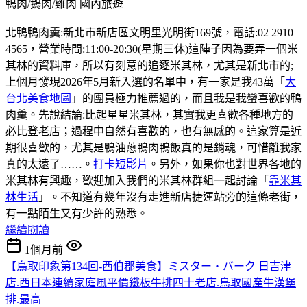
鴨肉/鵝肉/雞肉
國內旅遊
北鴨鴨肉羹:新北市新店區文明里光明街169號，電話:02 2910
4565，營業時間:11:00-20:30(星期三休)這陣子因為要弄一個米
其林的資料庫，所以有刻意的追逐米其林，尤其是新北市的;
上個月發現2026年5月新入選的名單中，有一家是我43萬「
大
台北美食地圖
」的團員極力推薦過的，而且我是我蠻喜歡的鴨
肉羹。先說結論:比起星星米其林，其實我更喜歡各種地方的
必比登老店；過程中自然有喜歡的，也有無感的。這家算是近
期很喜歡的，尤其是鴨油蔥鴨肉鴨飯真的是銷魂，可惜離我家
真的太遠了……。
打卡短影片
。另外，如果你也對世界各地的
米其林有興趣，歡迎加入我們的米其林群組一起討論「
靠米其
林生活
」。不知道有幾年沒有走進新店捷運站旁的這條老街，
有一點陌生又有少許的熟悉。
繼續閱讀
1個月前
【鳥取印象第134回-西伯郡美食】ミスター・バーク 日吉津
店.西日本連續家庭風平價鐵板牛排四十老店.鳥取國產牛漢堡
排.最高