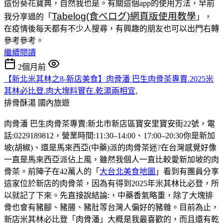
這份葵花寶典，自然我也是。有關這個app的使用方法，早前
Tabelog(食べログ)網頁版使用教學
我分享過的「
」，
在疫情後每天都有不少人搜尋，有興趣的朋友也可以出門右轉
參考參考。
繼續閱讀
2個月前
【新北米其林之8-新店美食】肉骨潘 巴生肉骨茶專賣.2025米
其林必比登.肉大塊料實在.乾湯兩相宜,
排骨酥湯
國內旅遊
肉骨潘 巴生肉骨茶專賣:新北市新店區寶安里寶安街22號，電
話:0229189812，營業時間:11:30–14:00、17:00–20:30你是新加
坡(胡椒)、還是馬來西亞(中藥)派的肉骨茶迷?在台灣感覺好像
一直是馬來西亞派佔上風，雖然我個人一直比較愛新加坡的肉
骨茶。前陣子在42萬人的「
大台北美食地圖
」看到有團員分享
這家位於新店的肉骨茶，因為有得到2025年米其林比必登，所
以就記了下來。先直接說結論:，中藥香氣略重，除了大塊排
骨也會有豬腳、豬腸、豬肚等台灣人偏好的豬雜。目前為止，
新店米其林必比登「肉骨潘」大概是我最喜歡的，而且還有乾