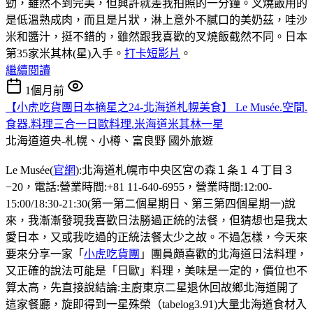
勁，雖然不到完美，但興許就差我拍照的一分鐘。叉燒飯用的
是低溫熟成肉，而且是片狀，淋上意外不膩口的美奶茲，哇沙
米和醬汁，挺不錯的，雖然跟我喜歡的叉燒飯截然不同。日本
第35家米其林(星)入手。
打卡短影片
。
繼續閱讀
1個月前
【小虎吃貨團日本摘星之24-北海道札幌美食】 Le Musée.空間.
食器.料理三合一日歐料理.米海道米其林一星
北海道道央-札幌、小樽、富良野
國外旅遊
Le Musée(
官網
):北海道札幌市中央区宮の森１条１４丁目３
−20，電話:營業時間:+81 11-640-6955，營業時間:12:00-
15:00/18:30-21:30(第一第二個星期日、第三第四個星期一)說
來，我漸漸發現我喜歡日法勝過正統的法餐，但猜想也是我太
愛日本，又或我吃過的正統法餐太少之故。不過怎樣，今天來
要來分享一家「
小虎吃貨團
」團員頗喜歡的北海道日法料理，
又正確的說法可能是「日歐」料理，美味是一定的，價位也不
算太高，先直接說結論:主廚東京二星退休回故鄉北海道開了
這家餐廳，旋即得到一星殊榮（tabelog3.91)大量北海道食材入