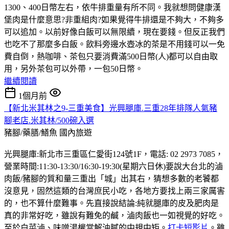
1300、400日幣左右，依牛排重量有所不同。我就想問健康漢
堡肉是什麼意思?非重組肉?如果覺得牛排還是不夠大，不夠多
可以追加。以前好像白飯可以無限續，現在要錢。但反正我們
也吃不了那麼多白飯。飲料旁邊水壺冰的茶是不用錢可以一免
費自倒，熱咖啡、茶包只要消費滿500日幣(人)都可以自由取
用，另外茶包可以外帶，一包50日幣。
繼續閱讀
1個月前
【新北米其林之9-三重美食】光興腿庫.三重28年排隊人氣豬
腳老店.米其林/500碗入選
豬腳/藥膳/鱔魚
國內旅遊
光興腿庫:新北市三重區仁愛街124號1F，電話: 02 2973 7085，
營業時間:11:30-13:30/16:30-19:30(星期六日休)要說大台北的滷
肉飯/豬腳的質和量三重出「城」出其右，猜想多數的老饕都
沒意見，固然這類的台灣庶民小吃，各地方要找上兩三家厲害
的，也不算什麼難事。先直接說結論:純就腿庫的皮及肥肉是
真的非常好吃，雖說有難免的鹹，滷肉飯也一如視覺的好吃。
至於白菜滷、味噌湯權當解油膩的中規中矩。
打卡短影片
。雖