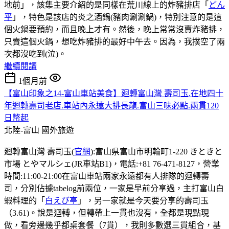
地前」，該集主要介紹的是同樣在荒川線上的炸豬排店「
どん
平
」，特色是該店的炎之酒鍋(豬肉涮涮鍋)，特別注意的是這
個火鍋要預約，而且晚上才有。然後，晚上常常沒賣炸豬排，
只賣這個火鍋，想吃炸豬排的最好中午去。因為，我撲空了兩
次都沒吃到(泣)。
繼續閱讀
1個月前
【富山印象之14-富山車站美食】廻轉富山灣 壽司玉.在地四十
年迴轉壽司老店.車站內永遠大排長龍.富山三味必點.兩貫120
日幣起
北陸-富山
國外旅遊
廻轉富山灣 壽司玉(
官網
):富山県富山市明輪町1-220 きときと
市場 とやマルシェ(JR車站B1)，電話:+81 76-471-8127，營業
時間:11:00-21:00在富山車站兩家永遠都有人排隊的迴轉壽
司，分別佔據tabelog前兩位，一家是早前分享過，主打富山白
蝦料理的「
白えび亭
」，另一家就是今天要分享的壽司玉
（3.61)。說是迴𨍭，但轉帶上一貫也沒有，全都是現點現
做，看旁邊幾乎都桌套餐（7貫），我則多數選三貫組合，基