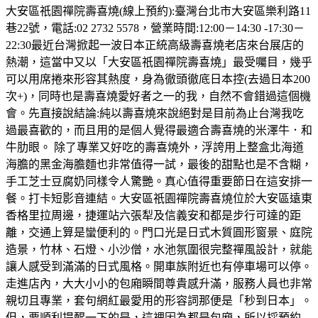
大安區祇園禪院壽喜燒(線上預約):臺灣台北市大安區樂利路11
巷22號，電話:02 2732 5578，營業時間:12:00－14:30 -17:30－
22:30最近台灣掀起一波日本正統高級壽喜燒老店來台展店的
熱潮，這當中又以「大安區祇園禪院壽喜燒」最受囑目，幾乎
可以用席捲來形容其熱度，身為徹頭徹底日本控(去過日本200
次+)，同時也是壽喜燒愛好者之一的我，自然不會錯過這個機
會。先直接說結論:純以壽喜燒來說絕對是目前為止台灣我吃
過最喜歡的，而且用的是個人覺得最適合壽喜燒的米澤牛．和
牛肋眼。 除了專業又好吃的壽喜燒外，浮誇用上整盒北海道
海膽的黑金海膽麵也非常值得一試，最後的甜點也是不含糊，
手工芝士豆腐奶同樣令人驚艷。真心值得重要節日在這安排一
餐。打卡短影音連結。大安區祇園禪院壽喜燒位於大安區遠東
香格里拉周邊，捷運站六張犁及信義安和都是步行可達的距
離，交通上算是蠻便利的。門口光是日式木質圓形窗景、庭院
造景，竹林、石燈、小沙僧，水池氛圍很完整禪風設計，就能
讓人感受到滿滿的日式風格。開車族附近也有停車場可以停。
走進店內，大大小小的包廂瞬間尊貴感升滿，服務人員也非常
親切且專業，套句網紅最愛用的形容詞那便是「秒到日本」。
但，要順利提醒一下的是，這裡因為都是包廂，所以採預約