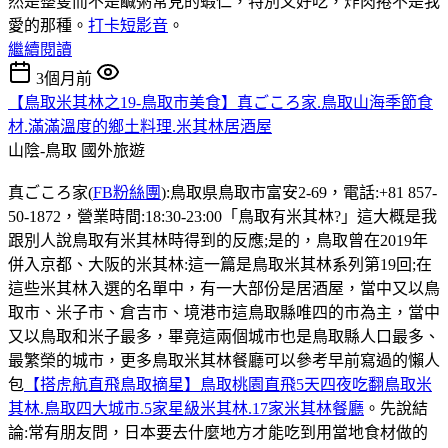
然是整隻而不是鹹粥常見的蝦仁，特別又好吃，炸肉捲不是我
愛的那種。
打卡短影音
。
繼續閱讀
3個月前
【鳥取米其林之19-鳥取市美食】真ごころ家.鳥取山海季節食
材.滿滿溫度的鄉土料理.米其林居酒屋
山陰-鳥取
國外旅遊
真ごころ家(
FB粉絲團
):鳥取県鳥取市富安2-69，電話:+81 857-
50-1872，營業時間:18:30-23:00「鳥取有米其林?」這大概是我
跟別人說鳥取有米其林時得到的反應;是的，鳥取曾在2019年
併入京都、大阪的米其林:這一篇是鳥取米其林系列第19回;在
這些米其林入選的名單中，有一大部份是居酒屋，當中又以鳥
取市、米子市、倉吉市、境港市這鳥取縣唯四的市為主，當中
又以鳥取和米子最多，畢竟這兩個城市也是鳥取縣人口最多、
最繁榮的城市，更多鳥取米其林餐廳可以參考早前寫過的懶人
包
【搭虎航直飛鳥取摘星】鳥取桃園直飛5天四夜吃翻鳥取米
其林.鳥取四大城市.5家星級米其林.17家米其林餐廳
。先說結
論:常有朋友問，日本要去什麼地方才能吃到用當地食材做的