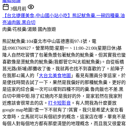
繼續閱讀
3個月前
【台北捷運美食-中山國小站小吃】熊記魷魚羹.一碗四種羹.油
亮滷肉飯.黑白切
肉羹/花枝羹/湯類
國內旅遊
熊記魷魚羹:104臺北市中山區德惠街97-1號，電
話:0983760927，營業時間:星期一、11:00–21:00(星期日休)基
隆人自然吃習慣了包著魚漿包著魷魚的魷魚羹，但其實我也蠻
喜歡像是燙魷魚的魷魚羹(我都管它叫太祖魷魚羹)。自從板橋
莒光路(新埔)那攤收了後，我就再也找不到喜歡的了。前陣子
在我那42萬人的「
大台北美食地圖
」看見有團員分享這家，於
是便找時間去試了一下，果然是我偏好的那種魷魚羹，更好的
是這家的綜合羹一次可以嚐到四種不同的羹.魯肉飯也不差.黑
白切中規中矩.除了紅燒肉不是我好的外，是家若然在我家附
近應該會很常去的店。
打卡短影音
。有人問我為什麼要放
google map地圖?查一下不就有了?其實，我只是希望大家在看
文章時，立馬就可以有個初步的概念，這家店在哪，畢竟不是
每個人對每個地方都有那麼清楚的地理概念，而且我又很愛寫