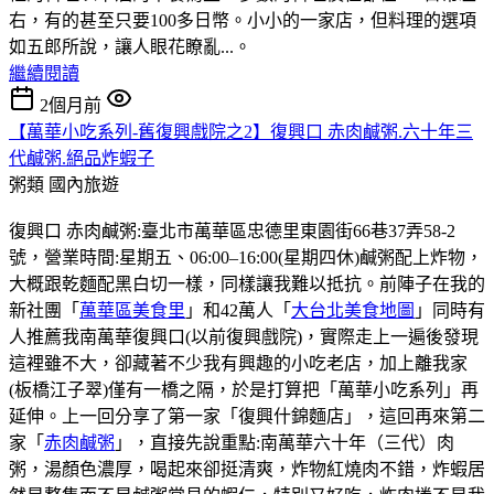
右，有的甚至只要100多日幣。小小的一家店，但料理的選項
如五郎所說，讓人眼花瞭亂...。
繼續閱讀
2個月前
【萬華小吃系列-舊復興戲院之2】復興口 赤肉鹹粥.六十年三
代鹹粥.絕品炸蝦子
粥類
國內旅遊
復興口 赤肉鹹粥:臺北市萬華區忠德里東園街66巷37弄58-2
號，營業時間:星期五、06:00–16:00(星期四休)鹹粥配上炸物，
大概跟乾麵配黑白切一樣，同樣讓我難以抵抗。前陣子在我的
新社團「
萬華區美食里
」和42萬人「
大台北美食地圖
」同時有
人推薦我南萬華復興口(以前復興戲院)，實際走上一遍後發現
這裡雖不大，卻藏著不少我有興趣的小吃老店，加上離我家
(板橋江子翠)僅有一橋之隔，於是打算把「萬華小吃系列」再
延伸。上一回分享了第一家「復興什錦麵店」，這回再來第二
家「
赤肉鹹粥
」，直接先說重點:南萬華六十年（三代）肉
粥，湯顏色濃厚，喝起來卻挺清爽，炸物紅燒肉不錯，炸蝦居