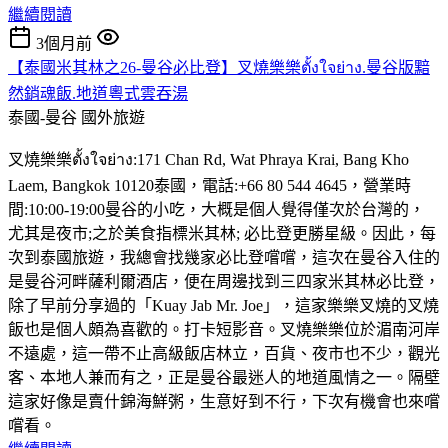
繼續閱讀
3個月前
【泰國米其林之26-曼谷必比登】叉燒樂樂ตั้งใจย่าง.曼谷版黯
然銷魂飯.地道粵式雲吞湯
泰國-曼谷
國外旅遊
叉燒樂樂ตั้งใจย่าง:171 Chan Rd, Wat Phraya Krai, Bang Kho
Laem, Bangkok 10120泰國，電話:+66 80 544 4645，營業時
間:10:00-19:00曼谷的小吃，大概是個人覺得僅次於台灣的，
尤其是夜市;之於美食指標米其林; 必比登更勝星級。因此，每
次到泰國旅遊，我總會找幾家必比登嚐嚐，這次在曼谷入住的
是曼谷河畔薩利爾酒店，便在周邊找到三四家米其林必比登，
除了早前分享過的「Kuay Jab Mr. Joe」，這家樂樂叉燒的叉燒
飯也是個人頗為喜歡的。打卡短影音。叉燒樂樂位於湄南河岸
不遠處，這一帶不止高級飯店林立，百貨、夜市也不少，觀光
客、本地人兼而有之，正是曼谷最迷人的地道風情之一。隔壁
這家好像是賣什錦海鮮粥，生意好到不行，下次有機會也來嚐
嚐看。