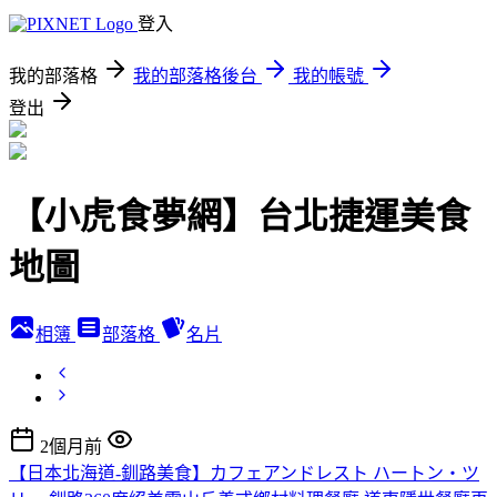
登入
我的部落格
我的部落格後台
我的帳號
登出
【小虎食夢網】台北捷運美食
地圖
相簿
部落格
名片
2個月前
【日本北海道-釧路美食】カフェアンドレスト ハートン・ツ