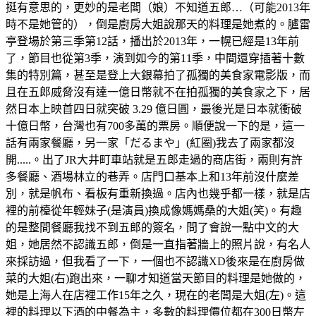
挺有意思的，更妙的是老闆（娘）不知道五郎…（可能2013年
時不是她管的），倒是廚房大姐說那天的料理是她煮的。臚雷
亭登場於第三季第12話，播出於2013年，一幌已經是13年前
了，節目也從第3季，演到如今的第11季，中間還穿插著十數
集的特別篇，甚至是登上大銀幕拍了孤獨的美食家電影版，而
且在五郎威脅沒有達一億日幣就不在拍孤獨的美食家之下，居
然日本上映首四日就突破 3.29 億日圓，最後光是日本就衝破
十億日幣，台灣也有700多萬的票房。順便說一下的是，這一
話有兩家餐廳，另一家「だるまや」(紅圈)我去了兩家都沒
開.....。出了JR大井町車站就是五郎走過的商店街，兩則有許
多餐廳、酒場林立的巷弄。店門口基本上和13年前沒什麼差
別，就是帆布、看板有重新換過。店內也幾乎都一樣，就是店
裡的前檯從年輕妹子(是演員)換成像媽媽桑的大姐(笑)。有趣
的是整間餐廳我找不到五郎的簽名，問了會說一點中文的大
姐，她居然不認識五郎，倒是一直指著牆上的照片說，有名人
來採訪過，但我看了一下，一個也不認識XD後來是在廚房做
菜的大姐(右)跑出來，一聊才知道當天節目的料理是她做的，
她是上海人在店裡工作15年之久，現在的老闆是大姐(左)。這
裡的料理以下酒的中餐為主，多數的料理價位都在300日幣左