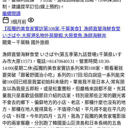
制，建議提早訂位(線上預約)。
繼續閱讀
3個月前
【孤獨的美食家實訪第108家-千葉美食】漁師直營海鮮食堂
いさばや.大原港名物外房龍蝦.大原章魚.漁師海鮮丼
關東－千葉縣
國外旅遊
漁師直營海鮮食堂 いさばや(第五季第九話登場):千葉県いす
み市大原11573，電話:+81470640131，營業時間:10:30-
14:00(星期二休)孤獨的美食家實訪系列來到108家，眼看著就
要突破「跟著舒國治小吃」系列的117回:坦白說這一系列能突
破100回已經是我當初始料未級的，畢竟我不是日本人:常有朋
友以為我是五郎粉，或是松重豐粉，但嚴格來說都不是，充其
量我只是喜歡這個節目介紹的店家，特別是那些正常的觀光客
不會去的鄉下、偏僻地方的小店、老店，那種什麼也沒有的地
方，那種在地人覺得莫名，不值得介紹，平凡得不能在平凡的
小店、料理。今年的四月、五月，我為了孤獨的美食家電影版
中的兩家餐廳，分別跑了韓國釜山巨濟島和日本長崎的五島