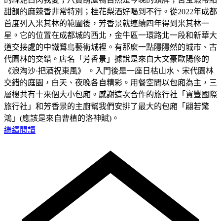
甜韻的麻辣香非常特別；桂花梨酒好喝到不行。從2022年成都
首度列入米其林的範圍後，芳香景就連續四年得到米其林一
星。它的位置在成都城的西北，金牛區一環路北一段和新華大
道交接處的中鐵鷺島藝術城裡。有那麼一點隱隱然的城市、古
代園林的交錯。店名「芳香景」據說是來自大文豪歐陽修的
《浪淘沙·把酒祝東風》 。入門後是一座日枯山水、宋代園林
交錯的庭園，白天、夜晚各自精彩。用餐空間以包廂為主，三
層樓共有十來個大小包廂。感謝這次合作的旅行社「寶豐國際
旅行社」和芳香景的主廚幫我們安排了最大的包廂「翩若驚
鴻」(應該是來自曹植的洛神賦)。
繼續閱讀