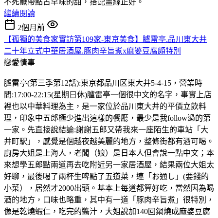
不死鹹帶點古早味的甜，搭配薑絲正好。
繼續閱讀
2個月前
【孤獨的美食家實訪第109家-東京美食】臚雷亭.品川東大井
二十年立式中華居酒屋.豚肉辛旨煮x麻婆豆腐頗特別
戀愛情事
臚雷亭(第三季第12話):東京都品川区東大井5-4-15，營業時
間:17:00-22:15(星期日休)臚雷亭一個很中文的名字，事實上店
裡也以中華料理為主，是一家位於品川東大井的平價立飲料
理，印象中五郎極少進出這樣的餐廳，最少是我follow過的第
一家。先直接說結論:謝謝五郎又帶我來一座陌生的車站「大
井町駅」，感覺是個越夜越美麗的地方，整條街都有酒可喝。
廚房大姐是上海人，老闆（娘）是日本人但會說一點中文；本
來想學五郎點兩道再去吃附近另一家居酒屋，結果兩位大姐太
好聊，最後喝了兩杯生啤點了五道菜，連「お通し」(要錢的
小菜），居然才2000出頭。基本上每道都算好吃，當然因為喝
酒的地方，口味也略重，其中有一道「豚肉辛旨煮」很特別，
像是乾燒蝦仁，吃完的醬汁，大姐說加140回鍋燒成麻婆豆腐