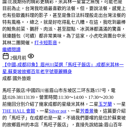
論:比我期待的精彩更精彩，米其林一星當之無愧，可能也是
目前為止，台灣我吃過最喜歡的法餐。但，要說法餐，感覺上
也有些歐義料理的影子，甚至是像日法料理般走出台灣法餐的
特有風格。，總之，就是好吃得亂七八糟。在這，我吃到最棒
的鮭魚前菜、鵝肝、肉派、甚至甜點、冰淇淋都滿滿的驚喜，
就連麵包（可續）都非常美味。為了這家，小虎吃貨團台中米
其林二團開催。
打卡短影音
。
繼續閱讀
2個月前
【中國-成都印象】眉州川菜選「馬旺子飯店」.成都米其林一
星.蘇東坡故鄉百年老字號華麗轉身
成都
國外旅遊
馬旺子飯店:中國四川省眉山市东坡区二环东路157号，電
話:028-38113139，營業時間:11:30〜14:00、17:30〜20:30
前幾回分別介紹了幾家成都的星級米其林，二星
玉芝蘭
、一星
THE HALL 會館
、一星
Silver pot
、一星
芳香景
後，這篇要介紹
的「馬旺子」在成都也是一星，不過我們要嚐的是位於蘇東坡
的故鄉眉州的本店「馬旺子飯店」，直接先說結論:眉山百年