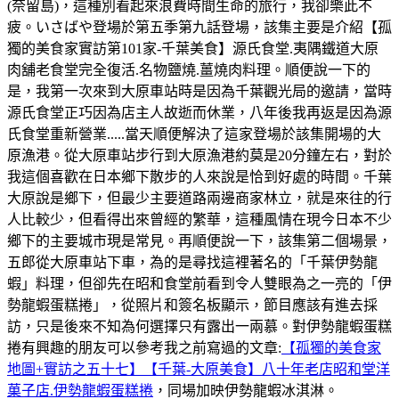
(奈留島)，這種別看起來浪費時間生命的旅行，我卻樂此不
疲。いさばや登場於第五季第九話登場，該集主要是介紹【孤
獨的美食家實訪第101家-千葉美食】源氏食堂.夷隅鐵道大原
肉舖老食堂完全復活.名物鹽燒.薑燒肉料理。順便說一下的
是，我第一次來到大原車站時是因為千葉觀光局的邀請，當時
源氏食堂正巧因為店主人故逝而休業，八年後我再返是因為源
氏食堂重新營業.....當天順便解決了這家登場於該集開場的大
原漁港。從大原車站步行到大原漁港約莫是20分鐘左右，對於
我這個喜歡在日本鄉下散步的人來說是恰到好處的時間。千葉
大原說是鄉下，但最少主要道路兩邊商家林立，就是來往的行
人比較少，但看得出來曾經的繁華，這種風情在現今日本不少
鄉下的主要城市現是常見。再順便說一下，該集第二個場景，
五郎從大原車站下車，為的是尋找這裡著名的「千葉伊勢龍
蝦」料理，但卻先在昭和食堂前看到令人雙眼為之一亮的「伊
勢龍蝦蛋糕捲」，從照片和簽名板顯示，節目應該有進去採
訪，只是後來不知為何選擇只有露出一兩慕。對伊勢龍蝦蛋糕
捲有興趣的朋友可以參考我之前寫過的文章:
【孤獨的美食家
地圖+實訪之五十七】【千葉-大原美食】八十年老店昭和堂洋
菓子店.伊勢龍蝦蛋糕捲
，同場加映伊勢龍蝦冰淇淋。