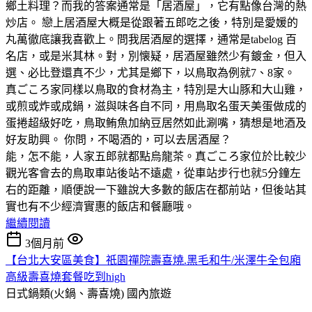
鄉土料理？而我的答案通常是「居酒屋」，它有點像台灣的熱
炒店。 戀上居酒屋大概是從跟著五郎吃之後，特別是愛媛的
丸萬徹底讓我喜歡上。問我居酒屋的選擇，通常是tabelog 百
名店，或是米其林。對，別懐疑，居酒屋雖然少有鍍金，但入
選、必比登還真不少，尤其是鄉下，以鳥取為例就7、8家。
真ごころ家同樣以鳥取的食材為主，特別是大山豚和大山雞，
或煎或炸或成鍋，滋與味各自不同，用鳥取名蛋天美蛋做成的
蛋捲超級好吃，鳥取鲔魚加納豆居然如此涮嘴，猜想是地酒及
好友助興。 你問，不喝酒的，可以去居酒屋？
能，怎不能，人家五郎就都點烏龍茶。真ごころ家位於比較少
觀光客會去的鳥取車站後站不遠處，從車站步行也就5分鐘左
右的距離，順便說一下雖說大多數的飯店在都前站，但後站其
實也有不少經濟實惠的飯店和餐廳哦。
繼續閱讀
3個月前
【台北大安區美食】祇園禪院壽喜燒.黑毛和牛/米澤牛全包廂
高級壽喜燒套餐吃到high
日式鍋類(火鍋、壽喜燒)
國內旅遊