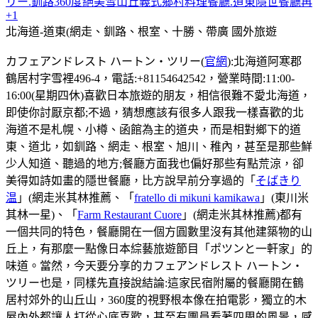
リー.釧路360度絕美雪山丘義式鄉村料理餐廳.道東隱世餐廳再
+1
北海道-道東(網走、釧路、根室、十勝、帶廣
國外旅遊
カフェアンドレスト ハートン・ツリー(
官網
):北海道阿寒郡
鶴居村字雪裡496-4，電話:+81154642542，營業時間:11:00-
16:00(星期四休)喜歡日本旅遊的朋友，相信很難不愛北海道，
即使你討厭京都;不過，猜想應該有很多人跟我一樣喜歡的北
海道不是札幌、小樽、函館為主的道央，而是相對鄉下的道
東、道北，如釧路、網走、根室、旭川、稚內，甚至是那些鮮
少人知道、聽過的地方;餐廳方面我也偏好那些有點荒涼，卻
美得如詩如畫的隱世餐廳，比方說早前分享過的「
そばきり
温
」(網走米其林推薦、「
fratello di mikuni kamikawa
」(東川米
其林一星)、「
Farm Restaurant Cuore
」(網走米其林推薦)都有
一個共同的特色，餐廳開在一個方圓數里沒有其他建築物的山
丘上，有那麼一點像日本綜藝旅遊節目「ポツンと一軒家」的
味道。當然，今天要分享的カフェアンドレスト ハートン・
ツリー也是，同樣先直接說結論:這家民宿附屬的餐廳開在鶴
居村郊外的山丘山，360度的視野根本像在拍電影，獨立的木
屋內外都讓人打從心底喜歡，甚至有團員看著四周的風景，感