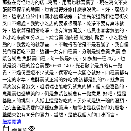
那些在奇怪地方的店...寫著、用著也就習慣了，現在寫文不夾
張簡單標示的地圖，也會覺得好像什麼事沒做....。好，廢話少
說，這家店位於中山國小捷運站旁，新生高架道路和德惠街交
叉口不遠處。我對小吃店的要求很簡單，乾淨不要有臭味就
好，這家算是相當乾淨，也有冷氣開放，店員也客客氣氣的，
以小吃來說80分以上。綜合羹.滷肉飯.紅燒肉.豬舌，小吃我會
點的，我愛吃的就那些....。不曉得看倌是不是看膩了，我自個
兒倒是百吃不厭。這裡一共有四種羹，分別是魷魚羹.魚羹.魚
漿包魷魚.魚酥羹四種，每一碗是80元，如多加一種20元，也
就是說四種的綜合羹要80+60=140，光看數字是真的有一點
貴，不過份量還不少就是，偶爾吃一次開心就好。四種羹都有
一定的水準，魚酥羹就正常的好吃(應該都是批的?)，魷魚羹
清爽沒有發泡文，咀嚼端也能嚐到魷魚的鮮，個人蠻喜歡的，
魚漿羹也蠻鮮美的，倒是魚漿包魷魚有一點意見..好吧，還是
基隆人的挑剔，大抵上還是好吃的。另外就是這一碗的湯頭，
完完全全是我愛的那種魷魚羹湯，加得也是我偏好的九層塔，
整體來說有90分的實力。當然，是依我個人的口味而言。
繼續閱讀
3個月前