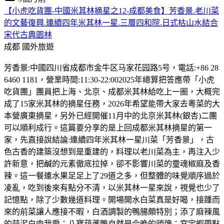
【小虎吃貨團-中國米其林摘星之12-成都美食】芳香景.老川菜
的文藝復興.連續四年米其林一星.三層四和院.日式枯山水結合
宋代古典園林
成都
國外旅遊
芳香景:中國四川省成都市金牛区马家花园路5号，電話:+86 28
6460 1181，營業時間:11:30-22:002025年總算把答應帶「小虎
吃貨團」團員把上海、北京、成都米其林給吃上一圈，大概完
成了15家米其林的摘星任務，2026年希望能帶大家去粵菜的大
本營廣東摘星，另外已經開催11月中的北京米其林(銀杏)二團
可以順利成行。這篇要分享的是上回成都米其林摘星的第一
家，先直接說結論:連續四年米其林一星川菜「芳香景」，古
色古香的建築沒想到是重建的，料理以老川菜為主，再注入少
許新意，把鹹的元素徹底拉掉，卻不影響川菜的𩆜魂椒麻及香
辣。這一餐連水果足足上了29道之多，但整體的味覺順序過於
凌亂，吃到後來有點分不清，以米其林一星來說，視覺也少了
記憶點，除了少數幾道料理。開場開水白菜真是好喝，接踵而
來的前菜讓人應接不暇，白酒調製的鴨腸頗特別；添了麻辣風
的蒜泥白肉我愛；八寶葫蘆鴨自然是今晚的頭牌；宮宝蝦帶點