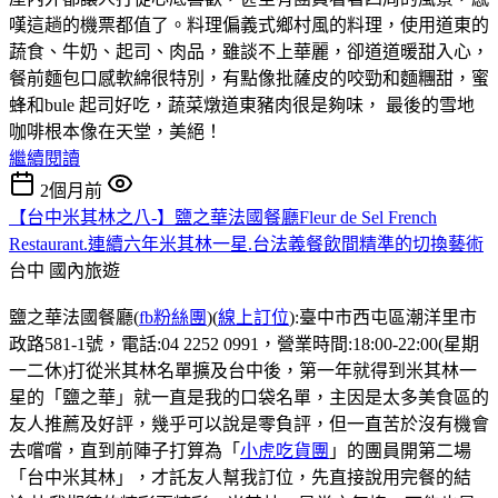
嘆這趟的機票都值了。料理偏義式鄉村風的料理，使用道東的
蔬食、牛奶、起司、肉品，雖談不上華麗，卻道道暖甜入心，
餐前麵包口感軟綿很特別，有點像批薩皮的咬勁和麵糰甜，蜜
蜂和bule 起司好吃，蔬菜燉道東豬肉很是夠味， 最後的雪地
咖啡根本像在天堂，美絕！
繼續閱讀
2個月前
【台中米其林之八-】鹽之華法國餐廳Fleur de Sel French
Restaurant.連續六年米其林一星.台法義餐飲間精準的切換藝術
台中
國內旅遊
鹽之華法國餐廳(
fb粉絲團
)(
線上訂位
):臺中市西屯區潮洋里市
政路581-1號，電話:04 2252 0991，營業時間:18:00-22:00(星期
一二休)打從米其林名單擴及台中後，第一年就得到米其林一
星的「鹽之華」就一直是我的口袋名單，主因是太多美食區的
友人推薦及好評，幾乎可以說是零負評，但一直苦於沒有機會
去嚐嚐，直到前陣子打算為「
小虎吃貨團
」的團員開第二場
「台中米其林」，才託友人幫我訂位，先直接說用完餐的結