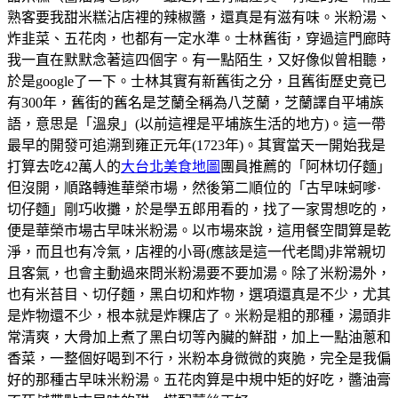
熟客要我甜米糕沾店裡的辣椒醬，還真是有滋有味。米粉湯、
炸韭菜、五花肉，也都有一定水準。士林舊街，穿過這門廊時
我一直在默默念著這四個字。有一點陌生，又好像似曾相聽，
於是google了一下。士林其實有新舊街之分，且舊街歷史竟已
有300年，舊街的舊名是芝蘭全稱為八芝蘭，芝蘭譯自平埔族
語，意思是「溫泉」(以前這裡是平埔族生活的地方)。這一帶
最早的開發可追溯到雍正元年(1723年)。其實當天一開始我是
打算去吃42萬人的
大台北美食地圖
團員推薦的「阿林切仔麵」
但沒開，順路轉進華榮市場，然後第二順位的「古早味蚵嗲·
切仔麵」剛巧收攤，於是學五郎用看的，找了一家胃想吃的，
便是華榮市場古早味米粉湯。以市場來說，這用餐空間算是乾
淨，而且也有冷氣，店裡的小哥(應該是這一代老闆)非常親切
且客氣，也會主動過來問米粉湯要不要加湯。除了米粉湯外，
也有米苔目、切仔麵，黑白切和炸物，選項還真是不少，尤其
是炸物還不少，根本就是炸粿店了。米粉是粗的那種，湯頭非
常清爽，大骨加上煮了黑白切等內臟的鮮甜，加上一點油蔥和
香菜，一整個好喝到不行，米粉本身微微的爽脆，完全是我偏
好的那種古早味米粉湯。五花肉算是中規中矩的好吃，醬油膏