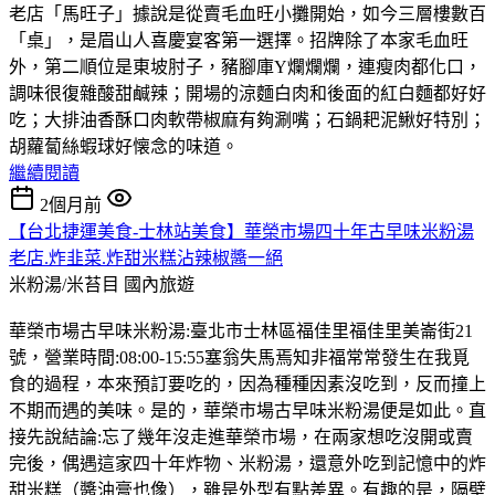
老店「馬旺子」據說是從賣毛血旺小攤開始，如今三層樓數百
「桌」，是眉山人喜慶宴客第一選擇。招牌除了本家毛血旺
外，第二順位是東坡肘子，豬腳庫Y爛爛爛，連瘦肉都化口，
調味很復雜酸甜鹹辣；開場的涼麵白肉和後面的紅白麵都好好
吃；大排油香酥口肉軟帶椒麻有夠涮嘴；石鍋耙泥鰍好特別；
胡蘿蔔絲蝦球好懐念的味道。
繼續閱讀
2個月前
【台北捷運美食-士林站美食】華榮市場四十年古早味米粉湯
老店.炸韭菜.炸甜米糕沾辣椒醬一絕
米粉湯/米苔目
國內旅遊
華榮市場古早味米粉湯:臺北市士林區福佳里福佳里美崙街21
號，營業時間:08:00-15:55塞翁失馬焉知非福常常發生在我覓
食的過程，本來預訂要吃的，因為種種因素沒吃到，反而撞上
不期而遇的美味。是的，華榮市場古早味米粉湯便是如此。直
接先說結論:忘了幾年沒走進華榮市場，在兩家想吃沒開或賣
完後，偶遇這家四十年炸物、米粉湯，還意外吃到記憶中的炸
甜米糕（醬油膏也像），雖是外型有點差異。有趣的是，隔壁