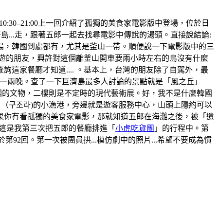
間:10:30–21:00上一回介紹了孤獨的美食家電影版中登場，位於日
...走，跟著五郎一起去找尋電影中傳說的湯頭。直接說結論:
湯，韓國到處都有，尤其是釜山一帶。順便說一下電影版中的三
旅遊的朋友，興許對這個離釜山開車要兩小時左右的島沒有什麼
家餐廳才知道.... 。基本上，台灣的朋友除了自駕外，最
那住上一兩晚。查了一下巨濟島最多人討論的景點就是「風之丘」
韓國的文物，二樓則是不定時的現代藝術展。好，我不是什麼韓國
」（구조라)的小漁港，旁邊就是遊客服務中心，山頭上隱約可以
果你有看孤獨的美食家電影，那就知道五郎在海灘之後，被「遺
。這是我第三次把五郎的餐廳排進「
小虎吃貨團
」的行程中。第
於第92回。第一次被團員拱...模仿劇中的照片...希望不要成為慣