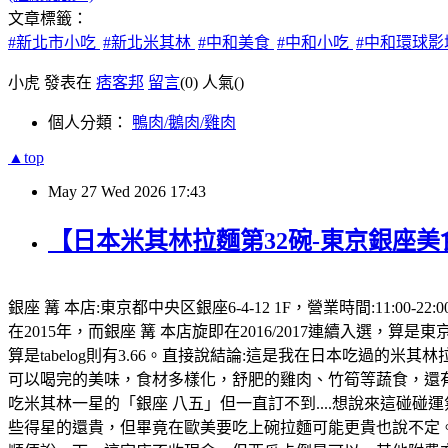
文章標籤：
#新北市小吃
#新北米其林
#中和美食
#中和小吃
#中和環球
小虎 發表在
痞客邦
留言
(0)
人氣(
)
個人分類：
鴨肉/鵝肉/雞肉
▲top
May
27
Wed
2026
17:43
【日本米其林拉麵第32碗-東京銀座美
銀座 篝 本店:東京都中央区銀座6-4-12 1F，營業時間:11
在2015年，而銀座 篝 本店旋即在2016/2017連續入選，算是東京
算是tabelog則有3.66。直接說結論:這是我在日本吃過的
可以喝完的美味，食材多樣化，舒肥的雞肉、竹筍等蔬食，還有
吃米其林一星的「銀座 八五」但一直訂不到....想說來這碰碰運
些得星的還貴，但畢竟在歐美要吃上碗拉麵可能更貴也說不定