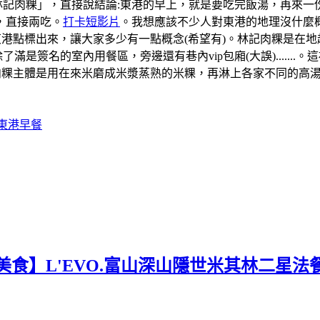
「林記肉粿」，直接說結論:東港的早上，就是要吃完飯湯，再來
，直接兩吃。
打卡短影片
。我想應該不少人對東港的地理沒什麼概
道的東港點標出來，讓大家多少有一點概念(希望有)。林記肉粿是
滿是簽名的室內用餐區，旁邊還有巷內vip包廂(大誤).....
肉粿主體是用在來米磨成米漿蒸熟的米粿，再淋上各家不同的高
#東港早餐
美食】L'EVO.富山深山隱世米其林二星法