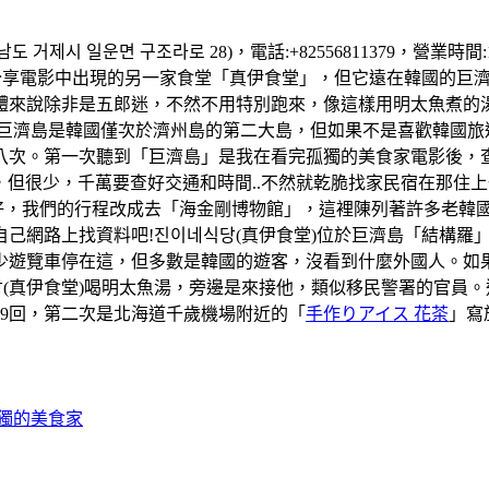
 거제시 일운면 구조라로 28)，電話:+82556811379，營業時
享電影中出現的另一家食堂「真伊食堂」，但它遠在韓國的巨濟島
體來說除非是五郎迷，不然不用特別跑來，像這樣用明太魚煮的
..。巨濟島是韓國僅次於濟州島的第二大島，但如果不是喜歡韓國
次。第一次聽到「巨濟島」是我在看完孤獨的美食家電影後，查詢這
巴士是有，但很少，千萬要查好交通和時間..不然就乾脆找家民宿在
天天氣好，我們的行程改成去「海金剛博物館」，這裡陳列著許多老
己網路上找資料吧!진이네식당(真伊食堂)位於巨濟島「結構羅
少遊覽車停在這，但多數是韓國的遊客，沒看到什麼外國人。如
(真伊食堂)喝明太魚湯，旁邊是來接他，類似移民警署的官員
59回，第二次是北海道千歲機場附近的「
手作りアイス 花茶
」寫
孤獨的美食家