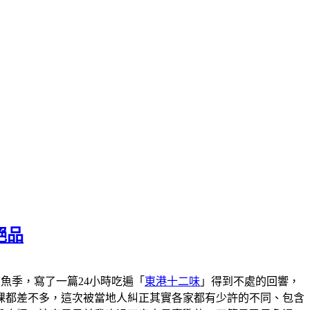
絕品
港黑鮪魚季，寫了一篇24小時吃遍「
東港十二味
」得到不處的回響，
粿都差不多，這次被當地人糾正其實各家都有少許的不同、包含