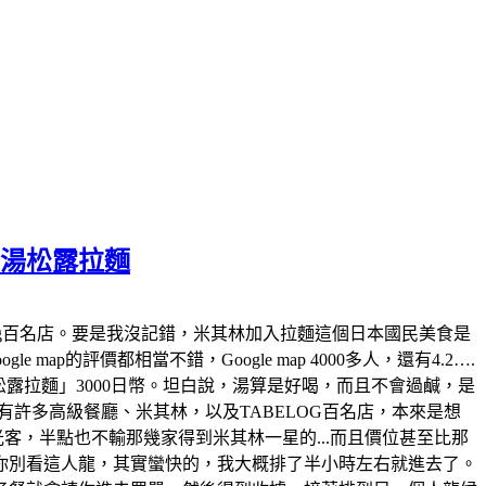
白湯松露拉麵
tabelog百名店。要是我沒記錯，米其林加入拉麵這個日本國民美食是
map的評價都相當不錯，Google map 4000多人，還有4.2….
白湯松露拉麵」3000日幣。坦白說，湯算是好喝，而且不會過鹹，是
許多高級餐廳、米其林，以及TABELOG百名店，本來是想
觀光客，半點也不輸那幾家得到米其林一星的...而且價位甚至比那
你別看這人龍，其實蠻快的，我大概排了半小時左右就進去了。