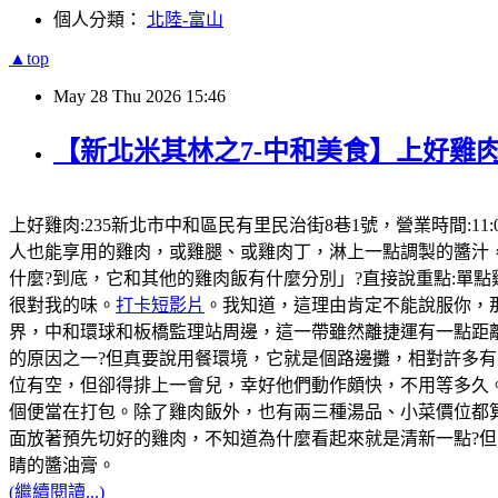
個人分類：
北陸-富山
▲top
May
28
Thu
2026
15:46
【新北米其林之7-中和美食】上好雞肉
上好雞肉:235新北市中和區民有里民治街8巷1號，營業時間:11:
人也能享用的雞肉，或雞腿、或雞肉丁，淋上一點調製的醬汁
什麼?到底，它和其他的雞肉飯有什麼分別」?直接說重點:單
很對我的味。
打卡短影片
。我知道，這理由肯定不能說服你，那
界，中和環球和板橋監理站周邊，這一帶雖然離捷運有一點距
的原因之一?但真要說用餐環境，它就是個路邊攤，相對許多有
位有空，但卻得排上一會兒，幸好他們動作頗快，不用等多久。
個便當在打包。除了雞肉飯外，也有兩三種湯品、小菜價位都
面放著預先切好的雞肉，不知道為什麼看起來就是清新一點?
睛的醬油膏。
(繼續閱讀...)