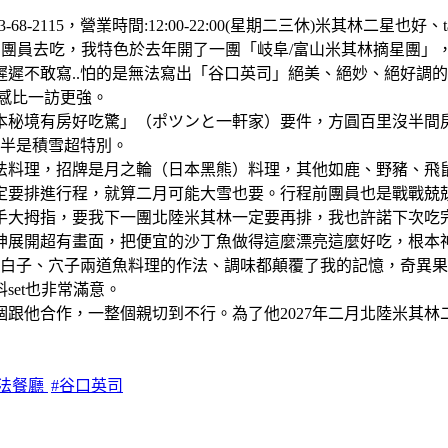
3-68-2115，營業時間:12:00-22:00(星期二三休)米其林二星
團員去吃，我特色於去年開了一團「岐阜/富山米其林摘星團」，
遲不敢寫..怕的是無法寫出「谷口英司」絕美、絕妙、絕好調
感比一訪更強。
日本秘境有房好吃驚」（ポツンと一軒家）要件，方圓百里沒半
一半是積雪超特別。
法料理，招牌是月之輪（日本黑熊）料理，其他如鹿、野豬、飛
定要排進行程，就算二月可能大雪也要。行程前團員也是戰戰兢
手大拇指，要我下一團北陸米其林一定要再排，我也許諾下次吃
神展開超有畫面，把便宜的沙丁魚做得這麼漂亮這麼好吃，根本
，白子、穴子兩道魚料理的作法、調味都顛覆了我的記憶，奇異
et也非常滿意。
跟他合作，一整個親切到不行。為了他2027年二月北陸米其林
日法餐廳
#谷口英司