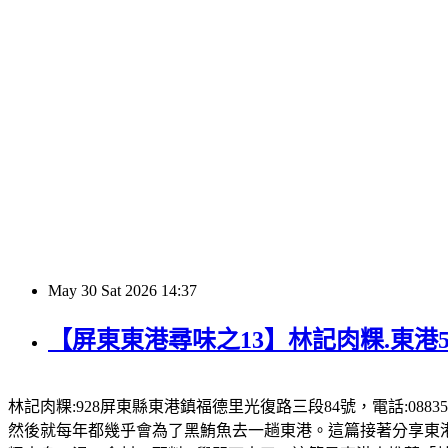
May
30
Sat
2026
14:37
【屏東東港尋味之13】林記肉粿.東港
林記肉粿:928屏東縣東港鎮福德里光復路三段84號，電話:08835
然後就每年都幾乎會為了黑鮪魚去一趟東港。這篇接著分享東