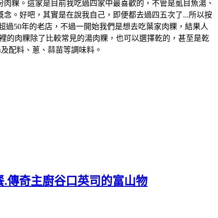
一份肉粿。這家是目前我吃過四家中最喜歡的，不管是虱目魚湯、
念。好吧，其實是在說我自己，即便都去過四五次了...所以按
在地超過50年的老店，不過一開始我們是想去吃葉家肉粿，結果人
..。這裡的肉粿除了比較常見的湯肉粿，也可以選擇乾的，甚至是乾
湯及配料、蔥、蒜苗等調味料。
餐.傳奇主廚谷口英司的富山物