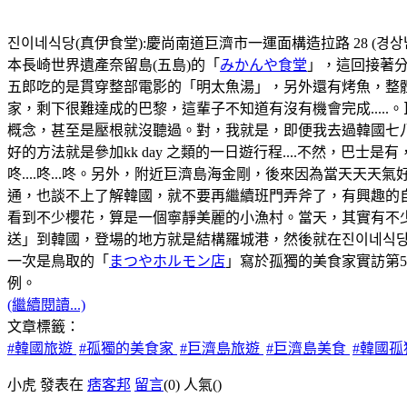
진이네식당(真伊食堂):慶尚南道巨濟市一運面構造拉路 28 (경상남도
本長崎世界遺產奈留島(五島)的「
みかんや食堂
」，這回接著分
五郎吃的是貫穿整部電影的「明太魚湯」，另外還有烤魚，整
家，剩下很難達成的巴黎，這輩子不知道有沒有機會完成...
概念，甚至是壓根就沒聽過。對，我就是，即便我去過韓國七八
好的方法就是參加kk day 之類的一日遊行程....不然，
咚....咚...咚。另外，附近巨濟島海金剛，後來因為當天
通，也談不上了解韓國，就不要再繼續班門弄斧了，有興趣的自
看到不少櫻花，算是一個寧靜美麗的小漁村。當天，其實有不
送」到韓國，登場的地方就是結構羅城港，然後就在진이네식당
一次是鳥取的「
まつやホルモン店
」寫於孤獨的美食家實訪第
例。
(繼續閱讀...)
文章標籤：
#韓國旅遊
#孤獨的美食家
#巨濟島旅遊
#巨濟島美食
#韓國
小虎 發表在
痞客邦
留言
(0)
人氣(
)