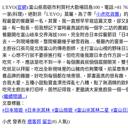
L'EVO(
官網
):富山県南砺市利賀村大勘場田島100，電話:+81 76
一家(料理)，絕對非「L'EVO」莫屬，為了帶「
小虎吃貨團
」的
程最愛的餐廳第一名。其實，我一直想早早寫這篇文章，卻又遲
論，有一點長，但我想記下當時最真誠的每一個字:二訪的震撼
餐廳開在富山岐阜交界海拔1000，完全附合日本綜藝節目「
去。一到現場傻眼，整間餐廳幾乎被雪吞蝕…. 餐廳內的窗景
主廚谷口英司是北陸富山的傳奇廚師，主打富山山𥚃的野味日
來，心想不行就不要排進行程，但吃完後我跟日本合作方說一
吃完，不，應該是吃不到一半，每個團員就個個眉開眼笑，雙
吃就足以拜服，吃出全新視味覺的山豬肉也夠驚嘆，前菜章魚
養品牌的雞腿，好吃到每個都在啃骨頭..，那畫面真的很有趣
合我大愛，五種小甜點寶盒漂亮得亂七八糟，點了無酒精的飲料s
吃完主廚出來打招呼，居然記得我，更邀請大家進廚房一個一個
(繼續閱讀...)
文章標籤：
#日本旅遊
#日本米其林
#富山旅遊
#富山米其林二星
#富山
小虎 發表在
痞客邦
留言
(0)
人氣(
)