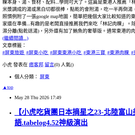
粿本身、湯、食材、配料...學問可大了。這篇是東港人推薦
米漿調成的湯或黑白切都很棒，點乾的會附湯，吃一半再倒湯
照慣例附了一張google map地圖，簡單把幾個大家比較知
家還在準備...有趣的是老闆直接推薦我們來吃「林記肉粿」。除了
濕分離(點乾送湯)，另外還有加了鮪魚的奢華版。通常東港的
(繼續閱讀...)
文章標籤：
#屏東旅遊
#屏東小吃
#屏東東港小吃
#東港三寶
#東港肉粿
小虎 發表在
痞客邦
留言
(0)
人氣(
)
個人分類：
屏東
▲top
May
28
Thu
2026
17:49
【小虎吃貨團日本摘星之23-北陸富山
語.tabelog4.52神級演出