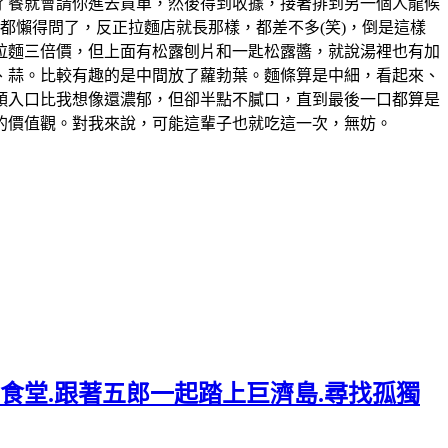
了餐就會請你進去買單，然後得到收據，接著排到另一個人龍候
都懶得問了，反正拉麵店就長那樣，都差不多(笑)，倒是這樣
的拉麵三倍價，但上面有松露刨片和一匙松露醬，就說湯裡也有加
、蒜。比較有趣的是中間放了蘿勃葉。麵條算是中細，看起來、
頭入口比我想像還濃郁，但卻半點不膩口，直到最後一口都算是
人的價值觀。對我來說，可能這輩子也就吃這一次，無妨。
年食堂.跟著五郎一起踏上巨濟島.尋找孤獨