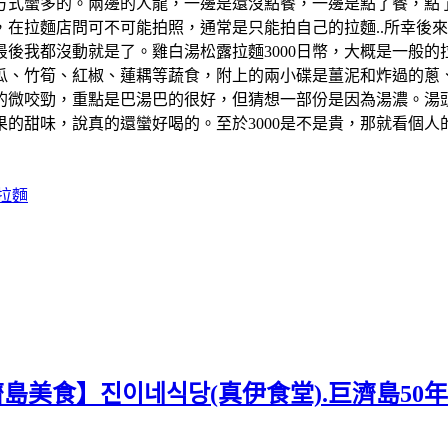
方式蠻多的。兩邊的人龍，一邊是還沒點餐，一邊是點了餐，點
在拉麵店問可不可能拍照，通常是只能拍自己的拉麵..所幸後來
後我都沒動就是了。雞白湯松露拉麵3000日幣，大概是一般
瓜、竹筍、紅椒、蓮耦等蔬食，附上的兩小碟是薑泥和炸過的蔥
的微咬勁，重點是巴湯巴的很好，但猜想一部份是因為湯濃。湯
的甜味，說真的還蠻好喝的。至於3000是不是貴，那就看個
拉麵
濟島美食】진이네식당(真伊食堂).巨濟島50