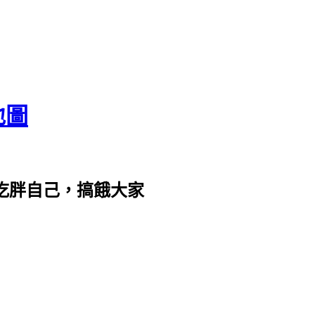
地圖
com。吃胖自己，搞餓大家