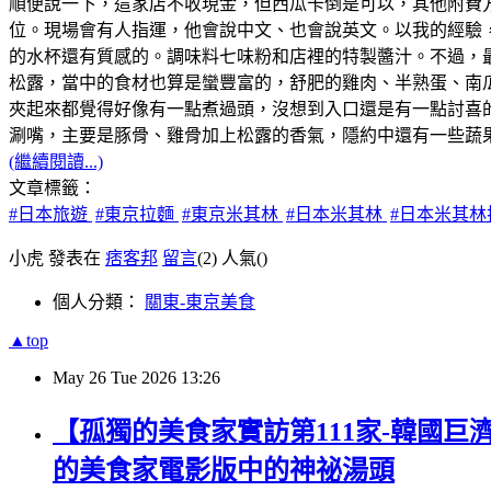
順便說一下，這家店不收現金，但西瓜卡倒是可以，其他附費
位。現場會有人指運，他會說中文、也會說英文。以我的經驗，
的水杯還有質感的。調味料七味粉和店裡的特製醬汁。不過，最
松露，當中的食材也算是蠻豐富的，舒肥的雞肉、半熟蛋、南
夾起來都覺得好像有一點煮過頭，沒想到入口還是有一點討喜
涮嘴，主要是豚骨、雞骨加上松露的香氣，隱約中還有一些蔬果
(繼續閱讀...)
文章標籤：
#日本旅遊
#東京拉麵
#東京米其林
#日本米其林
#日本米其林
小虎 發表在
痞客邦
留言
(2)
人氣(
)
個人分類：
關東-東京美食
▲top
May
26
Tue
2026
13:26
【孤獨的美食家實訪第111家-韓國巨
的美食家電影版中的神祕湯頭