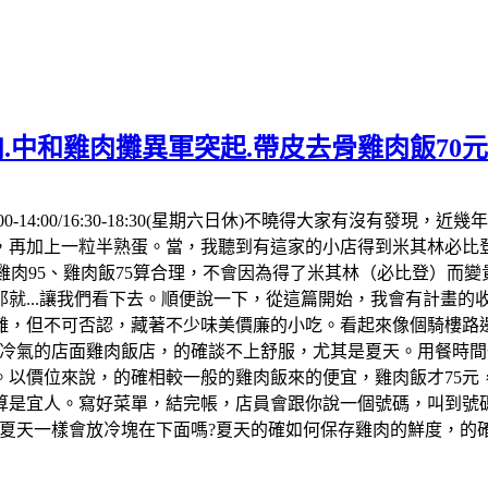
.中和雞肉攤異軍突起.帶皮去骨雞肉飯70
00-14:00/16:30-18:30(星期六日休)不曉得大家有沒有
，再加上一粒半熟蛋。當，我聽到有這家的小店得到米其林必比登
點雞肉95、雞肉飯75算合理，不會因為得了米其林（必比登）而
就...讓我們看下去。順便說一下，從這篇開始，我會有計畫
離，但不可否認，藏著不少味美價廉的小吃。看起來像個騎樓路
冷氣的店面雞肉飯店，的確談不上舒服，尤其是夏天。用餐時間一
以價位來說，的確相較一般的雞肉飯來的便宜，雞肉飯才75元
算是宜人。寫好菜單，結完帳，店員會跟你說一個號碼，叫到號碼
但夏天一樣會放冷塊在下面嗎?夏天的確如何保存雞肉的鮮度，的