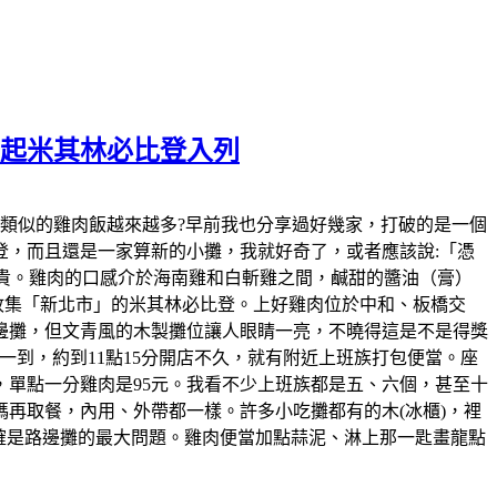
元起米其林必比登入列
發現，近幾年類似的雞肉飯越來越多?早前我也分享過好幾家，打破的是一個
，而且還是一家算新的小攤，我就好奇了，或者應該說:「憑
變貴。雞肉的口感介於海南雞和白斬雞之間，鹹甜的醬油（膏）
的收集「新北市」的米其林必比登。上好雞肉位於中和、板橋交
邊攤，但文青風的木製攤位讓人眼睛一亮，不曉得這是不是得獎
到，約到11點15分開店不久，就有附近上班族打包便當。座
，單點一分雞肉是95元。我看不少上班族都是五、六個，甚至十
再取餐，內用、外帶都一樣。許多小吃攤都有的木(冰櫃)，裡
確是路邊攤的最大問題。雞肉便當加點蒜泥、淋上那一匙畫龍點