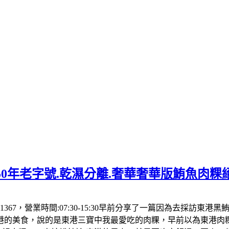
50年老字號.乾濕分離.奢華奢華版鮪魚肉粿
1367，營業時間:07:30-15:30早前分享了一篇因為去採訪東
港的美食，說的是東港三寶中我最愛吃的肉粿，早前以為東港肉