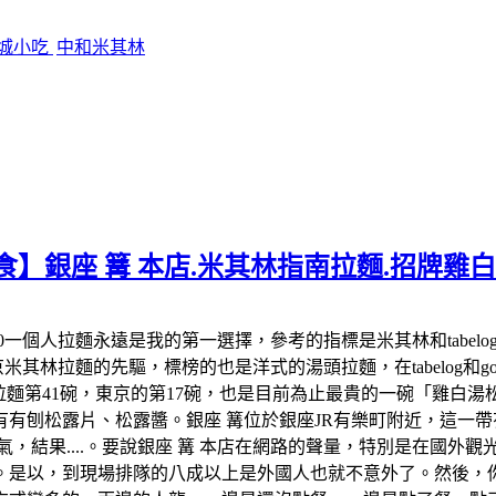
影城小吃
中和米其林
食】銀座 篝 本店.米其林指南拉麵.招牌雞
:00-22:00一個人拉麵永遠是我的第一選擇，參考的指標是米其林和
米其林拉麵的先驅，標榜的也是洋式的湯頭拉麵，在tabelog和google 
米其林拉麵第41碗，東京的第17碗，也是目前為止最貴的一碗「雞
有刨松露片、松露醬。銀座 篝位於銀座JR有樂町附近，這一帶有
氣，結果....。要說銀座 篝 本店在網路的聲量，特別是在國外
。是以，到現場排隊的八成以上是外國人也就不意外了。然後，