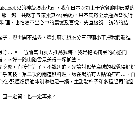
也好、tabelog4.52的神級演出也罷，我在日本吃過上千家餐廳中最愛的
那一趟一共吃了五家米其林(星級)，果不其然全票通過當次行
的料理，也怕寫不出心中的震憾及喜悅。先直接說二訪時的結
間房子，巴士開不進去，還要麻煩餐廳分三四輛小車把我們載進
鼠等….。一訪前富山友人推薦我時，我是抱著摘星的心態而
兢，幸好一路山路雪景美得一塌糊塗。
完晚餐，直接住這了。不說別的，光讓討厭螢烏賊的我覺得好好
神乎其技，第二次的兩道熊料理，讓在場所有人點頭連連…，自
果冰沙配煙燻奶油冰淇淋也是一絕，主甜點柿子和多種起司的組
二團一定開，也一定再來。