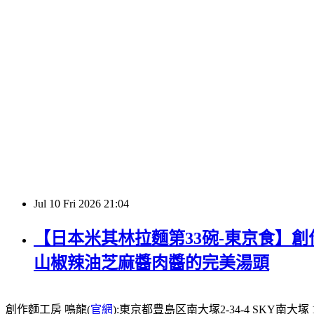
Jul
10
Fri
2026
21:04
【日本米其林拉麵第33碗-東京食】創作
山椒辣油芝麻醬肉醬的完美湯頭
創作麵工房 鳴龍(
官網
):東京都豊島区南大塚2-34-4 SKY南大塚