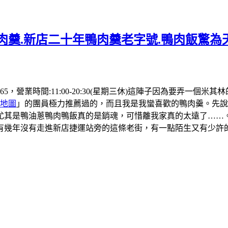
肉羹.新店二十年鴨肉羹老字號.鴨肉飯驚為天
 4565，營業時間:11:00-20:30(星期三休)這陣子因為要
地圖
」的團員極力推薦過的，而且我是我蠻喜歡的鴨肉羹。先說
尤其是鴨油蔥鴨肉鴨飯真的是銷魂，可惜離我家真的太遠了……
有幾年沒有走進新店捷運站旁的這條老街，有一點陌生又有少許