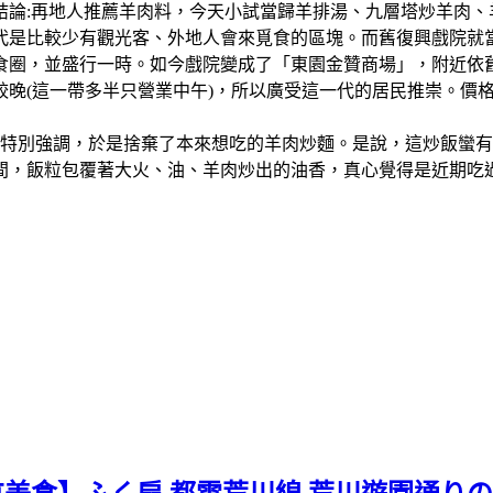
結論:再地人推薦羊肉料，今天小試當歸羊排湯、九層塔炒羊肉
比較少有觀光客、外地人會來覓食的區塊。而舊復興戲院就當地人的說
食圈，並盛行一時。如今戲院變成了「東園金贊商場」，附近依
較晚(這一帶多半只營業中午)，所以廣受這一代的居民推崇。價
會特別強調，於是捨棄了本來想吃的羊肉炒麵。是說，這炒飯蠻
間，飯粒包覆著大火、油、羊肉炒出的油香，真心覺得是近期吃