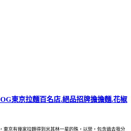
LOG東京拉麵百名店.絕品招牌擔擔麵.花椒
30(星期日休)曾經，東京有幾家拉麵得到米其林一星的殊，以榮，包含過去我分