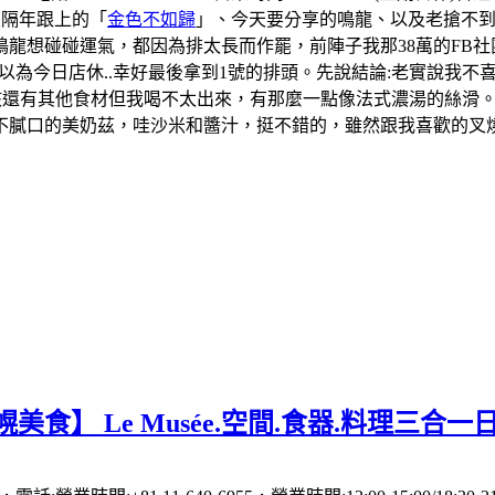
及隔年跟上的「
金色不如歸
」、今天要分享的鳴龍、以及老搶不
龍想碰碰運氣，都因為排太長而作罷，前陣子我那38萬的FB社
一度以為今日店休..幸好最後拿到1號的排頭。先說結論:老實說
應該還有其他食材但我喝不太出來，有那麼一點像法式濃湯的絲滑
膩口的美奶茲，哇沙米和醬汁，挺不錯的，雖然跟我喜歡的叉燒飯
美食】 Le Musée.空間.食器.料理三合