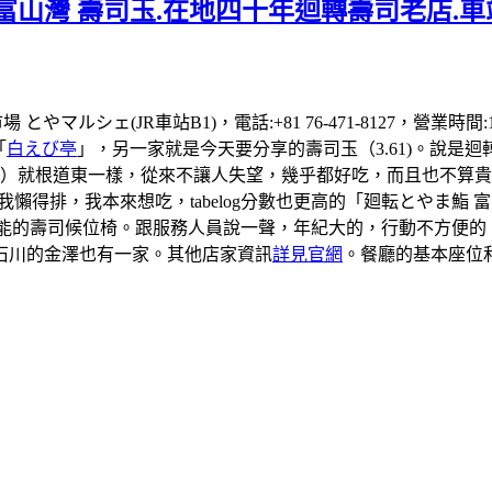
富山灣 壽司玉.在地四十年迴轉壽司老店.車
場 とやマルシェ(JR車站B1)，電話:+81 76-471-8127，營業
「
白えび亭
」，另一家就是今天要分享的壽司玉（3.61)。說是
司）就根道東一樣，從來不讓人失望，幾乎都好吃，而且也不算貴
到我懶得排，我本來想吃，tabelog分數也更高的「廻転とやま
有可能的壽司候位椅。跟服務人員說一聲，年紀大的，行動不方便
石川的金澤也有一家。其他店家資訊
詳見官網
。餐廳的基本座位