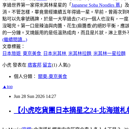
享過世界第一家得米其林星星的「
Japanese Soba Noodles 蔦
」
消。不管怎樣，畢竟曾經連續五年得過一星。早前，曾兩次到鳴
點可以先拿號碼牌，於是一大早過去(7:45)一個人也沒有，
沒喝完。第一口是辣油與肉醬、花生(麻醬香)的絕妙平衡，
的一分鐘。叉燒飯用的是低溫熟成肉，而且是片狀，淋上意外不
(繼續閱讀...)
文章標籤：
日本旅遊
東京美食
日本米其林
米其林拉麵
米其林一星拉麵
小虎 發表在
痞客邦
留言
(1)
人氣(
)
個人分類：
關東-東京美食
▲top
Jun
28
Sun
2026
14:27
【小虎吃貨團日本摘星之24-北海道札幌