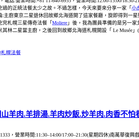
營業時間:+81 11-640-6955，營業時間:12:00-15:00/1
吃過的正統法餐太少之故。不過怎樣，今天來要來分享一家「
小
廚東京二星退休回故鄉北海道開了這家餐廳，旋即得到一星殊榮（t
吃完札幌三星傳奇法餐「
Moliere
」後，我為團員準備的是另一家
二星當主廚，之後回到故鄉北海道札幌開設「 Le Musée」(
#札幌法餐
山羊肉.羊排湯.羊肉炒飯.炒羊肉.肉香不怕
333，營業時間:11:30–14:00/17:00–21:30(星期四