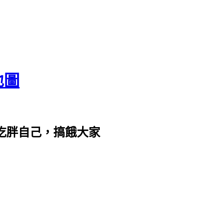
地圖
com。吃胖自己，搞餓大家