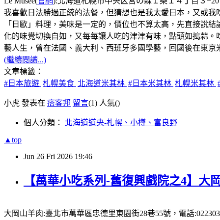
Le Musée(
官網
):北海道札幌市中央区宮の森１条１４丁目３−20，電話:
我喜歡日法勝過正統的法餐，但猜想也是我太愛日本，又或我
「日歐」料理，美味是一定的，價位也不算太高，先直接說結論:主
化的味覺切換自如，又每每讓人吃的津津有味，點頭如搗蒜。
藝人生，曾在法國、義大利、西班牙多國學藝，回國後在東京米其林
(繼續閱讀...)
文章標籤：
#日本旅遊
札幌美食
北海道米其林
#日本米其林
札幌米其林
小虎 發表在
痞客邦
留言
(1)
人氣(
)
個人分類：
北海道道央-札幌、小樽、富良野
▲top
Jun
26
Fri
2026
19:46
【萬華小吃系列-舊復興戲院之4】大岡
大岡山羊肉:臺北市萬華區忠德里東園街28巷55號，電話:0223031