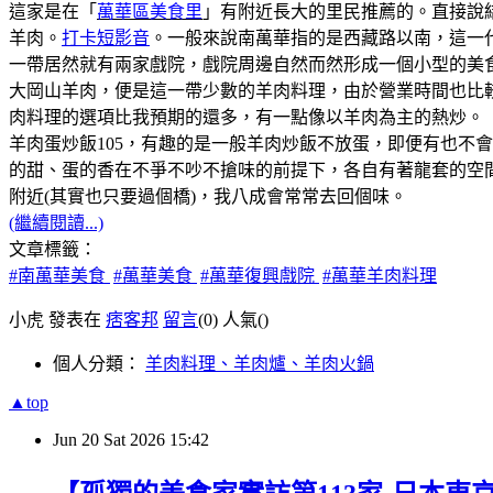
這家是在「
萬華區美食里
」有附近長大的里民推薦的。直接說
羊肉。
打卡短影音
。一般來說南萬華指的是西藏路以南，這一代是
一帶居然就有兩家戲院，戲院周邊自然而然形成一個小型的美
大岡山羊肉，便是這一帶少數的羊肉料理，由於營業時間也比
肉料理的選項比我預期的還多，有一點像以羊肉為主的熱炒。
羊肉蛋炒飯105，有趣的是一般羊肉炒飯不放蛋，即便有也不
的甜、蛋的香在不爭不吵不搶味的前提下，各自有著龍套的空
附近(其實也只要過個橋)，我八成會常常去回個味。
(繼續閱讀...)
文章標籤：
#南萬華美食
#萬華美食
#萬華復興戲院
#萬華羊肉料理
小虎 發表在
痞客邦
留言
(0)
人氣(
)
個人分類：
羊肉料理、羊肉爐、羊肉火鍋
▲top
Jun
20
Sat
2026
15:42