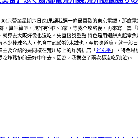
京美食】ふく扇.都電荒川線.荒川遊園通り
1:30-18:30(只營業星期六日)如果讓我選一條最喜歡的東京電
跡，算吧算吧，興許有個7、8家，等我全攻略後，再來寫一篇「
，就算去大阪好像也沒吃。先直接說重點:特色是用蝦餅夾起章魚
不少棒球名人，包含在mlb的鈴木誠也，至於味道嘛，就一般日本
集主要介紹的是同樣在荒川線上的炸豬排店「
どん平
」，特色是
吃炸豬排的最好中午去。因為，我撲空了兩次都沒吃到(泣)。