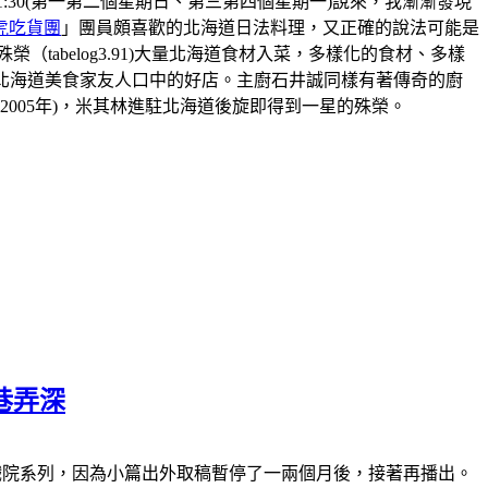
8:30-21:30(第一第二個星期日、第三第四個星期一)說來，我漸漸發現
虎吃貨團
」團員頗喜歡的北海道日法料理，又正確的說法可能是
abelog3.91)大量北海道食材入菜，多樣化的食材、多樣
北海道美食家友人口中的好店。主廚石井誠同樣有著傳奇的廚
2005年)，米其林進駐北海道後旋即得到一星的殊榮。
巷弄深
休)南萬華復興戲院系列，因為小篇出外取稿暫停了一兩個月後，接著再播出。