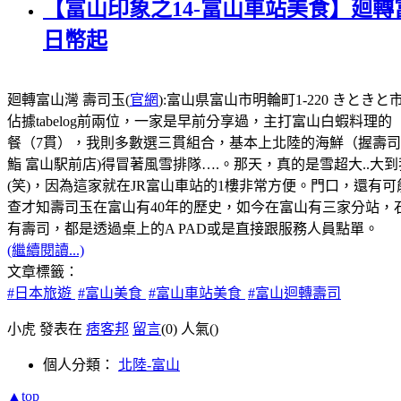
【富山印象之14-富山車站美食】廻轉
日幣起
廻轉富山灣 壽司玉(
官網
):富山県富山市明輪町1-220 きときと市
佔據tabelog前兩位，一家是早前分享過，主打富山白蝦料理的
餐（7貫），我則多數選三貫組合，基本上北陸的海鮮（握壽
鮨 富山駅前店)得冒著風雪排隊….。那天，真的是雪超大..大
(笑)，因為這家就在JR富山車站的1樓非常方便。門口，還
查才知壽司玉在富山有40年的歷史，如今在富山有三家分站，
有壽司，都是透過桌上的A PAD或是直接跟服務人員點單。
(繼續閱讀...)
文章標籤：
#日本旅遊
#富山美食
#富山車站美食
#富山迴轉壽司
小虎 發表在
痞客邦
留言
(0)
人氣(
)
個人分類：
北陸-富山
▲top