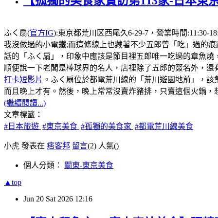
【孤獨的美食家實訪第113家-日本東
ふく扇(
官方IG
):東京都荒川区西尾久6-29-7，營業時間:1
我沒做過的小電鐵;而這條線上也藏著不少五郎曾「吃」過的痕
話的「ふく扇」，印象中應該是節目裡五郎唯一吃過的章魚燒
順便說一下老闆是棒球界的名人，店𥚃除了五郎的簽名外，還有
打卡短影片
。ふく扇位於都電荒川線的「荒川遊園地前」，該
而且晚上才有。然後，晚上常常沒賣炸豬排，只賣這個火鍋，想
(繼續閱讀...)
文章標籤：
#日本旅遊
#東京美食
#孤獨的美食家
#都電荒川線美食
小虎 發表在
痞客邦
留言
(2)
人氣(
)
個人分類：
關東-東京美食
▲top
Jun
20
Sat
2026
12:16