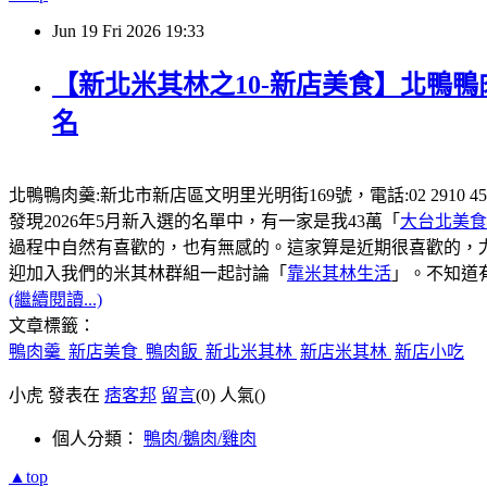
Jun
19
Fri
2026
19:33
【新北米其林之10-新店美食】北鴨鴨
名
北鴨鴨肉羹:新北市新店區文明里光明街169號，電話:02 2910
發現2026年5月新入選的名單中，有一家是我43萬「
大台北美食
過程中自然有喜歡的，也有無感的。這家算是近期很喜歡的，
迎加入我們的米其林群組一起討論「
靠米其林生活
」。不知道
(繼續閱讀...)
文章標籤：
鴨肉羹
新店美食
鴨肉飯
新北米其林
新店米其林
新店小吃
小虎 發表在
痞客邦
留言
(0)
人氣(
)
個人分類：
鴨肉/鵝肉/雞肉
▲top