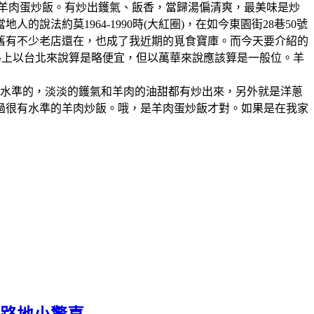
、羊肉蛋炒飯。有炒出鑊氣、飯香，當歸湯偏清爽，最美味是炒
法約莫1964-1990時(大紅圈)，在如今東園街28巷50號
舊有不少老店還在，也成了我近期的覓食寶庫。而今天要介紹的
格上以台北來說算是略便宜，但以萬華來說應該算是一般位。羊
有水準的，淡淡的鑊氣和羊肉的油甜都有炒出來，另外就是洋蔥
過很有水準的羊肉炒飯。哦，是羊肉蛋炒飯才對。如果是在我家