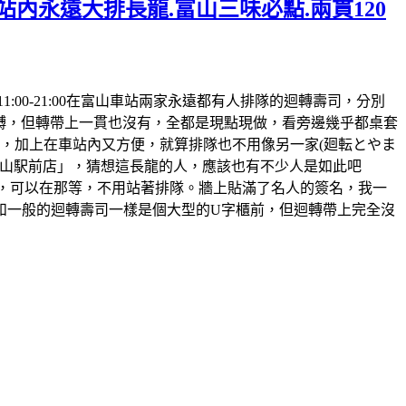
站內永遠大排長龍.富山三味必點.兩貫120
時間:11:00-21:00在富山車站兩家永遠都有人排隊的迴轉壽司，分別
迴𨍭，但轉帶上一貫也沒有，全都是現點現做，看旁邊幾乎都桌套
，加上在車站內又方便，就算排隊也不用像另一家(廻転とやま
鮨 富山駅前店」，猜想這長龍的人，應該也有不少人是如此吧
的，可以在那等，不用站著排隊。牆上貼滿了名人的簽名，我一
和一般的迴轉壽司一樣是個大型的U字櫃前，但迴轉帶上完全沒