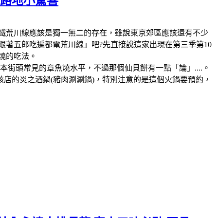
の路地小驚喜
鐵，那麼電鐵荒川線應該是獨一無二的存在，雖說東京郊區應該還有不少
跟著五郎吃遍都電荒川線」吧?先直接說這家出現在第三季第10
燒的吃法。
街頭常見的章魚燒水平，不過那個仙貝餅有一點「論」....。
該店的炎之酒鍋(豬肉涮涮鍋)，特別注意的是這個火鍋要預約，