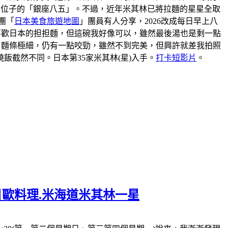
到位子的「銀座八五」。不過，近年米其林已將拉麵的星星全取
團「
日本美食旅遊地圖
」團員有人分享，2026改成每日早上八
我不喜歡日本的担担麵，但這碗我好像可以，雖然最後湯也是剩一點
。麵條極細，仍有一點咬勁，雖然不到完美，但興許就差我拍照
截然不同。日本第35家米其林(星)入手。
打卡短影片
。
一日歐料理.米海道米其林一星