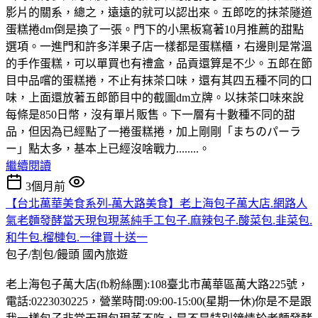
影片的關系，總之，遠遠的就可以認出來。五郎吃的抹茶隧道
蛋糕捲dm倒是換了一張。門下的小黑板寫著10月推薦的甜點
選項。一進門和許多洋果子店一樣都是蛋糕櫃，右邊則是常溫
的手作蛋糕，可以單買也有禮盒，品貢還算是不少。五郎在節
目中品嚐的蛋糕捲，不止有抹茶口味，還有其四五種不同的口
味，上面還放著五郎節目中的截圖dm立牌。以抹茶口味來說
每條是850日幣，沒有單片販售。下一層有十數種不同的甜
品，但因為已經點了一捲蛋糕捲，加上剛剛「まちのパーラ
ー」點太多，基本上已經沒啥戰力........。
繼續閱讀
3個月前
【台北萬華美食系列-萬大路美食】老上海包子萬大店.網路人
氣老麵發酵當天現包現蒸純手工包子.麻辣包子.酸菜包.韭菜包.
和牛包.榴槤包.一律買十送一
包子/割包/饅頭
國內旅遊
老上海包子萬大店(fb粉絲團):108臺北市萬華區萬大路225號，
電話:0223030225，營業時間:09:00-15:00(星期一休)你是不是跟