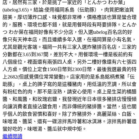
店，居然有三家，於是挑了一家近的「とんかつ わか葉」
(tabelog3.65)。結論:使用福岡系島（伝助豚），肉質肥嫩油質
甜美，厚切薄炸口感、味覺都非常棒，價格應該也算是蠻合理
的，服務、環境也都不錯，就是用餐時段有時要排隊。とんか
つ わか葉在福岡好像有不少分店，但入選tabelog百名店的好
像只有天神本店，而且連續多年入選，在福岡算是小有名氣，
尤其是觀光客端。福岡一共有三家入選炸豬排百名店，三家的
分數都在3.65到367間，差別不大。用餐環境一樓是板前約有
八個座位，裡面還有兩張四人桌，另外二樓好像還有六七張四
人方桌。價位上定食1500日幣到2300日幣，最後我選最貴的特
上2682(但感覺價位常常變動)。店家用的是系島銘柄煮豬「伝
助豚」，桌上的牌子寫的是這種豬肉，用低溫的烹調，所以會
有粉紅色的肉，那不是沒熟，請安心使用。桌上是生菜的橘醋
醬、和風醬，和玫瑰岩鹽，我發現近年日本很多豬排店慢慢傾
向讓消費者直接沾鹽食用，而非傳統的豬排醬。當然，這也關
乎個人的飲食習慣和喜好。除了炸豬排外，高麗菜絲、白飯、
味噌湯、醬菜、還有一碟涼拌馬玲薯和冰淇淋。涼拌馬鈴薯還
蠻好吃的，味噌湯、醬瓜就中規中矩。
繼續閱讀