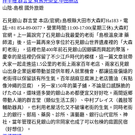
拌手禮.群言堂.有馬光榮堂.中田商店
山陰-島根
國外旅遊
石見銀山 群言堂 本店(官網):島根縣大田市大森町Ha183，電
話:+81 854-89-0077，營業時間:11:00-17:00(星期三休).大森町
官網。上一篇說完了石見銀山我最愛的老街「島根溫泉津 藥
師湯」後，這一篇再來分享位於石見銀山世界遺產裡的「大森
町老街」，這裡也是400年前石見銀山因銀礦而興起的聚落，
慶幸的是這裡仍保留了不少江戶時代的模樣，這一篇文章就帶
大家一起走進這1.5公里的老街上兩家百年老店、兩家石見銀
山出身企業返鄉帶動並提供年輕人就業機會，都讓這座偏遠的
老街得以保留該有所生氣。百年胡麻豆腐淋上老店醬油（有點
像沖繩的豆腐），另一家150年的菓子舖，不論是口感酥脆的
げたのは，還味道多變的銀山あめ都便宜又好好吃。兩間返鄉
帶動人潮的群言堂（類似生活工房）、中村プレイス（義肢等
輔助器具），也利用老屋活化又不破壤老街的生氣。同時老街
上的銀行、郵局、藥房、診所、演藝廳、銀行山代官所、神
社，當年管理石見銀山的宗岡家也成了可以包楝的庭園民宿
（好想住）。