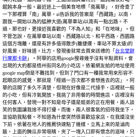
餛飩本身一般。最近迷上一個美食地標「南萬華」，好奇查了
一下那裡算「南」萬華，ai告訴我的答案是「西藏路」以南，
跟我一開始以為的艋舺大道(萬華車站)以南有一點出路。不
過，那也好，更接近我喜歡的「不為人知」和「在地味」。但
不管怎說，在萬華車站以南、西藏路以北、和平西路、西園路
這個方塊離，還是有許多值得散步(離捷運、車站不算太遠)的
好風景、好味道。比方，發現後就常去買來送禮的「
台北堂餅
行摩那卡餅
」。阿華的店用google搜尋幾乎沒有半點資料，會
出現的大約都是梧州街同名的小吃店。依著網友給的地址使用
google map倒是不難找到，但到了門口有一種我常用來形容不
起眼店的感覺，那就是「經過一百次都不會想進去的店」。阿
華的店開了多久不清楚，但現在好像是二代接手，店裡就一般
的小吃，但有冷氣開放。我挑了非用餐的時間進店，店裡沒有
任何客人，發現一對不知是母子還是姐弟的正在用餐，兩人談
笑的氛圍讓我捨不得打擾。而後，兩人很客氣的招待我坐下，
並協助我點餐。不知道為什麼突然很喜歡這家店，在我還沒坐
下前。依著在地人的推薦快速點了幾樣，立馬上來的是滷肉
飯，上面的醃瓜非常吸睛，夾了一塊入口即有懷念的滋味，只