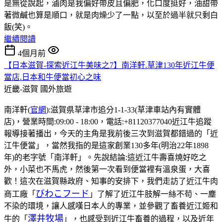
是無從說起，滷肉是我偏好帶皮且偏肥，化口度挺好，油甜帶
著微鹹也算是順口，就是肉燥少了一點，以至於過半就只剩白
飯(笑)。
繼續閱讀
4個月前
【日本滋賀-探索近江牛美味之7】南洋軒.草津130年近江牛便
當店.日本和牛便當初心之味
近畿-滋賀
國外旅遊
南洋軒(
官網
):滋賀県草津市追分1-1-33(草津車站內有實體
店)，營業時間:09:00 - 18:00，電話:+81120377040近江牛追蹤
報導接著播出，今天的主角是我前後三次到滋賀都錯過的「近
江牛便當」，當然我指的是這家創業130多年(明治22年1898
年)的老字號「南洋軒」。先說結論:這近江牛壽喜燒好吃之
外，小菜也不馬虎，然後第一次看到便當裡有溫泉蛋，大喜
歡！這次在滋賀縣政府、知事的安排下，我們走訪了近江牛肉
びわこフード
商工廠「
」了解了近江牛肢解一絲不苟、一塵
不染的環境，讓人感嘆日本人的專業，並參觀了畜養近江姬和
澤井牧場
牛的「
」，也感受到近江牛畜養的過程，以及近年