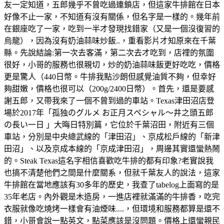
友一定知道，五郎幾乎不曾吃過連鎖店，但這家牛排館在日本
好像不止一家，不知道有沒有關係，但名字是一樣的。幾年前
在銀座吃了一家，吃到一半才發現找錯家（又是一個沒復習的
烏龍），因為沒有奶油蒜味炒飯..，重看影片才知原來在千葉
縣。先說結論:第一次去客滿，第二次去才吃到，店𥚃的氛圍
很好，小哥的服務也很親切，炒的奶油蒜味飯更好吃吃，價格
更是驚人（440日幣。牛排我點沙朗但感覺油質不夠，但幸好
夠甜嫩，價格也很可以（200g/2400日幣）。首先，還是要感
謝五郎，又帶我來了一個不曾到過的車站。Texas津田沼店登
場於2017年「孤独のグルメ お正月スペシャル～井之頭五郎
の長い一日 」大晦日特別篇，它位於千葉沼田，附近有三個
車站，分別是中央總武線的「津田沼」、京成松戶線的「新津
田沼」、以及京成本線的「京成津田沼」，周邊其實還蠻熱鬧
的。Steak Texas這名字相信喜歡吃牛排的都有印象?老實說我
也搞不清楚他們之間是什麼關系，但就千葉友人的說法，這家
牛排館在當地應該有30多年的歷史，我查了tabelog上面寫的是
35年老店。內外觀是木造房，一進店裡就滿滿的牛排香，吃完
衣服就像吃燒烤一樣會有油煙味....，但環境和服務都算是還不
錯，小哥會說一點英文，點菜應該是沒問題。價格上還蠻親民