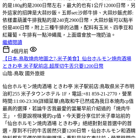
的是180g約是2000日幣左右，最大的也有1公斤12000日幣，另
外這家的招牌是大蒜炒飯。五郎set:沙郎牛排、大蒜炒飯虎郎:
依樣畫葫蘆牛排我點的是240克2900日幣，大蒜炒飯可以點半
份是400日幣，附上三種牛排的沾醬，配料有玉米、四季豆和
紅蘿蔔。牛排有一點沖繩風，上面還會放一塊奶油。
繼續閱讀
4個月前
【日本-鳥取燒肉地圖之7-米子美食】仙台ホルモン焼肉酒場
ときわ亭 米子駅前店.超厚切牛舌只要1200日幣
山陰-鳥取
國外旅遊
仙台ホルモン焼肉酒場 ときわ亭 米子駅前店:鳥取県米子市明
治町255 米子タウンホテル 1F，電話:+81 859-21-2770，營業
時間:11:00-23:30(詳細菜單)鳥取和牛已然成為我日本燒肉cp值
最高的選擇，若論牛舌我最愛的當屬早前介紹過的「焼肉牛
王」，但要說視味覺的cp值，今天要分享位於米子車站前的
「仙台ホルモン焼肉酒場 ときわ亭」絕絕對對是首選中的首
選，厚到不行的牛舌居然只要1200日幣，仙台ホルモン和酒精