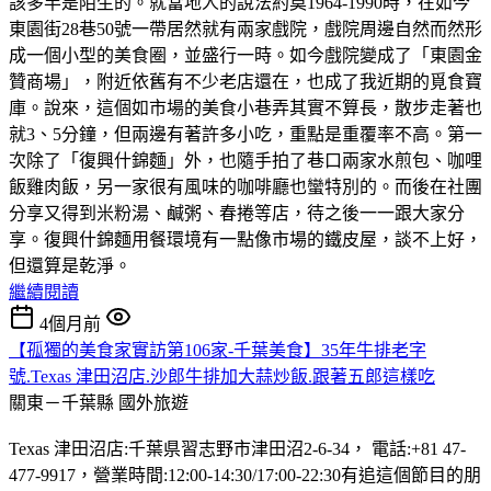
該多半是陌生的。就當地人的說法約莫1964-1990時，在如今
東園街28巷50號一帶居然就有兩家戲院，戲院周邊自然而然形
成一個小型的美食圈，並盛行一時。如今戲院變成了「東園金
贊商場」，附近依舊有不少老店還在，也成了我近期的覓食寶
庫。說來，這個如市場的美食小巷弄其實不算長，散步走著也
就3、5分鐘，但兩邊有著許多小吃，重點是重覆率不高。第一
次除了「復興什錦麵」外，也隨手拍了巷口兩家水煎包、咖哩
飯雞肉飯，另一家很有風味的咖啡廳也蠻特別的。而後在社團
分享又得到米粉湯、鹹粥、春捲等店，待之後一一跟大家分
享。復興什錦麵用餐環境有一點像市場的鐵皮屋，談不上好，
但還算是乾淨。
繼續閱讀
4個月前
【孤獨的美食家實訪第106家-千葉美食】35年牛排老字
號.Texas 津田沼店.沙郎牛排加大蒜炒飯.跟著五郎這樣吃
關東－千葉縣
國外旅遊
Texas 津田沼店:千葉県習志野市津田沼2-6-34， 電話:+81 47-
477-9917，營業時間:12:00-14:30/17:00-22:30有追這個節目的朋