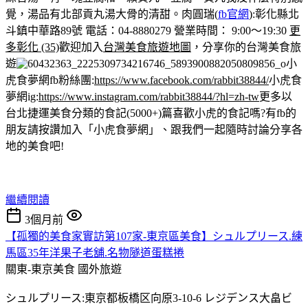
覺，湯品有北部貢丸湯大骨的清甜。
肉圓瑞(
fb官網
):彰化縣北
斗鎮中華路89號 電話：04-8880279 營業時間： 9:00～19:30
更
多彰化 (35)
歡迎加入
台灣美食旅遊地圖
，分享你的台灣美食旅
遊
小
虎食夢網fb粉絲團:
https://www.facebook.com/rabbit38844/
小虎食
夢網ig:
https://www.instagram.com/rabbit38844/?hl=zh-tw
更多以
台北捷運美食分類的食記(5000+)篇
喜歡小虎的食記嗎?有fb的
朋友請按讚加入「小虎食夢網」、跟我們一起隨時討論分享各
地的美食吧!
繼續閱讀
3個月前
【孤獨的美食家實訪第107家-東京區美食】シュルプリース.練
馬區35年洋果子老舖.名物隧道蛋糕捲
關東-東京美食
國外旅遊
シュルプリース:東京都板橋区向原3-10-6 レジデンス大畠ビ