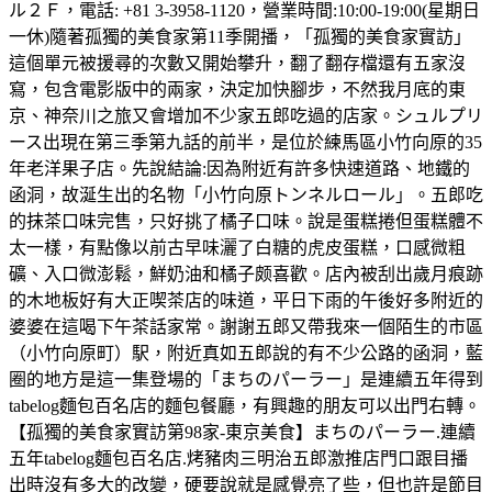
ル２Ｆ，電話: +81 3-3958-1120，營業時間:10:00-19:00(星期日
一休)隨著孤獨的美食家第11季開播，「孤獨的美食家實訪」
這個單元被援尋的次數又開始攀升，翻了翻存檔還有五家沒
寫，包含電影版中的兩家，決定加快腳步，不然我月底的東
京、神奈川之旅又會增加不少家五郎吃過的店家。シュルプリ
ース出現在第三季第九話的前半，是位於練馬區小竹向原的35
年老洋果子店。先說結論:因為附近有許多快速道路、地鐵的
函洞，故涎生出的名物「小竹向原トンネルロール」。五郎吃
的抹茶口味完售，只好挑了橘子口味。說是蛋糕捲但蛋糕體不
太一樣，有點像以前古早味灑了白糖的虎皮蛋糕，口感微粗
礦、入口微澎鬆，鮮奶油和橘子颇喜歡。店內被刮出歲月痕跡
的木地板好有大正喫茶店的味道，平日下雨的午後好多附近的
婆婆在這喝下午茶話家常。謝謝五郎又帶我來一個陌生的市區
（小竹向原町）駅，附近真如五郎說的有不少公路的函洞，藍
圈的地方是這一集登場的「まちのパーラー」是連續五年得到
tabelog麵包百名店的麵包餐廳，有興趣的朋友可以出門右轉。
【孤獨的美食家實訪第98家-東京美食】まちのパーラー.連續
五年tabelog麵包百名店.烤豬肉三明治五郎激推店門口跟目播
出時沒有多大的改變，硬要說就是感覺亮了些，但也許是節目