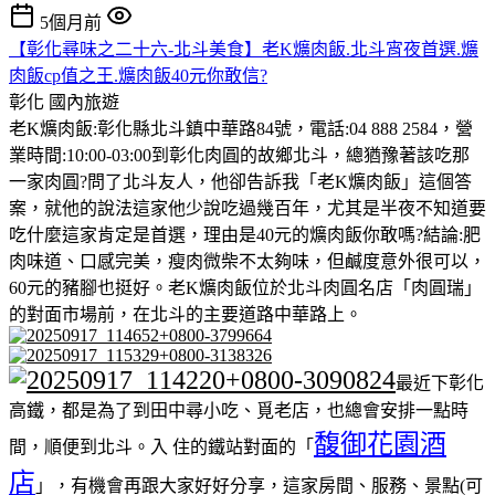
5個月前
【彰化尋味之二十六-北斗美食】老K爌肉飯.北斗宵夜首選.爌
肉飯cp值之王.爌肉飯40元你敢信?
彰化
國內旅遊
老K爌肉飯:彰化縣北斗鎮中華路84號，電話:04 888 2584，營
業時間:10:00-03:00到彰化肉圓的故鄉北斗，總猶豫著該吃那
一家肉圓?問了北斗友人，他卻告訴我「老K爌肉飯」這個答
案，就他的說法這家他少說吃過幾百年，尤其是半夜不知道要
吃什麼這家肯定是首選，理由是40元的爌肉飯你敢嗎?結論:肥
肉味道、口感完美，瘦肉微柴不太夠味，但鹹度意外很可以，
60元的豬腳也挺好。老K爌肉飯位於北斗肉圓名店「肉圓瑞」
的對面市場前，在北斗的主要道路中華路上。
最近下彰化
高鐵，都是為了到田中尋小吃、覓老店，也總會安排一點時
馥御花園酒
間，順便到北斗。入 住的鐵站對面的「
店
」，有機會再跟大家好好分享，這家房間、服務、景點(可