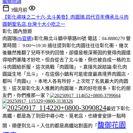
繼續閱讀
3個月前
【彰化尋味之二十六-北斗美食】肉圓瑞.四代百年傳承北斗肉
圓朝聖名店.台灣十大小吃之一
彰化
國內旅遊
肉圓瑞(
fb官網
):彰化縣北斗鎮中華路89號 電話：04-8880279 營
業時間： 9:00～19:30 過往提到彰化肉圓往往往彰化衝，幾次
後雖然推翻了兒時不快的回憶，卻還是根深蒂固的覺得肉圓還
得咱們基隆才好吃。但自從去了北斗後，倒也被自成一格的北
斗肉圓給折服，這次挑戰「肉圓瑞」。直接先說結論:彰化肉
圓誕生地「北斗」，在這個小鎮有可能密度最高境界肉圓店，
都叫「肉圓x」，本地人各有所好。上次吃了名氣最大的肉圆
生，這次是彰化友人推薦的肉圓端，真的好吃很多。彰化的朋
友們，你們推那一家？
最近下彰化
高鐵，都是為了到田中尋小吃、覓老店，也總會安排一點時
馥御花園
間，順便到北斗。入住的都是高鐵站對面的「