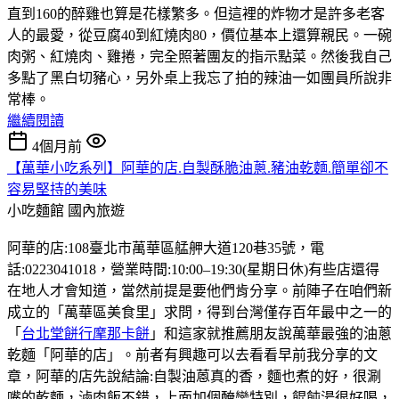
直到160的醉雞也算是花樣繁多。但這裡的炸物才是許多老客
人的最愛，從豆腐40到紅燒肉80，價位基本上還算親民。一碗
肉粥、紅燒肉、雞捲，完全照著團友的指示點菜。然後我自己
多點了黑白切豬心，另外桌上我忘了拍的辣油一如團員所說非
常棒。
繼續閱讀
4個月前
【萬華小吃系列】阿華的店.自製酥脆油蔥.豬油乾麵.簡單卻不
容易堅持的美味
小吃麵館
國內旅遊
阿華的店:108臺北市萬華區艋舺大道120巷35號，電
話:0223041018，營業時間:10:00–19:30(星期日休)有些店還得
在地人才會知道，當然前提是要他們肯分享。前陣子在咱們新
成立的「萬華區美食里」求問，得到台灣僅存百年最中之一的
「
台北堂餅行摩那卡餅
」和這家就推薦朋友說萬華最強的油蔥
乾麵「阿華的店」。前者有興趣可以去看看早前我分享的文
章，阿華的店先說結論:自製油蒽真的香，麵也煮的好，很涮
嘴的乾麵，滷肉飯不錯，上面加個醃蠻特別，餛飩湯很好喝，