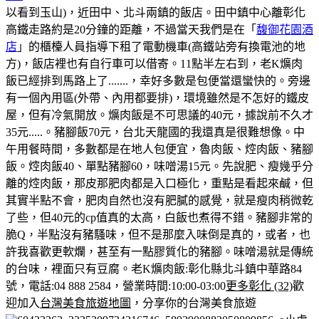
以看到玉山)，近田中、北斗兩鎮的飯店。田中鎮中心離彰化
高鐵走路約是20分鐘的距離，不過當天我們是在「
馥御花園酒
店
」的櫃檯人員指導下租了電動機車(高鐵站旁有換電池的地
方)，飯店裡也有自行車可以借寄。
11點半左右到，老K爌肉
飯已經排到馬路上了.......，幸好多數是包便當還蠻快的。
旁邊
有一個內用區(外帶、內用都要排)，環境雖然是不怎好的鐵皮
屋，但有冷氣開放。
爌肉飯是不可思議的40元，據說前不久才
35元.....。豬腳飯70元，台北天龍國的我還真是很難想像。
中
午用餐時間，多數都是在地人包便宜，魯肉飯、焢肉飯、豬腳
飯。
焢肉飯40、單點豬腳60，味噌湯15元。
先說肥、瘦幾乎分
離的焢肉飯，那皮那肥肉都是入口極化，重點是看起來鹹，但
其實半點不會，肥肉自然也沒有肥膩的感覺，就是瘦肉稍微乾
了些，但40元的cp值真的太高，白飯也煮得不錯。
豬腳非常的
脆Q，半點沒有豬騷味，但不是那麼入味倒是真的，或者，也
許我喜歡更軟爛，甚至有一點膠質化的豬腳。味噌湯就是傳統
的台味，裡面只有豆腐。
老K爌肉飯:彰化縣北斗鎮中華路84
號，電話:04 888 2584，營業時間:10:00-03:00
更多彰化 (32)
歡
迎加入
台灣美食旅遊地圖
，分享你的台灣美食旅遊