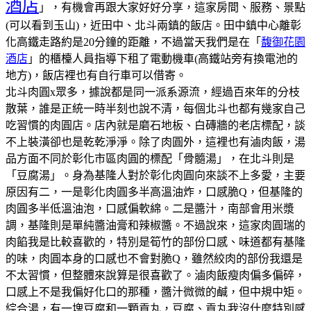
酒店
」，有機會再跟大家好好分享，這家房間、服務、景點
(可以看到玉山)，近田中、北斗兩鎮的飯店。田中鎮中心離彰
化高鐵走路約是20分鐘的距離，不過當天我們是在「
馥御花園
酒店
」的櫃檯人員指導下租了電動機車(高鐵站旁有換電池的
地方)，飯店裡也有自行車可以借寄。
北斗肉圓x眾多，據說都是同一派系源流，經過百來年的分枝
散葉，誰是正統一時半刻也說不清，每個北斗也都有幾家自己
吃習慣的肉圓店。
店內就是磨石地板、白磚牆的老店標配，談
不上裝潢卻也是乾乾淨淨。
除了肉圓外，這裡也有滷肉飯，湯
品方面不同於彰化市區肉圓的標配「骨髓湯」，在北斗則是
「豆腐湯」。
身為基隆人對於彰化肉圓向來談不上多愛，主要
原因有二，一是彰化肉圓多半高溫油炸，口感脆Q，但基隆的
肉圓多半低溫油泡，口感偏軟綿。二是醬汁，南部會用米漿
調，基隆則是單純醬油膏和辣椒醬。不過說來，這家肉圓瑞的
肉餡我是比較喜歡的，特別是筍竹的部份口感、味道都有基隆
的味，肉圓本身的口感也不會對脆Q，雖然絞肉的部份我還是
不太習慣，但整體來說算是很喜歡了。
滷肉飯瘦肉偏多偏碎，
口感上不是我偏好化口的那種，醬汁微微的鹹，但中規中矩。
綜合湯，有一塊豆腐和一顆貢丸，豆腐、貢丸我沒什麼特別感