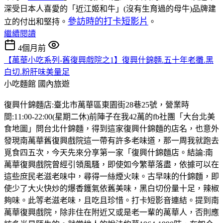
深受日本人喜愛的「近江姬和牛」(沒有生育過的母牛)品牌建
參訪時的打卡短影片
立的付出和堅持。
。
繼續閱讀
4個月前
【萬華小吃系列-舊復興戲院之1】復興什錦麵.五十年老攤.黑
白切.粉肝味美量足
小吃麵館
國內旅遊
復興什錦麵店:臺北市萬華區東園街28巷25號，營業時
間:11:00-22:00(星期二休)前陣子在我42萬的fb社團「大台北美
食地圖」問台北什錦麵，得到這家復興什錦麵的店名，也意外
發現南萬華舊復興戲院這一帶有許多老味道，那一周我就跑去
覓食四五次，今天先來分享第一家「復興什錦麵店。結論:南
萬華復興戲院曾經引領風騷，即使如今繁華落盡，依據可以在
這些庶民老滋老味中，尋得一絲煙火味。古早味的什錦麵，即
使少了大火快炒的爆香鑊氣依舊美味，黑白切份量十足，辣椒
夠味。此等老滋老味，且吃且珍惜。打卡短影音連結。提到南
萬華復興戲院，除非住在附近又或是老一輩的萬華人，否則應