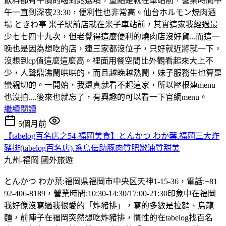
飲料都有平價的喝到飽選項，重點是就在車站前，營業時間中
午一直到深夜23:30，便利性也非常高。仙台ホルモン焼肉酒
場 ときわ亭 米子駅前店就在米子車站前，其實這家我經過最
少七七四十九次，但老覺得這麼便利的燒肉店沒好貨...而這一
晚也是因為想吃的店，連三家都沒位子，只好就近將就一下，
沒想到cp值這麼這麼高。裡面用餐空間比外觀看起來大上不
少，人聲鼎沸鬧哄哄的，而且越晚越熱鬧，妹子服務生也算是
蠻親切的。一開始，我還真就看不起這家，所以壓根連menu
也沒拍....後來也就忘了，有興趣的可以看一下官網menu。
繼續閱讀
5個月前
【tabelog百名店之54-福岡美食】とんかつ わか葉.福岡三大炸
豬排(tabelog百名店).系島伝助豚肉質肥嫩油質甜美
九州-福岡
國外旅遊
とんかつ わか葉:福岡県福岡市中央区天神1-15-36，電話:+81
92-406-8189，營業時間:10:30-14:30/17:00-21:30印象中在福岡
我好像沒寫過我很愛的「炸豬排」，寫的多數是拉麵、烏龍
麵，前陣子在福岡突然想吃炸豬排，慣性的在tabelog找百名