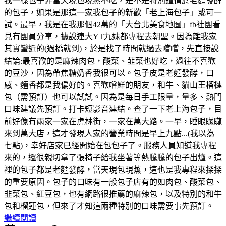
我一樣包子非當天現包現蒸不吃，是不是特別鐘情於老麵發酵
的包子，如果是那這一家我包子的新歡「老上海包子」或可一
試。最早，我是在我那個42萬的「大台北美食地圖」fb社團看
見有團員分享，據說連大YT九妹都專程去朝聖。因為離我家
其實蠻近的(過橋就到)，於是找了時間就過去嚐嚐，先直接說
結論:最喜歡的是麻辣肉包，酸菜、韮菜也好吃，過往不喜歡
的豆沙，因為帶焦糖奶香我很可以。包子皮是老麵發酵，口
感、麵香都是我偏好的。喜歡嚐鮮的朋友，和牛、貓山王榴槤
包（需預訂）也可以試試。因為是每日手工限量，量多、熱門
口味建議先預訂。打卡短影音連結。查了一下老上海包子，目
前好像有兩家一家在虎林街，一家在萬大路。一早，睡眼矇矓
來到萬大店，這才發現人家的營業時間是早上九點...(我以為
七點)，幸好店家已經開始在包包子了。服務人員知道我專程
來的，還很親切拿了張椅子給我坐著等熱騰騰的包子出爐。這
裡的包子都是老麵發酵，當天現包現蒸，這也是我專程來探探
的重要原因。包子的口味有一般包子店有的如肉包、酸菜包、
韭菜包、紅豆包，也有網路很推薦的麻辣包，以及特別的和牛
包和榴蓮包，但來了才知這兩種特別的口味需要事先預訂。
繼續閱讀