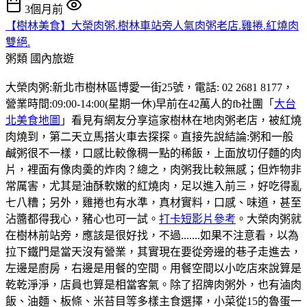
3個月前
【樹林美食】大榮肉粥.樹林車站旁人氣肉粥老店.雞捲.紅燒肉
雙絕.
粥類
國內旅遊
大榮肉粥:新北市樹林區博愛一街25號，電話: 02 2681 8177，
營業時間:09:00-14:00(星期一休)早前在42萬人的fb社團「
大台
北美食地圖
」看見有網友分享這家樹林在地肉粥老店，被紅燒
肉燒到，第二天立馬搭火車去探探。直接先說結論:粥和一般
鹹粥很不一樣，口感比較像稠一點的稀飯，上面放切仔麵的肉
片，裡面有像肉羮的炸肉？總之，肉粥我比較無感；但炸物非
常厲害，尤其是油酥軟嫩的紅燒肉，足以進入前三，好吃得亂
七八糟；另外，雞捲也有水準，真材實料，口感、味道，甚至
沾醬都得我心，豬心也可一試。
打卡短影片參考
。大榮肉粥就
在樹林前站旁，應該是很好找，不過.......如果不注意看，以為
拉下鐵門是當天沒有營業，其實現在要從旁邊的巷子走進去，
左邊是廚房，右邊是用餐的空間。用餐空間以小吃店來說算是
乾乾淨淨，店員也算是相當客氣。除了招牌肉粥外，也有滷肉
飯、油麵、板條、米苔目等多樣主食選擇，小菜從15的魯蛋一